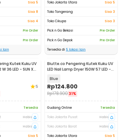
a
Sisa 5
Toko Jakarta Utara
Sisa 5
Sisa 8
Toko Tangerang
Sisa 3
Sisa 4
Toko Cikupa
Sisa 3
Pre Order
Pick n Go Bekasi
Pre Order
Pre Order
Pick n Go Depok
Pre Order
i lain
Tersedia di
5
lokasi lain
ering Kutek Kuku UV
Biutte.co Pengering Kutek Kuku UV
72 W 36 LED - SUN X5
LED Nail Lamp Dryer 150W 57 LED -
D9
Blue
Rp
124.800
5
Rp
178.900
31%
Tersedia
Gudang Online
Tersedia
t
Habis
Toko Jakarta Pusat
Habis
t
Habis
Toko Jakarta Barat
Habis
a
Sisa 5
Toko Jakarta Utara
Sisa 5