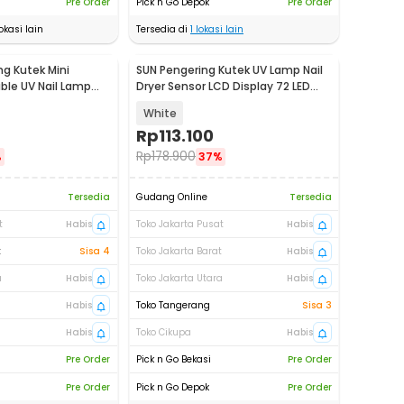
Pre Order
Pick n Go Depok
Pre Order
okasi lain
Tersedia di
1
lokasi lain
ng Kutek Mini
SUN Pengering Kutek UV Lamp Nail
ble UV Nail Lamp
Dryer Sensor LCD Display 72 LED
90
320W - X21 MAX
White
Rp
113.100
Rp
178.900
%
37%
Tersedia
Gudang Online
Tersedia
t
Habis
Toko Jakarta Pusat
Habis
t
Sisa 4
Toko Jakarta Barat
Habis
a
Habis
Toko Jakarta Utara
Habis
Habis
Toko Tangerang
Sisa 3
Habis
Toko Cikupa
Habis
Pre Order
Pick n Go Bekasi
Pre Order
Pre Order
Pick n Go Depok
Pre Order