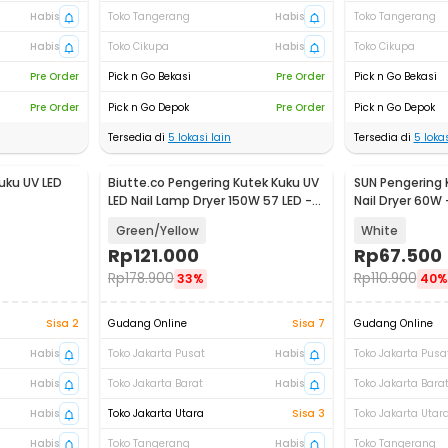
Habis
Toko Tangerang
Habis
Toko Tangerang
Habis
Toko Cikupa
Habis
Toko Cikupa
Pre Order
Pick n Go Bekasi
Pre Order
Pick n Go Bekasi
Pre Order
Pick n Go Depok
Pre Order
Pick n Go Depok
Tersedia di
5
lokasi lain
Tersedia di
5
lokas
uku UV LED
Biutte.co Pengering Kutek Kuku UV
SUN Pengering 
LED Nail Lamp Dryer 150W 57 LED -
Nail Dryer 60W
D9
Green/Yellow
White
Rp
121.000
Rp
67.500
Rp
178.900
Rp
110.900
33%
40%
Sisa 2
Gudang Online
Sisa 7
Gudang Online
Habis
Toko Jakarta Pusat
Habis
Toko Jakarta Pusa
Habis
Toko Jakarta Barat
Habis
Toko Jakarta Bara
Habis
Toko Jakarta Utara
Sisa 3
Toko Jakarta Utar
Habis
Toko Tangerang
Habis
Toko Tangerang