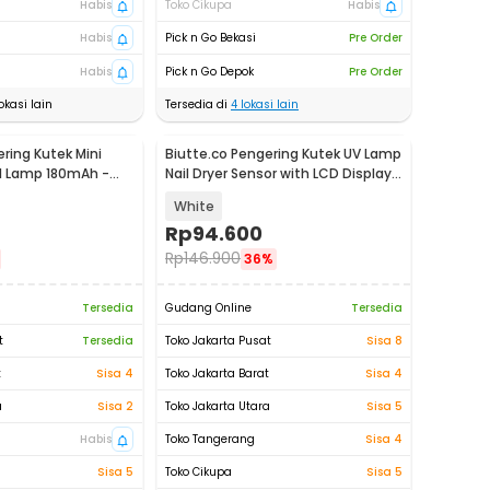
Habis
Toko Cikupa
Habis
Habis
Pick n Go Bekasi
Pre Order
Habis
Pick n Go Depok
Pre Order
okasi lain
Tersedia di
4
lokasi lain
ring Kutek Mini
Biutte.co Pengering Kutek UV Lamp
il Lamp 180mAh -
Nail Dryer Sensor with LCD Display
- SUN X11 MAX
White
Rp
94.600
Rp
146.900
36%
Tersedia
Gudang Online
Tersedia
t
Tersedia
Toko Jakarta Pusat
Sisa 8
t
Sisa 4
Toko Jakarta Barat
Sisa 4
a
Sisa 2
Toko Jakarta Utara
Sisa 5
Habis
Toko Tangerang
Sisa 4
Sisa 5
Toko Cikupa
Sisa 5