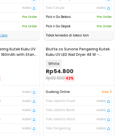
Habis
Toko Cikupa
Habis
Pre Order
Pick n Go Bekasi
Pre Order
Pre Order
Pick n Go Depok
Pre Order
 lain
Tidak tersedia di lokasi lain
ering Kutek Kuku UV
Biutte.co Sunone Pengering Kutek
r 180mAh with Stand
Kuku UV LED Nail Dryer 48 W -
CN48W
White
Rp
54.800
Rp
92.900
42%
Habis
Gudang Online
Sisa 3
t
Habis
Toko Jakarta Pusat
Habis
t
Habis
Toko Jakarta Barat
Habis
a
Habis
Toko Jakarta Utara
Habis
Habis
Toko Tangerang
Habis