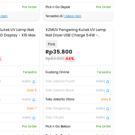
Pre Order
Pick n Go Depok
Pre Order
 lain
Tersedia di
1
lokasi lain
Kutek UV Lamp Nail
XZMUV Pengering Kutek UV Lamp
D Display - X15 Max
Nail Dryer USB Charge 54W -
MINI801
Pink
Rp
35.800
Rp
63.900
%
44%
Tersedia
Gudang Online
Tersedia
t
Habis
Toko Jakarta Pusat
Habis
t
Sisa 5
Toko Jakarta Barat
Habis
a
Habis
Toko Jakarta Utara
Sisa 6
Sisa 7
Toko Tangerang
Habis
Habis
Toko Cikupa
Habis
Pre Order
Pick n Go Bekasi
Pre Order