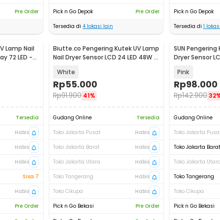
Pre Order
Pick n Go Depok
Pre Order
Pick n Go Depok
Tersedia di
4
lokasi lain
Tersedia di
1
lokasi
V Lamp Nail
Biutte.co Pengering Kutek UV Lamp
SUN Pengering 
ay 72 LED -
Nail Dryer Sensor LCD 24 LED 48W -
Dryer Sensor LC
SUN5
White
Pink
Rp
55.000
Rp
98.000
Rp
91.900
Rp
142.900
41%
32
Tersedia
Gudang Online
Tersedia
Gudang Online
Habis
Toko Jakarta Pusat
Habis
Toko Jakarta Pusa
Habis
Toko Jakarta Barat
Habis
Toko Jakarta Bara
Habis
Toko Jakarta Utara
Habis
Toko Jakarta Utar
Sisa 7
Toko Tangerang
Habis
Toko Tangerang
Habis
Toko Cikupa
Habis
Toko Cikupa
Pre Order
Pick n Go Bekasi
Pre Order
Pick n Go Bekasi