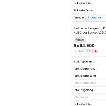
Pick n Go Bekasi
Pick n Go Depok
Tersedia di
3
lokasi lain
Biutte.co Pengering K
Nail Dryer Sensor LCD
- SUNX10MAX
White
Rp
94.600
Rp
146.900
36%
Gudang Online
Toko Jakarta Pusat
Toko Jakarta Barat
Toko Jakarta Utara
Toko Tangerang
Toko Cikupa
Pick n Go Bekasi