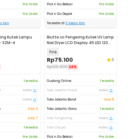
Pre Order
Pick n Go Bekasi
Pre Order
Pre Order
Pick n Go Depok
Pre Order
i lain
Tersedia di
5
lokasi lain
ing Kutek Lampu
Biutte.co Pengering Kutek UV Lamp
 - XZM-4
Nail Dryer LCD Display 45 LED 120W
- Dmoley SUNX5MAX
Pink
Rp
75.100
5
Rp
120.900
38%
Tersedia
Gudang Online
Tersedia
t
Habis
Toko Jakarta Pusat
Habis
t
Habis
Toko Jakarta Barat
Sisa 5
a
Sisa 3
Toko Jakarta Utara
Tersedia
Sisa 7
Toko Tangerang
Habis
Tersedia
Toko Cikupa
Habis
Pre Order
Pick n Go Bekasi
Pre Order