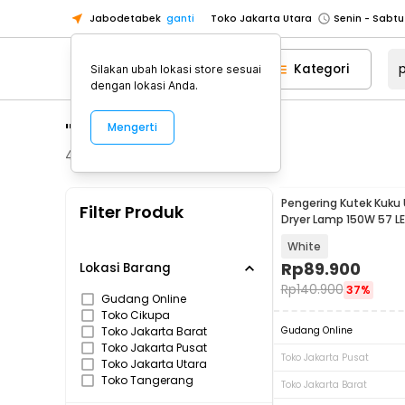
Jabodetabek
ganti
Toko Jakarta Utara
Toko Tangerang
Kategori
Silakan ubah lokasi store sesuai
Toko Cikupa
dengan lokasi Anda.
Pick n Go Jakarta Barat
Senin - J
"pengering kuku"
Mengerti
Pick n Go Bekasi
Senin - Jumat (08
Pick n Go Depok
Senin - Jumat (08
49
Produk
Toko Jakarta Pusat
Senin - Sabtu
Pengering Kutek Kuku U
Filter Produk
Toko Jakarta Barat
Senin - Sabtu
Dryer Lamp 150W 57 LE
Toko Jakarta Utara
White
Toko Tangerang
Rp
89.900
Lokasi Barang
Rp
140.900
37%
Toko Cikupa
Gudang Online
Toko Cikupa
Pick n Go Jakarta Barat
Senin - J
Toko Jakarta Barat
Gudang Online
Pick n Go Bekasi
Senin - Jumat (08
Toko Jakarta Pusat
Toko Jakarta Pusat
Toko Jakarta Utara
Pick n Go Depok
Senin - Jumat (08
Toko Tangerang
Toko Jakarta Barat