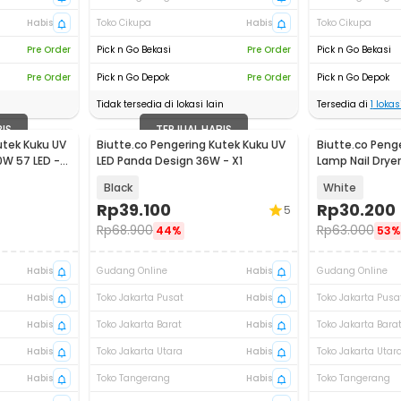
Habis
Toko Cikupa
Habis
Toko Cikupa
Pre Order
Pick n Go Bekasi
Pre Order
Pick n Go Bekasi
Pre Order
Pick n Go Depok
Pre Order
Pick n Go Depok
Tidak tersedia di lokasi lain
Tersedia di
1
lokasi
BIS
TERJUAL HABIS
utek Kuku UV
Biutte.co Pengering Kutek Kuku UV
Biutte.co Peng
Akan Datang
0W 57 LED -
LED Panda Design 36W - X1
Lamp Nail Drye
- YZD-BBX
Black
White
Rp
39.100
Rp
30.200
5
Rp
68.900
Rp
63.000
44%
53%
Habis
Gudang Online
Habis
Gudang Online
Habis
Toko Jakarta Pusat
Habis
Toko Jakarta Pusa
Habis
Toko Jakarta Barat
Habis
Toko Jakarta Bara
Habis
Toko Jakarta Utara
Habis
Toko Jakarta Utar
Habis
Toko Tangerang
Habis
Toko Tangerang