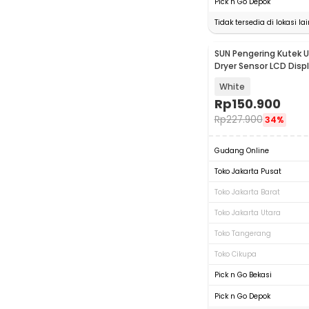
Pick n Go Depok
Tidak tersedia di lokasi lai
SUN Pengering Kutek U
Baru
Dryer Sensor LCD Disp
380W - X24 MAX
White
Rp
150.900
Rp
227.900
34%
Gudang Online
Toko Jakarta Pusat
Toko Jakarta Barat
Toko Jakarta Utara
Toko Tangerang
Toko Cikupa
Pick n Go Bekasi
Pick n Go Depok