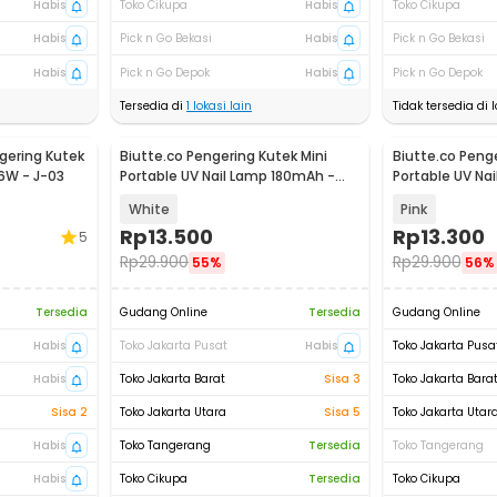
Habis
Toko Cikupa
Habis
Toko Cikupa
Habis
Pick n Go Bekasi
Habis
Pick n Go Bekasi
Habis
Pick n Go Depok
Habis
Pick n Go Depok
Tersedia di
1
lokasi lain
Tidak tersedia di l
ngering Kutek
Biutte.co Pengering Kutek Mini
Biutte.co Penge
 6W - J-03
Portable UV Nail Lamp 180mAh -
Portable UV Na
CN598
CN598
White
Pink
Rp
13.500
Rp
13.300
5
Rp
29.900
Rp
29.900
55%
56%
Tersedia
Gudang Online
Tersedia
Gudang Online
Habis
Toko Jakarta Pusat
Habis
Toko Jakarta Pusa
Habis
Toko Jakarta Barat
Sisa 3
Toko Jakarta Bara
Sisa 2
Toko Jakarta Utara
Sisa 5
Toko Jakarta Utar
Habis
Toko Tangerang
Tersedia
Toko Tangerang
Habis
Toko Cikupa
Tersedia
Toko Cikupa