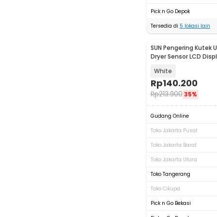
Pick n Go Depok
Tersedia di
5
lokasi lain
SUN Pengering Kutek U
Dryer Sensor LCD Displ
X18 MAX
White
Rp
140.200
Rp
213.900
35%
Gudang Online
Toko Jakarta Pusat
Toko Jakarta Barat
Toko Jakarta Utara
Toko Tangerang
Toko Cikupa
Pick n Go Bekasi