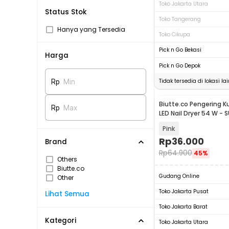
Toko Jakarta Utara
Status Stok
Toko Tangerang
Hanya yang Tersedia
Toko Cikupa
Pick n Go Bekasi
Harga
Pick n Go Depok
Tidak tersedia di lokasi lai
Rp
Min
Biutte.co Pengering K
Rp
Max
LED Nail Dryer 54 W - 
Pink
Rp
36.000
Brand
Rp
64.900
45%
Others
Biutte.co
Gudang Online
Other
Toko Jakarta Pusat
Lihat Semua
Toko Jakarta Barat
Kategori
Toko Jakarta Utara