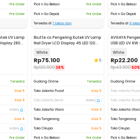
Pre Order
Pick n Go Bekasi
Pre Order
Pick n Go Bekasi
Pre Order
Pick n Go Depok
Pre Order
Pick n Go Depok
Tersedia di
7
lokasi lain
Tersedia di
6
lokas
utek UV Lamp
Biutte.co Pengering Kutek UV Lamp
AVGAYA Penger
 Display 280W
Nail Dryer LCD Display 45 LED 120W
USB LED UV 6W
- Dmoley SUNX5MAX
White
White
Rp
75.100
Rp
22.200
5
Rp
120.900
Rp
43.900
38%
50%
Tersedia
Gudang Online
Tersedia
Gudang Online
Sisa 5
Toko Jakarta Pusat
Sisa 5
Toko Jakarta Pusa
Sisa 6
Toko Jakarta Barat
Habis
Toko Jakarta Bara
Habis
Toko Jakarta Utara
Sisa 3
Toko Jakarta Utar
Sisa 4
Toko Tangerang
Sisa 5
Toko Tangerang
Habis
Toko Cikupa
Sisa 5
Toko Cikupa
Pre Order
Pick n Go Bekasi
Pre Order
Pick n Go Bekasi