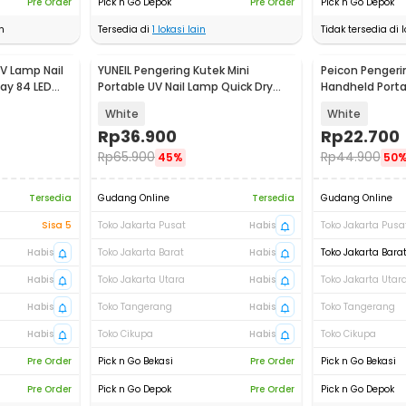
Pre Order
Pick n Go Depok
Pre Order
Pick n Go Depok
n
Tersedia di
1
lokasi lain
Tidak tersedia di l
V Lamp Nail
YUNEIL Pengering Kutek Mini
Peicon Pengeri
lay 84 LED
Portable UV Nail Lamp Quick Dry
Handheld Porta
180mAh - YN-18
180mAh - PC7
White
White
Rp
36.900
Rp
22.700
Rp
65.900
Rp
44.900
45%
50
Tersedia
Gudang Online
Tersedia
Gudang Online
Sisa 5
Toko Jakarta Pusat
Habis
Toko Jakarta Pusa
Habis
Toko Jakarta Barat
Habis
Toko Jakarta Bara
Habis
Toko Jakarta Utara
Habis
Toko Jakarta Utar
Habis
Toko Tangerang
Habis
Toko Tangerang
Habis
Toko Cikupa
Habis
Toko Cikupa
Pre Order
Pick n Go Bekasi
Pre Order
Pick n Go Bekasi
Pre Order
Pick n Go Depok
Pre Order
Pick n Go Depok