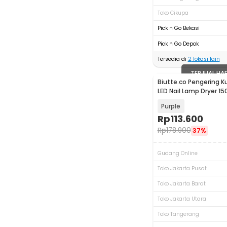
Toko Cikupa
Pick n Go Bekasi
Pick n Go Depok
Tersedia di
2
lokasi lain
TERJUAL HA
Biutte.co Pengering K
LED Nail Lamp Dryer 15
D9
Purple
Rp
113.600
Rp
178.900
37%
Gudang Online
Toko Jakarta Pusat
Toko Jakarta Barat
Toko Jakarta Utara
Toko Tangerang