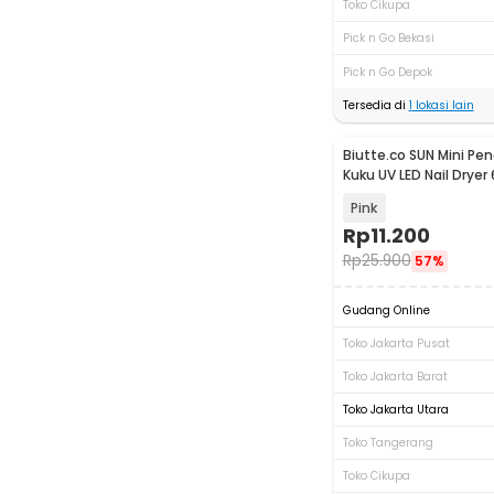
Toko Cikupa
Pick n Go Bekasi
Pick n Go Depok
Tersedia di
1
lokasi lain
Biutte.co SUN Mini Pe
Kuku UV LED Nail Dryer
Pink
Rp
11.200
Rp
25.900
57%
Gudang Online
Toko Jakarta Pusat
Toko Jakarta Barat
Toko Jakarta Utara
Toko Tangerang
Toko Cikupa