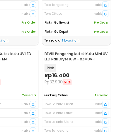
Habis
Toko Tangerang
Habis
Habis
Toko Cikupa
Habis
Pre Order
Pick n Go Bekasi
Pre Order
Pre Order
Pick n Go Depok
Pre Order
i lain
Tersedia di
1
lokasi lain
Kutek Kuku UV LED
BEVILI Pengering Kutek Kuku Mini UV
 - M4
LED Nail Dryer 16W - XZMUV-1
Pink
Rp
16.400
Rp
32.900
51%
Tersedia
Gudang Online
Tersedia
t
Habis
Toko Jakarta Pusat
Habis
t
Habis
Toko Jakarta Barat
Habis
a
Habis
Toko Jakarta Utara
Habis
Habis
Toko Tangerang
Habis