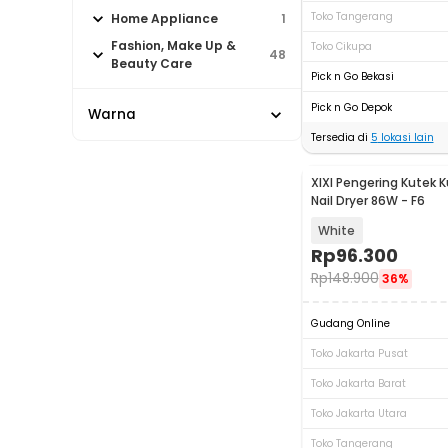
Toko Tangerang
Home Appliance
1
Fashion, Make Up &
Toko Cikupa
48
Beauty Care
Pick n Go Bekasi
Pick n Go Depok
Warna
Tersedia di
5
lokasi lain
XIXI Pengering Kutek K
Nail Dryer 86W - F6
White
Rp
96.300
Rp
148.900
36%
Gudang Online
Toko Jakarta Pusat
Toko Jakarta Barat
Toko Jakarta Utara
Toko Tangerang