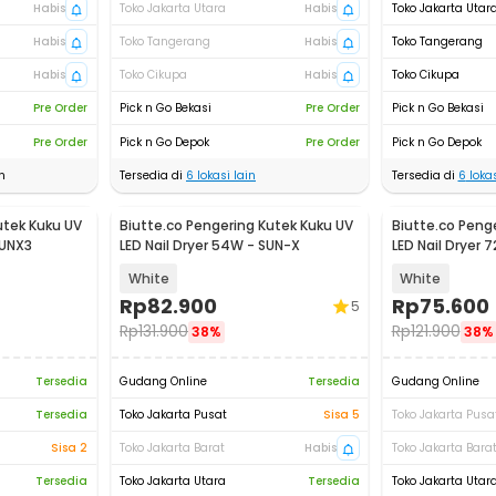
Habis
Toko Jakarta Utara
Habis
Toko Jakarta Utar
Habis
Toko Tangerang
Habis
Toko Tangerang
Habis
Toko Cikupa
Habis
Toko Cikupa
Pre Order
Pick n Go Bekasi
Pre Order
Pick n Go Bekasi
Pre Order
Pick n Go Depok
Pre Order
Pick n Go Depok
n
Tersedia di
6
lokasi lain
Tersedia di
6
lokas
utek Kuku UV
Biutte.co Pengering Kutek Kuku UV
Biutte.co Peng
SUNX3
LED Nail Dryer 54W - SUN-X
LED Nail Dryer 
Plus
White
White
Rp
82.900
Rp
75.600
5
Rp
131.900
Rp
121.900
38%
38%
Tersedia
Gudang Online
Tersedia
Gudang Online
Tersedia
Toko Jakarta Pusat
Sisa 5
Toko Jakarta Pusa
Sisa 2
Toko Jakarta Barat
Habis
Toko Jakarta Bara
Tersedia
Toko Jakarta Utara
Tersedia
Toko Jakarta Utar