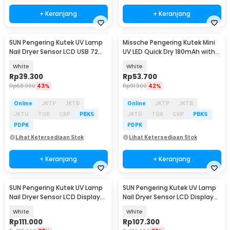
+ Keranjang
+ Keranjang
SUN Pengering Kutek UV Lamp
Missche Pengering Kutek Mini
Nail Dryer Sensor LCD USB 72W
UV LED Quick Dry 180mAh with
24 LED - S3
Holder - MC-18
White
White
Rp
39.300
Rp
53.700
Rp
68.900
43%
Rp
91.900
42%
Online
JKTP
JKTB
Online
JKTP
JKTB
JKTU
TGR
CKP
PBKS
JKTU
TGR
CKP
PBKS
PDPK
PDPK
Lihat Ketersediaan Stok
Lihat Ketersediaan Stok
+ Keranjang
+ Keranjang
SUN Pengering Kutek UV Lamp
SUN Pengering Kutek UV Lamp
Nail Dryer Sensor LCD Display
Nail Dryer Sensor LCD Display
72 LED - X16 MAX
72 LED 320W - X17 Max
White
White
Rp
111.000
Rp
107.300