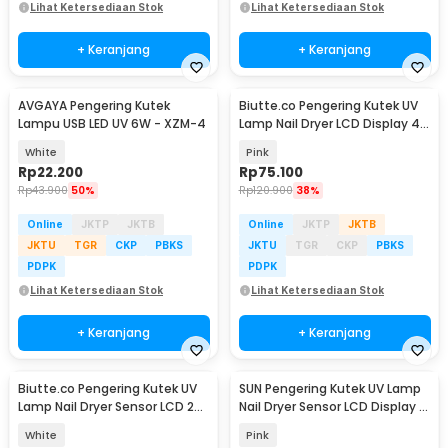
Lihat Ketersediaan Stok
Lihat Ketersediaan Stok
+ Keranjang
+ Keranjang
AVGAYA Pengering Kutek
Biutte.co Pengering Kutek UV
Lampu USB LED UV 6W - XZM-4
Lamp Nail Dryer LCD Display 45
LED 120W - Dmoley SUNX5MAX
White
Pink
Rp
22.200
Rp
75.100
Rp
43.900
50%
Rp
120.900
38%
Online
JKTP
JKTB
Online
JKTP
JKTB
JKTU
TGR
CKP
PBKS
JKTU
TGR
CKP
PBKS
PDPK
PDPK
Lihat Ketersediaan Stok
Lihat Ketersediaan Stok
+ Keranjang
+ Keranjang
Biutte.co Pengering Kutek UV
SUN Pengering Kutek UV Lamp
Lamp Nail Dryer Sensor LCD 24
Nail Dryer Sensor LCD Display -
LED 48W - SUN5
X15 Max
White
Pink