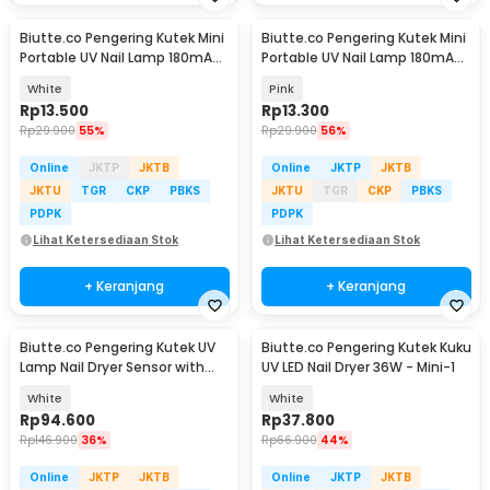
Biutte.co Pengering Kutek Mini
Biutte.co Pengering Kutek Mini
Portable UV Nail Lamp 180mAh
Portable UV Nail Lamp 180mAh
- CN598
- CN598
White
Pink
Rp
13.500
Rp
13.300
Rp
29.900
55%
Rp
29.900
56%
Online
JKTP
JKTB
Online
JKTP
JKTB
JKTU
TGR
CKP
PBKS
JKTU
TGR
CKP
PBKS
PDPK
PDPK
Lihat Ketersediaan Stok
Lihat Ketersediaan Stok
+ Keranjang
+ Keranjang
Biutte.co Pengering Kutek UV
Biutte.co Pengering Kutek Kuku
Lamp Nail Dryer Sensor with
UV LED Nail Dryer 36W - Mini-1
LCD Display - SUN X11 MAX
White
White
Rp
94.600
Rp
37.800
Rp
146.900
36%
Rp
66.900
44%
Online
JKTP
JKTB
Online
JKTP
JKTB