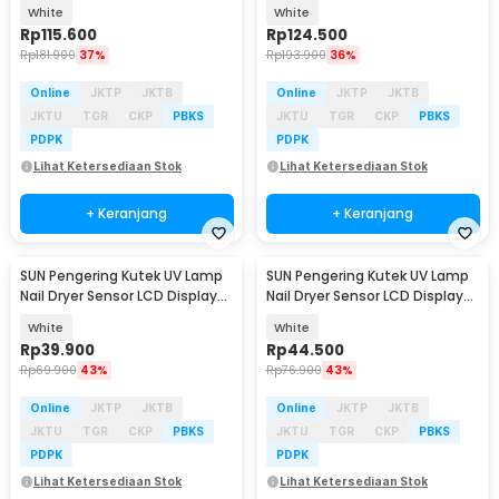
LED 380W - X25 MAX
LED 380W - X27 MAX
White
White
Rp
115.600
Rp
124.500
Rp
181.900
37%
Rp
193.900
36%
Online
JKTP
JKTB
Online
JKTP
JKTB
JKTU
TGR
CKP
PBKS
JKTU
TGR
CKP
PBKS
PDPK
PDPK
Lihat Ketersediaan Stok
Lihat Ketersediaan Stok
+ Keranjang
+ Keranjang
SUN Pengering Kutek UV Lamp
SUN Pengering Kutek UV Lamp
Nail Dryer Sensor LCD Display
Nail Dryer Sensor LCD Display
24 LED - S3
72W 24 LED - S4
White
White
Rp
39.900
Rp
44.500
Rp
69.900
43%
Rp
76.900
43%
Online
JKTP
JKTB
Online
JKTP
JKTB
JKTU
TGR
CKP
PBKS
JKTU
TGR
CKP
PBKS
PDPK
PDPK
Lihat Ketersediaan Stok
Lihat Ketersediaan Stok