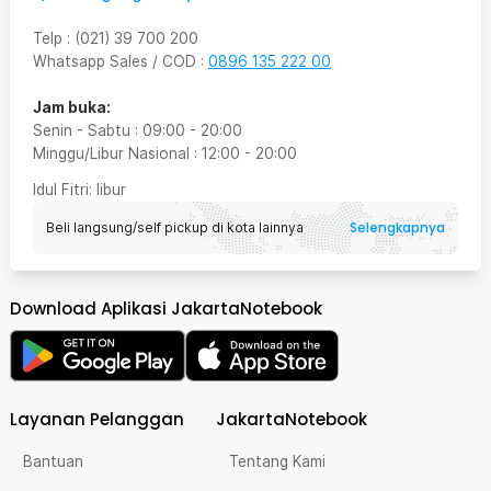
Telp
:
(021) 39 700 200
Whatsapp Sales / COD
:
0896 135 222 00
Jam buka:
Senin - Sabtu
:
09:00
-
20:00
Minggu/Libur Nasional
:
12:00
-
20:00
Idul Fitri
: libur
Selengkapnya
Beli langsung/self pickup di kota lainnya
Download Aplikasi JakartaNotebook
Layanan Pelanggan
JakartaNotebook
Bantuan
Tentang Kami