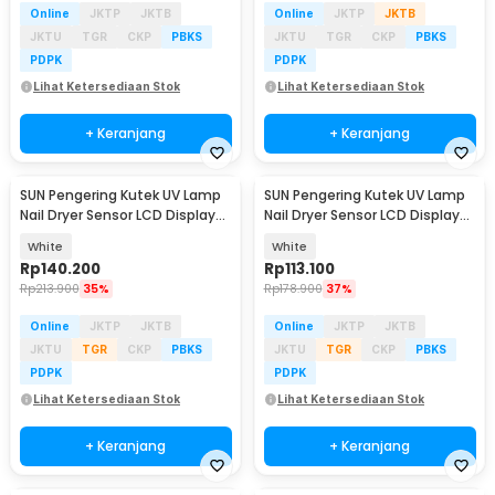
Online
JKTP
JKTB
Online
JKTP
JKTB
JKTU
TGR
CKP
PBKS
JKTU
TGR
CKP
PBKS
PDPK
PDPK
Lihat Ketersediaan Stok
Lihat Ketersediaan Stok
+ Keranjang
+ Keranjang
SUN Pengering Kutek UV Lamp
SUN Pengering Kutek UV Lamp
Nail Dryer Sensor LCD Display
Nail Dryer Sensor LCD Display
72 LED - X18 MAX
72 LED 320W - X21 MAX
White
White
Rp
140.200
Rp
113.100
Rp
213.900
35%
Rp
178.900
37%
Online
JKTP
JKTB
Online
JKTP
JKTB
JKTU
TGR
CKP
PBKS
JKTU
TGR
CKP
PBKS
PDPK
PDPK
Lihat Ketersediaan Stok
Lihat Ketersediaan Stok
+ Keranjang
+ Keranjang