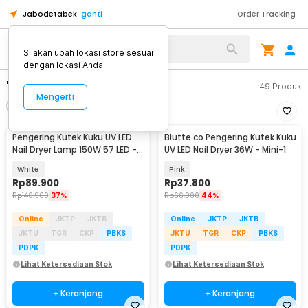
Jabodetabek
ganti
Order Tracking
Silakan ubah lokasi store sesuai
dengan lokasi Anda.
"pengering kutek"
49
Produk
Mengerti
Filter
Urutkan
Pengering Kutek Kuku UV LED
Biutte.co Pengering Kutek Kuku
Nail Dryer Lamp 150W 57 LED -
UV LED Nail Dryer 36W - Mini-1
D9
White
Pink
Rp
89.900
Rp
37.800
Rp
140.900
37%
Rp
66.900
44%
Online
JKTP
JKTB
Online
JKTP
JKTB
JKTU
TGR
CKP
PBKS
JKTU
TGR
CKP
PBKS
PDPK
PDPK
Lihat Ketersediaan Stok
Lihat Ketersediaan Stok
+ Keranjang
+ Keranjang