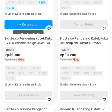
JKTU
TGR
CKP
PBKS
JKTU
TGR
CKP
PBKS
PDPK
PDPK
Lihat Ketersediaan Stok
Lihat Ketersediaan Stok
+ Keranjang
Terjual Habis
TERJUAL HABIS
Biutte.co Pengering Kutek Kuku
Biutte.co Pengering Kutek Kuku
Akan Datang
UV LED Panda Design 36W - X1
UV Lamp Nail Dryer 180mAh
with Stand - YZD-BBX
Black
White
Rp
39.100
Rp
30.200
Rp
68.900
44%
Rp
63.000
53%
Online
JKTP
JKTB
Online
JKTP
JKTB
JKTU
TGR
CKP
PBKS
JKTU
TGR
CKP
PBKS
PDPK
PDPK
Lihat Ketersediaan Stok
Lihat Ketersediaan Stok
Terjual Habis
Akan Datang
Biutte.co Sunone Pengering
Modern 6 Pengering Kutek UV