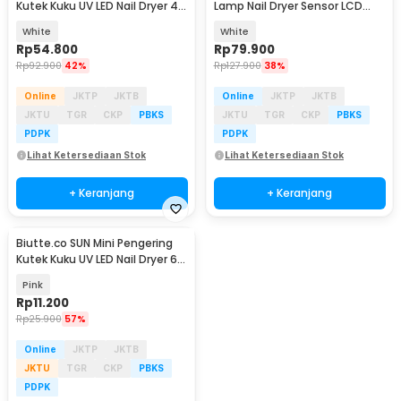
Kutek Kuku UV LED Nail Dryer 48
Lamp Nail Dryer Sensor LCD
W - CN48W
Display - AB803
White
White
Rp
54.800
Rp
79.900
Rp
92.900
42%
Rp
127.900
38%
Online
JKTP
JKTB
Online
JKTP
JKTB
JKTU
TGR
CKP
PBKS
JKTU
TGR
CKP
PBKS
PDPK
PDPK
Lihat Ketersediaan Stok
Lihat Ketersediaan Stok
+ Keranjang
+ Keranjang
Biutte.co SUN Mini Pengering
Kutek Kuku UV LED Nail Dryer 6W
- J-03
Pink
Rp
11.200
Rp
25.900
57%
Online
JKTP
JKTB
JKTU
TGR
CKP
PBKS
PDPK