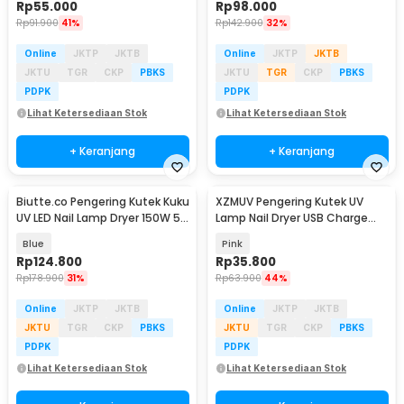
Rp
55.000
Rp
98.000
Rp
91.900
41%
Rp
142.900
32%
Online
JKTP
JKTB
Online
JKTP
JKTB
JKTU
TGR
CKP
PBKS
JKTU
TGR
CKP
PBKS
PDPK
PDPK
Lihat Ketersediaan Stok
Lihat Ketersediaan Stok
+ Keranjang
+ Keranjang
Biutte.co Pengering Kutek Kuku
XZMUV Pengering Kutek UV
UV LED Nail Lamp Dryer 150W 57
Lamp Nail Dryer USB Charge
LED - D9
54W - MINI801
Blue
Pink
Rp
124.800
Rp
35.800
Rp
178.900
31%
Rp
63.900
44%
Online
JKTP
JKTB
Online
JKTP
JKTB
JKTU
TGR
CKP
PBKS
JKTU
TGR
CKP
PBKS
PDPK
PDPK
Lihat Ketersediaan Stok
Lihat Ketersediaan Stok