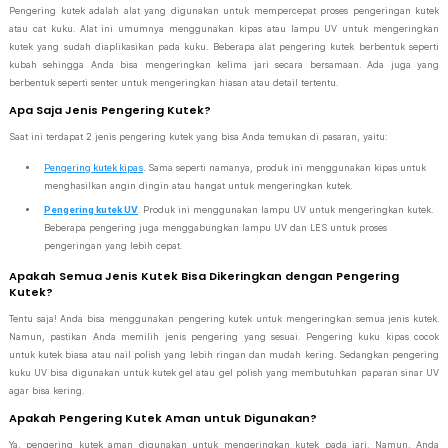
Pengering kutek adalah alat yang digunakan untuk mempercepat proses pengeringan kutek
atau cat kuku. Alat ini umumnya menggunakan kipas atau lampu UV untuk mengeringkan
kutek yang sudah diaplikasikan pada kuku. Beberapa alat pengering kutek berbentuk seperti
kubah sehingga Anda bisa mengeringkan kelima jari secara bersamaan. Ada juga yang
berbentuk seperti senter untuk mengeringkan hiasan atau detail tertentu.
Apa Saja Jenis Pengering Kutek?
Saat ini terdapat 2 jenis pengering kutek yang bisa Anda temukan di pasaran, yaitu:
Pengering kutek kipas
. Sama seperti namanya, produk ini menggunakan kipas untuk
menghasilkan angin dingin atau hangat untuk mengeringkan kutek.
Pengering kutek UV
. Produk ini menggunakan lampu UV untuk mengeringkan kutek.
Beberapa pengering juga menggabungkan lampu UV dan LES untuk proses
pengeringan yang lebih cepat.
Apakah Semua Jenis Kutek Bisa Dikeringkan dengan Pengering
Kutek?
Tentu saja! Anda bisa menggunakan pengering kutek untuk mengeringkan semua jenis kutek.
Namun, pastikan Anda memilih jenis pengering yang sesuai. Pengering kuku kipas cocok
untuk kutek biasa atau nail polish yang lebih ringan dan mudah kering. Sedangkan pengering
kuku UV bisa digunakan untuk kutek gel atau gel polish yang membutuhkan paparan sinar UV
agar bisa kering.
Apakah Pengering Kutek Aman untuk Digunakan?
Ya, pengering kutek aman digunakan untuk mengeringkan kutek pada jari. Namun, Anda