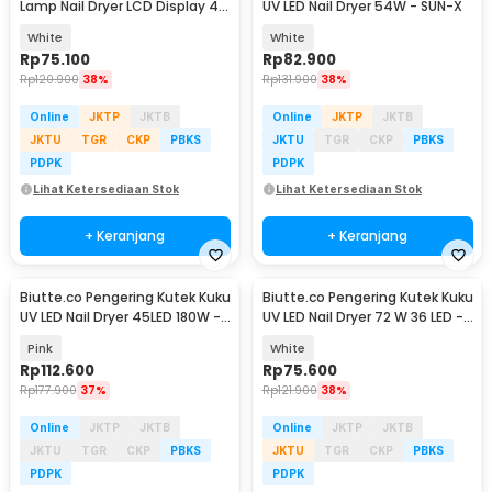
Lamp Nail Dryer LCD Display 45
UV LED Nail Dryer 54W - SUN-X
LED 120W - Dmoley SUNX5MAX
White
White
Rp
75.100
Rp
82.900
Rp
120.900
38%
Rp
131.900
38%
Online
JKTP
JKTB
Online
JKTP
JKTB
JKTU
TGR
CKP
PBKS
JKTU
TGR
CKP
PBKS
PDPK
PDPK
Lihat Ketersediaan Stok
Lihat Ketersediaan Stok
+ Keranjang
+ Keranjang
Biutte.co Pengering Kutek Kuku
Biutte.co Pengering Kutek Kuku
UV LED Nail Dryer 45LED 180W -
UV LED Nail Dryer 72 W 36 LED -
SUN-M3
SUN X5 Plus
Pink
White
Rp
112.600
Rp
75.600
Rp
177.900
37%
Rp
121.900
38%
Online
JKTP
JKTB
Online
JKTP
JKTB
JKTU
TGR
CKP
PBKS
JKTU
TGR
CKP
PBKS
PDPK
PDPK