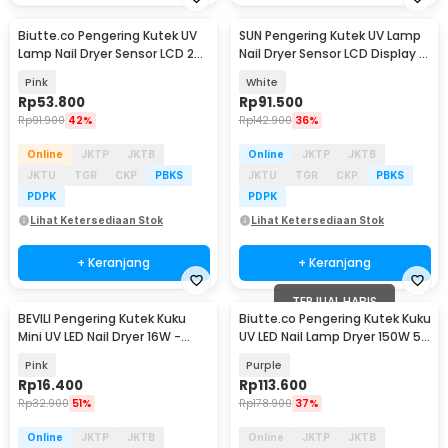
Biutte.co Pengering Kutek UV
SUN Pengering Kutek UV Lamp
Lamp Nail Dryer Sensor LCD 24
Nail Dryer Sensor LCD Display -
LED 48W - SUN5
X15 Max
Pink
White
Rp
53.800
Rp
91.500
Rp
91.900
42%
Rp
142.900
36%
Online
JKTP
JKTB
Online
JKTP
JKTB
JKTU
TGR
CKP
PBKS
JKTU
TGR
CKP
PBKS
PDPK
PDPK
Lihat Ketersediaan Stok
Lihat Ketersediaan Stok
+ Keranjang
+ Keranjang
TERJUAL HABIS
BEVILI Pengering Kutek Kuku
Biutte.co Pengering Kutek Kuku
Mini UV LED Nail Dryer 16W -
UV LED Nail Lamp Dryer 150W 57
XZMUV-1
LED - D9
Pink
Purple
Rp
16.400
Rp
113.600
Rp
32.900
51%
Rp
178.900
37%
Online
JKTP
JKTB
Online
JKTP
JKTB