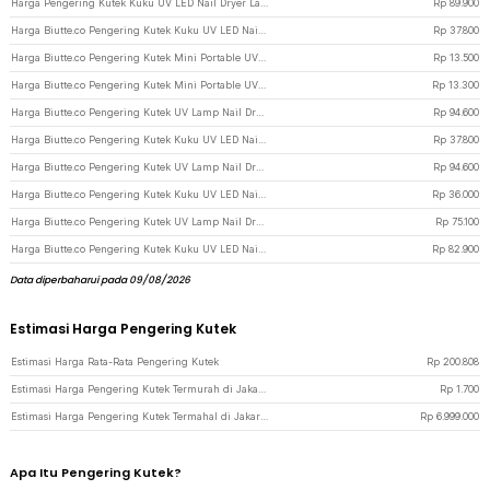
Harga Pengering Kutek Kuku UV LED Nail Dryer Lamp 150W 57 LED - D9 - White
Rp
89.900
Harga Biutte.co Pengering Kutek Kuku UV LED Nail Dryer 36W - Mini-1 - Pink
Rp
37.800
Harga Biutte.co Pengering Kutek Mini Portable UV Nail Lamp 180mAh - CN598 - White
Rp
13.500
Harga Biutte.co Pengering Kutek Mini Portable UV Nail Lamp 180mAh - CN598 - Pink
Rp
13.300
Harga Biutte.co Pengering Kutek UV Lamp Nail Dryer Sensor with LCD Display - SUN X11 MAX - White
Rp
94.600
Harga Biutte.co Pengering Kutek Kuku UV LED Nail Dryer 36W - Mini-1 - White
Rp
37.800
Harga Biutte.co Pengering Kutek UV Lamp Nail Dryer Sensor LCD Display 280W - SUNX10MAX - White
Rp
94.600
Harga Biutte.co Pengering Kutek Kuku UV LED Nail Dryer 54 W - SUNX3 - Pink
Rp
36.000
Harga Biutte.co Pengering Kutek UV Lamp Nail Dryer LCD Display 45 LED 120W - Dmoley SUNX5MAX - White
Rp
75.100
Harga Biutte.co Pengering Kutek Kuku UV LED Nail Dryer 54W - SUN-X - White
Rp
82.900
Data diperbaharui pada 09/08/2026
Estimasi Harga Pengering Kutek
Estimasi Harga Rata-Rata Pengering Kutek
Rp
200.808
Estimasi Harga Pengering Kutek Termurah di JakartaNotebook
Rp
1.700
Estimasi Harga Pengering Kutek Termahal di JakartaNotebook
Rp
6.999.000
Apa Itu Pengering Kutek?