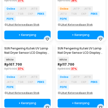
Rp
175.900
37%
Rp
170.900
38%
Online
JKTP
JKTB
Online
JKTP
JKTB
JKTU
TGR
CKP
PBKS
JKTU
TGR
CKP
PBKS
PDPK
PDPK
Lihat Ketersediaan Stok
Lihat Ketersediaan Stok
+ Keranjang
+ Keranjang
SUN Pengering Kutek UV Lamp
SUN Pengering Kutek UV Lamp
Nail Dryer Sensor LCD Display
Nail Dryer Sensor LCD Display
72 LED 320W - X19 MAX
72 LED 320W - X20 MAX
White
White
Rp
107.700
Rp
117.700
Rp
170.900
37%
Rp
184.900
37%
Online
JKTP
JKTB
Online
JKTP
JKTB
JKTU
TGR
CKP
PBKS
JKTU
TGR
CKP
PBKS
PDPK
PDPK
Lihat Ketersediaan Stok
Lihat Ketersediaan Stok
+ Keranjang
+ Keranjang