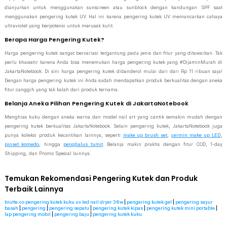
dianjurkan untuk menggunakan sunscreen atau sunblock dengan kandungan SPF saat
menggunakan pengering kutek UV. Hal ini karena pengering kutek UV memancarkan cahaya
ultraviolet yang berpotensi untuk merusak kulit.
Berapa Harga Pengering Kutek?
Harga pengering kutek sangat bervariasi tergantung pada jenis dan fitur yang ditawarkan. Tak
perlu khawatir karena Anda bisa menemukan harga pengering kutek yang #DijaminMurah di
JakartaNotebook. Di sini harga pengering kutek dibanderol mulai dari dari Rp 11 ribuan saja!
Dengan harga pengering kutek ini Anda sudah mendapatkan produk berkualitas dengan aneka
fitur canggih yang tak kalah dari produk ternama.
Belanja Aneka Pilihan Pengering Kutek di JakartaNotebook
Menghias kuku dengan aneka warna dan model nail art yang cantik semakin mudah dengan
pengering kutek berkualitas JakartaNotebook. Selain pengering kutek, JakartaNotebook juga
punya koleksi produk kecantikan lainnya, seperti
make up brush set
,
cermin make up LED
,
pinset komedo
, hingga
penghalus tumit
. Belanja makin praktis dengan fitur COD, 1-day
Shipping, dan Promo Spesial lainnya.
Temukan Rekomendasi Pengering Kutek dan Produk
Terbaik Lainnya
biutte.co pengering kutek kuku uv led nail dryer 36w
|
pengering kutek gel
|
pengering sayur
basah
|
pengering
|
pengering sepatu
|
pengering kutek kipas
|
pengering kutek mini portable
|
lap pengering mobil
|
pengering baju
|
pengering kutek kuku