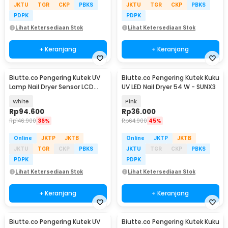
JKTU
TGR
CKP
PBKS
JKTU
TGR
CKP
PBKS
PDPK
PDPK
Lihat Ketersediaan Stok
Lihat Ketersediaan Stok
+ Keranjang
+ Keranjang
Biutte.co Pengering Kutek UV
Biutte.co Pengering Kutek Kuku
Lamp Nail Dryer Sensor LCD
UV LED Nail Dryer 54 W - SUNX3
Display 280W - SUNX10MAX
White
Pink
Rp
94.600
Rp
36.000
Rp
146.900
36%
Rp
64.900
45%
Online
JKTP
JKTB
Online
JKTP
JKTB
JKTU
TGR
CKP
PBKS
JKTU
TGR
CKP
PBKS
PDPK
PDPK
Lihat Ketersediaan Stok
Lihat Ketersediaan Stok
+ Keranjang
+ Keranjang
Biutte.co Pengering Kutek UV
Biutte.co Pengering Kutek Kuku