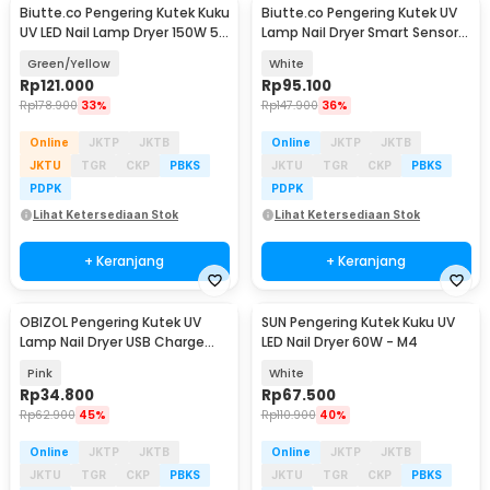
Biutte.co Pengering Kutek Kuku
Biutte.co Pengering Kutek UV
UV LED Nail Lamp Dryer 150W 57
Lamp Nail Dryer Smart Sensor
LED - D9
LCD Display - X7 MAX
Green/Yellow
White
Rp
121.000
Rp
95.100
Rp
178.900
33%
Rp
147.900
36%
Online
JKTP
JKTB
Online
JKTP
JKTB
JKTU
TGR
CKP
PBKS
JKTU
TGR
CKP
PBKS
PDPK
PDPK
Lihat Ketersediaan Stok
Lihat Ketersediaan Stok
+ Keranjang
+ Keranjang
OBIZOL Pengering Kutek UV
SUN Pengering Kutek Kuku UV
Lamp Nail Dryer USB Charge
LED Nail Dryer 60W - M4
54W - MINI802
Pink
White
Rp
34.800
Rp
67.500
Rp
62.900
45%
Rp
110.900
40%
Online
JKTP
JKTB
Online
JKTP
JKTB
JKTU
TGR
CKP
PBKS
JKTU
TGR
CKP
PBKS