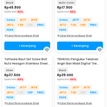
PCS - HE10
Sunglasses Repair Screw - CM-
Black
Multi-Color
35
Rp
48.800
Rp
17.900
Rp
82.900
42%
Rp
36.900
52%
Online
JKTP
JKTB
Online
JKTP
JKTB
JKTU
TGR
CKP
PBKS
JKTU
TGR
CKP
PBKS
PDPK
PDPK
Lihat Ketersediaan Stok
Lihat Ketersediaan Stok
+ Keranjang
+ Keranjang
Taffware Baut Set Screw Bolt
TEHAOGJ Pengukur Tekanan
Nuts Hexagon Stainless Steel
Angin Ban Mobil Digital Tire
M2 M3 400PCS - DIN912
Pressure Gauge - TG105
Silver
Black
Rp
37.600
Rp
39.000
Rp
66.900
44%
Rp
68.900
44%
Online
JKTP
JKTB
Online
JKTP
JKTB
JKTU
TGR
CKP
PBKS
JKTU
TGR
CKP
PBKS
PDPK
PDPK
Lihat Ketersediaan Stok
Lihat Ketersediaan Stok