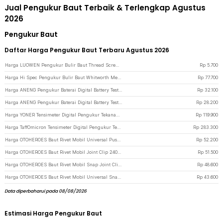
Jual Pengukur Baut Terbaik & Terlengkap Agustus
2026
Pengukur Baut
Daftar Harga Pengukur Baut Terbaru Agustus 2026
Harga LUOWEN Pengukur Bulir Baut Thread Screw Pitch Gauge 0.4-6mm 60 Degree - BI1854
Rp
5.700
Harga Hi Spec Pengukur Bulir Baut Whitworth Metric Screw Tap Die Set 12 PCS - TA001 - Silver
Rp
77.700
Harga ANENG Pengukur Baterai Digital Battery Tester Detector Multifunction - BT169 - Black
Rp
32.100
Harga ANENG Pengukur Baterai Digital Battery Tester Detector Multifunction - BT167 - Black
Rp
28.200
Harga YONER Tensimeter Digital Pengukur Tekanan Darah Battery Power - YK-BPA3 - White
Rp
119.900
Harga TaffOmicron Tensimeter Digital Pengukur Tekanan Darah Battery Power - YK-BPA1L - Black
Rp
283.300
Harga OTOHEROES Baut Rivet Mobil Universal Push Pin Fasteners Clip 620 PCS - CA03 - Black
Rp
52.200
Harga OTOHEROES Baut Rivet Mobil Joint Clip 240 PCS with 5 PCS Pengungkit - HE01 - Black
Rp
51.500
Harga OTOHEROES Baut Rivet Mobil Snap Joint Clips 240 PCS with Pengungkit - HE01 - Black
Rp
48.600
Harga OTOHEROES Baut Rivet Mobil Universal Snap Joint Clips 240 PCS - HE01 - Black
Rp
43.600
Data diperbaharui pada 08/08/2026
Estimasi Harga Pengukur Baut