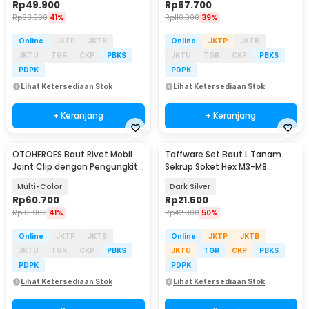
Rp
49.900
Rp
67.700
Rp
83.900
41%
Rp
110.900
39%
Online
JKTP
JKTB
Online
JKTP
JKTB
JKTU
TGR
CKP
PBKS
JKTU
TGR
CKP
PBKS
PDPK
PDPK
Lihat Ketersediaan Stok
Lihat Ketersediaan Stok
+ Keranjang
+ Keranjang
OTOHEROES Baut Rivet Mobil
Taffware Set Baut L Tanam
Joint Clip dengan Pengungkit
Sekrup Soket Hex M3-M8
635 PCS - HS021
Headless 200 PCS - A2-70
Multi-Color
Dark Silver
Rp
60.700
Rp
21.500
Rp
101.900
41%
Rp
42.900
50%
Online
JKTP
JKTB
Online
JKTP
JKTB
JKTU
TGR
CKP
PBKS
JKTU
TGR
CKP
PBKS
PDPK
PDPK
Lihat Ketersediaan Stok
Lihat Ketersediaan Stok