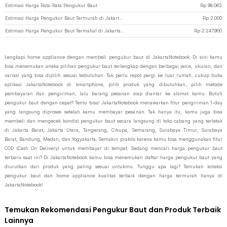
Estimasi Harga Rata-Rata Pengukur Baut
Rp
98.063
Estimasi Harga Pengukur Baut Termurah di JakartaNotebook
Rp
2.000
Estimasi Harga Pengukur Baut Termahal di JakartaNotebook
Rp
2.247.900
Lengkapi home appliance dengan membeli pengukur baut di JakartaNotebook. Di sini kamu
bisa menemukan aneka pilihan pengukur baut terlengkap dengan berbagai jenis, ukuran, dan
variasi yang bisa dipilih sesuai kebutuhan. Tak perlu repot pergi ke luar rumah, cukup buka
aplikasi JakartaNotebook di smartphone, pilih produk yang dibutuhkan, pilih metode
pembayaran dan pengiriman, lalu barang pesanan siap diantar ke alamat kamu. Butuh
pengukur baut dengan cepat? Tentu bisa! JakartaNotebook menawarkan fitur pengiriman 1-day
yang langsung diproses setelah kamu membayar pesanan. Tak hanya itu, kamu juga bisa
membeli dan mengecek kondisi pengukur baut secara langsung di toko cabang yang terletak
di Jakarta Barat, Jakarta Utara, Tangerang, Cikupa, Semarang, Surabaya Timur, Surabaya
Barat, Bandung, Medan, dan Yogyakarta. Semakin praktis karena kamu bisa menggunakan fitur
COD (Cash On Delivery) untuk membayar di tempat. Sedang mencari harga pengukur baut
terbaru saat ini? Di JakartaNotebook kamu bisa menemukan daftar harga pengukur baut yang
diurutkan dari produk yang paling sesuai untukmu. Tunggu apa lagi? Temukan koleksi
pengukur baut dan home appliance kualitas terbaik dengan harga termurah hanya di
JakartaNotebook!
Temukan Rekomendasi Pengukur Baut dan Produk Terbaik
Lainnya