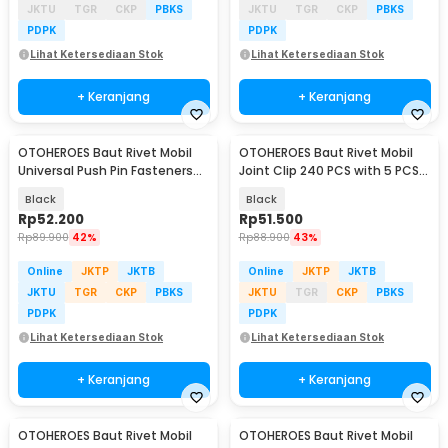
JKTU
TGR
CKP
PBKS
JKTU
TGR
CKP
PBKS
PDPK
PDPK
Lihat Ketersediaan Stok
Lihat Ketersediaan Stok
+ Keranjang
+ Keranjang
OTOHEROES Baut Rivet Mobil
OTOHEROES Baut Rivet Mobil
Universal Push Pin Fasteners
Joint Clip 240 PCS with 5 PCS
Clip 620 PCS - CA03
Pengungkit - HE01
Black
Black
Rp
52.200
Rp
51.500
Rp
89.900
42%
Rp
88.900
43%
Online
JKTP
JKTB
Online
JKTP
JKTB
JKTU
TGR
CKP
PBKS
JKTU
TGR
CKP
PBKS
PDPK
PDPK
Lihat Ketersediaan Stok
Lihat Ketersediaan Stok
+ Keranjang
+ Keranjang
OTOHEROES Baut Rivet Mobil
OTOHEROES Baut Rivet Mobil