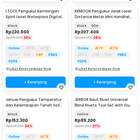
LTOOL Pengukur Kemiringan
KKMOON Pengukur Jarak Laser
Spirit Level Waterpass Digital
Distance Meter Mini Handheld
Magnetic 30cm - DYGJ-
- JQ-40
Black
Black
60M
SPCSX200-1200
Rp
230.600
Rp
207.400
Rp
315.900
28%
Rp
284.900
28%
Online
JKTP
JKTB
Online
JKTP
JKTB
JKTU
TGR
CKP
PBKS
JKTU
TGR
CKP
PBKS
PDPK
PDPK
Lihat Ketersediaan Stok
Lihat Ketersediaan Stok
+ Keranjang
+ Keranjang
Januel Pengukur Temperatur
JERBOR Baut Rivet Universal
dan Kelembapan Tanah Soil
Blind Rivets Tool Set with Gun
Survey PH 6in1 - Jn65
120 PCS - XM20
Black
Yellow
Rp
152.300
Rp
89.200
Rp
229.900
34%
Rp
139.900
37%
Online
JKTP
JKTB
Online
JKTP
JKTB