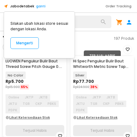
Jabodetabek
ganti
Order Tracking
Silakan ubah lokasi store sesuai
dengan lokasi Anda.
"pengukur baut"
197
Produk
Mengerti
Filter
Urutkan
TERJUAL HABIS
TERJUAL HABIS
LUOWEN Pengukur Bulir Baut
Hi Spec Pengukur Bulir Baut
Thread Screw Pitch Gauge 0.4-
Whitworth Metric Screw Tap
6mm 60 Degree - BI1854
Die Set 12 PCS - TA001
No Color
Silver
Rp
5.700
Rp
77.700
Rp
15.900
65%
Rp
124.900
38%
Online
JKTP
JKTB
Online
JKTP
JKTB
JKTU
TGR
CKP
PBKS
JKTU
TGR
CKP
PBKS
PDPK
PDPK
Lihat Ketersediaan Stok
Lihat Ketersediaan Stok
Terjual Habis
Terjual Habis