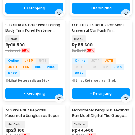
+ Keranjang
+ Keranjang
OTOHEROES Baut Rivet Fairing
OTOHEROES Baut Rivet Mobil
Body Trim Panel Fastener
Universal Car Push Pin
6mm 100 PCS - BT-106
Fasteners 350 PCS - HE09
Black
Black
Rp
10.800
Rp
68.600
Rp
25.900
59%
Rp
111.900
39%
Online
JKTP
JKTB
Online
JKTP
JKTB
JKTU
TGR
CKP
PBKS
JKTU
TGR
CKP
PBKS
PDPK
PDPK
Lihat Ketersediaan Stok
Lihat Ketersediaan Stok
+ Keranjang
+ Keranjang
ACEVIVI Baut Reparasi
Manometer Pengukur Tekanan
Kacamata Sunglasses Repair
Ban Mobil Digital Tire Gauge
Nuts 1000 PCS - A3
LCD Barometers - 1412
No Color
Yellow
Rp
29.100
Rp
44.400