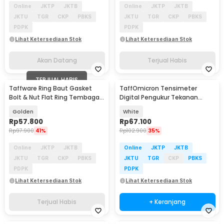
Online
JKTP
JKTB
Online
JKTP
JKTB
JKTU
TGR
CKP
PBKS
JKTU
TGR
CKP
PBKS
PDPK
PDPK
Lihat Ketersediaan Stok
Lihat Ketersediaan Stok
Akan Datang
Terjual Habis
TERJUAL HABIS
Taffware Ring Baut Gasket
TaffOmicron Tensimeter
Bolt & Nut Flat Ring Tembaga
Digital Pengukur Tekanan
200 PCS - ELC755
Darah Dual Power - BW-3205
Golden
White
Rp
57.800
Rp
67.100
Rp
97.900
41%
Rp
102.900
35%
Online
JKTP
JKTB
Online
JKTP
JKTB
JKTU
TGR
CKP
PBKS
JKTU
TGR
CKP
PBKS
PDPK
PDPK
Lihat Ketersediaan Stok
Lihat Ketersediaan Stok
Terjual Habis
+ Keranjang