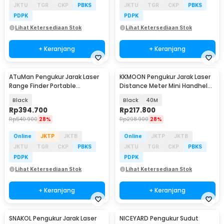
JKTU
TGR
CKP
PBKS
JKTU
TGR
CKP
PBKS
PDPK
PDPK
Lihat Ketersediaan Stok
Lihat Ketersediaan Stok
+ Keranjang
+ Keranjang
ATuMan Pengukur Jarak Laser
KKMOON Pengukur Jarak Laser
Range Finder Portable
Distance Meter Mini Handheld
Rechargeable 40M - LS6
- JQ-40
Black
Black
40M
Rp
394.700
Rp
217.800
Rp
540.900
28%
Rp
298.900
28%
Online
JKTP
JKTB
Online
JKTP
JKTB
JKTU
TGR
CKP
PBKS
JKTU
TGR
CKP
PBKS
PDPK
PDPK
Lihat Ketersediaan Stok
Lihat Ketersediaan Stok
+ Keranjang
+ Keranjang
SNAKOL Pengukur Jarak Laser
NICEYARD Pengukur Sudut