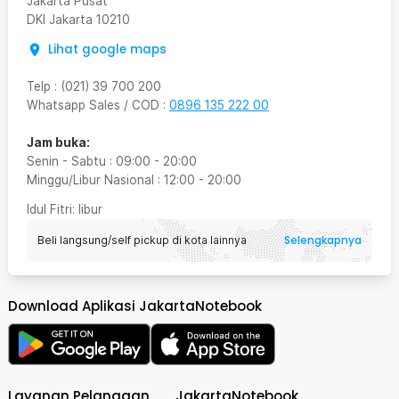
Jakarta Pusat
DKI Jakarta
10210
Lihat google maps
Telp
:
(021) 39 700 200
Whatsapp Sales / COD
:
0896 135 222 00
Jam buka:
Senin - Sabtu
:
09:00
-
20:00
Minggu/Libur Nasional
:
12:00
-
20:00
Idul Fitri
: libur
Selengkapnya
Beli langsung/self pickup di kota lainnya
Download Aplikasi JakartaNotebook
Layanan Pelanggan
JakartaNotebook