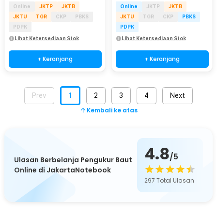
Online
JKTP
JKTB
Online
JKTP
JKTB
JKTU
TGR
CKP
PBKS
JKTU
TGR
CKP
PBKS
PDPK
PDPK
Lihat Ketersediaan Stok
Lihat Ketersediaan Stok
+ Keranjang
+ Keranjang
Prev
1
2
3
4
Next
Kembali ke atas
4.8
/5
Ulasan Berbelanja Pengukur Baut
Online di JakartaNotebook
297
Total Ulasan