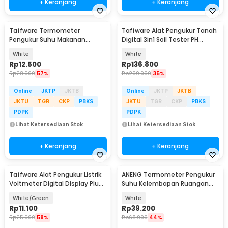
+ Keranjang
+ Keranjang
Taffware Termometer
Taffware Alat Pengukur Tanah
Pengukur Suhu Makanan
Digital 3in1 Soil Tester PH
Digital Daging Kopi Susu -
Humidity Temp - YG39
White
White
TP101
Rp
12.500
Rp
136.800
Rp
28.900
57%
Rp
209.900
35%
Online
JKTP
JKTB
Online
JKTP
JKTB
JKTU
TGR
CKP
PBKS
JKTU
TGR
CKP
PBKS
PDPK
PDPK
Lihat Ketersediaan Stok
Lihat Ketersediaan Stok
+ Keranjang
+ Keranjang
Taffware Alat Pengukur Listrik
ANENG Termometer Pengukur
Voltmeter Digital Display Plug
Suhu Kelembapan Ruangan
EU 220V - LED-FSV
Hygrometer Clock - AP01
White/Green
White
Rp
11.100
Rp
39.200
Rp
25.900
58%
Rp
68.900
44%