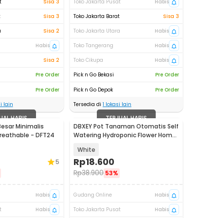
t
Sisa 3
Toko Jakarta Pusat
Habis
t
Sisa 3
Toko Jakarta Barat
Sisa 3
a
Sisa 2
Toko Jakarta Utara
Habis
Habis
Toko Tangerang
Habis
Sisa 2
Toko Cikupa
Habis
Pre Order
Pick n Go Bekasi
Pre Order
Pre Order
Pick n Go Depok
Pre Order
i lain
Tersedia di
1
lokasi lain
UAL HABIS
TERJUAL HABIS
esar Minimalis
DBXEY Pot Tanaman Otomatis Self
reathable - DFT24
Watering Hydroponic Flower Home
Garden - A709
White
Rp
18.600
5
Rp
38.900
53%
Habis
Gudang Online
Habis
t
Habis
Toko Jakarta Pusat
Habis