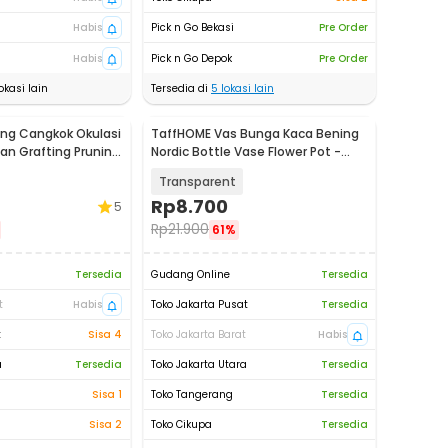
Habis
Pick n Go Bekasi
Pre Order
Habis
Pick n Go Depok
Pre Order
okasi lain
Tersedia di
5
lokasi lain
ng Cangkok Okulasi
TaffHOME Vas Bunga Kaca Bening
n Grafting Pruning
Nordic Bottle Vase Flower Pot -
MBF-15
Transparent
Rp
8.700
5
Rp
21.900
61%
Tersedia
Gudang Online
Tersedia
t
Habis
Toko Jakarta Pusat
Tersedia
t
Sisa 4
Toko Jakarta Barat
Habis
a
Tersedia
Toko Jakarta Utara
Tersedia
Sisa 1
Toko Tangerang
Tersedia
Sisa 2
Toko Cikupa
Tersedia