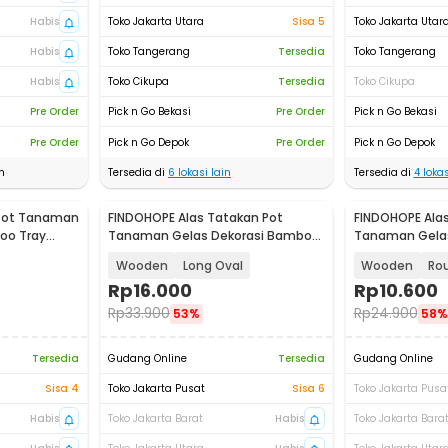
Habis
Toko Jakarta Utara
Sisa 5
Toko Jakarta Utar
Habis
Toko Tangerang
Tersedia
Toko Tangerang
Habis
Toko Cikupa
Tersedia
Toko Cikupa
Pre Order
Pick n Go Bekasi
Pre Order
Pick n Go Bekasi
Pre Order
Pick n Go Depok
Pre Order
Pick n Go Depok
n
Tersedia di
6
lokasi lain
Tersedia di
4
lokas
 Pot Tanaman
FINDOHOPE Alas Tatakan Pot
FINDOHOPE Alas
oo Tray
Tanaman Gelas Dekorasi Bamboo
Tanaman Gela
Tray Circle - OE0094
Tray Circle - 
Wooden
Long Oval
Wooden
Ro
Rp
16.000
Rp
10.600
Rp
33.900
Rp
24.900
53%
58%
Tersedia
Gudang Online
Tersedia
Gudang Online
Sisa 4
Toko Jakarta Pusat
Sisa 6
Toko Jakarta Pusa
Habis
Toko Jakarta Barat
Habis
Toko Jakarta Bara