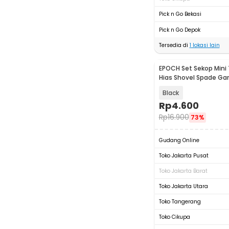
Pick n Go Bekasi
Pick n Go Depok
Tersedia di
1
lokasi lain
EPOCH Set Sekop Min
Hias Shovel Spade Ga
Tools 3 PCS - LXY549
Black
Rp
4.600
Rp
16.900
73%
Gudang Online
Toko Jakarta Pusat
Toko Jakarta Barat
Toko Jakarta Utara
Toko Tangerang
Toko Cikupa