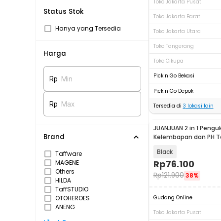
Toko Jakarta Pusat
Status Stok
Toko Jakarta Barat
Hanya yang Tersedia
Toko Jakarta Utara
Toko Tangerang
Harga
Toko Cikupa
Pick n Go Bekasi
Rp
Min
Pick n Go Depok
Rp
Max
Tersedia di
3
lokasi lain
JUANJUAN 2 in 1 Pengu
Brand
Kelembapan dan PH Ta
Humidity Tester - ST-
Black
Taffware
Rp
76.100
MAGENE
Others
Rp
121.900
38%
HILDA
TaffSTUDIO
OTOHEROES
Gudang Online
ANENG
Toko Jakarta Pusat