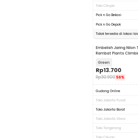
Toko Cikupa
Pick n Go Bekasi
Pick n Go Depok
Tidak tersedia di lokasi lai
Embelish Jaring Nilo
Rambat Plants Climbi
180x180cm - E89LS
Green
Rp
13.700
Rp
30.900
56%
Gudang Online
Toko Jakarta Pusat
Toko Jakarta Barat
Toko Jakarta Utara
Toko Tangerang
Toko Cikupa