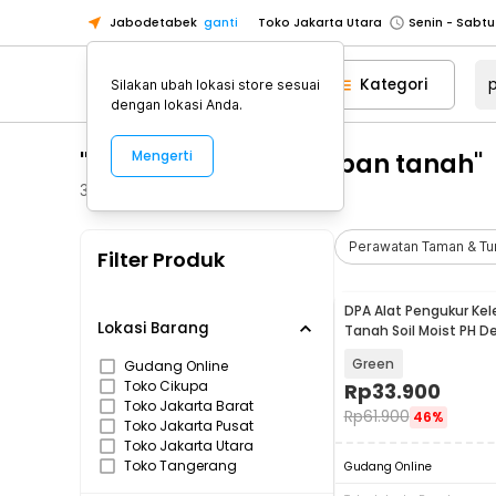
Jabodetabek
ganti
Toko Jakarta Utara
Toko Tangerang
Kategori
Silakan ubah lokasi store sesuai
Toko Cikupa
dengan lokasi Anda.
Pick n Go Jakarta Barat
Senin - J
"pengukur kelembapan tanah"
Mengerti
Pick n Go Bekasi
Senin - Jumat (08
Pick n Go Depok
Senin - Jumat (08
38
Produk
Toko Jakarta Pusat
Senin - Sabtu
Perawatan Taman & T
Filter Produk
Toko Jakarta Barat
Senin - Sabtu
Toko Jakarta Utara
DPA Alat Pengukur K
Toko Tangerang
Lokasi Barang
Tanah Soil Moist PH D
Analyzer - DPA301
Toko Cikupa
Green
Gudang Online
Toko Cikupa
Rp
33.900
Pick n Go Jakarta Barat
Senin - J
Toko Jakarta Barat
Rp
61.900
46%
Pick n Go Bekasi
Senin - Jumat (08
Toko Jakarta Pusat
Toko Jakarta Utara
Pick n Go Depok
Senin - Jumat (08
Toko Tangerang
Gudang Online