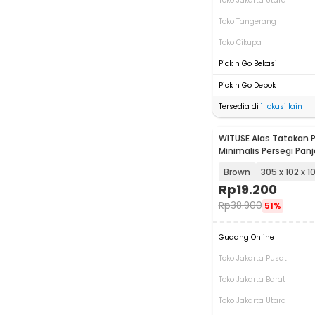
Toko Jakarta Utara
Toko Tangerang
Toko Cikupa
Pick n Go Bekasi
Pick n Go Depok
Tersedia di
1
lokasi lain
WITUSE Alas Tatakan
Minimalis Persegi Pa
Tray - EQF301
Brown
305 x 102 x 
Rp
19.200
Rp
38.900
51%
Gudang Online
Toko Jakarta Pusat
Toko Jakarta Barat
Toko Jakarta Utara