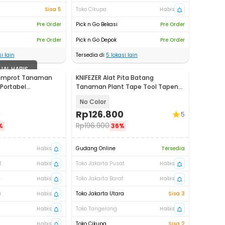
Sisa 5
Toko Cikupa
Habis
Pre Order
Pick n Go Bekasi
Pre Order
Pre Order
Pick n Go Depok
Pre Order
i lain
Tersedia di
5
lokasi lain
UAL HABIS
Semprot Tanaman
KNIFEZER Alat Pita Batang
 Portabel
Tanaman Plant Tape Tool Tapener
L - P2000S
Machine - VK20
No Color
0
Rp
126.800
5
Rp
196.900
%
36%
Habis
Gudang Online
Tersedia
t
Habis
Toko Jakarta Pusat
Habis
t
Habis
Toko Jakarta Barat
Habis
a
Habis
Toko Jakarta Utara
Sisa 3
Habis
Toko Tangerang
Habis
Habis
Toko Cikupa
Sisa 2