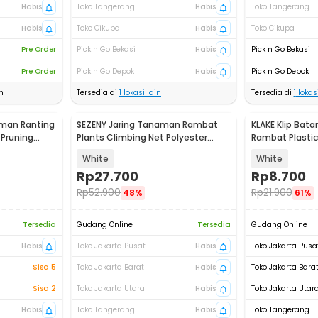
Habis
Toko Tangerang
Habis
Toko Tangerang
Habis
Toko Cikupa
Habis
Toko Cikupa
Pre Order
Pick n Go Bekasi
Habis
Pick n Go Bekasi
Pre Order
Pick n Go Depok
Habis
Pick n Go Depok
n
Tersedia di
1
lokasi lain
Tersedia di
1
lokasi
man Ranting
SEZENY Jaring Tanaman Rambat
KLAKE Klip Ba
 Pruning
Plants Climbing Net Polyester
Rambat Plastic 
1.67x10M - A05009
100 PCS - KK-1
White
White
Rp
27.700
Rp
8.700
Rp
52.900
Rp
21.900
48%
61%
Tersedia
Gudang Online
Tersedia
Gudang Online
Habis
Toko Jakarta Pusat
Habis
Toko Jakarta Pusa
Sisa 5
Toko Jakarta Barat
Habis
Toko Jakarta Bara
Sisa 2
Toko Jakarta Utara
Habis
Toko Jakarta Utar
Habis
Toko Tangerang
Habis
Toko Tangerang