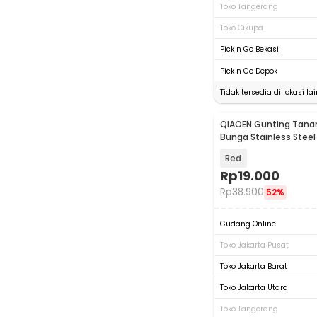
Toko Tangerang
Toko Cikupa
Pick n Go Bekasi
Pick n Go Depok
Tidak tersedia di lokasi lai
QIAOEN Gunting Tana
Bunga Stainless Steel
Scissors - SK-6
Red
Rp
19.000
Rp
38.900
52%
Gudang Online
Toko Jakarta Pusat
Toko Jakarta Barat
Toko Jakarta Utara
Toko Tangerang