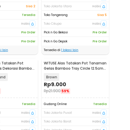
a
Sisa 2
Toko Jakarta Utara
Habis
Tersedia
Toko Tangerang
Sisa 5
Habis
Toko Cikupa
Habis
Pre Order
Pick n Go Bekasi
Pre Order
Pre Order
Pick n Go Depok
Pre Order
i lain
Tersedia di
1
lokasi lain
 Tatakan Pot
WITUSE Alas Tatakan Pot Tanaman
s Dekorasi Bamboo
Gelas Bamboo Tray Circle 12.5cm 1
OE0094
PCS - EQF96
und
Brown
Rp
9.000
Rp
21.900
59%
Tersedia
Gudang Online
Tersedia
t
Habis
Toko Jakarta Pusat
Habis
t
Habis
Toko Jakarta Barat
Habis