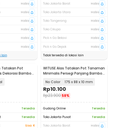
t
Habis
Toko Jakarta Barat
Habis
a
Habis
Toko Jakarta Utara
Habis
Habis
Toko Tangerang
Habis
Habis
Toko Cikupa
Habis
Habis
Pick n Go Bekasi
Habis
Habis
Pick n Go Depok
Habis
 lain
Tidak tersedia di lokasi lain
 Tatakan Pot
WITUSE Alas Tatakan Pot Tanaman
s Dekorasi Bamboo
Minimalis Persegi Panjang Bamboo
OE0094
Tray - EQF301
al
No Color
175 x 88 x 10 mm
Rp
10.100
Rp
23.900
58%
Tersedia
Gudang Online
Tersedia
t
Tersedia
Toko Jakarta Pusat
Tersedia
t
Sisa 4
Toko Jakarta Barat
Habis