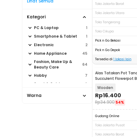
Lihat Semua
Toko Jakarta Barat
Toko Jakarta Utara
Kategori
Toko Tangerang
PC & Laptop
1
Toko Cikupa
Smartphone & Tablet
1
Pick n Go Bekasi
Electronic
2
Pick n Go Depok
Home Appliance
45
Tersedia di
1
lokasi lain
Fashion, Make Up &
64
Beauty Care
Alas Tatakan Pot Ta
Hobby
7
Succulent Flowerpot 
Rectangular - E28
Sport & Outdoor
3
Wooden
Rp
16.400
Warna
Rp
34.900
54%
Gudang Online
Toko Jakarta Pusat
Toko Jakarta Barat