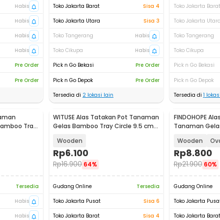
Habis
Toko Jakarta Barat
Sisa 4
Toko Jakarta Bara
Habis
Toko Jakarta Utara
Sisa 3
Toko Jakarta Utar
Habis
Toko Tangerang
Habis
Toko Tangerang
Habis
Toko Cikupa
Habis
Toko Cikupa
Pre Order
Pick n Go Bekasi
Pre Order
Pick n Go Bekasi
Pre Order
Pick n Go Depok
Pre Order
Pick n Go Depok
Tersedia di
2
lokasi lain
Tersedia di
1
lokasi
naman
WITUSE Alas Tatakan Pot Tanaman
FINDOHOPE Alas
Bamboo Tray
Gelas Bamboo Tray Circle 9.5 cm -
Tanaman Gela
EQF95
Tray Circle - 
Wooden
Wooden
Ov
Rp
6.100
Rp
8.800
Rp
16.900
Rp
21.900
64%
60%
Tersedia
Gudang Online
Tersedia
Gudang Online
Habis
Toko Jakarta Pusat
Sisa 6
Toko Jakarta Pusa
Habis
Toko Jakarta Barat
Sisa 4
Toko Jakarta Bara