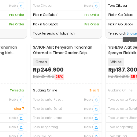
Habis
Toko Cikupa
Habis
Toko Cikupa
Pre Order
Pick n Go Bekasi
Pre Order
Pick n Go Bekasi
Pre Order
Pick n Go Depok
Pre Order
Pick n Go Depok
n
Tidak tersedia di lokasi lain
Tersedia di
5
lokas
TERJ
n Tanaman
SANON Alat Penyiram Tanaman
YiSHENG Alat 
ng Net
Otomatis Timer Garden Drip
Sprayer Elektrik
Waterproof - BSV-IC003
Rechargeable 2
Green
White
Rp
246.900
Rp
187.30
Rp
338.900
Rp
283.900
28%
35
Tersedia
Gudang Online
Sisa 3
Gudang Online
Habis
Toko Jakarta Pusat
Habis
Toko Jakarta Pusa
Sisa 7
Toko Jakarta Barat
Habis
Toko Jakarta Bara
Habis
Toko Jakarta Utara
Habis
Toko Jakarta Utar
Habis
Toko Tangerang
Habis
Toko Tangerang
Habis
Toko Cikupa
Habis
Toko Cikupa