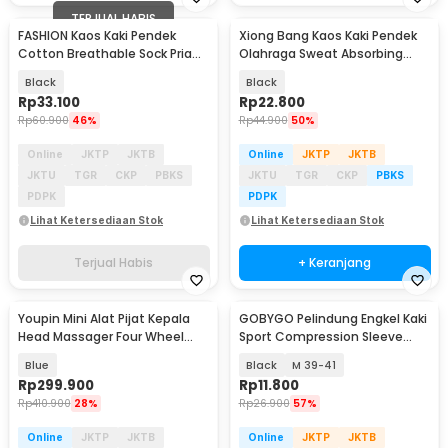
TERJUAL HABIS
FASHION Kaos Kaki Pendek
Xiong Bang Kaos Kaki Pendek
Cotton Breathable Sock Pria
Olahraga Sweat Absorbing
39-43 5 Pasang - AS5P
Sock Pria 39-42 - T7302
Black
Black
Rp
33.100
Rp
22.800
Rp
60.900
46%
Rp
44.900
50%
Online
JKTP
JKTB
Online
JKTP
JKTB
JKTU
TGR
CKP
PBKS
JKTU
TGR
CKP
PBKS
PDPK
PDPK
Lihat Ketersediaan Stok
Lihat Ketersediaan Stok
Terjual Habis
+ Keranjang
Youpin Mini Alat Pijat Kepala
GOBYGO Pelindung Engkel Kaki
Head Massager Four Wheel
Sport Compression Sleeve
Rotation - M2
Right Foot - HH012
Blue
Black
M 39-41
Rp
299.900
Rp
11.800
Rp
410.900
28%
Rp
26.900
57%
Online
JKTP
JKTB
Online
JKTP
JKTB