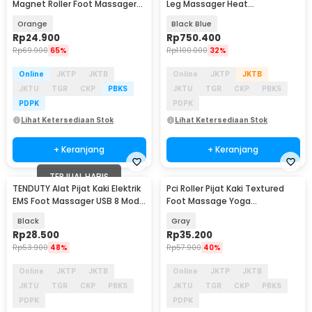
Magnet Roller Foot Massager
Leg Massager Heat
Acupressure - DY-29
Compression Therapy - LG03
Orange
Black Blue
Rp
24.900
Rp
750.400
Rp
69.900
65%
Rp
1.100.000
32%
Online
JKTP
JKTB
Online
JKTP
JKTB
JKTU
TGR
CKP
PBKS
JKTU
TGR
CKP
PBKS
PDPK
PDPK
Lihat Ketersediaan Stok
Lihat Ketersediaan Stok
+ Keranjang
+ Keranjang
TERJUAL HABIS
TENDUTY Alat Pijat Kaki Elektrik
Pci Roller Pijat Kaki Textured
Akan Datang
EMS Foot Massager USB 8 Mode
Foot Massage Yoga
19 Level - TD8
Reflexology 17.5cm - D345
Black
Gray
Rp
28.500
Rp
35.200
Rp
53.900
48%
Rp
57.900
40%
Online
JKTP
JKTB
Online
JKTP
JKTB
JKTU
TGR
CKP
PBKS
JKTU
TGR
CKP
PBKS
PDPK
PDPK