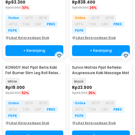
Rp
63.300
Rp
838.400
Rp
93.900
33%
Rp
1.131.900
26%
Online
JKTP
JKTB
Online
JKTP
JKTB
JKTU
TGR
CKP
PBKS
JKTU
TGR
CKP
PBKS
PDPK
PDPK
Lihat Ketersediaan Stok
Lihat Ketersediaan Stok
+ Keranjang
+ Keranjang
KONGDY Alat Pijat Betis Kaki
Sunvo Matras Pijat Refleksi
Fat Burner Slim Leg Roll Relax
Acupressure Kaki Massage Mat
Massager - 301
White
Black
Rp
19.000
Rp
23.500
Rp
38.900
52%
Rp
36.000
35%
Online
JKTP
JKTB
Online
JKTP
JKTB
JKTU
TGR
CKP
PBKS
JKTU
TGR
CKP
PBKS
PDPK
PDPK
Lihat Ketersediaan Stok
Lihat Ketersediaan Stok