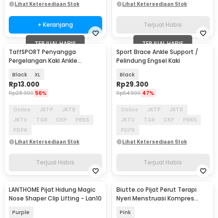
Lihat Ketersediaan Stok
Lihat Ketersediaan Stok
+ Keranjang
Terjual Habis
TERJUAL HABIS
TERJUAL HABIS
TaffSPORT Penyangga
Sport Brace Ankle Support /
Pergelangan Kaki Ankle
Pelindung Engsel Kaki
Protector Right Foot 1 PCS - J-R
Black
XL
Black
Rp
13.000
Rp
29.300
Rp
28.900
56%
Rp
54.900
47%
Online
JKTP
JKTB
Online
JKTP
JKTB
JKTU
TGR
CKP
PBKS
JKTU
TGR
CKP
PBKS
PDPK
PDPK
Lihat Ketersediaan Stok
Lihat Ketersediaan Stok
Terjual Habis
Terjual Habis
LANTHOME Pijat Hidung Magic
Biutte.co Pijat Perut Terapi
Nose Shaper Clip Lifting - Lan10
Nyeri Menstruasi Kompres
Panas 6 Level - 991
Purple
Pink