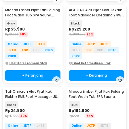
Mrosaa Ember Pijat Kaki Folding
AGDOAD Alat Pijat Kaki Elektrik
Foot Wash Tub SPA Sauna
Foot Massager Kneading 24W
Massage Bucket - MR329
- LL-Z06
Gray
Black
Rp
55.900
Rp
225.200
Rp
91.900
40%
Rp
308.900
28%
Online
JKTP
JKTB
Online
JKTP
JKTB
JKTU
TGR
CKP
PBKS
JKTU
TGR
CKP
PBKS
PDPK
PDPK
Lihat Ketersediaan Stok
Lihat Ketersediaan Stok
+ Keranjang
+ Keranjang
TaffOmicron Alat Pijat Kaki
Mrosaa Ember Pijat Kaki Folding
Elektrik EMS Foot Massager USB
Foot Wash Tub SPA Sauna
6 Mode - EMS15
Massage Bucket - 7981
Black
Blue
Rp
24.900
Rp
152.600
Rp
47.900
49%
Rp
229.900
34%
Online
JKTP
JKTB
Online
JKTP
JKTB