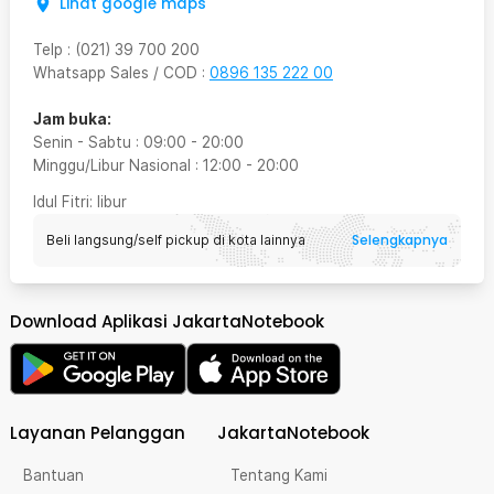
Lihat google maps
Telp
:
(021) 39 700 200
Whatsapp Sales / COD
:
0896 135 222 00
Jam buka:
Senin - Sabtu
:
09:00
-
20:00
Minggu/Libur Nasional
:
12:00
-
20:00
Idul Fitri
: libur
Selengkapnya
Beli langsung/self pickup di kota lainnya
Download Aplikasi JakartaNotebook
Layanan Pelanggan
JakartaNotebook
Bantuan
Tentang Kami