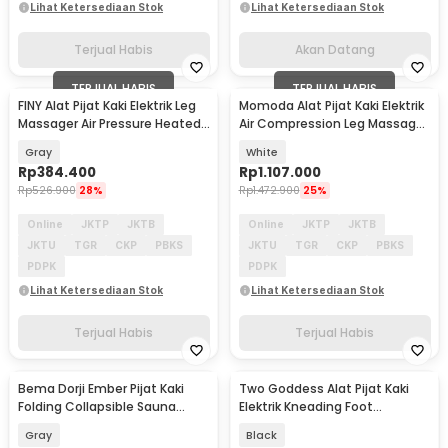
Lihat Ketersediaan Stok
Lihat Ketersediaan Stok
Terjual Habis
Akan Datang
TERJUAL HABIS
TERJUAL HABIS
FINY Alat Pijat Kaki Elektrik Leg
Momoda Alat Pijat Kaki Elektrik
Massager Air Pressure Heated
Air Compression Leg Massage
2000mAh - H6
- SX383
Gray
White
Rp
384.400
Rp
1.107.000
Rp
526.900
28%
Rp
1.472.900
25%
Online
JKTP
JKTB
Online
JKTP
JKTB
JKTU
TGR
CKP
PBKS
JKTU
TGR
CKP
PBKS
PDPK
PDPK
Lihat Ketersediaan Stok
Lihat Ketersediaan Stok
Terjual Habis
Terjual Habis
Bema Dorji Ember Pijat Kaki
Two Goddess Alat Pijat Kaki
Folding Collapsible Sauna
Elektrik Kneading Foot
Bucket 15L - 8010
Massage 30W - Z9
Gray
Black