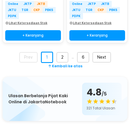
Online
JKTP
JKTB
Online
JKTP
JKTB
JKTU
TGR
CKP
PBKS
JKTU
TGR
CKP
PBKS
PDPK
PDPK
Lihat Ketersediaan Stok
Lihat Ketersediaan Stok
+ Keranjang
+ Keranjang
Prev
1
2
6
Next
…
Kembali ke atas
4.8
/5
Ulasan Berbelanja Pijat Kaki
Online di JakartaNotebook
321
Total Ulasan