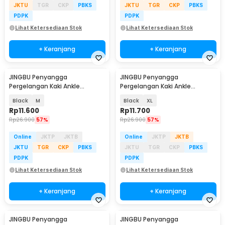
JKTU
TGR
CKP
PBKS
JKTU
TGR
CKP
PBKS
PDPK
PDPK
Lihat Ketersediaan Stok
Lihat Ketersediaan Stok
+ Keranjang
+ Keranjang
JINGBU Penyangga
JINGBU Penyangga
Pergelangan Kaki Ankle
Pergelangan Kaki Ankle
Protector Left Foot 1 PCS - J-L
Protector Left Foot 1 PCS - J-L
Black
M
Black
XL
Rp
11.600
Rp
11.700
Rp
26.900
57%
Rp
26.900
57%
Online
JKTP
JKTB
Online
JKTP
JKTB
JKTU
TGR
CKP
PBKS
JKTU
TGR
CKP
PBKS
PDPK
PDPK
Lihat Ketersediaan Stok
Lihat Ketersediaan Stok
+ Keranjang
+ Keranjang
JINGBU Penyangga
JINGBU Penyangga