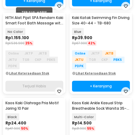
+ Keranjang
+ Keranjang
TERJUAL HABIS
HITH Alat Pijat SPA Rendam Kaki
Kaki Katak Swimming Fin Diving
Smart Foot Bath Massage with
Size 40-44 - TB-680
Heater - ZMZ-X5
No Color
Blue
Rp
1.155.100
Rp
39.900
Rp
1.536.900
25%
Rp
67.900
42%
Online
JKTP
JKTB
Online
JKTP
JKTB
JKTU
TGR
CKP
PBKS
JKTU
TGR
CKP
PBKS
PDPK
PDPK
Lihat Ketersediaan Stok
Lihat Ketersediaan Stok
Terjual Habis
+ Keranjang
Kaos Kaki Olahraga Pria Motif
Kaos Kaki Ankle Kasual Strip
Jaring 10 Pair
Breatheable Sock Wanita 35-
39 5 Pasang
Black
Multi-Color
Rp
24.400
Rp
14.500
Rp
47.900
50%
Rp
31.900
55%