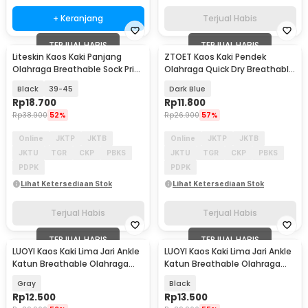
+ Keranjang
Terjual Habis
TERJUAL HABIS
TERJUAL HABIS
Liteskin Kaos Kaki Panjang
ZTOET Kaos Kaki Pendek
Olahraga Breathable Sock Pria
Olahraga Quick Dry Breathable
- CO1
Sock Pria 39-45 - WZ173
Black
39-45
Dark Blue
Rp
18.700
Rp
11.800
Rp
38.900
52%
Rp
26.900
57%
Online
JKTP
JKTB
Online
JKTP
JKTB
JKTU
TGR
CKP
PBKS
JKTU
TGR
CKP
PBKS
PDPK
PDPK
Lihat Ketersediaan Stok
Lihat Ketersediaan Stok
Terjual Habis
Terjual Habis
TERJUAL HABIS
TERJUAL HABIS
LUOYI Kaos Kaki Lima Jari Ankle
LUOYI Kaos Kaki Lima Jari Ankle
Katun Breathable Olahraga
Katun Breathable Olahraga
Size 40-45 - T73001
Size 40-45 - T73001
Gray
Black
Rp
12.500
Rp
13.500