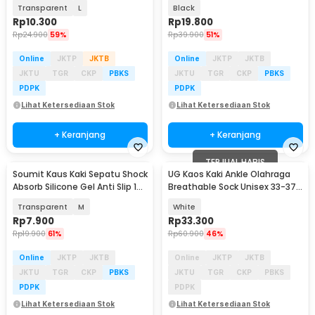
Pair - MJ004
Pasang - E232
Transparent
L
Black
Rp
10.300
Rp
19.800
Rp
24.900
59%
Rp
39.900
51%
Online
JKTP
JKTB
Online
JKTP
JKTB
JKTU
TGR
CKP
PBKS
JKTU
TGR
CKP
PBKS
PDPK
PDPK
Lihat Ketersediaan Stok
Lihat Ketersediaan Stok
+ Keranjang
+ Keranjang
TERJUAL HABIS
Soumit Kaus Kaki Sepatu Shock
UG Kaos Kaki Ankle Olahraga
Absorb Silicone Gel Anti Slip 1
Breathable Sock Unisex 33-37 3
Pair - MJ004
Pasang - UP6-014
Transparent
M
White
Rp
7.900
Rp
33.300
Rp
19.900
61%
Rp
60.900
46%
Online
JKTP
JKTB
Online
JKTP
JKTB
JKTU
TGR
CKP
PBKS
JKTU
TGR
CKP
PBKS
PDPK
PDPK
Lihat Ketersediaan Stok
Lihat Ketersediaan Stok