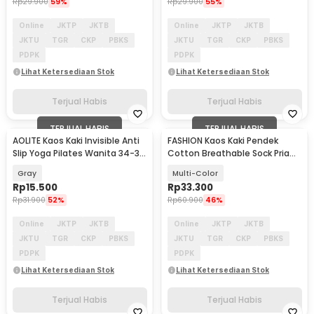
Rp
29.900
59%
Rp
29.900
55%
Online
JKTP
JKTB
Online
JKTP
JKTB
JKTU
TGR
CKP
PBKS
JKTU
TGR
CKP
PBKS
PDPK
PDPK
Lihat Ketersediaan Stok
Lihat Ketersediaan Stok
Terjual Habis
Terjual Habis
TERJUAL HABIS
TERJUAL HABIS
AOLITE Kaos Kaki Invisible Anti
FASHION Kaos Kaki Pendek
Slip Yoga Pilates Wanita 34-38
Cotton Breathable Sock Pria
- AL-20
39-43 5 Pasang - AS5P
Gray
Multi-Color
Rp
15.500
Rp
33.300
Rp
31.900
52%
Rp
60.900
46%
Online
JKTP
JKTB
Online
JKTP
JKTB
JKTU
TGR
CKP
PBKS
JKTU
TGR
CKP
PBKS
PDPK
PDPK
Lihat Ketersediaan Stok
Lihat Ketersediaan Stok
Terjual Habis
Terjual Habis