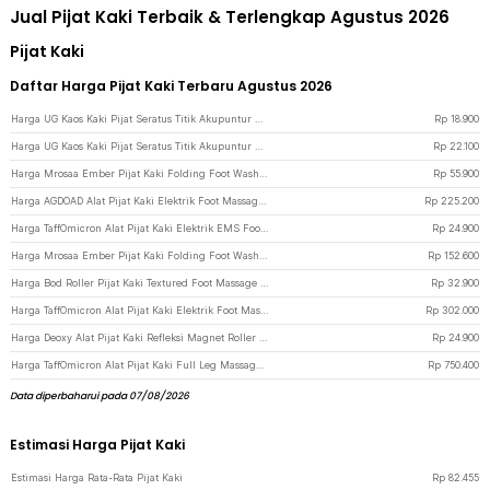
Jual Pijat Kaki Terbaik & Terlengkap Agustus 2026
Pijat Kaki
Daftar Harga Pijat Kaki Terbaru Agustus 2026
Harga UG Kaos Kaki Pijat Seratus Titik Akupuntur Plantar Meridian Socks Pria - UKK3 - White
Rp
18.900
Harga UG Kaos Kaki Pijat Seratus Titik Akupuntur Plantar Meridian Socks Pria - UKK2 - White
Rp
22.100
Harga Mrosaa Ember Pijat Kaki Folding Foot Wash Tub SPA Sauna Massage Bucket - MR329 - Gray
Rp
55.900
Harga AGDOAD Alat Pijat Kaki Elektrik Foot Massager Kneading 24W - LL-Z06 - Black
Rp
225.200
Harga TaffOmicron Alat Pijat Kaki Elektrik EMS Foot Massager USB 6 Mode - EMS15 - Black
Rp
24.900
Harga Mrosaa Ember Pijat Kaki Folding Foot Wash Tub SPA Sauna Massage Bucket - 7981 - Blue
Rp
152.600
Harga Bod Roller Pijat Kaki Textured Foot Massage Yoga Reflexology 17cm - D340 - Gray
Rp
32.900
Harga TaffOmicron Alat Pijat Kaki Elektrik Foot Massager Heating Calves - LT-28 - Blue
Rp
302.000
Harga Deoxy Alat Pijat Kaki Refleksi Magnet Roller Foot Massager Acupressure - DY-29 - Orange
Rp
24.900
Harga TaffOmicron Alat Pijat Kaki Full Leg Massager Heat Compression Therapy - LG03 - Black Blue
Rp
750.400
Data diperbaharui pada 07/08/2026
Estimasi Harga Pijat Kaki
Estimasi Harga Rata-Rata Pijat Kaki
Rp
82.455