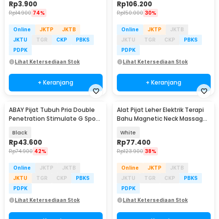
Rp
3.900
Rp
106.200
Rp
14.900
74%
Rp
150.000
30%
Online
JKTP
JKTB
Online
JKTP
JKTB
JKTU
TGR
CKP
PBKS
JKTU
TGR
CKP
PBKS
PDPK
PDPK
Lihat Ketersediaan Stok
Lihat Ketersediaan Stok
+ Keranjang
+ Keranjang
ABAY Pijat Tubuh Pria Double
Alat Pijat Leher Elektrik Terapi
Penetration Stimulate G Spot
Bahu Magnetic Neck Massager
Massage - GS13
- HX-5880
Black
White
Rp
43.600
Rp
77.400
Rp
74.900
42%
Rp
123.900
38%
Online
JKTP
JKTB
Online
JKTP
JKTB
JKTU
TGR
CKP
PBKS
JKTU
TGR
CKP
PBKS
PDPK
PDPK
Lihat Ketersediaan Stok
Lihat Ketersediaan Stok