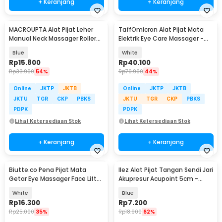
+ Keranjang
+ Keranjang
MACROUPTA Alat Pijat Leher
TaffOmicron Alat Pijat Mata
Manual Neck Massager Roller
Elektrik Eye Care Massager -
Handheld - MCR35
XTK-018
Blue
White
Rp
15.800
Rp
40.100
Rp
33.900
54%
Rp
70.900
44%
Online
JKTP
JKTB
Online
JKTP
JKTB
JKTU
TGR
CKP
PBKS
JKTU
TGR
CKP
PBKS
PDPK
PDPK
Lihat Ketersediaan Stok
Lihat Ketersediaan Stok
+ Keranjang
+ Keranjang
Biutte.co Pena Pijat Mata
Ilez Alat Pijat Tangan Sendi Jari
Getar Eye Massager Face Lift
Akupresur Acupoint 5cm -
Portable 0.5W - Mini 208
INU28
White
Blue
Rp
16.300
Rp
7.200
Rp
25.000
35%
Rp
18.900
62%