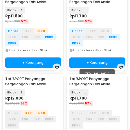
Pergelangan Kaki Ankle
Pergelangan Kaki Ankle
Protector Left Foot 1 PCS - J-L
Protector Left Foot 1 PCS - J-L
Black
S
Black
L
Rp
11.600
Rp
11.700
Rp
26.900
57%
Rp
26.900
57%
Online
JKTP
JKTB
Online
JKTP
JKTB
JKTU
TGR
CKP
PBKS
JKTU
TGR
CKP
PBKS
PDPK
PDPK
Lihat Ketersediaan Stok
Lihat Ketersediaan Stok
+ Keranjang
+ Keranjang
TERJUAL HABIS
TaffSPORT Penyangga
TaffSPORT Penyangga
Pergelangan Kaki Ankle
Pergelangan Kaki Ankle
Protector Right Foot 1 PCS - J-R
Protector Right Foot 1 PCS - J-R
Black
S
Black
L
Rp
12.000
Rp
11.700
Rp
27.900
57%
Rp
26.900
57%
Online
JKTP
JKTB
Online
JKTP
JKTB
JKTU
TGR
CKP
PBKS
JKTU
TGR
CKP
PBKS
PDPK
PDPK