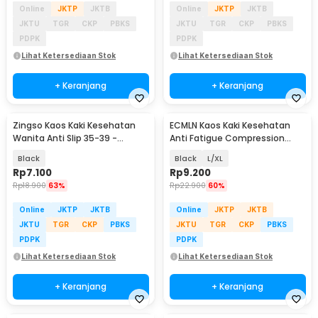
Online
JKTP
JKTB
Online
JKTP
JKTB
JKTU
TGR
CKP
PBKS
JKTU
TGR
CKP
PBKS
PDPK
PDPK
Lihat Ketersediaan Stok
Lihat Ketersediaan Stok
+ Keranjang
+ Keranjang
Zingso Kaos Kaki Kesehatan
ECMLN Kaos Kaki Kesehatan
Wanita Anti Slip 35-39 -
Anti Fatigue Compression
T73004
Sock Pria - D-A113
Black
Black
L/XL
Rp
7.100
Rp
9.200
Rp
18.900
63%
Rp
22.900
60%
Online
JKTP
JKTB
Online
JKTP
JKTB
JKTU
TGR
CKP
PBKS
JKTU
TGR
CKP
PBKS
PDPK
PDPK
Lihat Ketersediaan Stok
Lihat Ketersediaan Stok
+ Keranjang
+ Keranjang