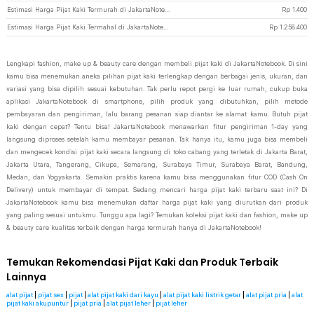
Estimasi Harga Pijat Kaki Termurah di JakartaNotebook
Rp
1.400
Estimasi Harga Pijat Kaki Termahal di JakartaNotebook
Rp
1.258.400
Lengkapi fashion, make up & beauty care dengan membeli pijat kaki di JakartaNotebook. Di sini
kamu bisa menemukan aneka pilihan pijat kaki terlengkap dengan berbagai jenis, ukuran, dan
variasi yang bisa dipilih sesuai kebutuhan. Tak perlu repot pergi ke luar rumah, cukup buka
aplikasi JakartaNotebook di smartphone, pilih produk yang dibutuhkan, pilih metode
pembayaran dan pengiriman, lalu barang pesanan siap diantar ke alamat kamu. Butuh pijat
kaki dengan cepat? Tentu bisa! JakartaNotebook menawarkan fitur pengiriman 1-day yang
langsung diproses setelah kamu membayar pesanan. Tak hanya itu, kamu juga bisa membeli
dan mengecek kondisi pijat kaki secara langsung di toko cabang yang terletak di Jakarta Barat,
Jakarta Utara, Tangerang, Cikupa, Semarang, Surabaya Timur, Surabaya Barat, Bandung,
Medan, dan Yogyakarta. Semakin praktis karena kamu bisa menggunakan fitur COD (Cash On
Delivery) untuk membayar di tempat. Sedang mencari harga pijat kaki terbaru saat ini? Di
JakartaNotebook kamu bisa menemukan daftar harga pijat kaki yang diurutkan dari produk
yang paling sesuai untukmu. Tunggu apa lagi? Temukan koleksi pijat kaki dan fashion, make up
& beauty care kualitas terbaik dengan harga termurah hanya di JakartaNotebook!
Temukan Rekomendasi Pijat Kaki dan Produk Terbaik
Lainnya
alat pijat
|
pijat sex
|
pijat
|
alat pijat kaki dari kayu
|
alat pijat kaki listrik getar
|
alat pijat pria
|
alat
pijat kaki akupuntur
|
pijat pria
|
alat pijat leher
|
pijat leher