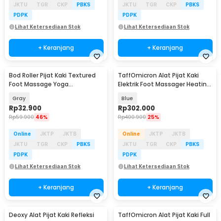
JKTU
TGR
CKP
PBKS
JKTU
TGR
CKP
PBKS
PDPK
PDPK
Lihat Ketersediaan Stok
Lihat Ketersediaan Stok
+ Keranjang
+ Keranjang
Bod Roller Pijat Kaki Textured
TaffOmicron Alat Pijat Kaki
Baru
Foot Massage Yoga
Elektrik Foot Massager Heating
Reflexology 17cm - D340
Calves - LT-28
Gray
Blue
Rp
32.900
Rp
302.000
Rp
59.900
46%
Rp
400.900
25%
Online
JKTP
JKTB
Online
JKTP
JKTB
JKTU
TGR
CKP
PBKS
JKTU
TGR
CKP
PBKS
PDPK
PDPK
Lihat Ketersediaan Stok
Lihat Ketersediaan Stok
+ Keranjang
+ Keranjang
Deoxy Alat Pijat Kaki Refleksi
TaffOmicron Alat Pijat Kaki Full