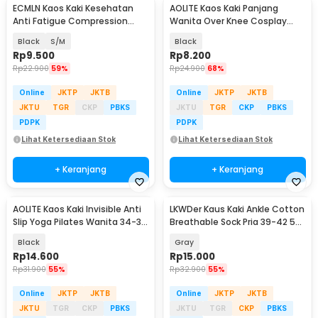
ECMLN Kaos Kaki Kesehatan
AOLITE Kaos Kaki Panjang
Anti Fatigue Compression
Wanita Over Knee Cosplay
Sock Pria - D-A113
Anime All Size - AO0540
Black
S/M
Black
Rp
9.500
Rp
8.200
Rp
22.900
59%
Rp
24.900
68%
Online
JKTP
JKTB
Online
JKTP
JKTB
JKTU
TGR
CKP
PBKS
JKTU
TGR
CKP
PBKS
PDPK
PDPK
Lihat Ketersediaan Stok
Lihat Ketersediaan Stok
+ Keranjang
+ Keranjang
AOLITE Kaos Kaki Invisible Anti
LKWDer Kaus Kaki Ankle Cotton
Slip Yoga Pilates Wanita 34-38
Breathable Sock Pria 39-42 5
- AL-20
Pasang - LK5
Black
Gray
Rp
14.600
Rp
15.000
Rp
31.900
55%
Rp
32.900
55%
Online
JKTP
JKTB
Online
JKTP
JKTB
JKTU
TGR
CKP
PBKS
JKTU
TGR
CKP
PBKS