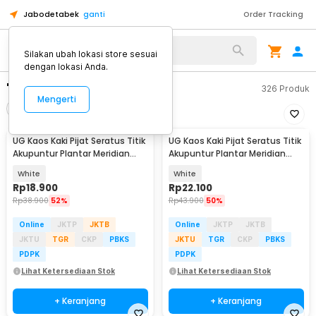
Jabodetabek
ganti
Order Tracking
Silakan ubah lokasi store sesuai
dengan lokasi Anda.
"pijat kaki"
326
Produk
Mengerti
Filter
Urutkan
UG Kaos Kaki Pijat Seratus Titik
UG Kaos Kaki Pijat Seratus Titik
Akupuntur Plantar Meridian
Akupuntur Plantar Meridian
Socks Pria - UKK3
Socks Pria - UKK2
White
White
Rp
18.900
Rp
22.100
Rp
38.900
52%
Rp
43.900
50%
Online
JKTP
JKTB
Online
JKTP
JKTB
JKTU
TGR
CKP
PBKS
JKTU
TGR
CKP
PBKS
PDPK
PDPK
Lihat Ketersediaan Stok
Lihat Ketersediaan Stok
+ Keranjang
+ Keranjang