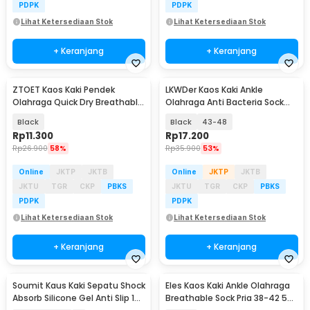
PDPK
PDPK
Lihat Ketersediaan Stok
Lihat Ketersediaan Stok
+ Keranjang
+ Keranjang
ZTOET Kaos Kaki Pendek
LKWDer Kaos Kaki Ankle
Olahraga Quick Dry Breathable
Olahraga Anti Bacteria Sock
Sock Pria 39-45 - WZ173
Pria 5 Pasang - LK4
Black
Black
43-48
Rp
11.300
Rp
17.200
Rp
26.900
58%
Rp
35.900
53%
Online
JKTP
JKTB
Online
JKTP
JKTB
JKTU
TGR
CKP
PBKS
JKTU
TGR
CKP
PBKS
PDPK
PDPK
Lihat Ketersediaan Stok
Lihat Ketersediaan Stok
+ Keranjang
+ Keranjang
Soumit Kaus Kaki Sepatu Shock
Eles Kaos Kaki Ankle Olahraga
Absorb Silicone Gel Anti Slip 1
Breathable Sock Pria 38-42 5