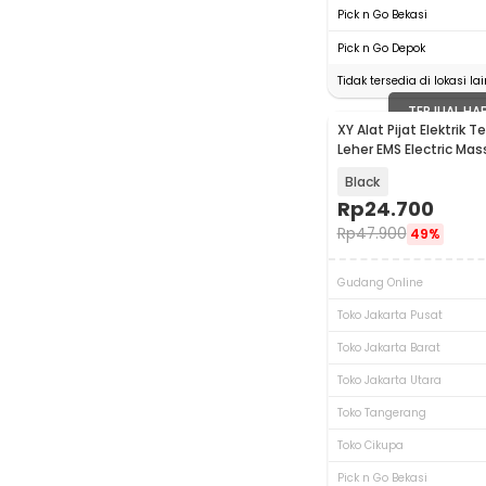
Pick n Go Bekasi
Pick n Go Depok
Tidak tersedia di lokasi lai
TERJUAL HA
XY Alat Pijat Elektrik 
Leher EMS Electric Mas
XY-669
Black
Rp
24.700
Rp
47.900
49%
Gudang Online
Toko Jakarta Pusat
Toko Jakarta Barat
Toko Jakarta Utara
Toko Tangerang
Toko Cikupa
Pick n Go Bekasi