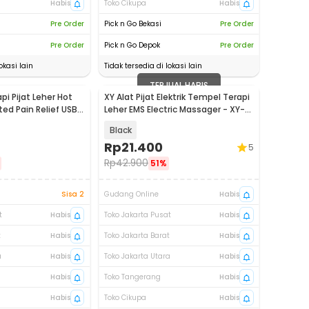
Habis
Toko Cikupa
Habis
Pre Order
Pick n Go Bekasi
Pre Order
Pre Order
Pick n Go Depok
Pre Order
okasi lain
Tidak tersedia di lokasi lain
TERJUAL HABIS
pi Pijat Leher Hot
XY Alat Pijat Elektrik Tempel Terapi
d Pain Relief USB -
Leher EMS Electric Massager - XY-
668
Black
Rp
21.400
5
Rp
42.900
51%
Sisa 2
Gudang Online
Habis
t
Habis
Toko Jakarta Pusat
Habis
t
Habis
Toko Jakarta Barat
Habis
a
Habis
Toko Jakarta Utara
Habis
Habis
Toko Tangerang
Habis
Habis
Toko Cikupa
Habis