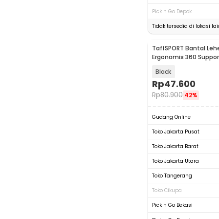
Pick n Go Depok
Tidak tersedia di lokasi lai
TaffSPORT Bantal Lehe
Ergonomis 360 Support
- NF302
Black
Rp
47.600
Rp
80.900
42%
Gudang Online
Toko Jakarta Pusat
Toko Jakarta Barat
Toko Jakarta Utara
Toko Tangerang
Toko Cikupa
Pick n Go Bekasi