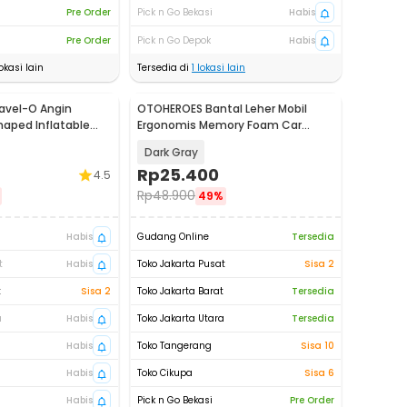
Pre Order
Pick n Go Bekasi
Habis
Pre Order
Pick n Go Depok
Habis
okasi lain
Tersedia di
1
lokasi lain
ravel-O Angin
OTOHEROES Bantal Leher Mobil
aped Inflatable
Ergonomis Memory Foam Car
H40
Headrest Pillow - DK-12
Dark Gray
Rp
25.400
4.5
Rp
48.900
49%
Habis
Gudang Online
Tersedia
t
Habis
Toko Jakarta Pusat
Sisa 2
t
Sisa 2
Toko Jakarta Barat
Tersedia
a
Habis
Toko Jakarta Utara
Tersedia
Habis
Toko Tangerang
Sisa 10
Habis
Toko Cikupa
Sisa 6
Habis
Pick n Go Bekasi
Pre Order