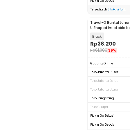
Pick n Go Depok
Tersedia di
3
lokasi lain
Travel-O Bantal Leher
U Shaped Inflatable Ne
RH30
Black
Rp
38.200
Rp
61.900
39%
Gudang Online
Toko Jakarta Pusat
Toko Jakarta Barat
Toko Jakarta Utara
Toko Tangerang
Toko Cikupa
Pick n Go Bekasi
Pick n Go Depok