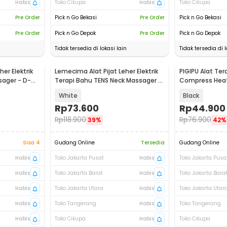
Habis
Toko Cikupa
Habis
Toko Cikupa
Pre Order
Pick n Go Bekasi
Pre Order
Pick n Go Bekasi
Pre Order
Pick n Go Depok
Pre Order
Pick n Go Depok
Tidak tersedia di lokasi lain
Tidak tersedia di l
her Elektrik
Lemecima Alat Pijat Leher Elektrik
PIGIPU Alat Tera
sager - D-
Terapi Bahu TENS Neck Massager -
Compress Heate
JT-808
PG3
White
Black
Rp
73.600
Rp
44.900
Rp
118.900
Rp
76.900
39%
42%
Sisa 4
Gudang Online
Tersedia
Gudang Online
Habis
Toko Jakarta Pusat
Habis
Toko Jakarta Pusa
Habis
Toko Jakarta Barat
Habis
Toko Jakarta Bara
Habis
Toko Jakarta Utara
Habis
Toko Jakarta Utar
Habis
Toko Tangerang
Habis
Toko Tangerang
Habis
Toko Cikupa
Habis
Toko Cikupa