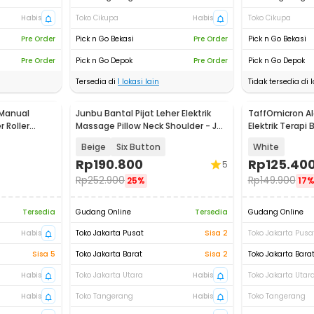
Habis
Toko Cikupa
Habis
Toko Cikupa
Pre Order
Pick n Go Bekasi
Pre Order
Pick n Go Bekasi
Pre Order
Pick n Go Depok
Pre Order
Pick n Go Depok
Tersedia di
1
lokasi lain
Tidak tersedia di l
 Manual
Junbu Bantal Pijat Leher Elektrik
TaffOmicron Ala
 Roller
Massage Pillow Neck Shoulder - JB-
Elektrik Terapi
311
- F6
Beige
Six Button
White
Rp
190.800
Rp
125.40
5
Rp
252.900
Rp
149.900
25%
17
Tersedia
Gudang Online
Tersedia
Gudang Online
Habis
Toko Jakarta Pusat
Sisa 2
Toko Jakarta Pusa
Sisa 5
Toko Jakarta Barat
Sisa 2
Toko Jakarta Bara
Habis
Toko Jakarta Utara
Habis
Toko Jakarta Utar
Habis
Toko Tangerang
Habis
Toko Tangerang