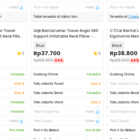
Habis
Pick n Go Depok
Habis
Pick n Go Depok
n
Tidak tersedia di lokasi lain
Tersedia di
3
lokas
r Travel
Urijk Bantal Leher Travel Angin 360
CTCar Bantal L
 Neck Pillow
Support Inflatable Neck Pillow -
Ergonomis Mem
M1345
Headrest Pillo
Blue
Black
Rp
37.700
Rp
38.800
5
5
Rp
66.900
Rp
68.900
44%
44
Tersedia
Gudang Online
Tersedia
Gudang Online
Sisa 4
Toko Jakarta Pusat
Sisa 6
Toko Jakarta Pusa
Sisa 4
Toko Jakarta Barat
Tersedia
Toko Jakarta Bara
Tersedia
Toko Jakarta Utara
Sisa 3
Toko Jakarta Utar
Tersedia
Toko Tangerang
Habis
Toko Tangerang
Habis
Toko Cikupa
Habis
Toko Cikupa
Pre Order
Pick n Go Bekasi
Pre Order
Pick n Go Bekasi