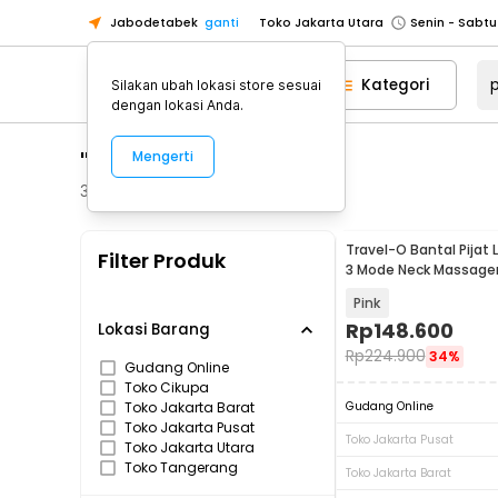
Jabodetabek
ganti
Toko Jakarta Utara
Toko Tangerang
Kategori
Silakan ubah lokasi store sesuai
Toko Cikupa
dengan lokasi Anda.
Pick n Go Jakarta Barat
Senin - J
"pijat leher"
Mengerti
Pick n Go Bekasi
Senin - Jumat (08
Pick n Go Depok
Senin - Jumat (08
321
Produk
Toko Jakarta Pusat
Senin - Sabtu
Travel-O Bantal Pijat L
Filter Produk
Toko Jakarta Barat
Senin - Sabtu
3 Mode Neck Massager 
MP210
Toko Jakarta Utara
Pink
Toko Tangerang
Rp
148.600
Lokasi Barang
Rp
224.900
34%
Toko Cikupa
Gudang Online
Toko Cikupa
Pick n Go Jakarta Barat
Senin - J
Toko Jakarta Barat
Gudang Online
Pick n Go Bekasi
Senin - Jumat (08
Toko Jakarta Pusat
Toko Jakarta Pusat
Toko Jakarta Utara
Pick n Go Depok
Senin - Jumat (08
Toko Tangerang
Toko Jakarta Barat