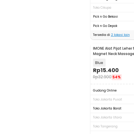
Toko Cikupa
Pick n Go Bekasi
Pick n Go Depok
Tersedia di
2
lokasi lain
IMONE Alat Pijat Leher
Magnet Neck Massager
Handheld - IM6
Blue
Rp
15.400
Rp
32.900
54%
Gudang Online
Toko Jakarta Pusat
Toko Jakarta Barat
Toko Jakarta Utara
Toko Tangerang