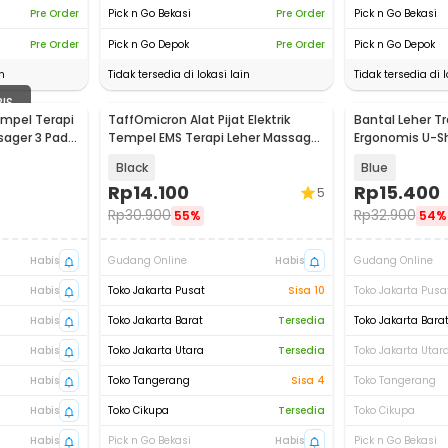
Pre Order
Pick n Go Bekasi
Pre Order
Pick n Go Bekasi
Pre Order
Pick n Go Depok
Pre Order
Pick n Go Depok
n
Tidak tersedia di lokasi lain
Tidak tersedia di l
BIS
Tempel Terapi
TaffOmicron Alat Pijat Elektrik
Bantal Leher T
sager 3 Pad -
Tempel EMS Terapi Leher Massager
Ergonomis U-Sh
- TMS17
Neck Pillow - R
Black
Blue
Rp
14.100
Rp
15.400
5
Rp
30.900
Rp
32.900
55%
54%
Habis
Gudang Online
Habis
Gudang Online
Habis
Toko Jakarta Pusat
Sisa 10
Toko Jakarta Pusa
Habis
Toko Jakarta Barat
Tersedia
Toko Jakarta Bara
Habis
Toko Jakarta Utara
Tersedia
Toko Jakarta Utar
Habis
Toko Tangerang
Sisa 4
Toko Tangerang
Habis
Toko Cikupa
Tersedia
Toko Cikupa
Habis
Pick n Go Bekasi
Habis
Pick n Go Bekasi