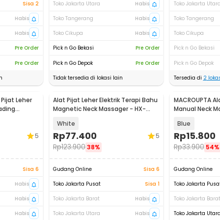
Sisa 2
Toko Jakarta Utara
Habis
Toko Jakarta Utar
Habis
Toko Tangerang
Habis
Toko Tangerang
Habis
Toko Cikupa
Habis
Toko Cikupa
Pre Order
Pick n Go Bekasi
Pre Order
Pick n Go Bekasi
Pre Order
Pick n Go Depok
Pre Order
Pick n Go Depok
n
Tidak tersedia di lokasi lain
Tersedia di
2
lokas
Pijat Leher
Alat Pijat Leher Elektrik Terapi Bahu
MACROUPTA Alat
ading
Magnetic Neck Massager - HX-
Manual Neck Ma
5880
Handheld - MC
White
Blue
Rp
77.400
Rp
15.800
5
5
Rp
123.900
Rp
33.900
38%
54%
Sisa 6
Gudang Online
Sisa 6
Gudang Online
Habis
Toko Jakarta Pusat
Sisa 1
Toko Jakarta Pusa
Habis
Toko Jakarta Barat
Habis
Toko Jakarta Bara
Habis
Toko Jakarta Utara
Habis
Toko Jakarta Utar