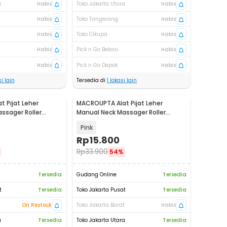
a
Habis
Toko Jakarta Utara
Habis
Habis
Toko Tangerang
Habis
Habis
Toko Cikupa
Habis
Habis
Pick n Go Bekasi
Habis
Habis
Pick n Go Depok
Habis
i lain
Tersedia di
1
lokasi lain
 Pijat Leher
MACROUPTA Alat Pijat Leher
ssager Roller
Manual Neck Massager Roller
R35
Handheld - MCR35
Pink
Rp
15.800
Rp
33.900
54%
Tersedia
Gudang Online
Tersedia
t
Tersedia
Toko Jakarta Pusat
Tersedia
t
On Restock
Toko Jakarta Barat
Habis
a
Tersedia
Toko Jakarta Utara
Tersedia