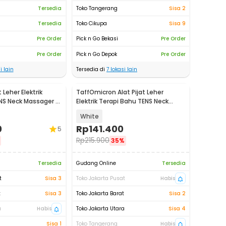
Tersedia
Toko Tangerang
Sisa 2
Tersedia
Toko Cikupa
Sisa 9
Pre Order
Pick n Go Bekasi
Pre Order
Pre Order
Pick n Go Depok
Pre Order
i lain
Tersedia di
7
lokasi lain
t Leher Elektrik
TaffOmicron Alat Pijat Leher
NS Neck Massager -
Elektrik Terapi Bahu TENS Neck
Massager - F6
White
0
Rp
141.400
5
Rp
215.900
35%
Tersedia
Gudang Online
Tersedia
t
Sisa 3
Toko Jakarta Pusat
Habis
t
Sisa 3
Toko Jakarta Barat
Sisa 2
a
Habis
Toko Jakarta Utara
Sisa 4
Sisa 1
Toko Tangerang
Habis