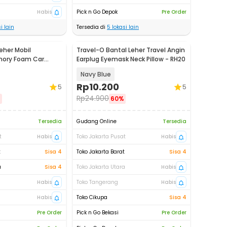
Habis
Pick n Go Depok
Pre Order
i lain
Tersedia di
5
lokasi lain
eher Mobil
Travel-O Bantal Leher Travel Angin
ory Foam Car
Earplug Eyemask Neck Pillow - RH20
w - CT5
Navy Blue
Rp
10.200
5
5
Rp
24.900
%
60%
Tersedia
Gudang Online
Tersedia
t
Habis
Toko Jakarta Pusat
Habis
t
Sisa 4
Toko Jakarta Barat
Sisa 4
a
Sisa 4
Toko Jakarta Utara
Habis
Habis
Toko Tangerang
Habis
Habis
Toko Cikupa
Sisa 4
Pre Order
Pick n Go Bekasi
Pre Order