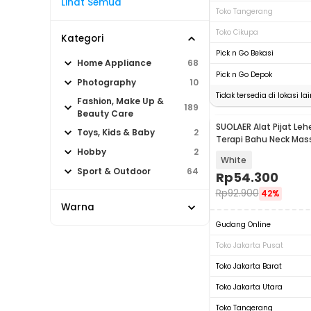
Lihat Semua
Toko Tangerang
Toko Cikupa
Kategori
Pick n Go Bekasi
Home Appliance
68
Pick n Go Depok
Photography
10
Tidak tersedia di lokasi lai
Fashion, Make Up &
189
Beauty Care
SUOLAER Alat Pijat Lehe
Toys, Kids & Baby
2
Terapi Bahu Neck Mas
996-1D
Hobby
2
White
Sport & Outdoor
64
Rp
54.300
Rp
92.900
42%
Warna
Gudang Online
Toko Jakarta Pusat
Toko Jakarta Barat
Toko Jakarta Utara
Toko Tangerang