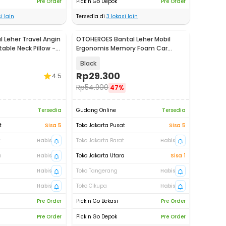
Pre Order
Pick n Go Depok
Pre Order
i lain
Tersedia di
3
lokasi lain
 Leher Travel Angin
OTOHEROES Bantal Leher Mobil
able Neck Pillow -
Ergonomis Memory Foam Car
Headrest Pillow - DK-2
Black
Rp
29.300
4.5
Rp
54.900
47%
Tersedia
Gudang Online
Tersedia
t
Sisa 5
Toko Jakarta Pusat
Sisa 5
t
Habis
Toko Jakarta Barat
Habis
a
Habis
Toko Jakarta Utara
Sisa 1
Habis
Toko Tangerang
Habis
Habis
Toko Cikupa
Habis
Pre Order
Pick n Go Bekasi
Pre Order
Pre Order
Pick n Go Depok
Pre Order