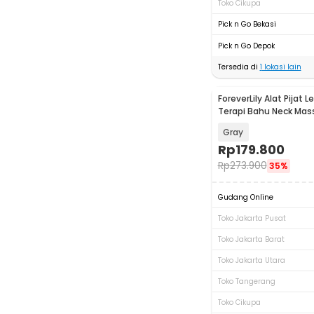
Toko Cikupa
Pick n Go Bekasi
Pick n Go Depok
Tersedia di
1
lokasi lain
ForeverLily Alat Pijat Le
Terapi Bahu Neck Mas
LM2
Gray
Rp
179.800
Rp
273.900
35%
Gudang Online
Toko Jakarta Pusat
Toko Jakarta Barat
Toko Jakarta Utara
Toko Tangerang
Toko Cikupa