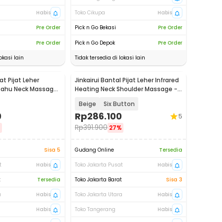
Habis
Toko Cikupa
Habis
Pre Order
Pick n Go Bekasi
Pre Order
Pre Order
Pick n Go Depok
Pre Order
okasi lain
Tidak tersedia di lokasi lain
t Pijat Leher
Jinkairui Bantal Pijat Leher Infrared
 Bahu Neck Massager
Heating Neck Shoulder Massage -
YD-088
Beige
Six Button
0
Rp
286.100
5
Rp
391.900
%
27%
Sisa 5
Gudang Online
Tersedia
t
Habis
Toko Jakarta Pusat
Habis
t
Tersedia
Toko Jakarta Barat
Sisa 3
a
Habis
Toko Jakarta Utara
Habis
Habis
Toko Tangerang
Habis