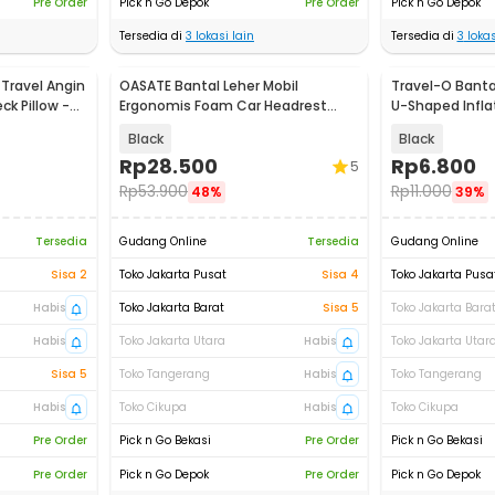
Pre Order
Pick n Go Depok
Pre Order
Pick n Go Depok
Tersedia di
3
lokasi lain
Tersedia di
3
lokas
 Travel Angin
OASATE Bantal Leher Mobil
Travel-O Bantal
ck Pillow -
Ergonomis Foam Car Headrest
U-Shaped Inflat
Pillow - M5
RH20
Black
Black
Rp
28.500
Rp
6.800
5
Rp
53.900
Rp
11.000
48%
39%
Tersedia
Gudang Online
Tersedia
Gudang Online
Sisa 2
Toko Jakarta Pusat
Sisa 4
Toko Jakarta Pusa
Habis
Toko Jakarta Barat
Sisa 5
Toko Jakarta Bara
Habis
Toko Jakarta Utara
Habis
Toko Jakarta Utar
Sisa 5
Toko Tangerang
Habis
Toko Tangerang
Habis
Toko Cikupa
Habis
Toko Cikupa
Pre Order
Pick n Go Bekasi
Pre Order
Pick n Go Bekasi
Pre Order
Pick n Go Depok
Pre Order
Pick n Go Depok