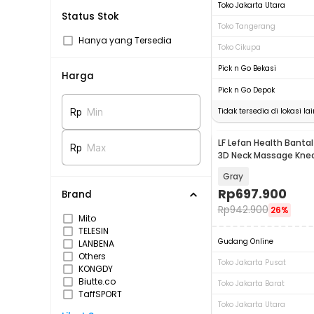
Toko Jakarta Utara
Status Stok
Toko Tangerang
Hanya yang Tersedia
Toko Cikupa
Pick n Go Bekasi
Harga
Pick n Go Depok
Tidak tersedia di lokasi lai
Rp
Min
LF Lefan Health Bantal 
Rp
Max
3D Neck Massage Kne
Heating - LF-YK006
Gray
Rp
697.900
Brand
Rp
942.900
26%
Mito
TELESIN
Gudang Online
LANBENA
Others
Toko Jakarta Pusat
KONGDY
Biutte.co
Toko Jakarta Barat
TaffSPORT
Toko Jakarta Utara