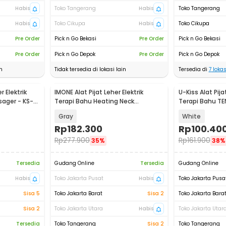
Habis
Toko Tangerang
Habis
Toko Tangerang
Habis
Toko Cikupa
Habis
Toko Cikupa
Pre Order
Pick n Go Bekasi
Pre Order
Pick n Go Bekasi
Pre Order
Pick n Go Depok
Pre Order
Pick n Go Depok
n
Tidak tersedia di lokasi lain
Tersedia di
7
lokas
r Elektrik
IMONE Alat Pijat Leher Elektrik
U-Kiss Alat Pija
sager - KS-
Terapi Bahu Heating Neck
Terapi Bahu TE
Massager - HJ-188
PK-718
Gray
White
Rp
182.300
Rp
100.40
Rp
277.900
Rp
161.900
35%
38%
Tersedia
Gudang Online
Tersedia
Gudang Online
Habis
Toko Jakarta Pusat
Habis
Toko Jakarta Pusa
Sisa 5
Toko Jakarta Barat
Sisa 2
Toko Jakarta Bara
Sisa 2
Toko Jakarta Utara
Habis
Toko Jakarta Utar
Tersedia
Toko Tangerang
Sisa 2
Toko Tangerang