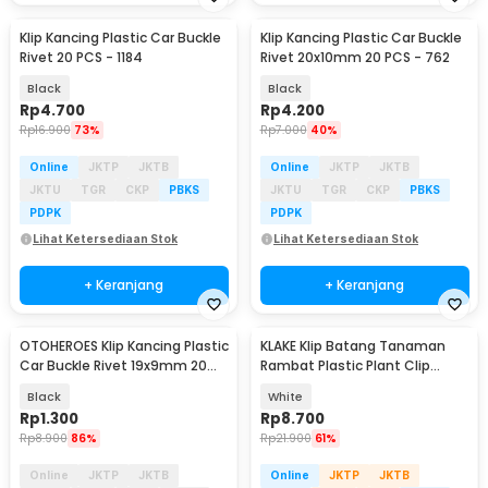
Klip Kancing Plastic Car Buckle
Klip Kancing Plastic Car Buckle
Rivet 20 PCS - 1184
Rivet 20x10mm 20 PCS - 762
Black
Black
Rp
4.700
Rp
4.200
Rp
16.900
73%
Rp
7.000
40%
Online
JKTP
JKTB
Online
JKTP
JKTB
JKTU
TGR
CKP
PBKS
JKTU
TGR
CKP
PBKS
PDPK
PDPK
Lihat Ketersediaan Stok
Lihat Ketersediaan Stok
+ Keranjang
+ Keranjang
OTOHEROES Klip Kancing Plastic
KLAKE Klip Batang Tanaman
Akan Datang
Car Buckle Rivet 19x9mm 20
Rambat Plastic Plant Clip
PCS - 170
Holder 100 PCS - KK-100
Black
White
Rp
1.300
Rp
8.700
Rp
8.900
86%
Rp
21.900
61%
Online
JKTP
JKTB
Online
JKTP
JKTB