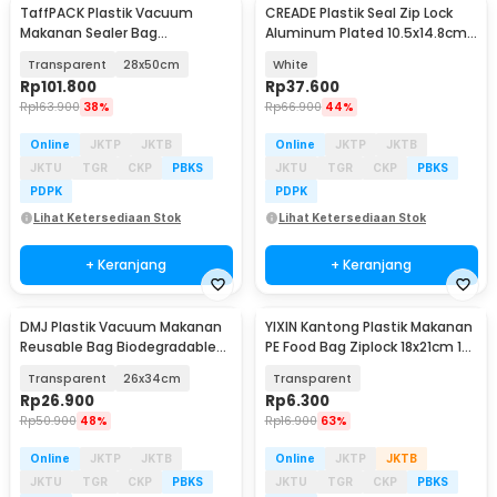
TaffPACK Plastik Vacuum
CREADE Plastik Seal Zip Lock
Makanan Sealer Bag
Aluminum Plated 10.5x14.8cm
Biodegradable 100 PCS - PK-08
100 PCS - CD110
Transparent
28x50cm
White
Rp
101.800
Rp
37.600
Rp
163.900
38%
Rp
66.900
44%
Online
JKTP
JKTB
Online
JKTP
JKTB
JKTU
TGR
CKP
PBKS
JKTU
TGR
CKP
PBKS
PDPK
PDPK
Lihat Ketersediaan Stok
Lihat Ketersediaan Stok
+ Keranjang
+ Keranjang
DMJ Plastik Vacuum Makanan
YIXIN Kantong Plastik Makanan
Reusable Bag Biodegradable
PE Food Bag Ziplock 18x21cm 15
BPA Free 10 PCS - PK-10
PCS - PK-20
Transparent
26x34cm
Transparent
Rp
26.900
Rp
6.300
Rp
50.900
48%
Rp
16.900
63%
Online
JKTP
JKTB
Online
JKTP
JKTB
JKTU
TGR
CKP
PBKS
JKTU
TGR
CKP
PBKS