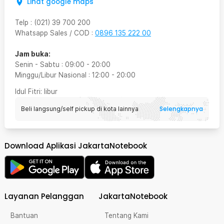
Lihat google maps
Telp
:
(021) 39 700 200
Whatsapp Sales / COD
:
0896 135 222 00
Jam buka:
Senin - Sabtu
:
09:00
-
20:00
Minggu/Libur Nasional
:
12:00
-
20:00
Idul Fitri
: libur
Selengkapnya
Beli langsung/self pickup di kota lainnya
Download Aplikasi JakartaNotebook
Layanan Pelanggan
JakartaNotebook
Bantuan
Tentang Kami