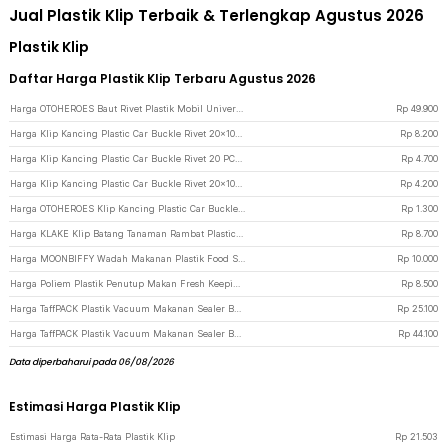
Jual Plastik Klip Terbaik & Terlengkap Agustus 2026
Plastik Klip
Daftar Harga Plastik Klip Terbaru Agustus 2026
Harga OTOHEROES Baut Rivet Plastik Mobil Universal Klip Pengencang 800 PCS - HE197 - Black
Rp
49.900
Harga Klip Kancing Plastic Car Buckle Rivet 20x10mm 50 PCS - 1113 - Black
Rp
8.200
Harga Klip Kancing Plastic Car Buckle Rivet 20 PCS - 1184 - Black
Rp
4.700
Harga Klip Kancing Plastic Car Buckle Rivet 20x10mm 20 PCS - 762 - Black
Rp
4.200
Harga OTOHEROES Klip Kancing Plastic Car Buckle Rivet 19x9mm 20 PCS - 170 - Black
Rp
1.300
Harga KLAKE Klip Batang Tanaman Rambat Plastic Plant Clip Holder 100 PCS - KK-100 - White
Rp
8.700
Harga MOONBIFFY Wadah Makanan Plastik Food Storage Container Flip Top Lid - MO-17CM - Gray
Rp
10.000
Harga Poliem Plastik Penutup Makan Fresh Keeping Bags Disposable 22cm 100PCS - INU82 - White
Rp
8.500
Harga TaffPACK Plastik Vacuum Makanan Sealer Bag Biodegradable 100 PCS 15x20cm - PK-08 - Transparent
Rp
25.100
Harga TaffPACK Plastik Vacuum Makanan Sealer Bag Biodegradable 100 PCS 20x30cm - PK-08 - Transparent
Rp
44.100
Data diperbaharui pada 06/08/2026
Estimasi Harga Plastik Klip
Estimasi Harga Rata-Rata Plastik Klip
Rp
21.503