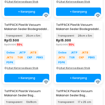
Lihat Ketersediaan Stok
Lihat Ketersediaan Stok
+ Keranjang
+ Keranjang
TaffPACK Plastik Vacuum
TaffPACK Plastik Vacuum
Makanan Sealer Biodegradable
Makanan Sealer Biodegradable
BPA Free 1 Roll - HK-07
BPA Free 1 Roll - HK-07
Transparent
25cm x 5m
Transparent
28cm x 5m
Rp
13.500
Rp
15.000
Rp
29.900
55%
Rp
32.900
55%
Online
JKTP
JKTB
Online
JKTP
JKTB
JKTU
TGR
CKP
PBKS
JKTU
TGR
CKP
PBKS
PDPK
PDPK
Lihat Ketersediaan Stok
Lihat Ketersediaan Stok
+ Keranjang
+ Keranjang
TaffPACK Plastik Vacuum
TaffPACK Plastik Vacuum
Makanan Sealer Bag
Makanan Sealer Bag
Biodegradable 100 PCS - PK-08
Biodegradable 100 PCS - PK-08
Transparent
13x18cm
Transparent
17 x 25 cm