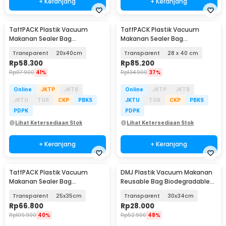
+ Keranjang
+ Keranjang
TaffPACK Plastik Vacuum
TaffPACK Plastik Vacuum
Makanan Sealer Bag
Makanan Sealer Bag
Biodegradable 100 PCS - PK-08
Biodegradable 100 PCS - PK-08
Transparent
20x40cm
Transparent
28 x 40 cm
Rp
58.300
Rp
85.200
Rp
97.900
41%
Rp
134.900
37%
Online
JKTP
JKTB
Online
JKTP
JKTB
JKTU
TGR
CKP
PBKS
JKTU
TGR
CKP
PBKS
PDPK
PDPK
Lihat Ketersediaan Stok
Lihat Ketersediaan Stok
+ Keranjang
+ Keranjang
TaffPACK Plastik Vacuum
DMJ Plastik Vacuum Makanan
Makanan Sealer Bag
Reusable Bag Biodegradable
Biodegradable 100 PCS - PK-08
BPA Free 10 PCS - PK-10
Transparent
25x35cm
Transparent
30x34cm
Rp
66.800
Rp
28.000
Rp
109.900
40%
Rp
52.900
48%