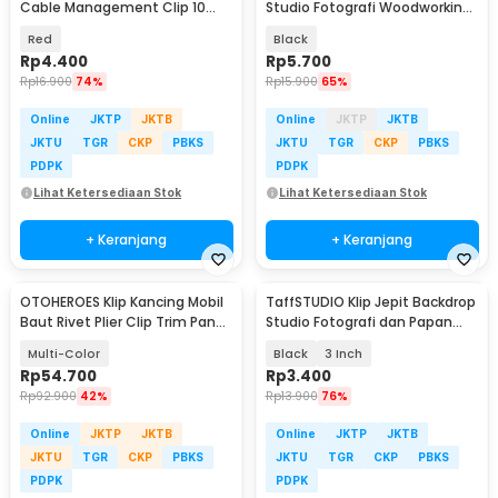
Cable Management Clip 10
Studio Fotografi Woodworking
PCS - XK001
6 Inch - PB-A06
Red
Black
Rp
4.400
Rp
5.700
Rp
16.900
74%
Rp
15.900
65%
Online
JKTP
JKTB
Online
JKTP
JKTB
JKTU
TGR
CKP
PBKS
JKTU
TGR
CKP
PBKS
PDPK
PDPK
Lihat Ketersediaan Stok
Lihat Ketersediaan Stok
+ Keranjang
+ Keranjang
OTOHEROES Klip Kancing Mobil
TaffSTUDIO Klip Jepit Backdrop
Baut Rivet Plier Clip Trim Panel
Studio Fotografi dan Papan
680 PCS - RS-68
Woodworking
Multi-Color
Black
3 Inch
Rp
54.700
Rp
3.400
Rp
92.900
42%
Rp
13.900
76%
Online
JKTP
JKTB
Online
JKTP
JKTB
JKTU
TGR
CKP
PBKS
JKTU
TGR
CKP
PBKS
PDPK
PDPK