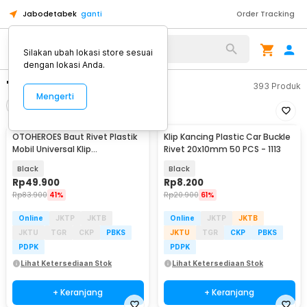
Jabodetabek
ganti
Order Tracking
Silakan ubah lokasi store sesuai
dengan lokasi Anda.
"plastik klip"
393
Produk
Mengerti
Filter
Urutkan
OTOHEROES Baut Rivet Plastik
Klip Kancing Plastic Car Buckle
Mobil Universal Klip
Rivet 20x10mm 50 PCS - 1113
Pengencang 800 PCS - HE197
Black
Black
Rp
49.900
Rp
8.200
Rp
83.900
41%
Rp
20.900
61%
Online
JKTP
JKTB
Online
JKTP
JKTB
JKTU
TGR
CKP
PBKS
JKTU
TGR
CKP
PBKS
PDPK
PDPK
Lihat Ketersediaan Stok
Lihat Ketersediaan Stok
+ Keranjang
+ Keranjang