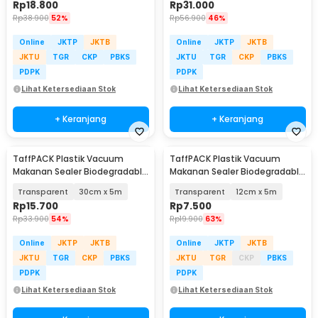
Rp
18.800
Rp
31.000
Rp
38.900
52%
Rp
56.900
46%
Online
JKTP
JKTB
Online
JKTP
JKTB
JKTU
TGR
CKP
PBKS
JKTU
TGR
CKP
PBKS
PDPK
PDPK
Lihat Ketersediaan Stok
Lihat Ketersediaan Stok
+ Keranjang
+ Keranjang
TaffPACK Plastik Vacuum
TaffPACK Plastik Vacuum
Makanan Sealer Biodegradable
Makanan Sealer Biodegradable
BPA Free 1 Roll - HK-07
BPA Free 1 Roll - HK-07
Transparent
30cm x 5m
Transparent
12cm x 5m
Rp
15.700
Rp
7.500
Rp
33.900
54%
Rp
19.900
63%
Online
JKTP
JKTB
Online
JKTP
JKTB
JKTU
TGR
CKP
PBKS
JKTU
TGR
CKP
PBKS
PDPK
PDPK
Lihat Ketersediaan Stok
Lihat Ketersediaan Stok