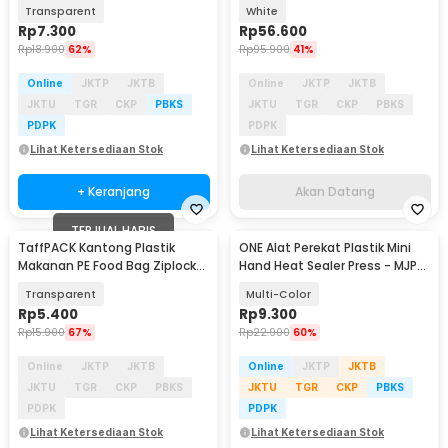
26x28cm 10 PCS - PK-20
60 kPa 800 mAh - HK-K06
Transparent
White
Rp
7.300
Rp
56.600
Rp
18.900
62%
Rp
95.900
41%
Online
JKTP
JKTB
Online
JKTP
JKTB
JKTU
TGR
CKP
PBKS
JKTU
TGR
CKP
PBKS
PDPK
PDPK
Lihat Ketersediaan Stok
Lihat Ketersediaan Stok
+ Keranjang
Akan Datang
TERJUAL HABIS
TaffPACK Kantong Plastik
ONE Alat Perekat Plastik Mini
Makanan PE Food Bag Ziplock
Hand Heat Sealer Press - MJP-
14x15.5cm 20 PCS - PK-20
288
Transparent
Multi-Color
Rp
5.400
Rp
9.300
Rp
15.900
67%
Rp
22.900
60%
Online
JKTP
JKTB
Online
JKTP
JKTB
JKTU
TGR
CKP
PBKS
JKTU
TGR
CKP
PBKS
PDPK
PDPK
Lihat Ketersediaan Stok
Lihat Ketersediaan Stok