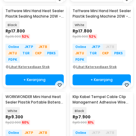
Taffware Mini Hand Heat Sealer
Taffware Mini Hand Heat Sealer
Plastik Sealing Machine 20W -
Plastik Sealing Machine 20W -
GLS-002
GLS-002
Black
White
Rp
17.800
Rp
17.800
Rp
36.900
52%
Rp
36.900
52%
Online
JKTP
JKTB
Online
JKTP
JKTB
JKTU
TGR
CKP
PBKS
JKTU
TGR
CKP
PBKS
PDPK
PDPK
Lihat Ketersediaan Stok
Lihat Ketersediaan Stok
+ Keranjang
+ Keranjang
WORKWONDER Mini Hand Heat
Klip Kabel Tempel Cable Clip
Sealer Plastik Portable Baterai
Management Adhesive Wire
AA - LX2000A
Organizer 30 PCS - LP124
White
Black
Rp
9.300
Rp
7.900
Rp
22.900
60%
Rp
19.900
61%
Online
JKTP
JKTB
Online
JKTP
JKTB