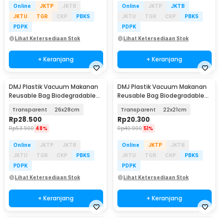
Online
JKTP
JKTB
Online
JKTP
JKTB
JKTU
TGR
CKP
PBKS
JKTU
TGR
CKP
PBKS
PDPK
PDPK
Lihat Ketersediaan Stok
Lihat Ketersediaan Stok
+ Keranjang
+ Keranjang
DMJ Plastik Vacuum Makanan
DMJ Plastik Vacuum Makanan
Reusable Bag Biodegradable
Reusable Bag Biodegradable
BPA Free 10 PCS - PK-10
BPA Free 10 PCS - PK-10
Transparent
26x28cm
Transparent
22x21cm
Rp
28.500
Rp
20.300
Rp
53.900
48%
Rp
40.900
51%
Online
JKTP
JKTB
Online
JKTP
JKTB
JKTU
TGR
CKP
PBKS
JKTU
TGR
CKP
PBKS
PDPK
PDPK
Lihat Ketersediaan Stok
Lihat Ketersediaan Stok
+ Keranjang
+ Keranjang