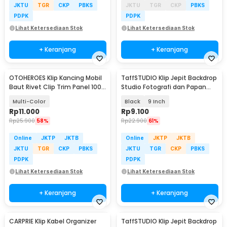
JKTU
TGR
CKP
PBKS
JKTU
TGR
CKP
PBKS
PDPK
PDPK
Lihat Ketersediaan Stok
Lihat Ketersediaan Stok
+ Keranjang
+ Keranjang
OTOHEROES Klip Kancing Mobil
TaffSTUDIO Klip Jepit Backdrop
Baut Rivet Clip Trim Panel 100
Studio Fotografi dan Papan
PCS - HE26
Woodworking
Multi-Color
Black
9 Inch
Rp
11.000
Rp
9.100
Rp
25.900
58%
Rp
22.900
61%
Online
JKTP
JKTB
Online
JKTP
JKTB
JKTU
TGR
CKP
PBKS
JKTU
TGR
CKP
PBKS
PDPK
PDPK
Lihat Ketersediaan Stok
Lihat Ketersediaan Stok
+ Keranjang
+ Keranjang
CARPRIE Klip Kabel Organizer
TaffSTUDIO Klip Jepit Backdrop