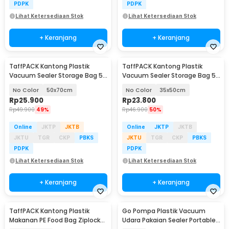
PDPK
PDPK
Lihat Ketersediaan Stok
Lihat Ketersediaan Stok
+ Keranjang
+ Keranjang
TaffPACK Kantong Plastik
TaffPACK Kantong Plastik
Vacuum Sealer Storage Bag 5
Vacuum Sealer Storage Bag 5
PCS - ZKD002
PCS - ZKD002
No Color
50x70cm
No Color
35x50cm
Rp
25.900
Rp
23.800
Rp
49.900
49%
Rp
46.900
50%
Online
JKTP
JKTB
Online
JKTP
JKTB
JKTU
TGR
CKP
PBKS
JKTU
TGR
CKP
PBKS
PDPK
PDPK
Lihat Ketersediaan Stok
Lihat Ketersediaan Stok
+ Keranjang
+ Keranjang
TaffPACK Kantong Plastik
Go Pompa Plastik Vacuum
Akan Datang
Makanan PE Food Bag Ziplock
Udara Pakaian Sealer Portable