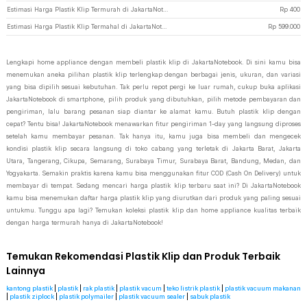
Estimasi Harga Plastik Klip Termurah di JakartaNotebook
Rp
400
Estimasi Harga Plastik Klip Termahal di JakartaNotebook
Rp
599.000
Lengkapi home appliance dengan membeli plastik klip di JakartaNotebook. Di sini kamu bisa
menemukan aneka pilihan plastik klip terlengkap dengan berbagai jenis, ukuran, dan variasi
yang bisa dipilih sesuai kebutuhan. Tak perlu repot pergi ke luar rumah, cukup buka aplikasi
JakartaNotebook di smartphone, pilih produk yang dibutuhkan, pilih metode pembayaran dan
pengiriman, lalu barang pesanan siap diantar ke alamat kamu. Butuh plastik klip dengan
cepat? Tentu bisa! JakartaNotebook menawarkan fitur pengiriman 1-day yang langsung diproses
setelah kamu membayar pesanan. Tak hanya itu, kamu juga bisa membeli dan mengecek
kondisi plastik klip secara langsung di toko cabang yang terletak di Jakarta Barat, Jakarta
Utara, Tangerang, Cikupa, Semarang, Surabaya Timur, Surabaya Barat, Bandung, Medan, dan
Yogyakarta. Semakin praktis karena kamu bisa menggunakan fitur COD (Cash On Delivery) untuk
membayar di tempat. Sedang mencari harga plastik klip terbaru saat ini? Di JakartaNotebook
kamu bisa menemukan daftar harga plastik klip yang diurutkan dari produk yang paling sesuai
untukmu. Tunggu apa lagi? Temukan koleksi plastik klip dan home appliance kualitas terbaik
dengan harga termurah hanya di JakartaNotebook!
Temukan Rekomendasi Plastik Klip dan Produk Terbaik
Lainnya
kantong plastik
|
plastik
|
rak plastik
|
plastik vacum
|
teko listrik plastik
|
plastik vacuum makanan
|
plastik ziplock
|
plastik polymailer
|
plastik vacuum sealer
|
sabuk plastik