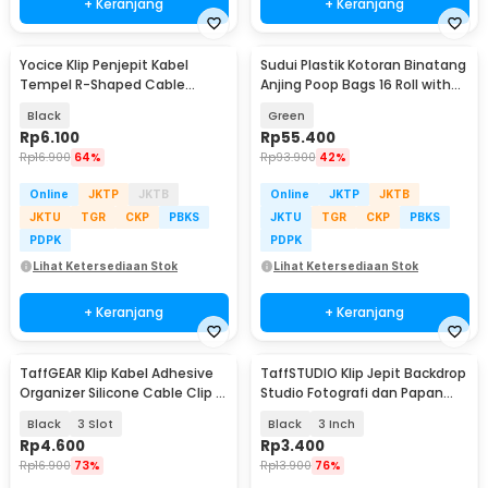
+ Keranjang
+ Keranjang
Yocice Klip Penjepit Kabel
Sudui Plastik Kotoran Binatang
Tempel R-Shaped Cable
Anjing Poop Bags 16 Roll with
Organizer 20 PCS - CC05
Dispenser - SU115
Black
Green
Rp
6.100
Rp
55.400
Rp
16.900
64%
Rp
93.900
42%
Online
JKTP
JKTB
Online
JKTP
JKTB
JKTU
TGR
CKP
PBKS
JKTU
TGR
CKP
PBKS
PDPK
PDPK
Lihat Ketersediaan Stok
Lihat Ketersediaan Stok
+ Keranjang
+ Keranjang
TaffGEAR Klip Kabel Adhesive
TaffSTUDIO Klip Jepit Backdrop
Organizer Silicone Cable Clip -
Studio Fotografi dan Papan
KR-8006
Woodworking - PJ-11-6
Black
3 Slot
Black
3 Inch
Rp
4.600
Rp
3.400
Rp
16.900
73%
Rp
13.900
76%