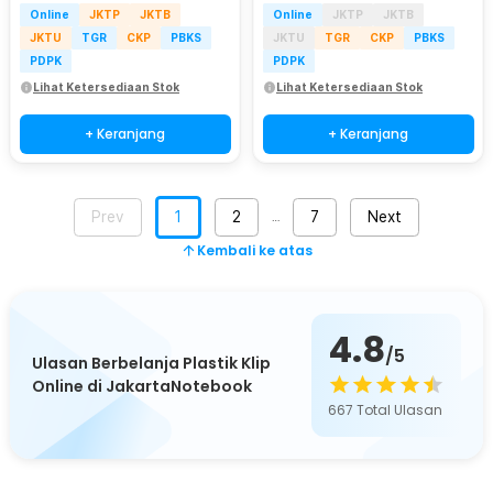
Online
JKTP
JKTB
Online
JKTP
JKTB
JKTU
TGR
CKP
PBKS
JKTU
TGR
CKP
PBKS
PDPK
PDPK
Lihat Ketersediaan Stok
Lihat Ketersediaan Stok
+ Keranjang
+ Keranjang
Prev
1
2
7
Next
…
Kembali ke atas
4.8
/5
Ulasan Berbelanja Plastik Klip
Online di JakartaNotebook
667
Total Ulasan