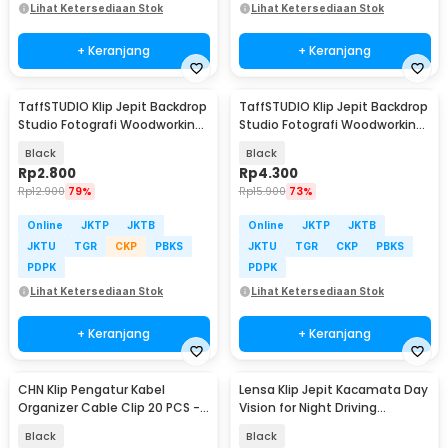
Lihat Ketersediaan Stok
Lihat Ketersediaan Stok
+ Keranjang
+ Keranjang
TaffSTUDIO Klip Jepit Backdrop
TaffSTUDIO Klip Jepit Backdrop
Studio Fotografi Woodworking
Studio Fotografi Woodworking
2 Inch - PB-A06
4 Inch - PB-A06
Black
Black
Rp
2.800
Rp
4.300
Rp
12.900
79%
Rp
15.900
73%
Online
JKTP
JKTB
Online
JKTP
JKTB
JKTU
TGR
CKP
PBKS
JKTU
TGR
CKP
PBKS
PDPK
PDPK
Lihat Ketersediaan Stok
Lihat Ketersediaan Stok
+ Keranjang
+ Keranjang
CHN Klip Pengatur Kabel
Lensa Klip Jepit Kacamata Day
Organizer Cable Clip 20 PCS -
Vision for Night Driving
FT8018-3
Polarized
Black
Black