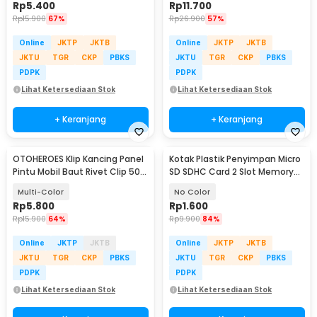
Rp
5.400
Rp
11.700
Rp
15.900
67%
Rp
26.900
57%
Online
JKTP
JKTB
Online
JKTP
JKTB
JKTU
TGR
CKP
PBKS
JKTU
TGR
CKP
PBKS
PDPK
PDPK
Lihat Ketersediaan Stok
Lihat Ketersediaan Stok
+ Keranjang
+ Keranjang
OTOHEROES Klip Kancing Panel
Kotak Plastik Penyimpan Micro
Pintu Mobil Baut Rivet Clip 50
SD SDHC Card 2 Slot Memory
PCS - A0
Card Storage - SD10
Multi-Color
No Color
Rp
5.800
Rp
1.600
Rp
15.900
64%
Rp
9.900
84%
Online
JKTP
JKTB
Online
JKTP
JKTB
JKTU
TGR
CKP
PBKS
JKTU
TGR
CKP
PBKS
PDPK
PDPK
Lihat Ketersediaan Stok
Lihat Ketersediaan Stok