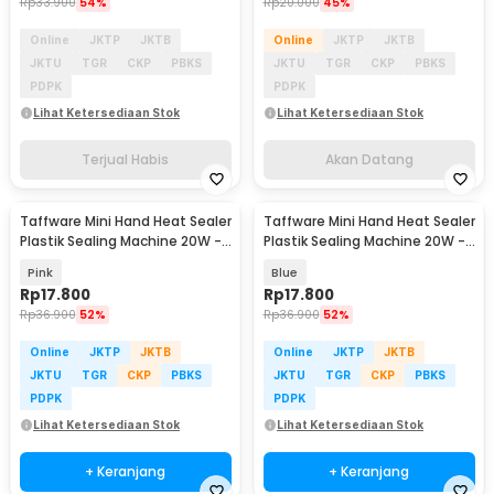
Rp
33.900
54%
Rp
20.000
45%
Online
JKTP
JKTB
Online
JKTP
JKTB
JKTU
TGR
CKP
PBKS
JKTU
TGR
CKP
PBKS
PDPK
PDPK
Lihat Ketersediaan Stok
Lihat Ketersediaan Stok
Terjual Habis
Akan Datang
Taffware Mini Hand Heat Sealer
Taffware Mini Hand Heat Sealer
Plastik Sealing Machine 20W -
Plastik Sealing Machine 20W -
GLS-002
GLS-002
Pink
Blue
Rp
17.800
Rp
17.800
Rp
36.900
52%
Rp
36.900
52%
Online
JKTP
JKTB
Online
JKTP
JKTB
JKTU
TGR
CKP
PBKS
JKTU
TGR
CKP
PBKS
PDPK
PDPK
Lihat Ketersediaan Stok
Lihat Ketersediaan Stok
+ Keranjang
+ Keranjang