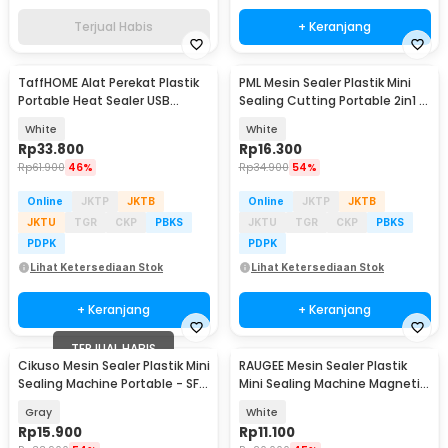
Terjual Habis
+ Keranjang
TaffHOME Alat Perekat Plastik
PML Mesin Sealer Plastik Mini
Portable Heat Sealer USB
Sealing Cutting Portable 2in1 -
Rechargeable - LK-702
HY-666
White
White
Rp
33.800
Rp
16.300
Rp
61.900
46%
Rp
34.900
54%
Online
JKTP
JKTB
Online
JKTP
JKTB
JKTU
TGR
CKP
PBKS
JKTU
TGR
CKP
PBKS
PDPK
PDPK
Lihat Ketersediaan Stok
Lihat Ketersediaan Stok
+ Keranjang
+ Keranjang
TERJUAL HABIS
Cikuso Mesin Sealer Plastik Mini
RAUGEE Mesin Sealer Plastik
Akan Datang
Sealing Machine Portable - SF-
Mini Sealing Machine Magnetic
301
Portable - SF-310
Gray
White
Rp
15.900
Rp
11.100