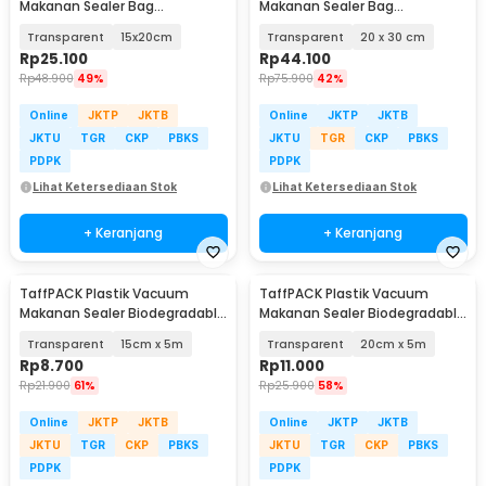
Makanan Sealer Bag
Makanan Sealer Bag
Biodegradable 100 PCS - PK-08
Biodegradable 100 PCS - PK-08
Transparent
15x20cm
Transparent
20 x 30 cm
Rp
25.100
Rp
44.100
Rp
48.900
49%
Rp
75.900
42%
Online
JKTP
JKTB
Online
JKTP
JKTB
JKTU
TGR
CKP
PBKS
JKTU
TGR
CKP
PBKS
PDPK
PDPK
Lihat Ketersediaan Stok
Lihat Ketersediaan Stok
+ Keranjang
+ Keranjang
TaffPACK Plastik Vacuum
TaffPACK Plastik Vacuum
Makanan Sealer Biodegradable
Makanan Sealer Biodegradable
BPA Free 1 Roll - HK-07
BPA Free 1 Roll - HK-07
Transparent
15cm x 5m
Transparent
20cm x 5m
Rp
8.700
Rp
11.000
Rp
21.900
61%
Rp
25.900
58%
Online
JKTP
JKTB
Online
JKTP
JKTB
JKTU
TGR
CKP
PBKS
JKTU
TGR
CKP
PBKS
PDPK
PDPK