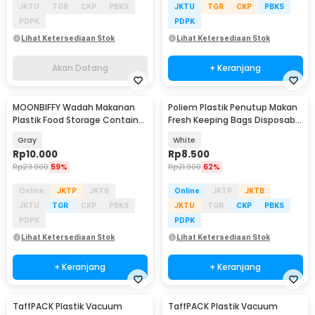
JKTU
TGR
CKP
PBKS
JKTU
TGR
CKP
PBKS
PDPK
PDPK
Lihat Ketersediaan Stok
Lihat Ketersediaan Stok
Akan Datang
+ Keranjang
MOONBIFFY Wadah Makanan
Poliem Plastik Penutup Makan
Plastik Food Storage Container
Fresh Keeping Bags Disposable
Flip Top Lid - MO-17CM
22cm 100PCS - INU82
Gray
White
Rp
10.000
Rp
8.500
Rp
23.900
59%
Rp
21.900
62%
Online
JKTP
JKTB
Online
JKTP
JKTB
JKTU
TGR
CKP
PBKS
JKTU
TGR
CKP
PBKS
PDPK
PDPK
Lihat Ketersediaan Stok
Lihat Ketersediaan Stok
+ Keranjang
+ Keranjang
TaffPACK Plastik Vacuum
TaffPACK Plastik Vacuum