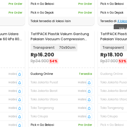
Pre Order
Pick n Go Bekasi
Pre Order
Pick n Go Bekasi
Pre Order
Pick n Go Depok
Pre Order
Pick n Go Depok
Tidak tersedia di lokasi lain
Tersedia di
4
lokas
TERJ
cuum Udara
TaffPACK Plastik Vakum Gantung
TaffPACK Plas
le 60 kPa 800
Pakaian Vacuum Compression
Pakaian Vacu
Bag 1 PCS - MBF70
Bag 1 PCS - MB
Transparent
70x90cm
Transparent
Rp
16.200
Rp
18.100
Rp
34.900
Rp
37.900
54%
53%
Habis
Gudang Online
Tersedia
Gudang Online
Habis
Toko Jakarta Pusat
Habis
Toko Jakarta Pusa
Habis
Toko Jakarta Barat
Habis
Toko Jakarta Bara
Habis
Toko Jakarta Utara
Habis
Toko Jakarta Utar
Habis
Toko Tangerang
Habis
Toko Tangerang
Habis
Toko Cikupa
Habis
Toko Cikupa
Habis
Pick n Go Bekasi
Pre Order
Pick n Go Bekasi