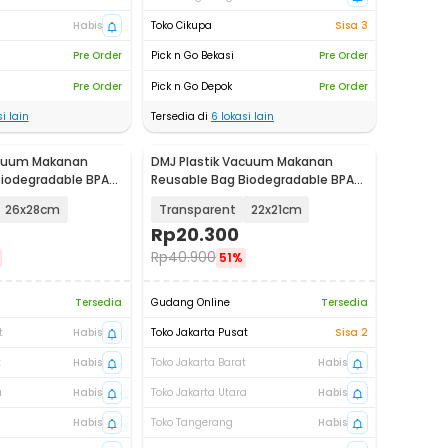
Habis
Toko Cikupa
Sisa 3
Pre Order
Pick n Go Bekasi
Pre Order
Pre Order
Pick n Go Depok
Pre Order
i lain
Tersedia di
6
lokasi lain
acuum Makanan
DMJ Plastik Vacuum Makanan
Biodegradable BPA
Reusable Bag Biodegradable BPA
K-10
Free 10 PCS - PK-10
26x28cm
Transparent
22x21cm
Rp
20.300
Rp
40.900
51%
Tersedia
Gudang Online
Tersedia
t
Habis
Toko Jakarta Pusat
Sisa 2
t
Habis
Toko Jakarta Barat
Habis
a
Habis
Toko Jakarta Utara
Habis
Habis
Toko Tangerang
Habis