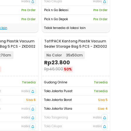
Habis
Toko Cikupa
Habis
Pre Order
Pick n Go Bekasi
Pre Order
Pre Order
Pick n Go Depok
Pre Order
 lain
Tidak tersedia di lokasi lain
ong Plastik Vacuum
TaffPACK Kantong Plastik Vacuum
 Bag 5 PCS - ZKD002
Sealer Storage Bag 5 PCS - ZKD002
x70cm
No Color
35x50cm
Rp
23.800
Rp
46.900
%
50%
Tersedia
Gudang Online
Tersedia
t
Habis
Toko Jakarta Pusat
Tersedia
t
Sisa 6
Toko Jakarta Barat
Sisa 5
a
Habis
Toko Jakarta Utara
Sisa 4
Habis
Toko Tangerang
Habis
Habis
Toko Cikupa
Habis