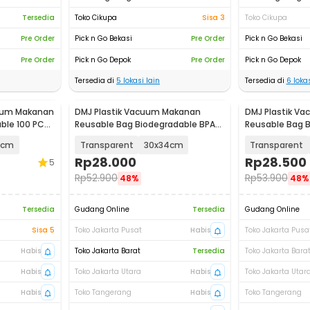
Tersedia
Toko Cikupa
Sisa 3
Toko Cikupa
Pre Order
Pick n Go Bekasi
Pre Order
Pick n Go Bekasi
Pre Order
Pick n Go Depok
Pre Order
Pick n Go Depok
Tersedia di
5
lokasi lain
Tersedia di
6
lokas
cuum Makanan
DMJ Plastik Vacuum Makanan
DMJ Plastik V
ble 100 PCS
Reusable Bag Biodegradable BPA
Reusable Bag 
Free 10 PCS - PK-10
Free 10 PCS - P
0cm
Transparent
30x34cm
Transparent
Rp
28.000
Rp
28.500
5
Rp
52.900
Rp
53.900
48%
48%
Tersedia
Gudang Online
Tersedia
Gudang Online
Sisa 5
Toko Jakarta Pusat
Habis
Toko Jakarta Pusa
Habis
Toko Jakarta Barat
Tersedia
Toko Jakarta Bara
Habis
Toko Jakarta Utara
Habis
Toko Jakarta Utar
Habis
Toko Tangerang
Habis
Toko Tangerang