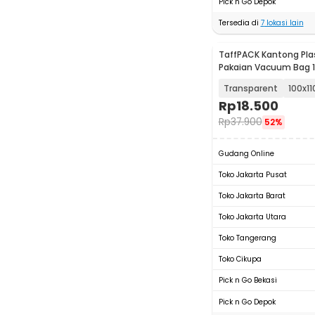
Pick n Go Depok
Tersedia di
7
lokasi lain
TaffPACK Kantong Pla
Pakaian Vacuum Bag 1 
Transparent
100x1
Rp
18.500
Rp
37.900
52%
Gudang Online
Toko Jakarta Pusat
Toko Jakarta Barat
Toko Jakarta Utara
Toko Tangerang
Toko Cikupa
Pick n Go Bekasi
Pick n Go Depok