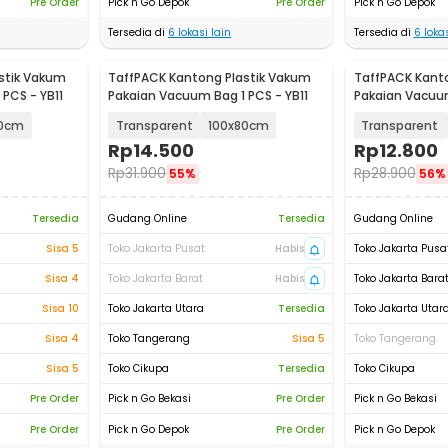
Pre Order
Pick n Go Depok
Pre Order
Pick n Go Depok
Tersedia di
6
lokasi lain
Tersedia di
6
lokas
stik Vakum
TaffPACK Kantong Plastik Vakum
TaffPACK Kant
PCS - YB11
Pakaian Vacuum Bag 1 PCS - YB11
Pakaian Vacu
Bag 1 PCS - YK
10cm
Transparent
100x80cm
Transparent
Rp
14.500
Rp
12.800
Rp
31.900
Rp
28.900
55%
56%
Tersedia
Gudang Online
Tersedia
Gudang Online
Sisa 5
Toko Jakarta Pusat
Habis
Toko Jakarta Pusa
Sisa 4
Toko Jakarta Barat
Habis
Toko Jakarta Bara
Sisa 10
Toko Jakarta Utara
Tersedia
Toko Jakarta Utar
Sisa 4
Toko Tangerang
Sisa 5
Toko Tangerang
Sisa 5
Toko Cikupa
Tersedia
Toko Cikupa
Pre Order
Pick n Go Bekasi
Pre Order
Pick n Go Bekasi
Pre Order
Pick n Go Depok
Pre Order
Pick n Go Depok