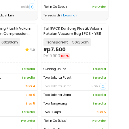
Habis
Pick n Go Depok
Pre Order
okasi lain
Tersedia di
7
lokasi lain
ong Plastik Vakum
TaffPACK Kantong Plastik Vakum
um Compression
Pakaian Vacuum Bag 1 PCS - YB11
-1000
60x80cm
Transparent
50x35cm
Rp
7.500
4.5
Rp
19.900
63%
Tersedia
Gudang Online
Tersedia
t
Tersedia
Toko Jakarta Pusat
Tersedia
t
Sisa 4
Toko Jakarta Barat
Habis
a
Sisa 6
Toko Jakarta Utara
Tersedia
Sisa 5
Toko Tangerang
Tersedia
Tersedia
Toko Cikupa
Sisa 5
Pre Order
Pick n Go Bekasi
Pre Order