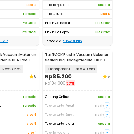
Sisa 4
Toko Tangerang
Tersedia
Tersedia
Toko Cikupa
Sisa 5
Pre Order
Pick n Go Bekasi
Pre Order
Pre Order
Pick n Go Depok
Pre Order
i lain
Tersedia di
5
lokasi lain
tik Vacuum Makanan
TaffPACK Plastik Vacuum Makanan
dable BPA Free 1
Sealer Bag Biodegradable 100 PCS
- PK-08
12cm x 5m
Transparent
28 x 40 cm
Rp
85.200
5
5
Rp
134.900
37%
Tersedia
Gudang Online
Tersedia
t
Tersedia
Toko Jakarta Pusat
Habis
t
Sisa 6
Toko Jakarta Barat
Habis
a
Sisa 5
Toko Jakarta Utara
Tersedia
Sisa 1
Toko Tangerang
Habis