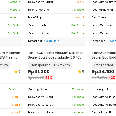
Tersedia
Toko Jakarta Utara
Sisa 5
Toko Jakarta Utar
Tersedia
Toko Tangerang
Tersedia
Toko Tangerang
Tersedia
Toko Cikupa
Sisa 9
Toko Cikupa
Pre Order
Pick n Go Bekasi
Pre Order
Pick n Go Bekasi
Pre Order
Pick n Go Depok
Pre Order
Pick n Go Depok
Tersedia di
7
lokasi lain
Tersedia di
7
lokas
cuum Makanan
TaffPACK Plastik Vacuum Makanan
TaffPACK Plas
PA Free 1
Sealer Bag Biodegradable 100 PCS
Sealer Bag Bio
- PK-08
- PK-08
x 5m
Transparent
17 x 25 cm
Transparent
Rp
31.000
Rp
44.100
5
5
Rp
56.900
Rp
75.900
46%
42%
Tersedia
Gudang Online
Tersedia
Gudang Online
Sisa 3
Toko Jakarta Pusat
Tersedia
Toko Jakarta Pusa
Sisa 6
Toko Jakarta Barat
Tersedia
Toko Jakarta Bara
Sisa 7
Toko Jakarta Utara
Tersedia
Toko Jakarta Utar