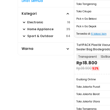
Lihat Semua
Toko Tangerang
Toko Cikupa
Kategori
Pick n Go Bekasi
Electronic
16
Pick n Go Depok
Home Appliance
35
Tersedia di
6
lokasi lain
Sport & Outdoor
64
TaffPACK Plastik Va
Warna
Sealer Bag Biodegrada
- PK-08
Transparent
13x18
Rp
18.800
Rp
38.900
52%
Gudang Online
Toko Jakarta Pusat
Toko Jakarta Barat
Toko Jakarta Utara
Toko Tangerang