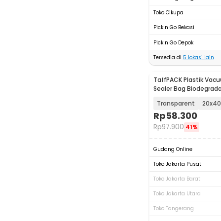
Toko Cikupa
Pick n Go Bekasi
Pick n Go Depok
Tersedia di
5
lokasi lain
TaffPACK Plastik Va
Sealer Bag Biodegrada
- PK-08
Transparent
20x4
Rp
58.300
Rp
97.900
41%
Gudang Online
Toko Jakarta Pusat
Toko Jakarta Barat
Toko Jakarta Utara
Toko Tangerang