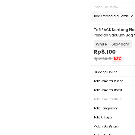
Pick n Go Depok
Tidak tersedia di lokasi lai
TaffPACK Kantong Pla
Pakaian Vacuum Bag Mu
PCS - FL2
White
60x40cm
Rp
8.100
Rp
20.900
62%
Gudang Online
Toko Jakarta Pusat
Toko Jakarta Barat
Toko Jakarta Utara
Toko Tangerang
Toko Cikupa
Pick n Go Bekasi