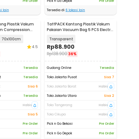
Pre Order
Pick n Go Depok
Pre Order
i lain
Tersedia di
6
lokasi lain
ong Plastik Vakum
TaffPACK Kantong Plastik Vakum
um Compression
Pakaian Vacuum Bag 5 PCS Electric
-1000
Pump - SH5
70x100cm
Transparent
Rp
88.900
4.5
Rp
138.900
36%
Tersedia
Gudang Online
Tersedia
t
Tersedia
Toko Jakarta Pusat
Sisa 7
t
Sisa 6
Toko Jakarta Barat
Habis
a
Tersedia
Toko Jakarta Utara
Sisa 2
Habis
Toko Tangerang
Habis
Sisa 5
Toko Cikupa
Habis
Pre Order
Pick n Go Bekasi
Pre Order
Pre Order
Pick n Go Depok
Pre Order