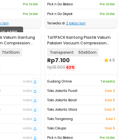
Pre Order
Pick n Go Bekasi
Pre Order
Pre Order
Pick n Go Depok
Pre Order
i lain
Tersedia di
2
lokasi lain
UAL HABIS
tik Vakum Gantung
TaffPACK Kantong Plastik Vakum
um Compression
Pakaian Vacuum Compression
F70
Bag 1 PCS - YK-1000
70x110cm
Transparent
50x60cm
Rp
7.100
4.5
Rp
18.900
63%
Habis
Gudang Online
Tersedia
t
Habis
Toko Jakarta Pusat
Sisa 3
t
Habis
Toko Jakarta Barat
Sisa 5
a
Habis
Toko Jakarta Utara
Sisa 4
Habis
Toko Tangerang
Sisa 1
Habis
Toko Cikupa
Sisa 5
Habis
Pick n Go Bekasi
Pre Order