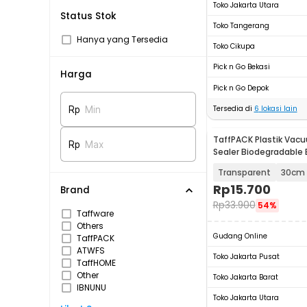
Toko Jakarta Utara
Status Stok
Toko Tangerang
Hanya yang Tersedia
Toko Cikupa
Pick n Go Bekasi
Harga
Pick n Go Depok
Tersedia di
6
lokasi lain
Rp
Min
TaffPACK Plastik Va
Rp
Max
Sealer Biodegradable B
Roll - HK-07
Transparent
30cm 
Rp
15.700
Brand
Rp
33.900
54%
Taffware
Others
Gudang Online
TaffPACK
ATWFS
Toko Jakarta Pusat
TaffHOME
Other
Toko Jakarta Barat
IBNUNU
Toko Jakarta Utara