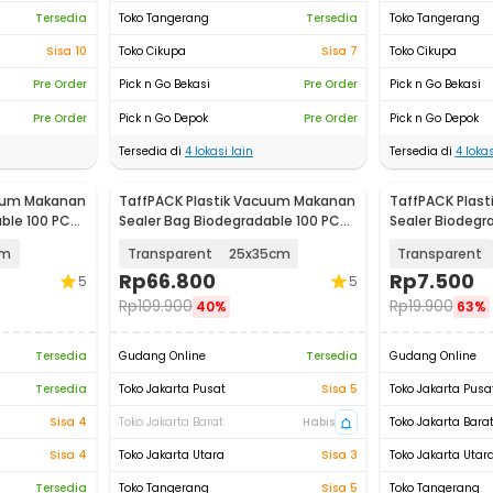
Tersedia
Toko Tangerang
Tersedia
Toko Tangerang
Sisa 10
Toko Cikupa
Sisa 7
Toko Cikupa
Pre Order
Pick n Go Bekasi
Pre Order
Pick n Go Bekasi
Pre Order
Pick n Go Depok
Pre Order
Pick n Go Depok
Tersedia di
4
lokasi lain
Tersedia di
4
lokas
cuum Makanan
TaffPACK Plastik Vacuum Makanan
TaffPACK Plas
ble 100 PCS
Sealer Bag Biodegradable 100 PCS
Sealer Biodegra
- PK-08
Roll - HK-07
cm
Transparent
25x35cm
Transparent
Rp
66.800
Rp
7.500
5
5
Rp
109.900
Rp
19.900
40%
63%
Tersedia
Gudang Online
Tersedia
Gudang Online
Tersedia
Toko Jakarta Pusat
Sisa 5
Toko Jakarta Pusa
Sisa 4
Toko Jakarta Barat
Habis
Toko Jakarta Bara
Sisa 4
Toko Jakarta Utara
Sisa 3
Toko Jakarta Utar
Tersedia
Toko Tangerang
Sisa 5
Toko Tangerang