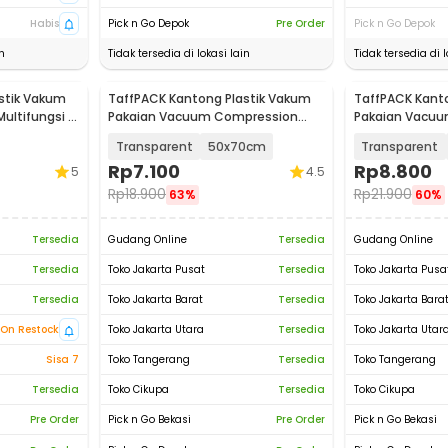
Habis
Pick n Go Depok
Pre Order
Pick n Go Depok
n
Tidak tersedia di lokasi lain
Tidak tersedia di l
stik Vakum
TaffPACK Kantong Plastik Vakum
TaffPACK Kant
ltifungsi 1
Pakaian Vacuum Compression
Pakaian Vacu
Bag 1 PCS - YK-1000
Bag 1 PCS - YK
Transparent
50x70cm
Transparent
Rp
7.100
Rp
8.800
5
4.5
Rp
18.900
Rp
21.900
63%
60%
Tersedia
Gudang Online
Tersedia
Gudang Online
Tersedia
Toko Jakarta Pusat
Tersedia
Toko Jakarta Pusa
Tersedia
Toko Jakarta Barat
Tersedia
Toko Jakarta Bara
On Restock
Toko Jakarta Utara
Tersedia
Toko Jakarta Utar
Sisa 7
Toko Tangerang
Tersedia
Toko Tangerang
Tersedia
Toko Cikupa
Tersedia
Toko Cikupa
Pre Order
Pick n Go Bekasi
Pre Order
Pick n Go Bekasi