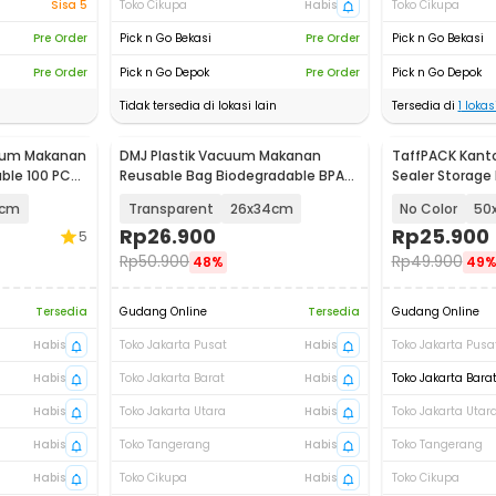
Sisa 5
Toko Cikupa
Habis
Toko Cikupa
Pre Order
Pick n Go Bekasi
Pre Order
Pick n Go Bekasi
Pre Order
Pick n Go Depok
Pre Order
Pick n Go Depok
Tidak tersedia di lokasi lain
Tersedia di
1
lokasi
cuum Makanan
DMJ Plastik Vacuum Makanan
TaffPACK Kant
ble 100 PCS
Reusable Bag Biodegradable BPA
Sealer Storage
Free 10 PCS - PK-10
0cm
Transparent
26x34cm
No Color
50
Rp
26.900
Rp
25.900
5
Rp
50.900
Rp
49.900
48%
49
Tersedia
Gudang Online
Tersedia
Gudang Online
Habis
Toko Jakarta Pusat
Habis
Toko Jakarta Pusa
Habis
Toko Jakarta Barat
Habis
Toko Jakarta Bara
Habis
Toko Jakarta Utara
Habis
Toko Jakarta Utar
Habis
Toko Tangerang
Habis
Toko Tangerang
Habis
Toko Cikupa
Habis
Toko Cikupa