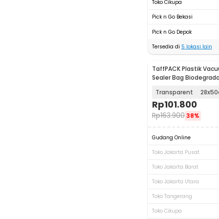
Toko Cikupa
Pick n Go Bekasi
Pick n Go Depok
Tersedia di
5
lokasi lain
TaffPACK Plastik Va
Sealer Bag Biodegrada
- PK-08
Transparent
28x5
Rp
101.800
Rp
163.900
38%
Gudang Online
Toko Jakarta Pusat
Toko Jakarta Barat
Toko Jakarta Utara
Toko Tangerang
Toko Cikupa