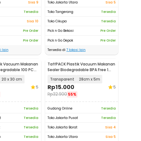
a
Sisa 9
Toko Jakarta Utara
Sisa 5
Tersedia
Toko Tangerang
Tersedia
Sisa 10
Toko Cikupa
Tersedia
Pre Order
Pick n Go Bekasi
Pre Order
Pre Order
Pick n Go Depok
Pre Order
i lain
Tersedia di
7
lokasi lain
tik Vacuum Makanan
TaffPACK Plastik Vacuum Makanan
degradable 100 PCS
Sealer Biodegradable BPA Free 1
Roll - HK-07
20 x 30 cm
Transparent
28cm x 5m
Rp
15.000
5
5
Rp
32.900
55%
Tersedia
Gudang Online
Tersedia
t
Tersedia
Toko Jakarta Pusat
Tersedia
t
Tersedia
Toko Jakarta Barat
Sisa 4
a
Tersedia
Toko Jakarta Utara
Sisa 5