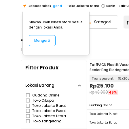
Jabodetabek
ganti
Toko Jakarta Utara
Toko Tangerang
Kategori
Silakan ubah lokasi store sesuai
Toko Cikupa
dengan lokasi Anda.
Pick n Go Jakarta Barat
Senin - J
"plastik vacum"
Mengerti
Pick n Go Bekasi
Senin - Jumat (08
Pick n Go Depok
Senin - Jumat (08
101
Produk
Toko Jakarta Pusat
Senin - Sabtu
TaffPACK Plastik Va
Filter Produk
Toko Jakarta Barat
Senin - Sabtu
Sealer Bag Biodegrada
- PK-08
Toko Jakarta Utara
Transparent
15x20
Toko Tangerang
Rp
25.100
Lokasi Barang
Rp
48.900
49%
Toko Cikupa
Gudang Online
Toko Cikupa
Pick n Go Jakarta Barat
Senin - J
Toko Jakarta Barat
Gudang Online
Pick n Go Bekasi
Senin - Jumat (08
Toko Jakarta Pusat
Toko Jakarta Pusat
Toko Jakarta Utara
Pick n Go Depok
Senin - Jumat (08
Toko Tangerang
Toko Jakarta Barat