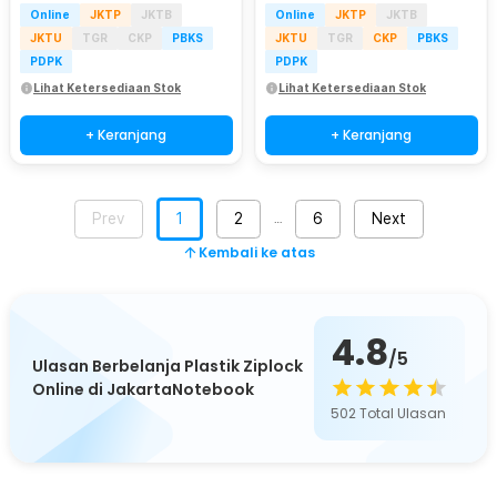
Online
JKTP
JKTB
Online
JKTP
JKTB
JKTU
TGR
CKP
PBKS
JKTU
TGR
CKP
PBKS
PDPK
PDPK
Lihat Ketersediaan Stok
Lihat Ketersediaan Stok
+ Keranjang
+ Keranjang
Prev
1
2
6
Next
…
Kembali ke atas
4.8
/5
Ulasan Berbelanja Plastik Ziplock
Online di JakartaNotebook
502
Total Ulasan