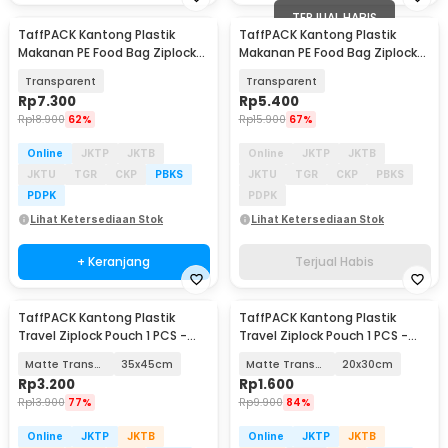
TERJUAL HABIS
TaffPACK Kantong Plastik
TaffPACK Kantong Plastik
Makanan PE Food Bag Ziplock
Makanan PE Food Bag Ziplock
26x28cm 10 PCS - PK-20
14x15.5cm 20 PCS - PK-20
Transparent
Transparent
Rp
7.300
Rp
5.400
Rp
18.900
62%
Rp
15.900
67%
Online
JKTP
JKTB
Online
JKTP
JKTB
JKTU
TGR
CKP
PBKS
JKTU
TGR
CKP
PBKS
PDPK
PDPK
Lihat Ketersediaan Stok
Lihat Ketersediaan Stok
+ Keranjang
Terjual Habis
TaffPACK Kantong Plastik
TaffPACK Kantong Plastik
Travel Ziplock Pouch 1 PCS -
Travel Ziplock Pouch 1 PCS -
LIN3S
LIN3S
Matte Transparant
35x45cm
Matte Transparant
20x30cm
Rp
3.200
Rp
1.600
Rp
13.900
77%
Rp
9.900
84%
Online
JKTP
JKTB
Online
JKTP
JKTB