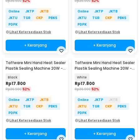
Rp
36.900
52%
Rp
36.900
52%
Online
JKTP
JKTB
Online
JKTP
JKTB
JKTU
TGR
CKP
PBKS
JKTU
TGR
CKP
PBKS
PDPK
PDPK
Lihat Ketersediaan Stok
Lihat Ketersediaan Stok
+ Keranjang
+ Keranjang
Taffware Mini Hand Heat Sealer
Taffware Mini Hand Heat Sealer
Plastik Sealing Machine 20W -
Plastik Sealing Machine 20W -
GLS-002
GLS-002
Black
White
Rp
17.800
Rp
17.800
Rp
36.900
52%
Rp
36.900
52%
Online
JKTP
JKTB
Online
JKTP
JKTB
JKTU
TGR
CKP
PBKS
JKTU
TGR
CKP
PBKS
PDPK
PDPK
Lihat Ketersediaan Stok
Lihat Ketersediaan Stok
+ Keranjang
+ Keranjang