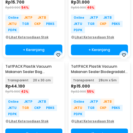
Rp
15.700
Rp
31.000
Rp
33.900
54%
Rp
56.900
46%
Online
JKTP
JKTB
Online
JKTP
JKTB
JKTU
TGR
CKP
PBKS
JKTU
TGR
CKP
PBKS
PDPK
PDPK
Lihat Ketersediaan Stok
Lihat Ketersediaan Stok
+ Keranjang
+ Keranjang
TaffPACK Plastik Vacuum
TaffPACK Plastik Vacuum
Makanan Sealer Bag
Makanan Sealer Biodegradable
Biodegradable 100 PCS - PK-08
BPA Free 1 Roll - HK-07
Transparent
20 x 30 cm
Transparent
28cm x 5m
Rp
44.100
Rp
15.000
Rp
75.900
42%
Rp
32.900
55%
Online
JKTP
JKTB
Online
JKTP
JKTB
JKTU
TGR
CKP
PBKS
JKTU
TGR
CKP
PBKS
PDPK
PDPK
Lihat Ketersediaan Stok
Lihat Ketersediaan Stok