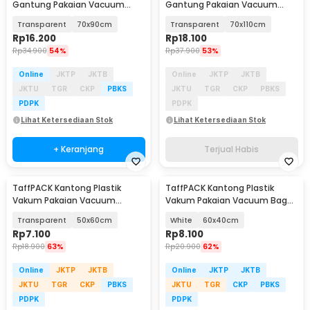
Gantung Pakaian Vacuum
Gantung Pakaian Vacuum
Compression Bag 1 PCS -
Compression Bag 1 PCS -
Transparent
70x90cm
Transparent
70x110cm
MBF70
MBF70
Rp
16.200
Rp
18.100
Rp
34.900
54%
Rp
37.900
53%
Online
JKTP
JKTB
Online
JKTP
JKTB
JKTU
TGR
CKP
PBKS
JKTU
TGR
CKP
PBKS
PDPK
PDPK
Lihat Ketersediaan Stok
Lihat Ketersediaan Stok
+ Keranjang
Terjual Habis
TaffPACK Kantong Plastik
TaffPACK Kantong Plastik
Vakum Pakaian Vacuum
Vakum Pakaian Vacuum Bag
Compression Bag 1 PCS - YK-
Multifungsi 1 PCS - FL2
Transparent
50x60cm
White
60x40cm
1000
Rp
7.100
Rp
8.100
Rp
18.900
63%
Rp
20.900
62%
Online
JKTP
JKTB
Online
JKTP
JKTB
JKTU
TGR
CKP
PBKS
JKTU
TGR
CKP
PBKS
PDPK
PDPK