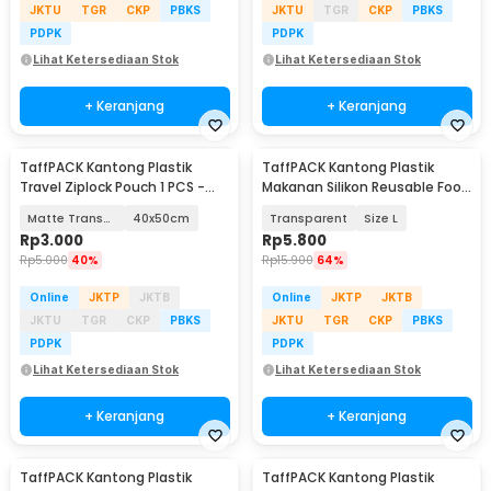
JKTU
TGR
CKP
PBKS
JKTU
TGR
CKP
PBKS
PDPK
PDPK
Lihat Ketersediaan Stok
Lihat Ketersediaan Stok
+ Keranjang
+ Keranjang
TaffPACK Kantong Plastik
TaffPACK Kantong Plastik
Travel Ziplock Pouch 1 PCS -
Makanan Silikon Reusable Food
LIN3S
Bag Ziplock - PK-15
Matte Transparant
40x50cm
Transparent
Size L
Rp
3.000
Rp
5.800
Rp
5.000
40%
Rp
15.900
64%
Online
JKTP
JKTB
Online
JKTP
JKTB
JKTU
TGR
CKP
PBKS
JKTU
TGR
CKP
PBKS
PDPK
PDPK
Lihat Ketersediaan Stok
Lihat Ketersediaan Stok
+ Keranjang
+ Keranjang
TaffPACK Kantong Plastik
TaffPACK Kantong Plastik