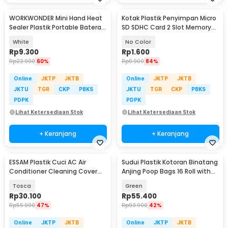
WORKWONDER Mini Hand Heat
Kotak Plastik Penyimpan Micro
Sealer Plastik Portable Baterai
SD SDHC Card 2 Slot Memory
AA - LX2000A
Card Storage - SD10
White
No Color
Rp
9.300
Rp
1.600
Rp
22.900
60%
Rp
9.900
84%
Online
JKTP
JKTB
Online
JKTP
JKTB
JKTU
TGR
CKP
PBKS
JKTU
TGR
CKP
PBKS
PDPK
PDPK
Lihat Ketersediaan Stok
Lihat Ketersediaan Stok
+ Keranjang
+ Keranjang
ESSAM Plastik Cuci AC Air
Sudui Plastik Kotoran Binatang
Conditioner Cleaning Cover
Anjing Poop Bags 16 Roll with
Waterproof - ES2
Dispenser - SU115
Tosca
Green
Rp
30.100
Rp
55.400
Rp
55.900
47%
Rp
93.900
42%
Online
JKTP
JKTB
Online
JKTP
JKTB