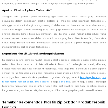
fungsional, plastik ziplock menjadi solusi penyimpanan yang serbaguna dan praktis.
Apakah Plastik Ziplock Tahan Air?
Sebagian besar plastik ziplock dirancang agar tahan air. Material plastik yang umumnya
digunakan dalam pembuatan plastik ziplock ini memiliki sifat ketahanan terhadap air,
sehingga dapat melindungi barang-barang di dalamnya dari kelembapan, tumpahan cairan,
atau hujan ringan. Sistem ritsleting yang rapat juga membantu mencegah air masuk ketika
ditutup dengan benar. Meskipun demikian, ada baiknya untuk menghindari situasi yang
ekstrem, seperti perendaman dalam air untuk waktu yang lama. Oleh karena itu, disarankan
untuk tetap berhati-hati dan memastikan penutupan plastik ziplock dengan baik untuk
memaksimalkan perlindungan terhadap air.
Dapatkan Plastik Ziplock Berbagai Ukuran
Manajemen barang semakin mudah dengan plastik ziplock. Berbagai ukuran plastik ziplock
terbaik bisa Anda temukan di JakartaNotebook. Mulai dari perlengkapan travel, skincare,
hingga makanan bisa Anda simpan di dalamnya. Anda juga bisa menemukan plastik ziplock
dengan warna transparan atau semi transparan agar mudah dilihat. Selain plastik ziplock,
Anda juga bisa menambahkan peralatan organizer lainnya, seperti
keranjang laundry
,
rak
kamar mandi
,
tempat pensil
,
kotak sepatu
, hingga
duffle bag
. Jadi tunggu apalagi? Berbagai
kebutuhan manajemen barang untuk rumah atau saat traveling bisa Anda dapatkan dengan
harga termurah, kualitas terbaik, dan tentunya pilihan terlengkap hanya di JakartaNotebook.
Temukan Rekomendasi Plastik Ziplock dan Produk Terbaik
Lainnya