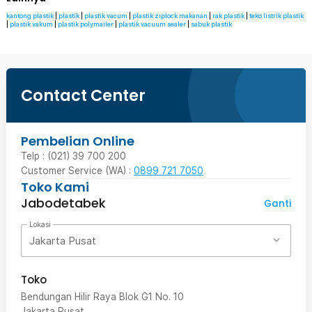
kantong plastik
|
plastik
|
plastik vacum
|
plastik ziplock makanan
|
rak plastik
|
teko listrik plastik
|
plastik vakum
|
plastik polymailer
|
plastik vacuum sealer
|
sabuk plastik
Contact Center
Pembelian Online
Telp : (021) 39 700 200
Customer Service (WA) :
0899 721 7050
Toko Kami
Jabodetabek
Ganti
Lokasi
Jakarta Pusat
Toko
Bendungan Hilir Raya Blok G1 No. 10
Jakarta Pusat