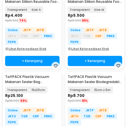
Makanan Silikon Reusable Food
Makanan Silikon Reusable Food
Bag Ziplock - PK-15
Bag Ziplock - PK-15
Transparent
Size S
Transparent
Size M
Rp
4.400
Rp
5.500
Rp
16.900
74%
Rp
15.900
66%
Online
JKTP
JKTB
Online
JKTP
JKTB
JKTU
TGR
CKP
PBKS
JKTU
TGR
CKP
PBKS
PDPK
PDPK
Lihat Ketersediaan Stok
Lihat Ketersediaan Stok
+ Keranjang
+ Keranjang
TaffPACK Plastik Vacuum
TaffPACK Plastik Vacuum
Makanan Sealer Bag
Makanan Sealer Biodegradable
Biodegradable 100 PCS - PK-08
BPA Free 1 Roll - HK-07
Transparent
15x20cm
Transparent
15cm x 5m
Rp
25.100
Rp
8.700
Rp
48.900
49%
Rp
21.900
61%
Online
JKTP
JKTB
Online
JKTP
JKTB
JKTU
TGR
CKP
PBKS
JKTU
TGR
CKP
PBKS
PDPK
PDPK