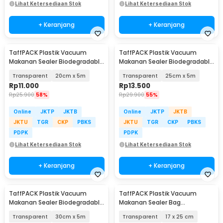
Lihat Ketersediaan Stok
Lihat Ketersediaan Stok
+ Keranjang
+ Keranjang
TaffPACK Plastik Vacuum
TaffPACK Plastik Vacuum
Makanan Sealer Biodegradable
Makanan Sealer Biodegradable
BPA Free 1 Roll - HK-07
BPA Free 1 Roll - HK-07
Transparent
20cm x 5m
Transparent
25cm x 5m
Rp
11.000
Rp
13.500
Rp
25.900
58%
Rp
29.900
55%
Online
JKTP
JKTB
Online
JKTP
JKTB
JKTU
TGR
CKP
PBKS
JKTU
TGR
CKP
PBKS
PDPK
PDPK
Lihat Ketersediaan Stok
Lihat Ketersediaan Stok
+ Keranjang
+ Keranjang
TaffPACK Plastik Vacuum
TaffPACK Plastik Vacuum
Makanan Sealer Biodegradable
Makanan Sealer Bag
BPA Free 1 Roll - HK-07
Biodegradable 100 PCS - PK-08
Transparent
30cm x 5m
Transparent
17 x 25 cm