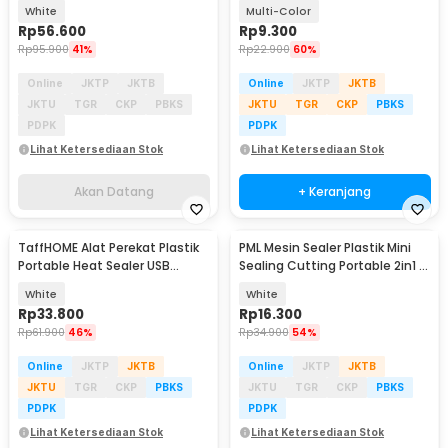
60 kPa 800 mAh - HK-K06
288
White
Multi-Color
Rp
56.600
Rp
9.300
Rp
95.900
41%
Rp
22.900
60%
Online
JKTP
JKTB
Online
JKTP
JKTB
JKTU
TGR
CKP
PBKS
JKTU
TGR
CKP
PBKS
PDPK
PDPK
Lihat Ketersediaan Stok
Lihat Ketersediaan Stok
Akan Datang
+ Keranjang
TaffHOME Alat Perekat Plastik
PML Mesin Sealer Plastik Mini
Portable Heat Sealer USB
Sealing Cutting Portable 2in1 -
Rechargeable - LK-702
HY-666
White
White
Rp
33.800
Rp
16.300
Rp
61.900
46%
Rp
34.900
54%
Online
JKTP
JKTB
Online
JKTP
JKTB
JKTU
TGR
CKP
PBKS
JKTU
TGR
CKP
PBKS
PDPK
PDPK
Lihat Ketersediaan Stok
Lihat Ketersediaan Stok