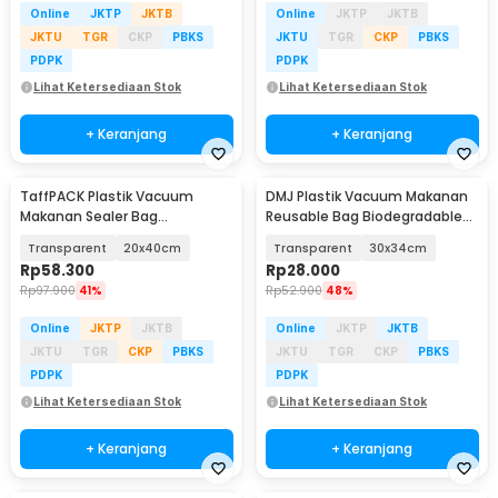
Online
JKTP
JKTB
Online
JKTP
JKTB
JKTU
TGR
CKP
PBKS
JKTU
TGR
CKP
PBKS
PDPK
PDPK
Lihat Ketersediaan Stok
Lihat Ketersediaan Stok
+ Keranjang
+ Keranjang
TaffPACK Plastik Vacuum
DMJ Plastik Vacuum Makanan
Makanan Sealer Bag
Reusable Bag Biodegradable
Biodegradable 100 PCS - PK-08
BPA Free 10 PCS - PK-10
Transparent
20x40cm
Transparent
30x34cm
Rp
58.300
Rp
28.000
Rp
97.900
41%
Rp
52.900
48%
Online
JKTP
JKTB
Online
JKTP
JKTB
JKTU
TGR
CKP
PBKS
JKTU
TGR
CKP
PBKS
PDPK
PDPK
Lihat Ketersediaan Stok
Lihat Ketersediaan Stok
+ Keranjang
+ Keranjang