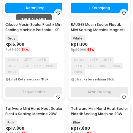
+ Keranjang
+ Keranjang
TERJUAL HABIS
Cikuso Mesin Sealer Plastik Mini
RAUGEE Mesin Sealer Plastik
Akan Datang
Sealing Machine Portable - SF-
Mini Sealing Machine Magnetic
301
Portable - SF-310
Gray
White
Rp
15.900
Rp
11.100
Rp
33.900
54%
Rp
20.000
45%
Online
JKTP
JKTB
Online
JKTP
JKTB
JKTU
TGR
CKP
PBKS
JKTU
TGR
CKP
PBKS
PDPK
PDPK
Lihat Ketersediaan Stok
Lihat Ketersediaan Stok
Terjual Habis
Akan Datang
Taffware Mini Hand Heat Sealer
Taffware Mini Hand Heat Sealer
Plastik Sealing Machine 20W -
Plastik Sealing Machine 20W -
GLS-002
GLS-002
Pink
Blue
Rp
17.800
Rp
17.800