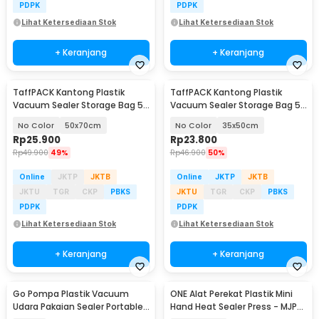
PDPK
PDPK
Lihat Ketersediaan Stok
Lihat Ketersediaan Stok
+ Keranjang
+ Keranjang
TaffPACK Kantong Plastik
TaffPACK Kantong Plastik
Vacuum Sealer Storage Bag 5
Vacuum Sealer Storage Bag 5
PCS - ZKD002
PCS - ZKD002
No Color
50x70cm
No Color
35x50cm
Rp
25.900
Rp
23.800
Rp
49.900
49%
Rp
46.900
50%
Online
JKTP
JKTB
Online
JKTP
JKTB
JKTU
TGR
CKP
PBKS
JKTU
TGR
CKP
PBKS
PDPK
PDPK
Lihat Ketersediaan Stok
Lihat Ketersediaan Stok
+ Keranjang
+ Keranjang
Go Pompa Plastik Vacuum
ONE Alat Perekat Plastik Mini
Akan Datang
Udara Pakaian Sealer Portable
Hand Heat Sealer Press - MJP-