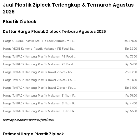
Jual Plastik Ziplock Terlengkap & Termurah Agustus
2026
Plastik Ziplock
Daftar Harga Plastik Ziplock Terbaru Agustus 2026
Harga CREADE Plastik Seal Zip Lock Aluminum Plated 10.5x14.8cm 100 PCS - CD110 - White
Rp
37.600
Harga YIXIN Kantong Plastik Makanan PE Food Bag Ziplock 18x21cm 15 PCS - PK-20 - Transparent
Rp
6.300
Harga TaffPACK Kantong Plastik Makanan PE Food Bag Ziplock 26x28cm 10 PCS - PK-20 - Transparent
Rp
7.300
Harga TaffPACK Kantong Plastik Makanan PE Food Bag Ziplock 14x15.5cm 20 PCS - PK-20 - Transparent
Rp
5.400
Harga TaffPACK Kantong Plastik Travel Ziplock Pouch 1 PCS 35x45cm - LIN3S - Matte Transparant
Rp
3.200
Harga TaffPACK Kantong Plastik Travel Ziplock Pouch 1 PCS 20x30cm - LIN3S - Matte Transparant
Rp
1.600
Harga TaffPACK Kantong Plastik Travel Ziplock Pouch 1 PCS 40x50cm - LIN3S - Matte Transparant
Rp
3.000
Harga TaffPACK Kantong Plastik Makanan Silikon Reusable Food Bag Ziplock Size L - PK-15 - Transparent
Rp
5.800
Harga TaffPACK Kantong Plastik Makanan Silikon Reusable Food Bag Ziplock Size S - PK-15 - Transparent
Rp
4.400
Harga TaffPACK Kantong Plastik Makanan Silikon Reusable Food Bag Ziplock Size M - PK-15 - Transparent
Rp
5.500
Data diperbaharui pada 07/08/2026
Estimasi Harga Plastik Ziplock