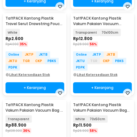
+ Keranjang
+ Keranjang
TaffPACK Kantong Plastik
TaffPACK Kantong Plastik
Travel Serut Drawstring Pouch
Vakum Pakaian Vacuum
30x35cm 1 PCS - VB-71
Compression Bag 1 PCS - YK-
White
Transparent
70x100cm
1000
Rp
2.600
Rp
12.800
Rp
4.000
35%
Rp
28.900
56%
Online
JKTP
JKTB
Online
JKTP
JKTB
JKTU
TGR
CKP
PBKS
JKTU
TGR
CKP
PBKS
PDPK
PDPK
Lihat Ketersediaan Stok
Lihat Ketersediaan Stok
+ Keranjang
+ Keranjang
TaffPACK Kantong Plastik
TaffPACK Kantong Plastik
Vakum Pakaian Vacuum Bag 5
Vakum Pakaian Vacuum Bag
PCS Electric Pump - SH5
Multifungsi 1 PCS - FL2
Transparent
White
70x50cm
Rp
88.900
Rp
11.500
Rp
138.900
36%
Rp
26.900
58%