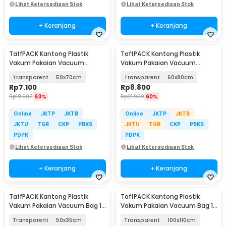
Lihat Ketersediaan Stok
Lihat Ketersediaan Stok
+ Keranjang
+ Keranjang
TaffPACK Kantong Plastik
TaffPACK Kantong Plastik
Vakum Pakaian Vacuum
Vakum Pakaian Vacuum
Compression Bag 1 PCS - YK-
Compression Bag 1 PCS - YK-
Transparent
50x70cm
Transparent
60x80cm
1000
1000
Rp
7.100
Rp
8.800
Rp
18.900
63%
Rp
21.900
60%
Online
JKTP
JKTB
Online
JKTP
JKTB
JKTU
TGR
CKP
PBKS
JKTU
TGR
CKP
PBKS
PDPK
PDPK
Lihat Ketersediaan Stok
Lihat Ketersediaan Stok
+ Keranjang
+ Keranjang
TaffPACK Kantong Plastik
TaffPACK Kantong Plastik
Vakum Pakaian Vacuum Bag 1
Vakum Pakaian Vacuum Bag 1
PCS - YB11
PCS - YB11
Transparent
50x35cm
Transparent
100x110cm