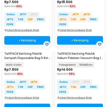
Rp
7.500
Rp
18.500
Rp
19.900
63%
Rp
37.900
52%
Online
JKTP
JKTB
Online
JKTP
JKTB
JKTU
TGR
CKP
PBKS
JKTU
TGR
CKP
PBKS
PDPK
PDPK
Lihat Ketersediaan Stok
Lihat Ketersediaan Stok
+ Keranjang
+ Keranjang
TaffPACK Kantong Plastik
TaffPACK Kantong Plastik
Sampah Disposable Bag 5 Roll
Vakum Pakaian Vacuum Bag 1
- LKL-001
PCS - YB11
Multi-Color
Transparent
100x80cm
Rp
7.800
Rp
14.500
Rp
22.900
66%
Rp
31.900
55%
Online
JKTP
JKTB
Online
JKTP
JKTB
JKTU
TGR
CKP
PBKS
JKTU
TGR
CKP
PBKS
PDPK
PDPK
Lihat Ketersediaan Stok
Lihat Ketersediaan Stok