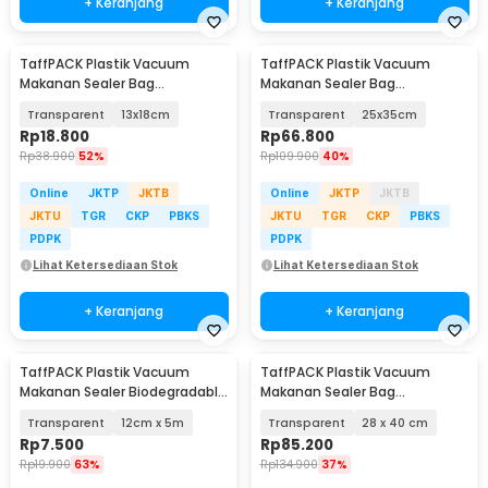
+ Keranjang
+ Keranjang
TaffPACK Plastik Vacuum
TaffPACK Plastik Vacuum
Makanan Sealer Bag
Makanan Sealer Bag
Biodegradable 100 PCS - PK-08
Biodegradable 100 PCS - PK-08
Transparent
13x18cm
Transparent
25x35cm
Rp
18.800
Rp
66.800
Rp
38.900
52%
Rp
109.900
40%
Online
JKTP
JKTB
Online
JKTP
JKTB
JKTU
TGR
CKP
PBKS
JKTU
TGR
CKP
PBKS
PDPK
PDPK
Lihat Ketersediaan Stok
Lihat Ketersediaan Stok
+ Keranjang
+ Keranjang
TaffPACK Plastik Vacuum
TaffPACK Plastik Vacuum
Makanan Sealer Biodegradable
Makanan Sealer Bag
BPA Free 1 Roll - HK-07
Biodegradable 100 PCS - PK-08
Transparent
12cm x 5m
Transparent
28 x 40 cm
Rp
7.500
Rp
85.200
Rp
19.900
63%
Rp
134.900
37%