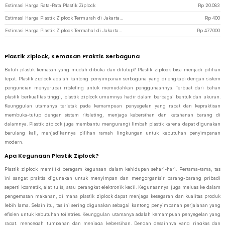
Estimasi Harga Rata-Rata Plastik Ziplock
Rp
20.083
Estimasi Harga Plastik Ziplock Termurah di JakartaNotebook
Rp
400
Estimasi Harga Plastik Ziplock Termahal di JakartaNotebook
Rp
477.000
Plastik Ziplock, Kemasan Praktis Serbaguna
Butuh plastik kemasan yang mudah dibuka dan ditutup? Plastik ziplock bisa menjadi pilihan
tepat. Plastik ziplock adalah kantong penyimpanan serbaguna yang dilengkapi dengan sistem
penguncian menyerupai ritsleting untuk memudahkan penggunaannya. Terbuat dari bahan
plastik berkualitas tinggi, plastik ziplock umumnya hadir dalam berbagai bentuk dan ukuran.
Keunggulan utamanya terletak pada kemampuan penyegelan yang rapat dan kepraktisan
membuka-tutup dengan sistem ritsleting, menjaga kebersihan dan ketahanan barang di
dalamnya. Plastik ziplock juga membantu mengurangi limbah plastik karena dapat digunakan
berulang kali, menjadikannya pilihan ramah lingkungan untuk kebutuhan penyimpanan
modern.
Apa Kegunaan Plastik Ziplock?
Plastik ziplock memiliki beragam kegunaan dalam kehidupan sehari-hari. Pertama-tama, tas
ini sangat praktis digunakan untuk menyimpan dan mengorganisir barang-barang pribadi
seperti kosmetik, alat tulis, atau perangkat elektronik kecil. Kegunaannya juga meluas ke dalam
pengemasan makanan, di mana plastik ziplock dapat menjaga kesegaran dan kualitas produk
lebih lama. Selain itu, tas ini sering digunakan sebagai kantong penyimpanan perjalanan yang
efisien untuk kebutuhan toiletries. Keunggulan utamanya adalah kemampuan penyegelan yang
rapat, mencegah tumpahan dan menjaga kebersihan. Dengan desainnya yang ringkas dan