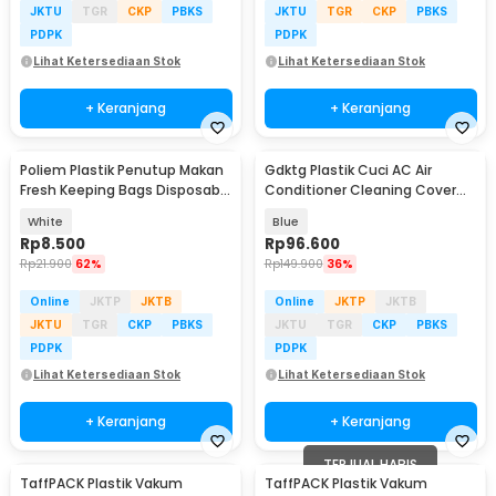
JKTU
TGR
CKP
PBKS
JKTU
TGR
CKP
PBKS
PDPK
PDPK
Lihat Ketersediaan Stok
Lihat Ketersediaan Stok
+ Keranjang
+ Keranjang
Poliem Plastik Penutup Makan
Gdktg Plastik Cuci AC Air
Fresh Keeping Bags Disposable
Conditioner Cleaning Cover
22cm 100PCS - INU82
Waterproof - YK-400
White
Blue
Rp
8.500
Rp
96.600
Rp
21.900
62%
Rp
149.900
36%
Online
JKTP
JKTB
Online
JKTP
JKTB
JKTU
TGR
CKP
PBKS
JKTU
TGR
CKP
PBKS
PDPK
PDPK
Lihat Ketersediaan Stok
Lihat Ketersediaan Stok
+ Keranjang
+ Keranjang
TERJUAL HABIS
TaffPACK Plastik Vakum
TaffPACK Plastik Vakum