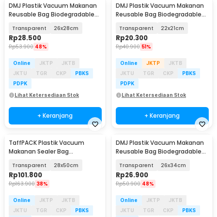
DMJ Plastik Vacuum Makanan
DMJ Plastik Vacuum Makanan
Reusable Bag Biodegradable
Reusable Bag Biodegradable
BPA Free 10 PCS - PK-10
BPA Free 10 PCS - PK-10
Transparent
26x28cm
Transparent
22x21cm
Rp
28.500
Rp
20.300
Rp
53.900
48%
Rp
40.900
51%
Online
JKTP
JKTB
Online
JKTP
JKTB
JKTU
TGR
CKP
PBKS
JKTU
TGR
CKP
PBKS
PDPK
PDPK
Lihat Ketersediaan Stok
Lihat Ketersediaan Stok
+ Keranjang
+ Keranjang
TaffPACK Plastik Vacuum
DMJ Plastik Vacuum Makanan
Makanan Sealer Bag
Reusable Bag Biodegradable
Biodegradable 100 PCS - PK-08
BPA Free 10 PCS - PK-10
Transparent
28x50cm
Transparent
26x34cm
Rp
101.800
Rp
26.900
Rp
163.900
38%
Rp
50.900
48%
Online
JKTP
JKTB
Online
JKTP
JKTB
JKTU
TGR
CKP
PBKS
JKTU
TGR
CKP
PBKS