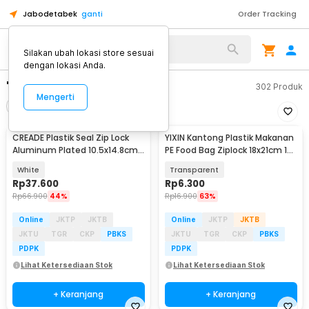
Jabodetabek
ganti
Order Tracking
Silakan ubah lokasi store sesuai
dengan lokasi Anda.
"plastik ziplock"
302
Produk
Mengerti
Filter
Urutkan
CREADE Plastik Seal Zip Lock
YIXIN Kantong Plastik Makanan
Aluminum Plated 10.5x14.8cm
PE Food Bag Ziplock 18x21cm 15
100 PCS - CD110
PCS - PK-20
White
Transparent
Rp
37.600
Rp
6.300
Rp
66.900
44%
Rp
16.900
63%
Online
JKTP
JKTB
Online
JKTP
JKTB
JKTU
TGR
CKP
PBKS
JKTU
TGR
CKP
PBKS
PDPK
PDPK
Lihat Ketersediaan Stok
Lihat Ketersediaan Stok
+ Keranjang
+ Keranjang