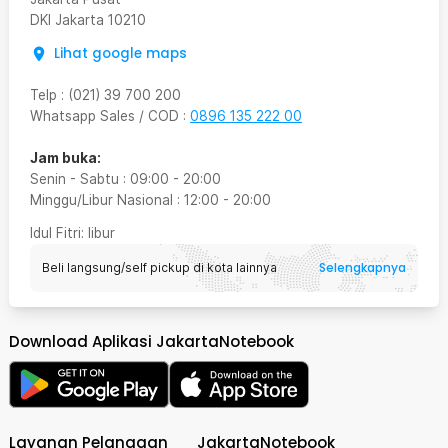
DKI Jakarta
10210
Lihat google maps
Telp
:
(021) 39 700 200
Whatsapp Sales / COD
:
0896 135 222 00
Jam buka:
Senin - Sabtu
:
09:00
-
20:00
Minggu/Libur Nasional
:
12:00
-
20:00
Idul Fitri
: libur
Selengkapnya
Beli langsung/self pickup di kota lainnya
Download Aplikasi JakartaNotebook
Layanan Pelanggan
JakartaNotebook