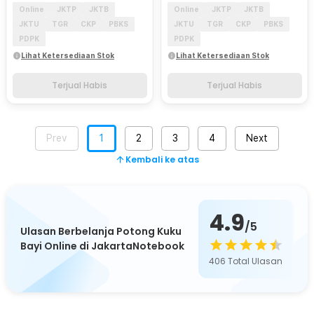
Online
JKTP
JKTB
Online
JKTP
JKTB
JKTU
TGR
CKP
PBKS
JKTU
TGR
CKP
PBKS
PDPK
PDPK
Lihat Ketersediaan Stok
Lihat Ketersediaan Stok
Terjual Habis
Terjual Habis
Prev
1
2
3
4
Next
Kembali ke atas
4.9
/5
Ulasan Berbelanja Potong Kuku
Bayi Online di JakartaNotebook
406
Total Ulasan