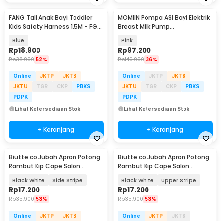
FANG Tali Anak Bayi Toddler
MOMIIN Pompa ASI Bayi Elektrik
Kids Safety Harness 1.5M - FG-
Breast Milk Pump
8201
Rechargeable 500mAh - JSL-
Blue
Pink
X901
Rp
18.900
Rp
97.200
Rp
38.900
52%
Rp
149.900
36%
Online
JKTP
JKTB
Online
JKTP
JKTB
JKTU
TGR
CKP
PBKS
JKTU
TGR
CKP
PBKS
PDPK
PDPK
Lihat Ketersediaan Stok
Lihat Ketersediaan Stok
+ Keranjang
+ Keranjang
Biutte.co Jubah Apron Potong
Biutte.co Jubah Apron Potong
Rambut Kip Cape Salon
Rambut Kip Cape Salon
Barbershop Anti Air - WB14
Barbershop Anti Air - WB14
Black White
Side Stripe
Black White
Upper Stripe
Rp
17.200
Rp
17.200
Rp
35.900
53%
Rp
35.900
53%
Online
JKTP
JKTB
Online
JKTP
JKTB