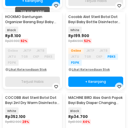
+ Keranjang
Terjual Habis
TERJUAL HABIS
HOOKMO Gantungan
Cocobb Alat Steril Botol Dot
Organizer Barang Bayi Baby
Bayi Baby Bottle Disinfector
Stroller Leather Hook - HO2
180W - XB-3116
Black
White
Rp
8.100
Rp
199.900
Rp
20.900
62%
Rp
414.900
52%
Online
JKTP
JKTB
Online
JKTP
JKTB
JKTU
TGR
CKP
PBKS
JKTU
TGR
CKP
PBKS
PDPK
PDPK
Lihat Ketersediaan Stok
Lihat Ketersediaan Stok
Terjual Habis
+ Keranjang
COCOBB Alat Steril Botol Dot
MACHINE BIRD Alas Ganti Popok
Bayi 2in1 Dry Warm Disinfector
Bayi Baby Diaper Changing
220V 350W - XB-3118
Mat Waterproof - BY401
White
Black
Rp
352.100
Rp
34.700
Rp
482.900
28%
Rp
61.900
44%