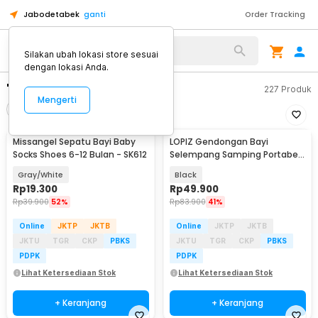
Jabodetabek
ganti
Order Tracking
Silakan ubah lokasi store sesuai
dengan lokasi Anda.
"potong kuku bayi"
227
Produk
Mengerti
Filter
Urutkan
Missangel Sepatu Bayi Baby
LOPIZ Gendongan Bayi
Socks Shoes 6-12 Bulan - SK612
Selempang Samping Portabel
Tali Adjustable - LPP4
Gray/White
Black
Rp
19.300
Rp
49.900
Rp
39.900
52%
Rp
83.900
41%
Online
JKTP
JKTB
Online
JKTP
JKTB
JKTU
TGR
CKP
PBKS
JKTU
TGR
CKP
PBKS
PDPK
PDPK
Lihat Ketersediaan Stok
Lihat Ketersediaan Stok
+ Keranjang
+ Keranjang