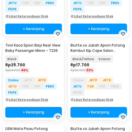
JKTU
TGR
CKP
PBKS
JKTU
TGR
CKP
PBKS
PDPK
PDPK
Lihat Ketersediaan Stok
Lihat Ketersediaan Stok
+ Keranjang
+ Keranjang
Tirol Kaca Spion Bayi Rear View
Biutte.co Jubah Apron Potong
Baby Passenger Mirror - T226
Rambut Kip Cape Salon
Barbershop Anti Air - WB14
Black
Black/Yellow
Scissor
Rp
29.700
Rp
17.700
Rp
54.900
46%
Rp
36.900
53%
Online
JKTP
JKTB
Online
JKTP
JKTB
JKTU
TGR
CKP
PBKS
JKTU
TGR
CKP
PBKS
PDPK
PDPK
Lihat Ketersediaan Stok
Lihat Ketersediaan Stok
+ Keranjang
+ Keranjang
LISM Mata Pisau Potong
Biutte.co Jubah Apron Potong