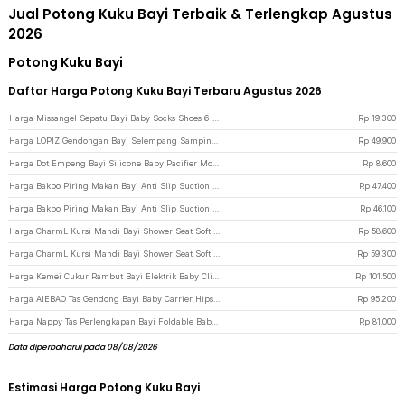
Jual Potong Kuku Bayi Terbaik & Terlengkap Agustus
2026
Potong Kuku Bayi
Daftar Harga Potong Kuku Bayi Terbaru Agustus 2026
Harga Missangel Sepatu Bayi Baby Socks Shoes 6-12 Bulan - SK612 - Gray/White
Rp
19.300
Harga LOPIZ Gendongan Bayi Selempang Samping Portabel Tali Adjustable - LPP4 - Black
Rp
49.900
Harga Dot Empeng Bayi Silicone Baby Pacifier Moustache Kumis - Black
Rp
8.600
Harga Bakpo Piring Makan Bayi Anti Slip Suction Plate Silicone Sendok Garpu - SGEE15 - Blue
Rp
47.400
Harga Bakpo Piring Makan Bayi Anti Slip Suction Plate Stainless Steel - SGEE10 - Blue
Rp
46.100
Harga CharmL Kursi Mandi Bayi Shower Seat Soft Anti Slip Drainage Hole - CH12 - Blue
Rp
58.600
Harga CharmL Kursi Mandi Bayi Shower Seat Soft Anti Slip Drainage Hole - CH12 - Yellow
Rp
59.300
Harga Kemei Cukur Rambut Bayi Elektrik Baby Clipper Shaver USB Rechargeable - KM-1319 - White
Rp
101.500
Harga AIEBAO Tas Gendong Bayi Baby Carrier Hipseat Waist Belt Stool - MW050 - Black
Rp
95.200
Harga Nappy Tas Perlengkapan Bayi Foldable Baby Caddy Diaper Bag Organizer - NP527 - Khaki
Rp
81.000
Data diperbaharui pada 08/08/2026
Estimasi Harga Potong Kuku Bayi