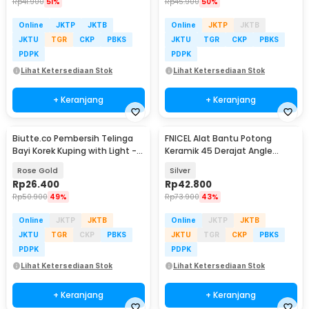
Rp
41.900
51%
Rp
45.900
50%
Online
JKTP
JKTB
Online
JKTP
JKTB
JKTU
TGR
CKP
PBKS
JKTU
TGR
CKP
PBKS
PDPK
PDPK
Lihat Ketersediaan Stok
Lihat Ketersediaan Stok
+ Keranjang
+ Keranjang
Biutte.co Pembersih Telinga
FNICEL Alat Bantu Potong
Bayi Korek Kuping with Light -
Keramik 45 Derajat Angle
0ZJX9
Grinder Stand - FN-45
Rose Gold
Silver
Rp
26.400
Rp
42.800
Rp
50.900
49%
Rp
73.900
43%
Online
JKTP
JKTB
Online
JKTP
JKTB
JKTU
TGR
CKP
PBKS
JKTU
TGR
CKP
PBKS
PDPK
PDPK
Lihat Ketersediaan Stok
Lihat Ketersediaan Stok
+ Keranjang
+ Keranjang