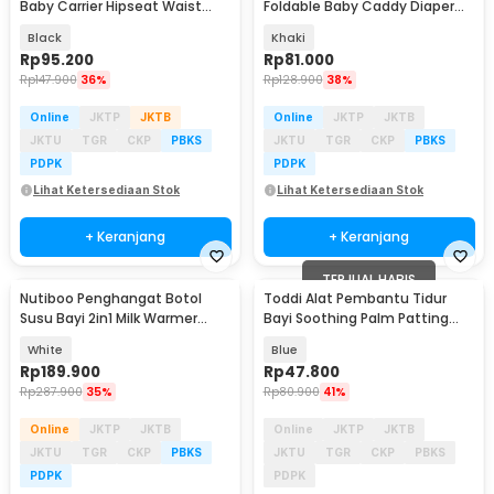
Baby Carrier Hipseat Waist
Foldable Baby Caddy Diaper
Belt Stool - MW050
Bag Organizer - NP527
Black
Khaki
Rp
95.200
Rp
81.000
Rp
147.900
36%
Rp
128.900
38%
Online
JKTP
JKTB
Online
JKTP
JKTB
JKTU
TGR
CKP
PBKS
JKTU
TGR
CKP
PBKS
PDPK
PDPK
Lihat Ketersediaan Stok
Lihat Ketersediaan Stok
+ Keranjang
+ Keranjang
TERJUAL HABIS
Nutiboo Penghangat Botol
Toddi Alat Pembantu Tidur
Susu Bayi 2in1 Milk Warmer
Bayi Soothing Palm Patting
Sterilizers - HJ-B01
Rechargeable - YM-05
White
Blue
Rp
189.900
Rp
47.800
Rp
287.900
35%
Rp
80.900
41%
Online
JKTP
JKTB
Online
JKTP
JKTB
JKTU
TGR
CKP
PBKS
JKTU
TGR
CKP
PBKS
PDPK
PDPK