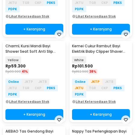
JKTU
TGR
CKP
PBKS
JKTU
TGR
CKP
PBKS
PDPK
PDPK
Lihat Ketersediaan Stok
Lihat Ketersediaan Stok
+ Keranjang
+ Keranjang
CharmL Kursi Mandi Bayi
Kemei Cukur Rambut Bayi
Shower Seat Soft Anti Slip
Elektrik Baby Clipper Shaver
Drainage Hole - CH12
USB Rechargeable - KM-1319
Yellow
White
Rp
59.300
Rp
101.500
Rp
99.900
41%
Rp
162.900
38%
Online
JKTP
JKTB
Online
JKTP
JKTB
JKTU
TGR
CKP
PBKS
JKTU
TGR
CKP
PBKS
PDPK
PDPK
Lihat Ketersediaan Stok
Lihat Ketersediaan Stok
+ Keranjang
+ Keranjang
AIEBAO Tas Gendong Bayi
Nappy Tas Perlengkapan Bayi