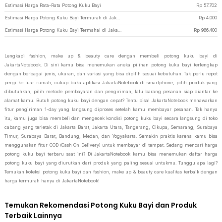
Estimasi Harga Rata-Rata Potong Kuku Bayi
Rp
57.702
Estimasi Harga Potong Kuku Bayi Termurah di JakartaNotebook
Rp
4.000
Estimasi Harga Potong Kuku Bayi Termahal di JakartaNotebook
Rp
966.400
Lengkapi fashion, make up & beauty care dengan membeli potong kuku bayi di
JakartaNotebook. Di sini kamu bisa menemukan aneka pilihan potong kuku bayi terlengkap
dengan berbagai jenis, ukuran, dan variasi yang bisa dipilih sesuai kebutuhan. Tak perlu repot
pergi ke luar rumah, cukup buka aplikasi JakartaNotebook di smartphone, pilih produk yang
dibutuhkan, pilih metode pembayaran dan pengiriman, lalu barang pesanan siap diantar ke
alamat kamu. Butuh potong kuku bayi dengan cepat? Tentu bisa! JakartaNotebook menawarkan
fitur pengiriman 1-day yang langsung diproses setelah kamu membayar pesanan. Tak hanya
itu, kamu juga bisa membeli dan mengecek kondisi potong kuku bayi secara langsung di toko
cabang yang terletak di Jakarta Barat, Jakarta Utara, Tangerang, Cikupa, Semarang, Surabaya
Timur, Surabaya Barat, Bandung, Medan, dan Yogyakarta. Semakin praktis karena kamu bisa
menggunakan fitur COD (Cash On Delivery) untuk membayar di tempat. Sedang mencari harga
potong kuku bayi terbaru saat ini? Di JakartaNotebook kamu bisa menemukan daftar harga
potong kuku bayi yang diurutkan dari produk yang paling sesuai untukmu. Tunggu apa lagi?
Temukan koleksi potong kuku bayi dan fashion, make up & beauty care kualitas terbaik dengan
harga termurah hanya di JakartaNotebook!
Temukan Rekomendasi Potong Kuku Bayi dan Produk
Terbaik Lainnya