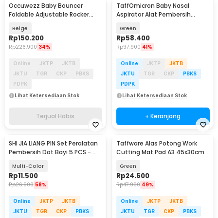
Occuwezz Baby Bouncer
TaffOmicron Baby Nasal
Foldable Adjustable Rocker
Aspirator Alat Pembersih
Ayunan Bayi - OW40
Hidung Bayi - HD-8031
Beige
Green
Rp
150.200
Rp
58.400
Rp
226.900
34%
Rp
97.900
41%
Online
JKTP
JKTB
Online
JKTP
JKTB
JKTU
TGR
CKP
PBKS
JKTU
TGR
CKP
PBKS
PDPK
PDPK
Lihat Ketersediaan Stok
Lihat Ketersediaan Stok
Terjual Habis
+ Keranjang
SHI JIA LIANG PIN Set Peralatan
Taffware Alas Potong Work
Pembersih Dot Bayi 5 PCS -
Cutting Mat Pad A3 45x30cm
ZX144
Multi-Color
Green
Rp
11.500
Rp
24.600
Rp
26.900
58%
Rp
47.900
49%
Online
JKTP
JKTB
Online
JKTP
JKTB
JKTU
TGR
CKP
PBKS
JKTU
TGR
CKP
PBKS