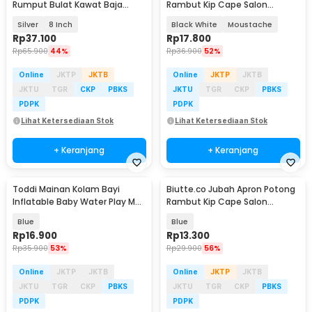
Rumput Bulat Kawat Baja
Rambut Kip Cape Salon
Weed Brush - LI2
Barbershop Anti Air - WB14
Silver
8 Inch
Black White
Moustache
Rp
37.100
Rp
17.800
Rp
65.900
44%
Rp
36.900
52%
Online
JKTP
JKTB
Online
JKTP
JKTB
JKTU
TGR
CKP
PBKS
JKTU
TGR
CKP
PBKS
PDPK
PDPK
Lihat Ketersediaan Stok
Lihat Ketersediaan Stok
+ Keranjang
+ Keranjang
Toddi Mainan Kolam Bayi
Biutte.co Jubah Apron Potong
Inflatable Baby Water Play Mat
Rambut Kip Cape Salon
Tummy Time - TM48
Barbershop - LGI01
Blue
Blue
Rp
16.900
Rp
13.300
Rp
35.900
53%
Rp
29.900
56%
Online
JKTP
JKTB
Online
JKTP
JKTB
JKTU
TGR
CKP
PBKS
JKTU
TGR
CKP
PBKS
PDPK
PDPK