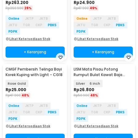
Rp
263.200
Rp
24.900
Rp
360.900
28%
Rp
47.900
49%
Online
JKTP
JKTB
Online
JKTP
JKTB
JKTU
TGR
CKP
PBKS
JKTU
TGR
CKP
PBKS
PDPK
PDPK
Lihat Ketersediaan Stok
Lihat Ketersediaan Stok
+ Keranjang
+ Keranjang
CMGF Pembersih Telinga Bayi
LISM Mata Pisau Potong
Korek Kuping with Light - CG18
Rumput Bulat Kawat Baja
Weed Brush - LI2
Rose Gold
Silver
6 Inch
Rp
25.000
Rp
26.800
Rp
47.900
48%
Rp
50.900
48%
Online
JKTP
JKTB
Online
JKTP
JKTB
JKTU
TGR
CKP
PBKS
JKTU
TGR
CKP
PBKS
PDPK
PDPK
Lihat Ketersediaan Stok
Lihat Ketersediaan Stok