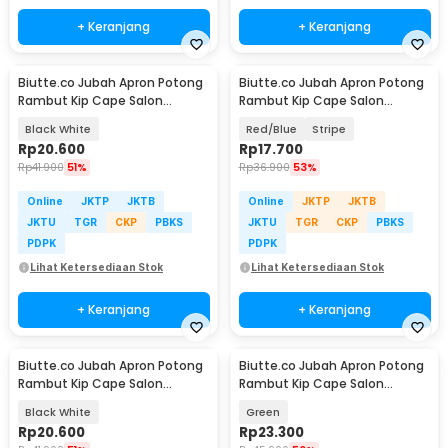
+ Keranjang
+ Keranjang
Biutte.co Jubah Apron Potong
Biutte.co Jubah Apron Potong
Rambut Kip Cape Salon
Rambut Kip Cape Salon
Barbershop Anti Air - WB25
Barbershop Anti Air - WB14
Black White
Red/Blue
Stripe
Rp
20.600
Rp
17.700
Rp
41.900
51%
Rp
36.900
53%
Online
JKTP
JKTB
Online
JKTP
JKTB
JKTU
TGR
CKP
PBKS
JKTU
TGR
CKP
PBKS
PDPK
PDPK
Lihat Ketersediaan Stok
Lihat Ketersediaan Stok
+ Keranjang
+ Keranjang
Biutte.co Jubah Apron Potong
Biutte.co Jubah Apron Potong
Rambut Kip Cape Salon
Rambut Kip Cape Salon
Barbershop Anti Air - WB04
Barbershop Anti Air - WB04
Black White
Green
Rp
20.600
Rp
23.300