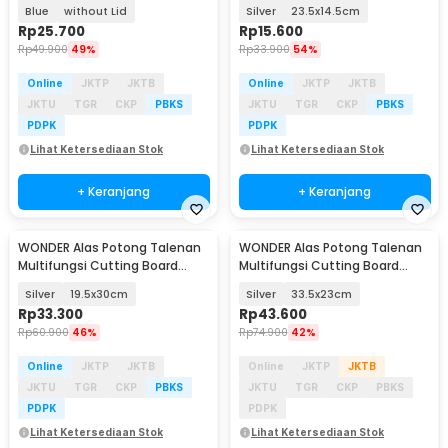
Steel Silikon - SGEE5
Stainless Steel - W02
Blue
without Lid
Silver
23.5x14.5cm
Rp
25.700
Rp
15.600
Rp
49.900
49%
Rp
33.900
54%
Online
JKTP
JKTB
Online
JKTP
JKTB
JKTU
TGR
CKP
PBKS
JKTU
TGR
CKP
PBKS
PDPK
PDPK
Lihat Ketersediaan Stok
Lihat Ketersediaan Stok
+ Keranjang
+ Keranjang
WONDER Alas Potong Talenan
WONDER Alas Potong Talenan
Multifungsi Cutting Board
Multifungsi Cutting Board
Stainless Steel - W02
Stainless Steel - W02
Silver
19.5x30cm
Silver
33.5x23cm
Rp
33.300
Rp
43.600
Rp
60.900
46%
Rp
74.900
42%
Online
JKTP
JKTB
Online
JKTP
JKTB
JKTU
TGR
CKP
PBKS
JKTU
TGR
CKP
PBKS
PDPK
PDPK
Lihat Ketersediaan Stok
Lihat Ketersediaan Stok