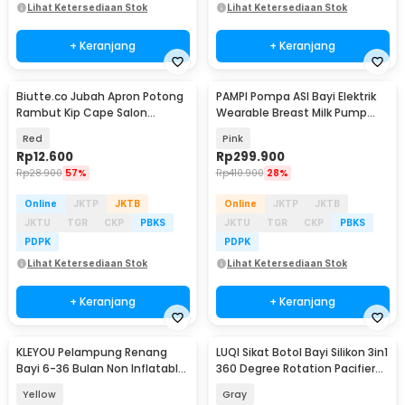
Lihat Ketersediaan Stok
Lihat Ketersediaan Stok
+ Keranjang
+ Keranjang
Biutte.co Jubah Apron Potong
PAMPI Pompa ASI Bayi Elektrik
Rambut Kip Cape Salon
Wearable Breast Milk Pump
Barbershop - LGI01
180ml - S21
Red
Pink
Rp
12.600
Rp
299.900
Rp
28.900
57%
Rp
410.900
28%
Online
JKTP
JKTB
Online
JKTP
JKTB
JKTU
TGR
CKP
PBKS
JKTU
TGR
CKP
PBKS
PDPK
PDPK
Lihat Ketersediaan Stok
Lihat Ketersediaan Stok
+ Keranjang
+ Keranjang
KLEYOU Pelampung Renang
LUQI Sikat Botol Bayi Silikon 3in1
Bayi 6-36 Bulan Non Inflatable
360 Degree Rotation Pacifier
Pearl Foam - H054
Brush - SD8001
Yellow
Gray