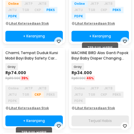
Online
JKTP
JKTB
Online
JKTP
JKTB
JKTU
TGR
CKP
PBKS
JKTU
TGR
CKP
PBKS
PDPK
PDPK
Lihat Ketersediaan Stok
Lihat Ketersediaan Stok
+ Keranjang
+ Keranjang
TERJUAL HABIS
CharmL Tempat Duduk Kursi
MACHINE BIRD Alas Ganti Popok
Mobil Bayi Baby Safety Car
Bayi Baby Diaper Changing
Seat - LAD05
Mat Waterproof - BY401
Gray
Gray
Rp
74.000
Rp
34.000
Rp
119.900
39%
Rp
61.900
46%
Online
JKTP
JKTB
Online
JKTP
JKTB
JKTU
TGR
CKP
PBKS
JKTU
TGR
CKP
PBKS
PDPK
PDPK
Lihat Ketersediaan Stok
Lihat Ketersediaan Stok
+ Keranjang
Terjual Habis
TERJUAL HABIS