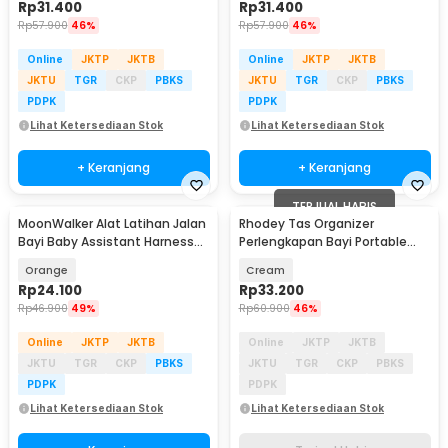
Rp
31.400
Rp
31.400
Rp
57.900
46%
Rp
57.900
46%
Online
JKTP
JKTB
Online
JKTP
JKTB
JKTU
TGR
CKP
PBKS
JKTU
TGR
CKP
PBKS
PDPK
PDPK
Lihat Ketersediaan Stok
Lihat Ketersediaan Stok
+ Keranjang
+ Keranjang
TERJUAL HABIS
MoonWalker Alat Latihan Jalan
Rhodey Tas Organizer
Bayi Baby Assistant Harnesses
Perlengkapan Bayi Portable
- MW048
Baby Diaper Caddy Bag -
Orange
Cream
SS320
Rp
24.100
Rp
33.200
Rp
46.900
49%
Rp
60.900
46%
Online
JKTP
JKTB
Online
JKTP
JKTB
JKTU
TGR
CKP
PBKS
JKTU
TGR
CKP
PBKS
PDPK
PDPK
Lihat Ketersediaan Stok
Lihat Ketersediaan Stok