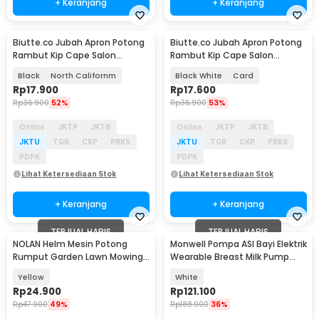
+ Keranjang
+ Keranjang
Biutte.co Jubah Apron Potong
Biutte.co Jubah Apron Potong
Rambut Kip Cape Salon
Rambut Kip Cape Salon
Barbershop Anti Air - WB14
Barbershop Anti Air - WB14
Black
North Californm
Black White
Card
Rp
17.900
Rp
17.600
Rp
36.900
52%
Rp
36.900
53%
Online
JKTP
JKTB
Online
JKTP
JKTB
JKTU
TGR
CKP
PBKS
JKTU
TGR
CKP
PBKS
PDPK
PDPK
Lihat Ketersediaan Stok
Lihat Ketersediaan Stok
+ Keranjang
+ Keranjang
TERJUAL HABIS
TERJUAL HABIS
NOLAN Helm Mesin Potong
Monwell Pompa ASI Bayi Elektrik
Rumput Garden Lawn Mowing
Wearable Breast Milk Pump
Protective Cover - N-20
200ml - NYK02
Yellow
White
Rp
24.900
Rp
121.100
Rp
47.900
49%
Rp
188.900
36%