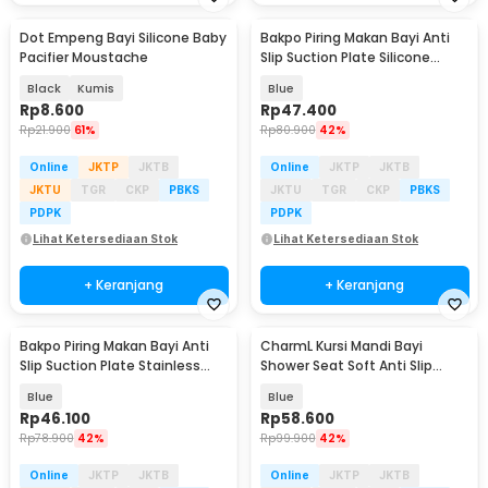
Dot Empeng Bayi Silicone Baby
Bakpo Piring Makan Bayi Anti
Pacifier Moustache
Slip Suction Plate Silicone
Sendok Garpu - SGEE15
Black
Kumis
Blue
Rp
8.600
Rp
47.400
Rp
21.900
61%
Rp
80.900
42%
Online
JKTP
JKTB
Online
JKTP
JKTB
JKTU
TGR
CKP
PBKS
JKTU
TGR
CKP
PBKS
PDPK
PDPK
Lihat Ketersediaan Stok
Lihat Ketersediaan Stok
+ Keranjang
+ Keranjang
Bakpo Piring Makan Bayi Anti
CharmL Kursi Mandi Bayi
Slip Suction Plate Stainless
Shower Seat Soft Anti Slip
Steel - SGEE10
Drainage Hole - CH12
Blue
Blue
Rp
46.100
Rp
58.600
Rp
78.900
42%
Rp
99.900
42%
Online
JKTP
JKTB
Online
JKTP
JKTB