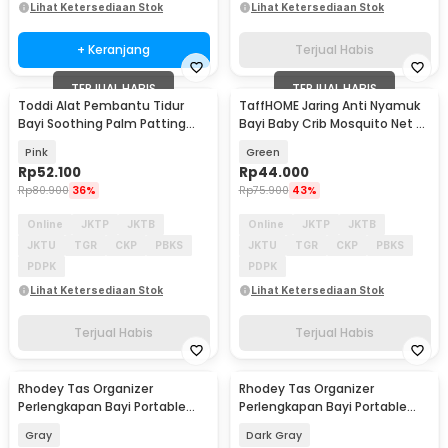
Lihat Ketersediaan Stok
Lihat Ketersediaan Stok
+ Keranjang
Terjual Habis
TERJUAL HABIS
TERJUAL HABIS
Toddi Alat Pembantu Tidur
TaffHOME Jaring Anti Nyamuk
Bayi Soothing Palm Patting
Bayi Baby Crib Mosquito Net -
Rechargeable - YM-05
BB2
Pink
Green
Rp
52.100
Rp
44.000
Rp
80.900
36%
Rp
75.900
43%
Online
JKTP
JKTB
Online
JKTP
JKTB
JKTU
TGR
CKP
PBKS
JKTU
TGR
CKP
PBKS
PDPK
PDPK
Lihat Ketersediaan Stok
Lihat Ketersediaan Stok
Terjual Habis
Terjual Habis
Rhodey Tas Organizer
Rhodey Tas Organizer
Perlengkapan Bayi Portable
Perlengkapan Bayi Portable
Baby Diaper Caddy Bag -
Baby Diaper Caddy Bag -
Gray
Dark Gray
SS320
SS320