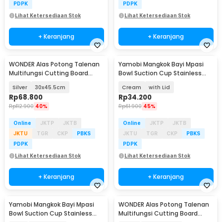
PDPK
PDPK
Lihat Ketersediaan Stok
Lihat Ketersediaan Stok
+ Keranjang
+ Keranjang
WONDER Alas Potong Talenan
Yamobi Mangkok Bayi Mpasi
Baru
Multifungsi Cutting Board
Bowl Suction Cup Stainless
Stainless Steel - W02
Steel Silikon - SGEE5
Silver
30x45.5cm
Cream
with Lid
Rp
68.800
Rp
34.200
Rp
112.900
40%
Rp
61.900
45%
Online
JKTP
JKTB
Online
JKTP
JKTB
JKTU
TGR
CKP
PBKS
JKTU
TGR
CKP
PBKS
PDPK
PDPK
Lihat Ketersediaan Stok
Lihat Ketersediaan Stok
+ Keranjang
+ Keranjang
Yamobi Mangkok Bayi Mpasi
WONDER Alas Potong Talenan
Baru
Bowl Suction Cup Stainless
Multifungsi Cutting Board