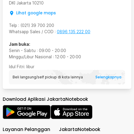
DKI Jakarta
10210
Lihat google maps
Telp
:
(021) 39 700 200
Whatsapp Sales / COD
:
0896 135 222 00
Jam buka:
Senin - Sabtu
:
09:00
-
20:00
Minggu/Libur Nasional
:
12:00
-
20:00
Idul Fitri
: libur
Selengkapnya
Beli langsung/self pickup di kota lainnya
Download Aplikasi JakartaNotebook
Layanan Pelanggan
JakartaNotebook