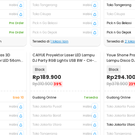
Habis
Toko Tangerang
Habis
Toko Tangerang
Habis
Toko Cikupa
Habis
Toko Cikupa
Pre Order
Pick n Go Bekasi
Habis
Pick n Go Bekasi
Pre Order
Pick n Go Depok
Habis
Pick n Go Depok
n
Tersedia di
1
lokasi lain
Tersedia di
2
lokas
pas 3D
CAIYUE Proyektor Laser LED Lampu
Youe Shone Pro
r LED 56cm -
DJ Party RGB Lights USB 8W - CH-
Lampu Disco DJ
M0001
RGB-62
Black
Black
Rp
189.900
Rp
294.10
Rp
310.900
Rp
378.900
39%
23
Sisa 10
Gudang Online
Tersedia
Gudang Online
Habis
Toko Jakarta Pusat
Habis
Toko Jakarta Pusa
Habis
Toko Jakarta Barat
Habis
Toko Jakarta Bara
Habis
Toko Jakarta Utara
Habis
Toko Jakarta Utar
Habis
Toko Tangerang
Habis
Toko Tangerang