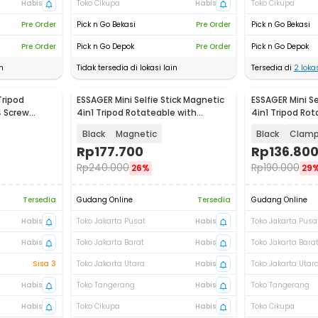
Habis
Toko Cikupa
Habis
Toko Cikupa
Pre Order
Pick n Go Bekasi
Pre Order
Pick n Go Bekasi
Pre Order
Pick n Go Depok
Pre Order
Pick n Go Depok
n
Tidak tersedia di lokasi lain
Tersedia di
2
lokas
Tripod
ESSAGER Mini Selfie Stick Magnetic
ESSAGER Mini Se
Baru
Baru
4 Screw
4in1 Tripod Rotateable with
4in1 Tripod Rot
5
Remote - F07-F08
Remote - F07-
Black
Magnetic
Black
Clam
Rp
177.700
Rp
136.80
Rp
240.000
Rp
190.000
26%
29
Tersedia
Gudang Online
Tersedia
Gudang Online
Habis
Toko Jakarta Pusat
Habis
Toko Jakarta Pusa
Habis
Toko Jakarta Barat
Habis
Toko Jakarta Bara
Sisa 3
Toko Jakarta Utara
Habis
Toko Jakarta Utar
Habis
Toko Tangerang
Habis
Toko Tangerang
Habis
Toko Cikupa
Habis
Toko Cikupa