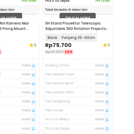
Pre Order
Pick n Go Depok
Pre Order
okasi lain
Tidak tersedia di lokasi lain
UAL HABIS
TERJUAL HABIS
Mini Kamera Aksi
SH Stand Proyektor Telescopic
3 Prong Mount
Adjustable 360 Rotation Projector
MNP-01
Base - SH-05
Black
Panjang 25-40cm
0
Rp
75.700
5
5
Rp
121.900
%
38%
Habis
Gudang Online
Habis
t
Habis
Toko Jakarta Pusat
Habis
t
Habis
Toko Jakarta Barat
Habis
a
Habis
Toko Jakarta Utara
Habis
Habis
Toko Tangerang
Habis
Habis
Toko Cikupa
Habis
Habis
Pick n Go Bekasi
Habis
Habis
Pick n Go Depok
Habis