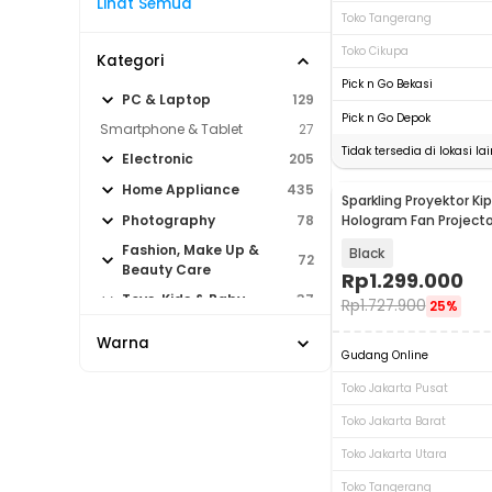
Lihat Semua
Toko Tangerang
Toko Cikupa
Kategori
Pick n Go Bekasi
PC & Laptop
129
Pick n Go Depok
Smartphone & Tablet
27
Tidak tersedia di lokasi lai
Electronic
205
Home Appliance
435
Sparkling Proyektor Ki
Hologram Fan Projecto
Photography
78
P56
Fashion, Make Up &
Black
72
Beauty Care
Rp
1.299.000
Toys, Kids & Baby
37
Rp
1.727.900
25%
Hobby
57
Warna
Gudang Online
Sport & Outdoor
180
Toko Jakarta Pusat
Toko Jakarta Barat
Toko Jakarta Utara
Toko Tangerang