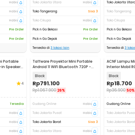
Habis
Toko Jakarta Utara
Habis
Toko Jakarta Utar
Habis
Toko Tangerang
Sisa 3
Toko Tangerang
Habis
Toko Cikupa
Habis
Toko Cikupa
Pre Order
Pick n Go Bekasi
Pre Order
Pick n Go Bekasi
Pre Order
Pick n Go Depok
Pre Order
Pick n Go Depok
Tersedia di
3
lokasi lain
Tersedia di
3
lokas
i Portable
Taffware Proyektor Mini Portable
ACNF Lampu Min
-in Speaker -
Android 11 WiFi Bluetooth 720P -
Interior Mobil 
HY320
Black
Black
Rp
791.100
Rp
18.700
4
Rp
1.067.900
Rp
36.900
26%
50%
Tersedia
Gudang Online
Habis
Gudang Online
Habis
Toko Jakarta Pusat
Habis
Toko Jakarta Pusa
Habis
Toko Jakarta Barat
Sisa 3
Toko Jakarta Bara
Habis
Toko Jakarta Utara
Habis
Toko Jakarta Utar