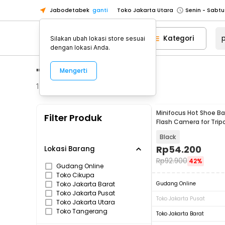
Jabodetabek
ganti
Toko Jakarta Utara
Toko Tangerang
Kategori
Silakan ubah lokasi store sesuai
Toko Cikupa
dengan lokasi Anda.
Pick n Go Jakarta Barat
Senin - J
"proyektor mini"
Mengerti
Pick n Go Bekasi
Senin - Jumat (08
Pick n Go Depok
Senin - Jumat (08
1049
Produk
Toko Jakarta Pusat
Senin - Sabtu
Minifocus Hot Shoe Ba
Filter Produk
Toko Jakarta Barat
Senin - Sabtu
Flash Camera for Tripo
MF-1901
Toko Jakarta Utara
Black
Toko Tangerang
Rp
54.200
Lokasi Barang
Rp
92.900
42%
Toko Cikupa
Gudang Online
Toko Cikupa
Pick n Go Jakarta Barat
Senin - J
Toko Jakarta Barat
Gudang Online
Pick n Go Bekasi
Senin - Jumat (08
Toko Jakarta Pusat
Toko Jakarta Pusat
Toko Jakarta Utara
Pick n Go Depok
Senin - Jumat (08
Toko Tangerang
Toko Jakarta Barat