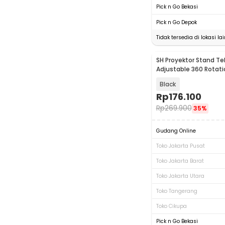
Pick n Go Bekasi
Pick n Go Depok
Tidak tersedia di lokasi lai
SH Proyektor Stand Te
Adjustable 360 Rotati
Angle - SH-04
Black
Rp
176.100
Rp
269.900
35%
Gudang Online
Toko Jakarta Pusat
Toko Jakarta Barat
Toko Jakarta Utara
Toko Tangerang
Toko Cikupa
Pick n Go Bekasi