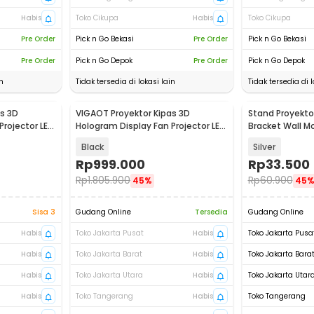
Habis
Toko Cikupa
Habis
Toko Cikupa
Pre Order
Pick n Go Bekasi
Pre Order
Pick n Go Bekasi
Pre Order
Pick n Go Depok
Pre Order
Pick n Go Depok
n
Tidak tersedia di lokasi lain
Tidak tersedia di l
s 3D
VIGAOT Proyektor Kipas 3D
Stand Proyekto
Projector LED
Hologram Display Fan Projector LED
Bracket Wall Mo
49cm - P50
810
Black
Silver
Rp
999.000
Rp
33.500
Rp
1.805.900
Rp
60.900
45%
45
Sisa 3
Gudang Online
Tersedia
Gudang Online
Habis
Toko Jakarta Pusat
Habis
Toko Jakarta Pusa
Habis
Toko Jakarta Barat
Habis
Toko Jakarta Bara
Habis
Toko Jakarta Utara
Habis
Toko Jakarta Utar
Habis
Toko Tangerang
Habis
Toko Tangerang