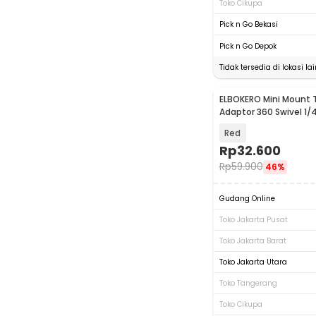
Toko Cikupa
Pick n Go Bekasi
Pick n Go Depok
Tidak tersedia di lokasi lai
ELBOKERO Mini Mount 
Adaptor 360 Swivel 1/
GoPro Insta360 - KF4
Red
Rp
32.600
Rp
59.900
46%
Gudang Online
Toko Jakarta Pusat
Toko Jakarta Barat
Toko Jakarta Utara
Toko Tangerang
Toko Cikupa