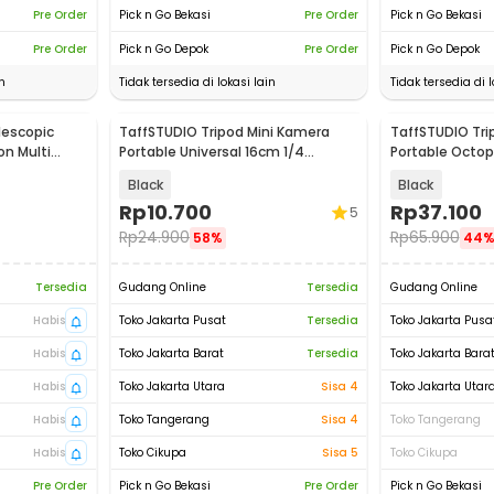
Pre Order
Pick n Go Bekasi
Pre Order
Pick n Go Bekasi
Pre Order
Pick n Go Depok
Pre Order
Pick n Go Depok
n
Tidak tersedia di lokasi lain
Tidak tersedia di l
lescopic
TaffSTUDIO Tripod Mini Kamera
TaffSTUDIO Tri
on Multi
Portable Universal 16cm 1/4
Portable Octo
Monopod - CP-GP264
300mm - B07
Black
Black
Rp
10.700
Rp
37.100
5
Rp
24.900
Rp
65.900
58%
44
Tersedia
Gudang Online
Tersedia
Gudang Online
Habis
Toko Jakarta Pusat
Tersedia
Toko Jakarta Pusa
Habis
Toko Jakarta Barat
Tersedia
Toko Jakarta Bara
Habis
Toko Jakarta Utara
Sisa 4
Toko Jakarta Utar
Habis
Toko Tangerang
Sisa 4
Toko Tangerang
Habis
Toko Cikupa
Sisa 5
Toko Cikupa
Pre Order
Pick n Go Bekasi
Pre Order
Pick n Go Bekasi