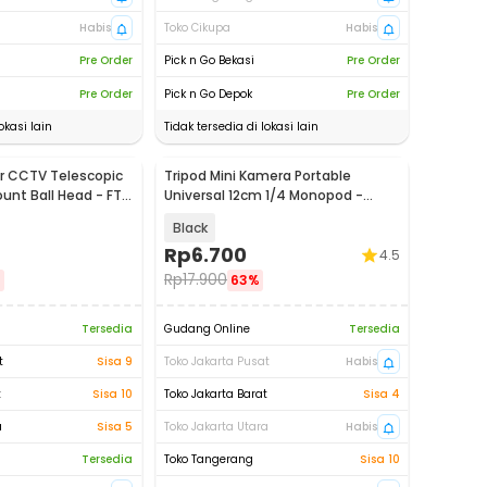
Habis
Toko Cikupa
Habis
Pre Order
Pick n Go Bekasi
Pre Order
Pre Order
Pick n Go Depok
Pre Order
okasi lain
Tidak tersedia di lokasi lain
r CCTV Telescopic
Tripod Mini Kamera Portable
unt Ball Head - FT-
Universal 12cm 1/4 Monopod -
TP179
Black
Rp
6.700
4.5
Rp
17.900
%
63%
Tersedia
Gudang Online
Tersedia
t
Sisa 9
Toko Jakarta Pusat
Habis
t
Sisa 10
Toko Jakarta Barat
Sisa 4
a
Sisa 5
Toko Jakarta Utara
Habis
Tersedia
Toko Tangerang
Sisa 10