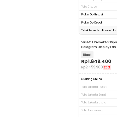
Toko Cikupa
Pick n Go Bekasi
Pick n Go Depok
Tidak tersedia di lokasi lai
VIGAOT Proyektor Kipa
Hologram Display Fan 
61.5cm - P62Pro
Black
Rp
1.849.400
Rp
2.459.900
25%
Gudang Online
Toko Jakarta Pusat
Toko Jakarta Barat
Toko Jakarta Utara
Toko Tangerang