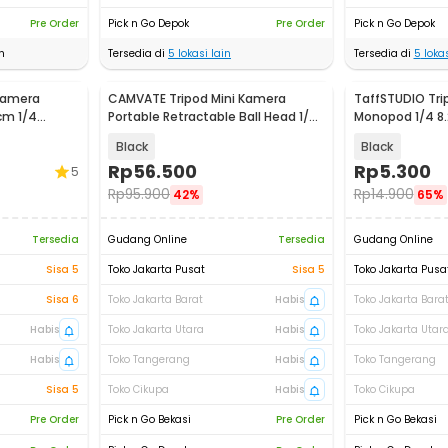
Pre Order
Pick n Go Depok
Pre Order
Pick n Go Depok
n
Tersedia di
5
lokasi lain
Tersedia di
5
lokas
 Kamera
CAMVATE Tripod Mini Kamera
TaffSTUDIO Tri
cm 1/4
Portable Retractable Ball Head 1/4
Monopod 1/4 8
Monopod - CM-14
Insta360 - YX-
Black
Black
Rp
56.500
Rp
5.300
5
Rp
95.900
Rp
14.900
42%
65%
Tersedia
Gudang Online
Tersedia
Gudang Online
Sisa 5
Toko Jakarta Pusat
Sisa 5
Toko Jakarta Pusa
Sisa 6
Toko Jakarta Barat
Habis
Toko Jakarta Bara
Habis
Toko Jakarta Utara
Habis
Toko Jakarta Utar
Habis
Toko Tangerang
Habis
Toko Tangerang
Sisa 5
Toko Cikupa
Habis
Toko Cikupa
Pre Order
Pick n Go Bekasi
Pre Order
Pick n Go Bekasi