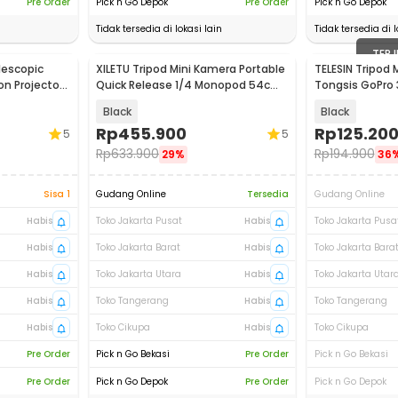
Pre Order
Pick n Go Depok
Pre Order
Pick n Go Depok
Tidak tersedia di lokasi lain
Tidak tersedia di l
TERJ
lescopic
XILETU Tripod Mini Kamera Portable
TELESIN Tripod 
on Projector
Quick Release 1/4 Monopod 54cm
Tongsis GoPro 
- FM5S-MINI
Monopod - S1-
Black
Black
Rp
455.900
Rp
125.20
5
5
Rp
633.900
Rp
194.900
29%
36
Sisa 1
Gudang Online
Tersedia
Gudang Online
Habis
Toko Jakarta Pusat
Habis
Toko Jakarta Pusa
Habis
Toko Jakarta Barat
Habis
Toko Jakarta Bara
Habis
Toko Jakarta Utara
Habis
Toko Jakarta Utar
Habis
Toko Tangerang
Habis
Toko Tangerang
Habis
Toko Cikupa
Habis
Toko Cikupa
Pre Order
Pick n Go Bekasi
Pre Order
Pick n Go Bekasi
Pre Order
Pick n Go Depok
Pre Order
Pick n Go Depok