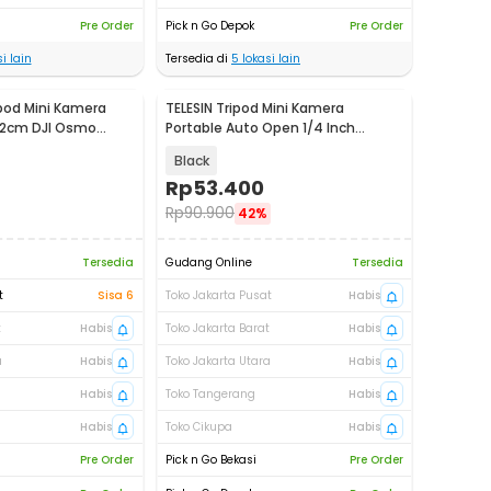
Pre Order
Pick n Go Depok
Pre Order
i lain
Tersedia di
5
lokasi lain
pod Mini Kamera
TELESIN Tripod Mini Kamera
.2cm DJI Osmo
Portable Auto Open 1/4 Inch
82
Monopod - S3-EAK-06
Black
Rp
53.400
Rp
90.900
42%
Tersedia
Gudang Online
Tersedia
t
Sisa 6
Toko Jakarta Pusat
Habis
t
Habis
Toko Jakarta Barat
Habis
a
Habis
Toko Jakarta Utara
Habis
Habis
Toko Tangerang
Habis
Habis
Toko Cikupa
Habis
Pre Order
Pick n Go Bekasi
Pre Order