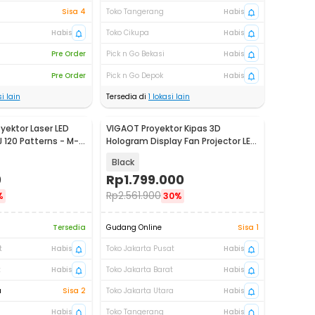
Sisa 4
Toko Tangerang
Habis
Habis
Toko Cikupa
Habis
Pre Order
Pick n Go Bekasi
Habis
Pre Order
Pick n Go Depok
Habis
i lain
Tersedia di
1
lokasi lain
yektor Laser LED
VIGAOT Proyektor Kipas 3D
 120 Patterns - M-
Hologram Display Fan Projector LED
65cm - P65
Black
0
Rp
1.799.000
Rp
2.561.900
%
30%
Tersedia
Gudang Online
Sisa 1
t
Habis
Toko Jakarta Pusat
Habis
t
Habis
Toko Jakarta Barat
Habis
a
Sisa 2
Toko Jakarta Utara
Habis
Habis
Toko Tangerang
Habis