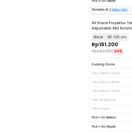
Pick n Go Depok
Tersedia di
4
lokasi lain
SH Stand Proyektor Te
Adjustable 360 Rotati
Base - SH-05
Black
85-125 cm
Rp
161.200
Rp
240.900
34%
Gudang Online
Toko Jakarta Pusat
Toko Jakarta Barat
Toko Jakarta Utara
Toko Tangerang
Toko Cikupa
Pick n Go Bekasi
Pick n Go Depok