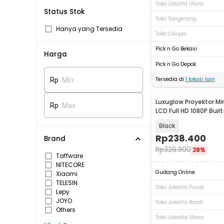
Toko Jakarta Utara
Status Stok
Toko Tangerang
Hanya yang Tersedia
Toko Cikupa
Pick n Go Bekasi
Harga
Pick n Go Depok
Tersedia di
1
lokasi lain
Rp
Min
Luxuglow Proyektor Min
Rp
Max
LCD Full HD 1080P Built
YT200
Black
Rp
238.400
Brand
Rp
326.900
28%
Taffware
NITECORE
Gudang Online
Xiaomi
TELESIN
Toko Jakarta Pusat
Lepy
JOYO
Toko Jakarta Barat
Others
Toko Jakarta Utara