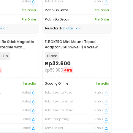
Habis
Toko Cikupa
Habis
Pre Order
Pick n Go Bekasi
Pre Order
Pre Order
Pick n Go Depok
Pre Order
i lain
Tersedia di
2
lokasi lain
lfie Stick Magnetic
ELBOKERO Mini Mount Tripod
ateable with
Adaptor 360 Swivel 1/4 Screw
F08
GoPro Insta360 - KF45
p-On
Black
0
Rp
32.600
Rp
59.900
%
46%
Tersedia
Gudang Online
Tersedia
t
Habis
Toko Jakarta Pusat
Habis
t
Habis
Toko Jakarta Barat
Habis
a
Habis
Toko Jakarta Utara
Habis
Habis
Toko Tangerang
Habis
Habis
Toko Cikupa
Habis