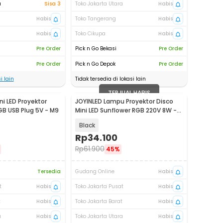
a
Sisa 3
Toko Jakarta Utara
Habis
Habis
Toko Tangerang
Habis
Habis
Toko Cikupa
Habis
Pre Order
Pick n Go Bekasi
Pre Order
Pre Order
Pick n Go Depok
Pre Order
i lain
Tidak tersedia di lokasi lain
TERJUAL HABIS
i LED Proyektor
JOYINLED Lampu Proyektor Disco
RGB USB Plug 5V - M9
Mini LED Sunflower RGB 220V 8W -
J-560
Black
Rp
34.100
Rp
61.900
45%
Tersedia
Gudang Online
Habis
t
Habis
Toko Jakarta Pusat
Habis
t
Habis
Toko Jakarta Barat
Habis
a
Habis
Toko Jakarta Utara
Habis