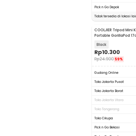
Pick n Go Depok
Tidak tersedia di lokasi lai
COOLJIER Tripod Mini
Portable GorillaPod 17
Monopod - XTK75
Black
Rp
10.300
Rp
24.900
59%
Gudang Online
Toko Jakarta Pusat
Toko Jakarta Barat
Toko Jakarta Utara
Toko Tangerang
Toko Cikupa
Pick n Go Bekasi