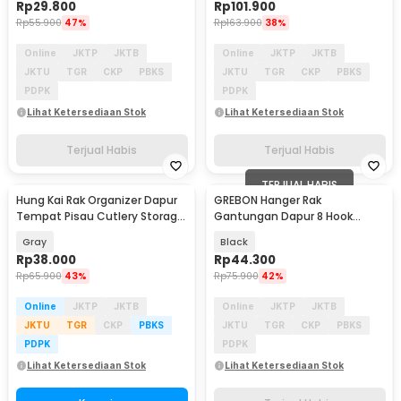
Rp
29.800
Rp
101.900
Rp
55.900
47%
Rp
163.900
38%
Online
JKTP
JKTB
Online
JKTP
JKTB
JKTU
TGR
CKP
PBKS
JKTU
TGR
CKP
PBKS
PDPK
PDPK
Lihat Ketersediaan Stok
Lihat Ketersediaan Stok
Terjual Habis
Terjual Habis
TERJUAL HABIS
Hung Kai Rak Organizer Dapur
GREBON Hanger Rak
Tempat Pisau Cutlery Storage
Gantungan Dapur 8 Hook
Box - PP23
Strong Adhesive - E009
Gray
Black
Rp
38.000
Rp
44.300
Rp
65.900
43%
Rp
75.900
42%
Online
JKTP
JKTB
Online
JKTP
JKTB
JKTU
TGR
CKP
PBKS
JKTU
TGR
CKP
PBKS
PDPK
PDPK
Lihat Ketersediaan Stok
Lihat Ketersediaan Stok