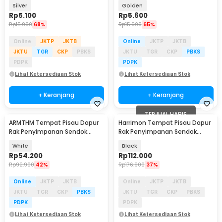
Steel - ECKS2
Steel - ECKS2
Silver
Golden
Rp
5.100
Rp
5.600
Rp
15.900
68%
Rp
15.900
65%
Online
JKTP
JKTB
Online
JKTP
JKTB
JKTU
TGR
CKP
PBKS
JKTU
TGR
CKP
PBKS
PDPK
PDPK
Lihat Ketersediaan Stok
Lihat Ketersediaan Stok
+ Keranjang
+ Keranjang
TERJUAL HABIS
ARMTHM Tempat Pisau Dapur
Harrimon Tempat Pisau Dapur
Rak Penyimpanan Sendok
Rak Penyimpanan Sendok
Sumpit Rotasi 360 - AR360
Sumpit Organizer - HR-28
White
Black
Rp
54.200
Rp
112.000
Rp
92.900
42%
Rp
176.900
37%
Online
JKTP
JKTB
Online
JKTP
JKTB
JKTU
TGR
CKP
PBKS
JKTU
TGR
CKP
PBKS
PDPK
PDPK
Lihat Ketersediaan Stok
Lihat Ketersediaan Stok