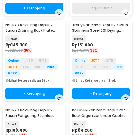
+ Keranjang
Terjual Habis
NYTRYD Rak Piring Dapur 2
Treuy Rak Piring Dapur 2 Susun
Susun Draining Rack Plate
Stainless Steel 201 Drying
Bowls Carbon Steel - NY-3
Storage Rack - TR-201
Black
Silver
Rp
145.300
Rp
181.000
Rp
220.900
35%
Rp
275.900
35%
Online
JKTP
JKTB
Online
JKTP
JKTB
JKTU
TGR
CKP
PBKS
JKTU
TGR
CKP
PBKS
PDPK
PDPK
Lihat Ketersediaan Stok
Lihat Ketersediaan Stok
+ Keranjang
+ Keranjang
NYTRYD Rak Piring Dapur 2
KAIERSEN Rak Panci Dapur Pot
Susun Pengering Stainless
Rack Organizer Under Cabinet
Steel Kitchen Rack - NY-21
8 Tier - KA1
Black
Black
Rp
108.400
Rp
84.200