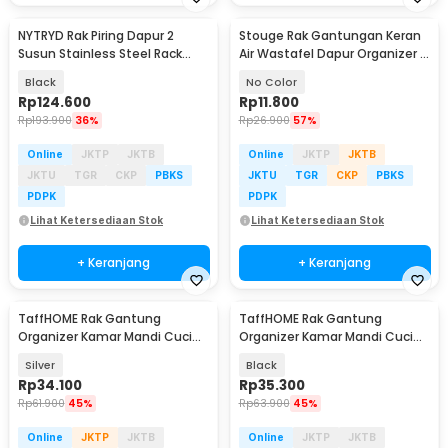
NYTRYD Rak Piring Dapur 2
Stouge Rak Gantungan Keran
Susun Stainless Steel Rack
Air Wastafel Dapur Organizer -
Utensil Holder - NY-2
PXM19
Black
No Color
Rp
124.600
Rp
11.800
Rp
193.900
36%
Rp
26.900
57%
Online
JKTP
JKTB
Online
JKTP
JKTB
JKTU
TGR
CKP
PBKS
JKTU
TGR
CKP
PBKS
PDPK
PDPK
Lihat Ketersediaan Stok
Lihat Ketersediaan Stok
+ Keranjang
+ Keranjang
TaffHOME Rak Gantung
TaffHOME Rak Gantung
Organizer Kamar Mandi Cuci
Organizer Kamar Mandi Cuci
Piring Dapur - YJ01
Piring Dapur - YJ01
Silver
Black
Rp
34.100
Rp
35.300
Rp
61.900
45%
Rp
63.900
45%
Online
JKTP
JKTB
Online
JKTP
JKTB