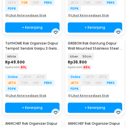
JKTU
TGR
CKP
PBKS
JKTU
TGR
CKP
PBKS
PDPK
PDPK
Lihat Ketersediaan Stok
Lihat Ketersediaan Stok
+ Keranjang
+ Keranjang
TaffHOME Rak Organizer Dapur
GREBON Rak Gantung Dapur
Tempat Sendok Garpu 3 Gelas
Wall Mounted Stainless Steel -
- LL251
E010
White
Silver
50cm
Rp
49.600
Rp
36.800
Rp
83.900
41%
Rp
65.900
45%
Online
JKTP
JKTB
Online
JKTP
JKTB
JKTU
TGR
CKP
PBKS
JKTU
TGR
CKP
PBKS
PDPK
PDPK
Lihat Ketersediaan Stok
Lihat Ketersediaan Stok
+ Keranjang
+ Keranjang
ANHICHEF Rak Organizer Dapur
ANHICHEF Rak Organizer Dapur