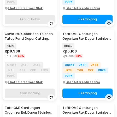
PDPK
PDPK
Lihat Ketersediaan Stok
Lihat Ketersediaan Stok
Terjual Habis
+ Keranjang
Clove Rak Cobek dan Talenan
TaffHOME Gantungan
Akan Datang
Tutup Panci Dapur Cutting
Organizer Rak Dapur Stainless
Board Organizer - QW-830
Steel - ECKS2
Silver
Black
Rp
8.900
Rp
5.100
Rp
21.900
60%
Rp
15.900
68%
Online
JKTP
JKTB
Online
JKTP
JKTB
JKTU
TGR
CKP
PBKS
JKTU
TGR
CKP
PBKS
PDPK
PDPK
Lihat Ketersediaan Stok
Lihat Ketersediaan Stok
Akan Datang
+ Keranjang
TaffHOME Gantungan
TaffHOME Gantungan
Organizer Rak Dapur Stainless
Organizer Rak Dapur Stainless