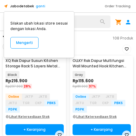
Jabodetabek
ganti
Order Tracking
Silakan ubah lokasi store sesuai
dengan lokasi Anda.
"rak dapur"
108
Produk
Mengerti
Filter
Urutkan
XQ Rak Dapur Susun Kitchen
OLLKY Rak Dapur Multifungsi
Storage Rack 5 Layers Metal
Wall Mounted Hook Kitchen
50.2x29.1x175cm - A-001
Storage 50cm - OL-52
Black
Gray
Rp
216.900
Rp
115.600
Rp
297.900
28%
Rp
181.900
37%
Online
JKTP
JKTB
Online
JKTP
JKTB
JKTU
TGR
CKP
PBKS
JKTU
TGR
CKP
PBKS
PDPK
PDPK
Lihat Ketersediaan Stok
Lihat Ketersediaan Stok
+ Keranjang
+ Keranjang