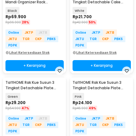
Mandi Organizer Rack
Tingkat Detachable Cake
Aluminium 2 PCS - SHR241
Stand Display - CF431
Black
White
Rp
69.900
Rp
21.700
Rp
96.900
28%
Rp
42.900
50%
Online
JKTP
JKTB
Online
JKTP
JKTB
JKTU
TGR
CKP
PBKS
JKTU
TGR
CKP
PBKS
PDPK
PDPK
Lihat Ketersediaan Stok
Lihat Ketersediaan Stok
+ Keranjang
+ Keranjang
TaffHOME Rak Kue Susun 3
TaffHOME Rak Kue Susun 3
Tingkat Detachable Plate
Tingkat Detachable Plate
Cake Stand Display - YGN-3
Cake Stand Display - MB-3
Green
Pink
Rp
29.200
Rp
24.100
Rp
54.900
47%
Rp
46.900
49%
Online
JKTP
JKTB
Online
JKTP
JKTB
JKTU
TGR
CKP
PBKS
JKTU
TGR
CKP
PBKS
PDPK
PDPK