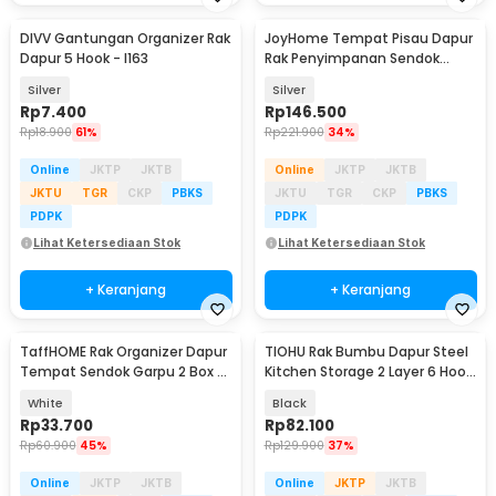
DIVV Gantungan Organizer Rak
JoyHome Tempat Pisau Dapur
Dapur 5 Hook - I163
Rak Penyimpanan Sendok
Sumpit Organizer - JH-28
Silver
Silver
Rp
7.400
Rp
146.500
Rp
18.900
61%
Rp
221.900
34%
Online
JKTP
JKTB
Online
JKTP
JKTB
JKTU
TGR
CKP
PBKS
JKTU
TGR
CKP
PBKS
PDPK
PDPK
Lihat Ketersediaan Stok
Lihat Ketersediaan Stok
+ Keranjang
+ Keranjang
TaffHOME Rak Organizer Dapur
TIOHU Rak Bumbu Dapur Steel
Tempat Sendok Garpu 2 Box -
Kitchen Storage 2 Layer 6 Hook
LL251
- TRB1
White
Black
Rp
33.700
Rp
82.100
Rp
60.900
45%
Rp
129.900
37%
Online
JKTP
JKTB
Online
JKTP
JKTB