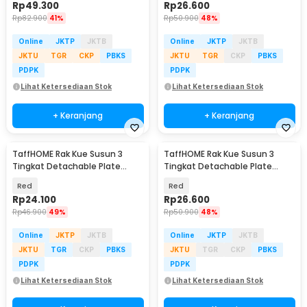
Rp
49.300
Rp
26.600
Rp
82.900
41%
Rp
50.900
48%
Online
JKTP
JKTB
Online
JKTP
JKTB
JKTU
TGR
CKP
PBKS
JKTU
TGR
CKP
PBKS
PDPK
PDPK
Lihat Ketersediaan Stok
Lihat Ketersediaan Stok
+ Keranjang
+ Keranjang
TaffHOME Rak Kue Susun 3
TaffHOME Rak Kue Susun 3
Tingkat Detachable Plate
Tingkat Detachable Plate
Cake Stand Display - MB-3
Cake Stand Display - MG-3
Red
Red
Rp
24.100
Rp
26.600
Rp
46.900
49%
Rp
50.900
48%
Online
JKTP
JKTB
Online
JKTP
JKTB
JKTU
TGR
CKP
PBKS
JKTU
TGR
CKP
PBKS
PDPK
PDPK
Lihat Ketersediaan Stok
Lihat Ketersediaan Stok