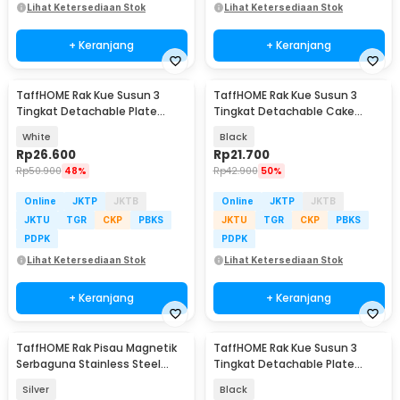
Lihat Ketersediaan Stok
Lihat Ketersediaan Stok
+ Keranjang
+ Keranjang
TaffHOME Rak Kue Susun 3
TaffHOME Rak Kue Susun 3
Tingkat Detachable Plate
Tingkat Detachable Cake
Cake Stand Display - MG-3
Stand Display - CF431
White
Black
Rp
26.600
Rp
21.700
Rp
50.900
48%
Rp
42.900
50%
Online
JKTP
JKTB
Online
JKTP
JKTB
JKTU
TGR
CKP
PBKS
JKTU
TGR
CKP
PBKS
PDPK
PDPK
Lihat Ketersediaan Stok
Lihat Ketersediaan Stok
+ Keranjang
+ Keranjang
TaffHOME Rak Pisau Magnetik
TaffHOME Rak Kue Susun 3
Serbaguna Stainless Steel
Tingkat Detachable Plate
30cm - SUS304
Cake Stand Display - MG-3
Silver
Black