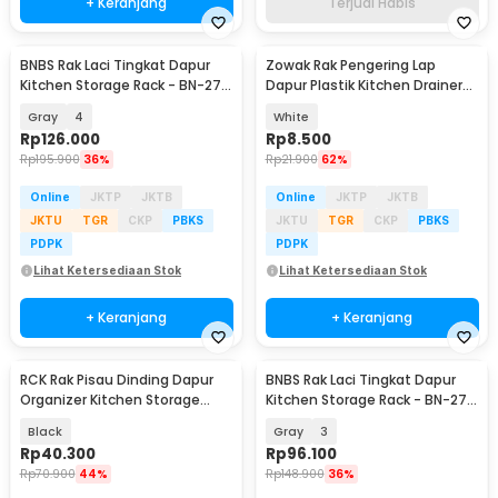
+ Keranjang
Terjual Habis
BNBS Rak Laci Tingkat Dapur
Zowak Rak Pengering Lap
Kitchen Storage Rack - BN-2713
Dapur Plastik Kitchen Drainer
/ BN-2714
Holder Hanger - QW-824
Gray
4
White
Rp
126.000
Rp
8.500
Rp
195.900
36%
Rp
21.900
62%
Online
JKTP
JKTB
Online
JKTP
JKTB
JKTU
TGR
CKP
PBKS
JKTU
TGR
CKP
PBKS
PDPK
PDPK
Lihat Ketersediaan Stok
Lihat Ketersediaan Stok
+ Keranjang
+ Keranjang
RCK Rak Pisau Dinding Dapur
BNBS Rak Laci Tingkat Dapur
Organizer Kitchen Storage
Kitchen Storage Rack - BN-2713
Rack 50cm - RK050
/ BN-2714
Black
Gray
3
Rp
40.300
Rp
96.100
Rp
70.900
44%
Rp
148.900
36%