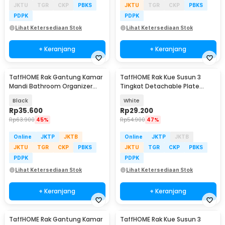
JKTU
TGR
CKP
PBKS
JKTU
TGR
CKP
PBKS
PDPK
PDPK
Lihat Ketersediaan Stok
Lihat Ketersediaan Stok
+ Keranjang
+ Keranjang
TaffHOME Rak Gantung Kamar
TaffHOME Rak Kue Susun 3
Mandi Bathroom Organizer
Tingkat Detachable Plate
Rack Aluminium - SHR241
Cake Stand Display - YGN-3
Black
White
Rp
35.600
Rp
29.200
Rp
63.900
45%
Rp
54.900
47%
Online
JKTP
JKTB
Online
JKTP
JKTB
JKTU
TGR
CKP
PBKS
JKTU
TGR
CKP
PBKS
PDPK
PDPK
Lihat Ketersediaan Stok
Lihat Ketersediaan Stok
+ Keranjang
+ Keranjang
TaffHOME Rak Gantung Kamar
TaffHOME Rak Kue Susun 3