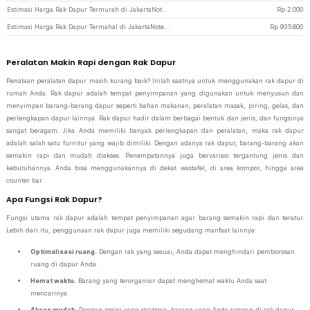
Estimasi Harga Rak Dapur Termurah di JakartaNotebook
Rp
2.000
Estimasi Harga Rak Dapur Termahal di JakartaNotebook
Rp
935.600
Peralatan Makin Rapi dengan Rak Dapur
Penataan peralatan dapur masih kurang baik? Inilah saatnya untuk menggunakan rak dapur di
rumah Anda. Rak dapur adalah tempat penyimpanan yang digunakan untuk menyusun dan
menyimpan barang-barang dapur seperti bahan makanan, peralatan masak, piring, gelas, dan
perlengkapan dapur lainnya. Rak dapur hadir dalam berbagai bentuk dan jenis, dan fungsinya
sangat beragam. Jika Anda memiliki banyak perlengkapan dan peralatan, maka rak dapur
adalah salah satu furnitur yang wajib dimiliki. Dengan adanya rak dapur, barang-barang akan
semakin rapi dan mudah diakses. Penempatannya juga bervariasi tergantung jenis dan
kebutuhannya. Anda bisa menggunakannya di dekat wastafel, di area kompor, hingga area
counter bar.
Apa Fungsi Rak Dapur?
Fungsi utama rak dapur adalah tempat penyimpanan agar barang semakin rapi dan teratur.
Lebih dari itu, penggunaan rak dapur juga memiliki segudang manfaat lainnya:
Optimalisasi ruang.
Dengan rak yang sesuai, Anda dapat menghindari pemborosan
ruang di dapur Anda.
Hemat waktu.
Barang yang terorganisir dapat menghemat waktu Anda saat
mencarinya.
Akses mudah.
Dengan posisi yang strategis, barang yang Anda simpan di rak dapur