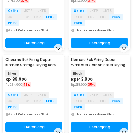
Rp
171.900
37%
Rp
132.900
37%
Online
JKTP
JKTB
Online
JKTP
JKTB
JKTU
TGR
CKP
PBKS
JKTU
TGR
CKP
PBKS
PDPK
PDPK
Lihat Ketersediaan Stok
Lihat Ketersediaan Stok
+ Keranjang
+ Keranjang
Chosmo Rak Piring Dapur
Elemore Rak Piring Dapur
Kitchen Storage Drying Rack
Wastafel Carbon Steel Drying
Single Layer Big - DR45
Storage Rack - E42
Silver
Black
Rp
139.900
Rp
143.800
Rp
254.900
46%
Rp
218.900
35%
Online
JKTP
JKTB
Online
JKTP
JKTB
JKTU
TGR
CKP
PBKS
JKTU
TGR
CKP
PBKS
PDPK
PDPK
Lihat Ketersediaan Stok
Lihat Ketersediaan Stok
+ Keranjang
+ Keranjang