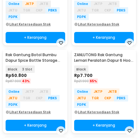
Online
JKTP
JKTB
Online
JKTP
JKTB
JKTU
TGR
CKP
PBKS
JKTU
TGR
CKP
PBKS
PDPK
PDPK
Lihat Ketersediaan Stok
Lihat Ketersediaan Stok
+ Keranjang
+ Keranjang
Rak Gantung Botol Bumbu
ZANLUTONG Rak Gantung
Dapur Spice Bottle Storage
Lemari Peralatan Dapur 6 Hook
Rack - E2006
Besi - 2137
Black
3 Slot
Black
Rp
50.800
Rp
7.700
Rp
87.900
43%
Rp
21.900
65%
Online
JKTP
JKTB
Online
JKTP
JKTB
JKTU
TGR
CKP
PBKS
JKTU
TGR
CKP
PBKS
PDPK
PDPK
Lihat Ketersediaan Stok
Lihat Ketersediaan Stok
+ Keranjang
+ Keranjang