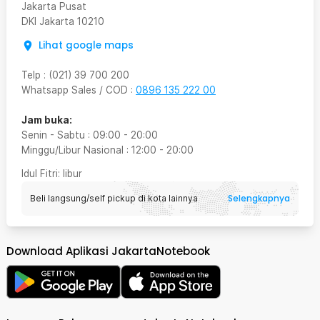
Jakarta Pusat
DKI Jakarta
10210
Lihat google maps
Telp
:
(021) 39 700 200
Whatsapp Sales / COD
:
0896 135 222 00
Jam buka:
Senin - Sabtu
:
09:00
-
20:00
Minggu/Libur Nasional
:
12:00
-
20:00
Idul Fitri
: libur
Selengkapnya
Beli langsung/self pickup di kota lainnya
Download Aplikasi JakartaNotebook