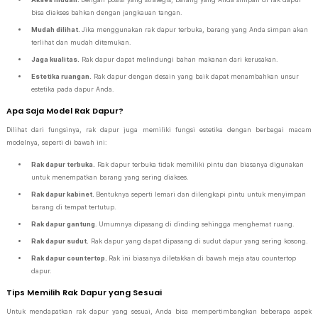
bisa diakses bahkan dengan jangkauan tangan.
Mudah dilihat.
Jika menggunakan rak dapur terbuka, barang yang Anda simpan akan
terlihat dan mudah ditemukan.
Jaga kualitas.
Rak dapur dapat melindungi bahan makanan dari kerusakan.
Estetika ruangan.
Rak dapur dengan desain yang baik dapat menambahkan unsur
estetika pada dapur Anda.
Apa Saja Model Rak Dapur?
Dilihat dari fungsinya, rak dapur juga memiliki fungsi estetika dengan berbagai macam
modelnya, seperti di bawah ini:
Rak dapur terbuka.
Rak dapur terbuka tidak memiliki pintu dan biasanya digunakan
untuk menempatkan barang yang sering diakses.
Rak dapur kabinet.
Bentuknya seperti lemari dan dilengkapi pintu untuk menyimpan
barang di tempat tertutup.
Rak dapur gantung
. Umumnya dipasang di dinding sehingga menghemat ruang.
Rak dapur sudut.
Rak dapur yang dapat dipasang di sudut dapur yang sering kosong.
Rak dapur countertop.
Rak ini biasanya diletakkan di bawah meja atau countertop
dapur.
Tips Memilih Rak Dapur yang Sesuai
Untuk mendapatkan rak dapur yang sesuai, Anda bisa mempertimbangkan beberapa aspek