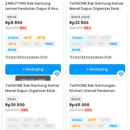
ZANLUTONG Rak Gantung
TaffHOME Rak Gantung Kamar
Lemari Peralatan Dapur 6 Hook
Mandi Dapur Organizer Rack
Besi - 2137
Aluminium - CR530
White
Black Gold
Rp
8.800
Rp
33.900
Rp
21.900
60%
Rp
61.900
46%
Online
JKTP
JKTB
Online
JKTP
JKTB
JKTU
TGR
CKP
PBKS
JKTU
TGR
CKP
PBKS
PDPK
PDPK
Lihat Ketersediaan Stok
Lihat Ketersediaan Stok
+ Keranjang
+ Keranjang
TERJUAL HABIS
TaffHOME Rak Gantung Kamar
TaffHOME Rak Gantungan
Mandi Dapur Organizer Rack
Kitchen Utensil Peralatan
Aluminium - CR530
Masak Dapur 59.5cm - MT30
Silver
Black
Rp
30.600
Rp
45.000
Rp
58.900
49%
Rp
76.900
42%
Online
JKTP
JKTB
Online
JKTP
JKTB
JKTU
TGR
CKP
PBKS
JKTU
TGR
CKP
PBKS