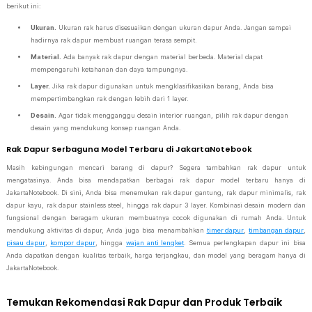
berikut ini:
Ukuran.
Ukuran rak harus disesuaikan dengan ukuran dapur Anda. Jangan sampai
hadirnya rak dapur membuat ruangan terasa sempit.
Material.
Ada banyak rak dapur dengan material berbeda. Material dapat
mempengaruhi ketahanan dan daya tampungnya.
Layer.
Jika rak dapur digunakan untuk mengklasifikasikan barang, Anda bisa
mempertimbangkan rak dengan lebih dari 1 layer.
Desain.
Agar tidak mengganggu desain interior ruangan, pilih rak dapur dengan
desain yang mendukung konsep ruangan Anda.
Rak Dapur Serbaguna Model Terbaru di JakartaNotebook
Masih kebingungan mencari barang di dapur? Segera tambahkan rak dapur untuk
mengatasinya. Anda bisa mendapatkan berbagai rak dapur model terbaru hanya di
JakartaNotebook. Di sini, Anda bisa menemukan rak dapur gantung, rak dapur minimalis, rak
dapur kayu, rak dapur stainless steel, hingga rak dapur 3 layer. Kombinasi desain modern dan
fungsional dengan beragam ukuran membuatnya cocok digunakan di rumah Anda. Untuk
mendukung aktivitas di dapur, Anda juga bisa menambahkan
timer dapur
,
timbangan dapur
,
pisau dapur
,
kompor dapur
, hingga
wajan anti lengket
. Semua perlengkapan dapur ini bisa
Anda dapatkan dengan kualitas terbaik, harga terjangkau, dan model yang beragam hanya di
JakartaNotebook.
Temukan Rekomendasi Rak Dapur dan Produk Terbaik