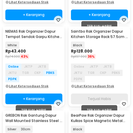
Lihat Ketersediaan Stok
Lihat Ketersediaan Stok
+ Keranjang
+ Keranjang
TERJUAL HABIS
NIEMAS Rak Organizer Dapur
Saintbo Rak Organizer Dapur
Tempat Sendok Garpu Kitchen
Kitchen Storage Rack 57.5cm -
Storage 3 Slot - NMD279
G61
White
Black
Rp
43.400
Rp
128.000
Rp
74.900
43%
Rp
197.900
36%
Online
JKTP
JKTB
Online
JKTP
JKTB
JKTU
TGR
CKP
PBKS
JKTU
TGR
CKP
PBKS
PDPK
PDPK
Lihat Ketersediaan Stok
Lihat Ketersediaan Stok
+ Keranjang
Terjual Habis
TERJUAL HABIS
TERJUAL HABIS
GREBON Rak Gantung Dapur
BearPaw Rak Organizer Dapur
Wall Mounted Stainless Steel -
Kulkas Spice Magnetic Metal
E010
Rack - G58
Silver
30cm
Black