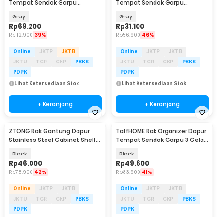
Tempat Sendok Garpu
Tempat Sendok Garpu
Tableware - PP24
Tableware Storage Box - PP23
Gray
Gray
Rp
69.200
Rp
31.100
Rp
112.900
39%
Rp
56.900
46%
Online
JKTP
JKTB
Online
JKTP
JKTB
JKTU
TGR
CKP
PBKS
JKTU
TGR
CKP
PBKS
PDPK
PDPK
Lihat Ketersediaan Stok
Lihat Ketersediaan Stok
+ Keranjang
+ Keranjang
ZTONG Rak Gantung Dapur
TaffHOME Rak Organizer Dapur
Stainless Steel Cabinet Shelf
Tempat Sendok Garpu 3 Gelas
Non Perforated - Z-25
- LL251
Black
Black
Rp
46.000
Rp
49.600
Rp
78.900
42%
Rp
83.900
41%
Online
JKTP
JKTB
Online
JKTP
JKTB
JKTU
TGR
CKP
PBKS
JKTU
TGR
CKP
PBKS
PDPK
PDPK