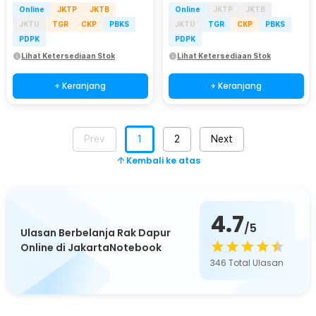
Online
JKTP
JKTB
Online
JKTP
JKTB
JKTU
TGR
CKP
PBKS
JKTU
TGR
CKP
PBKS
PDPK
PDPK
Lihat Ketersediaan Stok
Lihat Ketersediaan Stok
+ Keranjang
+ Keranjang
Prev
1
2
Next
Kembali ke atas
4.7
/5
Ulasan Berbelanja Rak Dapur
Online di JakartaNotebook
346
Total Ulasan