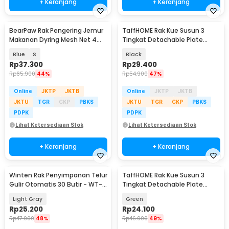
+ Keranjang
+ Keranjang
BearPaw Rak Pengering Jemur
TaffHOME Rak Kue Susun 3
Makanan Dyring Mesh Net 4
Tingkat Detachable Plate
Layer - G58
Cake Stand Display - YGN-3
Blue
S
Black
Rp
37.300
Rp
29.400
Rp
65.900
44%
Rp
54.900
47%
Online
JKTP
JKTB
Online
JKTP
JKTB
JKTU
TGR
CKP
PBKS
JKTU
TGR
CKP
PBKS
PDPK
PDPK
Lihat Ketersediaan Stok
Lihat Ketersediaan Stok
+ Keranjang
+ Keranjang
Winten Rak Penyimpanan Telur
TaffHOME Rak Kue Susun 3
Gulir Otomatis 30 Butir - WT-
Tingkat Detachable Plate
30
Cake Stand Display - MB-3
Light Gray
Green
Rp
25.200
Rp
24.100
Rp
47.900
48%
Rp
46.900
49%