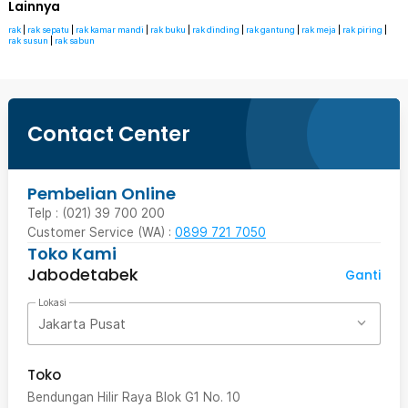
Lainnya
rak
|
rak sepatu
|
rak kamar mandi
|
rak buku
|
rak dinding
|
rak gantung
|
rak meja
|
rak piring
|
rak susun
|
rak sabun
Contact Center
Pembelian Online
Telp : (021) 39 700 200
Customer Service (WA) :
0899 721 7050
Toko Kami
Jabodetabek
Ganti
Lokasi
Jakarta Pusat
Toko
Bendungan Hilir Raya Blok G1 No. 10