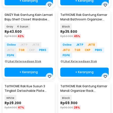
+ Keranjang
+ Keranjang
GMZY Rak Gantung Kain Lemari
TaffHOME Rak Gantung Kamar
Baju Shelf Closet Wardrobe
Mandi Bathroom Organizer
Storage Box - GM4
Rack Aluminium - SHR241
Gray
4 Susun
Black
Rp
43.600
Rp
35.600
Rp
74.900
42%
Rp
63.900
45%
Online
JKTP
JKTB
Online
JKTP
JKTB
JKTU
TGR
CKP
PBKS
JKTU
TGR
CKP
PBKS
PDPK
PDPK
Lihat Ketersediaan Stok
Lihat Ketersediaan Stok
+ Keranjang
+ Keranjang
TaffHOME Rak Kue Susun 3
TaffHOME Rak Gantung Kamar
Tingkat Detachable Plate
Mandi Organizer Rack
Cake Stand Display - YGN-3
Aluminium 2 PCS - SHR241
White
Black
Rp
29.200
Rp
69.900
Rp
54.900
47%
Rp
96.900
28%