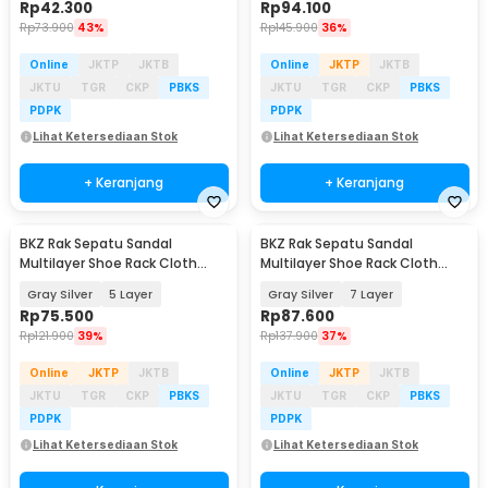
Rp
42.300
Rp
94.100
Rp
73.900
43%
Rp
145.900
36%
Online
JKTP
JKTB
Online
JKTP
JKTB
JKTU
TGR
CKP
PBKS
JKTU
TGR
CKP
PBKS
PDPK
PDPK
Lihat Ketersediaan Stok
Lihat Ketersediaan Stok
+ Keranjang
+ Keranjang
BKZ Rak Sepatu Sandal
BKZ Rak Sepatu Sandal
Multilayer Shoe Rack Cloth
Multilayer Shoe Rack Cloth
Storage - F10
Storage - F10
Gray Silver
5 Layer
Gray Silver
7 Layer
Rp
75.500
Rp
87.600
Rp
121.900
39%
Rp
137.900
37%
Online
JKTP
JKTB
Online
JKTP
JKTB
JKTU
TGR
CKP
PBKS
JKTU
TGR
CKP
PBKS
PDPK
PDPK
Lihat Ketersediaan Stok
Lihat Ketersediaan Stok