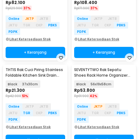
Rp
82.100
Rp
108.400
Rp
129.900
37%
Rp
171.900
37%
Online
JKTP
JKTB
Online
JKTP
JKTB
JKTU
TGR
CKP
PBKS
JKTU
TGR
CKP
PBKS
PDPK
PDPK
Lihat Ketersediaan Stok
Lihat Ketersediaan Stok
+ Keranjang
+ Keranjang
THTIS Rak Cuci Piring Stainless
SEVENTYTWO Rak Sepatu
Foldable Kitchen Sink Drain
Shoes Rack Home Organizer
Rack - TT031
Steel 4 Layer - YT04-56
Black
37x30cm
Black
56x19x58cm
Rp
21.300
Rp
53.800
Rp
42.900
51%
Rp
91.900
42%
Online
JKTP
JKTB
Online
JKTP
JKTB
JKTU
TGR
CKP
PBKS
JKTU
TGR
CKP
PBKS
PDPK
PDPK
Lihat Ketersediaan Stok
Lihat Ketersediaan Stok