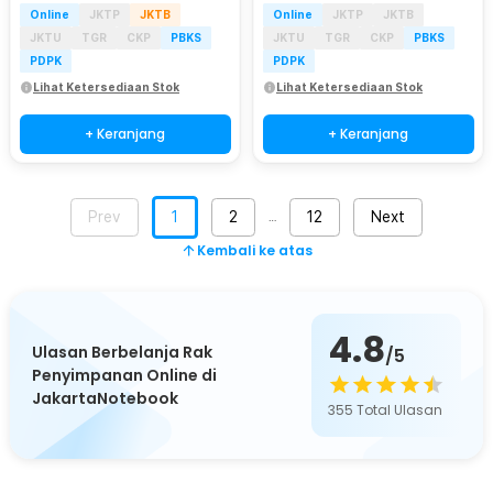
Online
JKTP
JKTB
Online
JKTP
JKTB
JKTU
TGR
CKP
PBKS
JKTU
TGR
CKP
PBKS
PDPK
PDPK
Lihat Ketersediaan Stok
Lihat Ketersediaan Stok
+ Keranjang
+ Keranjang
Prev
1
2
12
Next
…
Kembali ke atas
4.8
Ulasan Berbelanja Rak
/5
Penyimpanan Online di
JakartaNotebook
355
Total Ulasan