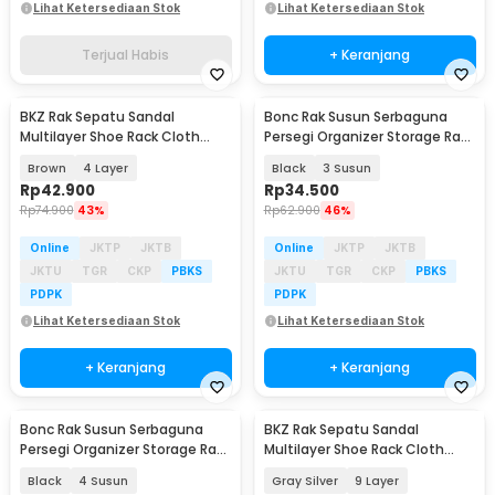
Lihat Ketersediaan Stok
Lihat Ketersediaan Stok
Terjual Habis
+ Keranjang
BKZ Rak Sepatu Sandal
Bonc Rak Susun Serbaguna
Baru
Multilayer Shoe Rack Cloth
Persegi Organizer Storage Rack
Storage - F10
Tray - BN-2720
Brown
4 Layer
Black
3 Susun
Rp
42.900
Rp
34.500
Rp
74.900
43%
Rp
62.900
46%
Online
JKTP
JKTB
Online
JKTP
JKTB
JKTU
TGR
CKP
PBKS
JKTU
TGR
CKP
PBKS
PDPK
PDPK
Lihat Ketersediaan Stok
Lihat Ketersediaan Stok
+ Keranjang
+ Keranjang
Bonc Rak Susun Serbaguna
BKZ Rak Sepatu Sandal
Baru
Persegi Organizer Storage Rack
Multilayer Shoe Rack Cloth
Tray - BN-2720
Storage - F10
Black
4 Susun
Gray Silver
9 Layer