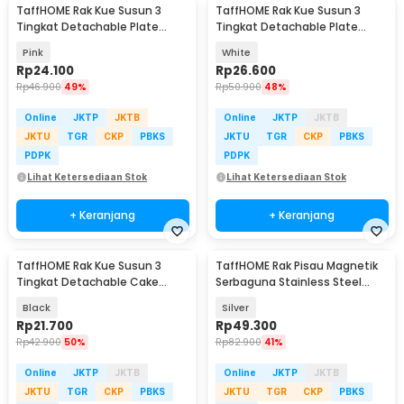
TaffHOME Rak Kue Susun 3
TaffHOME Rak Kue Susun 3
Tingkat Detachable Plate
Tingkat Detachable Plate
Cake Stand Display - MB-3
Cake Stand Display - MG-3
Pink
White
Rp
24.100
Rp
26.600
Rp
46.900
49%
Rp
50.900
48%
Online
JKTP
JKTB
Online
JKTP
JKTB
JKTU
TGR
CKP
PBKS
JKTU
TGR
CKP
PBKS
PDPK
PDPK
Lihat Ketersediaan Stok
Lihat Ketersediaan Stok
+ Keranjang
+ Keranjang
TaffHOME Rak Kue Susun 3
TaffHOME Rak Pisau Magnetik
Tingkat Detachable Cake
Serbaguna Stainless Steel
Stand Display - CF431
30cm - SUS304
Black
Silver
Rp
21.700
Rp
49.300
Rp
42.900
50%
Rp
82.900
41%
Online
JKTP
JKTB
Online
JKTP
JKTB
JKTU
TGR
CKP
PBKS
JKTU
TGR
CKP
PBKS