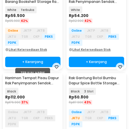
Barang Bookshelf Storage Rack
Rak Penyimpanan Sendok
1 Layer - YY55
Sumpit Rotasi 360 - AR360
White
Terbuka
White
Rp
56.500
Rp
54.200
Rp
95.900
42%
Rp
92.900
42%
Online
JKTP
JKTB
Online
JKTP
JKTB
JKTU
TGR
CKP
PBKS
JKTU
TGR
CKP
PBKS
PDPK
PDPK
Lihat Ketersediaan Stok
Lihat Ketersediaan Stok
+ Keranjang
+ Keranjang
TERJUAL HABIS
Harrimon Tempat Pisau Dapur
Rak Gantung Botol Bumbu
Rak Penyimpanan Sendok
Dapur Spice Bottle Storage
Sumpit Organizer - HR-28
Rack - E2006
Black
Black
3 Slot
Rp
112.000
Rp
50.800
Rp
176.900
37%
Rp
87.900
43%
Online
JKTP
JKTB
Online
JKTP
JKTB
JKTU
TGR
CKP
PBKS
JKTU
TGR
CKP
PBKS
PDPK
PDPK