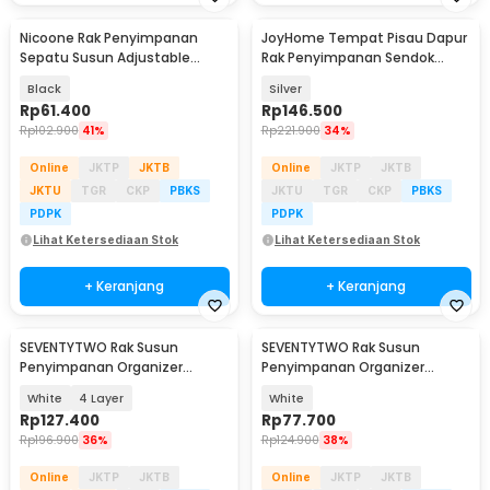
Nicoone Rak Penyimpanan
JoyHome Tempat Pisau Dapur
Sepatu Susun Adjustable
Rak Penyimpanan Sendok
Shoes Organizer 12 PCS - NC126
Sumpit Organizer - JH-28
Black
Silver
Rp
61.400
Rp
146.500
Rp
102.900
41%
Rp
221.900
34%
Online
JKTP
JKTB
Online
JKTP
JKTB
JKTU
TGR
CKP
PBKS
JKTU
TGR
CKP
PBKS
PDPK
PDPK
Lihat Ketersediaan Stok
Lihat Ketersediaan Stok
+ Keranjang
+ Keranjang
SEVENTYTWO Rak Susun
SEVENTYTWO Rak Susun
Penyimpanan Organizer
Penyimpanan Organizer
Storage Rack Tray - SV2713
Storage Rack Tray 3 Layer -
White
4 Layer
White
SV272
Rp
127.400
Rp
77.700
Rp
196.900
36%
Rp
124.900
38%
Online
JKTP
JKTB
Online
JKTP
JKTB