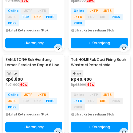
Rp
46.900
49%
Rp
119.900
39%
Online
JKTP
JKTB
Online
JKTP
JKTB
JKTU
TGR
CKP
PBKS
JKTU
TGR
CKP
PBKS
PDPK
PDPK
Lihat Ketersediaan Stok
Lihat Ketersediaan Stok
+ Keranjang
+ Keranjang
ZANLUTONG Rak Gantung
TaffHOME Rak Cuci Piring Buah
Lemari Peralatan Dapur 6 Hook
Wastafel Retractable
Besi - 2137
Stainless Steel - HR-29
White
Gray
Rp
8.800
Rp
40.400
Rp
21.900
60%
Rp
68.900
42%
Online
JKTP
JKTB
Online
JKTP
JKTB
JKTU
TGR
CKP
PBKS
JKTU
TGR
CKP
PBKS
PDPK
PDPK
Lihat Ketersediaan Stok
Lihat Ketersediaan Stok
+ Keranjang
+ Keranjang