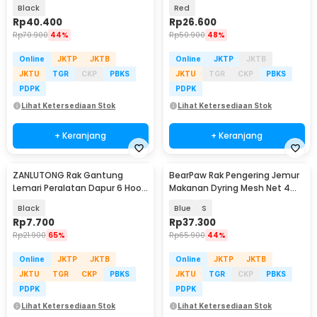
Stainless Steel - HR-29
Cake Stand Display - MG-3
Black
Red
Rp
40.400
Rp
26.600
Rp
70.900
44%
Rp
50.900
48%
Online
JKTP
JKTB
Online
JKTP
JKTB
JKTU
TGR
CKP
PBKS
JKTU
TGR
CKP
PBKS
PDPK
PDPK
Lihat Ketersediaan Stok
Lihat Ketersediaan Stok
+ Keranjang
+ Keranjang
ZANLUTONG Rak Gantung
BearPaw Rak Pengering Jemur
Lemari Peralatan Dapur 6 Hook
Makanan Dyring Mesh Net 4
Besi - 2137
Layer - G58
Black
Blue
S
Rp
7.700
Rp
37.300
Rp
21.900
65%
Rp
65.900
44%
Online
JKTP
JKTB
Online
JKTP
JKTB
JKTU
TGR
CKP
PBKS
JKTU
TGR
CKP
PBKS
PDPK
PDPK
Lihat Ketersediaan Stok
Lihat Ketersediaan Stok