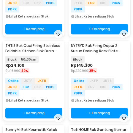
JKTU
TGR
CKP
PBKS
JKTU
TGR
CKP
PBKS
PDPK
PDPK
Lihat Ketersediaan Stok
Lihat Ketersediaan Stok
+ Keranjang
+ Keranjang
THTIS Rak Cuci Piring Stainless
NYTRYD Rak Piring Dapur 2
Foldable Kitchen Sink Drain
Susun Draining Rack Plate
Rack - TT031
Bowls Carbon Steel - NY-3
Black
50x30cm
Black
Rp
24.100
Rp
145.300
Rp
46.900
49%
Rp
220.900
35%
Online
JKTP
JKTB
Online
JKTP
JKTB
JKTU
TGR
CKP
PBKS
JKTU
TGR
CKP
PBKS
PDPK
PDPK
Lihat Ketersediaan Stok
Lihat Ketersediaan Stok
+ Keranjang
+ Keranjang
SunnyMi Rak Kosmetik Kotak
TaffHOME Rak Gantung Kamar