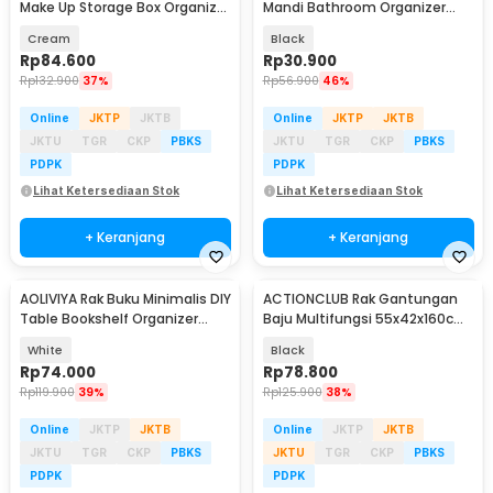
Make Up Storage Box Organizer
Mandi Bathroom Organizer
3 Layer - SM568
Rack Aluminium - D30
Cream
Black
Rp
84.600
Rp
30.900
Rp
132.900
37%
Rp
56.900
46%
Online
JKTP
JKTB
Online
JKTP
JKTB
JKTU
TGR
CKP
PBKS
JKTU
TGR
CKP
PBKS
PDPK
PDPK
Lihat Ketersediaan Stok
Lihat Ketersediaan Stok
+ Keranjang
+ Keranjang
AOLIVIYA Rak Buku Minimalis DIY
ACTIONCLUB Rak Gantungan
Table Bookshelf Organizer
Baju Multifungsi 55x42x160cm
Double Layer - AO30
- HH3478
White
Black
Rp
74.000
Rp
78.800
Rp
119.900
39%
Rp
125.900
38%
Online
JKTP
JKTB
Online
JKTP
JKTB
JKTU
TGR
CKP
PBKS
JKTU
TGR
CKP
PBKS
PDPK
PDPK