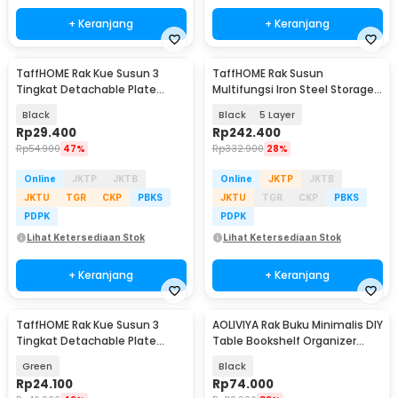
+ Keranjang
+ Keranjang
TaffHOME Rak Kue Susun 3
TaffHOME Rak Susun
Tingkat Detachable Plate
Multifungsi Iron Steel Storage
Cake Stand Display - YGN-3
Rack Adjustable - S35
Black
Black
5 Layer
Rp
29.400
Rp
242.400
Rp
54.900
47%
Rp
332.900
28%
Online
JKTP
JKTB
Online
JKTP
JKTB
JKTU
TGR
CKP
PBKS
JKTU
TGR
CKP
PBKS
PDPK
PDPK
Lihat Ketersediaan Stok
Lihat Ketersediaan Stok
+ Keranjang
+ Keranjang
TaffHOME Rak Kue Susun 3
AOLIVIYA Rak Buku Minimalis DIY
Tingkat Detachable Plate
Table Bookshelf Organizer
Cake Stand Display - MB-3
Double Layer - AO30
Green
Black
Rp
24.100
Rp
74.000