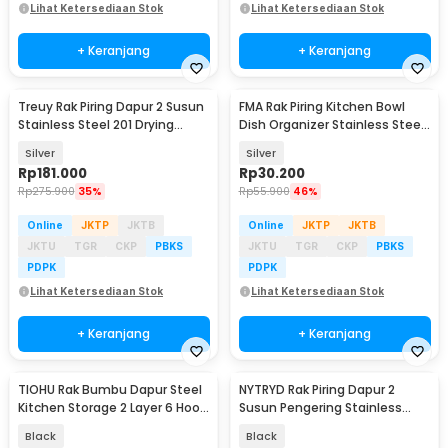
Lihat Ketersediaan Stok
Lihat Ketersediaan Stok
+ Keranjang
+ Keranjang
Treuy Rak Piring Dapur 2 Susun
FMA Rak Piring Kitchen Bowl
Stainless Steel 201 Drying
Dish Organizer Stainless Steel
Storage Rack - TR-201
Rack 2PCS - FM-3ST
Silver
Silver
Rp
181.000
Rp
30.200
Rp
275.900
35%
Rp
55.900
46%
Online
JKTP
JKTB
Online
JKTP
JKTB
JKTU
TGR
CKP
PBKS
JKTU
TGR
CKP
PBKS
PDPK
PDPK
Lihat Ketersediaan Stok
Lihat Ketersediaan Stok
+ Keranjang
+ Keranjang
TIOHU Rak Bumbu Dapur Steel
NYTRYD Rak Piring Dapur 2
Kitchen Storage 2 Layer 6 Hook
Susun Pengering Stainless
- TRB1
Steel Kitchen Rack - NY-21
Black
Black