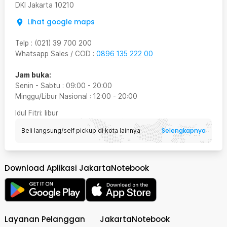
DKI Jakarta
10210
Lihat google maps
Telp
:
(021) 39 700 200
Whatsapp Sales / COD
:
0896 135 222 00
Jam buka:
Senin - Sabtu
:
09:00
-
20:00
Minggu/Libur Nasional
:
12:00
-
20:00
Idul Fitri
: libur
Selengkapnya
Beli langsung/self pickup di kota lainnya
Download Aplikasi JakartaNotebook
Layanan Pelanggan
JakartaNotebook