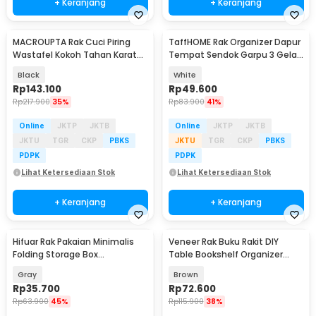
+ Keranjang
+ Keranjang
MACROUPTA Rak Cuci Piring
TaffHOME Rak Organizer Dapur
Wastafel Kokoh Tahan Karat
Tempat Sendok Garpu 3 Gelas
dengan Partisi - MC43
- LL251
Black
White
Rp
143.100
Rp
49.600
Rp
217.900
35%
Rp
83.900
41%
Online
JKTP
JKTB
Online
JKTP
JKTB
JKTU
TGR
CKP
PBKS
JKTU
TGR
CKP
PBKS
PDPK
PDPK
Lihat Ketersediaan Stok
Lihat Ketersediaan Stok
+ Keranjang
+ Keranjang
Hifuar Rak Pakaian Minimalis
Veneer Rak Buku Rakit DIY
Folding Storage Box
Table Bookshelf Organizer
95x33x14cm - HR01
Kayu 50x17x34.5cm - ZW404
Gray
Brown
Rp
35.700
Rp
72.600
Rp
63.900
45%
Rp
115.900
38%