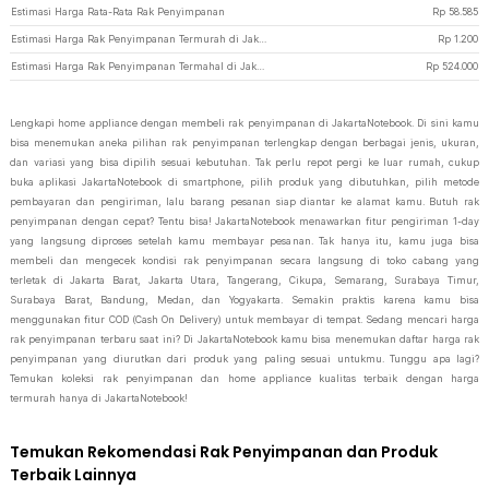
Estimasi Harga Rata-Rata Rak Penyimpanan
Rp
58.585
Estimasi Harga Rak Penyimpanan Termurah di JakartaNotebook
Rp
1.200
Estimasi Harga Rak Penyimpanan Termahal di JakartaNotebook
Rp
524.000
Lengkapi home appliance dengan membeli rak penyimpanan di JakartaNotebook. Di sini kamu
bisa menemukan aneka pilihan rak penyimpanan terlengkap dengan berbagai jenis, ukuran,
dan variasi yang bisa dipilih sesuai kebutuhan. Tak perlu repot pergi ke luar rumah, cukup
buka aplikasi JakartaNotebook di smartphone, pilih produk yang dibutuhkan, pilih metode
pembayaran dan pengiriman, lalu barang pesanan siap diantar ke alamat kamu. Butuh rak
penyimpanan dengan cepat? Tentu bisa! JakartaNotebook menawarkan fitur pengiriman 1-day
yang langsung diproses setelah kamu membayar pesanan. Tak hanya itu, kamu juga bisa
membeli dan mengecek kondisi rak penyimpanan secara langsung di toko cabang yang
terletak di Jakarta Barat, Jakarta Utara, Tangerang, Cikupa, Semarang, Surabaya Timur,
Surabaya Barat, Bandung, Medan, dan Yogyakarta. Semakin praktis karena kamu bisa
menggunakan fitur COD (Cash On Delivery) untuk membayar di tempat. Sedang mencari harga
rak penyimpanan terbaru saat ini? Di JakartaNotebook kamu bisa menemukan daftar harga rak
penyimpanan yang diurutkan dari produk yang paling sesuai untukmu. Tunggu apa lagi?
Temukan koleksi rak penyimpanan dan home appliance kualitas terbaik dengan harga
termurah hanya di JakartaNotebook!
Temukan Rekomendasi Rak Penyimpanan dan Produk
Terbaik Lainnya