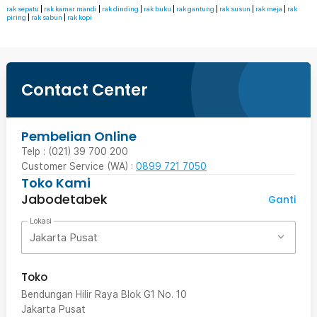
rak sepatu
|
rak kamar mandi
|
rak dinding
|
rak buku
|
rak gantung
|
rak susun
|
rak meja
|
rak
piring
|
rak sabun
|
rak kopi
Contact Center
Pembelian Online
Telp : (021) 39 700 200
Customer Service (WA) :
0899 721 7050
Toko Kami
Jabodetabek
Ganti
Lokasi
Jakarta Pusat
Toko
Bendungan Hilir Raya Blok G1 No. 10
Jakarta Pusat