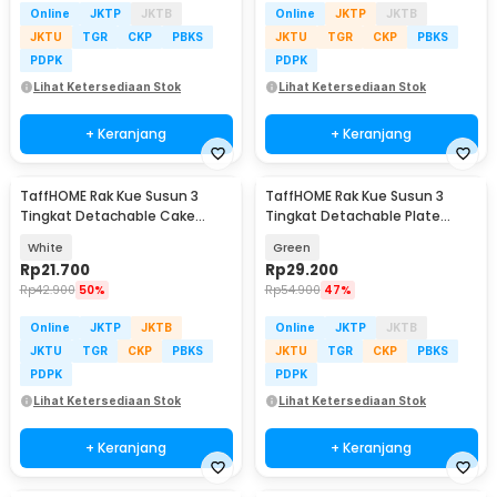
Online
JKTP
JKTB
Online
JKTP
JKTB
JKTU
TGR
CKP
PBKS
JKTU
TGR
CKP
PBKS
PDPK
PDPK
Lihat Ketersediaan Stok
Lihat Ketersediaan Stok
+ Keranjang
+ Keranjang
TaffHOME Rak Kue Susun 3
TaffHOME Rak Kue Susun 3
Tingkat Detachable Cake
Tingkat Detachable Plate
Stand Display - CF431
Cake Stand Display - YGN-3
White
Green
Rp
21.700
Rp
29.200
Rp
42.900
50%
Rp
54.900
47%
Online
JKTP
JKTB
Online
JKTP
JKTB
JKTU
TGR
CKP
PBKS
JKTU
TGR
CKP
PBKS
PDPK
PDPK
Lihat Ketersediaan Stok
Lihat Ketersediaan Stok
+ Keranjang
+ Keranjang