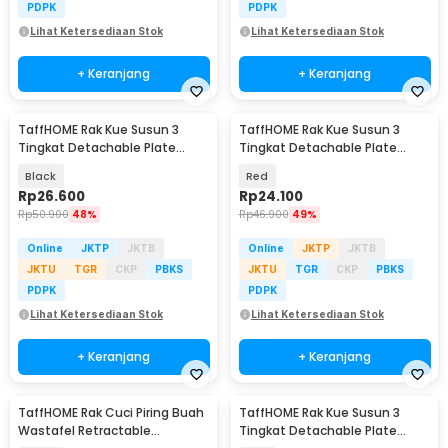
PDPK
PDPK
Lihat Ketersediaan Stok
Lihat Ketersediaan Stok
+ Keranjang
+ Keranjang
TaffHOME Rak Kue Susun 3
TaffHOME Rak Kue Susun 3
Tingkat Detachable Plate
Tingkat Detachable Plate
Cake Stand Display - MG-3
Cake Stand Display - MB-3
Black
Red
Rp
26.600
Rp
24.100
Rp
50.900
48%
Rp
46.900
49%
Online
JKTP
JKTB
Online
JKTP
JKTB
JKTU
TGR
CKP
PBKS
JKTU
TGR
CKP
PBKS
PDPK
PDPK
Lihat Ketersediaan Stok
Lihat Ketersediaan Stok
+ Keranjang
+ Keranjang
TaffHOME Rak Cuci Piring Buah
TaffHOME Rak Kue Susun 3
Wastafel Retractable
Tingkat Detachable Plate