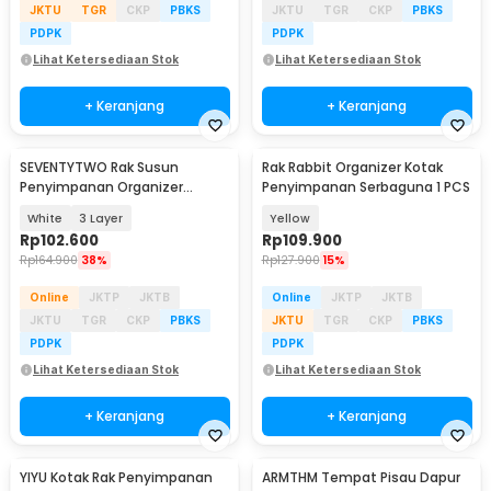
JKTU
TGR
CKP
PBKS
JKTU
TGR
CKP
PBKS
PDPK
PDPK
Lihat Ketersediaan Stok
Lihat Ketersediaan Stok
+ Keranjang
+ Keranjang
SEVENTYTWO Rak Susun
Rak Rabbit Organizer Kotak
Penyimpanan Organizer
Penyimpanan Serbaguna 1 PCS
Storage Rack Tray - SV2713
White
3 Layer
Yellow
Rp
102.600
Rp
109.900
Rp
164.900
38%
Rp
127.900
15%
Online
JKTP
JKTB
Online
JKTP
JKTB
JKTU
TGR
CKP
PBKS
JKTU
TGR
CKP
PBKS
PDPK
PDPK
Lihat Ketersediaan Stok
Lihat Ketersediaan Stok
+ Keranjang
+ Keranjang
YIYU Kotak Rak Penyimpanan
ARMTHM Tempat Pisau Dapur