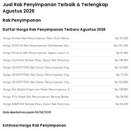
Jual Rak Penyimpanan Terbaik & Terlengkap
Agustus 2026
Rak Penyimpanan
Daftar Harga Rak Penyimpanan Terbaru Agustus 2026
Harga Winten Rak Penyimpanan Telur Gulir Otomatis 30 Butir - WT-30 - Light Gray
Rp
25.200
Harga PUEFUR Rak Penyimpanan Warehouse Storage 5 Layers Metal 120x40x180cm - A-010 - Black
Rp
353.300
Harga Nicoone Rak Penyimpanan Sepatu Susun Adjustable Shoes Organizer 12 PCS - NC126 - Black
Rp
61.400
Harga JoyHome Tempat Pisau Dapur Rak Penyimpanan Sendok Sumpit Organizer - JH-28 - Silver
Rp
146.500
Harga SEVENTYTWO Rak Susun Penyimpanan Organizer Storage Rack Tray 4 Layer - SV2713 - White
Rp
127.400
Harga SEVENTYTWO Rak Susun Penyimpanan Organizer Storage Rack Tray 3 Layer - SV272 - White
Rp
77.700
Harga SEVENTYTWO Rak Susun Penyimpanan Organizer Storage Rack Tray 3 Layer - SV2713 - White
Rp
102.600
Harga Rak Rabbit Organizer Kotak Penyimpanan Serbaguna 1 PCS - Yellow
Rp
109.900
Harga YIYU Kotak Rak Penyimpanan Barang Bookshelf Storage Rack 1 Layer Terbuka - YY55 - White
Rp
56.500
Harga ARMTHM Tempat Pisau Dapur Rak Penyimpanan Sendok Sumpit Rotasi 360 - AR360 - White
Rp
54.200
Data diperbaharui pada 06/08/2026
Estimasi Harga Rak Penyimpanan