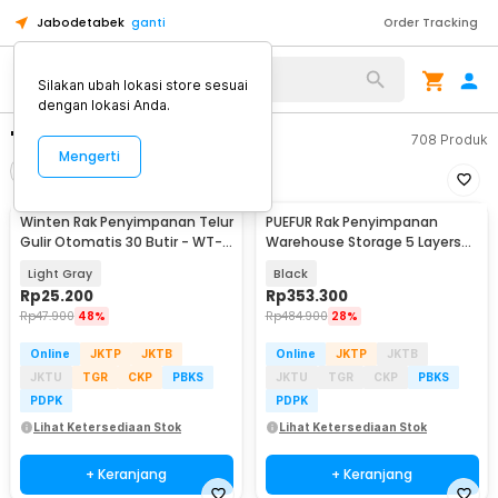
Jabodetabek
ganti
Order Tracking
Silakan ubah lokasi store sesuai
dengan lokasi Anda.
"rak penyimpanan"
708
Produk
Mengerti
Filter
Urutkan
Winten Rak Penyimpanan Telur
PUEFUR Rak Penyimpanan
Gulir Otomatis 30 Butir - WT-
Warehouse Storage 5 Layers
30
Metal 120x40x180cm - A-010
Light Gray
Black
Rp
25.200
Rp
353.300
Rp
47.900
48%
Rp
484.900
28%
Online
JKTP
JKTB
Online
JKTP
JKTB
JKTU
TGR
CKP
PBKS
JKTU
TGR
CKP
PBKS
PDPK
PDPK
Lihat Ketersediaan Stok
Lihat Ketersediaan Stok
+ Keranjang
+ Keranjang