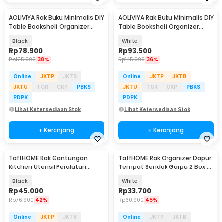
AOLIVIYA Rak Buku Minimalis DIY
AOLIVIYA Rak Buku Minimalis DIY
Table Bookshelf Organizer
Table Bookshelf Organizer
Double Layer - AO40
Double Layer - AO40
Black
White
Rp
78.900
Rp
93.500
Rp
125.900
38%
Rp
145.900
36%
Online
JKTP
JKTB
Online
JKTP
JKTB
JKTU
TGR
CKP
PBKS
JKTU
TGR
CKP
PBKS
PDPK
PDPK
Lihat Ketersediaan Stok
Lihat Ketersediaan Stok
+ Keranjang
+ Keranjang
TaffHOME Rak Gantungan
TaffHOME Rak Organizer Dapur
Kitchen Utensil Peralatan
Tempat Sendok Garpu 2 Box -
Masak Dapur 59.5cm - MT30
LL251
Black
White
Rp
45.000
Rp
33.700
Rp
76.900
42%
Rp
60.900
45%
Online
JKTP
JKTB
Online
JKTP
JKTB