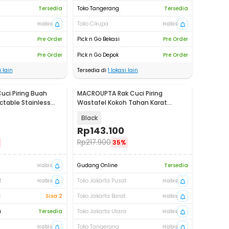
Tersedia
Toko Tangerang
Tersedia
Habis
Toko Cikupa
Habis
Pre Order
Pick n Go Bekasi
Pre Order
Pre Order
Pick n Go Depok
Pre Order
 lain
Tersedia di
1
lokasi lain
uci Piring Buah
MACROUPTA Rak Cuci Piring
ctable Stainless
Wastafel Kokoh Tahan Karat
dengan Partisi - MC43
Black
Rp
143.100
Rp
217.900
35%
Habis
Gudang Online
Tersedia
t
Habis
Toko Jakarta Pusat
Habis
t
Sisa 2
Toko Jakarta Barat
Habis
a
Tersedia
Toko Jakarta Utara
Habis
Habis
Toko Tangerang
Habis