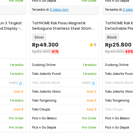
Pre Order
Pick n Go Depok
Pre Order
Pick n Go Depok
Tersedia di
6
lokasi lain
Tersedia di
6
lokas
un 3 Tingkat
TaffHOME Rak Pisau Magnetik
TaffHOME Rak K
d Display -
Serbaguna Stainless Steel 30cm -
Detachable Pl
SUS304
Display - MG-3
Silver
Black
Rp
49.300
Rp
25.800
5
Rp
82.900
Rp
49.900
41%
49
Tersedia
Gudang Online
Tersedia
Gudang Online
Tersedia
Toko Jakarta Pusat
Tersedia
Toko Jakarta Pusa
Habis
Toko Jakarta Barat
Habis
Toko Jakarta Bara
Sisa 5
Toko Jakarta Utara
Sisa 2
Toko Jakarta Utar
Tersedia
Toko Tangerang
Sisa 5
Toko Tangerang
Sisa 8
Toko Cikupa
Sisa 3
Toko Cikupa
Pre Order
Pick n Go Bekasi
Pre Order
Pick n Go Bekasi
Pre Order
Pick n Go Depok
Pre Order
Pick n Go Depok