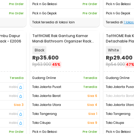
Pre Order
Pick n Go Bekasi
Pre Order
Pick n Go Bekasi
Pre Order
Pick n Go Depok
Pre Order
Pick n Go Depok
Tidak tersedia di lokasi lain
Tersedia di
1
lokasi
umbu Dapur
TaffHOME Rak Gantung Kamar
TaffHOME Rak K
Rack - E2006
Mandi Bathroom Organizer Rack
Detachable Pl
Aluminium - SHR241
Display - YGN-
Black
White
Rp
35.600
Rp
29.400
Rp
63.900
Rp
54.900
45%
47
Tersedia
Gudang Online
Tersedia
Gudang Online
Habis
Toko Jakarta Pusat
Tersedia
Toko Jakarta Pusa
Habis
Toko Jakarta Barat
Sisa 6
Toko Jakarta Bara
Sisa 3
Toko Jakarta Utara
Sisa 4
Toko Jakarta Utar
Habis
Toko Tangerang
Sisa 1
Toko Tangerang
Habis
Toko Cikupa
Sisa 9
Toko Cikupa
Pre Order
Pick n Go Bekasi
Pre Order
Pick n Go Bekasi