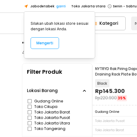
Jabodetabek
ganti
Toko Jakarta Utara
Toko Tangerang
Kategori
Silakan ubah lokasi store sesuai
Toko Cikupa
dengan lokasi Anda.
Pick n Go Jakarta Barat
Senin - J
"rak piring"
Mengerti
Pick n Go Bekasi
Senin - Jumat (08
Pick n Go Depok
Senin - Jumat (08
436
Produk
Toko Jakarta Pusat
Senin - Sabtu
NYTRYD Rak Piring Dap
Filter Produk
Toko Jakarta Barat
Senin - Sabtu
Draining Rack Plate B
Steel - NY-3
Toko Jakarta Utara
Black
Toko Tangerang
Rp
145.300
Lokasi Barang
Rp
220.900
35%
Toko Cikupa
Gudang Online
Toko Cikupa
Pick n Go Jakarta Barat
Senin - J
Toko Jakarta Barat
Gudang Online
Pick n Go Bekasi
Senin - Jumat (08
Toko Jakarta Pusat
Toko Jakarta Pusat
Toko Jakarta Utara
Pick n Go Depok
Senin - Jumat (08
Toko Tangerang
Toko Jakarta Barat