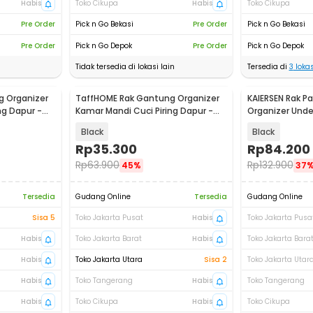
Habis
Toko Cikupa
Habis
Toko Cikupa
Pre Order
Pick n Go Bekasi
Pre Order
Pick n Go Bekasi
Pre Order
Pick n Go Depok
Pre Order
Pick n Go Depok
Tidak tersedia di lokasi lain
Tersedia di
3
lokas
 Organizer
TaffHOME Rak Gantung Organizer
KAIERSEN Rak Pa
ng Dapur -
Kamar Mandi Cuci Piring Dapur -
Organizer Under
YJ01
KA1
Black
Black
Rp
35.300
Rp
84.200
Rp
63.900
Rp
132.900
45%
37
Tersedia
Gudang Online
Tersedia
Gudang Online
Sisa 5
Toko Jakarta Pusat
Habis
Toko Jakarta Pusa
Habis
Toko Jakarta Barat
Habis
Toko Jakarta Bara
Habis
Toko Jakarta Utara
Sisa 2
Toko Jakarta Utar
Habis
Toko Tangerang
Habis
Toko Tangerang
Habis
Toko Cikupa
Habis
Toko Cikupa