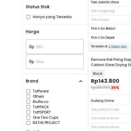
Toko Jakarta Utara
Status Stok
Toko Tangerang
Hanya yang Tersedia
Toko Cikupa
Pick n Go Bekasi
Harga
Pick n Go Depok
Tersedia di
2
lokasi lain
Rp
Min
Elemore Rak Piring Da
Rp
Max
Carbon Steel Drying S
E42
Black
Rp
143.800
Brand
Rp
218.900
35%
Taffware
Others
Gudang Online
Biutte.co
TaffPACK
Toko Jakarta Pusat
TaffSPORT
One Two Cups
Toko Jakarta Barat
BATHE PROJECT
Toko Jakarta Utara