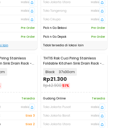
a
Habis
Toko Jakarta Utara
Habis
Habis
Toko Tangerang
Habis
Habis
Toko Cikupa
Habis
Pre Order
Pick n Go Bekasi
Pre Order
Pre Order
Pick n Go Depok
Pre Order
i lain
Tidak tersedia di lokasi lain
Piring Stainless
THTIS Rak Cuci Piring Stainless
n Sink Drain Rack -
Foldable Kitchen Sink Drain Rack -
TT031
0cm
Black
37x30cm
Rp
21.300
Rp
42.900
%
51%
Tersedia
Gudang Online
Tersedia
t
Habis
Toko Jakarta Pusat
Habis
t
Sisa 3
Toko Jakarta Barat
Habis
a
Sisa 2
Toko Jakarta Utara
Habis