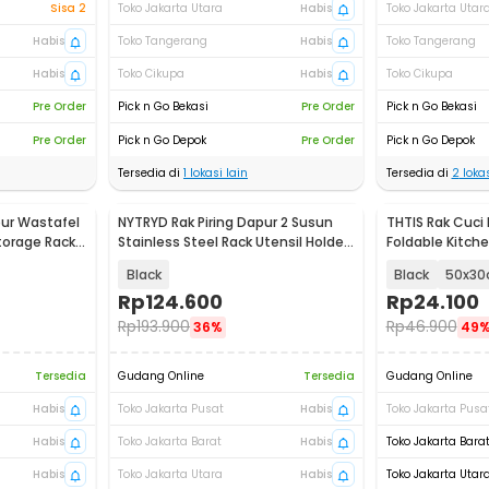
Sisa 2
Toko Jakarta Utara
Habis
Toko Jakarta Utar
Habis
Toko Tangerang
Habis
Toko Tangerang
Habis
Toko Cikupa
Habis
Toko Cikupa
Pre Order
Pick n Go Bekasi
Pre Order
Pick n Go Bekasi
Pre Order
Pick n Go Depok
Pre Order
Pick n Go Depok
Tersedia di
1
lokasi lain
Tersedia di
2
lokas
pur Wastafel
NYTRYD Rak Piring Dapur 2 Susun
THTIS Rak Cuci 
torage Rack -
Stainless Steel Rack Utensil Holder
Foldable Kitche
- NY-2
TT031
Black
Black
50x3
Rp
124.600
Rp
24.100
Rp
193.900
Rp
46.900
36%
49
Tersedia
Gudang Online
Tersedia
Gudang Online
Habis
Toko Jakarta Pusat
Habis
Toko Jakarta Pusa
Habis
Toko Jakarta Barat
Habis
Toko Jakarta Bara
Habis
Toko Jakarta Utara
Habis
Toko Jakarta Utar