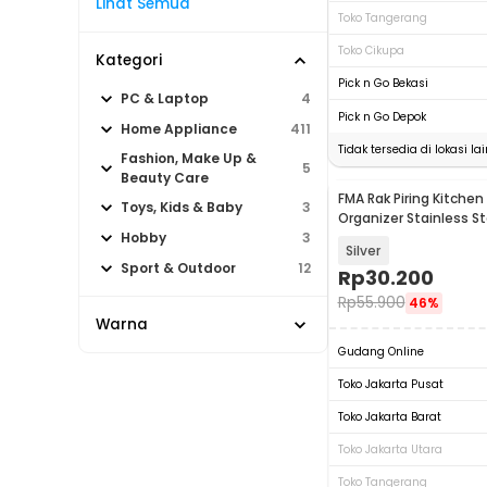
Lihat Semua
Toko Tangerang
Toko Cikupa
Kategori
Pick n Go Bekasi
PC & Laptop
4
Pick n Go Depok
Home Appliance
411
Tidak tersedia di lokasi lai
Fashion, Make Up &
5
Beauty Care
FMA Rak Piring Kitchen
Toys, Kids & Baby
3
Organizer Stainless St
2PCS - FM-3ST
Hobby
3
Silver
Sport & Outdoor
12
Rp
30.200
Rp
55.900
46%
Warna
Gudang Online
Toko Jakarta Pusat
Toko Jakarta Barat
Toko Jakarta Utara
Toko Tangerang