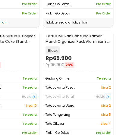
Pre Order
Pick n Go Bekasi
Pre Order
Pre Order
Pick n Go Depok
Pre Order
 lain
Tidak tersedia di lokasi lain
ue Susun 3 Tingkat
TaffHOME Rak Gantung Kamar
ate Cake Stand
Mandi Organizer Rack Aluminium 2
3
PCS - SHR241
Black
Rp
69.900
Rp
96.900
%
28%
Tersedia
Gudang Online
Tersedia
t
Tersedia
Toko Jakarta Pusat
Sisa 2
t
Habis
Toko Jakarta Barat
Habis
a
Sisa 10
Toko Jakarta Utara
Sisa 2
Tersedia
Toko Tangerang
Sisa 5
Tersedia
Toko Cikupa
Sisa 4
Pre Order
Pick n Go Bekasi
Pre Order