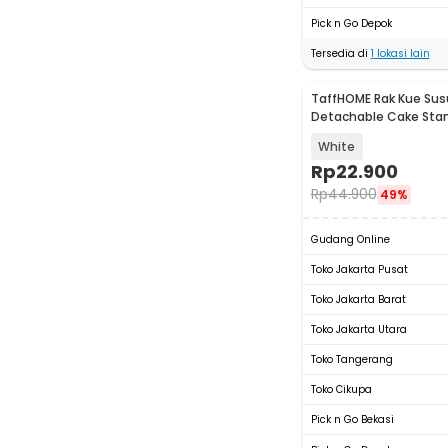
Pick n Go Depok
Tersedia di
1
lokasi lain
TaffHOME Rak Kue Sus
Detachable Cake Stan
CF431
White
Rp
22.900
Rp
44.900
49%
Gudang Online
Toko Jakarta Pusat
Toko Jakarta Barat
Toko Jakarta Utara
Toko Tangerang
Toko Cikupa
Pick n Go Bekasi