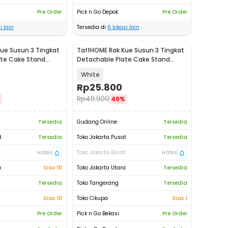
Pre Order
Pick n Go Depok
Pre Order
i lain
Tersedia di
6
lokasi lain
ue Susun 3 Tingkat
TaffHOME Rak Kue Susun 3 Tingkat
ate Cake Stand
Detachable Plate Cake Stand
3
Display - MG-3
White
Rp
25.800
Rp
49.900
%
49%
Tersedia
Gudang Online
Tersedia
t
Tersedia
Toko Jakarta Pusat
Tersedia
t
Habis
Toko Jakarta Barat
Habis
a
Sisa 10
Toko Jakarta Utara
Tersedia
Tersedia
Toko Tangerang
Tersedia
Sisa 10
Toko Cikupa
Sisa 1
Pre Order
Pick n Go Bekasi
Pre Order