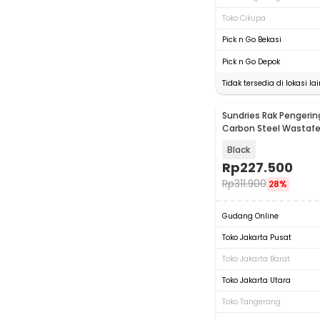
Toko Cikupa
Pick n Go Bekasi
Pick n Go Depok
Tidak tersedia di lokasi lai
Sundries Rak Pengering
Carbon Steel Wastafel
Rack - SD30
Black
Rp
227.500
Rp
311.900
28%
Gudang Online
Toko Jakarta Pusat
Toko Jakarta Barat
Toko Jakarta Utara
Toko Tangerang