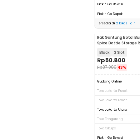
Pick n Go Bekasi
Pick n Go Depok
Tersedia di
2
lokasi lain
Rak Gantung Botol B
Spice Bottle Storage 
Black
3 Slot
Rp
50.800
Rp
87.900
43%
Gudang Online
Toko Jakarta Pusat
Toko Jakarta Barat
Toko Jakarta Utara
Toko Tangerang
Toko Cikupa
Pick n Go Bekasi