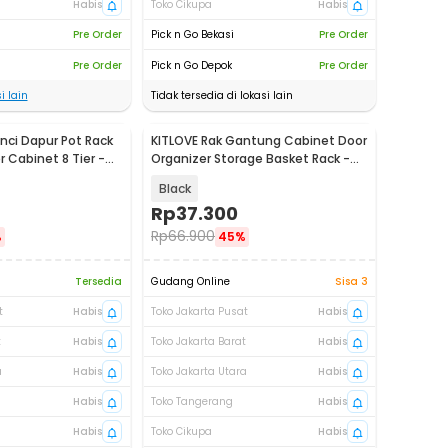
Habis
Toko Cikupa
Habis
Pre Order
Pick n Go Bekasi
Pre Order
Pre Order
Pick n Go Depok
Pre Order
i lain
Tidak tersedia di lokasi lain
nci Dapur Pot Rack
KITLOVE Rak Gantung Cabinet Door
 Cabinet 8 Tier -
Organizer Storage Basket Rack -
IFB41
Black
Rp
37.300
Rp
66.900
%
45%
Tersedia
Gudang Online
Sisa 3
t
Habis
Toko Jakarta Pusat
Habis
t
Habis
Toko Jakarta Barat
Habis
a
Habis
Toko Jakarta Utara
Habis
Habis
Toko Tangerang
Habis
Habis
Toko Cikupa
Habis