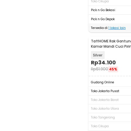
Toko Cikupa
Pick n Go Bekasi
Pick n Go Depok
Tersedia di
1
lokasi lain
TaffHOME Rak Gantung
Kamar Mandi Cuci Piri
YJ01
Silver
Rp
34.100
Rp
61.900
45%
Gudang Online
Toko Jakarta Pusat
Toko Jakarta Barat
Toko Jakarta Utara
Toko Tangerang
Toko Cikupa