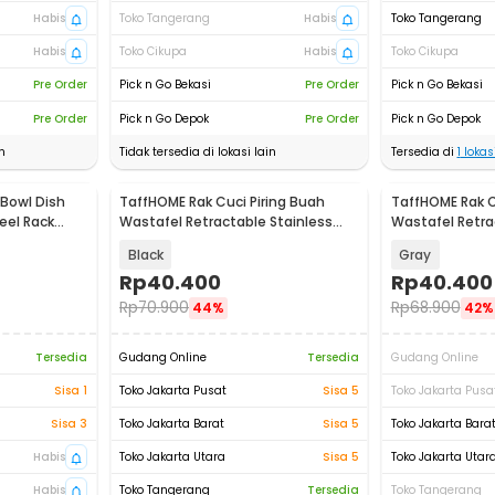
Habis
Toko Tangerang
Habis
Toko Tangerang
Habis
Toko Cikupa
Habis
Toko Cikupa
Pre Order
Pick n Go Bekasi
Pre Order
Pick n Go Bekasi
Pre Order
Pick n Go Depok
Pre Order
Pick n Go Depok
n
Tidak tersedia di lokasi lain
Tersedia di
1
lokasi
 Bowl Dish
TaffHOME Rak Cuci Piring Buah
TaffHOME Rak C
eel Rack
Wastafel Retractable Stainless
Wastafel Retra
Steel - HR-29
Steel - HR-29
Black
Gray
Rp
40.400
Rp
40.400
Rp
70.900
Rp
68.900
44%
42%
Tersedia
Gudang Online
Tersedia
Gudang Online
Sisa 1
Toko Jakarta Pusat
Sisa 5
Toko Jakarta Pusa
Sisa 3
Toko Jakarta Barat
Sisa 5
Toko Jakarta Bara
Habis
Toko Jakarta Utara
Sisa 5
Toko Jakarta Utar
Habis
Toko Tangerang
Tersedia
Toko Tangerang