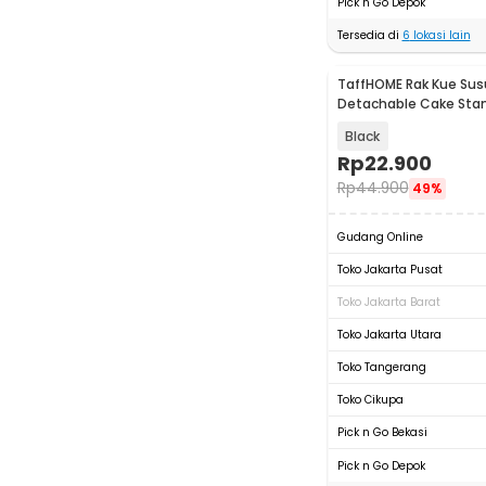
Pick n Go Depok
Tersedia di
6
lokasi lain
TaffHOME Rak Kue Sus
Detachable Cake Stan
CF431
Black
Rp
22.900
Rp
44.900
49%
Gudang Online
Toko Jakarta Pusat
Toko Jakarta Barat
Toko Jakarta Utara
Toko Tangerang
Toko Cikupa
Pick n Go Bekasi
Pick n Go Depok