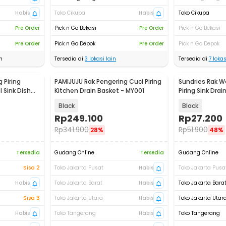
Habis
Toko Cikupa
Habis
Toko Cikupa
Pre Order
Pick n Go Bekasi
Pre Order
Pick n Go Bekasi
Pre Order
Pick n Go Depok
Pre Order
Pick n Go Depok
n
Tersedia di
3
lokasi lain
Tersedia di
7
lokas
 Piring
PAMIJUJU Rak Pengering Cuci Piring
Sundries Rak W
 Sink Dish
Kitchen Drain Basket - MY001
Piring Sink Dra
- SD23
Black
Black
Rp
249.100
Rp
27.200
Rp
341.900
Rp
51.900
28%
48%
Tersedia
Gudang Online
Tersedia
Gudang Online
Sisa 2
Toko Jakarta Pusat
Habis
Toko Jakarta Pusa
Habis
Toko Jakarta Barat
Habis
Toko Jakarta Bara
Sisa 3
Toko Jakarta Utara
Habis
Toko Jakarta Utar
Habis
Toko Tangerang
Habis
Toko Tangerang