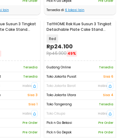
Pre Order
Pick n Go Depok
Pre Order
i lain
Tersedia di
6
lokasi lain
ue Susun 3 Tingkat
TaffHOME Rak Kue Susun 3 Tingkat
ate Cake Stand
Detachable Plate Cake Stand
Display - MB-3
Red
Rp
24.100
Rp
46.900
%
49%
Tersedia
Gudang Online
Tersedia
t
Tersedia
Toko Jakarta Pusat
Sisa 6
t
Habis
Toko Jakarta Barat
Habis
a
Sisa 3
Toko Jakarta Utara
Sisa 4
Sisa 1
Toko Tangerang
Tersedia
Habis
Toko Cikupa
Habis
Pre Order
Pick n Go Bekasi
Pre Order
Pre Order
Pick n Go Depok
Pre Order