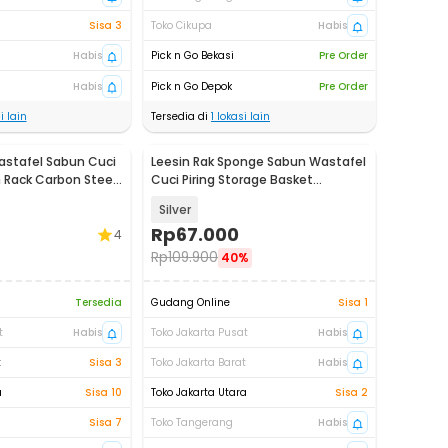
Sisa 3
Toko Cikupa
Habis
Habis
Pick n Go Bekasi
Pre Order
Habis
Pick n Go Depok
Pre Order
i lain
Tersedia di
1
lokasi lain
astafel Sabun Cuci
Leesin Rak Sponge Sabun Wastafel
in Rack Carbon Steel
Cuci Piring Storage Basket
Organizer - L10
Silver
Rp
67.000
4
Rp
109.900
40%
Tersedia
Gudang Online
Sisa 1
t
Habis
Toko Jakarta Pusat
Habis
t
Sisa 3
Toko Jakarta Barat
Habis
a
Sisa 10
Toko Jakarta Utara
Sisa 2
Sisa 7
Toko Tangerang
Habis