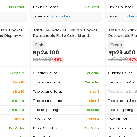
Pre Order
Pick n Go Depok
Pre Order
Pick n Go Depok
Tersedia di
7
lokasi lain
Tersedia di
7
lokas
un 3 Tingkat
TaffHOME Rak Kue Susun 3 Tingkat
TaffHOME Rak K
d Display -
Detachable Plate Cake Stand
Detachable Pl
Display - MB-3
Display - YGN-
Pink
Green
Rp
24.100
Rp
29.400
Rp
46.900
Rp
54.900
49%
47
Tersedia
Gudang Online
Tersedia
Gudang Online
Sisa 10
Toko Jakarta Pusat
Tersedia
Toko Jakarta Pusa
Sisa 10
Toko Jakarta Barat
Sisa 5
Toko Jakarta Bara
Tersedia
Toko Jakarta Utara
Sisa 4
Toko Jakarta Utar
Tersedia
Toko Tangerang
Tersedia
Toko Tangerang
Sisa 4
Toko Cikupa
Sisa 4
Toko Cikupa
Pre Order
Pick n Go Bekasi
Pre Order
Pick n Go Bekasi