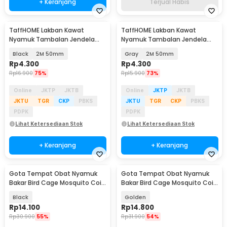
+ Keranjang
Terjual Habis
TaffHOME Lakban Kawat
TaffHOME Lakban Kawat
Nyamuk Tambalan Jendela
Nyamuk Tambalan Jendela
Window Repair Tape - TP512
Window Repair Tape - TP512
Black
2M 50mm
Gray
2M 50mm
Rp
4.300
Rp
4.300
Rp
16.900
75%
Rp
15.900
73%
Online
JKTP
JKTB
Online
JKTP
JKTB
JKTU
TGR
CKP
PBKS
JKTU
TGR
CKP
PBKS
PDPK
PDPK
Lihat Ketersediaan Stok
Lihat Ketersediaan Stok
+ Keranjang
+ Keranjang
Gota Tempat Obat Nyamuk
Gota Tempat Obat Nyamuk
Bakar Bird Cage Mosquito Coil
Bakar Bird Cage Mosquito Coil
Holder Fireproof - TK01
Holder Fireproof - TK01
Black
Golden
Rp
14.100
Rp
14.800
Rp
30.900
55%
Rp
31.900
54%