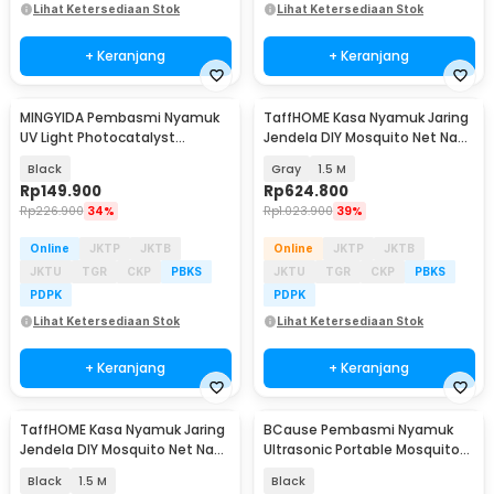
Lihat Ketersediaan Stok
Lihat Ketersediaan Stok
+ Keranjang
+ Keranjang
MINGYIDA Pembasmi Nyamuk
TaffHOME Kasa Nyamuk Jaring
UV Light Photocatalyst
Jendela DIY Mosquito Net Nano
Mosquito Killer 24W - MT-3108
20 Mesh 100M - AW15
Black
Gray
1.5 M
Rp
149.900
Rp
624.800
Rp
226.900
34%
Rp
1.023.900
39%
Online
JKTP
JKTB
Online
JKTP
JKTB
JKTU
TGR
CKP
PBKS
JKTU
TGR
CKP
PBKS
PDPK
PDPK
Lihat Ketersediaan Stok
Lihat Ketersediaan Stok
+ Keranjang
+ Keranjang
TaffHOME Kasa Nyamuk Jaring
BCause Pembasmi Nyamuk
Jendela DIY Mosquito Net Nano
Ultrasonic Portable Mosquito
20 Mesh 100M - AW15
Repeller - 777
Black
1.5 M
Black