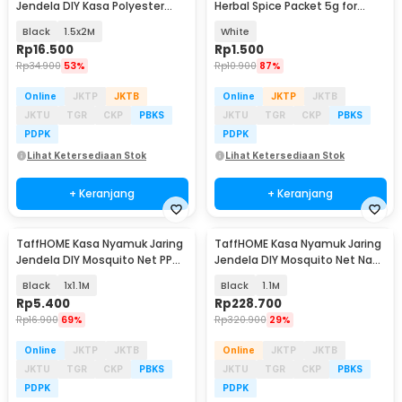
Jendela DIY Kasa Polyester
Herbal Spice Packet 5g for
dengan Velcro - WN05
Windshield COOL01 - M50
Black
1.5x2M
White
Rp
16.500
Rp
1.500
Rp
34.900
53%
Rp
10.900
87%
Online
JKTP
JKTB
Online
JKTP
JKTB
JKTU
TGR
CKP
PBKS
JKTU
TGR
CKP
PBKS
PDPK
PDPK
Lihat Ketersediaan Stok
Lihat Ketersediaan Stok
+ Keranjang
+ Keranjang
TaffHOME Kasa Nyamuk Jaring
TaffHOME Kasa Nyamuk Jaring
Jendela DIY Mosquito Net PP
Jendela DIY Mosquito Net Nano
Nano 20 Mesh - AW15
20 Mesh 50M - AW20
Black
1x1.1M
Black
1.1M
Rp
5.400
Rp
228.700
Rp
16.900
69%
Rp
320.900
29%
Online
JKTP
JKTB
Online
JKTP
JKTB
JKTU
TGR
CKP
PBKS
JKTU
TGR
CKP
PBKS
PDPK
PDPK