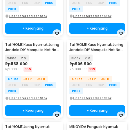
JKTU
TGR
CKP
PBKS
JKTU
TGR
CKP
PBKS
PDPK
PDPK
Lihat Ketersediaan Stok
Lihat Ketersediaan Stok
+ Keranjang
+ Keranjang
TaffHOME Kasa Nyamuk Jaring
TaffHOME Kasa Nyamuk Jaring
Jendela DIY Mosquito Net Nano
Jendela DIY Mosquito Net Nano
20 Mesh 100M - AW15
20 Mesh 100M - AW15
White
2 M
Black
2 M
Rp
858.000
Rp
906.900
Rp
1.338.900
36%
Rp
1.338.900
33%
Online
JKTP
JKTB
Online
JKTP
JKTB
JKTU
TGR
CKP
PBKS
JKTU
TGR
CKP
PBKS
PDPK
PDPK
Lihat Ketersediaan Stok
Lihat Ketersediaan Stok
+ Keranjang
+ Keranjang
TaffHOME Jaring Nyamuk
MINGYIDA Pengusir Nyamuk