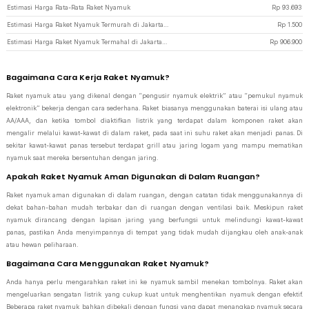
Estimasi Harga Rata-Rata Raket Nyamuk
Rp
93.693
Estimasi Harga Raket Nyamuk Termurah di JakartaNotebook
Rp
1.500
Estimasi Harga Raket Nyamuk Termahal di JakartaNotebook
Rp
906.900
Bagaimana Cara Kerja Raket Nyamuk?
Raket nyamuk atau yang dikenal dengan “pengusir nyamuk elektrik” atau “pemukul nyamuk
elektronik” bekerja dengan cara sederhana. Raket biasanya menggunakan baterai isi ulang atau
AA/AAA, dan ketika tombol diaktifkan listrik yang terdapat dalam komponen raket akan
mengalir melalui kawat-kawat di dalam raket, pada saat ini suhu raket akan menjadi panas. Di
sekitar kawat-kawat panas tersebut terdapat grill atau jaring logam yang mampu mematikan
nyamuk saat mereka bersentuhan dengan jaring.
Apakah Raket Nyamuk Aman Digunakan di Dalam Ruangan?
Raket nyamuk aman digunakan di dalam ruangan, dengan catatan tidak menggunakannya di
dekat bahan-bahan mudah terbakar dan di ruangan dengan ventilasi baik. Meskipun raket
nyamuk dirancang dengan lapisan jaring yang berfungsi untuk melindungi kawat-kawat
panas, pastikan Anda menyimpannya di tempat yang tidak mudah dijangkau oleh anak-anak
atau hewan peliharaan.
Bagaimana Cara Menggunakan Raket Nyamuk?
Anda hanya perlu mengarahkan raket ini ke nyamuk sambil menekan tombolnya. Raket akan
mengeluarkan sengatan listrik yang cukup kuat untuk menghentikan nyamuk dengan efektif.
Beberapa raket nyamuk bahkan dibekali dengan fungsi yang dapat menangkap nyamuk secara