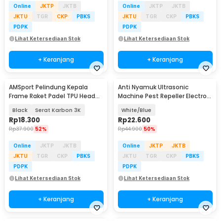
Online
JKTP
JKTB
Online
JKTP
JKTB
JKTU
TGR
CKP
PBKS
JKTU
TGR
CKP
PBKS
PDPK
PDPK
Lihat Ketersediaan Stok
Lihat Ketersediaan Stok
+ Keranjang
+ Keranjang
AMSport Pelindung Kepala
Anti Nyamuk Ultrasonic
Frame Raket Padel TPU Head
Machine Pest Repeller Electro
Guard Tape - BTR42
EU Plug - HR-533
Black
Serat Karbon 3K
White/Blue
Rp
18.300
Rp
22.600
Rp
37.900
52%
Rp
44.900
50%
Online
JKTP
JKTB
Online
JKTP
JKTB
JKTU
TGR
CKP
PBKS
JKTU
TGR
CKP
PBKS
PDPK
PDPK
Lihat Ketersediaan Stok
Lihat Ketersediaan Stok
+ Keranjang
+ Keranjang