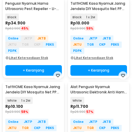
Pengusir Nyamuk Hama
TaffHOME Kasa Nyamuk Jaring
Ultrasonic Pest Repeller - LI-
Jendela DIY Mosquito Net PP
3110
Nano 20 Mesh - AW15
Black
Black
1 x 2M
Rp
34.900
Rp
10.000
Rp
62.900
45%
Rp
23.900
59%
Online
JKTP
JKTB
Online
JKTP
JKTB
JKTU
TGR
CKP
PBKS
JKTU
TGR
CKP
PBKS
PDPK
PDPK
Lihat Ketersediaan Stok
Lihat Ketersediaan Stok
+ Keranjang
+ Keranjang
TaffHOME Kasa Nyamuk Jaring
Alat Pengusir Nyamuk
Jendela DIY Mosquito Net PP
Ultrasonic Elektronik Anti Hama
Nano 20 Mesh - AW15
Tikus Non Racun - UL1559
White
1 x 2M
White
Rp
10.100
Rp
11.700
Rp
23.900
58%
Rp
26.900
57%
Online
JKTP
JKTB
Online
JKTP
JKTB
JKTU
TGR
CKP
PBKS
JKTU
TGR
CKP
PBKS