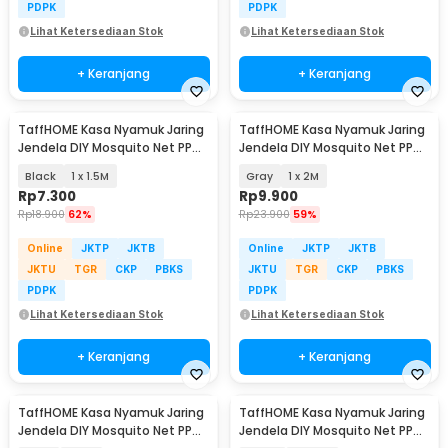
PDPK
PDPK
Lihat Ketersediaan Stok
Lihat Ketersediaan Stok
+ Keranjang
+ Keranjang
TaffHOME Kasa Nyamuk Jaring
TaffHOME Kasa Nyamuk Jaring
Jendela DIY Mosquito Net PP
Jendela DIY Mosquito Net PP
Nano 20 Mesh - AW15
Nano 20 Mesh - AW15
Black
1 x 1.5M
Gray
1 x 2M
Rp
7.300
Rp
9.900
Rp
18.900
62%
Rp
23.900
59%
Online
JKTP
JKTB
Online
JKTP
JKTB
JKTU
TGR
CKP
PBKS
JKTU
TGR
CKP
PBKS
PDPK
PDPK
Lihat Ketersediaan Stok
Lihat Ketersediaan Stok
+ Keranjang
+ Keranjang
TaffHOME Kasa Nyamuk Jaring
TaffHOME Kasa Nyamuk Jaring
Jendela DIY Mosquito Net PP
Jendela DIY Mosquito Net PP