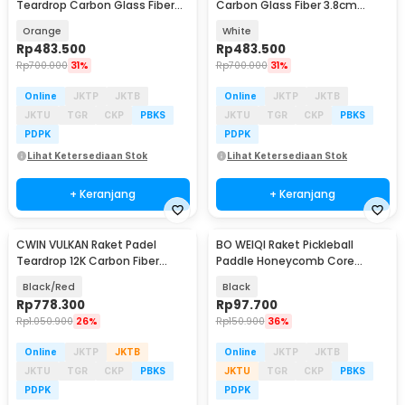
Teardrop Carbon Glass Fiber
Carbon Glass Fiber 3.8cm
3.8cm Thickness 360g - 4003
Thickness 360g - 4015
Orange
White
Rp
483.500
Rp
483.500
Rp
700.000
31%
Rp
700.000
31%
Online
JKTP
JKTB
Online
JKTP
JKTB
JKTU
TGR
CKP
PBKS
JKTU
TGR
CKP
PBKS
PDPK
PDPK
Lihat Ketersediaan Stok
Lihat Ketersediaan Stok
+ Keranjang
+ Keranjang
CWIN VULKAN Raket Padel
BO WEIQI Raket Pickleball
Teardrop 12K Carbon Fiber
Paddle Honeycomb Core
3.8cm Thickness 365g - 5025
Fiberglass 225g - BQ116
Black/Red
Black
Rp
778.300
Rp
97.700
Rp
1.050.900
26%
Rp
150.900
36%
Online
JKTP
JKTB
Online
JKTP
JKTB
JKTU
TGR
CKP
PBKS
JKTU
TGR
CKP
PBKS
PDPK
PDPK