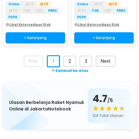
Online
JKTP
JKTB
Online
JKTP
JKTB
JKTU
TGR
CKP
PBKS
JKTU
TGR
CKP
PBKS
PDPK
PDPK
Lihat Ketersediaan Stok
Lihat Ketersediaan Stok
+ Keranjang
+ Keranjang
Prev
1
2
3
Next
Kembali ke atas
4.7
/5
Ulasan Berbelanja Raket Nyamuk
Online di JakartaNotebook
124
Total Ulasan