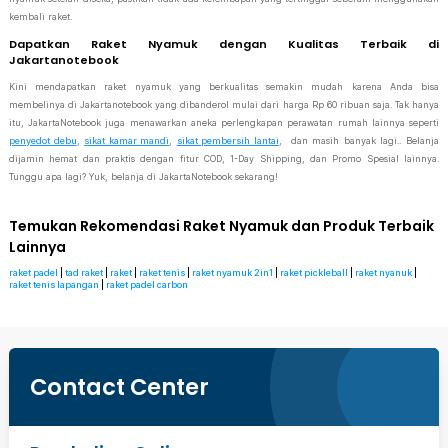
kembali raket.
Dapatkan Raket Nyamuk dengan Kualitas Terbaik di
Jakartanotebook
Kini mendapatkan raket nyamuk yang berkualitas semakin mudah karena Anda bisa
membelinya di Jakartanotebook yang dibanderol mulai dari harga Rp 60 ribuan saja. Tak hanya
itu, JakartaNotebook juga menawarkan aneka perlengkapan perawatan rumah lainnya seperti
penyedot debu
,
sikat kamar mandi
,
sikat pembersih lantai
, dan masih banyak lagi.. Belanja
dijamin hemat dan praktis dengan fitur COD, 1-Day Shipping, dan Promo Spesial lainnya.
Tunggu apa lagi? Yuk, belanja di JakartaNotebook sekarang!
Temukan Rekomendasi Raket Nyamuk dan Produk Terbaik
Lainnya
raket padel
|
tad raket
|
raket
|
raket tenis
|
raket nyamuk 2in1
|
raket pickleball
|
raket nyanuk
|
raket tenis lapangan
|
raket padel carbon
Contact Center