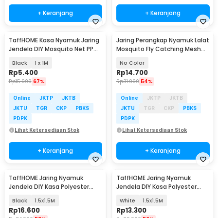
+ Keranjang
+ Keranjang
TaffHOME Kasa Nyamuk Jaring
Jaring Perangkap Nyamuk Lalat
Jendela DIY Mosquito Net PP
Mosquito Fly Catching Mesh
Nano 20 Mesh - AW15
Net 23cm - J16
Black
1 x 1M
No Color
Rp
5.400
Rp
14.700
Rp
15.900
67%
Rp
31.900
54%
Online
JKTP
JKTB
Online
JKTP
JKTB
JKTU
TGR
CKP
PBKS
JKTU
TGR
CKP
PBKS
PDPK
PDPK
Lihat Ketersediaan Stok
Lihat Ketersediaan Stok
+ Keranjang
+ Keranjang
TaffHOME Jaring Nyamuk
TaffHOME Jaring Nyamuk
Jendela DIY Kasa Polyester
Jendela DIY Kasa Polyester
dengan Velcro - WN05
dengan Velcro - WN05
Black
1.5x1.5M
White
1.5x1.5M
Rp
16.600
Rp
13.300