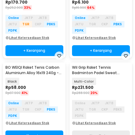
Rp
170.700
Rp
6.100
Rp
252.900
33%
Rp
16.900
64%
Online
JKTP
JKTB
Online
JKTP
JKTB
JKTU
TGR
CKP
PBKS
JKTU
TGR
CKP
PBKS
PDPK
PDPK
Lihat Ketersediaan Stok
Lihat Ketersediaan Stok
+ Keranjang
+ Keranjang
BO WEIQI Raket Tenis Carbon
Wil Grip Raket Tennis
Akan Datang
Aluminium Alloy 16x19 240g -
Badminton Padel Sweat
B-24
Absorbing 1.1M 60 PCS - W-1
Black
Multi-Color
Rp
58.000
Rp
231.500
Rp
97.900
41%
Rp
288.900
20%
Online
JKTP
JKTB
Online
JKTP
JKTB
JKTU
TGR
CKP
PBKS
JKTU
TGR
CKP
PBKS
PDPK
PDPK
Lihat Ketersediaan Stok
Lihat Ketersediaan Stok