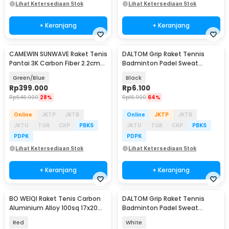
Lihat Ketersediaan Stok
Lihat Ketersediaan Stok
+ Keranjang
+ Keranjang
CAMEWIN SUNWAVE Raket Tenis
DALTOM Grip Raket Tennis
Pantai 3K Carbon Fiber 2.2cm
Badminton Padel Sweat
Thick 325g - 4009
Absorbing 1.1M - DL-06
Green/Blue
Black
Rp
399.000
Rp
6.100
Rp
546.900
28%
Rp
16.900
64%
Online
JKTP
JKTB
Online
JKTP
JKTB
JKTU
TGR
CKP
PBKS
JKTU
TGR
CKP
PBKS
PDPK
PDPK
Lihat Ketersediaan Stok
Lihat Ketersediaan Stok
+ Keranjang
+ Keranjang
BO WEIQI Raket Tenis Carbon
DALTOM Grip Raket Tennis
Aluminium Alloy 100sq 17x20
Badminton Padel Sweat
305g - B-280
Absorbing 1.1M - DL-06
Red
White