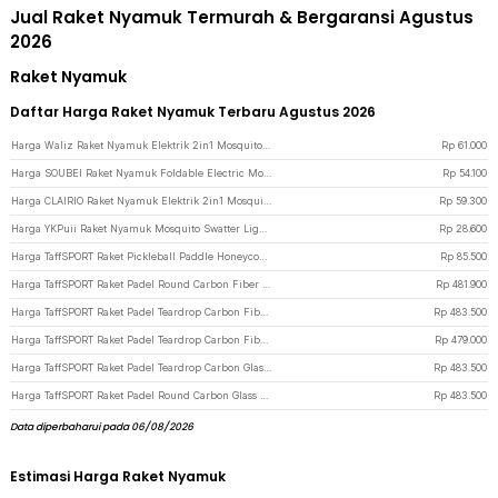
Jual Raket Nyamuk Termurah & Bergaransi Agustus
2026
Raket Nyamuk
Daftar Harga Raket Nyamuk Terbaru Agustus 2026
Harga Waliz Raket Nyamuk Elektrik 2in1 Mosquito Killer 300mAh 3500V - WJ-025 - White
Rp
61.000
Harga SOUBEI Raket Nyamuk Foldable Electric Mosquito Swatter 365nm 300mAh - WP-08 - White
Rp
54.100
Harga CLAIRIO Raket Nyamuk Elektrik 2in1 Mosquito Killer 450mAh 2700V - CR-3 - Gray
Rp
59.300
Harga YKPuii Raket Nyamuk Mosquito Swatter Lightning Racket - BL-186 - Blue
Rp
28.600
Harga TaffSPORT Raket Pickleball Paddle Honeycomb Core Fiberglass 225g - BQ114 - Black
Rp
85.500
Harga TaffSPORT Raket Padel Round Carbon Fiber 3.6cm Thickness 365g - 4018 - Blue
Rp
481.900
Harga TaffSPORT Raket Padel Teardrop Carbon Fiber 3.6cm Thickness 365g - 6357 - Black/Red
Rp
483.500
Harga TaffSPORT Raket Padel Teardrop Carbon Fiber 3.8cm Thickness 360g - 4013 - Red
Rp
479.000
Harga TaffSPORT Raket Padel Teardrop Carbon Glass Fiber 3.8cm Thickness 360g - 4003 - Orange
Rp
483.500
Harga TaffSPORT Raket Padel Round Carbon Glass Fiber 3.8cm Thickness 360g - 4015 - White
Rp
483.500
Data diperbaharui pada 06/08/2026
Estimasi Harga Raket Nyamuk