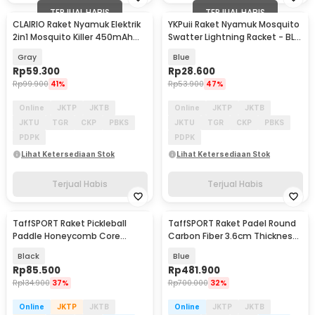
TERJUAL HABIS
TERJUAL HABIS
CLAIRIO Raket Nyamuk Elektrik
YKPuii Raket Nyamuk Mosquito
2in1 Mosquito Killer 450mAh
Swatter Lightning Racket - BL-
2700V - CR-3
186
Gray
Blue
Rp
59.300
Rp
28.600
Rp
99.900
41%
Rp
53.900
47%
Online
JKTP
JKTB
Online
JKTP
JKTB
JKTU
TGR
CKP
PBKS
JKTU
TGR
CKP
PBKS
PDPK
PDPK
Lihat Ketersediaan Stok
Lihat Ketersediaan Stok
Terjual Habis
Terjual Habis
TaffSPORT Raket Pickleball
TaffSPORT Raket Padel Round
Paddle Honeycomb Core
Carbon Fiber 3.6cm Thickness
Fiberglass 225g - BQ114
365g - 4018
Black
Blue
Rp
85.500
Rp
481.900
Rp
134.900
37%
Rp
700.000
32%
Online
JKTP
JKTB
Online
JKTP
JKTB