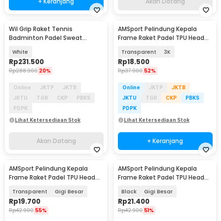
+ Keranjang
Akan Datang
Wil Grip Raket Tennis
AMSport Pelindung Kepala
Akan Datang
Badminton Padel Sweat
Frame Raket Padel TPU Head
Absorbing 1.1M 60 PCS - W-1
Guard Tape - BTR42
White
Transparent
3K
Rp
231.500
Rp
18.500
Rp
288.900
20%
Rp
37.900
52%
Online
JKTP
JKTB
Online
JKTP
JKTB
JKTU
TGR
CKP
PBKS
JKTU
TGR
CKP
PBKS
PDPK
PDPK
Lihat Ketersediaan Stok
Lihat Ketersediaan Stok
Akan Datang
+ Keranjang
AMSport Pelindung Kepala
AMSport Pelindung Kepala
Frame Raket Padel TPU Head
Frame Raket Padel TPU Head
Guard Tape - BTR42
Guard Tape - BTR42
Transparent
Gigi Besar
Black
Gigi Besar
Rp
19.700
Rp
21.400
Rp
42.900
55%
Rp
42.900
51%