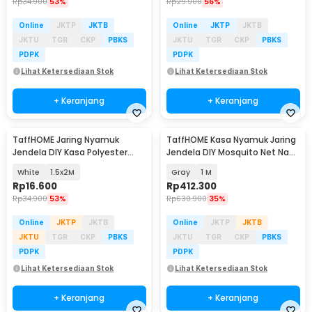
Rp
34.900
53%
Rp
29.900
56%
Online
JKTP
JKTB
Online
JKTP
JKTB
JKTU
TGR
CKP
PBKS
JKTU
TGR
CKP
PBKS
PDPK
PDPK
Lihat Ketersediaan Stok
Lihat Ketersediaan Stok
+ Keranjang
+ Keranjang
TaffHOME Jaring Nyamuk
TaffHOME Kasa Nyamuk Jaring
Jendela DIY Kasa Polyester
Jendela DIY Mosquito Net Nano
dengan Velcro - WN05
20 Mesh 100M - AW15
White
1.5x2M
Gray
1 M
Rp
16.600
Rp
412.300
Rp
34.900
53%
Rp
630.900
35%
Online
JKTP
JKTB
Online
JKTP
JKTB
JKTU
TGR
CKP
PBKS
JKTU
TGR
CKP
PBKS
PDPK
PDPK
Lihat Ketersediaan Stok
Lihat Ketersediaan Stok
+ Keranjang
+ Keranjang