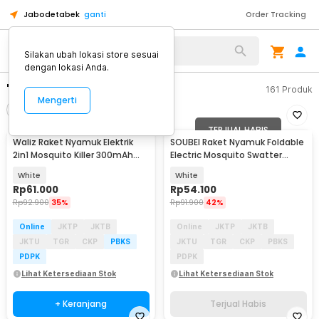
Jabodetabek
ganti
Order Tracking
Silakan ubah lokasi store sesuai
dengan lokasi Anda.
"raket nyamuk"
161
Produk
Mengerti
Filter
Urutkan
TERJUAL HABIS
Waliz Raket Nyamuk Elektrik
SOUBEI Raket Nyamuk Foldable
Baru
2in1 Mosquito Killer 300mAh
Electric Mosquito Swatter
3500V - WJ-025
365nm 300mAh - WP-08
White
White
Rp
61.000
Rp
54.100
Rp
92.900
35%
Rp
91.900
42%
Online
JKTP
JKTB
Online
JKTP
JKTB
JKTU
TGR
CKP
PBKS
JKTU
TGR
CKP
PBKS
PDPK
PDPK
Lihat Ketersediaan Stok
Lihat Ketersediaan Stok
+ Keranjang
Terjual Habis