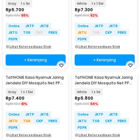
Nano 20 Mesh - AW15
Nano 20 Mesh - AW15
Gray
1 x 1M
White
1 x 1.5M
Rp
5.700
Rp
7.300
Rp
15.900
65%
Rp
18.900
62%
Online
JKTP
JKTB
Online
JKTP
JKTB
JKTU
TGR
CKP
PBKS
JKTU
TGR
CKP
PBKS
PDPK
PDPK
Lihat Ketersediaan Stok
Lihat Ketersediaan Stok
+ Keranjang
+ Keranjang
TaffHOME Kasa Nyamuk Jaring
TaffHOME Kasa Nyamuk Jaring
Jendela DIY Mosquito Net PP
Jendela DIY Mosquito Net PP
Nano 20 Mesh - AW15
Nano 20 Mesh - AW15
Gray
1 x 1.5M
White
1 x 1M
Rp
7.400
Rp
5.800
Rp
18.900
61%
Rp
15.900
64%
Online
JKTP
JKTB
Online
JKTP
JKTB
JKTU
TGR
CKP
PBKS
JKTU
TGR
CKP
PBKS
PDPK
PDPK
Lihat Ketersediaan Stok
Lihat Ketersediaan Stok