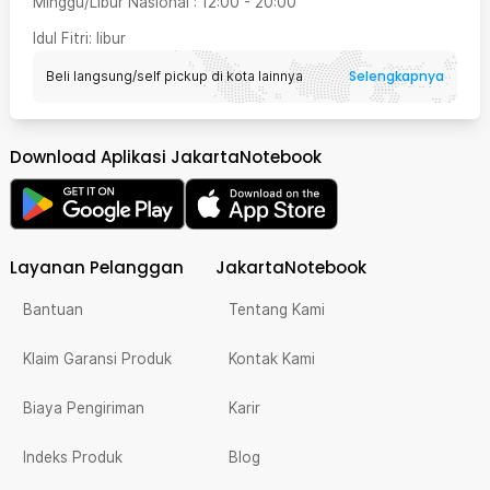
Minggu/Libur Nasional
:
12:00
-
20:00
Idul Fitri
: libur
Selengkapnya
Beli langsung/self pickup di kota lainnya
Download Aplikasi JakartaNotebook
Layanan Pelanggan
JakartaNotebook
Bantuan
Tentang Kami
Klaim Garansi Produk
Kontak Kami
Biaya Pengiriman
Karir
Indeks Produk
Blog