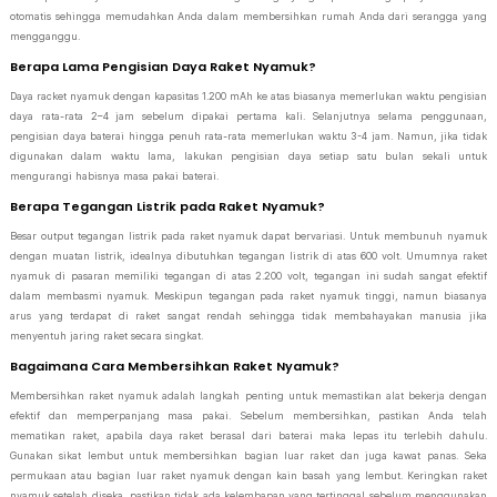
otomatis sehingga memudahkan Anda dalam membersihkan rumah Anda dari serangga yang
mengganggu.
Berapa Lama Pengisian Daya Raket Nyamuk?
Daya racket nyamuk dengan kapasitas 1.200 mAh ke atas biasanya memerlukan waktu pengisian
daya rata-rata 2–4 jam sebelum dipakai pertama kali. Selanjutnya selama penggunaan,
pengisian daya baterai hingga penuh rata-rata memerlukan waktu 3-4 jam. Namun, jika tidak
digunakan dalam waktu lama, lakukan pengisian daya setiap satu bulan sekali untuk
mengurangi habisnya masa pakai baterai.
Berapa Tegangan Listrik pada Raket Nyamuk?
Besar output tegangan listrik pada raket nyamuk dapat bervariasi. Untuk membunuh nyamuk
dengan muatan listrik, idealnya dibutuhkan tegangan listrik di atas 600 volt. Umumnya raket
nyamuk di pasaran memiliki tegangan di atas 2.200 volt, tegangan ini sudah sangat efektif
dalam membasmi nyamuk. Meskipun tegangan pada raket nyamuk tinggi, namun biasanya
arus yang terdapat di raket sangat rendah sehingga tidak membahayakan manusia jika
menyentuh jaring raket secara singkat.
Bagaimana Cara Membersihkan Raket Nyamuk?
Membersihkan raket nyamuk adalah langkah penting untuk memastikan alat bekerja dengan
efektif dan memperpanjang masa pakai. Sebelum membersihkan, pastikan Anda telah
mematikan raket, apabila daya raket berasal dari baterai maka lepas itu terlebih dahulu.
Gunakan sikat lembut untuk membersihkan bagian luar raket dan juga kawat panas. Seka
permukaan atau bagian luar raket nyamuk dengan kain basah yang lembut. Keringkan raket
nyamuk setelah diseka, pastikan tidak ada kelembapan yang tertinggal sebelum menggunakan