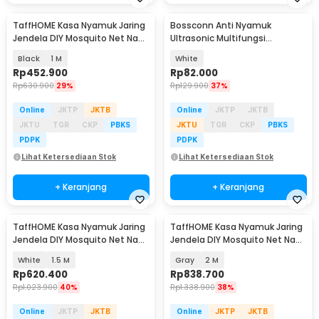
TaffHOME Kasa Nyamuk Jaring
Bossconn Anti Nyamuk
Jendela DIY Mosquito Net Nano
Ultrasonic Multifungsi
20 Mesh 100M - AW15
Mosquito Repeller - HOE0067
Black
1 M
White
Rp
452.900
Rp
82.000
Rp
630.900
29%
Rp
129.900
37%
Online
JKTP
JKTB
Online
JKTP
JKTB
JKTU
TGR
CKP
PBKS
JKTU
TGR
CKP
PBKS
PDPK
PDPK
Lihat Ketersediaan Stok
Lihat Ketersediaan Stok
+ Keranjang
+ Keranjang
TaffHOME Kasa Nyamuk Jaring
TaffHOME Kasa Nyamuk Jaring
Jendela DIY Mosquito Net Nano
Jendela DIY Mosquito Net Nano
20 Mesh 100M - AW15
20 Mesh 100M - AW15
White
1.5 M
Gray
2 M
Rp
620.400
Rp
838.700
Rp
1.023.900
40%
Rp
1.338.900
38%
Online
JKTP
JKTB
Online
JKTP
JKTB