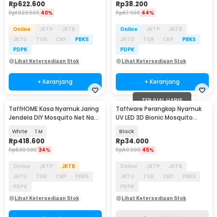
Rp
622.600
Rp
38.200
Rp
1.023.900
40%
Rp
67.900
44%
Online
JKTP
JKTB
Online
JKTP
JKTB
JKTU
TGR
CKP
PBKS
JKTU
TGR
CKP
PBKS
PDPK
PDPK
Lihat Ketersediaan Stok
Lihat Ketersediaan Stok
+ Keranjang
+ Keranjang
TERJUAL HABIS
TaffHOME Kasa Nyamuk Jaring
Taffware Perangkap Nyamuk
Jendela DIY Mosquito Net Nano
UV LED 3D Bionic Mosquito
20 Mesh 100M - AW15
Repellent - 139
White
1 M
Black
Rp
418.600
Rp
34.000
Rp
630.900
34%
Rp
60.900
45%
Online
JKTP
JKTB
Online
JKTP
JKTB
JKTU
TGR
CKP
PBKS
JKTU
TGR
CKP
PBKS
PDPK
PDPK
Lihat Ketersediaan Stok
Lihat Ketersediaan Stok