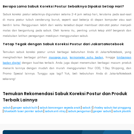
Berapa Lama Sabuk Koreksi Postur Sebaiknya Dipakai Setiap Hari?
Sabuk koreksi postur sebaiknya digunakan selama 2–4 jam setiap hari, terutama pada saat-saat
di mana postur tubuh cenderung buruk, seperti saat bekerja di depan komputer atau saat
berdiri lama. Penggunaan lebih dari waktu tersebut dapat membuat otot-otot postur menjadi
malas dan bergantung pada sabuk. Oleh karena itu, penting untuk tetap aktif bergerak dan
melakukan latihan peregangan meskipun menggunakan sabuk.
Tetap Tegak dengan Sabuk Koreksi Postur dari JakartaNotebook
Temukan sabuk koreksi postur untuk berbagai kebutuhan Anda di JakartaNotebook, yang
menghadirkan berbagai pilihan
massage gun
,
termometer suhu badan
, hingga
timbangan
badan digital
dengan kualitas terbaik. Anda juga dapat menemukan berbagai macam produk
menarik lainnya dengan mudah dan murah menggunakan fitur COD, 1-Day Shipping, dan
Promo Spesial lainnya. Tunggu apa lagi? Yuk, beli kebutuhan Anda di JakartaNotebook
sekarang!
Temukan Rekomendasi Sabuk Koreksi Postur dan Produk
Terbaik Lainnya
sabuk
|
gesper sabuk kulit
|
sabuk boncengan sepeda anak
|
sabuk l
|
rhodey sabuk ikat pinggang
|
bluetooth laser pointer sabuk
|
sabuk anti xtray
|
sabuk pengaman
|
gesper sabuk
|
sabuk plastik