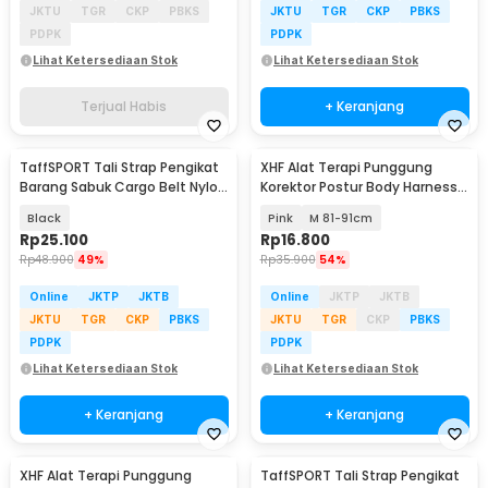
JKTU
TGR
CKP
PBKS
JKTU
TGR
CKP
PBKS
PDPK
PDPK
Lihat Ketersediaan Stok
Lihat Ketersediaan Stok
Terjual Habis
+ Keranjang
TaffSPORT Tali Strap Pengikat
XHF Alat Terapi Punggung
Barang Sabuk Cargo Belt Nylon
Korektor Postur Body Harness
5M - XR2
Chest Support - XHF-210004
Black
Pink
M 81-91cm
Rp
25.100
Rp
16.800
Rp
48.900
49%
Rp
35.900
54%
Online
JKTP
JKTB
Online
JKTP
JKTB
JKTU
TGR
CKP
PBKS
JKTU
TGR
CKP
PBKS
PDPK
PDPK
Lihat Ketersediaan Stok
Lihat Ketersediaan Stok
+ Keranjang
+ Keranjang
XHF Alat Terapi Punggung
TaffSPORT Tali Strap Pengikat
Baru