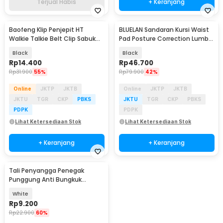
Terjual Habis
+ Keranjang
Baofeng Klip Penjepit HT
BLUELAN Sandaran Kursi Waist
Walkie Talkie Belt Clip Sabuk
Pad Posture Correction Lumbar
for Baofeng - B10
Cushion - BL124
Black
Black
Rp
14.400
Rp
46.700
Rp
31.900
55%
Rp
79.900
42%
Online
JKTP
JKTB
Online
JKTP
JKTB
JKTU
TGR
CKP
PBKS
JKTU
TGR
CKP
PBKS
PDPK
PDPK
Lihat Ketersediaan Stok
Lihat Ketersediaan Stok
+ Keranjang
+ Keranjang
Tali Penyangga Penegak
Punggung Anti Bungkuk
Posture Corrector Size S
White
Rp
9.200
Rp
22.900
60%