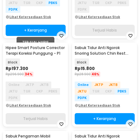
JKTU
TGR
CKP
PBKS
JKTU
TGR
CKP
PBKS
PDPK
PDPK
Lihat Ketersediaan Stok
Lihat Ketersediaan Stok
+ Keranjang
Terjual Habis
TERJUAL HABIS
Hipee Smart Posture Corrector
Sabuk Tidur Anti Ngorok
Terapi Koreksi Punggung - P1
Snoring Solution Chin Rest
Band Strap - AO55
Black
Black
Rp
197.300
Rp
15.800
Rp
296.900
34%
Rp
28.900
46%
Online
JKTP
JKTB
Online
JKTP
JKTB
JKTU
TGR
CKP
PBKS
JKTU
TGR
CKP
PBKS
PDPK
PDPK
Lihat Ketersediaan Stok
Lihat Ketersediaan Stok
Terjual Habis
+ Keranjang
Sabuk Pengaman Mobil
Sabuk Tidur Anti Ngorok