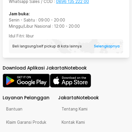
Whatsapp Sales / COD
:
0896 135 222 00
Jam buka:
Senin - Sabtu
:
09:00
-
20:00
Minggu/Libur Nasional
:
12:00
-
20:00
Idul Fitri
: libur
Selengkapnya
Beli langsung/self pickup di kota lainnya
Download Aplikasi JakartaNotebook
Layanan Pelanggan
JakartaNotebook
Bantuan
Tentang Kami
Klaim Garansi Produk
Kontak Kami