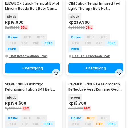
ELESABOX Sabuk Tempat Botol
CIM Sabuk Terapi Infrared Red
Minum Bottle Belt Beer Can
Light Therapy Belt Hot
Holder - EB528
Compress 60 Beads - LT02BK
Black
Black
Rp
16.900
Rp
239.900
Rp
35.900
53%
Rp
328.900
28%
Online
JKTP
JKTB
Online
JKTP
JKTB
JKTU
TGR
CKP
PBKS
JKTU
TGR
CKP
PBKS
PDPK
PDPK
Lihat Ketersediaan Stok
Lihat Ketersediaan Stok
+ Keranjang
+ Keranjang
SPEAE Sabuk Olahraga
CEZMKIO Sabuk Keselamatan
Pelangsing Tubuh EMS Belt
Reflective Vest Running Gear
Massager - SP192
High Visibility - B08
Black
Green
Rp
154.600
Rp
13.700
Rp
206.900
26%
Rp
30.900
56%
Online
JKTP
JKTB
Online
JKTP
JKTB
JKTU
TGR
CKP
PBKS
JKTU
TGR
CKP
PBKS