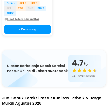
Online
JKTP
JKTB
JKTU
TGR
CKP
PBKS
PDPK
Lihat Ketersediaan Stok
+ Keranjang
4.7
/5
Ulasan Berbelanja Sabuk Koreksi
Postur Online di JakartaNotebook
74
Total Ulasan
Jual Sabuk Koreksi Postur Kualitas Terbaik & Harga
Murah Agustus 2026