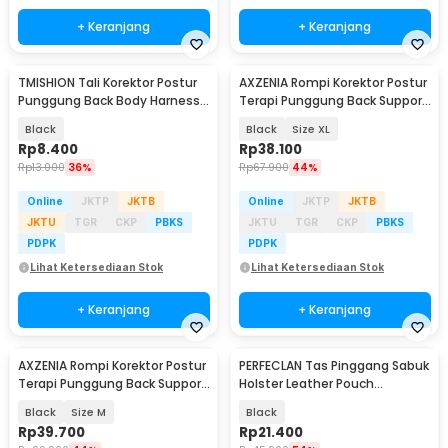
+ Keranjang
+ Keranjang
TMISHION Tali Korektor Postur
AXZENIA Rompi Korektor Postur
Punggung Back Body Harness -
Terapi Punggung Back Support
BBJ-17
Breathable - AX01
Black
Black
Size XL
Rp
8.400
Rp
38.100
Rp
13.000
36%
Rp
67.900
44%
Online
JKTP
JKTB
Online
JKTP
JKTB
JKTU
TGR
CKP
PBKS
JKTU
TGR
CKP
PBKS
PDPK
PDPK
Lihat Ketersediaan Stok
Lihat Ketersediaan Stok
+ Keranjang
+ Keranjang
AXZENIA Rompi Korektor Postur
PERFECLAN Tas Pinggang Sabuk
Terapi Punggung Back Support
Holster Leather Pouch
Breathable - AX01
Multitool EDC - PF-17
Black
Size M
Black
Rp
39.700
Rp
21.400