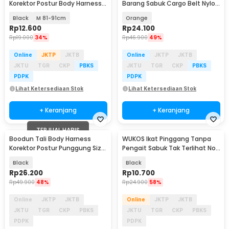
Korektor Postur Body Harness
Barang Sabuk Cargo Belt Nylon
Chest Support - XHF-210004
5M - XR2
Black
M 81-91cm
Orange
Rp
12.600
Rp
24.100
Rp
19.000
34%
Rp
46.900
49%
Online
JKTP
JKTB
Online
JKTP
JKTB
JKTU
TGR
CKP
PBKS
JKTU
TGR
CKP
PBKS
PDPK
PDPK
Lihat Ketersediaan Stok
Lihat Ketersediaan Stok
+ Keranjang
+ Keranjang
TERJUAL HABIS
Boodun Tali Body Harness
WUKOS Ikat Pinggang Tanpa
Akan Datang
Korektor Postur Punggung Size
Pengait Sabuk Tak Terlihat No
M - BBJ-15
Buckle Belt L - BD-10
Black
Black
Rp
26.200
Rp
10.700
Rp
49.900
48%
Rp
24.900
58%
Online
JKTP
JKTB
Online
JKTP
JKTB
JKTU
TGR
CKP
PBKS
JKTU
TGR
CKP
PBKS
PDPK
PDPK