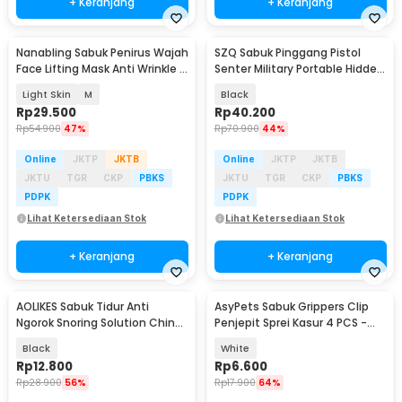
+ Keranjang
+ Keranjang
Nanabling Sabuk Penirus Wajah
SZQ Sabuk Pinggang Pistol
Face Lifting Mask Anti Wrinkle -
Senter Military Portable Hidden
TZ20
Gun Holster - S1
Light Skin
M
Black
Rp
29.500
Rp
40.200
Rp
54.900
47%
Rp
70.900
44%
Online
JKTP
JKTB
Online
JKTP
JKTB
JKTU
TGR
CKP
PBKS
JKTU
TGR
CKP
PBKS
PDPK
PDPK
Lihat Ketersediaan Stok
Lihat Ketersediaan Stok
+ Keranjang
+ Keranjang
AOLIKES Sabuk Tidur Anti
AsyPets Sabuk Grippers Clip
Ngorok Snoring Solution Chin
Penjepit Sprei Kasur 4 PCS -
Rest Band Strap - 2107
PJP4
Black
White
Rp
12.800
Rp
6.600
Rp
28.900
56%
Rp
17.900
64%