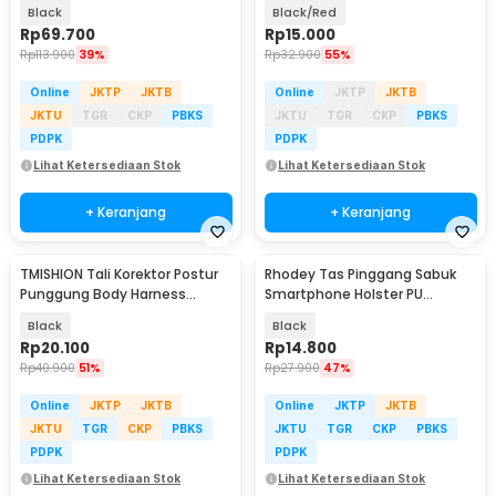
Lock Belt TSA 2M - TSA-319
Padding 1 PCS - KH2252
Black
Black/Red
Rp
69.700
Rp
15.000
Rp
113.900
39%
Rp
32.900
55%
Online
JKTP
JKTB
Online
JKTP
JKTB
JKTU
TGR
CKP
PBKS
JKTU
TGR
CKP
PBKS
PDPK
PDPK
Lihat Ketersediaan Stok
Lihat Ketersediaan Stok
+ Keranjang
+ Keranjang
TMISHION Tali Korektor Postur
Rhodey Tas Pinggang Sabuk
Punggung Body Harness
Smartphone Holster PU
Posture Corrector - BBJ-16
Leather - FSN25
Black
Black
Rp
20.100
Rp
14.800
Rp
40.900
51%
Rp
27.900
47%
Online
JKTP
JKTB
Online
JKTP
JKTB
JKTU
TGR
CKP
PBKS
JKTU
TGR
CKP
PBKS
PDPK
PDPK
Lihat Ketersediaan Stok
Lihat Ketersediaan Stok