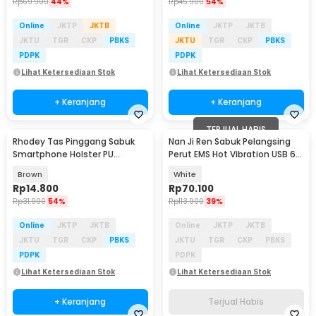
Rp
69.900
44%
Rp
45.900
54%
Online
JKTP
JKTB
Online
JKTP
JKTB
JKTU
TGR
CKP
PBKS
JKTU
TGR
CKP
PBKS
PDPK
PDPK
Lihat Ketersediaan Stok
Lihat Ketersediaan Stok
+ Keranjang
+ Keranjang
TERJUAL HABIS
Rhodey Tas Pinggang Sabuk
Nan Ji Ren Sabuk Pelangsing
Smartphone Holster PU
Perut EMS Hot Vibration USB 6
Leather - FSN25
Mode - NRJ-719
Brown
White
Rp
14.800
Rp
70.100
Rp
31.900
54%
Rp
113.900
39%
Online
JKTP
JKTB
Online
JKTP
JKTB
JKTU
TGR
CKP
PBKS
JKTU
TGR
CKP
PBKS
PDPK
PDPK
Lihat Ketersediaan Stok
Lihat Ketersediaan Stok
+ Keranjang
Terjual Habis