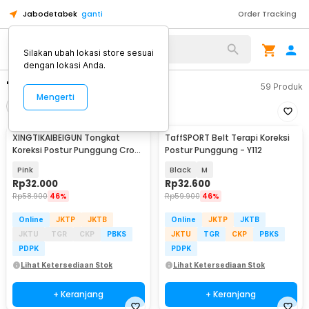
Jabodetabek
ganti
Order Tracking
Silakan ubah lokasi store sesuai
dengan lokasi Anda.
"sabuk koreksi postur"
59
Produk
Mengerti
Filter
Urutkan
XINGTIKAIBEIGUN Tongkat
TaffSPORT Belt Terapi Koreksi
Koreksi Postur Punggung Cross
Postur Punggung - Y112
Yoga Body Sticks - JJN65
Pink
Black
M
Rp
32.000
Rp
32.600
Rp
58.900
46%
Rp
59.900
46%
Online
JKTP
JKTB
Online
JKTP
JKTB
JKTU
TGR
CKP
PBKS
JKTU
TGR
CKP
PBKS
PDPK
PDPK
Lihat Ketersediaan Stok
Lihat Ketersediaan Stok
+ Keranjang
+ Keranjang