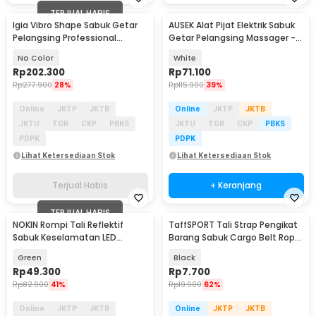
TERJUAL HABIS
Igia Vibro Shape Sabuk Getar
AUSEK Alat Pijat Elektrik Sabuk
Pelangsing Professional
Getar Pelangsing Massager -
Slimming 55W - MC0138
NJR-719
No Color
White
Rp
202.300
Rp
71.100
Rp
277.900
28%
Rp
115.900
39%
Online
JKTP
JKTB
Online
JKTP
JKTB
JKTU
TGR
CKP
PBKS
JKTU
TGR
CKP
PBKS
PDPK
PDPK
Lihat Ketersediaan Stok
Lihat Ketersediaan Stok
Terjual Habis
+ Keranjang
TERJUAL HABIS
NOKIN Rompi Tali Reflektif
TaffSPORT Tali Strap Pengikat
Sabuk Keselamatan LED
Barang Sabuk Cargo Belt Rope
Reflective Vest - NK300
2M - XR2
Green
Black
Rp
49.300
Rp
7.700
Rp
82.900
41%
Rp
19.900
62%
Online
JKTP
JKTB
Online
JKTP
JKTB