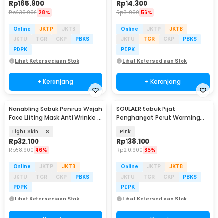
Rp
165.900
Rp
14.300
Rp
230.000
28%
Rp
31.900
56%
Online
JKTP
JKTB
Online
JKTP
JKTB
JKTU
TGR
CKP
PBKS
JKTU
TGR
CKP
PBKS
PDPK
PDPK
Lihat Ketersediaan Stok
Lihat Ketersediaan Stok
+ Keranjang
+ Keranjang
Nanabling Sabuk Penirus Wajah
SOULAER Sabuk Pijat
Face Lifting Mask Anti Wrinkle -
Penghangat Perut Warming
TZ20
Belt Menstrual 1800mAh - S-N2
Light Skin
S
Pink
Rp
32.100
Rp
138.100
Rp
58.900
46%
Rp
210.900
35%
Online
JKTP
JKTB
Online
JKTP
JKTB
JKTU
TGR
CKP
PBKS
JKTU
TGR
CKP
PBKS
PDPK
PDPK
Lihat Ketersediaan Stok
Lihat Ketersediaan Stok