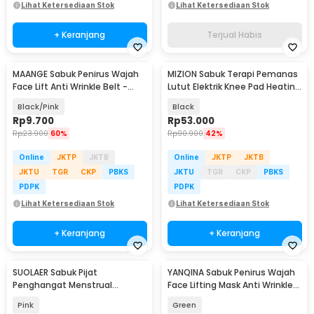
Lihat Ketersediaan Stok
Lihat Ketersediaan Stok
+ Keranjang
Terjual Habis
MAANGE Sabuk Penirus Wajah
MIZION Sabuk Terapi Pemanas
Face Lift Anti Wrinkle Belt -
Lutut Elektrik Knee Pad Heating
TZ18
USB - MZ-3
Black/Pink
Black
Rp
9.700
Rp
53.000
Rp
23.900
60%
Rp
90.900
42%
Online
JKTP
JKTB
Online
JKTP
JKTB
JKTU
TGR
CKP
PBKS
JKTU
TGR
CKP
PBKS
PDPK
PDPK
Lihat Ketersediaan Stok
Lihat Ketersediaan Stok
+ Keranjang
+ Keranjang
SUOLAER Sabuk Pijat
YANQINA Sabuk Penirus Wajah
Penghangat Menstrual
Face Lifting Mask Anti Wrinkle
Therapy Warming Massage
Belt - TZ19
Pink
Green
Belt - AFS-2105