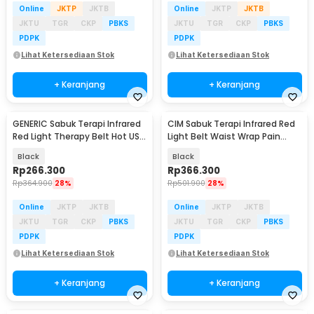
Online
JKTP
JKTB
Online
JKTP
JKTB
JKTU
TGR
CKP
PBKS
JKTU
TGR
CKP
PBKS
PDPK
PDPK
Lihat Ketersediaan Stok
Lihat Ketersediaan Stok
+ Keranjang
+ Keranjang
GENERIC Sabuk Terapi Infrared
CIM Sabuk Terapi Infrared Red
Red Light Therapy Belt Hot USB
Light Belt Waist Wrap Pain
850 660nm - G-80
660nm 850nm - C-70
Black
Black
Rp
266.300
Rp
366.300
Rp
364.900
28%
Rp
501.900
28%
Online
JKTP
JKTB
Online
JKTP
JKTB
JKTU
TGR
CKP
PBKS
JKTU
TGR
CKP
PBKS
PDPK
PDPK
Lihat Ketersediaan Stok
Lihat Ketersediaan Stok
+ Keranjang
+ Keranjang