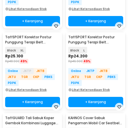
PDPK
PDPK
Lihat Ketersediaan Stok
Lihat Ketersediaan Stok
+ Keranjang
+ Keranjang
TaffSPORT Korektor Postur
TaffSPORT Korektor Postur
Punggung Terapi Belt
Punggung Terapi Belt
Magnetic - T025
Magnetic - T025
Black
XL
Black
L
Rp
25.100
Rp
24.200
Rp
48.900
49%
Rp
46.900
49%
Online
JKTP
JKTB
Online
JKTP
JKTB
JKTU
TGR
CKP
PBKS
JKTU
TGR
CKP
PBKS
PDPK
PDPK
Lihat Ketersediaan Stok
Lihat Ketersediaan Stok
+ Keranjang
+ Keranjang
TaffGUARD Tali Sabuk Koper
KAHNOS Cover Sabuk
Gembok Kombinasi Luggage
Pengaman Mobil Car Seatbelt