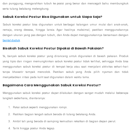
dan punggung, mengarahkan tubuh ke posisi yang benar dan mencegah bahu membungkuk
serta tulang belakang melengkung.
Sabuk Koreksi Postur Bisa Digunakan untuk Siapa Saja?
Sabuk koreksi postur bisa digunakan untuk berbagai kalangan umur mulai dari anak-anak,
remaja, orang dewasa, hingga lansia. Agar hasilnya maksimal, pastikan menggunakannya
dengan ukuran yang pas dengan tubuh, dan Anda dapat menggunakannya bersamaan dengan
bantal duduk
.
Bisakah Sabuk Koreksi Postur Dipakai di Bawah Pakaian?
Ya, banyak sabuk koreksi postur yang dirancang untuk digunakan di bawah pakaian. Produk
yang tipis dan ringan memungkinkan sabuk koreksi postur tidak terlihat, sehingga Anda bisa
menggunakan sabuk koreksi postur di tempat kerja atau saat menjalani aktivitas sehari-hari
tanpa khawatir tampak mencolok. Pastikan sabuk yang Anda pilih nyaman dan tidak
menyebabkan iritasi pada kulit saat digunakan dalam waktu lama.
Bagaimana Cara Menggunakan Sabuk Koreksi Postur?
Menggunakan sabuk koreksi postur dapat dilakukan dengan sangat mudah melalui beberapa
langkah sederhana, diantaranya:
Pakai sabuk seperti menggunakan rompi.
Pastikan bagian tengah sabuk berada di tulang belakang Anda.
Ambil tali yang berada di samping kemudian rekatkan di bagian depan perut.
Tarik hingga postur Anda tegap.