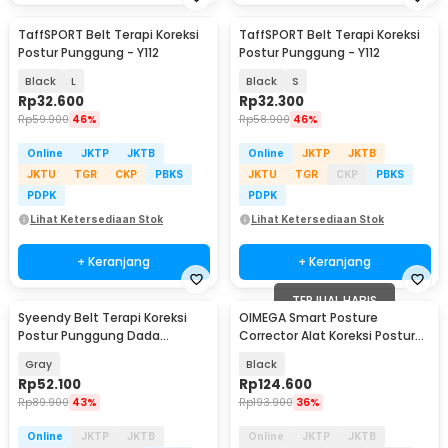
TaffSPORT Belt Terapi Koreksi
TaffSPORT Belt Terapi Koreksi
Postur Punggung - Y112
Postur Punggung - Y112
Black
L
Black
S
Rp
32.600
Rp
32.300
Rp
59.900
46%
Rp
58.900
46%
Online
JKTP
JKTB
Online
JKTP
JKTB
JKTU
TGR
CKP
PBKS
JKTU
TGR
CKP
PBKS
PDPK
PDPK
Lihat Ketersediaan Stok
Lihat Ketersediaan Stok
+ Keranjang
+ Keranjang
TERJUAL HABIS
Syeendy Belt Terapi Koreksi
OIMEGA Smart Posture
Postur Punggung Dada
Corrector Alat Koreksi Postur
Skoliosis Size M - SDY81
Pintar 200mAh - MS-A9
Gray
Black
Rp
52.100
Rp
124.600
Rp
89.900
43%
Rp
193.900
36%
Online
JKTP
JKTB
Online
JKTP
JKTB