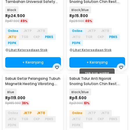
Tambahan Universal Safety
Snoring Solution Chin Rest
Belt Extender - 2104
Band Strap - AO55
Black
Black/Blue
Rp
24.500
Rp
15.800
Rp
47.900
49%
Rp
28.900
46%
Online
JKTP
JKTB
Online
JKTP
JKTB
JKTU
TGR
CKP
PBKS
JKTU
TGR
CKP
PBKS
PDPK
PDPK
Lihat Ketersediaan Stok
Lihat Ketersediaan Stok
+ Keranjang
+ Keranjang
TERJUAL HABIS
Sabuk Getar Pelangsing Tubuh
Sabuk Tidur Anti Ngorok
Magnetik Heating Vibrating
Snoring Solution Chin Rest
Belt Massager - X5
Band 66cm - 5582
Blue
Black/Blue
Rp
119.000
Rp
8.600
Rp
185.900
36%
Rp
21.900
61%
Online
JKTP
JKTB
Online
JKTP
JKTB
JKTU
TGR
CKP
PBKS
JKTU
TGR
CKP
PBKS
PDPK
PDPK