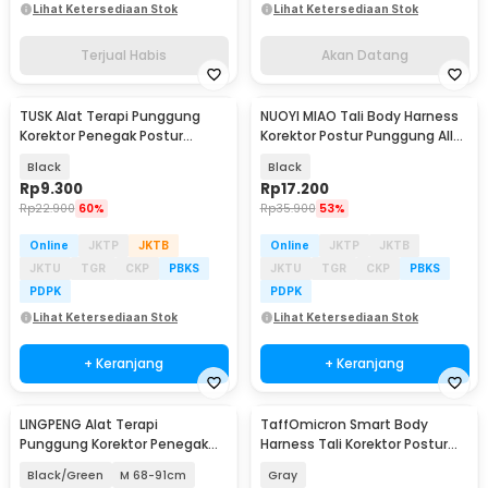
Lihat Ketersediaan Stok
Lihat Ketersediaan Stok
Terjual Habis
Akan Datang
TUSK Alat Terapi Punggung
NUOYI MIAO Tali Body Harness
Korektor Penegak Postur
Korektor Postur Punggung All
Breathable Size L - T-110
Size - NY-15
Black
Black
Rp
9.300
Rp
17.200
Rp
22.900
60%
Rp
35.900
53%
Online
JKTP
JKTB
Online
JKTP
JKTB
JKTU
TGR
CKP
PBKS
JKTU
TGR
CKP
PBKS
PDPK
PDPK
Lihat Ketersediaan Stok
Lihat Ketersediaan Stok
+ Keranjang
+ Keranjang
LINGPENG Alat Terapi
TaffOmicron Smart Body
Punggung Korektor Penegak
Harness Tali Korektor Postur
Postur Breathable - LING-01
Punggung - BC200
Black/Green
M 68-91cm
Gray