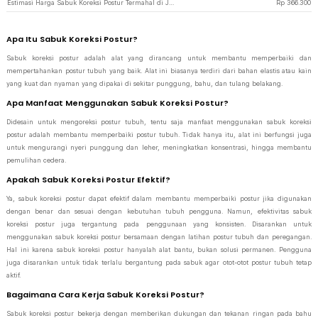
Estimasi Harga Sabuk Koreksi Postur Termahal di JakartaNotebook
Rp
366.300
Apa Itu Sabuk Koreksi Postur?
Sabuk koreksi postur adalah alat yang dirancang untuk membantu memperbaiki dan
mempertahankan postur tubuh yang baik. Alat ini biasanya terdiri dari bahan elastis atau kain
yang kuat dan nyaman yang dipakai di sekitar punggung, bahu, dan tulang belakang.
Apa Manfaat Menggunakan Sabuk Koreksi Postur?
Didesain untuk mengoreksi postur tubuh, tentu saja manfaat menggunakan sabuk koreksi
postur adalah membantu memperbaiki postur tubuh. Tidak hanya itu, alat ini berfungsi juga
untuk mengurangi nyeri punggung dan leher, meningkatkan konsentrasi, hingga membantu
pemulihan cedera.
Apakah Sabuk Koreksi Postur Efektif?
Ya, sabuk koreksi postur dapat efektif dalam membantu memperbaiki postur jika digunakan
dengan benar dan sesuai dengan kebutuhan tubuh pengguna. Namun, efektivitas sabuk
koreksi postur juga tergantung pada penggunaan yang konsisten. Disarankan untuk
menggunakan sabuk koreksi postur bersamaan dengan latihan postur tubuh dan peregangan.
Hal ini karena sabuk koreksi postur hanyalah alat bantu, bukan solusi permanen. Pengguna
juga disarankan untuk tidak terlalu bergantung pada sabuk agar otot-otot postur tubuh tetap
aktif.
Bagaimana Cara Kerja Sabuk Koreksi Postur?
Sabuk koreksi postur bekerja dengan memberikan dukungan dan tekanan ringan pada bahu