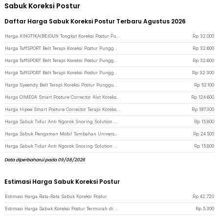
Sabuk Koreksi Postur
Daftar Harga Sabuk Koreksi Postur Terbaru Agustus 2026
Harga XINGTIKAIBEIGUN Tongkat Koreksi Postur Punggung Cross Yoga Body Sticks - JJN65 - Pink
Rp
32.000
Harga TaffSPORT Belt Terapi Koreksi Postur Punggung M - Y112 - Black
Rp
32.600
Harga TaffSPORT Belt Terapi Koreksi Postur Punggung L - Y112 - Black
Rp
32.600
Harga TaffSPORT Belt Terapi Koreksi Postur Punggung S - Y112 - Black
Rp
32.300
Harga Syeendy Belt Terapi Koreksi Postur Punggung Dada Skoliosis Size M - SDY81 - Gray
Rp
52.100
Harga OIMEGA Smart Posture Corrector Alat Koreksi Postur Pintar 200mAh - MS-A9 - Black
Rp
124.600
Harga Hipee Smart Posture Corrector Terapi Koreksi Punggung - P1 - Black
Rp
197.300
Harga Sabuk Tidur Anti Ngorok Snoring Solution Chin Rest Band Strap - AO55 - Black
Rp
15.800
Harga Sabuk Pengaman Mobil Tambahan Universal Safety Belt Extender - 2104 - Black
Rp
24.500
Harga Sabuk Tidur Anti Ngorok Snoring Solution Chin Rest Band Strap - AO55 - Black/Blue
Rp
15.800
Data diperbaharui pada 09/08/2026
Estimasi Harga Sabuk Koreksi Postur
Estimasi Harga Rata-Rata Sabuk Koreksi Postur
Rp
42.720
Estimasi Harga Sabuk Koreksi Postur Termurah di JakartaNotebook
Rp
5.300