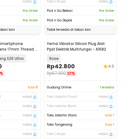
Habis
Toko Cikupa
Habis
Pre Order
Pick n Go Bekasi
Pre Order
Pre Order
Pick n Go Depok
Pre Order
okasi lain
Tidak tersedia di lokasi lain
 Smartphone
Yema Vibrator Silicon Plug Alat
Lens 17mm Thread -
Pijat Elektrik Multifungsi - A1582
ng S25 Ultra
Rose
0
Rp
42.800
4.5
Rp
57.900
%
27%
Sisa 8
Gudang Online
Tersedia
t
Habis
Toko Jakarta Pusat
Habis
t
Habis
Toko Jakarta Barat
Habis
a
Habis
Toko Jakarta Utara
Sisa 1
Habis
Toko Tangerang
Sisa 1
Habis
Toko Cikupa
Habis