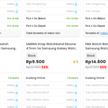
Habis
Toko Tangerang
Habis
Toko Tangerang
Habis
Toko Cikupa
Habis
Toko Cikupa
Pre Order
Pick n Go Bekasi
Pre Order
Pick n Go Bekasi
Pre Order
Pick n Go Depok
Pre Order
Pick n Go Depok
n
Tidak tersedia di lokasi lain
Tersedia di
1
lokasi
twatch
SAMWA Strap Watchband Silicone
FMA Watch Band
SB Samsung
47mm for Samsung Galaxy Watch
Samsung Watch
Ultra - SM031
F20M
Black
Black
Rp
9.500
Rp
14.600
5
Rp
22.900
Rp
31.900
59%
55%
Tersedia
Gudang Online
Tersedia
Gudang Online
Habis
Toko Jakarta Pusat
Habis
Toko Jakarta Pusa
Habis
Toko Jakarta Barat
Habis
Toko Jakarta Bara
Habis
Toko Jakarta Utara
Habis
Toko Jakarta Utar
Habis
Toko Tangerang
Habis
Toko Tangerang