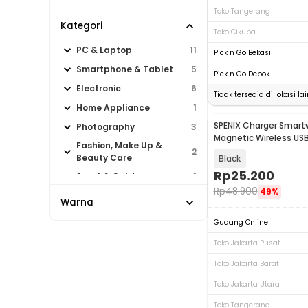
Toko Tangerang
Kategori
Toko Cikupa
PC & Laptop
11
Pick n Go Bekasi
Smartphone & Tablet
5
Pick n Go Depok
Electronic
6
Tidak tersedia di lokasi lai
Home Appliance
1
SPENIX Charger Smar
Photography
3
Magnetic Wireless U
Fashion, Make Up &
Galaxy Watch - YS7
2
Beauty Care
Black
Rp
25.200
Sport & Outdoor
1
Rp
48.900
49%
Warna
Gudang Online
Toko Jakarta Pusat
Toko Jakarta Barat
Toko Jakarta Utara
Toko Tangerang