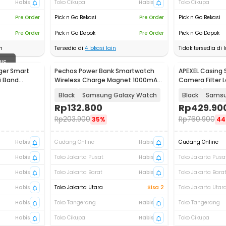
Habis
Toko Cikupa
Habis
Toko Cikupa
Pre Order
Pick n Go Bekasi
Pre Order
Pick n Go Bekasi
Pre Order
Pick n Go Depok
Pre Order
Pick n Go Depok
n
Tersedia di
4
lokasi lain
Tidak tersedia di l
BIS
ger Smart
Pechos Power Bank Smartwatch
APEXEL Casing
i Band
Wireless Charge Magnet 1000mAh
Camera Filter 
- V9
APL-C17
Black
Samsung Galaxy Watch
Black
Samsu
Rp
132.800
Rp
429.90
Rp
203.900
Rp
760.900
35%
44
Habis
Gudang Online
Habis
Gudang Online
Habis
Toko Jakarta Pusat
Habis
Toko Jakarta Pusa
Habis
Toko Jakarta Barat
Habis
Toko Jakarta Bara
Habis
Toko Jakarta Utara
Sisa 2
Toko Jakarta Utar
Habis
Toko Tangerang
Habis
Toko Tangerang
Habis
Toko Cikupa
Habis
Toko Cikupa