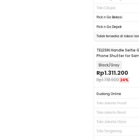
Toko Cikupa
Pick n Go Bekasi
Pick n Go Depok
Tidak tersedia di lokasi lai
TELESIN Handle Selfie 
Phone Shutter for Sa
Ultra - P5-MCS-15-TS
Black/Gray
Rp
1.311.200
Rp
1.718.900
24%
Gudang Online
Toko Jakarta Pusat
Toko Jakarta Barat
Toko Jakarta Utara
Toko Tangerang