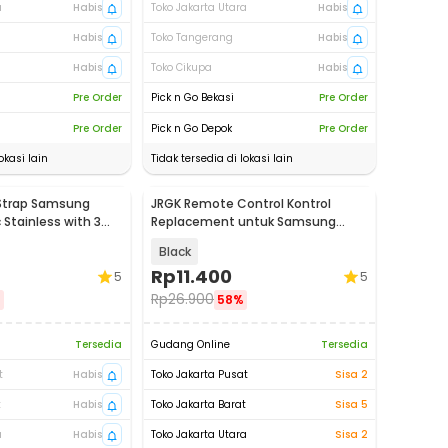
a
Habis
Toko Jakarta Utara
Habis
Habis
Toko Tangerang
Habis
Habis
Toko Cikupa
Habis
Pre Order
Pick n Go Bekasi
Pre Order
Pre Order
Pick n Go Depok
Pre Order
okasi lain
Tidak tersedia di lokasi lain
 Strap Samsung
JRGK Remote Control Kontrol
 Stainless with 3
Replacement untuk Samsung
22
Smart TV - XZT001896
Black
Rp
11.400
5
5
Rp
26.900
%
58%
Tersedia
Gudang Online
Tersedia
t
Habis
Toko Jakarta Pusat
Sisa 2
t
Habis
Toko Jakarta Barat
Sisa 5
a
Habis
Toko Jakarta Utara
Sisa 2