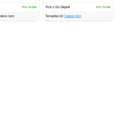
Pre Order
Pick n Go Depok
Pre Order
okasi lain
Tersedia di
1
lokasi lain