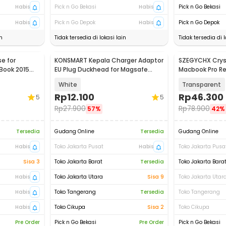
Habis
Pick n Go Bekasi
Habis
Pick n Go Bekasi
Habis
Pick n Go Depok
Habis
Pick n Go Depok
n
Tidak tersedia di lokasi lain
Tidak tersedia di l
e for
KONSMART Kepala Charger Adaptor
SZEGYCHX Cryst
Book 2015
EU Plug Duckhead for Magsafe
Macbook Pro Ret
Macbook - A1561
A1502 - M-05
White
Transparent
Rp
12.100
Rp
46.300
5
5
Rp
27.900
Rp
78.900
57%
42%
Tersedia
Gudang Online
Tersedia
Gudang Online
Habis
Toko Jakarta Pusat
Habis
Toko Jakarta Pusa
Sisa 3
Toko Jakarta Barat
Tersedia
Toko Jakarta Bara
Habis
Toko Jakarta Utara
Sisa 9
Toko Jakarta Utar
Habis
Toko Tangerang
Tersedia
Toko Tangerang
Habis
Toko Cikupa
Sisa 2
Toko Cikupa
Pre Order
Pick n Go Bekasi
Pre Order
Pick n Go Bekasi