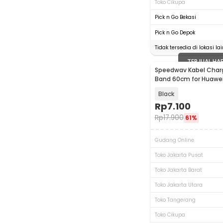
Toko Cikupa
Pick n Go Bekasi
Pick n Go Depok
Tidak tersedia di lokasi lai
TERJUAL HA
Speedwav Kabel Char
Band 60cm for Huawe
Samsung Fit - X-10
Black
Rp
7.100
Rp
17.900
61%
Gudang Online
Toko Jakarta Pusat
Toko Jakarta Barat
Toko Jakarta Utara
Toko Tangerang
Toko Cikupa