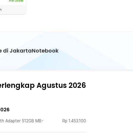
Pre Order
n
e di JakartaNotebook
erlengkap Agustus 2026
2026
th Adapter 512GB MB-
Rp
1.453.100