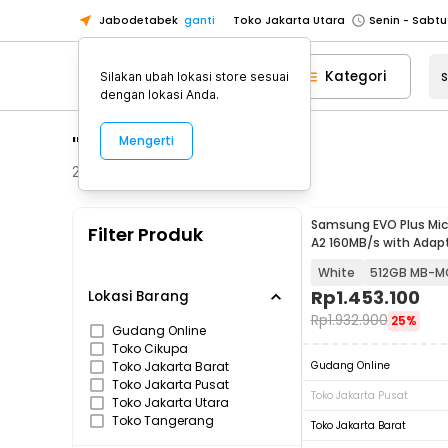
Jabodetabek
ganti
Toko Jakarta Utara
Toko Tangerang
Kategori
Silakan ubah lokasi store sesuai
Toko Cikupa
dengan lokasi Anda.
Pick n Go Jakarta Barat
Senin - J
"samsung a15"
Mengerti
Pick n Go Bekasi
Senin - Jumat (08
Pick n Go Depok
Senin - Jumat (08
25
Produk
Toko Jakarta Pusat
Senin - Sabtu
Samsung EVO Plus Mic
Filter Produk
Toko Jakarta Barat
Senin - Sabtu
A2 160MB/s with Adap
Toko Jakarta Utara
White
512GB MB-M
Toko Tangerang
Rp
1.453.100
Lokasi Barang
Rp
1.932.900
25%
Toko Cikupa
Gudang Online
Toko Cikupa
Pick n Go Jakarta Barat
Senin - J
Toko Jakarta Barat
Gudang Online
Pick n Go Bekasi
Senin - Jumat (08
Toko Jakarta Pusat
Toko Jakarta Pusat
Toko Jakarta Utara
Pick n Go Depok
Senin - Jumat (08
Toko Tangerang
Toko Jakarta Barat