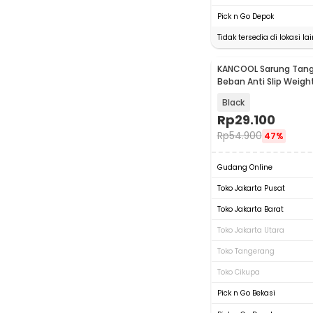
Pick n Go Depok
Tidak tersedia di lokasi lai
KANCOOL Sarung Tang
Beban Anti Slip Weight 
PCS - A-154
Black
Rp
29.100
Rp
54.900
47%
Gudang Online
Toko Jakarta Pusat
Toko Jakarta Barat
Toko Jakarta Utara
Toko Tangerang
Toko Cikupa
Pick n Go Bekasi