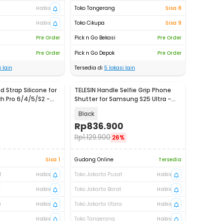
Habis
Toko Tangerang
Sisa 8
Habis
Toko Cikupa
Sisa 9
Pre Order
Pick n Go Bekasi
Pre Order
Pre Order
Pick n Go Depok
Pre Order
 lain
Tersedia di
5
lokasi lain
 Strap Silicone for
TELESIN Handle Selfie Grip Phone
 Pro 6/4/5/S2 -
Shutter for Samsung S25 Ultra -
P5-MCS-01-TSX
Black
Rp
836.900
Rp
1.129.900
26%
Sisa 1
Gudang Online
Tersedia
t
Habis
Toko Jakarta Pusat
Habis
t
Habis
Toko Jakarta Barat
Habis
a
Habis
Toko Jakarta Utara
Habis
Habis
Toko Tangerang
Habis