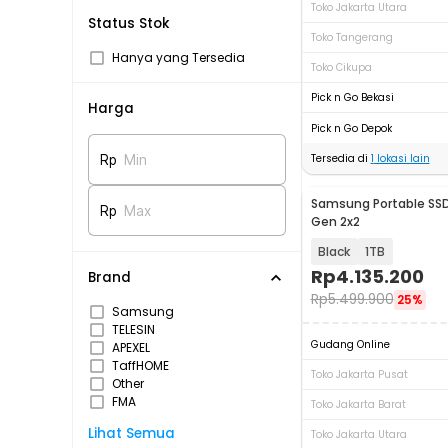
Toko Jakarta Utara
Status Stok
Toko Tangerang
Hanya yang Tersedia
Toko Cikupa
Pick n Go Bekasi
Harga
Pick n Go Depok
Tersedia di
1
lokasi lain
Rp
Min
Samsung Portable SSD
Rp
Max
Gen 2x2
Black
1TB
Rp
4.135.200
Brand
Rp
5.499.900
25%
Samsung
TELESIN
Gudang Online
APEXEL
TaffHOME
Toko Jakarta Pusat
Other
FMA
Toko Jakarta Barat
Lihat Semua
Toko Jakarta Utara