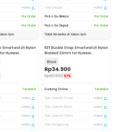
Habis
Toko Cikupa
Habis
Pre Order
Pick n Go Bekasi
Pre Order
Pre Order
Pick n Go Depok
Pre Order
okasi lain
Tidak tersedia di lokasi lain
ap Smartwatch Nylon
KEY Buckle Strap Smartwatch Nylon
for Huawei
Braided 22mm for Huawei
17
Samsung - KY017
Black
Rp
34.900
Rp
69.900
51%
Tersedia
Gudang Online
Tersedia
t
Habis
Toko Jakarta Pusat
Habis
t
Habis
Toko Jakarta Barat
Habis
a
Habis
Toko Jakarta Utara
Habis
Habis
Toko Tangerang
Habis