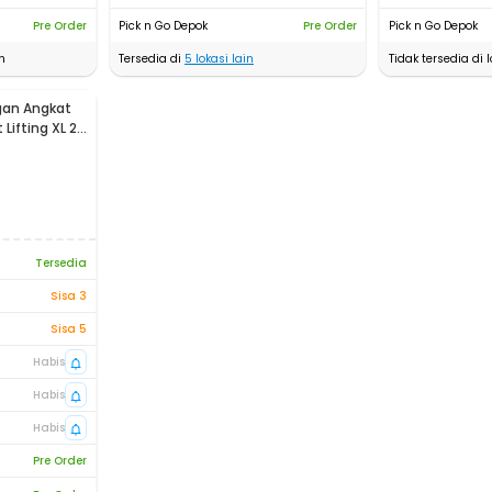
Pre Order
Pick n Go Depok
Pre Order
Pick n Go Depok
n
Tersedia di
5
lokasi lain
Tidak tersedia di l
an Angkat
Lifting XL 2
Tersedia
Sisa 3
Sisa 5
Habis
Habis
Habis
Pre Order