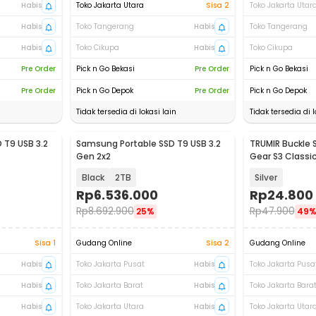
Habis
Toko Jakarta Utara
Sisa 2
Toko Jakarta Utar
Habis
Toko Tangerang
Habis
Toko Tangerang
Habis
Toko Cikupa
Habis
Toko Cikupa
Pre Order
Pick n Go Bekasi
Pre Order
Pick n Go Bekasi
Pre Order
Pick n Go Depok
Pre Order
Pick n Go Depok
Tidak tersedia di lokasi lain
Tidak tersedia di l
 T9 USB 3.2
Samsung Portable SSD T9 USB 3.2
TRUMIR Buckle
Gen 2x2
Gear S3 Classic
Switches - TR-
Black
2TB
Silver
Rp
6.536.000
Rp
24.800
Rp
8.692.900
Rp
47.900
25%
49
Sisa 1
Gudang Online
Sisa 2
Gudang Online
Habis
Toko Jakarta Pusat
Habis
Toko Jakarta Pusa
Habis
Toko Jakarta Barat
Habis
Toko Jakarta Bara
Habis
Toko Jakarta Utara
Habis
Toko Jakarta Utar