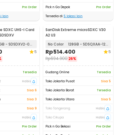
Pre Order
Pick n Go Depok
Pre Order
i lain
Tersedia di
5
lokasi lain
e SDXC UHS-I Card
SanDisk Extreme microSDXC V30
 SDSDXV
A2 U3
64GB - SDSDXV2-064G
No Color
128GB - SDSQXAA-128G
0
Rp
514.400
5
5
Rp
694.900
%
26%
Tersedia
Gudang Online
Tersedia
t
Habis
Toko Jakarta Pusat
Sisa 5
t
Sisa 6
Toko Jakarta Barat
Tersedia
a
Sisa 3
Toko Jakarta Utara
Sisa 5
Sisa 9
Toko Tangerang
Habis
Habis
Toko Cikupa
Habis
Pre Order
Pick n Go Bekasi
Pre Order