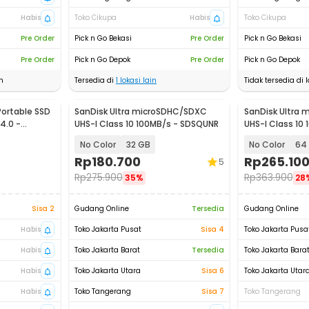
Habis
Toko Cikupa
Habis
Toko Cikupa
Pre Order
Pick n Go Bekasi
Pre Order
Pick n Go Bekasi
Pre Order
Pick n Go Depok
Pre Order
Pick n Go Depok
n
Tersedia di
1
lokasi lain
Tidak tersedia di l
Portable SSD
SanDisk Ultra microSDHC/SDXC
SanDisk Ultra
4.0 -
UHS-I Class 10 100MB/s - SDSQUNR
UHS-I Class 10
No Color
32 GB
No Color
64
Rp
180.700
Rp
265.10
5
Rp
275.900
Rp
363.900
35%
28
Sisa 2
Gudang Online
Tersedia
Gudang Online
Habis
Toko Jakarta Pusat
Sisa 4
Toko Jakarta Pusa
Habis
Toko Jakarta Barat
Tersedia
Toko Jakarta Bara
Habis
Toko Jakarta Utara
Sisa 6
Toko Jakarta Utar
Habis
Toko Tangerang
Sisa 7
Toko Tangerang