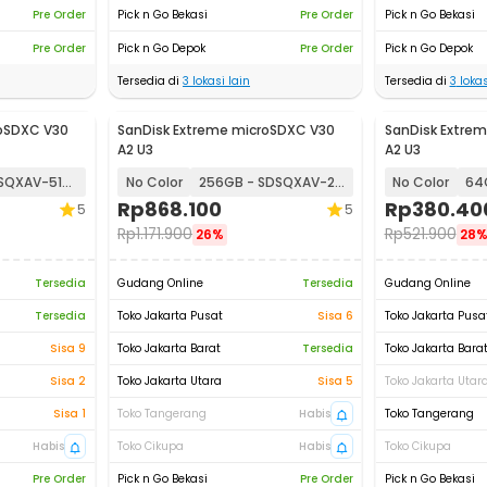
Pre Order
Pick n Go Bekasi
Pre Order
Pick n Go Bekasi
Pre Order
Pick n Go Depok
Pre Order
Pick n Go Depok
Tersedia di
3
lokasi lain
Tersedia di
3
lokas
roSDXC V30
SanDisk Extreme microSDXC V30
SanDisk Extre
A2 U3
A2 U3
512GB-SDSQXAV-512G
No Color
256GB - SDSQXAV-256G
No Color
Rp
868.100
Rp
380.40
5
5
Rp
1.171.900
Rp
521.900
26%
28
Tersedia
Gudang Online
Tersedia
Gudang Online
Tersedia
Toko Jakarta Pusat
Sisa 6
Toko Jakarta Pusa
Sisa 9
Toko Jakarta Barat
Tersedia
Toko Jakarta Bara
Sisa 2
Toko Jakarta Utara
Sisa 5
Toko Jakarta Utar
Sisa 1
Toko Tangerang
Habis
Toko Tangerang
Habis
Toko Cikupa
Habis
Toko Cikupa
Pre Order
Pick n Go Bekasi
Pre Order
Pick n Go Bekasi