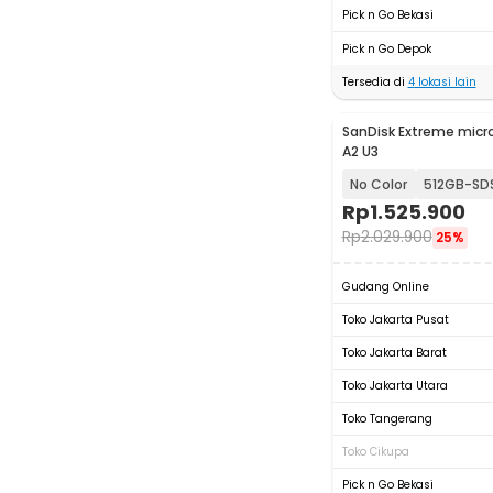
Pick n Go Bekasi
Pick n Go Depok
Tersedia di
4
lokasi lain
SanDisk Extreme mic
A2 U3
No Color
Rp
1.525.900
Rp
2.029.900
25%
Gudang Online
Toko Jakarta Pusat
Toko Jakarta Barat
Toko Jakarta Utara
Toko Tangerang
Toko Cikupa
Pick n Go Bekasi