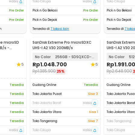
Habis
Toko Cikupa
Habis
Toko Cikupa
Pre Order
Pick n Go Bekasi
Pre Order
Pick n Go Bekasi
Pre Order
Pick n Go Depok
Pre Order
Pick n Go Depok
n
Tersedia di
7
lokasi lain
Tersedia di
7
lokas
ce microSD
SanDisk Extreme Pro microSDXC
SanDisk Extre
B/s -
UHS-I A2 V30 200MB/s
UHS-I A2 V30 2
No Color
256GB - SDSQXCD-256G
No Color
Rp
1.048.700
Rp
1.991.0
5
5
Rp
1.385.900
Rp
2.648.900
25%
Tersedia
Gudang Online
Tersedia
Gudang Online
Tersedia
Toko Jakarta Pusat
Sisa 3
Toko Jakarta Pusa
Tersedia
Toko Jakarta Barat
Habis
Toko Jakarta Bara
Tersedia
Toko Jakarta Utara
Sisa 1
Toko Jakarta Utar
Tersedia
Toko Tangerang
Sisa 7
Toko Tangerang
Habis
Toko Cikupa
Habis
Toko Cikupa