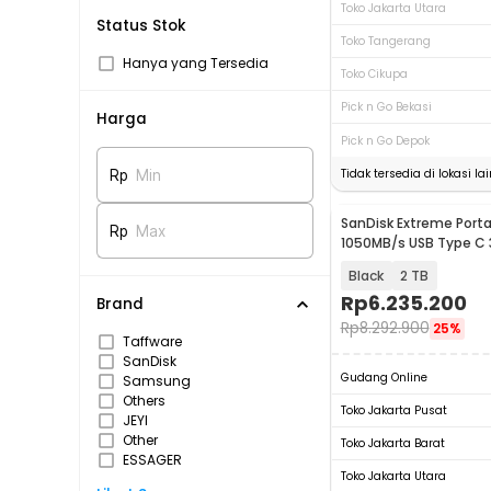
Toko Jakarta Utara
Status Stok
Toko Tangerang
Hanya yang Tersedia
Toko Cikupa
Pick n Go Bekasi
Harga
Pick n Go Depok
Tidak tersedia di lokasi lai
Rp
Min
SanDisk Extreme Porta
Rp
Max
1050MB/s USB Type C 3
SDSSDE61
Black
2 TB
Rp
6.235.200
Brand
Rp
8.292.900
25%
Taffware
SanDisk
Gudang Online
Samsung
Others
Toko Jakarta Pusat
JEYI
Other
Toko Jakarta Barat
ESSAGER
Toko Jakarta Utara