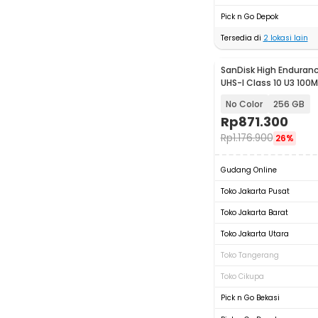
Pick n Go Depok
Tersedia di
2
lokasi lain
SanDisk High Enduran
UHS-I Class 10 U3 100M
SDSQQNR
No Color
256 GB
Rp
871.300
Rp
1.176.900
26%
Gudang Online
Toko Jakarta Pusat
Toko Jakarta Barat
Toko Jakarta Utara
Toko Tangerang
Toko Cikupa
Pick n Go Bekasi