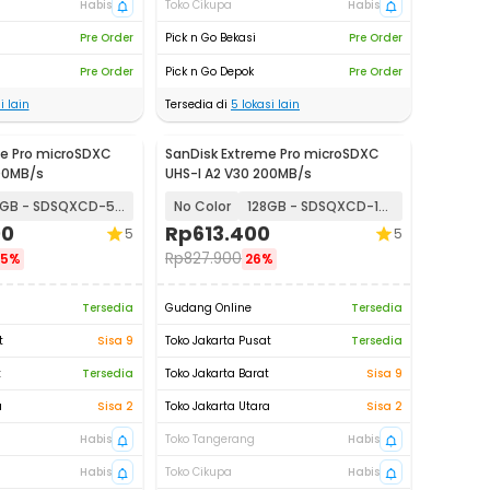
Habis
Toko Cikupa
Habis
Pre Order
Pick n Go Bekasi
Pre Order
Pre Order
Pick n Go Depok
Pre Order
i lain
Tersedia di
5
lokasi lain
me Pro microSDXC
SanDisk Extreme Pro microSDXC
00MB/s
UHS-I A2 V30 200MB/s
512GB - SDSQXCD-512G
No Color
128GB - SDSQXCD-128G
00
Rp
613.400
5
5
Rp
827.900
25%
26%
Tersedia
Gudang Online
Tersedia
t
Sisa 9
Toko Jakarta Pusat
Tersedia
t
Tersedia
Toko Jakarta Barat
Sisa 9
a
Sisa 2
Toko Jakarta Utara
Sisa 2
Habis
Toko Tangerang
Habis
Habis
Toko Cikupa
Habis