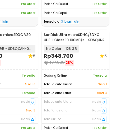
Pre Order
Pick n Go Bekasi
Pre Order
Pre Order
Pick n Go Depok
Pre Order
i lain
Tersedia di
3
lokasi lain
me microSDXC V30
SanDisk Ultra microSDHC/SDXC
UHS-I Class 10 100MB/s - SDSQUNR
64GB - SDSQXAH-064G
No Color
128 GB
0
Rp
348.700
5
5
Rp
477.900
%
28%
Tersedia
Gudang Online
Tersedia
t
Sisa 10
Toko Jakarta Pusat
Sisa 1
t
Tersedia
Toko Jakarta Barat
Sisa 3
a
Habis
Toko Jakarta Utara
Habis
Sisa 3
Toko Tangerang
Habis
Habis
Toko Cikupa
Habis
Pre Order
Pick n Go Bekasi
Pre Order