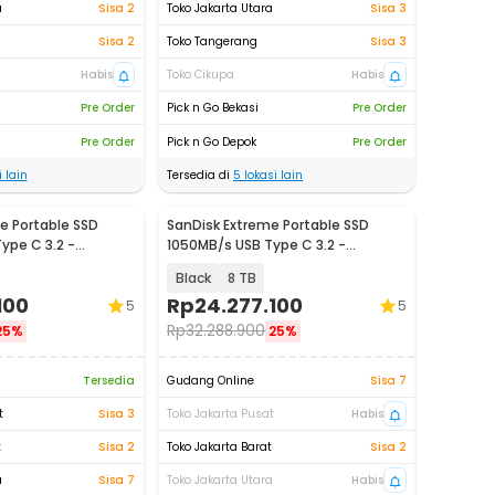
a
Sisa 2
Toko Jakarta Utara
Sisa 3
Sisa 2
Toko Tangerang
Sisa 3
Habis
Toko Cikupa
Habis
Pre Order
Pick n Go Bekasi
Pre Order
Pre Order
Pick n Go Depok
Pre Order
 lain
Tersedia di
5
lokasi lain
e Portable SSD
SanDisk Extreme Portable SSD
ype C 3.2 -
1050MB/s USB Type C 3.2 -
SDSSDE61
Black
8 TB
100
Rp
24.277.100
5
5
Rp
32.288.900
25%
25%
Tersedia
Gudang Online
Sisa 7
t
Sisa 3
Toko Jakarta Pusat
Habis
t
Sisa 2
Toko Jakarta Barat
Sisa 2
a
Sisa 7
Toko Jakarta Utara
Habis