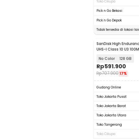
Toko Cikupa
Pick n Go Bekasi
Pick n Go Depok
Tidak tersedia di lokasi lai
SanDisk High Enduran
UHS-I Class 10 U3 100M
SDSQQNR
No Color
128 GB
Rp
591.900
Rp
707.900
17%
Gudang Online
Toko Jakarta Pusat
Toko Jakarta Barat
Toko Jakarta Utara
Toko Tangerang
Toko Cikupa