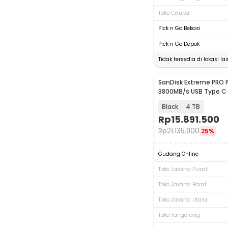
Toko Cikupa
Pick n Go Bekasi
Pick n Go Depok
Tidak tersedia di lokasi lai
SanDisk Extreme PRO 
3800MB/s USB Type C 
SDSSDE82
Black
4 TB
Rp
15.891.500
Rp
21.135.900
25%
Gudang Online
Toko Jakarta Pusat
Toko Jakarta Barat
Toko Jakarta Utara
Toko Tangerang