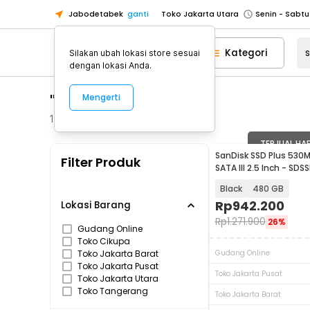
Toko Jakarta Utara
Jabodetabek
ganti
Toko Tangerang
Toko Cikupa
Kategori
Silakan ubah lokasi store sesuai
dengan lokasi Anda.
Pick n Go Jakarta Barat
Senin - J
Pick n Go Bekasi
Senin - Jumat (08
"sandisk ssd"
Mengerti
Pick n Go Depok
Senin - Jumat (08
168
Produk
Toko Jakarta Pusat
Senin - Sabtu
TERJUAL HA
Toko Jakarta Barat
Senin - Sabtu
SanDisk SSD Plus 530
Filter Produk
SATA III 2.5 Inch - SDS
Toko Jakarta Utara
Black
480 GB
Toko Tangerang
Rp
942.200
Lokasi Barang
Toko Cikupa
Rp
1.271.900
26%
Gudang Online
Pick n Go Jakarta Barat
Senin - J
Toko Cikupa
Toko Jakarta Barat
Gudang Online
Pick n Go Bekasi
Senin - Jumat (08
Toko Jakarta Pusat
Toko Jakarta Pusat
Toko Jakarta Utara
Pick n Go Depok
Senin - Jumat (08
Toko Tangerang
Toko Jakarta Barat