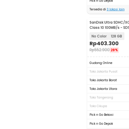
Pick n Go Depok
Tersedia di
3
lokasi lain
SanDisk Ultra SDHC/X
Class 10 100MB/s - S
No Color
128 GB
Rp
403.300
Rp
552.900
28%
Gudang Online
Toko Jakarta Pusat
Toko Jakarta Barat
Toko Jakarta Utara
Toko Tangerang
Toko Cikupa
Pick n Go Bekasi
Pick n Go Depok