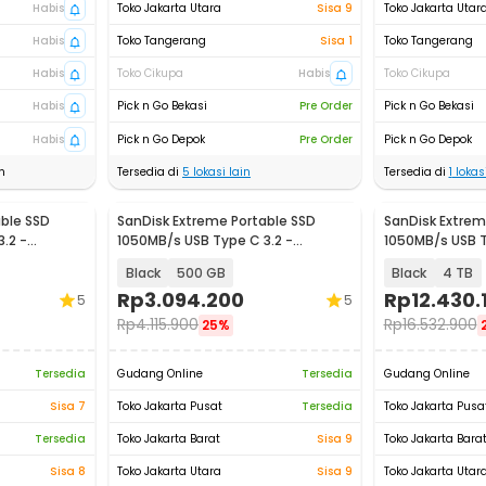
Habis
Toko Jakarta Utara
Sisa 9
Toko Jakarta Utar
Habis
Toko Tangerang
Sisa 1
Toko Tangerang
Habis
Toko Cikupa
Habis
Toko Cikupa
Habis
Pick n Go Bekasi
Pre Order
Pick n Go Bekasi
Habis
Pick n Go Depok
Pre Order
Pick n Go Depok
n
Tersedia di
5
lokasi lain
Tersedia di
1
lokasi
ble SSD
SanDisk Extreme Portable SSD
SanDisk Extrem
.2 -
1050MB/s USB Type C 3.2 -
1050MB/s USB T
SDSSDE61
SDSSDE61
Black
500 GB
Black
4 TB
Rp
3.094.200
Rp
12.430.
5
5
Rp
4.115.900
Rp
16.532.900
25%
Tersedia
Gudang Online
Tersedia
Gudang Online
Sisa 7
Toko Jakarta Pusat
Tersedia
Toko Jakarta Pusa
Tersedia
Toko Jakarta Barat
Sisa 9
Toko Jakarta Bara
Sisa 8
Toko Jakarta Utara
Sisa 9
Toko Jakarta Utar