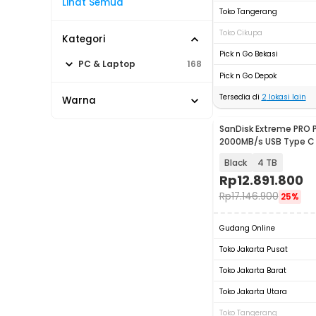
Lihat Semua
Toko Tangerang
Toko Cikupa
Kategori
Pick n Go Bekasi
PC & Laptop
168
Pick n Go Depok
Tersedia di
2
lokasi lain
Warna
SanDisk Extreme PRO 
2000MB/s USB Type C 
SDSSDE81
Black
4 TB
Rp
12.891.800
Rp
17.146.900
25%
Gudang Online
Toko Jakarta Pusat
Toko Jakarta Barat
Toko Jakarta Utara
Toko Tangerang