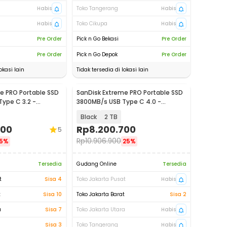
Habis
Toko Tangerang
Habis
Habis
Toko Cikupa
Habis
Pre Order
Pick n Go Bekasi
Pre Order
Pre Order
Pick n Go Depok
Pre Order
okasi lain
Tidak tersedia di lokasi lain
e PRO Portable SSD
SanDisk Extreme PRO Portable SSD
ype C 3.2 -
3800MB/s USB Type C 4.0 -
SDSSDE82
Black
2 TB
400
Rp
8.200.700
5
Rp
10.906.900
5%
25%
Tersedia
Gudang Online
Tersedia
t
Sisa 4
Toko Jakarta Pusat
Habis
t
Sisa 10
Toko Jakarta Barat
Sisa 2
a
Sisa 7
Toko Jakarta Utara
Habis
Sisa 3
Toko Tangerang
Habis