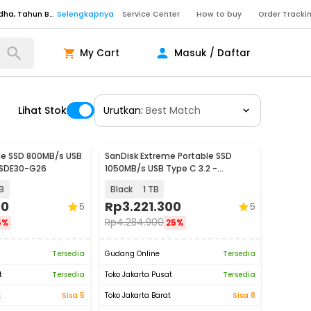
Senin - Sabtu (09:00-20:00), Minggu/Libur Nasional (10:00-18:00), Tutup pada Idul Fitri, Idul Adha, Tahun Baru
Selengkapnya
Service Center
How to buy
Order Tracki
Senin - Sabtu (09:00-20:00), Minggu/Libur Nasional (10:00-18:00), Tutup pada Idul Fitri, Idul Adha, Tahun Baru
Selengkapnya
Senin - Jumat (10:00-20:00), Sabtu - Minggu dan Libur Nasional (10:00-18:00), Tutup pada Idul Fitri, Idul Adha, Tahun Baru
Selengkapnya
My Cart
Masuk / Daftar
ngkapnya
Lihat Stok
Urutkan:
Best Match
ngkapnya
ngkapnya
le SSD 800MB/s USB
SanDisk Extreme Portable SSD
SSDE30-G26
1050MB/s USB Type C 3.2 -
Senin - Sabtu (09:00-20:00), Minggu/Libur Nasional (10:00-18:00), Tutup pada Idul Fitri, Idul Adha, Tahun Baru
Selengkapnya
SDSSDE61
B
Black
1 TB
Senin - Sabtu (09:00-20:00), Minggu/Libur Nasional (10:00-18:00), Tutup pada Idul Fitri, Idul Adha, Tahun Baru
Selengkapnya
00
Rp
3.221.300
5
5
Senin - Jumat (10:00-20:00), Sabtu - Minggu dan Libur Nasional (10:00-18:00), Tutup pada Idul Fitri, Idul Adha, Tahun Baru
Selengkapnya
Rp
4.284.900
5%
25%
ngkapnya
Tersedia
Gudang Online
Tersedia
t
Tersedia
Toko Jakarta Pusat
Tersedia
t
Sisa 5
Toko Jakarta Barat
Sisa 8