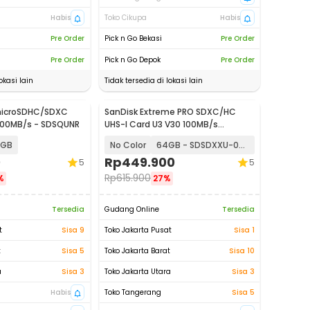
Habis
Toko Cikupa
Habis
Pre Order
Pick n Go Bekasi
Pre Order
Pre Order
Pick n Go Depok
Pre Order
okasi lain
Tidak tersedia di lokasi lain
 microSDHC/SDXC
SanDisk Extreme PRO SDXC/HC
 100MB/s - SDSQUNR
UHS-I Card U3 V30 100MB/s
200MB/s
 GB
No Color
64GB - SDSDXXU-064G
0
Rp
449.900
5
5
Rp
615.900
%
27%
Tersedia
Gudang Online
Tersedia
t
Sisa 9
Toko Jakarta Pusat
Sisa 1
t
Sisa 5
Toko Jakarta Barat
Sisa 10
a
Sisa 3
Toko Jakarta Utara
Sisa 3
Habis
Toko Tangerang
Sisa 5