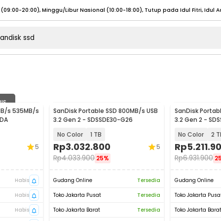
umat (07:00 - 20:00), Sabtu - Minggu (08:00 - 20:00), Tutup pada Idul Fitri
Sele
:00 - 20:00), Sabtu - Minggu/ Libur Nasional (08:00 - 17:00)
Selengkapnya
:00 - 20:00), Sabtu - Minggu/ Libur Nasional (08:00 - 17:00)
Selengkapnya
 (09:00-20:00), Minggu/Libur Nasional (12:00-20:00), Tutup pada Idul Fitri
Sele
BIS
 (09:00-20:00), Minggu/Libur Nasional (12:00-20:00), Tutup pada Idul Fitri
Sele
MB/s 535MB/s
SanDisk Portable SSD 800MB/s USB
SanDisk Portab
SDA
3.2 Gen 2 - SDSSDE30-G26
3.2 Gen 2 - SD
No Color
1 TB
No Color
2 T
Rp
3.032.800
Rp
5.211.9
5
5
Rp
4.033.900
Rp
6.931.900
25%
2
umat (07:00 - 20:00), Sabtu - Minggu (08:00 - 20:00), Tutup pada Idul Fitri
Sele
Habis
Gudang Online
Tersedia
Gudang Online
:00 - 20:00), Sabtu - Minggu/ Libur Nasional (08:00 - 17:00)
Selengkapnya
Habis
Toko Jakarta Pusat
Tersedia
Toko Jakarta Pusa
:00 - 20:00), Sabtu - Minggu/ Libur Nasional (08:00 - 17:00)
Selengkapnya
Habis
Toko Jakarta Barat
Tersedia
Toko Jakarta Bara