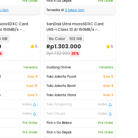
Pre Order
Pick n Go Depok
Pre Order
i lain
Tersedia di
2
lokasi lain
microSDXC Card
SanDisk Ultra microSDXC Card
A1 150MB/s -
UHS-I Class 10 A1 150MB/s -
SDSQUAC
6 GB
No Color
512 GB
0
Rp
1.303.000
5
5
Rp
1.732.900
%
25%
Tersedia
Gudang Online
Tersedia
t
Sisa 9
Toko Jakarta Pusat
Sisa 5
t
Sisa 10
Toko Jakarta Barat
Sisa 9
a
Sisa 2
Toko Jakarta Utara
Sisa 2
Habis
Toko Tangerang
Habis
Habis
Toko Cikupa
Habis
Pre Order
Pick n Go Bekasi
Pre Order
Pre Order
Pick n Go Depok
Pre Order