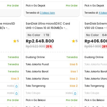
Pre Order
Pick n Go Depok
Pre Order
Pick n Go Depok
Tersedia di
3
lokasi lain
Tersedia di
4
lokas
ce microSD
SanDisk Ultra microSDXC Card
SanDisk Extrem
B/s -
UHS-I Class 10 A1 150MB/s -
V30 U3 Class -
SDSQUAC
No Color
1 TB
No Color
Rp
2.648.800
Rp
406.60
5
5
Rp
3.522.900
Rp
557.900
25%
28
Tersedia
Gudang Online
Tersedia
Gudang Online
Tersedia
Toko Jakarta Pusat
Sisa 5
Toko Jakarta Pusa
Tersedia
Toko Jakarta Barat
Sisa 1
Toko Jakarta Bara
Sisa 3
Toko Jakarta Utara
Sisa 2
Toko Jakarta Utar
Habis
Toko Tangerang
Sisa 2
Toko Tangerang
Habis
Toko Cikupa
Habis
Toko Cikupa
Pre Order
Pick n Go Bekasi
Pre Order
Pick n Go Bekasi