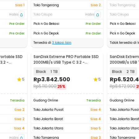
Sisa 1
Toko Tangerang
Sisa 2
Toko Tangerang
Habis
Toko Cikupa
Habis
Toko Cikupa
Pre Order
Pick n Go Bekasi
Pre Order
Pick n Go Bekasi
Pre Order
Pick n Go Depok
Pre Order
Pick n Go Depok
Tersedia di
3
lokasi lain
Tidak tersedia di l
Portable SSD
SanDisk Extreme PRO Portable SSD
SanDisk Extrem
3.2 -
2000MB/s USB Type C 3.2 -
2000MB/s USB T
SDSSDE81
SDSSDE81
Black
1 TB
Black
2 TB
Rp
3.842.500
Rp
6.520.
5
5
Rp
5.110.900
Rp
8.672.900
25%
2
Tersedia
Gudang Online
Tersedia
Gudang Online
Sisa 2
Toko Jakarta Pusat
Sisa 4
Toko Jakarta Pusa
Sisa 2
Toko Jakarta Barat
Sisa 4
Toko Jakarta Bara
Sisa 4
Toko Jakarta Utara
Sisa 5
Toko Jakarta Utar
Habis
Toko Tangerang
Sisa 3
Toko Tangerang