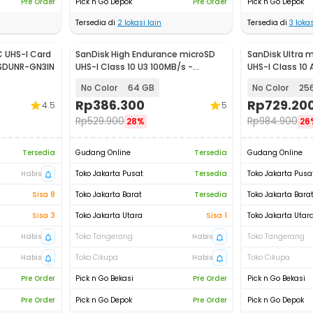
Pre Order
Pick n Go Depok
Pre Order
Pick n Go Depok
Tersedia di
2
lokasi lain
Tersedia di
3
lokas
C UHS-I Card
SanDisk High Endurance microSD
SanDisk Ultra 
DSDUNR-GN3IN
UHS-I Class 10 U3 100MB/s -
UHS-I Class 10 
SDSQQNR
SDSQUAC
No Color
64 GB
No Color
25
Rp
386.300
Rp
729.20
4.5
5
Rp
529.900
Rp
984.900
28%
26
Tersedia
Gudang Online
Tersedia
Gudang Online
Habis
Toko Jakarta Pusat
Tersedia
Toko Jakarta Pusa
Sisa 8
Toko Jakarta Barat
Tersedia
Toko Jakarta Bara
Sisa 3
Toko Jakarta Utara
Sisa 1
Toko Jakarta Utar
Habis
Toko Tangerang
Habis
Toko Tangerang
Habis
Toko Cikupa
Habis
Toko Cikupa
Pre Order
Pick n Go Bekasi
Pre Order
Pick n Go Bekasi
Pre Order
Pick n Go Depok
Pre Order
Pick n Go Depok