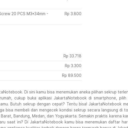
r Screw 20 PCS M3*34mm -
Rp
3.800
Rp
33.718
Rp
3.300
Rp
89.500
aNotebook. Di sini kamu bisa menemukan aneka pilihan sekrup terleng
ar rumah, cukup buka aplikasi JakartaNotebook di smartphone, pil
t kamu. Butuh sekrup dengan cepat? Tentu bisa! JakartaNotebook me
a bisa membeli dan mengecek kondisi sekrup secara langsung di tok
 Barat, Bandung, Medan, dan Yogyakarta. Semakin praktis karena ka
ru saat ini? Di JakartaNotebook kamu bisa menemukan daftar harg