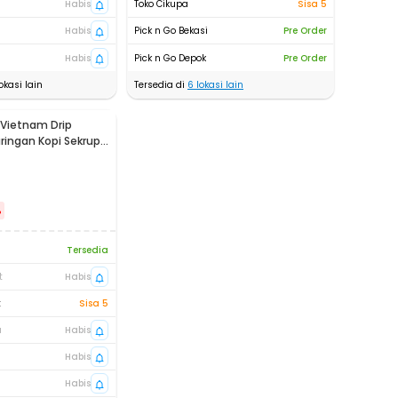
Habis
Toko Cikupa
Sisa 5
Habis
Pick n Go Bekasi
Pre Order
Habis
Pick n Go Depok
Pre Order
okasi lain
Tersedia di
6
lokasi lain
Vietnam Drip
aringan Kopi Sekrup
%
Tersedia
t
Habis
t
Sisa 5
a
Habis
Habis
Habis