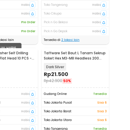
Habis
Toko Tangerang
Habis
Habis
Toko Cikupa
Habis
Pre Order
Pick n Go Bekasi
Habis
Pre Order
Pick n Go Depok
Habis
okasi lain
Tersedia di
2
lokasi lain
UAL HABIS
sher Self Drilling
Taffware Set Baut L Tanam Sekrup
Flat Head 10 PCS -
Soket Hex M3-M8 Headless 200
PCS - A2-70
Dark Silver
Rp
21.500
Rp
42.900
50%
Habis
Gudang Online
Tersedia
t
Habis
Toko Jakarta Pusat
Sisa 6
t
Habis
Toko Jakarta Barat
Sisa 3
a
Habis
Toko Jakarta Utara
Sisa 6
Habis
Toko Tangerang
Tersedia