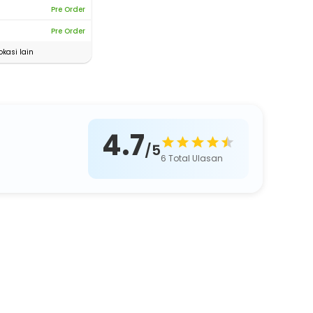
Pre Order
Pre Order
okasi lain
4.7
/5
6
Total Ulasan