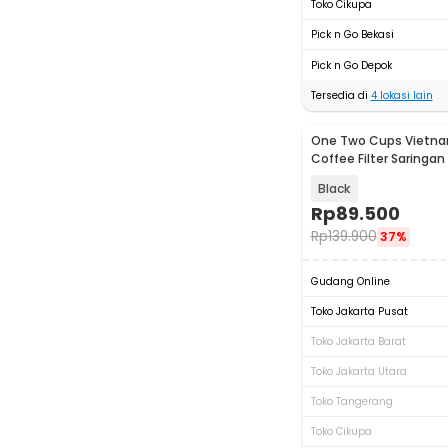
Toko Cikupa
Pick n Go Bekasi
Pick n Go Depok
Tersedia di
4
lokasi lain
One Two Cups Vietna
Coffee Filter Saringan
120ml - PF-304
Black
Rp
89.500
Rp
139.900
37%
Gudang Online
Toko Jakarta Pusat
Toko Jakarta Barat
Toko Jakarta Utara
Toko Tangerang
Toko Cikupa