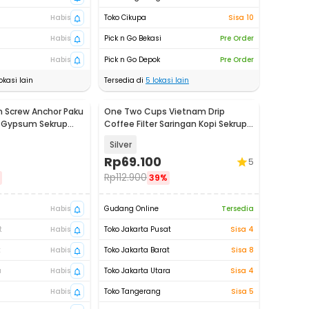
Habis
Toko Cikupa
Sisa 10
Habis
Pick n Go Bekasi
Pre Order
Habis
Pick n Go Depok
Pre Order
okasi lain
Tersedia di
5
lokasi lain
n Screw Anchor Paku
One Two Cups Vietnam Drip
r Gypsum Sekrup
Coffee Filter Saringan Kopi Sekrup
250ml 8Q - LC2
Silver
Rp
69.100
5
Rp
112.900
39%
Habis
Gudang Online
Tersedia
t
Habis
Toko Jakarta Pusat
Sisa 4
t
Habis
Toko Jakarta Barat
Sisa 8
a
Habis
Toko Jakarta Utara
Sisa 4
Habis
Toko Tangerang
Sisa 5