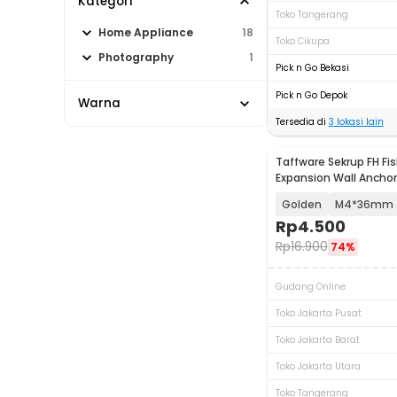
Kategori
Toko Tangerang
Home Appliance
18
Toko Cikupa
Photography
1
Pick n Go Bekasi
Pick n Go Depok
Warna
Tersedia di
3
lokasi lain
Taffware Sekrup FH Fis
Akan Datang
Expansion Wall Anchor
PCS - SDS-A
Golden
M4*36mm
Rp
4.500
Rp
16.900
74%
Gudang Online
Toko Jakarta Pusat
Toko Jakarta Barat
Toko Jakarta Utara
Toko Tangerang