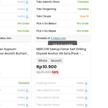
a
Habis
Toko Jakarta Utara
Tersedia
Habis
Toko Tangerang
Tersedia
Habis
Toko Cikupa
Sisa 10
Pre Order
Pick n Go Bekasi
Pre Order
Pre Order
Pick n Go Depok
Pre Order
okasi lain
Tersedia di
5
lokasi lain
TERJUAL HABIS
her Gypsum
MERCUW Sekrup Fisher Self Drilling
r Aircraft Butterfly
Drywall Anchor 49 Sets/Pack -
10
BH2-100
White
Aircraft
Rp
10.900
Rp
25.900
58%
Tersedia
Gudang Online
Habis
t
Habis
Toko Jakarta Pusat
Habis
t
Habis
Toko Jakarta Barat
Habis
a
Habis
Toko Jakarta Utara
Habis