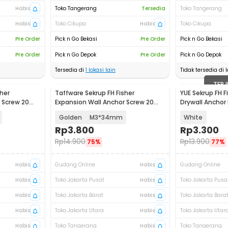
Habis
Toko Tangerang
Tersedia
Toko Tangerang
Habis
Toko Cikupa
Habis
Toko Cikupa
Pre Order
Pick n Go Bekasi
Pre Order
Pick n Go Bekasi
Pre Order
Pick n Go Depok
Pre Order
Pick n Go Depok
Tersedia di
1
lokasi lain
Tidak tersedia di l
TERJ
her
Taffware Sekrup FH Fisher
YUE Sekrup FH Fi
Akan Datang
 Screw 20
Expansion Wall Anchor Screw 20
Drywall Anchor 
PCS - SDS-A
YU010
Golden
M3*34mm
White
Rp
3.800
Rp
3.300
Rp
14.900
Rp
13.900
75%
77%
Habis
Gudang Online
Habis
Gudang Online
Habis
Toko Jakarta Pusat
Habis
Toko Jakarta Pusa
Habis
Toko Jakarta Barat
Habis
Toko Jakarta Bara
Habis
Toko Jakarta Utara
Habis
Toko Jakarta Utar
Habis
Toko Tangerang
Habis
Toko Tangerang