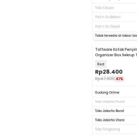
Toko Cikupa
Pick n Go Bekasi
Pick n Go Depok
Tidak tersedia di lokasi lai
Taffware Kotak Peny
Organizer Box Sekrup 
Slot - INU115
Red
Rp
28.400
Rp
47.900
41%
Gudang Online
Toko Jakarta Pusat
Toko Jakarta Barat
Toko Jakarta Utara
Toko Tangerang