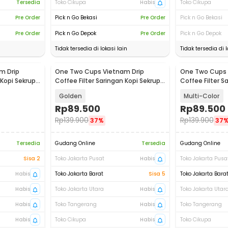
Tersedia
Toko Cikupa
Habis
Toko Cikupa
Pre Order
Pick n Go Bekasi
Pre Order
Pick n Go Bekasi
Pre Order
Pick n Go Depok
Pre Order
Pick n Go Depok
Tidak tersedia di lokasi lain
Tidak tersedia di l
m Drip
One Two Cups Vietnam Drip
One Two Cups 
 Kopi Sekrup
Coffee Filter Saringan Kopi Sekrup
Coffee Filter S
120ml - PF-304
120ml - PF-304
Golden
Multi-Color
Rp
89.500
Rp
89.500
Rp
139.900
Rp
139.900
37%
37
Tersedia
Gudang Online
Tersedia
Gudang Online
Sisa 2
Toko Jakarta Pusat
Habis
Toko Jakarta Pusa
Habis
Toko Jakarta Barat
Sisa 5
Toko Jakarta Bara
Habis
Toko Jakarta Utara
Habis
Toko Jakarta Utar
Habis
Toko Tangerang
Habis
Toko Tangerang
Habis
Toko Cikupa
Habis
Toko Cikupa