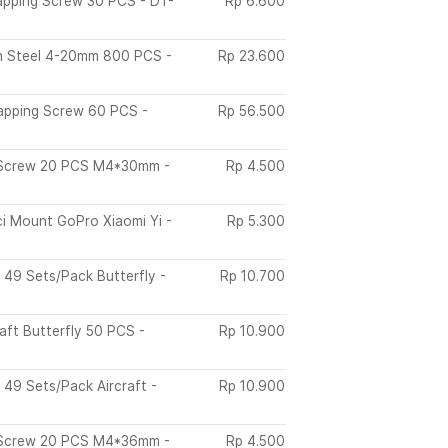
apping Screw 30 PCS - DT-
Rp
6.600
n Steel 4-20mm 800 PCS -
Rp
23.600
 Tapping Screw 60 PCS -
Rp
56.500
r Screw 20 PCS M4*30mm -
Rp
4.500
i Mount GoPro Xiaomi Yi -
Rp
5.300
 49 Sets/Pack Butterfly -
Rp
10.700
ft Butterfly 50 PCS -
Rp
10.900
 49 Sets/Pack Aircraft -
Rp
10.900
r Screw 20 PCS M4*36mm -
Rp
4.500