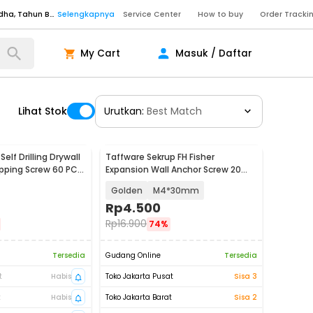
Senin - Sabtu (09:00-20:00), Minggu/Libur Nasional (10:00-18:00), Tutup pada Idul Fitri, Idul Adha, Tahun Baru
Selengkapnya
Service Center
How to buy
Order Tracki
Senin - Sabtu (09:00-20:00), Minggu/Libur Nasional (10:00-18:00), Tutup pada Idul Fitri, Idul Adha, Tahun Baru
Selengkapnya
Senin - Jumat (10:00-20:00), Sabtu - Minggu dan Libur Nasional (10:00-18:00), Tutup pada Idul Fitri, Idul Adha, Tahun Baru
Selengkapnya
My Cart
Masuk / Daftar
ngkapnya
Lihat Stok
Urutkan:
Best Match
ngkapnya
ngkapnya
Self Drilling Drywall
Taffware Sekrup FH Fisher
Senin - Sabtu (09:00-20:00), Minggu/Libur Nasional (10:00-18:00), Tutup pada Idul Fitri, Idul Adha, Tahun Baru
Selengkapnya
pping Screw 60 PCS
Expansion Wall Anchor Screw 20
PCS - SDS-A
Senin - Sabtu (09:00-20:00), Minggu/Libur Nasional (10:00-18:00), Tutup pada Idul Fitri, Idul Adha, Tahun Baru
Selengkapnya
Golden
M4*30mm
Rp
4.500
Senin - Jumat (10:00-20:00), Sabtu - Minggu dan Libur Nasional (10:00-18:00), Tutup pada Idul Fitri, Idul Adha, Tahun Baru
Selengkapnya
Rp
16.900
74%
ngkapnya
Tersedia
Gudang Online
Tersedia
t
Habis
Toko Jakarta Pusat
Sisa 3
t
Habis
Toko Jakarta Barat
Sisa 2