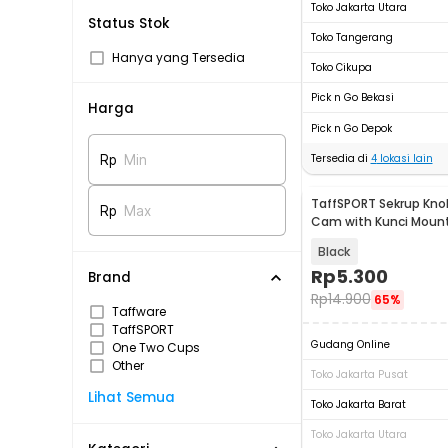
Toko Jakarta Utara
Status Stok
Toko Tangerang
Hanya yang Tersedia
Toko Cikupa
Pick n Go Bekasi
Harga
Pick n Go Depok
Tersedia di
4
lokasi lain
Rp
Min
TaffSPORT Sekrup Kno
Rp
Max
Cam with Kunci Moun
Xiaomi Yi - 3C
Black
Rp
5.300
Brand
Rp
14.900
65%
Taffware
TaffSPORT
Gudang Online
One Two Cups
Other
Toko Jakarta Pusat
Lihat Semua
Toko Jakarta Barat
Toko Jakarta Utara