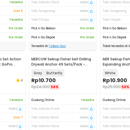
Tersedia
Toko Jakarta Utara
Habis
Toko Jakarta Utar
Sisa 5
Toko Tangerang
Habis
Toko Tangerang
Tersedia
Toko Cikupa
Habis
Toko Cikupa
Pre Order
Pick n Go Bekasi
Pre Order
Pick n Go Bekasi
Pre Order
Pick n Go Depok
Pre Order
Pick n Go Depok
Tersedia di
1
lokasi lain
Tidak tersedia di l
b Set Action
MERCUW Sekrup Fisher Self Drilling
MER Sekrup Fis
t GoPro
Drywall Anchor 49 Sets/Pack -
Expanding Ancho
BH2-100
50 PCS - BH2-1
Gray
Butterfly
White
Rp
10.700
Rp
10.900
4
Rp
24.900
Rp
25.900
58%
58%
Tersedia
Gudang Online
Tersedia
Gudang Online
Habis
Toko Jakarta Pusat
Habis
Toko Jakarta Pusa
Sisa 7
Toko Jakarta Barat
Habis
Toko Jakarta Bara
Habis
Toko Jakarta Utara
Habis
Toko Jakarta Utar