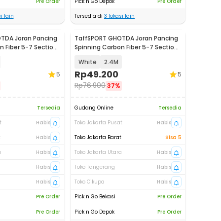
Pre Order
Pick n Go Depok
Pre Order
i lain
Tersedia di
3
lokasi lain
TDA Joran Pancing
TaffSPORT GHOTDA Joran Pancing
n Fiber 5-7 Section
Spinning Carbon Fiber 5-7 Section
- CF3000
White
2.4M
Rp
49.200
5
5
Rp
76.900
37%
Tersedia
Gudang Online
Tersedia
t
Habis
Toko Jakarta Pusat
Habis
t
Habis
Toko Jakarta Barat
Sisa 5
a
Habis
Toko Jakarta Utara
Habis
Habis
Toko Tangerang
Habis
Habis
Toko Cikupa
Habis
Pre Order
Pick n Go Bekasi
Pre Order
Pre Order
Pick n Go Depok
Pre Order