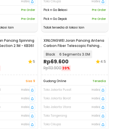
Habis
Toko Cikupa
Habis
Pre Order
Pick n Go Bekasi
Pre Order
Pre Order
Pick n Go Depok
Pre Order
okasi lain
Tidak tersedia di lokasi lain
n Pancing Spinning
XINLONGWEI Joran Pancing Antena
Section 2.1M - KB361
Carbon Fiber Telescopic Fishing
Rod - JD25
Black
6 Segments 3.0M
Rp
69.600
5
4.5
Rp
113.900
39%
Sisa 9
Gudang Online
Tersedia
t
Habis
Toko Jakarta Pusat
Habis
t
Habis
Toko Jakarta Barat
Habis
a
Habis
Toko Jakarta Utara
Habis
Habis
Toko Tangerang
Habis
Habis
Toko Cikupa
Habis