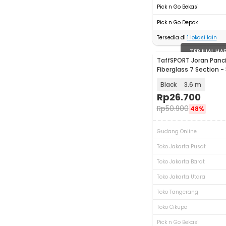
Pick n Go Bekasi
Pick n Go Depok
Tersedia di
1
lokasi lain
TERJUAL HA
TaffSPORT Joran Panc
Fiberglass 7 Section -
Black
3.6 m
Rp
26.700
Rp
50.900
48%
Gudang Online
Toko Jakarta Pusat
Toko Jakarta Barat
Toko Jakarta Utara
Toko Tangerang
Toko Cikupa
Pick n Go Bekasi