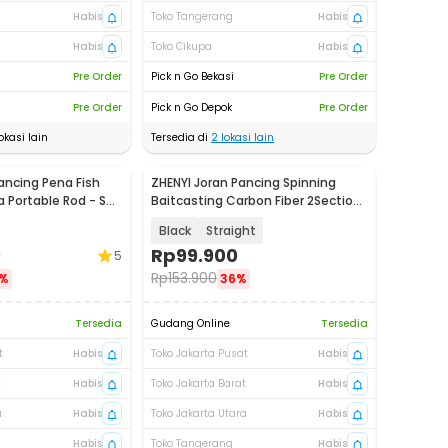
Habis
Toko Tangerang
Habis
Habis
Toko Cikupa
Habis
Pre Order
Pick n Go Bekasi
Pre Order
Pre Order
Pick n Go Depok
Pre Order
okasi lain
Tersedia di
2
lokasi lain
ancing Pena Fish
ZHENYI Joran Pancing Spinning
a Portable Rod - ST-
Baitcasting Carbon Fiber 2Section
1.68M - KBW09
Black
Straight
0
Rp
99.900
5
Rp
153.900
%
36%
Tersedia
Gudang Online
Tersedia
t
Habis
Toko Jakarta Pusat
Habis
t
Habis
Toko Jakarta Barat
Habis
a
Habis
Toko Jakarta Utara
Habis
Habis
Toko Tangerang
Habis