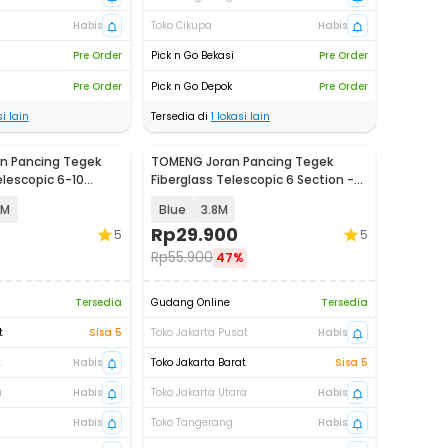
Habis
Toko Cikupa
Habis
Pre Order
Pick n Go Bekasi
Pre Order
Pre Order
Pick n Go Depok
Pre Order
i lain
Tersedia di
1
lokasi lain
n Pancing Tegek
TOMENG Joran Pancing Tegek
elescopic 6-10
Fiberglass Telescopic 6 Section -
JW380
 M
Blue
3.8M
Rp
29.900
5
5
Rp
55.900
47%
Tersedia
Gudang Online
Tersedia
t
Sisa 5
Toko Jakarta Pusat
Habis
t
Habis
Toko Jakarta Barat
Sisa 5
a
Habis
Toko Jakarta Utara
Habis
Habis
Toko Tangerang
Habis