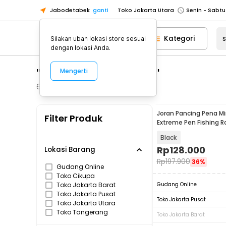
Jabodetabek
ganti
Toko Jakarta Utara
Toko Tangerang
Kategori
Silakan ubah lokasi store sesuai
Toko Cikupa
dengan lokasi Anda.
Pick n Go Jakarta Barat
Senin - J
"serui joran pancibg"
Mengerti
Pick n Go Bekasi
Senin - Jumat (08
Pick n Go Depok
Senin - Jumat (08
65
Produk
Toko Jakarta Pusat
Senin - Sabtu
Joran Pancing Pena Mi
Filter Produk
Toko Jakarta Barat
Senin - Sabtu
Extreme Pen Fishing R
1.5M - YL100
Toko Jakarta Utara
Black
Toko Tangerang
Rp
128.000
Lokasi Barang
Rp
197.900
36%
Toko Cikupa
Gudang Online
Toko Cikupa
Pick n Go Jakarta Barat
Senin - J
Toko Jakarta Barat
Gudang Online
Pick n Go Bekasi
Senin - Jumat (08
Toko Jakarta Pusat
Toko Jakarta Pusat
Toko Jakarta Utara
Pick n Go Depok
Senin - Jumat (08
Toko Tangerang
Toko Jakarta Barat