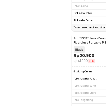
Toko Cikupa
Pick n Go Bekasi
Pick n Go Depok
Tidak tersedia di lokasi lai
TaffSPORT Joran Panc
Fiberglass Portable 5 
- SHZ46
Black
Rp
20.900
Rp
41.900
51%
Gudang Online
Toko Jakarta Pusat
Toko Jakarta Barat
Toko Jakarta Utara
Toko Tangerang