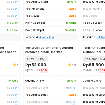
Habis
Toko Jakarta Utara
Tersedia
Toko Jakarta Utar
Habis
Toko Tangerang
Sisa 2
Toko Tangerang
Habis
Toko Cikupa
Sisa 5
Toko Cikupa
Pre Order
Pick n Go Bekasi
Pre Order
Pick n Go Bekasi
Pre Order
Pick n Go Depok
Pre Order
Pick n Go Depok
Tersedia di
4
lokasi lain
Tersedia di
3
lokas
ing
TaffSPORT Joran Pancing Antena
TaffSPORT Jora
ber 4 Section
Portable Carbon Fiber Rod
Carbon Fiber T
Section - 5841
Gray
2.1M/5
No Color
5.
Rp
52.000
Rp
95.800
5
4.5
Rp
89.900
Rp
148.900
43%
36
Tersedia
Gudang Online
Tersedia
Gudang Online
Habis
Toko Jakarta Pusat
Habis
Toko Jakarta Pusa
Habis
Toko Jakarta Barat
Sisa 3
Toko Jakarta Bara
Habis
Toko Jakarta Utara
Habis
Toko Jakarta Utar