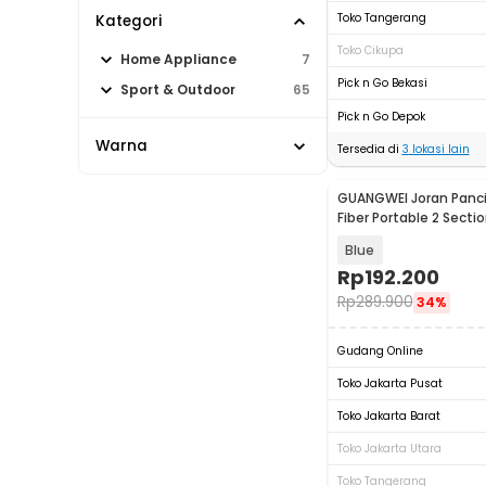
Toko Tangerang
Kategori
Toko Cikupa
Home Appliance
7
Pick n Go Bekasi
Sport & Outdoor
65
Pick n Go Depok
Warna
Tersedia di
3
lokasi lain
GUANGWEI Joran Panci
Fiber Portable 2 Sectio
DZZH-1
Blue
Rp
192.200
Rp
289.900
34%
Gudang Online
Toko Jakarta Pusat
Toko Jakarta Barat
Toko Jakarta Utara
Toko Tangerang