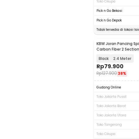
Toko Cikupa
Pick n Go Bekasi
Pick n Go Depok
Tidak tersedia di lokasi lai
KBW Joran Pancing Sp
Carbon Fiber 2 Sectio
Black
2.4 Meter
Rp
79.900
Rp
127.900
38%
Gudang Online
Toko Jakarta Pusat
Toko Jakarta Barat
Toko Jakarta Utara
Toko Tangerang
Toko Cikupa