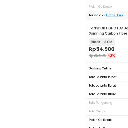
Pick n Go Depok
Tersedia di
1
lokasi lain
TaffSPORT GHOTDA Jo
Spinning Carbon Fiber
- C562L
Black
3.0M
Rp
54.900
Rp
93.900
42%
Gudang Online
Toko Jakarta Pusat
Toko Jakarta Barat
Toko Jakarta Utara
Toko Tangerang
Toko Cikupa
Pick n Go Bekasi