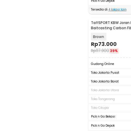
Pick n Go Depok
Tersedia di
4
lokasi lain
TaffSPORT KBW Joran 
Baitcasting Carbon Fi
1.68M - KB300
Brown
Rp
73.000
Rp
117.900
39%
Gudang Online
Toko Jakarta Pusat
Toko Jakarta Barat
Toko Jakarta Utara
Toko Tangerang
Toko Cikupa
Pick n Go Bekasi
Pick n Go Depok