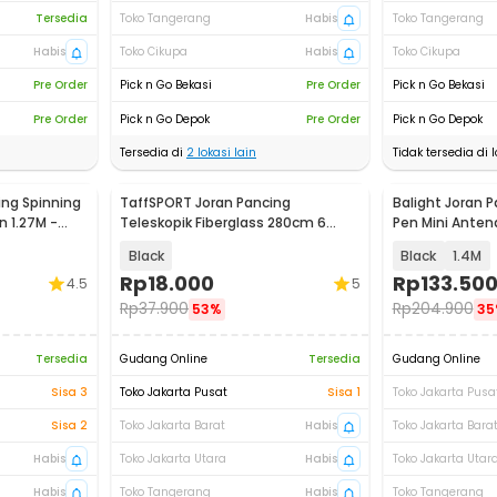
Tersedia
Toko Tangerang
Habis
Toko Tangerang
Habis
Toko Cikupa
Habis
Toko Cikupa
Pre Order
Pick n Go Bekasi
Pre Order
Pick n Go Bekasi
Pre Order
Pick n Go Depok
Pre Order
Pick n Go Depok
Tersedia di
2
lokasi lain
Tidak tersedia di l
ng Spinning
TaffSPORT Joran Pancing
Balight Joran P
n 1.27M -
Teleskopik Fiberglass 280cm 6
Pen Mini Anten
Section Portable
Y0011 / YL100
Black
Black
1.4M
Rp
18.000
Rp
133.50
4.5
5
Rp
37.900
Rp
204.900
53%
35
Tersedia
Gudang Online
Tersedia
Gudang Online
Sisa 3
Toko Jakarta Pusat
Sisa 1
Toko Jakarta Pusa
Sisa 2
Toko Jakarta Barat
Habis
Toko Jakarta Bara
Habis
Toko Jakarta Utara
Habis
Toko Jakarta Utar
Habis
Toko Tangerang
Habis
Toko Tangerang