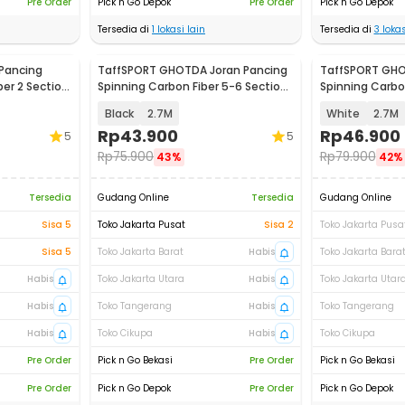
Pre Order
Pick n Go Depok
Pre Order
Pick n Go Depok
Tersedia di
1
lokasi lain
Tersedia di
3
lokas
Pancing
TaffSPORT GHOTDA Joran Pancing
TaffSPORT GHO
ber 2 Section
Spinning Carbon Fiber 5-6 Section
Spinning Carbo
- C562L
- CF3000
Black
2.7M
White
2.7M
Rp
43.900
Rp
46.900
5
5
Rp
75.900
Rp
79.900
43%
42%
Tersedia
Gudang Online
Tersedia
Gudang Online
Sisa 5
Toko Jakarta Pusat
Sisa 2
Toko Jakarta Pusa
Sisa 5
Toko Jakarta Barat
Habis
Toko Jakarta Bara
Habis
Toko Jakarta Utara
Habis
Toko Jakarta Utar
Habis
Toko Tangerang
Habis
Toko Tangerang
Habis
Toko Cikupa
Habis
Toko Cikupa
Pre Order
Pick n Go Bekasi
Pre Order
Pick n Go Bekasi
Pre Order
Pick n Go Depok
Pre Order
Pick n Go Depok