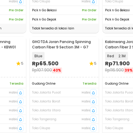
Habis
Toko Cikupa
Habis
Toko Cikupa
Pre Order
Pick n Go Bekasi
Pre Order
Pick n Go Bekasi
Pre Order
Pick n Go Depok
Pre Order
Pick n Go Depok
n
Tidak tersedia di lokasi lain
Tidak tersedia di l
inning
GHOTDA Joran Pancing Spinning
Kabinwang Jora
n - KBW01
Carbon Fiber 9 Section 3M - G7
Carbon Fiber 2 
Blue
Red
2.1M
Rp
65.500
Rp
71.900
5
5
Rp
107.900
Rp
116.900
40%
39%
Tersedia
Gudang Online
Tersedia
Gudang Online
Habis
Toko Jakarta Pusat
Habis
Toko Jakarta Pusa
Habis
Toko Jakarta Barat
Habis
Toko Jakarta Bara
Habis
Toko Jakarta Utara
Habis
Toko Jakarta Utar
Habis
Toko Tangerang
Habis
Toko Tangerang
Habis
Toko Cikupa
Habis
Toko Cikupa