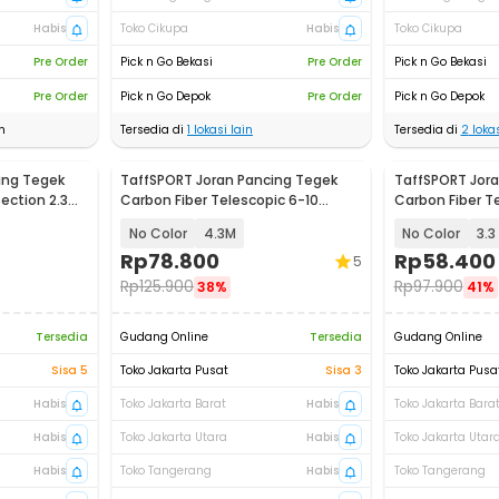
Habis
Toko Cikupa
Habis
Toko Cikupa
Pre Order
Pick n Go Bekasi
Pre Order
Pick n Go Bekasi
Pre Order
Pick n Go Depok
Pre Order
Pick n Go Depok
n
Tersedia di
1
lokasi lain
Tersedia di
2
lokas
ing Tegek
TaffSPORT Joran Pancing Tegek
TaffSPORT Jora
Section 2.3M
Carbon Fiber Telescopic 6-10
Carbon Fiber T
Section - 5841
Section - 5841
No Color
4.3M
No Color
3.3
Rp
78.800
Rp
58.400
5
Rp
125.900
Rp
97.900
38%
41%
Tersedia
Gudang Online
Tersedia
Gudang Online
Sisa 5
Toko Jakarta Pusat
Sisa 3
Toko Jakarta Pusa
Habis
Toko Jakarta Barat
Habis
Toko Jakarta Bara
Habis
Toko Jakarta Utara
Habis
Toko Jakarta Utar
Habis
Toko Tangerang
Habis
Toko Tangerang