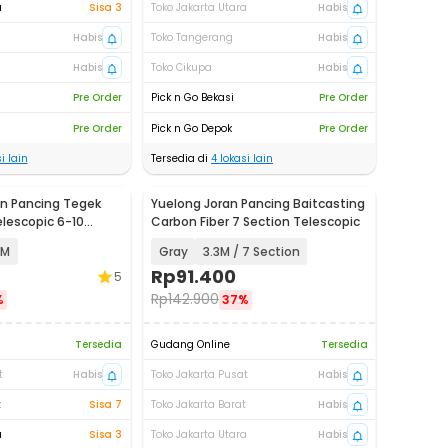
a
Sisa 3
Toko Jakarta Utara
Habis
Habis
Toko Tangerang
Habis
Habis
Toko Cikupa
Habis
Pre Order
Pick n Go Bekasi
Pre Order
Pre Order
Pick n Go Depok
Pre Order
i lain
Tersedia di
4
lokasi lain
n Pancing Tegek
Yuelong Joran Pancing Baitcasting
elescopic 6-10
Carbon Fiber 7 Section Telescopic
4M
Gray
3.3M / 7 Section
Rp
91.400
5
Rp
142.900
%
37%
Tersedia
Gudang Online
Tersedia
t
Habis
Toko Jakarta Pusat
Habis
t
Sisa 7
Toko Jakarta Barat
Habis
a
Sisa 3
Toko Jakarta Utara
Habis