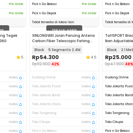
Pre Order
Pick n Go Bekasi
Pre Order
Pick n Go Bekasi
Pre Order
Pick n Go Depok
Pre Order
Pick n Go Depok
Tidak tersedia di lokasi lain
Tidak tersedia di l
BIS
TERJUAL HABIS
ing Tegek
XINLONGWEI Joran Pancing Antena
TaffSPORT Brac
 360
Carbon Fiber Telescopic Fishing
Ikan Adjustable
Rod - JD25
Black
5 Segments 2.4M
Black
2.1 Me
Rp
54.300
Rp
25.000
5
4.5
Rp
92.900
Rp
47.900
42%
48
Habis
Gudang Online
Habis
Gudang Online
Habis
Toko Jakarta Pusat
Habis
Toko Jakarta Pusa
Habis
Toko Jakarta Barat
Habis
Toko Jakarta Bara
Habis
Toko Jakarta Utara
Habis
Toko Jakarta Utar
Habis
Toko Tangerang
Habis
Toko Tangerang
Habis
Toko Cikupa
Habis
Toko Cikupa
Habis
Pick n Go Bekasi
Habis
Pick n Go Bekasi