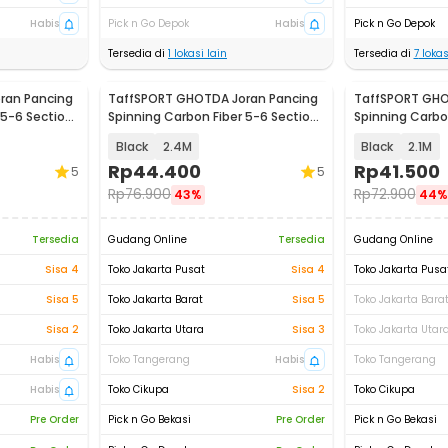
Habis
Pick n Go Depok
Habis
Pick n Go Depok
Tersedia di
1
lokasi lain
Tersedia di
7
lokas
ran Pancing
TaffSPORT GHOTDA Joran Pancing
TaffSPORT GHO
 5-6 Section
Spinning Carbon Fiber 5-6 Section
Spinning Carbo
- C562L
- C562L
Black
2.4M
Black
2.1M
Rp
44.400
Rp
41.500
5
5
Rp
76.900
Rp
72.900
43%
44%
Tersedia
Gudang Online
Tersedia
Gudang Online
Sisa 4
Toko Jakarta Pusat
Sisa 4
Toko Jakarta Pusa
Sisa 5
Toko Jakarta Barat
Sisa 5
Toko Jakarta Bara
Sisa 2
Toko Jakarta Utara
Sisa 3
Toko Jakarta Utar
Habis
Toko Tangerang
Habis
Toko Tangerang
Habis
Toko Cikupa
Sisa 2
Toko Cikupa
Pre Order
Pick n Go Bekasi
Pre Order
Pick n Go Bekasi