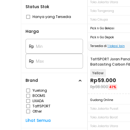
Toko Jakarta Utara
Status Stok
Toko Tangerang
Hanya yang Tersedia
Toko Cikupa
Pick n Go Bekasi
Harga
Pick n Go Depok
Tersedia di
1
lokasi lain
Rp
Min
TaffSPORT Joran Panc
Rp
Max
Baitcasting Carbon Fi
1.8M - JPA66MTF
Yellow
Rp
59.000
Brand
Rp
98.900
41%
Yuelong
BOOMS
Gudang Online
LIXADA
TaffSPORT
Toko Jakarta Pusat
Other
Toko Jakarta Barat
Lihat Semua
Toko Jakarta Utara