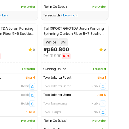
Pre Order
Pick n Go Depok
Pre Order
i lain
Tersedia di
7
lokasi lain
TDA Joran Pancing
TaffSPORT GHOTDA Joran Pancing
n Fiber 5-6 Section
Spinning Carbon Fiber 5-7 Section
- CF3000
White
3M
Rp
60.800
5
5
Rp
101.900
41%
Tersedia
Gudang Online
Tersedia
t
Sisa 4
Toko Jakarta Pusat
Sisa 1
t
Habis
Toko Jakarta Barat
Habis
a
Habis
Toko Jakarta Utara
Sisa 6
Habis
Toko Tangerang
Habis
Sisa 3
Toko Cikupa
Habis
Pre Order
Pick n Go Bekasi
Pre Order