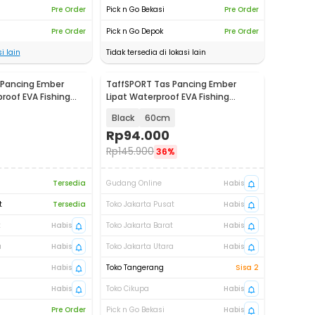
Pre Order
Pick n Go Bekasi
Pre Order
Pre Order
Pick n Go Depok
Pre Order
i lain
Tidak tersedia di lokasi lain
 Pancing Ember
TaffSPORT Tas Pancing Ember
roof EVA Fishing
Lipat Waterproof EVA Fishing
Bucket - JY0210
Black
60cm
Rp
94.000
Rp
145.900
36%
Tersedia
Gudang Online
Habis
t
Tersedia
Toko Jakarta Pusat
Habis
t
Habis
Toko Jakarta Barat
Habis
a
Habis
Toko Jakarta Utara
Habis
Habis
Toko Tangerang
Sisa 2
Habis
Toko Cikupa
Habis
Pre Order
Pick n Go Bekasi
Habis