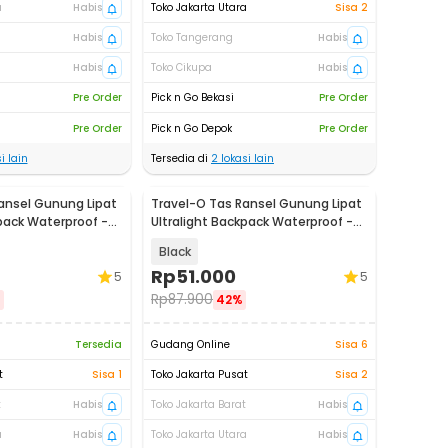
a
Habis
Toko Jakarta Utara
Sisa 2
Habis
Toko Tangerang
Habis
Habis
Toko Cikupa
Habis
Pre Order
Pick n Go Bekasi
Pre Order
Pre Order
Pick n Go Depok
Pre Order
i lain
Tersedia di
2
lokasi lain
ansel Gunung Lipat
Travel-O Tas Ransel Gunung Lipat
kpack Waterproof -
Ultralight Backpack Waterproof -
LC19
Black
Rp
51.000
5
5
Rp
87.900
%
42%
Tersedia
Gudang Online
Sisa 6
t
Sisa 1
Toko Jakarta Pusat
Sisa 2
t
Habis
Toko Jakarta Barat
Habis
a
Habis
Toko Jakarta Utara
Habis