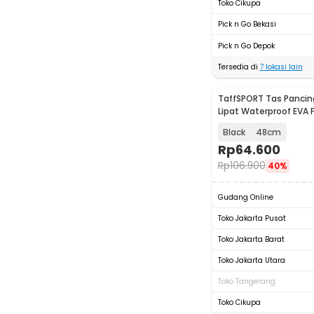
Toko Cikupa
Pick n Go Bekasi
Pick n Go Depok
Tersedia di
7
lokasi lain
TaffSPORT Tas Pancin
Lipat Waterproof EVA F
Bucket - JY0210
Black
48cm
Rp
64.600
Rp
106.900
40%
Gudang Online
Toko Jakarta Pusat
Toko Jakarta Barat
Toko Jakarta Utara
Toko Tangerang
Toko Cikupa