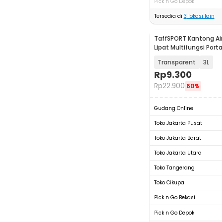
Pick n Go Depok
Tersedia di
3
lokasi lain
TaffSPORT Kantong Ai
Lipat Multifungsi Port
Bag - SD-5
Transparent
3L
Rp
9.300
Rp
22.900
60%
Gudang Online
Toko Jakarta Pusat
Toko Jakarta Barat
Toko Jakarta Utara
Toko Tangerang
Toko Cikupa
Pick n Go Bekasi
Pick n Go Depok