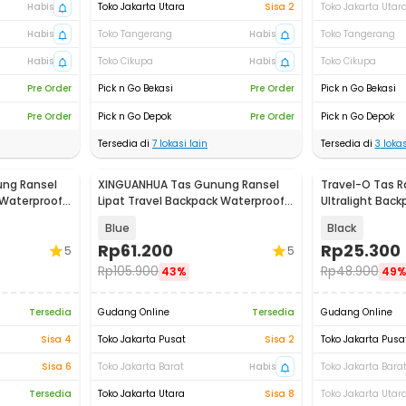
Habis
Toko Jakarta Utara
Sisa 2
Toko Jakarta Utar
Habis
Toko Tangerang
Habis
Toko Tangerang
Habis
Toko Cikupa
Habis
Toko Cikupa
Pre Order
Pick n Go Bekasi
Pre Order
Pick n Go Bekasi
Pre Order
Pick n Go Depok
Pre Order
Pick n Go Depok
Tersedia di
7
lokasi lain
Tersedia di
3
lokas
ng Ransel
XINGUANHUA Tas Gunung Ransel
Travel-O Tas R
 Waterproof
Lipat Travel Backpack Waterproof
Ultralight Bac
17L - GC17
LC21
Blue
Black
Rp
61.200
Rp
25.300
5
5
Rp
105.900
Rp
48.900
43%
49
Tersedia
Gudang Online
Tersedia
Gudang Online
Sisa 4
Toko Jakarta Pusat
Sisa 2
Toko Jakarta Pusa
Sisa 6
Toko Jakarta Barat
Habis
Toko Jakarta Bara
Tersedia
Toko Jakarta Utara
Sisa 8
Toko Jakarta Utar