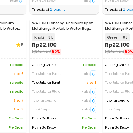
Habis
Pick n Go Depok
Habis
Pick n Go Depok
Tersedia di
2
lokasi lain
Tersedia di
2
lokas
r Minum
WATORU Kantong Air Minum Lipat
WATORU Kanton
able Water
Multifungsi Portable Water Bag
Multifungsi Po
Keran - SD-8
Keran - SD-8
Khaki
8 L
Green
8 L
Rp
22.100
Rp
22.100
5
Rp
43.900
Rp
43.900
50%
50%
Tersedia
Gudang Online
Tersedia
Gudang Online
Sisa 6
Toko Jakarta Pusat
Habis
Toko Jakarta Pusa
Tersedia
Toko Jakarta Barat
Sisa 3
Toko Jakarta Bara
Tersedia
Toko Jakarta Utara
Habis
Toko Jakarta Utar
Sisa 7
Toko Tangerang
Habis
Toko Tangerang
Sisa 3
Toko Cikupa
Habis
Toko Cikupa
Pre Order
Pick n Go Bekasi
Pre Order
Pick n Go Bekasi
Pre Order
Pick n Go Depok
Pre Order
Pick n Go Depok