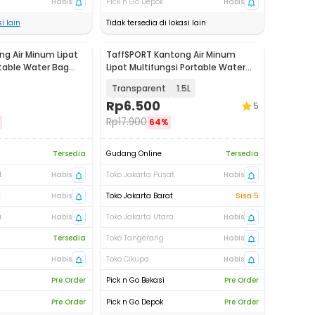
Habis
Pick n Go Depok
Habis
i lain
Tidak tersedia di lokasi lain
g Air Minum Lipat
TaffSPORT Kantong Air Minum
rtable Water Bag
Lipat Multifungsi Portable Water
Bag - SD-5
Transparent
1.5L
Rp
6.500
5
Rp
17.900
64%
Tersedia
Gudang Online
Tersedia
t
Habis
Toko Jakarta Pusat
Habis
t
Habis
Toko Jakarta Barat
Sisa 5
a
Habis
Toko Jakarta Utara
Habis
Tersedia
Toko Tangerang
Habis
Habis
Toko Cikupa
Habis
Pre Order
Pick n Go Bekasi
Pre Order
Pre Order
Pick n Go Depok
Pre Order