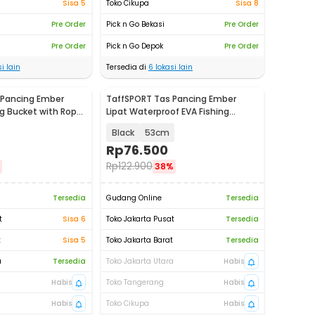
Sisa 5
Toko Cikupa
Sisa 8
Pre Order
Pick n Go Bekasi
Pre Order
Pre Order
Pick n Go Depok
Pre Order
i lain
Tersedia di
6
lokasi lain
 Pancing Ember
TaffSPORT Tas Pancing Ember
ng Bucket with Rope
Lipat Waterproof EVA Fishing
Bucket - JY0210
Black
53cm
Rp
76.500
Rp
122.900
38%
Tersedia
Gudang Online
Tersedia
t
Sisa 6
Toko Jakarta Pusat
Tersedia
t
Sisa 5
Toko Jakarta Barat
Tersedia
a
Tersedia
Toko Jakarta Utara
Habis
Habis
Toko Tangerang
Habis
Habis
Toko Cikupa
Habis