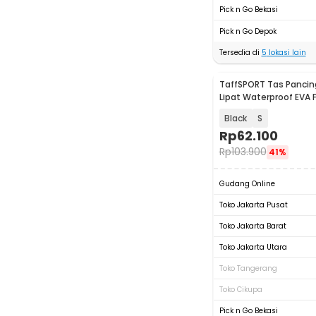
Pick n Go Bekasi
Pick n Go Depok
Tersedia di
5
lokasi lain
TaffSPORT Tas Pancin
Lipat Waterproof EVA F
Bucket - INU121
Black
S
Rp
62.100
Rp
103.900
41%
Gudang Online
Toko Jakarta Pusat
Toko Jakarta Barat
Toko Jakarta Utara
Toko Tangerang
Toko Cikupa
Pick n Go Bekasi