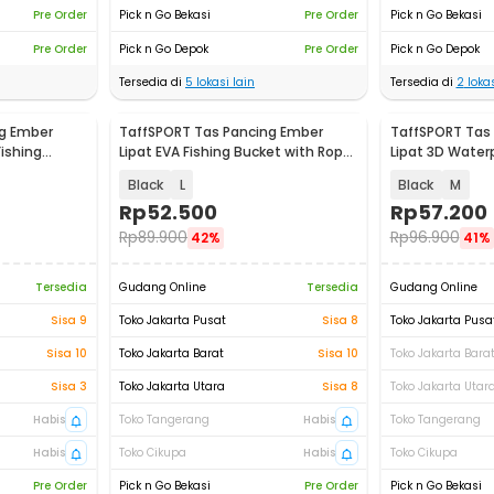
Pre Order
Pick n Go Bekasi
Pre Order
Pick n Go Bekasi
Pre Order
Pick n Go Depok
Pre Order
Pick n Go Depok
Tersedia di
5
lokasi lain
Tersedia di
2
lokas
g Ember
TaffSPORT Tas Pancing Ember
TaffSPORT Tas
ishing
Lipat EVA Fishing Bucket with Rope
Lipat 3D Waterp
- TT120
Bucket - INU122
Black
L
Black
M
Rp
52.500
Rp
57.200
Rp
89.900
Rp
96.900
42%
41%
Tersedia
Gudang Online
Tersedia
Gudang Online
Sisa 9
Toko Jakarta Pusat
Sisa 8
Toko Jakarta Pusa
Sisa 10
Toko Jakarta Barat
Sisa 10
Toko Jakarta Bara
Sisa 3
Toko Jakarta Utara
Sisa 8
Toko Jakarta Utar
Habis
Toko Tangerang
Habis
Toko Tangerang
Habis
Toko Cikupa
Habis
Toko Cikupa
Pre Order
Pick n Go Bekasi
Pre Order
Pick n Go Bekasi