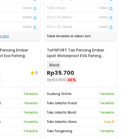
Habis
Toko Cikupa
Habis
Habis
Pick n Go Bekasi
Habis
Habis
Pick n Go Depok
Habis
i lain
Tidak tersedia di lokasi lain
 Pancing Ember
TaffSPORT Tas Pancing Ember
f Eva Fishing
Lipat Waterproof EVA Fishing
Bucket 10L - WF154
Black
Rp
35.700
5
Rp
63.900
45%
Tersedia
Gudang Online
Tersedia
t
Tersedia
Toko Jakarta Pusat
Tersedia
t
Tersedia
Toko Jakarta Barat
Tersedia
a
Tersedia
Toko Jakarta Utara
Sisa 9
Tersedia
Toko Tangerang
Tersedia