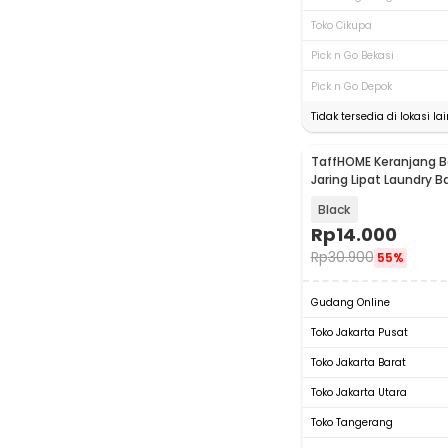
Toko Cikupa
Pick n Go Bekasi
Pick n Go Depok
Tidak tersedia di lokasi lai
TaffHOME Keranjang B
Jaring Lipat Laundry 
ZQ30
Black
Rp
14.000
Rp
30.900
55%
Gudang Online
Toko Jakarta Pusat
Toko Jakarta Barat
Toko Jakarta Utara
Toko Tangerang