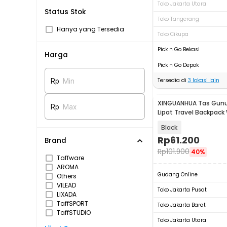
Toko Jakarta Utara
Status Stok
Toko Tangerang
Hanya yang Tersedia
Toko Cikupa
Pick n Go Bekasi
Harga
Pick n Go Depok
Tersedia di
3
lokasi lain
Rp
Min
XINGUANHUA Tas Gunu
Rp
Max
Lipat Travel Backpack
17L - GC17
Black
Rp
61.200
Brand
Rp
101.900
40%
Taffware
AROMA
Gudang Online
Others
VILEAD
Toko Jakarta Pusat
LIXADA
TaffSPORT
Toko Jakarta Barat
TaffSTUDIO
Toko Jakarta Utara