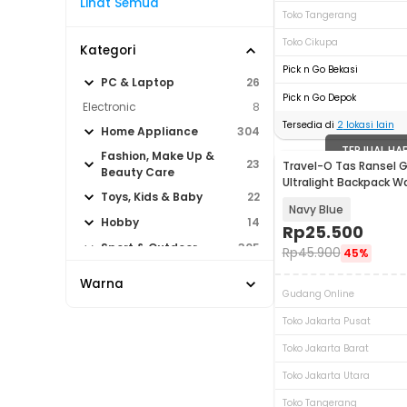
Lihat Semua
Toko Tangerang
Toko Cikupa
Kategori
Pick n Go Bekasi
PC & Laptop
26
Pick n Go Depok
Electronic
8
Tersedia di
2
lokasi lain
Home Appliance
304
TERJUAL HA
Fashion, Make Up &
23
Travel-O Tas Ransel 
Beauty Care
Ultralight Backpack W
Toys, Kids & Baby
22
LC21
Navy Blue
Hobby
14
Rp
25.500
Sport & Outdoor
305
Rp
45.900
45%
Warna
Gudang Online
Toko Jakarta Pusat
Toko Jakarta Barat
Toko Jakarta Utara
Toko Tangerang