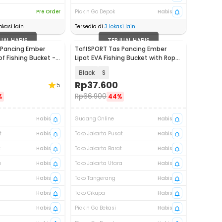
Pre Order
Pick n Go Depok
Habis
okasi lain
Tersedia di
3
lokasi lain
UAL HABIS
TERJUAL HABIS
 Pancing Ember
TaffSPORT Tas Pancing Ember
f Fishing Bucket -
Lipat EVA Fishing Bucket with Rope
- TT120
Black
S
Rp
37.600
5
Rp
66.900
%
44%
Habis
Gudang Online
Habis
t
Habis
Toko Jakarta Pusat
Habis
t
Habis
Toko Jakarta Barat
Habis
a
Habis
Toko Jakarta Utara
Habis
Habis
Toko Tangerang
Habis
Habis
Toko Cikupa
Habis
Habis
Pick n Go Bekasi
Habis