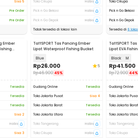
Sisa 5
Toko Cikupa
Habis
Toko Cikupa
Pre Order
Pick n Go Bekasi
Habis
Pick n Go Bekasi
Pre Order
Pick n Go Depok
Habis
Pick n Go Depok
Tidak tersedia di lokasi lain
Tersedia di
6
lokas
g Ember
TaffSPORT Tas Pancing Ember
TaffSPORT Tas
ishing
Lipat Waterproof Fishing Bucket
Lipat EVA Fishi
- TT120
Blue
Black
M
Rp
26.000
Rp
41.500
5
Rp
46.900
Rp
72.900
45%
44%
Tersedia
Gudang Online
Tersedia
Gudang Online
Tersedia
Toko Jakarta Pusat
Sisa 4
Toko Jakarta Pusa
Tersedia
Toko Jakarta Barat
Tersedia
Toko Jakarta Bara
Sisa 2
Toko Jakarta Utara
Tersedia
Toko Jakarta Utar
Habis
Toko Tangerang
Habis
Toko Tangerang
Sisa 3
Toko Cikupa
Habis
Toko Cikupa