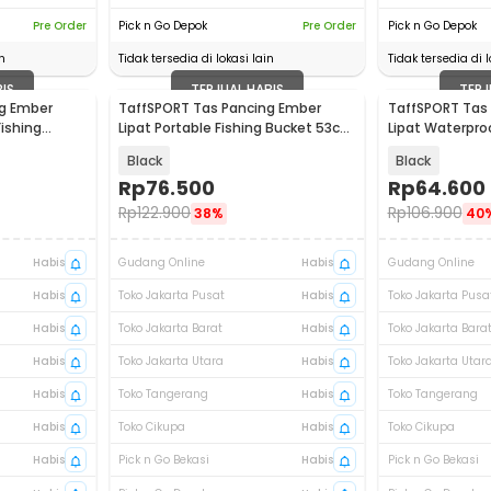
Pre Order
Pick n Go Depok
Pre Order
Pick n Go Depok
n
Tidak tersedia di lokasi lain
Tidak tersedia di l
BIS
TERJUAL HABIS
TERJ
g Ember
TaffSPORT Tas Pancing Ember
TaffSPORT Tas
ishing
Lipat Portable Fishing Bucket 53cm
Lipat Waterproo
- JY0210
JY0210
Black
Black
Rp
76.500
Rp
64.600
Rp
122.900
Rp
106.900
38%
40
Habis
Gudang Online
Habis
Gudang Online
Habis
Toko Jakarta Pusat
Habis
Toko Jakarta Pusa
Habis
Toko Jakarta Barat
Habis
Toko Jakarta Bara
Habis
Toko Jakarta Utara
Habis
Toko Jakarta Utar
Habis
Toko Tangerang
Habis
Toko Tangerang
Habis
Toko Cikupa
Habis
Toko Cikupa
Habis
Pick n Go Bekasi
Habis
Pick n Go Bekasi