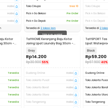
Habis
Toko Cikupa
Sisa 10
Toko Cikupa
Habis
Pick n Go Bekasi
Pre Order
Pick n Go Bekasi
Habis
Pick n Go Depok
Pre Order
Pick n Go Depok
n
Tersedia di
2
lokasi lain
Tersedia di
2
lokas
TERJUAL HABIS
aju Kotor
TaffHOME Keranjang Baju Kotor
TaffSPORT Tas
Bag 30cm -
Jaring Lipat Laundry Bag 30cm -
Lipat Waterproo
ZQ30
Bucket - WF124
Gray
Black
Rp
14.200
Rp
59.200
Rp
30.900
Rp
97.900
55%
40%
Tersedia
Gudang Online
Habis
Gudang Online
Tersedia
Toko Jakarta Pusat
Habis
Toko Jakarta Pusa
Tersedia
Toko Jakarta Barat
Habis
Toko Jakarta Bara
Tersedia
Toko Jakarta Utara
Habis
Toko Jakarta Utar
Tersedia
Toko Tangerang
Habis
Toko Tangerang