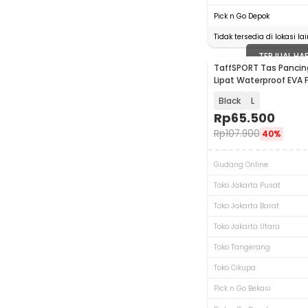
Pick n Go Depok
Tidak tersedia di lokasi lai
TERJUAL HA
TaffSPORT Tas Pancin
Lipat Waterproof EVA F
Bucket - INU121
Black
L
Rp
65.500
Rp
107.900
40%
Gudang Online
Toko Jakarta Pusat
Toko Jakarta Barat
Toko Jakarta Utara
Toko Tangerang
Toko Cikupa
Pick n Go Bekasi