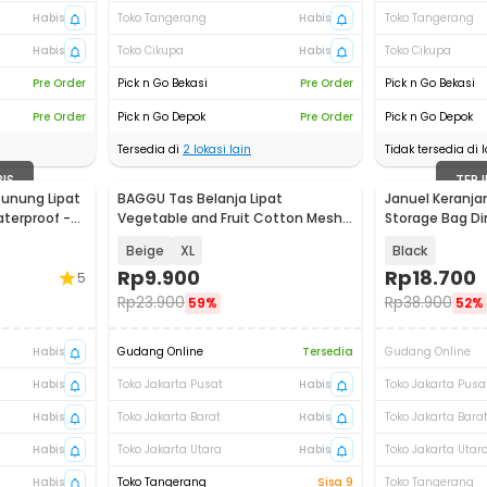
Habis
Toko Tangerang
Habis
Toko Tangerang
Habis
Toko Cikupa
Habis
Toko Cikupa
Pre Order
Pick n Go Bekasi
Pre Order
Pick n Go Bekasi
Pre Order
Pick n Go Depok
Pre Order
Pick n Go Depok
Tersedia di
2
lokasi lain
Tidak tersedia di l
BIS
TERJ
Gunung Lipat
BAGGU Tas Belanja Lipat
Januel Keranja
aterproof -
Vegetable and Fruit Cotton Mesh
Storage Bag Di
Bag - BG1
Beige
XL
Black
Rp
9.900
Rp
18.700
5
Rp
23.900
Rp
38.900
59%
52%
Habis
Gudang Online
Tersedia
Gudang Online
Habis
Toko Jakarta Pusat
Habis
Toko Jakarta Pusa
Habis
Toko Jakarta Barat
Habis
Toko Jakarta Bara
Habis
Toko Jakarta Utara
Habis
Toko Jakarta Utar
Habis
Toko Tangerang
Sisa 9
Toko Tangerang