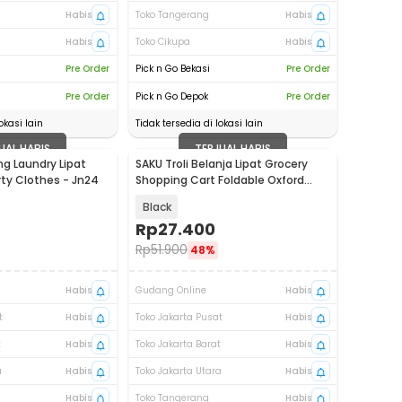
Habis
Toko Tangerang
Habis
Habis
Toko Cikupa
Habis
Pre Order
Pick n Go Bekasi
Pre Order
Pre Order
Pick n Go Depok
Pre Order
okasi lain
Tidak tersedia di lokasi lain
UAL HABIS
TERJUAL HABIS
ng Laundry Lipat
SAKU Troli Belanja Lipat Grocery
rty Clothes - Jn24
Shopping Cart Foldable Oxford
Fabric - SK-60
Black
Rp
27.400
Rp
51.900
48%
Habis
Gudang Online
Habis
t
Habis
Toko Jakarta Pusat
Habis
t
Habis
Toko Jakarta Barat
Habis
a
Habis
Toko Jakarta Utara
Habis
Habis
Toko Tangerang
Habis