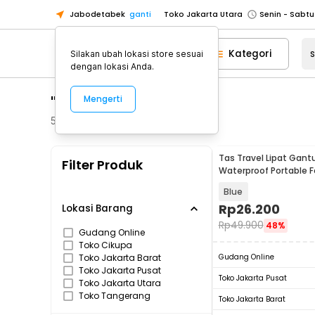
Jabodetabek
ganti
Toko Jakarta Utara
Toko Tangerang
Kategori
Silakan ubah lokasi store sesuai
Toko Cikupa
dengan lokasi Anda.
Pick n Go Jakarta Barat
Senin - J
"shopping bag lipat"
Mengerti
Pick n Go Bekasi
Senin - Jumat (08
Pick n Go Depok
Senin - Jumat (08
518
Produk
Toko Jakarta Pusat
Senin - Sabtu
Tas Travel Lipat Gan
Filter Produk
Toko Jakarta Barat
Senin - Sabtu
Waterproof Portable F
32L - SW1014
Toko Jakarta Utara
Blue
Toko Tangerang
Rp
26.200
Lokasi Barang
Rp
49.900
48%
Toko Cikupa
Gudang Online
Toko Cikupa
Pick n Go Jakarta Barat
Senin - J
Toko Jakarta Barat
Gudang Online
Pick n Go Bekasi
Senin - Jumat (08
Toko Jakarta Pusat
Toko Jakarta Pusat
Toko Jakarta Utara
Pick n Go Depok
Senin - Jumat (08
Toko Tangerang
Toko Jakarta Barat