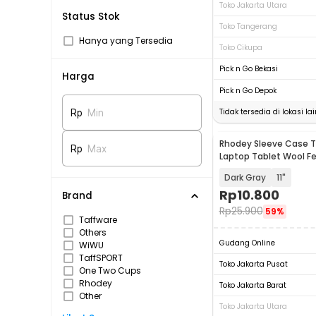
Toko Jakarta Utara
Status Stok
Toko Tangerang
Hanya yang Tersedia
Toko Cikupa
Pick n Go Bekasi
Harga
Pick n Go Depok
Tidak tersedia di lokasi lai
Rp
Min
Rhodey Sleeve Case T
Rp
Max
Laptop Tablet Wool Fe
Dark Gray
11"
Rp
10.800
Brand
Rp
25.900
59%
Taffware
Others
Gudang Online
WiWU
TaffSPORT
Toko Jakarta Pusat
One Two Cups
Rhodey
Toko Jakarta Barat
Other
Toko Jakarta Utara