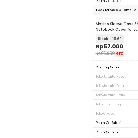
Pick n Go Depok
Tidak tersedia di lokasi lai
Mosiso Sleeve Case S
Notebook Cover for La
C0412
Black
15.6"
Rp
57.000
Rp
95.900
41%
Gudang Online
Toko Jakarta Pusat
Toko Jakarta Barat
Toko Jakarta Utara
Toko Tangerang
Toko Cikupa
Pick n Go Bekasi
Pick n Go Depok