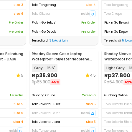
Sisa 3
Toko Tangerang
Sisa 4
Toko Tangerang
Sisa 6
Toko Cikupa
Habis
Toko Cikupa
Pre Order
Pick n Go Bekasi
Pre Order
Pick n Go Bekasi
Pre Order
Pick n Go Depok
Pre Order
Pick n Go Depok
Tersedia di
3
lokasi lain
Tersedia di
5
lokas
as Pelindung
Rhodey Sleeve Case Laptop
Rhodey Sleeve
lt - DA98
Waterproof Polyester Neoprene
Waterproof Pol
Bag - L123F
Bag - L123F
Gray
15.6"
Light Gray
1
Rp
36.900
Rp
37.800
5
4.5
Rp
65.900
Rp
64.900
45%
42
Tersedia
Gudang Online
Tersedia
Gudang Online
Sisa 5
Toko Jakarta Pusat
Sisa 5
Toko Jakarta Pusa
Sisa 5
Toko Jakarta Barat
Habis
Toko Jakarta Bara
Sisa 4
Toko Jakarta Utara
Sisa 5
Toko Jakarta Utar
Habis
Toko Tangerang
Habis
Toko Tangerang