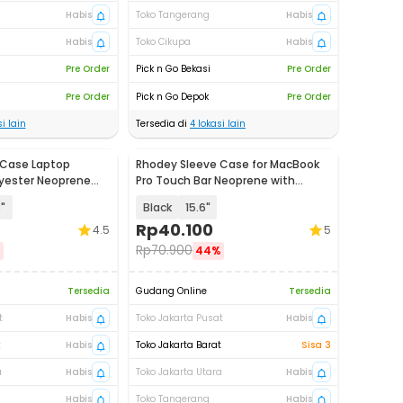
Habis
Toko Tangerang
Habis
Habis
Toko Cikupa
Habis
Pre Order
Pick n Go Bekasi
Pre Order
Pre Order
Pick n Go Depok
Pre Order
i lain
Tersedia di
4
lokasi lain
 Case Laptop
Rhodey Sleeve Case for MacBook
yester Neoprene
Pro Touch Bar Neoprene with
Pouch - YG6005
3"
Black
15.6"
Rp
40.100
4.5
5
Rp
70.900
%
44%
Tersedia
Gudang Online
Tersedia
t
Habis
Toko Jakarta Pusat
Habis
t
Habis
Toko Jakarta Barat
Sisa 3
a
Habis
Toko Jakarta Utara
Habis
Habis
Toko Tangerang
Habis