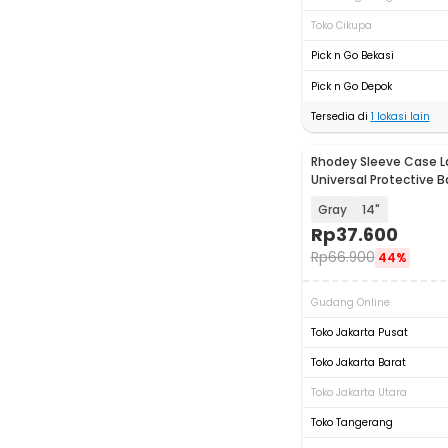
Toko Cikupa
Pick n Go Bekasi
Pick n Go Depok
Tersedia di
1
lokasi lain
Rhodey Sleeve Case 
Universal Protective 
with Pouch - AK03
Gray
14"
Rp
37.600
Rp
66.900
44%
Gudang Online
Toko Jakarta Pusat
Toko Jakarta Barat
Toko Jakarta Utara
Toko Tangerang