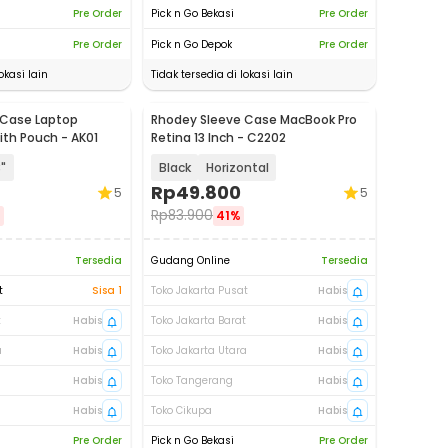
Pre Order
Pick n Go Bekasi
Pre Order
Pre Order
Pick n Go Depok
Pre Order
okasi lain
Tidak tersedia di lokasi lain
 Case Laptop
Rhodey Sleeve Case MacBook Pro
ith Pouch - AK01
Retina 13 Inch - C2202
3"
Black
Horizontal
Rp
49.800
5
5
Rp
83.900
%
41%
Tersedia
Gudang Online
Tersedia
t
Sisa 1
Toko Jakarta Pusat
Habis
t
Habis
Toko Jakarta Barat
Habis
a
Habis
Toko Jakarta Utara
Habis
Habis
Toko Tangerang
Habis
Habis
Toko Cikupa
Habis
Pre Order
Pick n Go Bekasi
Pre Order