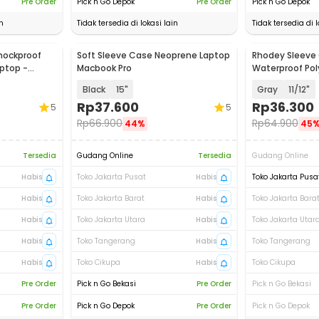
Pre Order
Pick n Go Depok
Pre Order
Pick n Go Depok
n
Tidak tersedia di lokasi lain
Tidak tersedia di l
hockproof
Soft Sleeve Case Neoprene Laptop
Rhodey Sleeve
ptop -
Macbook Pro
Waterproof Pol
Bag - L123F
Black
15"
Gray
11/12"
Rp
37.600
Rp
36.300
5
5
Rp
66.900
Rp
64.900
44%
45
Tersedia
Gudang Online
Tersedia
Gudang Online
Habis
Toko Jakarta Pusat
Habis
Toko Jakarta Pusa
Habis
Toko Jakarta Barat
Habis
Toko Jakarta Bara
Habis
Toko Jakarta Utara
Habis
Toko Jakarta Utar
Habis
Toko Tangerang
Habis
Toko Tangerang
Habis
Toko Cikupa
Habis
Toko Cikupa
Pre Order
Pick n Go Bekasi
Pre Order
Pick n Go Bekasi
Pre Order
Pick n Go Depok
Pre Order
Pick n Go Depok