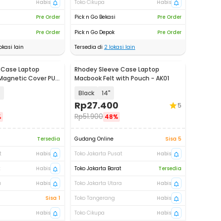
Habis
Toko Cikupa
Habis
Pre Order
Pick n Go Bekasi
Pre Order
Pre Order
Pick n Go Depok
Pre Order
okasi lain
Tersedia di
2
lokasi lain
 Case Laptop
Rhodey Sleeve Case Laptop
Magnetic Cover PU
Macbook Felt with Pouch - AK01
314
Black
14"
Rp
27.400
5
Rp
51.900
%
48%
Tersedia
Gudang Online
Sisa 5
t
Habis
Toko Jakarta Pusat
Habis
t
Habis
Toko Jakarta Barat
Tersedia
a
Habis
Toko Jakarta Utara
Habis
Sisa 1
Toko Tangerang
Habis
Habis
Toko Cikupa
Habis