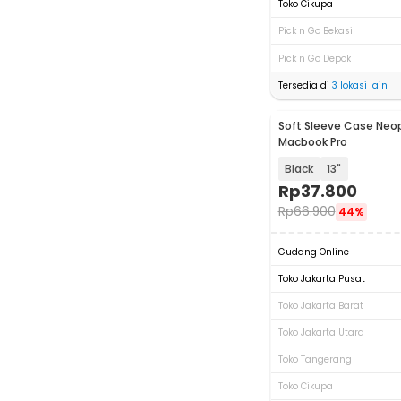
Toko Cikupa
Pick n Go Bekasi
Pick n Go Depok
Tersedia di
3
lokasi lain
Soft Sleeve Case Neo
Macbook Pro
Black
13"
Rp
37.800
Rp
66.900
44%
Gudang Online
Toko Jakarta Pusat
Toko Jakarta Barat
Toko Jakarta Utara
Toko Tangerang
Toko Cikupa