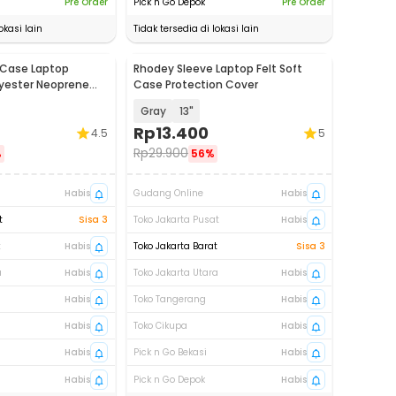
Pre Order
Pick n Go Depok
Pre Order
okasi lain
Tidak tersedia di lokasi lain
 Case Laptop
Rhodey Sleeve Laptop Felt Soft
yester Neoprene
Case Protection Cover
Gray
13"
Rp
13.400
4.5
5
Rp
29.900
%
56%
Habis
Gudang Online
Habis
t
Sisa 3
Toko Jakarta Pusat
Habis
t
Habis
Toko Jakarta Barat
Sisa 3
a
Habis
Toko Jakarta Utara
Habis
Habis
Toko Tangerang
Habis
Habis
Toko Cikupa
Habis
Habis
Pick n Go Bekasi
Habis
Habis
Pick n Go Depok
Habis