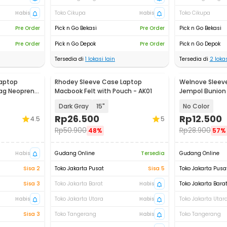
Habis
Toko Cikupa
Habis
Toko Cikupa
Pre Order
Pick n Go Bekasi
Pre Order
Pick n Go Bekasi
Pre Order
Pick n Go Depok
Pre Order
Pick n Go Depok
Tersedia di
1
lokasi lain
Tersedia di
2
lokas
Laptop
Rhodey Sleeve Case Laptop
Welnove Sleeve
Bag Neoprene
Macbook Felt with Pouch - AK01
Jempol Bunion 
CSQ1408
Dark Gray
15"
No Color
Rp
26.500
Rp
12.500
4.5
5
Rp
50.900
Rp
28.900
48%
57%
Habis
Gudang Online
Tersedia
Gudang Online
Sisa 2
Toko Jakarta Pusat
Sisa 5
Toko Jakarta Pusa
Sisa 3
Toko Jakarta Barat
Habis
Toko Jakarta Bara
Habis
Toko Jakarta Utara
Habis
Toko Jakarta Utar
Sisa 3
Toko Tangerang
Habis
Toko Tangerang