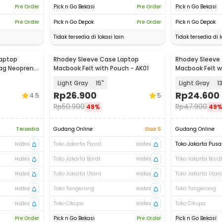
Pre Order
Pick n Go Bekasi
Pre Order
Pick n Go Bekasi
Pre Order
Pick n Go Depok
Pre Order
Pick n Go Depok
Tidak tersedia di lokasi lain
Tidak tersedia di l
Laptop
Rhodey Sleeve Case Laptop
Rhodey Sleeve
Bag Neoprene
Macbook Felt with Pouch - AK01
Macbook Felt w
Light Gray
15"
Light Gray
1
Rp
26.900
Rp
24.600
4.5
5
Rp
50.900
Rp
47.900
48%
49
Tersedia
Gudang Online
Sisa 5
Gudang Online
Habis
Toko Jakarta Pusat
Habis
Toko Jakarta Pusa
Habis
Toko Jakarta Barat
Habis
Toko Jakarta Bara
Habis
Toko Jakarta Utara
Habis
Toko Jakarta Utar
Habis
Toko Tangerang
Habis
Toko Tangerang
Habis
Toko Cikupa
Habis
Toko Cikupa
Pre Order
Pick n Go Bekasi
Pre Order
Pick n Go Bekasi