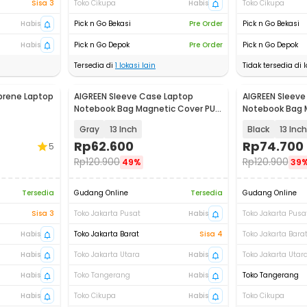
Sisa 3
Toko Cikupa
Habis
Toko Cikupa
Habis
Pick n Go Bekasi
Pre Order
Pick n Go Bekasi
Habis
Pick n Go Depok
Pre Order
Pick n Go Depok
Tersedia di
1
lokasi lain
Tidak tersedia di l
prene Laptop
AIGREEN Sleeve Case Laptop
AIGREEN Sleeve
Notebook Bag Magnetic Cover PU
Notebook Bag 
Leather - AG-1314
Leather - AG-1
Gray
13 Inch
Black
13 Inch
Rp
62.600
Rp
74.700
5
Rp
120.900
Rp
120.900
49%
39
Tersedia
Gudang Online
Tersedia
Gudang Online
Sisa 3
Toko Jakarta Pusat
Habis
Toko Jakarta Pusa
Habis
Toko Jakarta Barat
Sisa 4
Toko Jakarta Bara
Habis
Toko Jakarta Utara
Habis
Toko Jakarta Utar
Habis
Toko Tangerang
Habis
Toko Tangerang
Habis
Toko Cikupa
Habis
Toko Cikupa