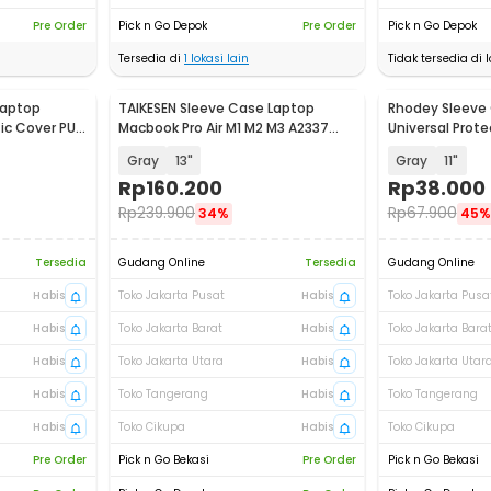
Pre Order
Pick n Go Depok
Pre Order
Pick n Go Depok
Tersedia di
1
lokasi lain
Tidak tersedia di l
Laptop
TAIKESEN Sleeve Case Laptop
Rhodey Sleeve
c Cover PU
Macbook Pro Air M1 M2 M3 A2337
Universal Prot
A2338 - PW42
with Pouch - A
Gray
13"
Gray
11"
Rp
160.200
Rp
38.000
Rp
239.900
Rp
67.900
34%
45%
Tersedia
Gudang Online
Tersedia
Gudang Online
Habis
Toko Jakarta Pusat
Habis
Toko Jakarta Pusa
Habis
Toko Jakarta Barat
Habis
Toko Jakarta Bara
Habis
Toko Jakarta Utara
Habis
Toko Jakarta Utar
Habis
Toko Tangerang
Habis
Toko Tangerang
Habis
Toko Cikupa
Habis
Toko Cikupa
Pre Order
Pick n Go Bekasi
Pre Order
Pick n Go Bekasi