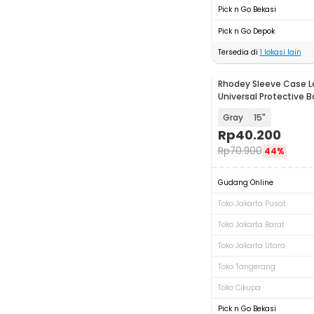
Pick n Go Bekasi
Pick n Go Depok
Tersedia di
1
lokasi lain
Rhodey Sleeve Case 
Universal Protective 
with Pouch - AK03
Gray
15"
Rp
40.200
Rp
70.900
44%
Gudang Online
Toko Jakarta Pusat
Toko Jakarta Barat
Toko Jakarta Utara
Toko Tangerang
Toko Cikupa
Pick n Go Bekasi