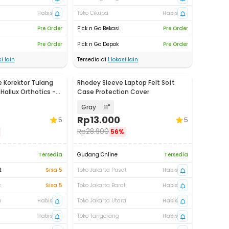
Habis
Toko Cikupa
Habis
Pre Order
Pick n Go Bekasi
Pre Order
Pre Order
Pick n Go Depok
Pre Order
i lain
Tersedia di
1
lokasi lain
 Korektor Tulang
Rhodey Sleeve Laptop Felt Soft
Hallux Orthotics -
Case Protection Cover
Gray
11"
Rp
13.000
5
5
Rp
28.900
56%
Tersedia
Gudang Online
Tersedia
t
Sisa 5
Toko Jakarta Pusat
Habis
t
Sisa 5
Toko Jakarta Barat
Habis
a
Habis
Toko Jakarta Utara
Habis
Habis
Toko Tangerang
Habis