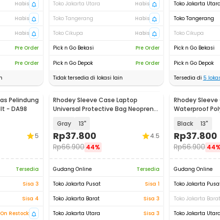
Habis
Toko Jakarta Utara
Habis
Toko Jakarta Utar
Habis
Toko Tangerang
Habis
Toko Tangerang
Habis
Toko Cikupa
Habis
Toko Cikupa
Pre Order
Pick n Go Bekasi
Pre Order
Pick n Go Bekasi
Pre Order
Pick n Go Depok
Pre Order
Pick n Go Depok
n
Tidak tersedia di lokasi lain
Tersedia di
5
lokas
as Pelindung
Rhodey Sleeve Case Laptop
Rhodey Sleeve
lt - DA98
Universal Protective Bag Neoprene
Waterproof Pol
with Pouch - AK03
Bag - L123F
Gray
13"
Black
13"
Rp
37.800
Rp
37.800
5
4.5
Rp
66.900
Rp
66.900
44%
44
Tersedia
Gudang Online
Tersedia
Gudang Online
Sisa 3
Toko Jakarta Pusat
Sisa 1
Toko Jakarta Pusa
Sisa 4
Toko Jakarta Barat
Sisa 3
Toko Jakarta Bara
On Restock
Toko Jakarta Utara
Sisa 3
Toko Jakarta Utar