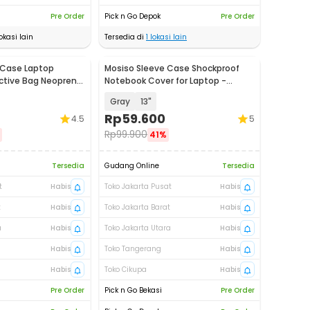
Pre Order
Pick n Go Depok
Pre Order
okasi lain
Tersedia di
1
lokasi lain
 Case Laptop
Mosiso Sleeve Case Shockproof
ective Bag Neoprene
Notebook Cover for Laptop -
K03
C0412
Gray
13"
Rp
59.600
4.5
5
Rp
99.900
41%
Tersedia
Gudang Online
Tersedia
t
Habis
Toko Jakarta Pusat
Habis
t
Habis
Toko Jakarta Barat
Habis
a
Habis
Toko Jakarta Utara
Habis
Habis
Toko Tangerang
Habis
Habis
Toko Cikupa
Habis
Pre Order
Pick n Go Bekasi
Pre Order