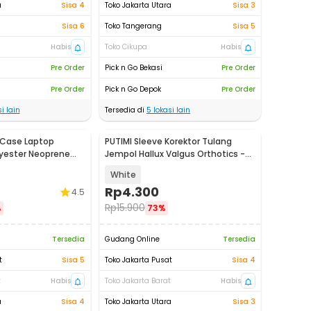
a
Sisa 4
Toko Jakarta Utara
Sisa 3
Sisa 6
Toko Tangerang
Sisa 5
Habis
Toko Cikupa
Habis
Pre Order
Pick n Go Bekasi
Pre Order
Pre Order
Pick n Go Depok
Pre Order
i lain
Tersedia di
5
lokasi lain
 Case Laptop
PUTIMI Sleeve Korektor Tulang
yester Neoprene
Jempol Hallux Valgus Orthotics -
FB13
White
Rp
4.300
4.5
Rp
15.900
%
73%
Tersedia
Gudang Online
Tersedia
t
Sisa 5
Toko Jakarta Pusat
Sisa 4
t
Habis
Toko Jakarta Barat
Habis
a
Sisa 4
Toko Jakarta Utara
Sisa 3