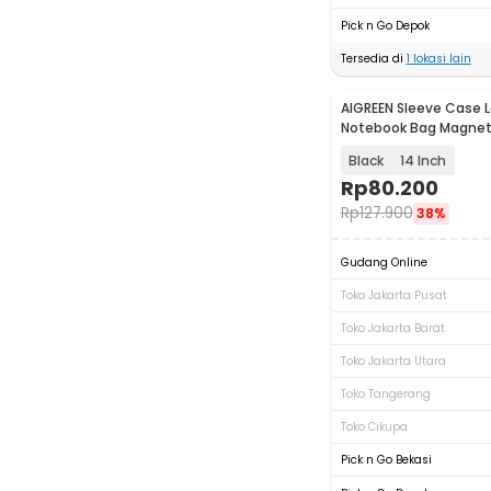
Pick n Go Depok
Tersedia di
1
lokasi lain
AIGREEN Sleeve Case 
Notebook Bag Magneti
Leather - AG-1314
Black
14 Inch
Rp
80.200
Rp
127.900
38%
Gudang Online
Toko Jakarta Pusat
Toko Jakarta Barat
Toko Jakarta Utara
Toko Tangerang
Toko Cikupa
Pick n Go Bekasi