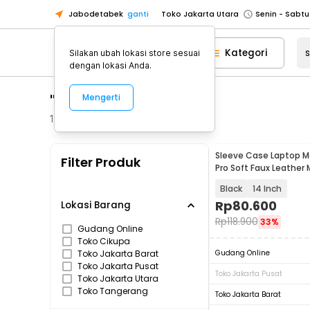
Jabodetabek
ganti
Toko Jakarta Utara
Toko Tangerang
Kategori
Silakan ubah lokasi store sesuai
Toko Cikupa
dengan lokasi Anda.
Pick n Go Jakarta Barat
Senin - J
"sleeve"
Mengerti
Pick n Go Bekasi
Senin - Jumat (08
Pick n Go Depok
Senin - Jumat (08
115
Produk
Toko Jakarta Pusat
Senin - Sabtu
Sleeve Case Laptop M
Filter Produk
Toko Jakarta Barat
Senin - Sabtu
Pro Soft Faux Leather 
WW116
Toko Jakarta Utara
Black
14 Inch
Toko Tangerang
Rp
80.600
Lokasi Barang
Rp
118.900
33%
Toko Cikupa
Gudang Online
Toko Cikupa
Pick n Go Jakarta Barat
Senin - J
Toko Jakarta Barat
Gudang Online
Pick n Go Bekasi
Senin - Jumat (08
Toko Jakarta Pusat
Toko Jakarta Pusat
Toko Jakarta Utara
Pick n Go Depok
Senin - Jumat (08
Toko Tangerang
Toko Jakarta Barat