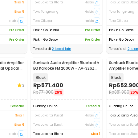
Sisa 9
Toko Jakarta Utara
Habis
Toko Jakarta Utar
Sisa 8
Toko Tangerang
Habis
Toko Tangerang
Habis
Toko Cikupa
Habis
Toko Cikupa
Pre Order
Pick n Go Bekasi
Pre Order
Pick n Go Bekasi
Pre Order
Pick n Go Depok
Pre Order
Pick n Go Depok
Tersedia di
2
lokasi lain
Tersedia di
2
lokas
io Amplifier
Sunbuck Audio Amplifier Bluetooth
Sunbuck Blueto
al Optical -
EQ Karaoke FM 2000W - AV-326Z
Amplifier Hom
PLUS
- TAV-6188BT
Black
Black
Rp
571.400
Rp
652.90
3
Rp
771.900
Rp
881.900
26%
26
Tersedia
Gudang Online
Tersedia
Gudang Online
Sisa 1
Toko Jakarta Pusat
Habis
Toko Jakarta Pusa
Sisa 6
Toko Jakarta Barat
Habis
Toko Jakarta Bara
Habis
Toko Jakarta Utara
Sisa 1
Toko Jakarta Utar