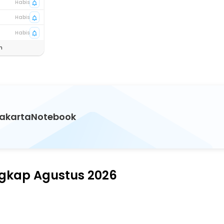
Habis
Habis
Habis
n
 JakartaNotebook
ngkap Agustus 2026