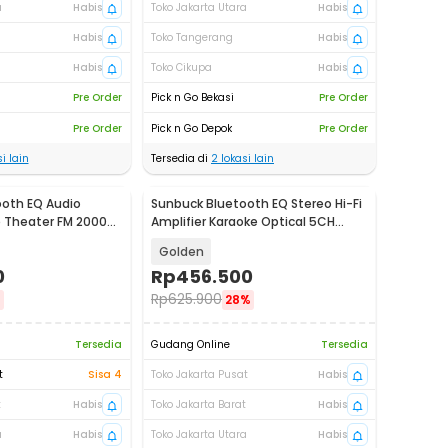
a
Habis
Toko Jakarta Utara
Habis
Habis
Toko Tangerang
Habis
Habis
Toko Cikupa
Habis
Pre Order
Pick n Go Bekasi
Pre Order
Pre Order
Pick n Go Depok
Pre Order
i lain
Tersedia di
2
lokasi lain
oth EQ Audio
Sunbuck Bluetooth EQ Stereo Hi-Fi
e Theater FM 2000W
Amplifier Karaoke Optical 5CH
920W - AV-580BT PRO
Golden
0
Rp
456.500
Rp
625.900
%
28%
Tersedia
Gudang Online
Tersedia
t
Sisa 4
Toko Jakarta Pusat
Habis
t
Habis
Toko Jakarta Barat
Habis
a
Habis
Toko Jakarta Utara
Habis