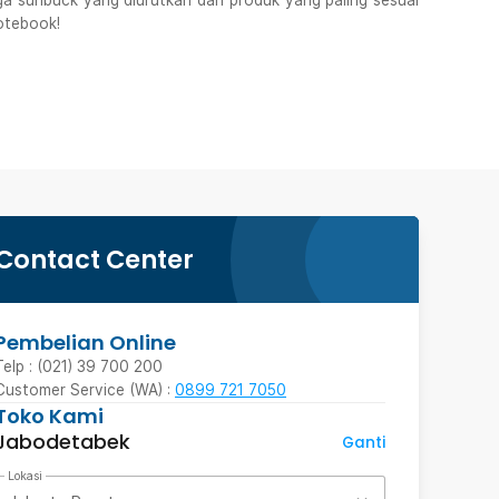
 sunbuck yang diurutkan dari produk yang paling sesuai
otebook!
Contact Center
Pembelian Online
Telp : (021) 39 700 200
Customer Service (WA) :
0899 721 7050
Toko Kami
Jabodetabek
Ganti
Lokasi