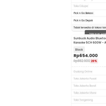
Toko Cikupa
Pick n Go Bekasi
Pick n Go Depok
Tidak tersedia di lokasi lai
TERJUAL HA
Sunbuck Audio Bluetoo
Karaoke 5CH 600W - 
Black
Rp
654.000
Rp
882.900
26%
Gudang Online
Toko Jakarta Pusat
Toko Jakarta Barat
Toko Jakarta Utara
Toko Tangerang