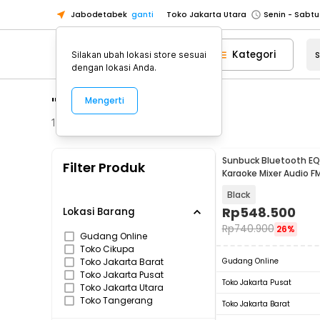
Jabodetabek
ganti
Toko Jakarta Utara
Toko Tangerang
Kategori
Silakan ubah lokasi store sesuai
Toko Cikupa
dengan lokasi Anda.
Pick n Go Jakarta Barat
Senin - J
"sunbuck"
Mengerti
Pick n Go Bekasi
Senin - Jumat (08
Pick n Go Depok
Senin - Jumat (08
13
Produk
Toko Jakarta Pusat
Senin - Sabtu
Sunbuck Bluetooth EQ 
Filter Produk
Toko Jakarta Barat
Senin - Sabtu
Karaoke Mixer Audio F
MP326BT
Toko Jakarta Utara
Black
Toko Tangerang
Rp
548.500
Lokasi Barang
Rp
740.900
26%
Toko Cikupa
Gudang Online
Toko Cikupa
Pick n Go Jakarta Barat
Senin - J
Toko Jakarta Barat
Gudang Online
Pick n Go Bekasi
Senin - Jumat (08
Toko Jakarta Pusat
Toko Jakarta Pusat
Toko Jakarta Utara
Pick n Go Depok
Senin - Jumat (08
Toko Tangerang
Toko Jakarta Barat