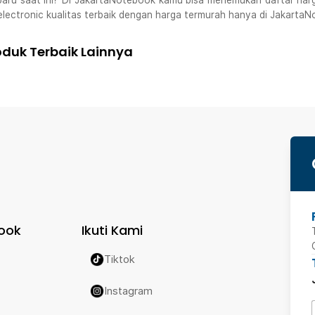
aru saat ini? Di JakartaNotebook kamu bisa menemukan daftar harga
lectronic kualitas terbaik dengan harga termurah hanya di JakartaN
duk Terbaik Lainnya
ook
Ikuti Kami
Tiktok
Instagram