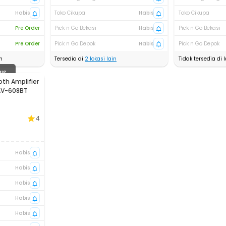
Habis
Toko Cikupa
Habis
Toko Cikupa
Pre Order
Pick n Go Bekasi
Habis
Pick n Go Bekasi
Pre Order
Pick n Go Depok
Habis
Pick n Go Depok
n
Tersedia di
2
lokasi lain
Tidak tersedia di l
BIS
th Amplifier
AV-608BT
4
Habis
Habis
Habis
Habis
Habis