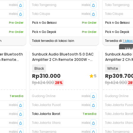
Habis
Toko Tangerang
Habis
Toko Tangerang
Habis
Toko Cikupa
Habis
Toko Cikupa
Pre Order
Pick n Go Bekasi
Pre Order
Pick n Go Bekasi
Pre Order
Pick n Go Depok
Pre Order
Pick n Go Depok
n
Tidak tersedia di lokasi lain
Tersedia di
1
lokasi
TERJ
er Bluetooth
Sunbuck Audio Bluetooth 5.0 DAC
Sunbuck Audio 
h Remote
Amplifier 2 Ch Remote 2000W -
Amplifier 2 Ch
AV-660BT
AV-660BT
Black
White
Rp
310.000
Rp
309.70
5
Rp
424.900
Rp
424.900
28%
28
Tersedia
Gudang Online
Habis
Gudang Online
Habis
Toko Jakarta Pusat
Habis
Toko Jakarta Pusa
Habis
Toko Jakarta Barat
Tersedia
Toko Jakarta Bara
Habis
Toko Jakarta Utara
Habis
Toko Jakarta Utar
Habis
Toko Tangerang
Habis
Toko Tangerang