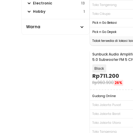
Electronic
13
Toko Tangerang
Hobby
1
Toko Cikupa
Pick n Go Bekasi
Warna
Pick n Go Depok
Tidak tersedia di lokasi lai
Sunbuck Audio Amplifi
5.0 Subwoofer FM 5 C
2000W - AV-628BT
Black
Rp
711.200
Rp
960.900
26%
Gudang Online
Toko Jakarta Pusat
Toko Jakarta Barat
Toko Jakarta Utara
Toko Tangerang