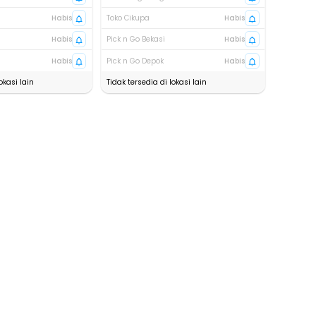
Habis
Toko Cikupa
Habis
Habis
Pick n Go Bekasi
Habis
Habis
Pick n Go Depok
Habis
okasi lain
Tidak tersedia di lokasi lain