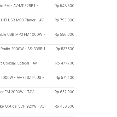
dio FM - AV-MP326BT -
Rp
548.500
 HiFi USB MP3 Player - AV-
Rp
793.000
stable USB MP3 FM 1000W -
Rp
556.600
M Radio 2000W - AS-336BU
Rp
537.500
 Coaxial Optical - AV-
Rp
477.700
M 2000W - AV-326Z PLUS -
Rp
571.400
ter FM 2000W - TAV-
Rp
652.900
oke Optical 5CH 920W - AV-
Rp
456.500