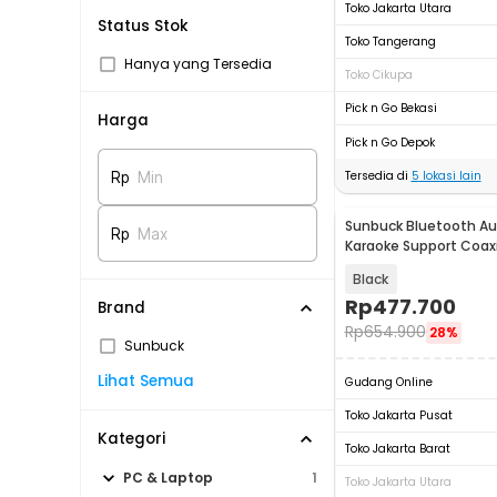
Toko Jakarta Utara
Status Stok
Toko Tangerang
Hanya yang Tersedia
Toko Cikupa
Pick n Go Bekasi
Harga
Pick n Go Depok
Tersedia di
5
lokasi lain
Rp
Min
Sunbuck Bluetooth Aud
Rp
Max
Karaoke Support Coaxi
AV-298BO
Black
Rp
477.700
Brand
Rp
654.900
28%
Sunbuck
Lihat Semua
Gudang Online
Toko Jakarta Pusat
Kategori
Toko Jakarta Barat
PC & Laptop
1
Toko Jakarta Utara