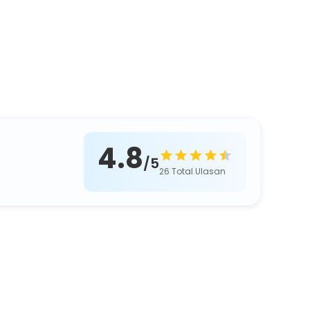
4.8
/5
26
Total Ulasan