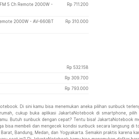
r FM 5 Ch Remote 2000W -
Rp
711.200
 Remote 2000W - AV-660BT
Rp
310.000
Rp
532.158
Rp
309.700
Rp
793.000
tebook. Di sini kamu bisa menemukan aneka pilihan sunbuck terleng
ar rumah, cukup buka aplikasi JakartaNotebook di smartphone, pil
 kamu. Butuh sunbuck dengan cepat? Tentu bisa! JakartaNotebook m
a bisa membeli dan mengecek kondisi sunbuck secara langsung di tok
 Barat, Bandung, Medan, dan Yogyakarta. Semakin praktis karena ka