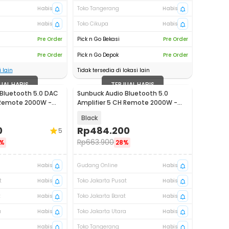
Habis
Toko Tangerang
Habis
Habis
Toko Cikupa
Habis
Pre Order
Pick n Go Bekasi
Pre Order
Pre Order
Pick n Go Depok
Pre Order
 lain
Tidak tersedia di lokasi lain
UAL HABIS
TERJUAL HABIS
Bluetooth 5.0 DAC
Sunbuck Audio Bluetooth 5.0
 Remote 2000W -
Amplifier 5 CH Remote 2000W -
AV-298BT
Black
0
Rp
484.200
5
Rp
663.900
%
28%
Habis
Gudang Online
Habis
t
Habis
Toko Jakarta Pusat
Habis
t
Habis
Toko Jakarta Barat
Habis
a
Habis
Toko Jakarta Utara
Habis
Habis
Toko Tangerang
Habis