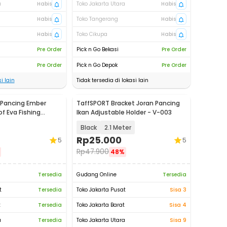
a
Habis
Toko Jakarta Utara
Habis
Habis
Toko Tangerang
Habis
Habis
Toko Cikupa
Habis
Pre Order
Pick n Go Bekasi
Pre Order
Pre Order
Pick n Go Depok
Pre Order
i lain
Tidak tersedia di lokasi lain
 Pancing Ember
TaffSPORT Bracket Joran Pancing
f Eva Fishing
Ikan Adjustable Holder - V-003
Black
2.1 Meter
Rp
25.000
5
5
Rp
47.900
48%
Tersedia
Gudang Online
Tersedia
t
Tersedia
Toko Jakarta Pusat
Sisa 3
t
Tersedia
Toko Jakarta Barat
Sisa 4
a
Tersedia
Toko Jakarta Utara
Sisa 9