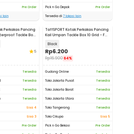
Pre Order
Pick n Go Depok
Pre Order
i lain
Tersedia di
7
lokasi lain
k Perkakas Pancing
TaffSPORT Kotak Perkakas Pancing
erproof Tackle Box
Kail Umpan Tackle Box 10 Grid - FM-
65
Black
Rp
6.200
5
Rp
16.900
64%
Tersedia
Gudang Online
Tersedia
t
Tersedia
Toko Jakarta Pusat
Tersedia
t
Tersedia
Toko Jakarta Barat
Tersedia
a
Tersedia
Toko Jakarta Utara
Tersedia
Sisa 4
Toko Tangerang
Tersedia
Sisa 3
Toko Cikupa
Sisa 5
Pre Order
Pick n Go Bekasi
Pre Order