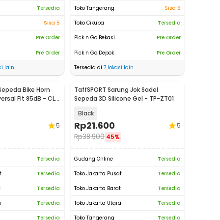
Tersedia
Toko Tangerang
Sisa 5
Sisa 5
Toko Cikupa
Tersedia
Pre Order
Pick n Go Bekasi
Pre Order
Pre Order
Pick n Go Depok
Pre Order
i lain
Tersedia di
7
lokasi lain
Sepeda Bike Horn
TaffSPORT Sarung Jok Sadel
rsal Fit 85dB - CL-
Sepeda 3D Silicone Gel - TP-ZT01
Black
Rp
21.600
5
5
Rp
38.900
45%
Tersedia
Gudang Online
Tersedia
t
Tersedia
Toko Jakarta Pusat
Tersedia
t
Tersedia
Toko Jakarta Barat
Tersedia
a
Tersedia
Toko Jakarta Utara
Tersedia
Tersedia
Toko Tangerang
Tersedia