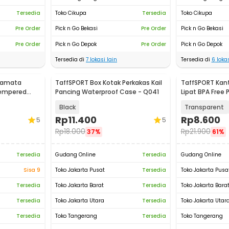
Tersedia
Toko Cikupa
Tersedia
Toko Cikupa
Pre Order
Pick n Go Bekasi
Pre Order
Pick n Go Bekasi
Pre Order
Pick n Go Depok
Pre Order
Pick n Go Depok
Tersedia di
7
lokasi lain
Tersedia di
6
lokas
camata
TaffSPORT Box Kotak Perkakas Kail
TaffSPORT Kan
Tempered
Pancing Waterproof Case - Q041
Lipat BPA Free
- SD-10
Black
Transparent
Rp
11.400
Rp
8.600
5
5
Rp
18.000
Rp
21.900
37%
61%
Tersedia
Gudang Online
Tersedia
Gudang Online
Sisa 9
Toko Jakarta Pusat
Tersedia
Toko Jakarta Pusa
Tersedia
Toko Jakarta Barat
Tersedia
Toko Jakarta Bara
Tersedia
Toko Jakarta Utara
Tersedia
Toko Jakarta Utar
Tersedia
Toko Tangerang
Tersedia
Toko Tangerang