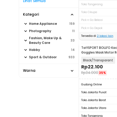
Lihat Semua
Toko Tangerang
Toko Cikupa
Kategori
Pick n Go Bekasi
Home Appliance
159
Pick n Go Depok
Photography
11
Tersedia di
2
lokasi lain
Fashion, Make Up &
33
Beauty Care
TaffSPORT BOLLFO Ka
Hobby
14
Goggles Mask Motor R
Windproof - MT-04
Sport & Outdoor
933
Black/Transparant
Rp
22.100
Warna
Rp
34.000
35%
Gudang Online
Toko Jakarta Pusat
Toko Jakarta Barat
Toko Jakarta Utara
Toko Tangerang