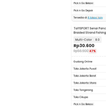
Pick n Go Bekasi
Pick n Go Depok
Tersedia di
6
lokasi lain
TaffSPORT Senar Panci
Braided Strand Fishing
DM3
Multi-Color
8.0
Rp
30.600
Rp
56.900
47%
Gudang Online
Toko Jakarta Pusat
Toko Jakarta Barat
Toko Jakarta Utara
Toko Tangerang
Toko Cikupa
Pick n Go Bekasi