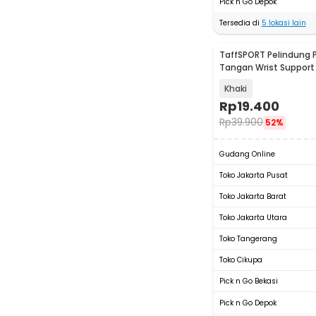
Pick n Go Depok
Tersedia di
5
lokasi lain
TaffSPORT Pelindung 
Tangan Wrist Support
2 PCS - FO-2
Khaki
Rp
19.400
Rp
39.900
52%
Gudang Online
Toko Jakarta Pusat
Toko Jakarta Barat
Toko Jakarta Utara
Toko Tangerang
Toko Cikupa
Pick n Go Bekasi
Pick n Go Depok