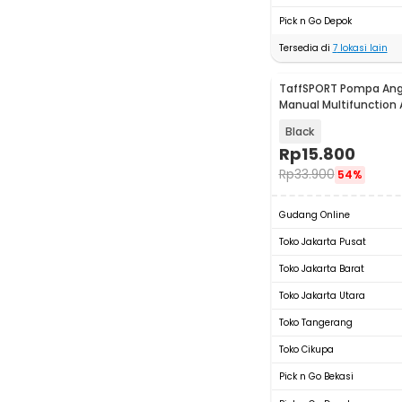
Pick n Go Depok
Tersedia di
7
lokasi lain
TaffSPORT Pompa Ang
Manual Multifunction 
PSI - PM12
Black
Rp
15.800
Rp
33.900
54%
Gudang Online
Toko Jakarta Pusat
Toko Jakarta Barat
Toko Jakarta Utara
Toko Tangerang
Toko Cikupa
Pick n Go Bekasi