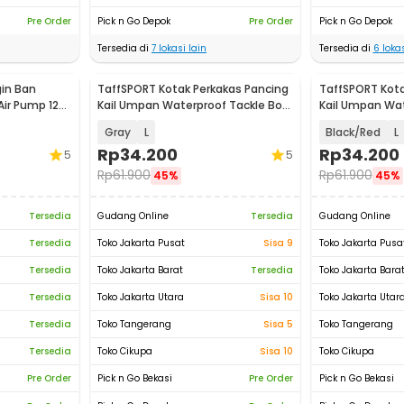
Pre Order
Pick n Go Depok
Pre Order
Pick n Go Depok
Tersedia di
7
lokasi lain
Tersedia di
6
lokas
in Ban
TaffSPORT Kotak Perkakas Pancing
TaffSPORT Kota
Air Pump 120
Kail Umpan Waterproof Tackle Box
Kail Umpan Wat
- DY029
- DY029
Gray
L
Black/Red
L
Rp
34.200
Rp
34.200
5
5
Rp
61.900
Rp
61.900
45%
45%
Tersedia
Gudang Online
Tersedia
Gudang Online
Tersedia
Toko Jakarta Pusat
Sisa 9
Toko Jakarta Pusa
Tersedia
Toko Jakarta Barat
Tersedia
Toko Jakarta Bara
Tersedia
Toko Jakarta Utara
Sisa 10
Toko Jakarta Utar
Tersedia
Toko Tangerang
Sisa 5
Toko Tangerang
Tersedia
Toko Cikupa
Sisa 10
Toko Cikupa
Pre Order
Pick n Go Bekasi
Pre Order
Pick n Go Bekasi