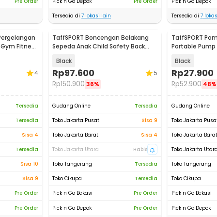
Pre Order
Pick n Go Depok
Pre Order
Pick n Go Depok
Tersedia di
7
lokasi lain
Tersedia di
7
lokas
Pergelangan
TaffSPORT Boncengan Belakang
TaffSPORT Pom
 Gym Fitness
Sepeda Anak Child Safety Back
Portable Pump 
Seat - Y11
- PM55
Black
Black
Rp
97.600
Rp
27.900
4
5
Rp
150.900
Rp
52.900
36%
48%
Tersedia
Gudang Online
Tersedia
Gudang Online
Tersedia
Toko Jakarta Pusat
Sisa 9
Toko Jakarta Pusa
Sisa 4
Toko Jakarta Barat
Sisa 4
Toko Jakarta Bara
Tersedia
Toko Jakarta Utara
Habis
Toko Jakarta Utar
Sisa 10
Toko Tangerang
Tersedia
Toko Tangerang
Sisa 9
Toko Cikupa
Tersedia
Toko Cikupa
Pre Order
Pick n Go Bekasi
Pre Order
Pick n Go Bekasi
Pre Order
Pick n Go Depok
Pre Order
Pick n Go Depok