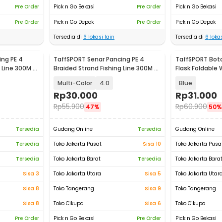
Pre Order
Pick n Go Bekasi
Pre Order
Pick n Go Bekasi
Pre Order
Pick n Go Depok
Pre Order
Pick n Go Depok
Tersedia di
6
lokasi lain
Tersedia di
6
lokas
ng PE 4
TaffSPORT Senar Pancing PE 4
TaffSPORT Boto
 Line 300M -
Braided Strand Fishing Line 300M -
Flask Foldable 
DM3
500ml - TF-50
Multi-Color
4.0
Blue
Rp
30.000
Rp
31.000
Rp
55.900
Rp
60.900
47%
50%
Tersedia
Gudang Online
Tersedia
Gudang Online
Tersedia
Toko Jakarta Pusat
Sisa 10
Toko Jakarta Pusa
Tersedia
Toko Jakarta Barat
Tersedia
Toko Jakarta Bara
Sisa 3
Toko Jakarta Utara
Sisa 5
Toko Jakarta Utar
Sisa 8
Toko Tangerang
Sisa 9
Toko Tangerang
Sisa 8
Toko Cikupa
Sisa 6
Toko Cikupa
Pre Order
Pick n Go Bekasi
Pre Order
Pick n Go Bekasi