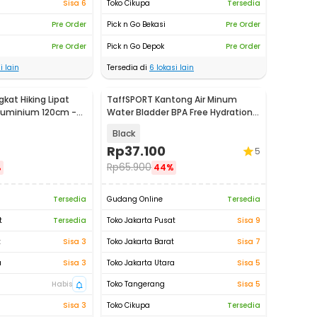
Sisa 6
Toko Cikupa
Tersedia
Pre Order
Pick n Go Bekasi
Pre Order
Pre Order
Pick n Go Depok
Pre Order
i lain
Tersedia di
6
lokasi lain
kat Hiking Lipat
TaffSPORT Kantong Air Minum
Aluminium 120cm -
Water Bladder BPA Free Hydration
Bag 3L - Y8
Black
Rp
37.100
5
Rp
65.900
%
44%
Tersedia
Gudang Online
Tersedia
t
Tersedia
Toko Jakarta Pusat
Sisa 9
t
Sisa 3
Toko Jakarta Barat
Sisa 7
a
Sisa 3
Toko Jakarta Utara
Sisa 5
Habis
Toko Tangerang
Sisa 5
Sisa 3
Toko Cikupa
Tersedia