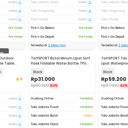
Habis
Toko Jakarta Utara
Habis
Toko Jakarta Utar
Habis
Toko Tangerang
Habis
Toko Tangerang
Habis
Toko Cikupa
Habis
Toko Cikupa
Pre Order
Pick n Go Bekasi
Pre Order
Pick n Go Bekasi
Pre Order
Pick n Go Depok
Pre Order
Pick n Go Depok
Tersedia di
2
lokasi lain
Tersedia di
2
lokas
BIS
 Outdoor
TaffSPORT Botol Minum Lipat Soft
TaffSPORT Tas
le Table
Flask Foldable Water Bottle TPU
Lipat Waterproo
500ml - TF-50
Bucket - WF124
m
Black
Black
Rp
31.000
Rp
59.200
5
Rp
60.900
Rp
97.900
50%
40%
Habis
Gudang Online
Tersedia
Gudang Online
Habis
Toko Jakarta Pusat
Tersedia
Toko Jakarta Pusa
Habis
Toko Jakarta Barat
Sisa 1
Toko Jakarta Bara
Habis
Toko Jakarta Utara
Tersedia
Toko Jakarta Utar