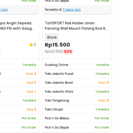
Pre Order
Pick n Go Depok
Pre Order
i lain
Tersedia di
7
lokasi lain
pa Angin Sepeda
TaffSPORT Rak Holder Joran
160 PSI with Gauge
Pancing Wall Mount Fishing Rod 6
Slot - R5
Black
Rp
15.500
5
Rp
32.900
53%
Tersedia
Gudang Online
Tersedia
t
Sisa 4
Toko Jakarta Pusat
Tersedia
t
Sisa 6
Toko Jakarta Barat
Sisa 10
a
Sisa 7
Toko Jakarta Utara
Tersedia
Tersedia
Toko Tangerang
Sisa 10
Sisa 8
Toko Cikupa
Tersedia
Pre Order
Pick n Go Bekasi
Pre Order
Pre Order
Pick n Go Depok
Pre Order