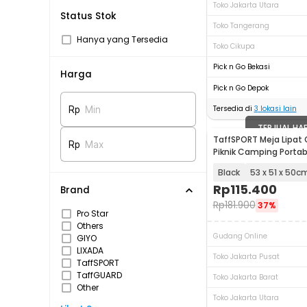
Toko Jakarta Utara
Status Stok
Toko Tangerang
Hanya yang Tersedia
Toko Cikupa
Pick n Go Bekasi
Harga
Pick n Go Depok
Tersedia di
3
lokasi lain
Rp
Min
TERJUAL HA
TaffSPORT Meja Lipat
Rp
Max
Piknik Camping Portab
with Bag - AF59
Black
53 x 51 x 50c
Rp
115.400
Brand
Rp
181.900
37%
Pro Star
Others
Gudang Online
GIYO
LIXADA
Toko Jakarta Pusat
TaffSPORT
TaffGUARD
Toko Jakarta Barat
Other
Toko Jakarta Utara