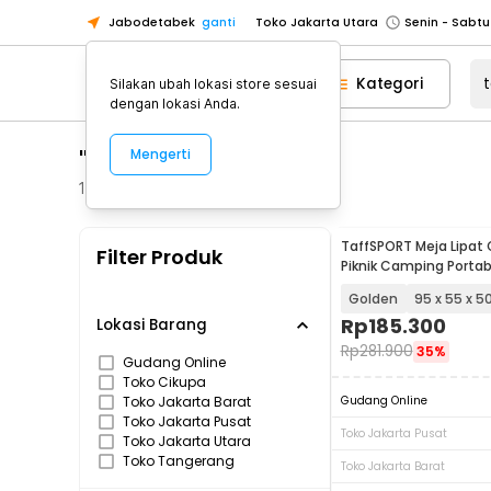
Jabodetabek
ganti
Toko Jakarta Utara
Toko Tangerang
Kategori
Silakan ubah lokasi store sesuai
Toko Cikupa
dengan lokasi Anda.
Pick n Go Jakarta Barat
Senin - J
"taffsport af59"
Mengerti
Pick n Go Bekasi
Senin - Jumat (08
Pick n Go Depok
Senin - Jumat (08
1027
Produk
Toko Jakarta Pusat
Senin - Sabtu
TaffSPORT Meja Lipat
Filter Produk
Toko Jakarta Barat
Senin - Sabtu
Piknik Camping Portab
with Bag - AF59
Toko Jakarta Utara
Golden
95 x 55 x 
Toko Tangerang
Rp
185.300
Lokasi Barang
Rp
281.900
35%
Toko Cikupa
Gudang Online
Toko Cikupa
Pick n Go Jakarta Barat
Senin - J
Toko Jakarta Barat
Gudang Online
Pick n Go Bekasi
Senin - Jumat (08
Toko Jakarta Pusat
Toko Jakarta Pusat
Toko Jakarta Utara
Pick n Go Depok
Senin - Jumat (08
Toko Tangerang
Toko Jakarta Barat