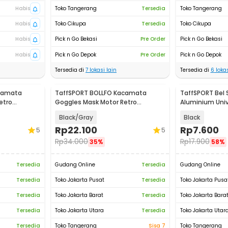
Habis
Toko Tangerang
Tersedia
Toko Tangerang
Habis
Toko Cikupa
Tersedia
Toko Cikupa
Habis
Pick n Go Bekasi
Pre Order
Pick n Go Bekasi
Habis
Pick n Go Depok
Pre Order
Pick n Go Depok
Tersedia di
7
lokasi lain
Tersedia di
6
lokas
camata
TaffSPORT BOLLFO Kacamata
TaffSPORT Bel 
etro
Goggles Mask Motor Retro
Aluminium Unive
Windproof - MT-04
6
Black/Gray
Black
Rp
22.100
Rp
7.600
5
5
Rp
34.000
Rp
17.900
35%
58%
Tersedia
Gudang Online
Tersedia
Gudang Online
Tersedia
Toko Jakarta Pusat
Tersedia
Toko Jakarta Pusa
Tersedia
Toko Jakarta Barat
Tersedia
Toko Jakarta Bara
Tersedia
Toko Jakarta Utara
Tersedia
Toko Jakarta Utar
Tersedia
Toko Tangerang
Sisa 7
Toko Tangerang