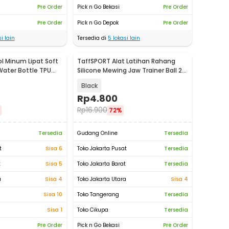
Pre Order
Pick n Go Bekasi
Pre Order
Pre Order
Pick n Go Depok
Pre Order
i lain
Tersedia di
5
lokasi lain
l Minum Lipat Soft
TaffSPORT Alat Latihan Rahang
Water Bottle TPU
Silicone Mewing Jaw Trainer Ball 2
PCS - TM734
Black
Rp
4.800
Rp
16.900
72%
Tersedia
Gudang Online
Tersedia
t
Sisa 6
Toko Jakarta Pusat
Tersedia
t
Sisa 5
Toko Jakarta Barat
Tersedia
a
Sisa 4
Toko Jakarta Utara
Sisa 4
Sisa 10
Toko Tangerang
Tersedia
Sisa 1
Toko Cikupa
Tersedia
Pre Order
Pick n Go Bekasi
Pre Order