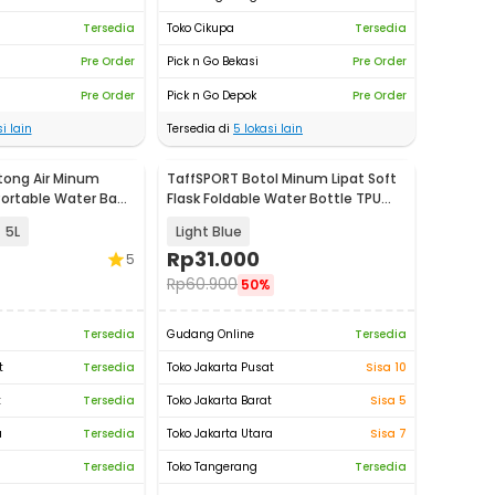
Tersedia
Toko Cikupa
Tersedia
Pre Order
Pick n Go Bekasi
Pre Order
Pre Order
Pick n Go Depok
Pre Order
i lain
Tersedia di
5
lokasi lain
tong Air Minum
TaffSPORT Botol Minum Lipat Soft
 Portable Water Bag
Flask Foldable Water Bottle TPU
500ml - TF-50
5L
Light Blue
Rp
31.000
5
Rp
60.900
50%
Tersedia
Gudang Online
Tersedia
t
Tersedia
Toko Jakarta Pusat
Sisa 10
t
Tersedia
Toko Jakarta Barat
Sisa 5
a
Tersedia
Toko Jakarta Utara
Sisa 7
Tersedia
Toko Tangerang
Tersedia