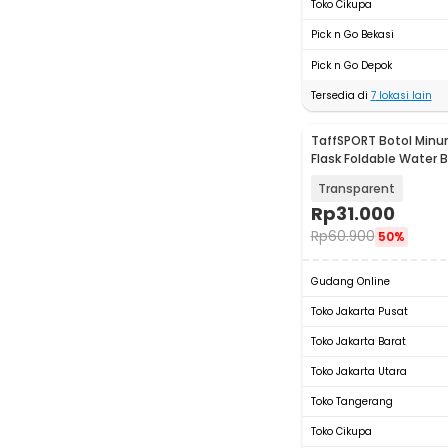
Toko Cikupa
Pick n Go Bekasi
Pick n Go Depok
Tersedia di
7
lokasi lain
TaffSPORT Botol Minum
Flask Foldable Water 
500ml - TF-50
Transparent
Rp
31.000
Rp
60.900
50%
Gudang Online
Toko Jakarta Pusat
Toko Jakarta Barat
Toko Jakarta Utara
Toko Tangerang
Toko Cikupa