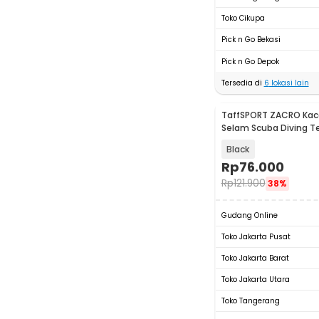
Toko Cikupa
Pick n Go Bekasi
Pick n Go Depok
Tersedia di
6
lokasi lain
TaffSPORT ZACRO Ka
Selam Scuba Diving 
Glass - 502
Black
Rp
76.000
Rp
121.900
38%
Gudang Online
Toko Jakarta Pusat
Toko Jakarta Barat
Toko Jakarta Utara
Toko Tangerang