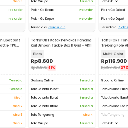
Sisa 3
Toko Cikupa
Tersedia
Toko Cikupa
Pre Order
Pick n Go Bekasi
Pre Order
Pick n Go Bekasi
Pre Order
Pick n Go Depok
Pre Order
Pick n Go Depok
Tersedia di
7
lokasi lain
Tersedia di
7
lokas
 Lipat Soft
TaffSPORT Kotak Perkakas Pancing
TaffSPORT Tong
Bottle TPU
Kail Umpan Tackle Box 11 Grid - VK11
Trekking Pole 
7075
Black
Multi-Color
Rp
8.600
Rp
116.900
Rp
21.900
Rp
183.900
61%
37
Tersedia
Gudang Online
Tersedia
Gudang Online
Tersedia
Toko Jakarta Pusat
Tersedia
Toko Jakarta Pusa
Sisa 1
Toko Jakarta Barat
Tersedia
Toko Jakarta Bara
Sisa 2
Toko Jakarta Utara
Tersedia
Toko Jakarta Utar
Sisa 5
Toko Tangerang
Sisa 4
Toko Tangerang
Sisa 7
Toko Cikupa
Tersedia
Toko Cikupa