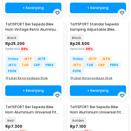
+ Keranjang
+ Keranjang
TaffSPORT Bel Sepeda Bike
TaffSPORT Standar Sepeda
Horn Vintage Retro Aluminium
Samping Adjustable Bike
Alloy 85dB - CL-05
Kickstand 31-37cm - Z50
Black
Black
Rp
25.200
Rp
26.500
Rp
48.900
49%
Rp
50.900
48%
Online
JKTP
JKTB
Online
JKTP
JKTB
JKTU
TGR
CKP
PBKS
JKTU
TGR
CKP
PBKS
PDPK
PDPK
Lihat Ketersediaan Stok
Lihat Ketersediaan Stok
+ Keranjang
+ Keranjang
TaffSPORT Bel Sepeda Bike
TaffSPORT Bel Sepeda Bike
Horn Aluminium Universal Fit
Horn Aluminium Universal Fit
85dB - CL-6
85dB - CL-6
Red
Golden
Rp
7.300
Rp
7.100