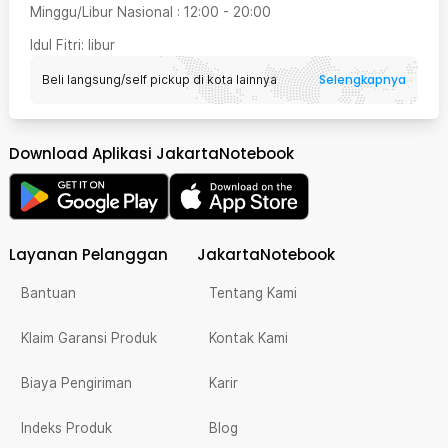
Minggu/Libur Nasional
:
12:00
-
20:00
Idul Fitri
: libur
Selengkapnya
Beli langsung/self pickup di kota lainnya
Download Aplikasi JakartaNotebook
Layanan Pelanggan
JakartaNotebook
Bantuan
Tentang Kami
Klaim Garansi Produk
Kontak Kami
Biaya Pengiriman
Karir
Indeks Produk
Blog