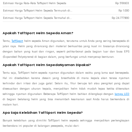
Estimasi Harga Rata-Rata Taffsport Helm Sepeda
Rp
519.803
Estimasi Harga Taffsport Helm Sepeda Termurah di JakartaNotebook
Rp
1.000
Estimasi Harga Taffsport Helm Sepeda Termahal di JakartaNotebook
Rp
24.777.900
Apakah TaffSport Helm Sepeda Aman?
Tentu,
TaffSport
helm sepeda Aman digunakan, terutama untuk Anda yang sering bersepeda di
jalan raya. Helm yang dirancang dari material berkualitas yang kuat ini biasanya dirancang
dengan bahan yang kuat dan ringan, seperti polikarbonat pada bagian luar dan busa EPS
(Expanded Polystyrene) di bagian dalam, yang berfungsi untuk menyerap benturan.
Apakah TaffSport Helm SepedaNyaman Dipakai?
Tentu saja, TaffSport helm sepeda nyaman digunakan dalam waktu yang lama saat bersepeda.
Hal ini disebabkan karena desain yang breathable di mana kepala akan terasa nyaman
terhindar dari iritasi dan juga gatal. Selain itu, fitur berupa tali atau pengikat yang dapat
disesuaikan dengan ukuran kepala, menjadikan helm tidak mudah lepas ketika dikenakan
sehingga nyaman digunakan. Beberapa TaffSport helm bahkan dilengkapi dengan
lampu LED
di bagian belakang helm yang bisa menambah keamanan saat Anda harus berkendara di
malam hari.
Apa Saja Kelebihan TaffSport Helm Sepeda?
Banyak kelebihan yang dimiliki TaffSport helm sepeda sehingga menjadikan perlengkapan
berkendara ini populer di kalangan pesepeda, mulai dari: