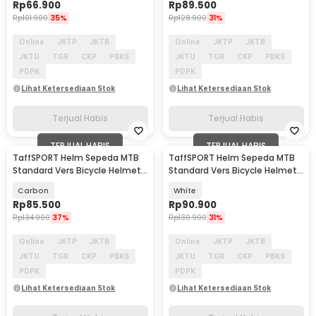
Rp
66.900
Rp
89.500
Rp
101.900
35%
Rp
128.900
31%
Online
JKTP
JKTB
Online
JKTP
JKTB
JKTU
TGR
CKP
PBKS
JKTU
TGR
CKP
PBKS
PDPK
PDPK
Lihat Ketersediaan Stok
Lihat Ketersediaan Stok
Terjual Habis
Terjual Habis
TERJUAL HABIS
TERJUAL HABIS
TaffSPORT Helm Sepeda MTB
TaffSPORT Helm Sepeda MTB
Standard Vers Bicycle Helmet
Standard Vers Bicycle Helmet
19 Air Vent - Z20
19 Air Vent - Z20
Carbon
White
Rp
85.500
Rp
90.900
Rp
134.900
37%
Rp
130.900
31%
Online
JKTP
JKTB
Online
JKTP
JKTB
JKTU
TGR
CKP
PBKS
JKTU
TGR
CKP
PBKS
PDPK
PDPK
Lihat Ketersediaan Stok
Lihat Ketersediaan Stok