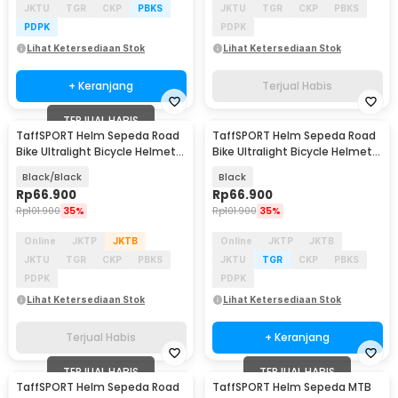
JKTU
TGR
CKP
PBKS
JKTU
TGR
CKP
PBKS
PDPK
PDPK
Lihat Ketersediaan Stok
Lihat Ketersediaan Stok
+ Keranjang
Terjual Habis
TERJUAL HABIS
TaffSPORT Helm Sepeda Road
TaffSPORT Helm Sepeda Road
Bike Ultralight Bicycle Helmet
Bike Ultralight Bicycle Helmet
18 Air Vent - X40
18 Air Vent - X40
Black/Black
Black
Rp
66.900
Rp
66.900
Rp
101.900
35%
Rp
101.900
35%
Online
JKTP
JKTB
Online
JKTP
JKTB
JKTU
TGR
CKP
PBKS
JKTU
TGR
CKP
PBKS
PDPK
PDPK
Lihat Ketersediaan Stok
Lihat Ketersediaan Stok
Terjual Habis
+ Keranjang
TERJUAL HABIS
TERJUAL HABIS
TaffSPORT Helm Sepeda Road
TaffSPORT Helm Sepeda MTB