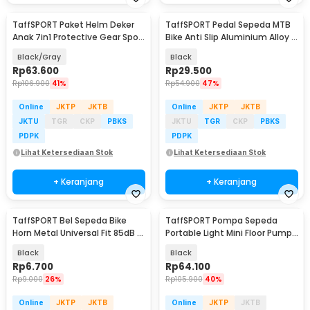
TaffSPORT Paket Helm Deker
TaffSPORT Pedal Sepeda MTB
Anak 7in1 Protective Gear Sport
Bike Anti Slip Aluminium Alloy -
Activity - K25
M22
Black/Gray
Black
Rp
63.600
Rp
29.500
Rp
106.900
41%
Rp
54.900
47%
Online
JKTP
JKTB
Online
JKTP
JKTB
JKTU
TGR
CKP
PBKS
JKTU
TGR
CKP
PBKS
PDPK
PDPK
Lihat Ketersediaan Stok
Lihat Ketersediaan Stok
+ Keranjang
+ Keranjang
TaffSPORT Bel Sepeda Bike
TaffSPORT Pompa Sepeda
Horn Metal Universal Fit 85dB -
Portable Light Mini Floor Pump
GL-10
160 PSI - PM50
Black
Black
Rp
6.700
Rp
64.100
Rp
9.000
26%
Rp
105.900
40%
Online
JKTP
JKTB
Online
JKTP
JKTB