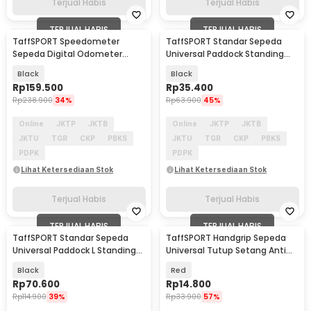
Terjual Habis
Terjual Habis
TERJUAL HABIS
TERJUAL HABIS
TaffSPORT Speedometer
TaffSPORT Standar Sepeda
Sepeda Digital Odometer
Universal Paddock Standing
Wireless Rechargeable - BK-
Bike Display - L150
Black
Black
5208
Rp
159.500
Rp
35.400
Rp
238.900
34%
Rp
63.900
45%
Online
JKTP
JKTB
Online
JKTP
JKTB
JKTU
TGR
CKP
PBKS
JKTU
TGR
CKP
PBKS
PDPK
PDPK
Lihat Ketersediaan Stok
Lihat Ketersediaan Stok
Terjual Habis
Terjual Habis
TERJUAL HABIS
TERJUAL HABIS
TaffSPORT Standar Sepeda
TaffSPORT Handgrip Sepeda
Universal Paddock L Standing
Universal Tutup Setang Anti
Bike Display - L150
Slip Handlebar - ACC22
Black
Red
Rp
70.600
Rp
14.800
Rp
114.900
39%
Rp
33.900
57%