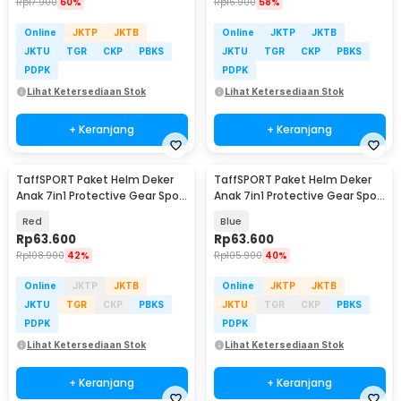
Rp
17.900
60%
Rp
16.900
58%
Online
JKTP
JKTB
Online
JKTP
JKTB
JKTU
TGR
CKP
PBKS
JKTU
TGR
CKP
PBKS
PDPK
PDPK
Lihat Ketersediaan Stok
Lihat Ketersediaan Stok
+ Keranjang
+ Keranjang
TaffSPORT Paket Helm Deker
TaffSPORT Paket Helm Deker
Anak 7in1 Protective Gear Sport
Anak 7in1 Protective Gear Sport
Activity - K25
Activity - K25
Red
Blue
Rp
63.600
Rp
63.600
Rp
108.900
42%
Rp
105.900
40%
Online
JKTP
JKTB
Online
JKTP
JKTB
JKTU
TGR
CKP
PBKS
JKTU
TGR
CKP
PBKS
PDPK
PDPK
Lihat Ketersediaan Stok
Lihat Ketersediaan Stok
+ Keranjang
+ Keranjang