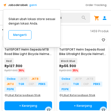
Jabodetabek
ganti
Order Tracking
Silakan ubah lokasi store sesuai
dengan lokasi Anda.
"taffsport helm sepeda"
1459
Produk
Mengerti
Filter
Urutkan
TaffSPORT Helm Sepeda MTB
TaffSPORT Helm Sepeda Road
Road Bike Light Bicycle Helmet
Bike Ultralight Bicycle Helmet
19 Air Vent - X15
18 Air Vent - X40
Red
Black Blue
Rp
127.900
Rp
66.900
Rp
197.900
36%
Rp
101.900
35%
Online
JKTP
JKTB
Online
JKTP
JKTB
JKTU
TGR
CKP
PBKS
JKTU
TGR
CKP
PBKS
PDPK
PDPK
Lihat Ketersediaan Stok
Lihat Ketersediaan Stok
+ Keranjang
+ Keranjang