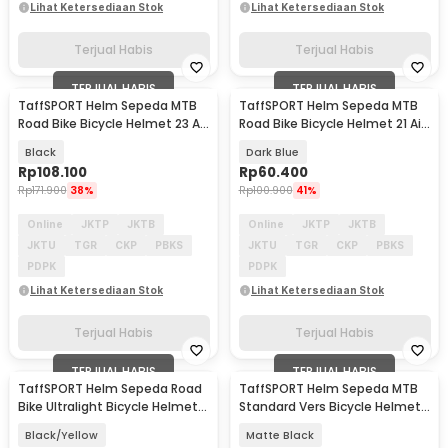
Lihat Ketersediaan Stok
Lihat Ketersediaan Stok
Terjual Habis
Terjual Habis
TERJUAL HABIS
TERJUAL HABIS
TaffSPORT Helm Sepeda MTB
TaffSPORT Helm Sepeda MTB
Road Bike Bicycle Helmet 23 Air
Road Bike Bicycle Helmet 21 Air
Vent - Z10
Vent - X10
Black
Dark Blue
Rp
108.100
Rp
60.400
Rp
171.900
38%
Rp
100.900
41%
Online
JKTP
JKTB
Online
JKTP
JKTB
JKTU
TGR
CKP
PBKS
JKTU
TGR
CKP
PBKS
PDPK
PDPK
Lihat Ketersediaan Stok
Lihat Ketersediaan Stok
Terjual Habis
Terjual Habis
TERJUAL HABIS
TERJUAL HABIS
TaffSPORT Helm Sepeda Road
TaffSPORT Helm Sepeda MTB
Bike Ultralight Bicycle Helmet
Standard Vers Bicycle Helmet
18 Air Vent - X40
19 Air Vent - Z20
Black/Yellow
Matte Black