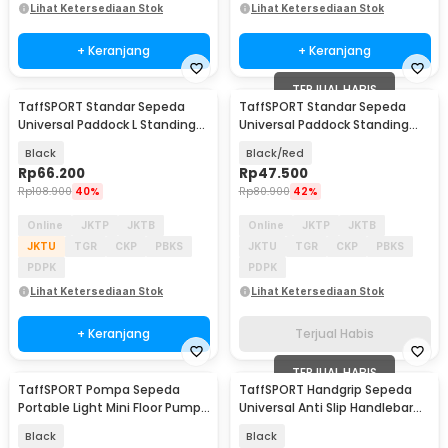
Lihat Ketersediaan Stok
Lihat Ketersediaan Stok
+ Keranjang
+ Keranjang
TERJUAL HABIS
TaffSPORT Standar Sepeda
TaffSPORT Standar Sepeda
Universal Paddock L Standing
Universal Paddock Standing
Bike Display - L149
Bike Display Besi - L151
Black
Black/Red
Rp
66.200
Rp
47.500
Rp
108.900
40%
Rp
80.900
42%
Online
JKTP
JKTB
Online
JKTP
JKTB
JKTU
TGR
CKP
PBKS
JKTU
TGR
CKP
PBKS
PDPK
PDPK
Lihat Ketersediaan Stok
Lihat Ketersediaan Stok
+ Keranjang
Terjual Habis
TERJUAL HABIS
TaffSPORT Pompa Sepeda
TaffSPORT Handgrip Sepeda
Portable Light Mini Floor Pump
Universal Anti Slip Handlebar
160 PSI - PM90
Grip - BT1001
Black
Black