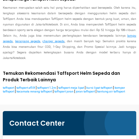
Keamanan merupakan salah satu hal yang harus diperhatikan saat bersepeda. Oleh karena itu,
lengkapi aksesoris keamanan dalam bersepeda dengan menggunakan helm sepeda dari
TaffSport. Anda bisa mendapatkan TaffSport helm sepeda dengan bentuk yang kuat, aman, dan
nyaman digunakan di JakartaNotebook. Di sini, Anda bisa memperoleh TaffSport helm sepeda
berdesain sporty serta elegan dengan harga terjangkau mulai dari Rp 52 hingga Rp 199-ribuan.
Selain itu, Anda juga bisa menemukan perlengkapan kendaraan bersepeda lainnya
lampu
sepeda
,
keranjang sepeda
,
charger sepeda
, dan masih banyak lagi. Semakin praktis karena
Anda bisa menemukan fitur COD, 1-Day Shipping, dan Promo Spesial lainnya. Jadi tunggu
apalagi? Segera dapatkan kelengkapan busana Anda dengan model terbaru hanya di
JakartaNotebook.
Temukan Rekomendasi Taffsport Helm Sepeda dan
Produk Terbaik Lainnya
taffsport
|
taffsport af59
|
taffsport 1.2m
|
taffsport meja lipat
|
kursi lipat taffsport
|
kompor
taffsport
|
kacamata renang taffsport
|
taffsport joran
|
joran taffsport
|
kantung air taffsport
Contact Center