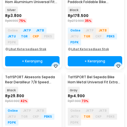
Horn Aluminium Universal Fit
Paddock Foldable Bike
85dB - GL-04
Kickstand Universal - L150
Silver
Black
Rp
3.800
Rp
178.500
Rp
14.900
75%
Rp
272.900
35%
Online
JKTP
JKTB
Online
JKTP
JKTB
JKTU
TGR
CKP
PBKS
JKTU
TGR
CKP
PBKS
PDPK
PDPK
Lihat Ketersediaan Stok
Lihat Ketersediaan Stok
+ Keranjang
+ Keranjang
TaffSPORT Aksesoris Sepeda
TaffSPORT Bel Sepeda Bike
Rear Derailleur 7/8 Speed
Horn Metal Universal Fit Extra
Transmission - TY300
Loud 85dB - GL-05
Black
Gray
Rp
29.800
Rp
4.900
Rp
50.900
42%
Rp
17.900
73%
Online
JKTP
JKTB
Online
JKTP
JKTB
JKTU
TGR
CKP
PBKS
JKTU
TGR
CKP
PBKS
PDPK
PDPK