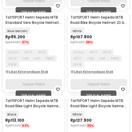
Terjual Habis
Terjual Habis
TERJUAL HABIS
TERJUAL HABIS
TaffSPORT Helm Sepeda MTB
TaffSPORT Helm Sepeda MTB
Standard Vers Bicycle Helmet
Road Bike Bicycle Helmet 23 Air
19 Air Vent - Z20
Vent - Z10
Blue Metalic
White
Rp
85.200
Rp
107.800
Rp
134.900
37%
Rp
171.900
38%
Online
JKTP
JKTB
Online
JKTP
JKTB
JKTU
TGR
CKP
PBKS
JKTU
TGR
CKP
PBKS
PDPK
PDPK
Lihat Ketersediaan Stok
Lihat Ketersediaan Stok
Terjual Habis
Terjual Habis
TERJUAL HABIS
TERJUAL HABIS
TaffSPORT Helm Sepeda MTB
TaffSPORT Helm Sepeda MTB
Road Bike Light Bicycle Helmet
Road Bike Light Bicycle Helmet
19 Air Vent - X15
19 Air Vent - X15
Black
White
Rp
113.100
Rp
127.900
Rp
197.900
43%
Rp
197.900
36%