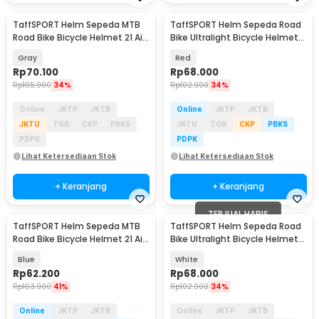
TaffSPORT Helm Sepeda MTB
TaffSPORT Helm Sepeda Road
Road Bike Bicycle Helmet 21 Air
Bike Ultralight Bicycle Helmet
Vent - X10
18 Air Vent - X40
Gray
Red
Rp
70.100
Rp
68.000
Rp
105.900
34%
Rp
102.900
34%
Online
JKTP
JKTB
Online
JKTP
JKTB
JKTU
TGR
CKP
PBKS
JKTU
TGR
CKP
PBKS
PDPK
PDPK
Lihat Ketersediaan Stok
Lihat Ketersediaan Stok
+ Keranjang
+ Keranjang
TERJUAL HABIS
TaffSPORT Helm Sepeda MTB
TaffSPORT Helm Sepeda Road
Road Bike Bicycle Helmet 21 Air
Bike Ultralight Bicycle Helmet
Vent - X10
18 Air Vent - X40
Blue
White
Rp
62.200
Rp
68.000
Rp
103.900
41%
Rp
102.900
34%
Online
JKTP
JKTB
Online
JKTP
JKTB