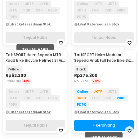
Online
JKTP
JKTB
Online
JKTP
JKTB
JKTU
TGR
CKP
PBKS
JKTU
TGR
CKP
PBKS
PDPK
PDPK
Lihat Ketersediaan Stok
Lihat Ketersediaan Stok
Terjual Habis
Terjual Habis
TERJUAL HABIS
TaffSPORT Helm Sepeda MTB
TaffSPORT Helm Modular
Road Bike Bicycle Helmet 21 Air
Sepeda Anak Full Face Bike Size
Vent - X10
S - K20
Yellow
Black
Rp
62.200
Rp
275.300
Rp
103.900
41%
Rp
377.900
28%
Online
JKTP
JKTB
Online
JKTP
JKTB
JKTU
TGR
CKP
PBKS
JKTU
TGR
CKP
PBKS
PDPK
PDPK
Lihat Ketersediaan Stok
Lihat Ketersediaan Stok
Terjual Habis
+ Keranjang
TERJUAL HABIS