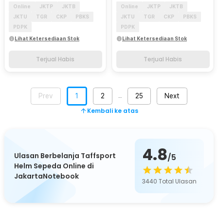
Online
JKTP
JKTB
Online
JKTP
JKTB
JKTU
TGR
CKP
PBKS
JKTU
TGR
CKP
PBKS
PDPK
PDPK
Lihat Ketersediaan Stok
Lihat Ketersediaan Stok
Terjual Habis
Terjual Habis
Prev
1
2
25
Next
…
Kembali ke atas
4.8
Ulasan Berbelanja Taffsport
/5
Helm Sepeda Online di
JakartaNotebook
3440
Total Ulasan