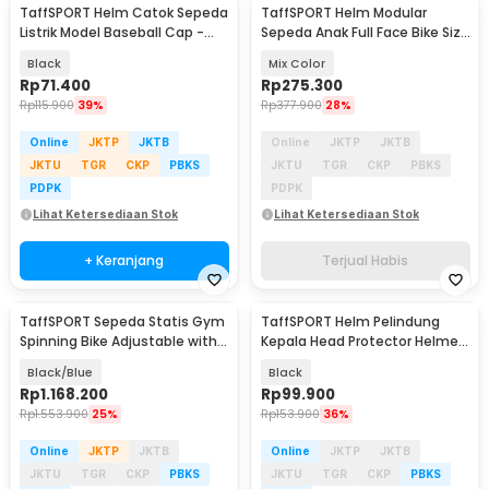
TaffSPORT Helm Catok Sepeda
TaffSPORT Helm Modular
Listrik Model Baseball Cap -
Sepeda Anak Full Face Bike Size
U25
S - K20
Black
Mix Color
Rp
71.400
Rp
275.300
Rp
115.900
39%
Rp
377.900
28%
Online
JKTP
JKTB
Online
JKTP
JKTB
JKTU
TGR
CKP
PBKS
JKTU
TGR
CKP
PBKS
PDPK
PDPK
Lihat Ketersediaan Stok
Lihat Ketersediaan Stok
+ Keranjang
Terjual Habis
TaffSPORT Sepeda Statis Gym
TaffSPORT Helm Pelindung
Spinning Bike Adjustable with
Kepala Head Protector Helmet
Speedometer - 585A
Sanda Sile L - WSD-2005
Black/Blue
Black
Rp
1.168.200
Rp
99.900
Rp
1.553.900
25%
Rp
153.900
36%
Online
JKTP
JKTB
Online
JKTP
JKTB
JKTU
TGR
CKP
PBKS
JKTU
TGR
CKP
PBKS