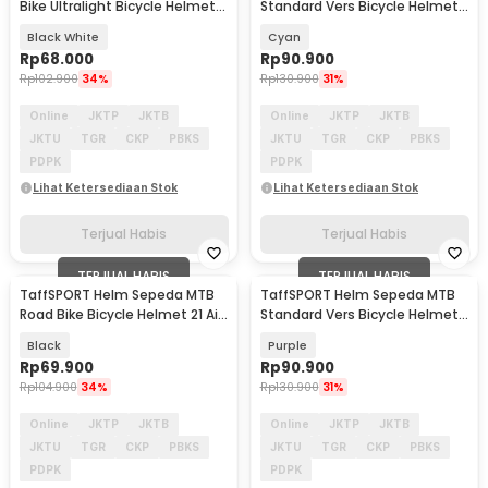
Bike Ultralight Bicycle Helmet
Standard Vers Bicycle Helmet
18 Air Vent - X40
19 Air Vent - Z20
Black White
Cyan
Rp
68.000
Rp
90.900
Rp
102.900
34%
Rp
130.900
31%
Online
JKTP
JKTB
Online
JKTP
JKTB
JKTU
TGR
CKP
PBKS
JKTU
TGR
CKP
PBKS
PDPK
PDPK
Lihat Ketersediaan Stok
Lihat Ketersediaan Stok
Terjual Habis
Terjual Habis
TERJUAL HABIS
TERJUAL HABIS
TaffSPORT Helm Sepeda MTB
TaffSPORT Helm Sepeda MTB
Road Bike Bicycle Helmet 21 Air
Standard Vers Bicycle Helmet
Vent - X10
19 Air Vent - Z20
Black
Purple
Rp
69.900
Rp
90.900
Rp
104.900
34%
Rp
130.900
31%
Online
JKTP
JKTB
Online
JKTP
JKTB
JKTU
TGR
CKP
PBKS
JKTU
TGR
CKP
PBKS
PDPK
PDPK