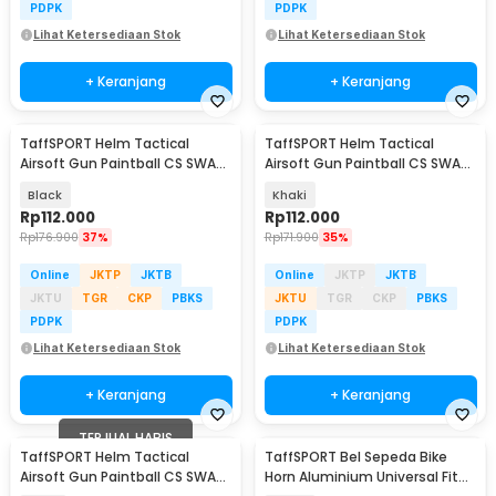
PDPK
PDPK
Lihat Ketersediaan Stok
Lihat Ketersediaan Stok
+ Keranjang
+ Keranjang
TaffSPORT Helm Tactical
TaffSPORT Helm Tactical
Airsoft Gun Paintball CS SWAT
Airsoft Gun Paintball CS SWAT
Helmet - MICH2000
Helmet - MICH2000
Black
Khaki
Rp
112.000
Rp
112.000
Rp
176.900
37%
Rp
171.900
35%
Online
JKTP
JKTB
Online
JKTP
JKTB
JKTU
TGR
CKP
PBKS
JKTU
TGR
CKP
PBKS
PDPK
PDPK
Lihat Ketersediaan Stok
Lihat Ketersediaan Stok
+ Keranjang
+ Keranjang
TERJUAL HABIS
TaffSPORT Helm Tactical
TaffSPORT Bel Sepeda Bike
Airsoft Gun Paintball CS SWAT
Horn Aluminium Universal Fit