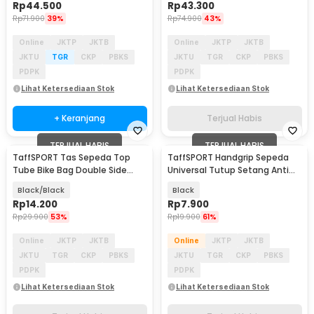
Rp
44.500
Rp
43.300
Rp
71.900
39%
Rp
74.900
43%
Online
JKTP
JKTB
Online
JKTP
JKTB
JKTU
TGR
CKP
PBKS
JKTU
TGR
CKP
PBKS
PDPK
PDPK
Lihat Ketersediaan Stok
Lihat Ketersediaan Stok
+ Keranjang
Terjual Habis
TERJUAL HABIS
TERJUAL HABIS
TaffSPORT Tas Sepeda Top
TaffSPORT Handgrip Sepeda
Tube Bike Bag Double Side
Universal Tutup Setang Anti
Waterproof
Slip Handlebar - SN-11
Black/Black
Black
Rp
14.200
Rp
7.900
Rp
29.900
53%
Rp
19.900
61%
Online
JKTP
JKTB
Online
JKTP
JKTB
JKTU
TGR
CKP
PBKS
JKTU
TGR
CKP
PBKS
PDPK
PDPK
Lihat Ketersediaan Stok
Lihat Ketersediaan Stok