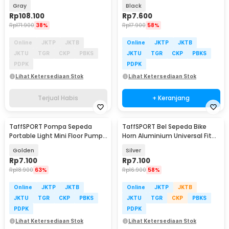
Helmet - MICH2000
85dB - CL-6
Gray
Black
Rp
108.100
Rp
7.600
Rp
171.900
38%
Rp
17.900
58%
Online
JKTP
JKTB
Online
JKTP
JKTB
JKTU
TGR
CKP
PBKS
JKTU
TGR
CKP
PBKS
PDPK
PDPK
Lihat Ketersediaan Stok
Lihat Ketersediaan Stok
Terjual Habis
+ Keranjang
TaffSPORT Pompa Sepeda
TaffSPORT Bel Sepeda Bike
Portable Light Mini Floor Pump
Horn Aluminium Universal Fit
Aluminium - PM02
85dB - CL-6
Golden
Silver
Rp
7.100
Rp
7.100
Rp
18.900
63%
Rp
16.900
58%
Online
JKTP
JKTB
Online
JKTP
JKTB
JKTU
TGR
CKP
PBKS
JKTU
TGR
CKP
PBKS
PDPK
PDPK
Lihat Ketersediaan Stok
Lihat Ketersediaan Stok