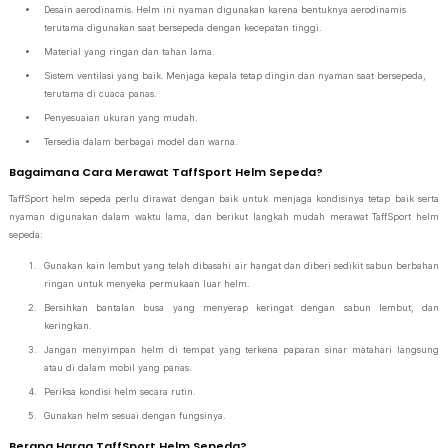
Desain aerodinamis. Helm ini nyaman digunakan karena bentuknya aerodinamis
terutama digunakan saat bersepeda dengan kecepatan tinggi.
Material yang ringan dan tahan lama.
Sistem ventilasi yang baik. Menjaga kepala tetap dingin dan nyaman saat bersepeda,
terutama di cuaca panas.
Penyesuaian ukuran yang mudah.
Tersedia dalam berbagai model dan warna.
Bagaimana Cara Merawat TaffSport Helm Sepeda?
TaffSport helm sepeda perlu dirawat dengan baik untuk menjaga kondisinya tetap baik serta
nyaman digunakan dalam waktu lama, dan berikut langkah mudah merawat TaffSport helm
sepeda:
Gunakan kain lembut yang telah dibasahi air hangat dan diberi sedikit sabun berbahan
ringan untuk menyeka permukaan luar helm.
Bersihkan bantalan busa yang menyerap keringat dengan sabun lembut, dan
keringkan.
Jangan menyimpan helm di tempat yang terkena paparan sinar matahari langsung
atau di dalam mobil yang panas.
Periksa kondisi helm secara rutin.
Gunakan helm sesuai dengan fungsinya.
Berapa Harga TaffSport Helm Sepeda?