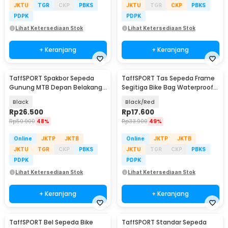
JKTU
TGR
CKP
PBKS
JKTU
TGR
CKP
PBKS
PDPK
PDPK
Lihat Ketersediaan Stok
Lihat Ketersediaan Stok
+ Keranjang
+ Keranjang
TaffSPORT Spakbor Sepeda
TaffSPORT Tas Sepeda Frame
Gunung MTB Depan Belakang
Segitiga Bike Bag Waterproof
Anti Cipratan - Y901
Nylon - YA187
Black
Black/Red
Rp
26.500
Rp
17.600
Rp
50.900
48%
Rp
33.900
49%
Online
JKTP
JKTB
Online
JKTP
JKTB
JKTU
TGR
CKP
PBKS
JKTU
TGR
CKP
PBKS
PDPK
PDPK
Lihat Ketersediaan Stok
Lihat Ketersediaan Stok
+ Keranjang
+ Keranjang
TaffSPORT Bel Sepeda Bike
TaffSPORT Standar Sepeda