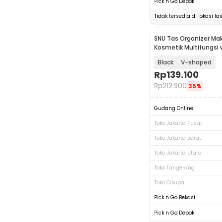
Pick n Go Depok
Tidak tersedia di lokasi lai
SNU Tas Organizer Ma
Kosmetik Multifungsi w
26x23x12cm - F300
Black
V-shaped
Rp
139.100
Rp
212.900
35%
Gudang Online
Toko Jakarta Pusat
Toko Jakarta Barat
Toko Jakarta Utara
Toko Tangerang
Toko Cikupa
Pick n Go Bekasi
Pick n Go Depok