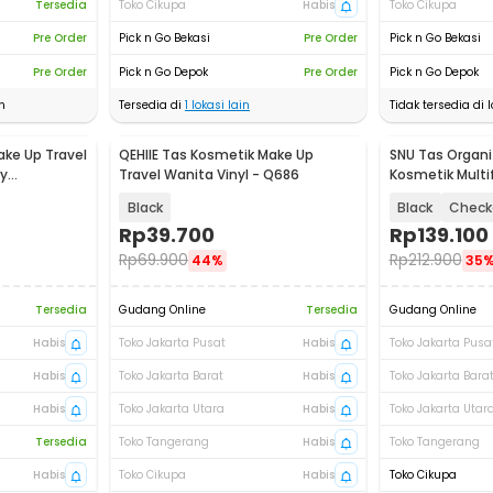
Tersedia
Toko Cikupa
Habis
Toko Cikupa
Pre Order
Pick n Go Bekasi
Pre Order
Pick n Go Bekasi
Pre Order
Pick n Go Depok
Pre Order
Pick n Go Depok
n
Tersedia di
1
lokasi lain
Tidak tersedia di l
ake Up Travel
QEHIIE Tas Kosmetik Make Up
SNU Tas Organi
y
Travel Wanita Vinyl - Q686
Kosmetik Multif
26x23x12cm - F
Black
Black
Check
Rp
39.700
Rp
139.100
Rp
69.900
Rp
212.900
44%
35
Tersedia
Gudang Online
Tersedia
Gudang Online
Habis
Toko Jakarta Pusat
Habis
Toko Jakarta Pusa
Habis
Toko Jakarta Barat
Habis
Toko Jakarta Bara
Habis
Toko Jakarta Utara
Habis
Toko Jakarta Utar
Tersedia
Toko Tangerang
Habis
Toko Tangerang
Habis
Toko Cikupa
Habis
Toko Cikupa