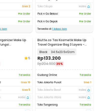
Sisa 2
Toko Cikupa
Habis
Pre Order
Pick n Go Bekasi
Pre Order
Pre Order
Pick n Go Depok
Pre Order
i lain
Tersedia di
1
lokasi lain
Organizer Make Up
Biutte.co Tas Kosmetik Make Up
fungsi
Travel Organizer Bag 3 Layers -
 F118
F120
Black
34.5x23.5x12cm
Rp
133.200
5
Rp
204.900
35%
Tersedia
Gudang Online
Tersedia
t
Sisa 10
Toko Jakarta Pusat
Sisa 1
t
Sisa 5
Toko Jakarta Barat
Habis
a
Habis
Toko Jakarta Utara
Habis
Tersedia
Toko Tangerang
Tersedia