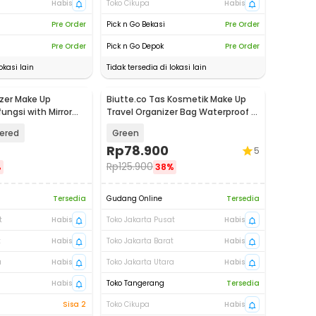
Habis
Toko Cikupa
Habis
Pre Order
Pick n Go Bekasi
Pre Order
Pre Order
Pick n Go Depok
Pre Order
okasi lain
Tidak tersedia di lokasi lain
zer Make Up
Biutte.co Tas Kosmetik Make Up
ungsi with Mirror
Travel Organizer Bag Waterproof -
300
F125
ered
Green
Rp
78.900
5
Rp
125.900
%
38%
Tersedia
Gudang Online
Tersedia
t
Habis
Toko Jakarta Pusat
Habis
t
Habis
Toko Jakarta Barat
Habis
a
Habis
Toko Jakarta Utara
Habis
Habis
Toko Tangerang
Tersedia
Sisa 2
Toko Cikupa
Habis