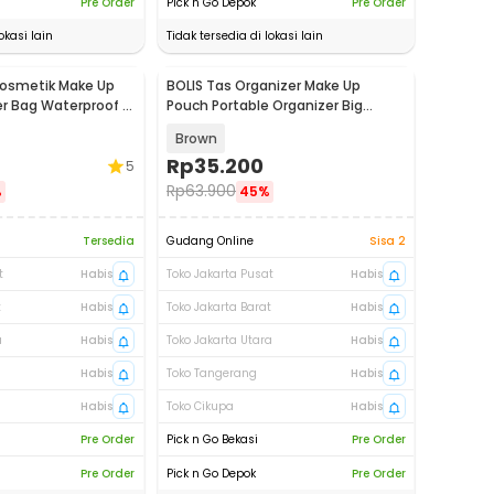
Pre Order
Pick n Go Depok
Pre Order
okasi lain
Tidak tersedia di lokasi lain
Kosmetik Make Up
BOLIS Tas Organizer Make Up
er Bag Waterproof -
Pouch Portable Organizer Big
Compartment - DH10
Brown
Rp
35.200
5
Rp
63.900
%
45%
Tersedia
Gudang Online
Sisa 2
t
Habis
Toko Jakarta Pusat
Habis
t
Habis
Toko Jakarta Barat
Habis
a
Habis
Toko Jakarta Utara
Habis
Habis
Toko Tangerang
Habis
Habis
Toko Cikupa
Habis
Pre Order
Pick n Go Bekasi
Pre Order
Pre Order
Pick n Go Depok
Pre Order