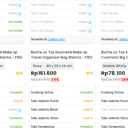
Habis
Toko Tangerang
Habis
Toko Tangerang
Habis
Toko Cikupa
Habis
Toko Cikupa
Pre Order
Pick n Go Bekasi
Habis
Pick n Go Bekasi
Pre Order
Pick n Go Depok
Habis
Pick n Go Depok
Tersedia di
1
lokasi lain
Tersedia di
1
lokasi
ik Make Up
Biutte.co Tas Kosmetik Make Up
Biutte.co Tas 
Wanita - F150
Travel Organizer Bag Wanita - F150
Cosmetic Big 
Waterproof - F1
cm
Rose
40 x 29 x 14 cm
Marble White
Rp
161.600
Rp
78.100
5
5
Rp
241.900
Rp
124.900
34%
38
Tersedia
Gudang Online
Tersedia
Gudang Online
Sisa 5
Toko Jakarta Pusat
Sisa 5
Toko Jakarta Pusa
Habis
Toko Jakarta Barat
Sisa 5
Toko Jakarta Bara
Tersedia
Toko Jakarta Utara
Sisa 3
Toko Jakarta Utar
Tersedia
Toko Tangerang
Tersedia
Toko Tangerang