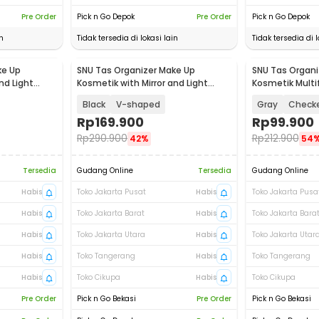
Pre Order
Pick n Go Depok
Pre Order
Pick n Go Depok
n
Tidak tersedia di lokasi lain
Tidak tersedia di l
ke Up
SNU Tas Organizer Make Up
SNU Tas Organi
nd Light
Kosmetik with Mirror and Light
Kosmetik Multif
26x23x12cm - F350
26x23x12cm - F
Black
V-shaped
Gray
Check
Rp
169.900
Rp
99.900
Rp
290.900
Rp
212.900
42%
54
Tersedia
Gudang Online
Tersedia
Gudang Online
Habis
Toko Jakarta Pusat
Habis
Toko Jakarta Pusa
Habis
Toko Jakarta Barat
Habis
Toko Jakarta Bara
Habis
Toko Jakarta Utara
Habis
Toko Jakarta Utar
Habis
Toko Tangerang
Habis
Toko Tangerang
Habis
Toko Cikupa
Habis
Toko Cikupa
Pre Order
Pick n Go Bekasi
Pre Order
Pick n Go Bekasi