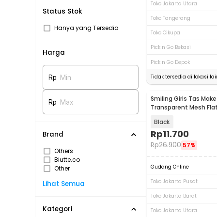
Toko Jakarta Utara
Status Stok
Toko Tangerang
Hanya yang Tersedia
Toko Cikupa
Pick n Go Bekasi
Harga
Pick n Go Depok
Tidak tersedia di lokasi lai
Rp
Min
Smiling Girls Tas Mak
Rp
Max
Transparent Mesh Fla
- SMG1
Black
Rp
11.700
Brand
Rp
26.900
57%
Others
Biutte.co
Gudang Online
Other
Toko Jakarta Pusat
Lihat Semua
Toko Jakarta Barat
Kategori
Toko Jakarta Utara