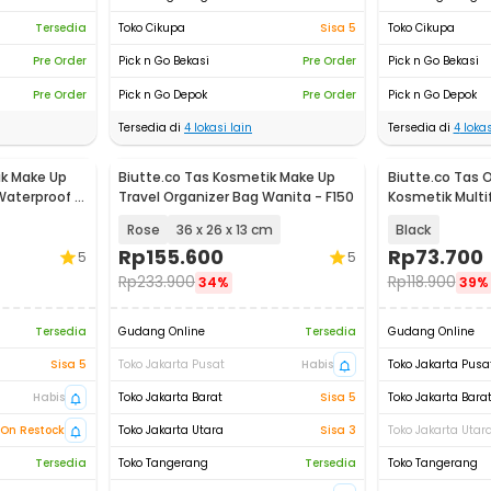
Tersedia
Toko Cikupa
Sisa 5
Toko Cikupa
Pre Order
Pick n Go Bekasi
Pre Order
Pick n Go Bekasi
Pre Order
Pick n Go Depok
Pre Order
Pick n Go Depok
Tersedia di
4
lokasi lain
Tersedia di
4
lokas
ik Make Up
Biutte.co Tas Kosmetik Make Up
Biutte.co Tas 
Waterproof -
Travel Organizer Bag Wanita - F150
Kosmetik Multi
25.5x23x9.5cm -
Rose
36 x 26 x 13 cm
Black
Rp
155.600
Rp
73.700
5
5
Rp
233.900
Rp
118.900
34%
39%
Tersedia
Gudang Online
Tersedia
Gudang Online
Sisa 5
Toko Jakarta Pusat
Habis
Toko Jakarta Pusa
Habis
Toko Jakarta Barat
Sisa 5
Toko Jakarta Bara
On Restock
Toko Jakarta Utara
Sisa 3
Toko Jakarta Utar
Tersedia
Toko Tangerang
Tersedia
Toko Tangerang