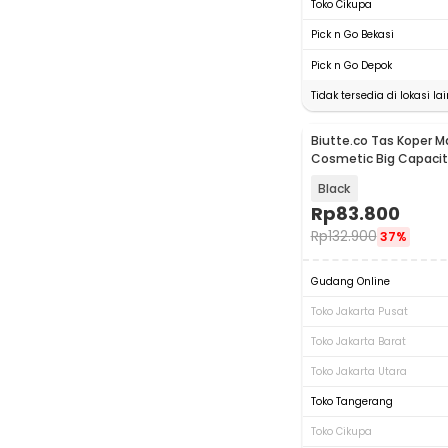
Toko Cikupa
Pick n Go Bekasi
Pick n Go Depok
Tidak tersedia di lokasi lai
Biutte.co Tas Koper M
Cosmetic Big Capacit
Waterproof - F119
Black
Rp
83.800
Rp
132.900
37%
Gudang Online
Toko Jakarta Pusat
Toko Jakarta Barat
Toko Jakarta Utara
Toko Tangerang
Toko Cikupa