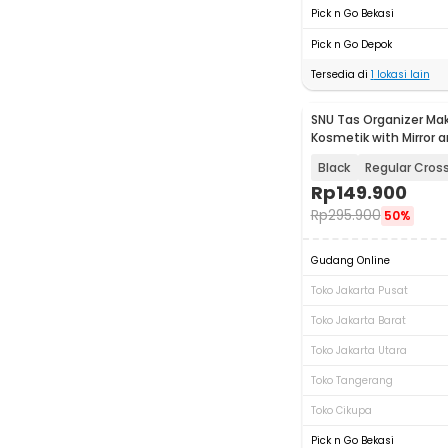
Pick n Go Bekasi
Pick n Go Depok
Tersedia di
1
lokasi lain
SNU Tas Organizer Ma
Kosmetik with Mirror a
26x23x12cm - F350
Black
Regular Cros
Rp
149.900
Rp
295.900
50%
Gudang Online
Toko Jakarta Pusat
Toko Jakarta Barat
Toko Jakarta Utara
Toko Tangerang
Toko Cikupa
Pick n Go Bekasi