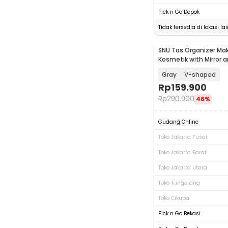
Pick n Go Depok
Tidak tersedia di lokasi lai
SNU Tas Organizer Ma
Kosmetik with Mirror a
26x23x12cm - F350
Gray
V-shaped
Rp
159.900
Rp
290.900
46%
Gudang Online
Toko Jakarta Pusat
Toko Jakarta Barat
Toko Jakarta Utara
Toko Tangerang
Toko Cikupa
Pick n Go Bekasi