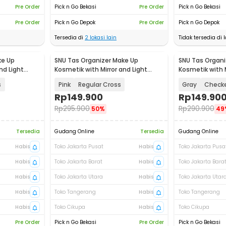
Pre Order
Pick n Go Bekasi
Pre Order
Pick n Go Bekasi
Pre Order
Pick n Go Depok
Pre Order
Pick n Go Depok
Tersedia di
2
lokasi lain
Tidak tersedia di l
ke Up
SNU Tas Organizer Make Up
SNU Tas Organi
nd Light
Kosmetik with Mirror and Light
Kosmetik with M
26x23x12cm - F350
26x23x12cm - F
s
Pink
Regular Cross
Gray
Check
Rp
149.900
Rp
149.90
Rp
295.900
Rp
290.900
50%
49
Tersedia
Gudang Online
Tersedia
Gudang Online
Habis
Toko Jakarta Pusat
Habis
Toko Jakarta Pusa
Habis
Toko Jakarta Barat
Habis
Toko Jakarta Bara
Habis
Toko Jakarta Utara
Habis
Toko Jakarta Utar
Habis
Toko Tangerang
Habis
Toko Tangerang
Habis
Toko Cikupa
Habis
Toko Cikupa
Pre Order
Pick n Go Bekasi
Pre Order
Pick n Go Bekasi