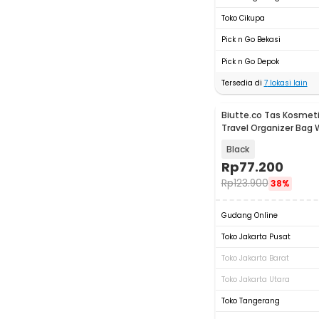
Toko Cikupa
Pick n Go Bekasi
Pick n Go Depok
Tersedia di
7
lokasi lain
Biutte.co Tas Kosmet
Travel Organizer Bag 
F125
Black
Rp
77.200
Rp
123.900
38%
Gudang Online
Toko Jakarta Pusat
Toko Jakarta Barat
Toko Jakarta Utara
Toko Tangerang