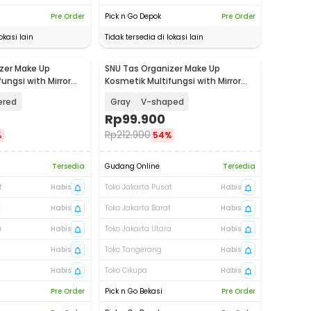
Pre Order
Pick n Go Depok
Pre Order
okasi lain
Tidak tersedia di lokasi lain
zer Make Up
SNU Tas Organizer Make Up
ungsi with Mirror
Kosmetik Multifungsi with Mirror
300
26x23x12cm - F300
ered
Gray
V-shaped
Rp
99.900
Rp
212.900
%
54%
Tersedia
Gudang Online
Tersedia
t
Habis
Toko Jakarta Pusat
Habis
t
Habis
Toko Jakarta Barat
Habis
a
Habis
Toko Jakarta Utara
Habis
Habis
Toko Tangerang
Habis
Habis
Toko Cikupa
Habis
Pre Order
Pick n Go Bekasi
Pre Order