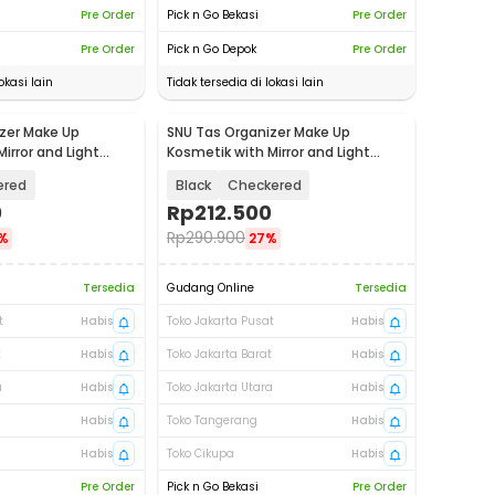
Pre Order
Pick n Go Bekasi
Pre Order
Pre Order
Pick n Go Depok
Pre Order
okasi lain
Tidak tersedia di lokasi lain
zer Make Up
SNU Tas Organizer Make Up
irror and Light
Kosmetik with Mirror and Light
350
26x23x12cm - F350
ered
Black
Checkered
0
Rp
212.500
Rp
290.900
%
27%
Tersedia
Gudang Online
Tersedia
t
Habis
Toko Jakarta Pusat
Habis
t
Habis
Toko Jakarta Barat
Habis
a
Habis
Toko Jakarta Utara
Habis
Habis
Toko Tangerang
Habis
Habis
Toko Cikupa
Habis
Pre Order
Pick n Go Bekasi
Pre Order