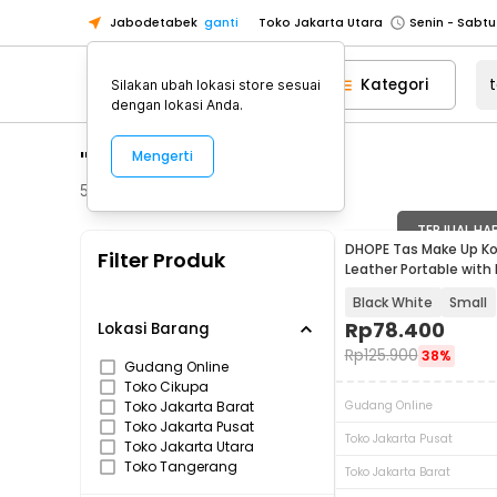
Jabodetabek
ganti
Toko Jakarta Utara
Toko Tangerang
Kategori
Silakan ubah lokasi store sesuai
Toko Cikupa
dengan lokasi Anda.
Pick n Go Jakarta Barat
Senin - J
"tas make up"
Mengerti
Pick n Go Bekasi
Senin - Jumat (08
Pick n Go Depok
Senin - Jumat (08
56
Produk
Toko Jakarta Pusat
Senin - Sabtu
TERJUAL HA
DHOPE Tas Make Up Ko
Filter Produk
Toko Jakarta Barat
Senin - Sabtu
Leather Portable with 
F111
Toko Jakarta Utara
Black White
Small
Toko Tangerang
Rp
78.400
Lokasi Barang
Rp
125.900
38%
Toko Cikupa
Gudang Online
Toko Cikupa
Pick n Go Jakarta Barat
Senin - J
Toko Jakarta Barat
Gudang Online
Pick n Go Bekasi
Senin - Jumat (08
Toko Jakarta Pusat
Toko Jakarta Pusat
Toko Jakarta Utara
Pick n Go Depok
Senin - Jumat (08
Toko Tangerang
Toko Jakarta Barat