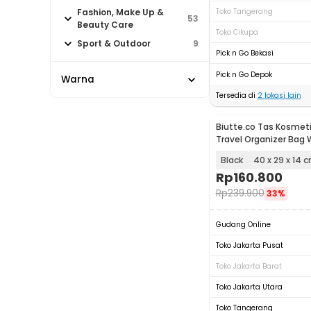
Fashion, Make Up &
Toko Tangerang
53
Beauty Care
Toko Cikupa
Sport & Outdoor
9
Pick n Go Bekasi
Pick n Go Depok
Warna
Tersedia di
2
lokasi lain
Biutte.co Tas Kosmet
Travel Organizer Bag 
Black
40 x 29 x 14 
Rp
160.800
Rp
239.900
33%
Gudang Online
Toko Jakarta Pusat
Toko Jakarta Barat
Toko Jakarta Utara
Toko Tangerang