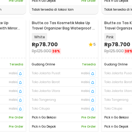
Pre Order
Pick n Go Depok
Pre Order
Pick n Go Depok
n
Tidak tersedia di lokasi lain
Tidak tersedia di l
ke Up
Biutte.co Tas Kosmetik Make Up
Biutte.co Tas 
ith Mirror
Travel Organizer Bag Waterproof -
Travel Organiz
F125
F125
White
Pink
Rp
78.700
Rp
78.700
5
Rp
125.900
Rp
125.900
38%
38
Tersedia
Gudang Online
Tersedia
Gudang Online
Habis
Toko Jakarta Pusat
Habis
Toko Jakarta Pusa
Habis
Toko Jakarta Barat
Habis
Toko Jakarta Bara
Habis
Toko Jakarta Utara
Habis
Toko Jakarta Utar
Habis
Toko Tangerang
Habis
Toko Tangerang
Habis
Toko Cikupa
Habis
Toko Cikupa
Pre Order
Pick n Go Bekasi
Pre Order
Pick n Go Bekasi
Pre Order
Pick n Go Depok
Pre Order
Pick n Go Depok