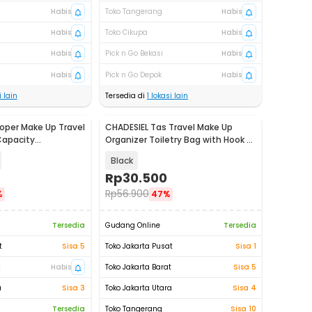
Habis
Toko Tangerang
Habis
Habis
Toko Cikupa
Habis
Habis
Pick n Go Bekasi
Habis
Habis
Pick n Go Depok
Habis
 lain
Tersedia di
1
lokasi lain
Koper Make Up Travel
CHADESIEL Tas Travel Make Up
Capacity
Organizer Toiletry Bag with Hook -
19
C150
Black
Rp
30.500
Rp
56.900
%
47%
Tersedia
Gudang Online
Tersedia
t
Sisa 5
Toko Jakarta Pusat
Sisa 1
t
Habis
Toko Jakarta Barat
Sisa 5
a
Sisa 3
Toko Jakarta Utara
Sisa 4
Tersedia
Toko Tangerang
Sisa 10