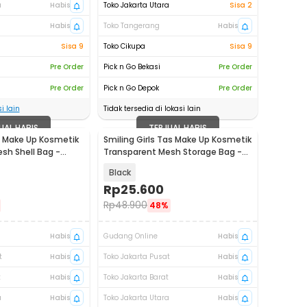
a
Habis
Toko Jakarta Utara
Sisa 2
Habis
Toko Tangerang
Habis
Sisa 9
Toko Cikupa
Sisa 9
Pre Order
Pick n Go Bekasi
Pre Order
Pre Order
Pick n Go Depok
Pre Order
i lain
Tidak tersedia di lokasi lain
UAL HABIS
TERJUAL HABIS
as Make Up Kosmetik
Smiling Girls Tas Make Up Kosmetik
sh Shell Bag -
Transparent Mesh Storage Bag -
SMG3
Black
Rp
25.600
Rp
48.900
48%
Habis
Gudang Online
Habis
t
Habis
Toko Jakarta Pusat
Habis
t
Habis
Toko Jakarta Barat
Habis
a
Habis
Toko Jakarta Utara
Habis