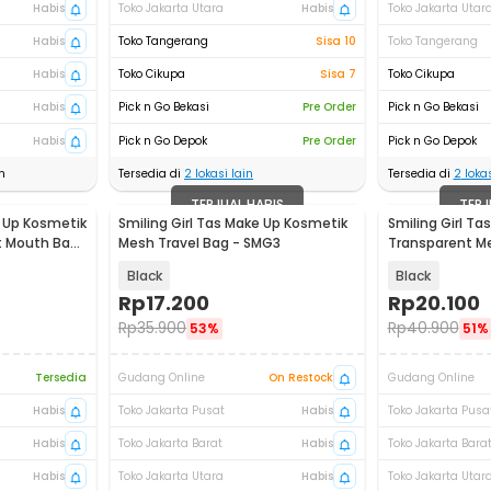
Habis
Toko Jakarta Utara
Habis
Toko Jakarta Utar
Habis
Toko Tangerang
Sisa 10
Toko Tangerang
Habis
Toko Cikupa
Sisa 7
Toko Cikupa
Habis
Pick n Go Bekasi
Pre Order
Pick n Go Bekasi
Habis
Pick n Go Depok
Pre Order
Pick n Go Depok
n
Tersedia di
2
lokasi lain
Tersedia di
2
lokas
TERJUAL HABIS
TERJ
e Up Kosmetik
Smiling Girl Tas Make Up Kosmetik
Smiling Girl T
t Mouth Bag
Mesh Travel Bag - SMG3
Transparent Me
SMG5
Black
Black
Rp
17.200
Rp
20.100
Rp
35.900
Rp
40.900
53%
51%
Tersedia
Gudang Online
On Restock
Gudang Online
Habis
Toko Jakarta Pusat
Habis
Toko Jakarta Pusa
Habis
Toko Jakarta Barat
Habis
Toko Jakarta Bara
Habis
Toko Jakarta Utara
Habis
Toko Jakarta Utar