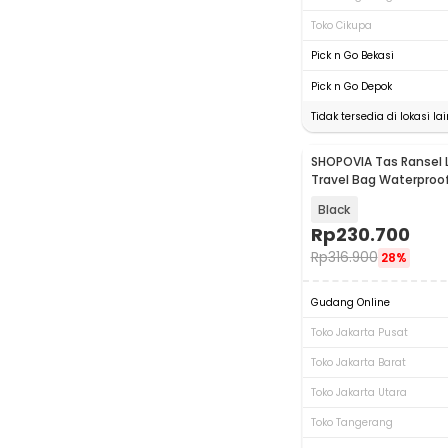
Toko Cikupa
Pick n Go Bekasi
Pick n Go Depok
Tidak tersedia di lokasi lai
SHOPOVIA Tas Ransel 
Travel Bag Waterproof
Port 35L - KC14
Black
Rp
230.700
Rp
316.900
28%
Gudang Online
Toko Jakarta Pusat
Toko Jakarta Barat
Toko Jakarta Utara
Toko Tangerang