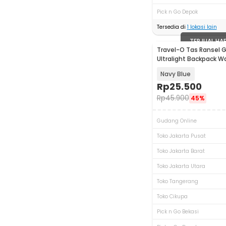
Pick n Go Depok
Tersedia di
1
lokasi lain
TERJUAL HA
Travel-O Tas Ransel 
Ultralight Backpack W
LC21
Navy Blue
Rp
25.500
Rp
45.900
45%
Gudang Online
Toko Jakarta Pusat
Toko Jakarta Barat
Toko Jakarta Utara
Toko Tangerang
Toko Cikupa
Pick n Go Bekasi