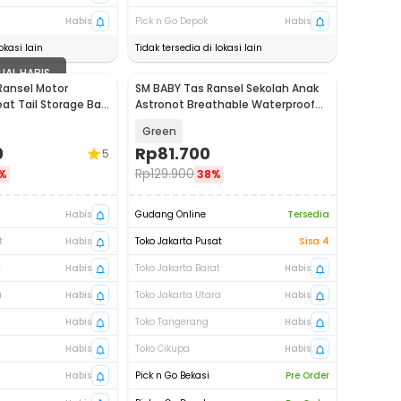
Habis
Pick n Go Depok
Habis
okasi lain
Tidak tersedia di lokasi lain
UAL HABIS
Ransel Motor
SM BABY Tas Ransel Sekolah Anak
eat Tail Storage Bag
Astronot Breathable Waterproof
Safety - LI-50
Green
0
Rp
81.700
5
Rp
129.900
%
38%
Habis
Gudang Online
Tersedia
t
Habis
Toko Jakarta Pusat
Sisa 4
t
Habis
Toko Jakarta Barat
Habis
a
Habis
Toko Jakarta Utara
Habis
Habis
Toko Tangerang
Habis
Habis
Toko Cikupa
Habis
Habis
Pick n Go Bekasi
Pre Order