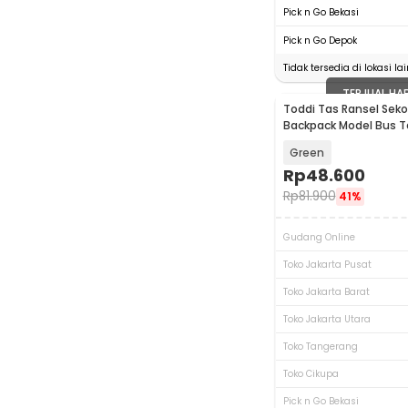
Pick n Go Bekasi
Pick n Go Depok
Tidak tersedia di lokasi lai
TERJUAL HA
Toddi Tas Ransel Seko
Backpack Model Bus T
Green
Rp
48.600
Rp
81.900
41%
Gudang Online
Toko Jakarta Pusat
Toko Jakarta Barat
Toko Jakarta Utara
Toko Tangerang
Toko Cikupa
Pick n Go Bekasi