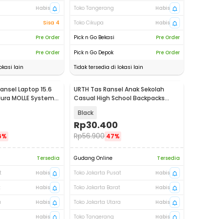
Habis
Toko Tangerang
Habis
Sisa 4
Toko Cikupa
Habis
Pre Order
Pick n Go Bekasi
Pre Order
Pre Order
Pick n Go Depok
Pre Order
okasi lain
Tidak tersedia di lokasi lain
ansel Laptop 15.6
URTH Tas Ransel Anak Sekolah
dura MOLLE System
Casual High School Backpacks
600D Oxford - SC15
Black
Rp
30.400
Rp
56.900
6%
47%
Tersedia
Gudang Online
Tersedia
t
Habis
Toko Jakarta Pusat
Habis
t
Habis
Toko Jakarta Barat
Habis
a
Habis
Toko Jakarta Utara
Habis
Habis
Toko Tangerang
Habis