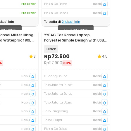
Pre Order
Pick n Go Bekasi
Habis
Pre Order
Pick n Go Depok
Habis
okasi lain
Tersedia di
2
lokasi lain
UAL HABIS
TERJUAL HABIS
nsel Militer Hiking
YYBAG Tas Ransel Laptop
 Waterproof 80L -
Polyester Simple Design with USB
Charging Port - KC15
Black
Rp
72.600
3
4.5
Rp
117.900
%
39%
Habis
Gudang Online
Habis
t
Habis
Toko Jakarta Pusat
Habis
t
Habis
Toko Jakarta Barat
Habis
a
Habis
Toko Jakarta Utara
Habis
Habis
Toko Tangerang
Habis
Habis
Toko Cikupa
Habis
Habis
Pick n Go Bekasi
Habis