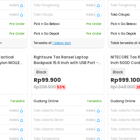
Habis
Toko Tangerang
Habis
Toko Tangerang
Habis
Toko Cikupa
Habis
Toko Cikupa
Pre Order
Pick n Go Bekasi
Pre Order
Pick n Go Bekasi
Pre Order
Pick n Go Depok
Pre Order
Pick n Go Depok
n
Tersedia di
1
lokasi lain
Tidak tersedia di l
actical
Rightsure Tas Ransel Laptop
NITECORE Tas R
ylon MOLLE
Backpack 15.6 Inch with USB Port -
Inch 500D Cor
KC09
23L - BP23 PRO
Black
Black
Rp
99.900
Rp
999.100
Rp
208.900
Rp
1.348.900
53%
2
Tersedia
Gudang Online
Tersedia
Gudang Online
Habis
Toko Jakarta Pusat
Habis
Toko Jakarta Pusa
Habis
Toko Jakarta Barat
Habis
Toko Jakarta Bara
Habis
Toko Jakarta Utara
Habis
Toko Jakarta Utar
Habis
Toko Tangerang
Habis
Toko Tangerang