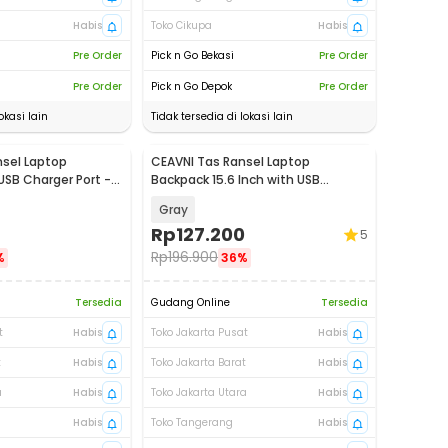
Habis
Toko Cikupa
Habis
Pre Order
Pick n Go Bekasi
Pre Order
Pre Order
Pick n Go Depok
Pre Order
okasi lain
Tidak tersedia di lokasi lain
sel Laptop
CEAVNI Tas Ransel Laptop
USB Charger Port -
Backpack 15.6 Inch with USB
Charger Port - KC32
Gray
Rp
127.200
5
Rp
196.900
%
36%
Tersedia
Gudang Online
Tersedia
t
Habis
Toko Jakarta Pusat
Habis
t
Habis
Toko Jakarta Barat
Habis
a
Habis
Toko Jakarta Utara
Habis
Habis
Toko Tangerang
Habis