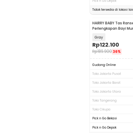
Pick n Go Depok
Tidak tersedia di lokasi lai
HAIRRY BABY Tas Ranse
Perlengkapan Bayi M
Travel Bag - CC23
Gray
Rp
122.100
Rp
189.900
36%
Gudang Online
Toko Jakarta Pusat
Toko Jakarta Barat
Toko Jakarta Utara
Toko Tangerang
Toko Cikupa
Pick n Go Bekasi
Pick n Go Depok