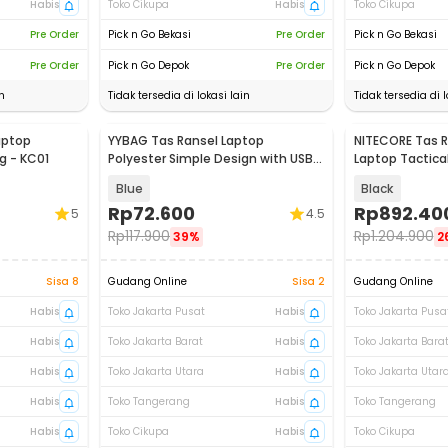
Habis
Toko Cikupa
Habis
Toko Cikupa
Pre Order
Pick n Go Bekasi
Pre Order
Pick n Go Bekasi
Pre Order
Pick n Go Depok
Pre Order
Pick n Go Depok
n
Tidak tersedia di lokasi lain
Tidak tersedia di l
aptop
YYBAG Tas Ransel Laptop
NITECORE Tas 
g - KC01
Polyester Simple Design with USB
Laptop Tactica
Charging Port - KC15
- BP20
Blue
Black
Rp
72.600
Rp
892.40
5
4.5
Rp
117.900
Rp
1.204.900
39%
2
Sisa 8
Gudang Online
Sisa 2
Gudang Online
Habis
Toko Jakarta Pusat
Habis
Toko Jakarta Pusa
Habis
Toko Jakarta Barat
Habis
Toko Jakarta Bara
Habis
Toko Jakarta Utara
Habis
Toko Jakarta Utar
Habis
Toko Tangerang
Habis
Toko Tangerang
Habis
Toko Cikupa
Habis
Toko Cikupa