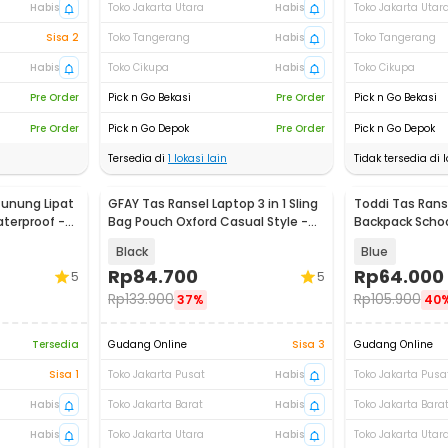
Habis
Toko Jakarta Utara
Habis
Toko Jakarta Utar
Sisa 2
Toko Tangerang
Habis
Toko Tangerang
Habis
Toko Cikupa
Habis
Toko Cikupa
Pre Order
Pick n Go Bekasi
Pre Order
Pick n Go Bekasi
Pre Order
Pick n Go Depok
Pre Order
Pick n Go Depok
Tersedia di
1
lokasi lain
Tidak tersedia di l
Gunung Lipat
GFAY Tas Ransel Laptop 3 in 1 Sling
Toddi Tas Rans
aterproof -
Bag Pouch Oxford Casual Style -
Backpack Scho
KC30
Dinosaur - KC0
Black
Blue
Rp
84.700
Rp
64.000
5
5
Rp
133.900
Rp
105.900
37%
40
Tersedia
Gudang Online
Sisa 3
Gudang Online
Sisa 1
Toko Jakarta Pusat
Habis
Toko Jakarta Pusa
Habis
Toko Jakarta Barat
Habis
Toko Jakarta Bara
Habis
Toko Jakarta Utara
Habis
Toko Jakarta Utar