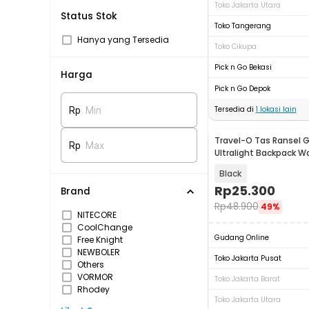
Toko Jakarta Utara
Status Stok
Toko Tangerang
Hanya yang Tersedia
Toko Cikupa
Pick n Go Bekasi
Harga
Pick n Go Depok
Tersedia di
1
lokasi lain
Rp
Min
Travel-O Tas Ransel 
Rp
Max
Ultralight Backpack W
LC21
Black
Rp
25.300
Brand
Rp
48.900
49%
NITECORE
CoolChange
Gudang Online
Free Knight
NEWBOLER
Toko Jakarta Pusat
Others
VORMOR
Toko Jakarta Barat
Rhodey
Toko Jakarta Utara