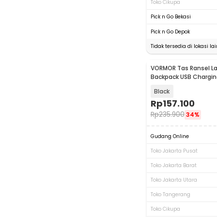
Toko Cikupa
Pick n Go Bekasi
Pick n Go Depok
Tidak tersedia di lokasi lai
VORMOR Tas Ransel L
Backpack USB Chargin
Black
Rp
157.100
Rp
235.900
34%
Gudang Online
Toko Jakarta Pusat
Toko Jakarta Barat
Toko Jakarta Utara
Toko Tangerang
Toko Cikupa