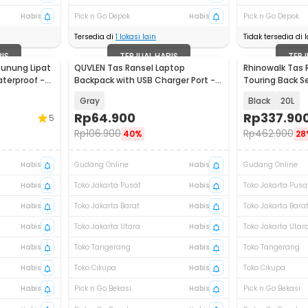
Habis
Pick n Go Depok
Habis
Pick n Go Depok
Tersedia di
1
lokasi lain
Tidak tersedia di l
BIS
TERJUAL HABIS
TERJ
Gunung Lipat
QUVLEN Tas Ransel Laptop
Rhinowalk Tas 
aterproof -
Backpack with USB Charger Port -
Touring Back S
KC04
- CC20
Gray
Black
20L
Rp
64.900
Rp
337.90
5
Rp
106.900
Rp
462.900
40%
28
Habis
Gudang Online
Habis
Gudang Online
Habis
Toko Jakarta Pusat
Habis
Toko Jakarta Pusa
Habis
Toko Jakarta Barat
Habis
Toko Jakarta Bara
Habis
Toko Jakarta Utara
Habis
Toko Jakarta Utar
Habis
Toko Tangerang
Habis
Toko Tangerang
Habis
Toko Cikupa
Habis
Toko Cikupa
Habis
Pick n Go Bekasi
Habis
Pick n Go Bekasi