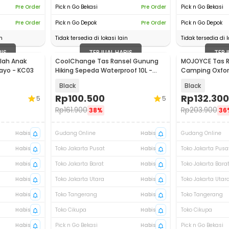
Pre Order
Pick n Go Bekasi
Pre Order
Pick n Go Bekasi
Pre Order
Pick n Go Depok
Pre Order
Pick n Go Depok
n
Tidak tersedia di lokasi lain
Tidak tersedia di l
BIS
TERJUAL HABIS
TERJ
lah Anak
CoolChange Tas Ransel Gunung
MOJOYCE Tas Ra
ayo - KC03
Hiking Sepeda Waterproof 10L -
Camping Oxford
GC10
GC62
Black
Black
Rp
100.500
Rp
132.300
5
5
Rp
161.900
Rp
203.900
38%
36
Habis
Gudang Online
Habis
Gudang Online
Habis
Toko Jakarta Pusat
Habis
Toko Jakarta Pusa
Habis
Toko Jakarta Barat
Habis
Toko Jakarta Bara
Habis
Toko Jakarta Utara
Habis
Toko Jakarta Utar
Habis
Toko Tangerang
Habis
Toko Tangerang
Habis
Toko Cikupa
Habis
Toko Cikupa
Habis
Pick n Go Bekasi
Habis
Pick n Go Bekasi