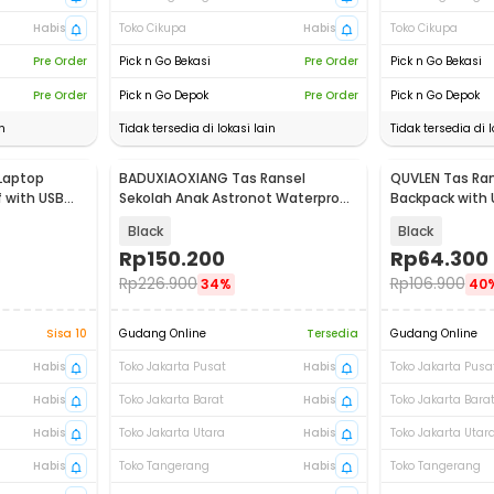
Habis
Toko Cikupa
Habis
Toko Cikupa
Pre Order
Pick n Go Bekasi
Pre Order
Pick n Go Bekasi
Pre Order
Pick n Go Depok
Pre Order
Pick n Go Depok
n
Tidak tersedia di lokasi lain
Tidak tersedia di l
Laptop
BADUXIAOXIANG Tas Ransel
QUVLEN Tas Ran
 with USB
Sekolah Anak Astronot Waterproof
Backpack with 
Multilayer - SC44
KC04
Black
Black
Rp
150.200
Rp
64.300
Rp
226.900
Rp
106.900
34%
40
Sisa 10
Gudang Online
Tersedia
Gudang Online
Habis
Toko Jakarta Pusat
Habis
Toko Jakarta Pusa
Habis
Toko Jakarta Barat
Habis
Toko Jakarta Bara
Habis
Toko Jakarta Utara
Habis
Toko Jakarta Utar
Habis
Toko Tangerang
Habis
Toko Tangerang