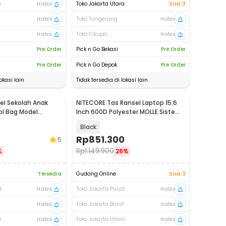
a
Habis
Toko Jakarta Utara
Sisa 3
Habis
Toko Tangerang
Habis
Habis
Toko Cikupa
Habis
Pre Order
Pick n Go Bekasi
Pre Order
Pre Order
Pick n Go Depok
Pre Order
okasi lain
Tidak tersedia di lokasi lain
el Sekolah Anak
NITECORE Tas Ransel Laptop 15.6
ol Bag Model
Inch 600D Polyester MOLLE Sistem
5
23L - BP23
Black
Rp
851.300
5
Rp
1.149.900
%
26%
Tersedia
Gudang Online
Sisa 3
t
Habis
Toko Jakarta Pusat
Habis
t
Habis
Toko Jakarta Barat
Habis
a
Habis
Toko Jakarta Utara
Habis