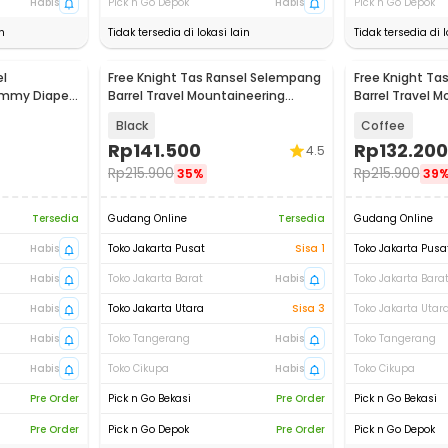
Habis
Pick n Go Depok
Habis
Pick n Go Depok
n
Tidak tersedia di lokasi lain
Tidak tersedia di l
l
Free Knight Tas Ransel Selempang
Free Knight Ta
ummy Diaper
Barrel Travel Mountaineering
Barrel Travel 
Canvas - CC05
Canvas - CC0
Black
Coffee
Rp
141.500
Rp
132.200
4.5
Rp
215.900
Rp
215.900
35%
39
Tersedia
Gudang Online
Tersedia
Gudang Online
Habis
Toko Jakarta Pusat
Sisa 1
Toko Jakarta Pusa
Habis
Toko Jakarta Barat
Habis
Toko Jakarta Bara
Habis
Toko Jakarta Utara
Sisa 3
Toko Jakarta Utar
Habis
Toko Tangerang
Habis
Toko Tangerang
Habis
Toko Cikupa
Habis
Toko Cikupa
Pre Order
Pick n Go Bekasi
Pre Order
Pick n Go Bekasi
Pre Order
Pick n Go Depok
Pre Order
Pick n Go Depok