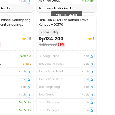
Habis
Pick n Go Depok
Pre Order
okasi lain
Tidak tersedia di lokasi lain
TERJUAL HABIS
s Ransel Selempang
DING XIN CLAN Tas Ransel Travel
Mountaineering
Kanvas - DX170
5
Khaki
Big
Rp
134.200
4.5
5
Rp
205.900
%
35%
Tersedia
Gudang Online
Habis
t
Sisa 2
Toko Jakarta Pusat
Habis
t
Habis
Toko Jakarta Barat
Habis
a
Habis
Toko Jakarta Utara
Habis
Habis
Toko Tangerang
Habis
Habis
Toko Cikupa
Habis
Pre Order
Pick n Go Bekasi
Habis
Pre Order
Pick n Go Depok
Habis