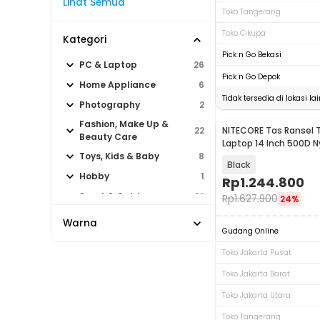
Lihat Semua
Toko Tangerang
Toko Cikupa
Kategori
Pick n Go Bekasi
PC & Laptop
26
Pick n Go Depok
Home Appliance
6
Tidak tersedia di lokasi lai
Photography
2
Fashion, Make Up &
NITECORE Tas Ransel T
22
Beauty Care
Laptop 14 Inch 500D N
18L - BP18
Toys, Kids & Baby
8
Black
Hobby
1
Rp
1.244.800
Sport & Outdoor
22
Rp
1.627.900
24%
Warna
Gudang Online
Toko Jakarta Pusat
Toko Jakarta Barat
Toko Jakarta Utara
Toko Tangerang