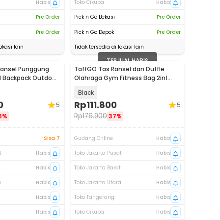
Habis
Toko Cikupa
Habis
Pre Order
Pick n Go Bekasi
Pre Order
Pre Order
Pick n Go Depok
Pre Order
okasi lain
Tidak tersedia di lokasi lain
TERJUAL HABIS
Ransel Punggung
TaffGO Tas Ransel dan Duffle
l Backpack Outdoor
Olahraga Gym Fitness Bag 2in1
Polyester - T90
Black
0
Rp
111.800
5
5
Rp
176.900
6%
37%
Sisa 7
Gudang Online
Habis
t
Habis
Toko Jakarta Pusat
Habis
t
Habis
Toko Jakarta Barat
Habis
a
Habis
Toko Jakarta Utara
Habis
Habis
Toko Tangerang
Habis
Habis
Toko Cikupa
Habis