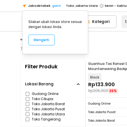
Jabodetabek
ganti
Toko Jakarta Utara
Toko Tangerang
Kategori
Silakan ubah lokasi store sesuai
Toko Cikupa
dengan lokasi Anda.
Pick n Go Jakarta Barat
Senin - J
"tas ransel"
Mengerti
Pick n Go Bekasi
Senin - Jumat (08
Pick n Go Depok
Senin - Jumat (08
73
Produk
Toko Jakarta Pusat
Senin - Sabtu
Guanhua Tas Ransel
Filter Produk
Toko Jakarta Barat
Senin - Sabtu
Mountaineering Back
35 L - GC35
Toko Jakarta Utara
Black
Toko Tangerang
Rp
133.900
Lokasi Barang
Rp
205.900
35%
Toko Cikupa
Gudang Online
Toko Cikupa
Pick n Go Jakarta Barat
Senin - J
Toko Jakarta Barat
Gudang Online
Pick n Go Bekasi
Senin - Jumat (08
Toko Jakarta Pusat
Toko Jakarta Pusat
Toko Jakarta Utara
Pick n Go Depok
Senin - Jumat (08
Toko Tangerang
Toko Jakarta Barat