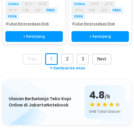
Online
JKTP
JKTB
Online
JKTP
JKTB
JKTU
TGR
CKP
PBKS
JKTU
TGR
CKP
PBKS
PDPK
PDPK
Lihat Ketersediaan Stok
Lihat Ketersediaan Stok
+ Keranjang
+ Keranjang
Prev
1
2
3
Next
Kembali ke atas
4.8
/5
Ulasan Berbelanja Teko Kopi
Online di JakartaNotebook
648
Total Ulasan