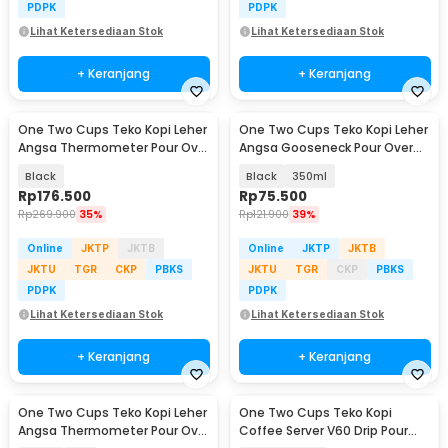
PDPK
PDPK
Lihat Ketersediaan Stok
Lihat Ketersediaan Stok
+ Keranjang
+ Keranjang
One Two Cups Teko Kopi Leher
One Two Cups Teko Kopi Leher
Angsa Thermometer Pour Over
Angsa Gooseneck Pour Over
Kettle 1L - PRF12
Drip Kettle - HS-52
Black
Black
350ml
Rp
176.500
Rp
75.500
Rp
269.900
35%
Rp
121.900
39%
Online
JKTP
JKTB
Online
JKTP
JKTB
JKTU
TGR
CKP
PBKS
JKTU
TGR
CKP
PBKS
PDPK
PDPK
Lihat Ketersediaan Stok
Lihat Ketersediaan Stok
+ Keranjang
+ Keranjang
One Two Cups Teko Kopi Leher
One Two Cups Teko Kopi
Angsa Thermometer Pour Over
Coffee Server V60 Drip Pour