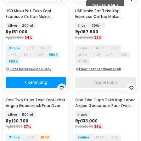
TERJUAL HABIS
HSB Moka Pot Teko Kopi
HSB Moka Pot Teko Kopi
Espresso Coffee Maker
Espresso Coffee Maker
Stovetop Dual Valve - Z60
Stovetop Dual Valve - Z60
Silver
200ml
Silver
300ml
Rp
151.000
Rp
167.900
Rp
227.900
34%
Rp
249.900
33%
Online
JKTP
JKTB
Online
JKTP
JKTB
JKTU
TGR
CKP
PBKS
JKTU
TGR
CKP
PBKS
PDPK
PDPK
Lihat Ketersediaan Stok
Lihat Ketersediaan Stok
+ Keranjang
Terjual Habis
One Two Cups Teko Kopi Leher
One Two Cups Teko Kopi Leher
Angsa Gooseneck Pour Over
Angsa Gooseneck Pour Over
Drip Kettle - TC-50
Kettle 600ml - TC-40
Silver
500ml
Black
Rp
120.700
Rp
133.000
Rp
188.900
37%
Rp
204.900
36%
Online
JKTP
JKTB
Online
JKTP
JKTB