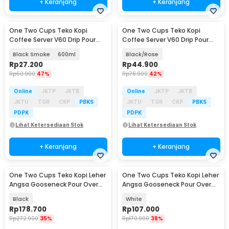
+ Keranjang
+ Keranjang
One Two Cups Teko Kopi
One Two Cups Teko Kopi
Coffee Server V60 Drip Pour
Coffee Server V60 Drip Pour
Over Kaca - XGS-36/60
Over Kaca 600ml - LCS38
Black Smoke
600ml
Black/Rose
Rp
27.200
Rp
44.900
Rp
50.900
47%
Rp
76.900
42%
Online
JKTP
JKTB
Online
JKTP
JKTB
JKTU
TGR
CKP
PBKS
JKTU
TGR
CKP
PBKS
PDPK
PDPK
Lihat Ketersediaan Stok
Lihat Ketersediaan Stok
+ Keranjang
+ Keranjang
One Two Cups Teko Kopi Leher
One Two Cups Teko Kopi Leher
Angsa Gooseneck Pour Over
Angsa Gooseneck Pour Over
Kettle 500ml - TC-55
Kettle 350ml - AGB-35
Black
White
Rp
178.700
Rp
107.000
Rp
272.900
35%
Rp
170.900
38%