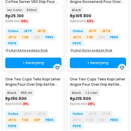
Coffee Server V60 Drip Pour
Angsa Gooseneck Pour Over
Borosilicate Glass - AI101
Kettle 600ml - HS-84
No Color
600ml
Black
Rp
25.100
Rp
109.800
Rp
48.900
49%
Rp
182.900
40%
Online
JKTP
JKTB
Online
JKTP
JKTB
JKTU
TGR
CKP
PBKS
JKTU
TGR
CKP
PBKS
PDPK
PDPK
Lihat Ketersediaan Stok
Lihat Ketersediaan Stok
+ Keranjang
+ Keranjang
One Two Cups Teko Kopi Leher
One Two Cups Teko Kopi Leher
Angsa Pour Over Drip Kettle
Angsa Pour Over Drip Kettle
Thermometer - RT-40
Thermometer - RT-40
Black
955 ml
Black
1.2 Liter
Rp
190.600
Rp
215.500
Rp
272.900
31%
Rp
295.900
28%
Online
JKTP
JKTB
Online
JKTP
JKTB
JKTU
TGR
CKP
PBKS
JKTU
TGR
CKP
PBKS
PDPK
PDPK