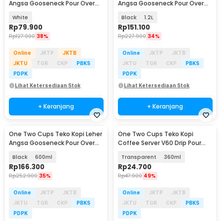
Angsa Gooseneck Pour Over
Angsa Gooseneck Pour Over
Kettle 350ml - AA0450
Drip Kettle - RF-10
White
Black
1.2L
Rp
79.900
Rp
151.100
Rp
127.900
38%
Rp
227.900
34%
Online
JKTP
JKTB
Online
JKTP
JKTB
JKTU
TGR
CKP
PBKS
JKTU
TGR
CKP
PBKS
PDPK
PDPK
Lihat Ketersediaan Stok
Lihat Ketersediaan Stok
+ Keranjang
+ Keranjang
One Two Cups Teko Kopi Leher
One Two Cups Teko Kopi
Angsa Gooseneck Pour Over
Coffee Server V60 Drip Pour
Drip Kettle - TC-36
Over Kaca - XGS-36/60
Black
600ml
Transparent
360ml
Rp
166.300
Rp
24.700
Rp
252.900
35%
Rp
47.900
49%
Online
JKTP
JKTB
Online
JKTP
JKTB
JKTU
TGR
CKP
PBKS
JKTU
TGR
CKP
PBKS
PDPK
PDPK