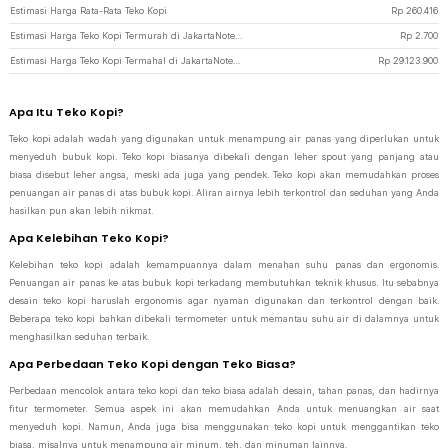
Estimasi Harga Rata-Rata Teko Kopi
Rp
260.416
Estimasi Harga Teko Kopi Termurah di JakartaNotebook
Rp
2.700
Estimasi Harga Teko Kopi Termahal di JakartaNotebook
Rp
29.123.900
Apa Itu Teko Kopi?
Teko kopi adalah wadah yang digunakan untuk menampung air panas yang diperlukan untuk
menyeduh bubuk kopi. Teko kopi biasanya dibekali dengan leher spout yang panjang atau
biasa disebut leher angsa, meski ada juga yang pendek. Teko kopi akan memudahkan proses
penuangan air panas di atas bubuk kopi. Aliran airnya lebih terkontrol dan seduhan yang Anda
hasilkan pun akan lebih nikmat.
Apa Kelebihan Teko Kopi?
Kelebihan teko kopi adalah kemampuannya dalam menahan suhu panas dan ergonomis.
Penuangan air panas ke atas bubuk kopi terkadang membutuhkan teknik khusus. Itu sebabnya
desain teko kopi haruslah ergonomis agar nyaman digunakan dan terkontrol dengan baik.
Beberapa teko kopi bahkan dibekali termometer untuk memantau suhu air di dalamnya untuk
menghasilkan seduhan terbaik.
Apa Perbedaan Teko Kopi dengan Teko Biasa?
Perbedaan mencolok antara teko kopi dan teko biasa adalah desain, tahan panas, dan hadirnya
fitur termometer. Semua aspek ini akan memudahkan Anda untuk menuangkan air saat
menyeduh kopi. Namun, Anda juga bisa menggunakan teko kopi untuk menggantikan teko
biasa, misalnya untuk menampung air minum, teh, dan minuman lainnya.