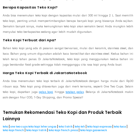
Berapa Kapasitas Teko Kopi?
Anda bisa menemukan teko kopi dengan kapasitas mulai dari 300 ml hingga 2 L. Saat memilih
teko kopi, penting untuk mempertimbangkan berapa banyak kopi yang biasanya Anda sajikan.
Semakin banyak isinya, maka kemungkinan teko kopi akan semakin berat. Anda mungkin lebih
menyukai teko berkapasitas sedang agar lebih mudah digunakan.
Teko Kopi Terbuat dari Apa?
Bahan teko kopi yang ada di pasaran sangat bervariasi, mulai dari keramik, stainless steel, dan
kaca. Bahan yang umum digunakan adalah kaca borosilikat dan stainless steel. Kedua bahan ini
telah teruji tahan panas. Di JakartaNotebook, teko kopi yang menggunakan kedua bahan ini
juga berstandar food grade sehingga tidak mengganggu cita rasa kopi yang Anda buat.
Harga Teko Kopi Terbaik di JakartaNotebook
Anda bisa menemukan teko kopi terbaik di JakartaNotebook dengan harga mulai dari Rp30
ribuan saja. Teko kopi yang ditawarkan juga dari merk ternama, seperti One Two Cups. Selain
teko kopi, dapatkan juga
gelas kopi
hingga
tatakan gelas
. Belanja di JakartaNotebook makin
asik dengan fitur COD, 1-Day Shipping, dan Promo Spesial!
Temukan Rekomendasi Teko Kopi dan Produk Terbaik
Lainnya
teko
|
one two cups teko kopi leher angsa
|
teko listrik
|
teko teh
|
teko kopi espresso
|
teko kaca
|
teko kopi french
|
teko kopi listrik
|
teko kopi french press
|
teko kopi gooseneck