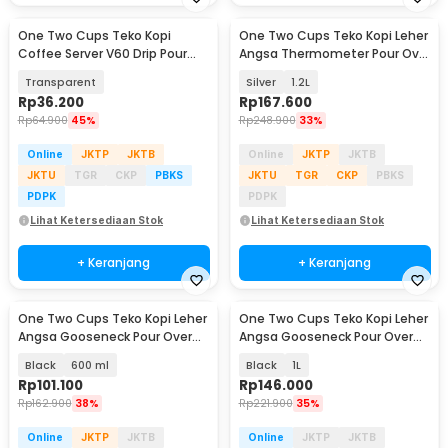
One Two Cups Teko Kopi
One Two Cups Teko Kopi Leher
Coffee Server V60 Drip Pour
Angsa Thermometer Pour Over
Over 600ml - LS048
Drip Kettle - RT-20
Transparent
Silver
1.2L
Rp
36.200
Rp
167.600
Rp
64.900
45%
Rp
248.900
33%
Online
JKTP
JKTB
Online
JKTP
JKTB
JKTU
TGR
CKP
PBKS
JKTU
TGR
CKP
PBKS
PDPK
PDPK
Lihat Ketersediaan Stok
Lihat Ketersediaan Stok
+ Keranjang
+ Keranjang
One Two Cups Teko Kopi Leher
One Two Cups Teko Kopi Leher
Angsa Gooseneck Pour Over
Angsa Gooseneck Pour Over
Drip Kettle - HS-52
Drip Kettle - RF-10
Black
600 ml
Black
1L
Rp
101.100
Rp
146.000
Rp
162.900
38%
Rp
221.900
35%
Online
JKTP
JKTB
Online
JKTP
JKTB