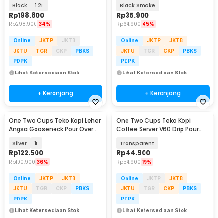
Drip Kettle - OTC265
Over 600ml - LS048
Black
1.2L
Black Smoke
Rp
198.800
Rp
35.900
Rp
298.900
34%
Rp
64.900
45%
Online
JKTP
JKTB
Online
JKTP
JKTB
JKTU
TGR
CKP
PBKS
JKTU
TGR
CKP
PBKS
PDPK
PDPK
Lihat Ketersediaan Stok
Lihat Ketersediaan Stok
+ Keranjang
+ Keranjang
One Two Cups Teko Kopi Leher
One Two Cups Teko Kopi
Angsa Gooseneck Pour Over
Coffee Server V60 Drip Pour
Drip Kettle - RF-10
Over Kaca 600ml - LCS38
Silver
1L
Transparent
Rp
122.500
Rp
44.900
Rp
190.900
36%
Rp
54.900
19%
Online
JKTP
JKTB
Online
JKTP
JKTB
JKTU
TGR
CKP
PBKS
JKTU
TGR
CKP
PBKS
PDPK
PDPK
Lihat Ketersediaan Stok
Lihat Ketersediaan Stok