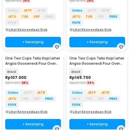
Rp
234.900
34%
Rp
278.900
28%
Online
JKTP
JKTB
Online
JKTP
JKTB
JKTU
TGR
CKP
PBKS
JKTU
TGR
CKP
PBKS
PDPK
PDPK
Lihat Ketersediaan Stok
Lihat Ketersediaan Stok
+ Keranjang
+ Keranjang
One Two Cups Teko Kopi Leher
One Two Cups Teko Kopi Leher
Angsa Gooseneck Pour Over
Angsa Gooseneck Pour Over
Kettle 350ml - AGB-35
Kettle 600ml - STS304
Black
Black
Rp
107.000
Rp
149.700
Rp
170.900
38%
Rp
225.900
34%
Online
JKTP
JKTB
Online
JKTP
JKTB
JKTU
TGR
CKP
PBKS
JKTU
TGR
CKP
PBKS
PDPK
PDPK
Lihat Ketersediaan Stok
Lihat Ketersediaan Stok
+ Keranjang
+ Keranjang