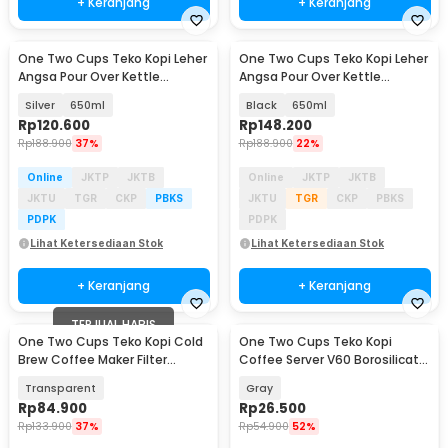
+ Keranjang
+ Keranjang
One Two Cups Teko Kopi Leher
One Two Cups Teko Kopi Leher
Angsa Pour Over Kettle
Angsa Pour Over Kettle
Stainless Steel - HS-40
Stainless Steel - HS-40
Silver
650ml
Black
650ml
Rp
120.600
Rp
148.200
Rp
188.900
37%
Rp
188.900
22%
Online
JKTP
JKTB
Online
JKTP
JKTB
JKTU
TGR
CKP
PBKS
JKTU
TGR
CKP
PBKS
PDPK
PDPK
Lihat Ketersediaan Stok
Lihat Ketersediaan Stok
+ Keranjang
+ Keranjang
TERJUAL HABIS
One Two Cups Teko Kopi Cold
One Two Cups Teko Kopi
Brew Coffee Maker Filter
Coffee Server V60 Borosilicate
Stainless 800ml - OD-15
1-2 Cup 300ml - WJ9
Transparent
Gray
Rp
84.900
Rp
26.500
Rp
133.900
37%
Rp
54.900
52%