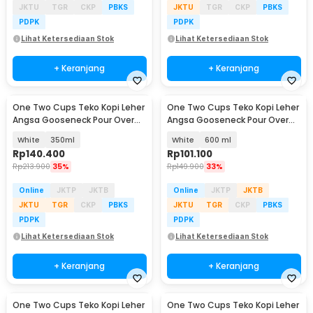
JKTU
TGR
CKP
PBKS
JKTU
TGR
CKP
PBKS
PDPK
PDPK
Lihat Ketersediaan Stok
Lihat Ketersediaan Stok
+ Keranjang
+ Keranjang
One Two Cups Teko Kopi Leher
One Two Cups Teko Kopi Leher
Angsa Gooseneck Pour Over
Angsa Gooseneck Pour Over
Drip Kettle - TC-36
Drip Kettle - HS-52
White
350ml
White
600 ml
Rp
140.400
Rp
101.100
Rp
213.900
35%
Rp
149.900
33%
Online
JKTP
JKTB
Online
JKTP
JKTB
JKTU
TGR
CKP
PBKS
JKTU
TGR
CKP
PBKS
PDPK
PDPK
Lihat Ketersediaan Stok
Lihat Ketersediaan Stok
+ Keranjang
+ Keranjang
One Two Cups Teko Kopi Leher
One Two Cups Teko Kopi Leher