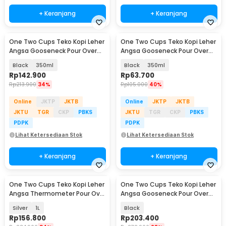
+ Keranjang
+ Keranjang
One Two Cups Teko Kopi Leher
One Two Cups Teko Kopi Leher
Angsa Gooseneck Pour Over
Angsa Gooseneck Pour Over
Drip Kettle - TC-36
Drip Kettle - AA049
Black
350ml
Black
350ml
Rp
142.900
Rp
63.700
Rp
213.900
34%
Rp
105.000
40%
Online
JKTP
JKTB
Online
JKTP
JKTB
JKTU
TGR
CKP
PBKS
JKTU
TGR
CKP
PBKS
PDPK
PDPK
Lihat Ketersediaan Stok
Lihat Ketersediaan Stok
+ Keranjang
+ Keranjang
One Two Cups Teko Kopi Leher
One Two Cups Teko Kopi Leher
Angsa Thermometer Pour Over
Angsa Gooseneck Pour Over
Drip Kettle - RT-20
Kettle 500ml - TC-51
Silver
1L
Black
Rp
156.800
Rp
203.400