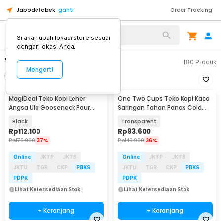
Jabodetabek
ganti
Order Tracking
Silakan ubah lokasi store sesuai
dengan lokasi Anda.
"teko kopi"
180
Produk
Mengerti
Filter
Urutkan
MagiDeal Teko Kopi Leher
One Two Cups Teko Kopi Kaca
Angsa Ula Gooseneck Pour
Saringan Tahan Panas Cold
Over Kettle 1.5L - HR-5082
Brew Maker 800ml - OD-10
Black
Transparent
Rp
112.100
Rp
93.600
Rp
176.900
37%
Rp
145.900
36%
Online
JKTP
JKTB
Online
JKTP
JKTB
JKTU
TGR
CKP
PBKS
JKTU
TGR
CKP
PBKS
PDPK
PDPK
Lihat Ketersediaan Stok
Lihat Ketersediaan Stok
+ Keranjang
+ Keranjang