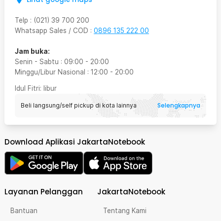
Telp
:
(021) 39 700 200
Whatsapp Sales / COD
:
0896 135 222 00
Jam buka:
Senin - Sabtu
:
09:00
-
20:00
Minggu/Libur Nasional
:
12:00
-
20:00
Idul Fitri
: libur
Selengkapnya
Beli langsung/self pickup di kota lainnya
Download Aplikasi JakartaNotebook
Layanan Pelanggan
JakartaNotebook
Bantuan
Tentang Kami