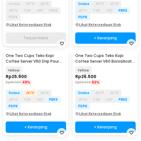
Online
JKTP
JKTB
Online
JKTP
JKTB
JKTU
TGR
CKP
PBKS
JKTU
TGR
CKP
PBKS
PDPK
PDPK
Lihat Ketersediaan Stok
Lihat Ketersediaan Stok
Terjual Habis
+ Keranjang
One Two Cups Teko Kopi
One Two Cups Teko Kopi
Coffee Server V60 Drip Pour
Coffee Server V60 Borosilicate
Borosilicate 600ml - XGS-60
1-2 Cup 300ml - WJ9
Yellow
Yellow
Rp
25.900
Rp
26.500
Rp
49.900
49%
Rp
54.900
52%
Online
JKTP
JKTB
Online
JKTP
JKTB
JKTU
TGR
CKP
PBKS
JKTU
TGR
CKP
PBKS
PDPK
PDPK
Lihat Ketersediaan Stok
Lihat Ketersediaan Stok
+ Keranjang
+ Keranjang