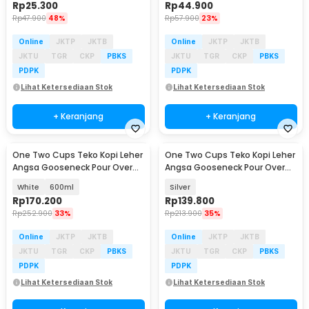
Rp
25.300
Rp
44.900
Rp
47.900
48%
Rp
57.900
23%
Online
JKTP
JKTB
Online
JKTP
JKTB
JKTU
TGR
CKP
PBKS
JKTU
TGR
CKP
PBKS
PDPK
PDPK
Lihat Ketersediaan Stok
Lihat Ketersediaan Stok
+ Keranjang
+ Keranjang
One Two Cups Teko Kopi Leher
One Two Cups Teko Kopi Leher
Angsa Gooseneck Pour Over
Angsa Gooseneck Pour Over
Drip Kettle - TC-36
Kettle 600ml - STS304
White
600ml
Silver
Rp
170.200
Rp
139.800
Rp
252.900
33%
Rp
213.900
35%
Online
JKTP
JKTB
Online
JKTP
JKTB
JKTU
TGR
CKP
PBKS
JKTU
TGR
CKP
PBKS
PDPK
PDPK
Lihat Ketersediaan Stok
Lihat Ketersediaan Stok