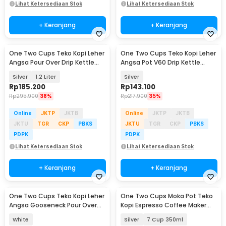
Lihat Ketersediaan Stok
Lihat Ketersediaan Stok
+ Keranjang
+ Keranjang
One Two Cups Teko Kopi Leher
One Two Cups Teko Kopi Leher
Angsa Pour Over Drip Kettle
Angsa Pot V60 Drip Kettle
Thermometer - RT-40
960ml - RF-15
Silver
1.2 Liter
Silver
Rp
185.200
Rp
143.100
Rp
295.900
38%
Rp
217.900
35%
Online
JKTP
JKTB
Online
JKTP
JKTB
JKTU
TGR
CKP
PBKS
JKTU
TGR
CKP
PBKS
PDPK
PDPK
Lihat Ketersediaan Stok
Lihat Ketersediaan Stok
+ Keranjang
+ Keranjang
One Two Cups Teko Kopi Leher
One Two Cups Moka Pot Teko
Angsa Gooseneck Pour Over
Kopi Espresso Coffee Maker
Kettle 600ml - HS-84
Stovetop - Z52
White
Silver
7 Cup 350ml