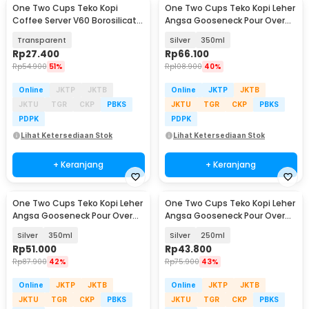
One Two Cups Teko Kopi
One Two Cups Teko Kopi Leher
Coffee Server V60 Borosilicate
Angsa Gooseneck Pour Over
1-2 Cup 300ml - WJ9
Drip Kettle - HS-52
Transparent
Silver
350ml
Rp
27.400
Rp
66.100
Rp
54.900
51%
Rp
108.900
40%
Online
JKTP
JKTB
Online
JKTP
JKTB
JKTU
TGR
CKP
PBKS
JKTU
TGR
CKP
PBKS
PDPK
PDPK
Lihat Ketersediaan Stok
Lihat Ketersediaan Stok
+ Keranjang
+ Keranjang
One Two Cups Teko Kopi Leher
One Two Cups Teko Kopi Leher
Angsa Gooseneck Pour Over
Angsa Gooseneck Pour Over
Drip Kettle - AA049
Drip Kettle - AA049
Silver
350ml
Silver
250ml
Rp
51.000
Rp
43.800
Rp
87.900
42%
Rp
75.900
43%
Online
JKTP
JKTB
Online
JKTP
JKTB
JKTU
TGR
CKP
PBKS
JKTU
TGR
CKP
PBKS