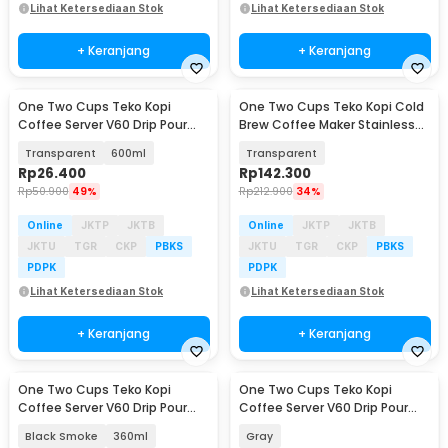
Lihat Ketersediaan Stok
Lihat Ketersediaan Stok
+ Keranjang
+ Keranjang
One Two Cups Teko Kopi
One Two Cups Teko Kopi Cold
Coffee Server V60 Drip Pour
Brew Coffee Maker Stainless
Over Kaca - XGS-36/60
Filter 1.6L - MD-11
Transparent
600ml
Transparent
Rp
26.400
Rp
142.300
Rp
50.900
49%
Rp
212.900
34%
Online
JKTP
JKTB
Online
JKTP
JKTB
JKTU
TGR
CKP
PBKS
JKTU
TGR
CKP
PBKS
PDPK
PDPK
Lihat Ketersediaan Stok
Lihat Ketersediaan Stok
+ Keranjang
+ Keranjang
One Two Cups Teko Kopi
One Two Cups Teko Kopi
Coffee Server V60 Drip Pour
Coffee Server V60 Drip Pour
Over Kaca - XGS-36/60
Over Kaca 600ml - LCS38
Black Smoke
360ml
Gray