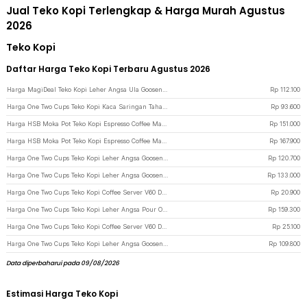
Jual Teko Kopi Terlengkap & Harga Murah Agustus
2026
Teko Kopi
Daftar Harga Teko Kopi Terbaru Agustus 2026
Harga MagiDeal Teko Kopi Leher Angsa Ula Gooseneck Pour Over Kettle 1.5L - HR-5082 - Black
Rp
112.100
Harga One Two Cups Teko Kopi Kaca Saringan Tahan Panas Cold Brew Maker 800ml - OD-10 - Transparent
Rp
93.600
Harga HSB Moka Pot Teko Kopi Espresso Coffee Maker Stovetop Dual Valve 200ml - Z60 - Silver
Rp
151.000
Harga HSB Moka Pot Teko Kopi Espresso Coffee Maker Stovetop Dual Valve 300ml - Z60 - Silver
Rp
167.900
Harga One Two Cups Teko Kopi Leher Angsa Gooseneck Pour Over Drip Kettle 500ml - TC-50 - Silver
Rp
120.700
Harga One Two Cups Teko Kopi Leher Angsa Gooseneck Pour Over Kettle 600ml - TC-40 - Black
Rp
133.000
Harga One Two Cups Teko Kopi Coffee Server V60 Drip Pour Borosilicate Glass 400ml - AI101
Rp
20.900
Harga One Two Cups Teko Kopi Leher Angsa Pour Over Drip Kettle Thermometer 955ml - RT-40 - Silver
Rp
159.300
Harga One Two Cups Teko Kopi Coffee Server V60 Drip Pour Borosilicate Glass 600ml - AI101
Rp
25.100
Harga One Two Cups Teko Kopi Leher Angsa Gooseneck Pour Over Kettle 600ml - HS-84 - Black
Rp
109.800
Data diperbaharui pada 09/08/2026
Estimasi Harga Teko Kopi