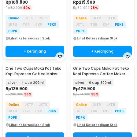
Rp
109.800
Rp
219.900
Rp
182.900
40%
Rp
301.900
28%
Online
JKTP
JKTB
Online
JKTP
JKTB
JKTU
TGR
CKP
PBKS
JKTU
TGR
CKP
PBKS
PDPK
PDPK
Lihat Ketersediaan Stok
Lihat Ketersediaan Stok
+ Keranjang
+ Keranjang
One Two Cups Moka Pot Teko
One Two Cups Moka Pot Teko
Kopi Espresso Coffee Maker
Kopi Espresso Coffee Maker
Stovetop - Z25
Stovetop - Z25
Silver
4 Cup 200ml
Silver
6 Cup 300ml
Rp
129.900
Rp
179.900
Rp
200.900
36%
Rp
274.900
35%
Online
JKTP
JKTB
Online
JKTP
JKTB
JKTU
TGR
CKP
PBKS
JKTU
TGR
CKP
PBKS
PDPK
PDPK
Lihat Ketersediaan Stok
Lihat Ketersediaan Stok