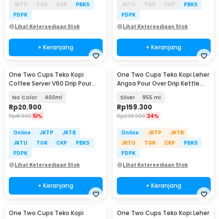
JKTU
TGR
CKP
PBKS
JKTU
TGR
CKP
PBKS
PDPK
PDPK
Lihat Ketersediaan Stok
Lihat Ketersediaan Stok
+ Keranjang
+ Keranjang
One Two Cups Teko Kopi
One Two Cups Teko Kopi Leher
Coffee Server V60 Drip Pour
Angsa Pour Over Drip Kettle
Borosilicate Glass - AI101
Thermometer - RT-40
No Color
400ml
Silver
955 ml
Rp
20.900
Rp
159.300
Rp
41.900
51%
Rp
238.900
34%
Online
JKTP
JKTB
Online
JKTP
JKTB
JKTU
TGR
CKP
PBKS
JKTU
TGR
CKP
PBKS
PDPK
PDPK
Lihat Ketersediaan Stok
Lihat Ketersediaan Stok
+ Keranjang
+ Keranjang
One Two Cups Teko Kopi
One Two Cups Teko Kopi Leher