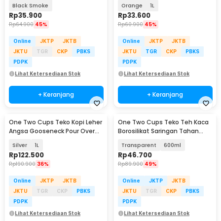
Over 600ml - LS048
Borosilicate Teapot - TK12
Black Smoke
Orange
1L
Rp
35.900
Rp
33.600
Rp
64.900
45%
Rp
60.900
45%
Online
JKTP
JKTB
Online
JKTP
JKTB
JKTU
TGR
CKP
PBKS
JKTU
TGR
CKP
PBKS
PDPK
PDPK
Lihat Ketersediaan Stok
Lihat Ketersediaan Stok
+ Keranjang
+ Keranjang
One Two Cups Teko Kopi Leher
One Two Cups Teko Teh Kaca
Angsa Gooseneck Pour Over
Borosilikat Saringan Tahan
Drip Kettle - RF-10
Panas Teapot - K77
Silver
1L
Transparent
600ml
Rp
122.500
Rp
46.700
Rp
190.900
36%
Rp
89.900
49%
Online
JKTP
JKTB
Online
JKTP
JKTB
JKTU
TGR
CKP
PBKS
JKTU
TGR
CKP
PBKS
PDPK
PDPK
Lihat Ketersediaan Stok
Lihat Ketersediaan Stok