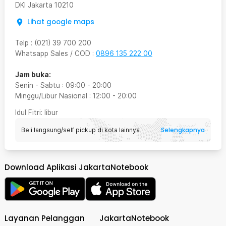
DKI Jakarta
10210
Lihat google maps
Telp
:
(021) 39 700 200
Whatsapp Sales / COD
:
0896 135 222 00
Jam buka:
Senin - Sabtu
:
09:00
-
20:00
Minggu/Libur Nasional
:
12:00
-
20:00
Idul Fitri
: libur
Selengkapnya
Beli langsung/self pickup di kota lainnya
Download Aplikasi JakartaNotebook
Layanan Pelanggan
JakartaNotebook