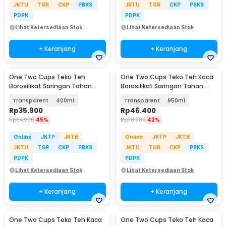
JKTU
TGR
CKP
PBKS
JKTU
TGR
CKP
PBKS
PDPK
PDPK
Lihat Ketersediaan Stok
Lihat Ketersediaan Stok
+ Keranjang
+ Keranjang
One Two Cups Teko Teh
One Two Cups Teko Teh Kaca
Borosilikat Saringan Tahan
Borosilikat Saringan Tahan
Panas Teapot - 8CV101
Panas Teapot - TP-761
Transparent
400ml
Transparent
950ml
Rp
35.900
Rp
46.400
Rp
64.900
45%
Rp
78.900
42%
Online
JKTP
JKTB
Online
JKTP
JKTB
JKTU
TGR
CKP
PBKS
JKTU
TGR
CKP
PBKS
PDPK
PDPK
Lihat Ketersediaan Stok
Lihat Ketersediaan Stok
+ Keranjang
+ Keranjang
One Two Cups Teko Teh Kaca
One Two Cups Teko Teh Kaca