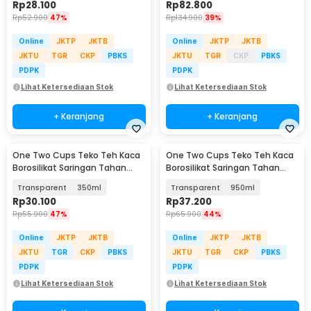
Rp
28.100
Rp
82.800
Rp
52.900
47%
Rp
134.900
39%
Online
JKTP
JKTB
Online
JKTP
JKTB
JKTU
TGR
CKP
PBKS
JKTU
TGR
CKP
PBKS
PDPK
PDPK
Lihat Ketersediaan Stok
Lihat Ketersediaan Stok
+ Keranjang
+ Keranjang
One Two Cups Teko Teh Kaca
One Two Cups Teko Teh Kaca
Borosilikat Saringan Tahan
Borosilikat Saringan Tahan
Panas Teapot - TP-761
Panas Teapot - TP-760
Transparent
350ml
Transparent
950ml
Rp
30.100
Rp
37.200
Rp
55.900
47%
Rp
65.900
44%
Online
JKTP
JKTB
Online
JKTP
JKTB
JKTU
TGR
CKP
PBKS
JKTU
TGR
CKP
PBKS
PDPK
PDPK
Lihat Ketersediaan Stok
Lihat Ketersediaan Stok