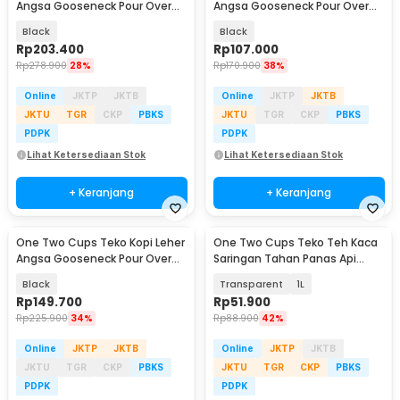
Angsa Gooseneck Pour Over
Angsa Gooseneck Pour Over
Kettle 500ml - TC-51
Kettle 350ml - AGB-35
Black
Black
Rp
203.400
Rp
107.000
Rp
278.900
28%
Rp
170.900
38%
Online
JKTP
JKTB
Online
JKTP
JKTB
JKTU
TGR
CKP
PBKS
JKTU
TGR
CKP
PBKS
PDPK
PDPK
Lihat Ketersediaan Stok
Lihat Ketersediaan Stok
+ Keranjang
+ Keranjang
One Two Cups Teko Kopi Leher
One Two Cups Teko Teh Kaca
Angsa Gooseneck Pour Over
Saringan Tahan Panas Api
Kettle 600ml - STS304
Infuser Teapot - 8CV102
Black
Transparent
1L
Rp
149.700
Rp
51.900
Rp
225.900
34%
Rp
88.900
42%
Online
JKTP
JKTB
Online
JKTP
JKTB
JKTU
TGR
CKP
PBKS
JKTU
TGR
CKP
PBKS
PDPK
PDPK