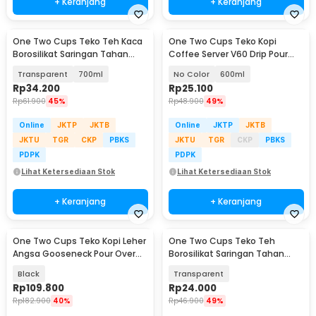
+ Keranjang
+ Keranjang
One Two Cups Teko Teh Kaca
One Two Cups Teko Kopi
Borosilikat Saringan Tahan
Coffee Server V60 Drip Pour
Panas Teapot - TP-760
Borosilicate Glass - AI101
Transparent
700ml
No Color
600ml
Rp
34.200
Rp
25.100
Rp
61.900
45%
Rp
48.900
49%
Online
JKTP
JKTB
Online
JKTP
JKTB
JKTU
TGR
CKP
PBKS
JKTU
TGR
CKP
PBKS
PDPK
PDPK
Lihat Ketersediaan Stok
Lihat Ketersediaan Stok
+ Keranjang
+ Keranjang
One Two Cups Teko Kopi Leher
One Two Cups Teko Teh
Angsa Gooseneck Pour Over
Borosilikat Saringan Tahan
Kettle 600ml - HS-84
Panas Teapot 500ml - TP-757
Black
Transparent
Rp
109.800
Rp
24.000
Rp
182.900
40%
Rp
46.900
49%