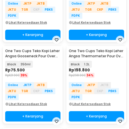
Online
JKTP
JKTB
Online
JKTP
JKTB
JKTU
TGR
CKP
PBKS
JKTU
TGR
CKP
PBKS
PDPK
PDPK
Lihat Ketersediaan Stok
Lihat Ketersediaan Stok
+ Keranjang
+ Keranjang
One Two Cups Teko Kopi Leher
One Two Cups Teko Kopi Leher
Angsa Gooseneck Pour Over
Angsa Thermometer Pour Over
Drip Kettle - HS-52
Drip Kettle - OTC265
Black
350ml
Black
1.2L
Rp
75.500
Rp
198.800
Rp
121.900
39%
Rp
298.900
34%
Online
JKTP
JKTB
Online
JKTP
JKTB
JKTU
TGR
CKP
PBKS
JKTU
TGR
CKP
PBKS
PDPK
PDPK
Lihat Ketersediaan Stok
Lihat Ketersediaan Stok
+ Keranjang
+ Keranjang