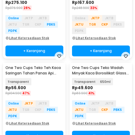
Rp
275.100
Rp
167.600
Rp
376.900
28%
Rp
248.900
33%
Online
JKTP
JKTB
Online
JKTP
JKTB
JKTU
TGR
CKP
PBKS
JKTU
TGR
CKP
PBKS
PDPK
PDPK
Lihat Ketersediaan Stok
Lihat Ketersediaan Stok
+ Keranjang
+ Keranjang
One Two Cups Teko Teh Kaca
One Two Cups Teko Wadah
Saringan Tahan Panas Api
Minyak Kaca Borosilikat Glass
Glass Teapot 500ml - BR-218
Heat Resistant - KG75
Transparent
Transparent
650ml
Rp
56.600
Rp
49.600
Rp
104.900
47%
Rp
83.900
41%
Online
JKTP
JKTB
Online
JKTP
JKTB
JKTU
TGR
CKP
PBKS
JKTU
TGR
CKP
PBKS
PDPK
PDPK
Lihat Ketersediaan Stok
Lihat Ketersediaan Stok