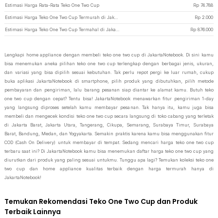
Estimasi Harga Rata-Rata Teko One Two Cup
Rp
74.788
Estimasi Harga Teko One Two Cup Termurah di JakartaNotebook
Rp
2.000
Estimasi Harga Teko One Two Cup Termahal di JakartaNotebook
Rp
876.000
Lengkapi home appliance dengan membeli teko one two cup di JakartaNotebook. Di sini kamu
bisa menemukan aneka pilihan teko one two cup terlengkap dengan berbagai jenis, ukuran,
dan variasi yang bisa dipilih sesuai kebutuhan. Tak perlu repot pergi ke luar rumah, cukup
buka aplikasi JakartaNotebook di smartphone, pilih produk yang dibutuhkan, pilih metode
pembayaran dan pengiriman, lalu barang pesanan siap diantar ke alamat kamu. Butuh teko
one two cup dengan cepat? Tentu bisa! JakartaNotebook menawarkan fitur pengiriman 1-day
yang langsung diproses setelah kamu membayar pesanan. Tak hanya itu, kamu juga bisa
membeli dan mengecek kondisi teko one two cup secara langsung di toko cabang yang terletak
di Jakarta Barat, Jakarta Utara, Tangerang, Cikupa, Semarang, Surabaya Timur, Surabaya
Barat, Bandung, Medan, dan Yogyakarta. Semakin praktis karena kamu bisa menggunakan fitur
COD (Cash On Delivery) untuk membayar di tempat. Sedang mencari harga teko one two cup
terbaru saat ini? Di JakartaNotebook kamu bisa menemukan daftar harga teko one two cup yang
diurutkan dari produk yang paling sesuai untukmu. Tunggu apa lagi? Temukan koleksi teko one
two cup dan home appliance kualitas terbaik dengan harga termurah hanya di
JakartaNotebook!
Temukan Rekomendasi Teko One Two Cup dan Produk
Terbaik Lainnya