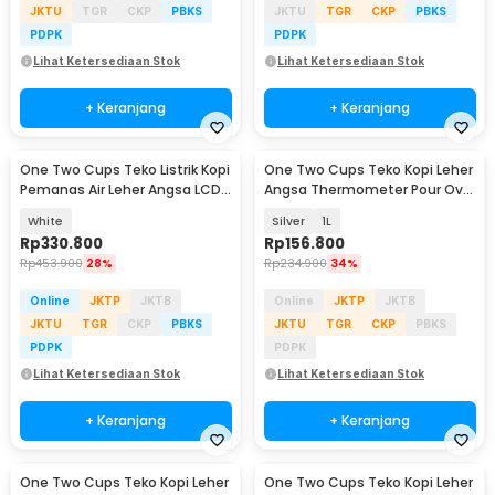
JKTU
TGR
CKP
PBKS
JKTU
TGR
CKP
PBKS
PDPK
PDPK
Lihat Ketersediaan Stok
Lihat Ketersediaan Stok
+ Keranjang
+ Keranjang
One Two Cups Teko Listrik Kopi
One Two Cups Teko Kopi Leher
Pemanas Air Leher Angsa LCD
Angsa Thermometer Pour Over
1000W 1L - HR-462
Drip Kettle - RT-20
White
Silver
1L
Rp
330.800
Rp
156.800
Rp
453.900
28%
Rp
234.900
34%
Online
JKTP
JKTB
Online
JKTP
JKTB
JKTU
TGR
CKP
PBKS
JKTU
TGR
CKP
PBKS
PDPK
PDPK
Lihat Ketersediaan Stok
Lihat Ketersediaan Stok
+ Keranjang
+ Keranjang
One Two Cups Teko Kopi Leher
One Two Cups Teko Kopi Leher