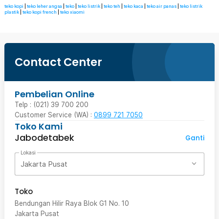
teko kopi
|
teko leher angsa
|
teko
|
teko listrik
|
teko teh
|
teko kaca
|
teko air panas
|
teko listrik
plastik
|
teko kopi french
|
teko xiaomi
Contact Center
Pembelian Online
Telp : (021) 39 700 200
Customer Service (WA) :
0899 721 7050
Toko Kami
Jabodetabek
Ganti
Lokasi
Jakarta Pusat
Toko
Bendungan Hilir Raya Blok G1 No. 10
Jakarta Pusat