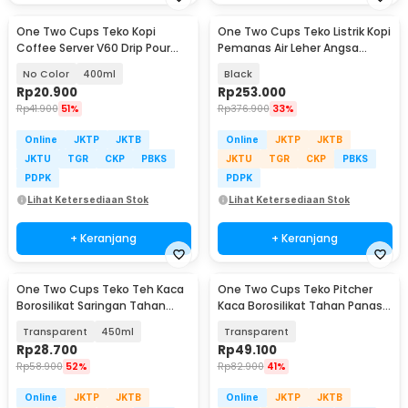
One Two Cups Teko Kopi
One Two Cups Teko Listrik Kopi
Coffee Server V60 Drip Pour
Pemanas Air Leher Angsa
Borosilicate Glass - AI101
1000W 1L - HR-462
No Color
400ml
Black
Rp
20.900
Rp
253.000
Rp
41.900
51%
Rp
376.900
33%
Online
JKTP
JKTB
Online
JKTP
JKTB
JKTU
TGR
CKP
PBKS
JKTU
TGR
CKP
PBKS
PDPK
PDPK
Lihat Ketersediaan Stok
Lihat Ketersediaan Stok
+ Keranjang
+ Keranjang
One Two Cups Teko Teh Kaca
One Two Cups Teko Pitcher
Borosilikat Saringan Tahan
Kaca Borosilikat Tahan Panas
Panas Teapot - TP-760
Water Jug 2.2L - SL330
Transparent
450ml
Transparent
Rp
28.700
Rp
49.100
Rp
58.900
52%
Rp
82.900
41%
Online
JKTP
JKTB
Online
JKTP
JKTB