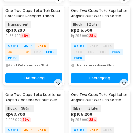
One Two Cups Teko Teh Kaca
One Two Cups Teko Kopi Leher
Borosilikat Saringan Tahan
Angsa Pour Over Drip Kettle
Panas Teapot 1L - BR-384
Thermometer - RT-40
Transparent
Black
1.2 Liter
Rp
30.200
Rp
215.500
Rp
55.900
46%
Rp
295.900
28%
Online
JKTP
JKTB
Online
JKTP
JKTB
JKTU
TGR
CKP
PBKS
JKTU
TGR
CKP
PBKS
PDPK
PDPK
Lihat Ketersediaan Stok
Lihat Ketersediaan Stok
+ Keranjang
+ Keranjang
One Two Cups Teko Kopi Leher
One Two Cups Teko Kopi Leher
Angsa Gooseneck Pour Over
Angsa Pour Over Drip Kettle
Drip Kettle - AA049
Thermometer - RT-40
Black
350ml
Silver
1.2 Liter
Rp
63.700
Rp
185.200
Rp
105.000
40%
Rp
295.900
38%
Online
JKTP
JKTB
Online
JKTP
JKTB