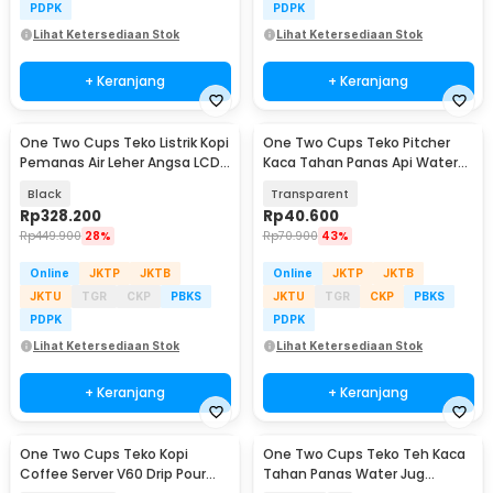
PDPK
PDPK
Lihat Ketersediaan Stok
Lihat Ketersediaan Stok
+ Keranjang
+ Keranjang
One Two Cups Teko Listrik Kopi
One Two Cups Teko Pitcher
Pemanas Air Leher Angsa LCD
Kaca Tahan Panas Api Water
1000W 1L - HR-462
Jug 1.38L - YS-6337
Black
Transparent
Rp
328.200
Rp
40.600
Rp
449.900
28%
Rp
70.900
43%
Online
JKTP
JKTB
Online
JKTP
JKTB
JKTU
TGR
CKP
PBKS
JKTU
TGR
CKP
PBKS
PDPK
PDPK
Lihat Ketersediaan Stok
Lihat Ketersediaan Stok
+ Keranjang
+ Keranjang
One Two Cups Teko Kopi
One Two Cups Teko Teh Kaca
Coffee Server V60 Drip Pour
Tahan Panas Water Jug