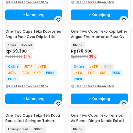
Lihat Ketersediaan Stok
Lihat Ketersediaan Stok
+ Keranjang
+ Keranjang
One Two Cups Teko Kopi Leher
One Two Cups Teko Kopi Leher
Angsa Pour Over Drip Kettle
Angsa Thermometer Pour Over
Thermometer - RT-40
Kettle 1L - PRF12
Silver
955 ml
Black
Rp
159.300
Rp
176.500
Rp
238.900
34%
Rp
269.900
35%
Online
JKTP
JKTB
Online
JKTP
JKTB
JKTU
TGR
CKP
PBKS
JKTU
TGR
CKP
PBKS
PDPK
PDPK
Lihat Ketersediaan Stok
Lihat Ketersediaan Stok
+ Keranjang
+ Keranjang
One Two Cups Teko Teh Kaca
One Two Cups Teko Termos
Borosilikat Saringan Tahan
Air Panas Dingin Nordic Estetik
Panas Teapot - K1
2 Layer 1L - LS-029
Transparent
700ml
Black