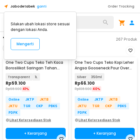
Jabodetabek
ganti
Order Tracking
Silakan ubah lokasi store sesuai
dengan lokasi Anda.
"teko one two cup"
267
Produk
Mengerti
Filter
Urutkan
One Two Cups Teko Teh Kaca
One Two Cups Teko Kopi Leher
Borosilikat Saringan Tahan
Angsa Gooseneck Pour Over
Panas Teapot - 8CV101
Drip Kettle - HS-52
Transparent
1L
Silver
350ml
Rp
59.100
Rp
66.100
Rp
98.900
41%
Rp
108.900
40%
Online
JKTP
JKTB
Online
JKTP
JKTB
JKTU
TGR
CKP
PBKS
JKTU
TGR
CKP
PBKS
PDPK
PDPK
Lihat Ketersediaan Stok
Lihat Ketersediaan Stok
+ Keranjang
+ Keranjang