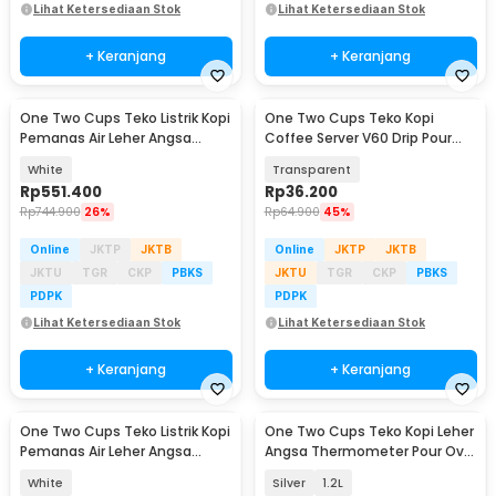
Lihat Ketersediaan Stok
Lihat Ketersediaan Stok
+ Keranjang
+ Keranjang
One Two Cups Teko Listrik Kopi
One Two Cups Teko Kopi
Pemanas Air Leher Angsa
Coffee Server V60 Drip Pour
1200W 1L - KT10 PRO
Over 600ml - LS048
White
Transparent
Rp
551.400
Rp
36.200
Rp
744.900
26%
Rp
64.900
45%
Online
JKTP
JKTB
Online
JKTP
JKTB
JKTU
TGR
CKP
PBKS
JKTU
TGR
CKP
PBKS
PDPK
PDPK
Lihat Ketersediaan Stok
Lihat Ketersediaan Stok
+ Keranjang
+ Keranjang
One Two Cups Teko Listrik Kopi
One Two Cups Teko Kopi Leher
Pemanas Air Leher Angsa
Angsa Thermometer Pour Over
1000W 1L - HR-462
Drip Kettle - RT-20
White
Silver
1.2L