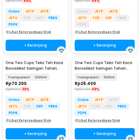
Rp
128.900
49%
Rp
69.900
44%
Online
JKTP
JKTB
Online
JKTP
JKTB
JKTU
TGR
CKP
PBKS
JKTU
TGR
CKP
PBKS
PDPK
PDPK
Lihat Ketersediaan Stok
Lihat Ketersediaan Stok
+ Keranjang
+ Keranjang
One Two Cups Teko Teh Kaca
One Two Cups Teko Teh Kaca
Borosilikat Saringan Tahan
Borosilikat Saringan Tahan
Panas Teapot - CV102
Panas Teapot - K1
Transparent
1200ml
Transparent
500ml
Rp
70.200
Rp
26.400
Rp
114.900
39%
Rp
50.900
49%
Online
JKTP
JKTB
Online
JKTP
JKTB
JKTU
TGR
CKP
PBKS
JKTU
TGR
CKP
PBKS
PDPK
PDPK
Lihat Ketersediaan Stok
Lihat Ketersediaan Stok
+ Keranjang
+ Keranjang