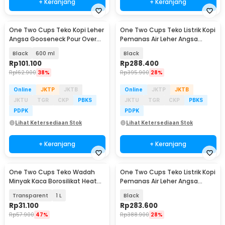
+ Keranjang
+ Keranjang
One Two Cups Teko Kopi Leher
One Two Cups Teko Listrik Kopi
Angsa Gooseneck Pour Over
Pemanas Air Leher Angsa
Drip Kettle - HS-52
Timer 1000W 1L - HR-462
Black
600 ml
Black
Rp
101.100
Rp
288.400
Rp
162.900
38%
Rp
395.900
28%
Online
JKTP
JKTB
Online
JKTP
JKTB
JKTU
TGR
CKP
PBKS
JKTU
TGR
CKP
PBKS
PDPK
PDPK
Lihat Ketersediaan Stok
Lihat Ketersediaan Stok
+ Keranjang
+ Keranjang
One Two Cups Teko Wadah
One Two Cups Teko Listrik Kopi
Minyak Kaca Borosilikat Heat
Pemanas Air Leher Angsa
Resist Leakproof - FM-1PL
Kettle 1000W 1L - HR-462
Transparent
1 L
Black
Rp
31.100
Rp
283.600
Rp
57.900
47%
Rp
388.900
28%