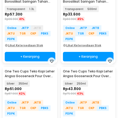
Borosilikat Saringan Tahan
Borosilikat Saringan Tahan
Panas Teapot - TP-760
Panas Teapot - TP-761
Transparent
1.3L
Transparent
500ml
Rp
57.300
Rp
33.600
Rp
96.900
41%
Rp
60.900
45%
Online
JKTP
JKTB
Online
JKTP
JKTB
JKTU
TGR
CKP
PBKS
JKTU
TGR
CKP
PBKS
PDPK
PDPK
Lihat Ketersediaan Stok
Lihat Ketersediaan Stok
+ Keranjang
+ Keranjang
One Two Cups Teko Kopi Leher
One Two Cups Teko Kopi Leher
Angsa Gooseneck Pour Over
Angsa Gooseneck Pour Over
Drip Kettle - AA049
Drip Kettle - AA049
Silver
350ml
Silver
250ml
Rp
51.000
Rp
43.800
Rp
87.900
42%
Rp
75.900
43%
Online
JKTP
JKTB
Online
JKTP
JKTB
JKTU
TGR
CKP
PBKS
JKTU
TGR
CKP
PBKS
PDPK
PDPK