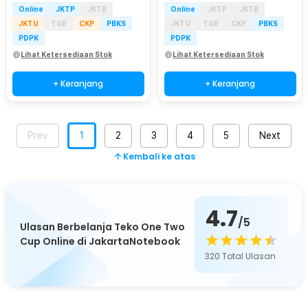
Online
JKTP
JKTB
Online
JKTP
JKTB
JKTU
TGR
CKP
PBKS
JKTU
TGR
CKP
PBKS
PDPK
PDPK
Lihat Ketersediaan Stok
Lihat Ketersediaan Stok
+ Keranjang
+ Keranjang
Prev
1
2
3
4
5
Next
Kembali ke atas
4.7
/5
Ulasan Berbelanja Teko One Two
Cup Online di JakartaNotebook
320
Total Ulasan