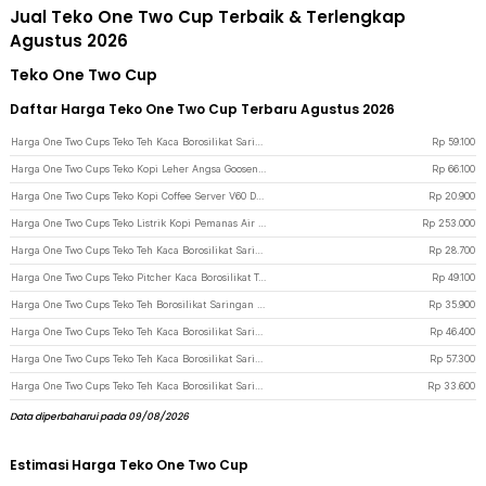
Jual Teko One Two Cup Terbaik & Terlengkap
Agustus 2026
Teko One Two Cup
Daftar Harga Teko One Two Cup Terbaru Agustus 2026
Harga One Two Cups Teko Teh Kaca Borosilikat Saringan Tahan Panas Teapot 1L - 8CV101 - Transparent
Rp
59.100
Harga One Two Cups Teko Kopi Leher Angsa Gooseneck Pour Over Drip Kettle 350ml - HS-52 - Silver
Rp
66.100
Harga One Two Cups Teko Kopi Coffee Server V60 Drip Pour Borosilicate Glass 400ml - AI101
Rp
20.900
Harga One Two Cups Teko Listrik Kopi Pemanas Air Leher Angsa 1000W 1L - HR-462 - Black
Rp
253.000
Harga One Two Cups Teko Teh Kaca Borosilikat Saringan Tahan Panas Teapot 450ml - TP-760 - Transparent
Rp
28.700
Harga One Two Cups Teko Pitcher Kaca Borosilikat Tahan Panas Water Jug 2.2L - SL330 - Transparent
Rp
49.100
Harga One Two Cups Teko Teh Borosilikat Saringan Tahan Panas Teapot 400ml - 8CV101 - Transparent
Rp
35.900
Harga One Two Cups Teko Teh Kaca Borosilikat Saringan Tahan Panas Teapot 950ml - TP-761 - Transparent
Rp
46.400
Harga One Two Cups Teko Teh Kaca Borosilikat Saringan Tahan Panas Teapot 1.3L - TP-760 - Transparent
Rp
57.300
Harga One Two Cups Teko Teh Kaca Borosilikat Saringan Tahan Panas Teapot 500ml - TP-761 - Transparent
Rp
33.600
Data diperbaharui pada 09/08/2026
Estimasi Harga Teko One Two Cup