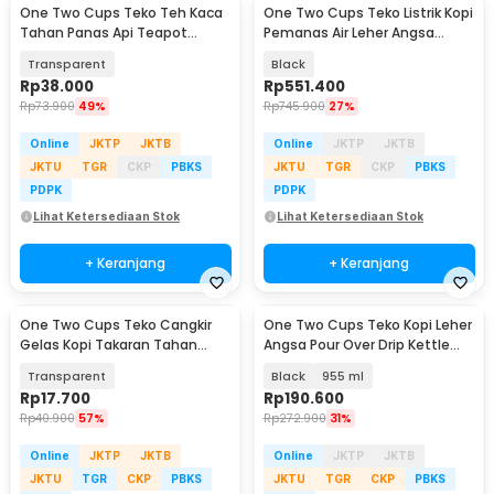
One Two Cups Teko Teh Kaca
One Two Cups Teko Listrik Kopi
Tahan Panas Api Teapot
Pemanas Air Leher Angsa
Borosilicate 1.45L - BR-384
1200W 1L - KT10 PRO
Transparent
Black
Rp
38.000
Rp
551.400
Rp
73.900
49%
Rp
745.900
27%
Online
JKTP
JKTB
Online
JKTP
JKTB
JKTU
TGR
CKP
PBKS
JKTU
TGR
CKP
PBKS
PDPK
PDPK
Lihat Ketersediaan Stok
Lihat Ketersediaan Stok
+ Keranjang
+ Keranjang
One Two Cups Teko Cangkir
One Two Cups Teko Kopi Leher
Gelas Kopi Takaran Tahan
Angsa Pour Over Drip Kettle
Panas 70ml - A00313
Thermometer - RT-40
Transparent
Black
955 ml
Rp
17.700
Rp
190.600
Rp
40.900
57%
Rp
272.900
31%
Online
JKTP
JKTB
Online
JKTP
JKTB
JKTU
TGR
CKP
PBKS
JKTU
TGR
CKP
PBKS