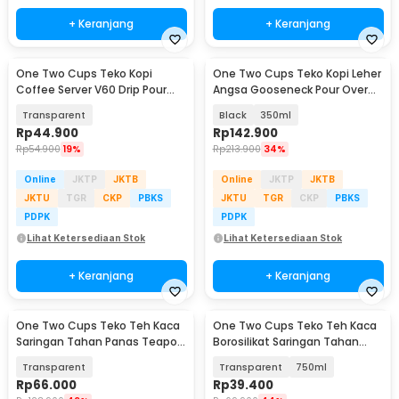
+ Keranjang
+ Keranjang
One Two Cups Teko Kopi
One Two Cups Teko Kopi Leher
Coffee Server V60 Drip Pour
Angsa Gooseneck Pour Over
Over Kaca 600ml - LCS38
Drip Kettle - TC-36
Transparent
Black
350ml
Rp
44.900
Rp
142.900
Rp
54.900
19%
Rp
213.900
34%
Online
JKTP
JKTB
Online
JKTP
JKTB
JKTU
TGR
CKP
PBKS
JKTU
TGR
CKP
PBKS
PDPK
PDPK
Lihat Ketersediaan Stok
Lihat Ketersediaan Stok
+ Keranjang
+ Keranjang
One Two Cups Teko Teh Kaca
One Two Cups Teko Teh Kaca
Saringan Tahan Panas Teapot
Borosilikat Saringan Tahan
480ml - HM4
Panas Teapot - TP-761
Transparent
Transparent
750ml
Rp
66.000
Rp
39.400