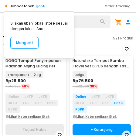
Jabodetabek
ganti
Order Tracking
Silakan ubah lokasi store sesuai
dengan lokasi Anda.
"tempat penyimpanan"
921
Produk
Mengerti
Filter
Urutkan
TERJUAL HABIS
DOGO Tempat Penyimpanan
Naturehike Tempat Bumbu
Makanan Anjing Kucing Pet
Travel Set 6 PCS dengan Tas
Food Storage - DG002
Penyimpanan - CJ043
Transparent
2 kg
Beige
Rp
25.500
Rp
76.500
Rp
48.900
48%
Rp
122.900
38%
Online
JKTP
JKTB
Online
JKTP
JKTB
JKTU
TGR
CKP
PBKS
JKTU
TGR
CKP
PBKS
PDPK
PDPK
Lihat Ketersediaan Stok
Lihat Ketersediaan Stok
Terjual Habis
+ Keranjang