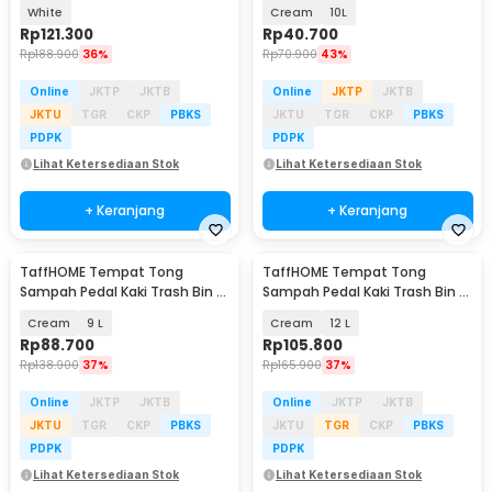
Sensor Trash Bin 15L - 8624C
Opening - T15
White
Cream
10L
Rp
121.300
Rp
40.700
Rp
188.900
36%
Rp
70.900
43%
Online
JKTP
JKTB
Online
JKTP
JKTB
JKTU
TGR
CKP
PBKS
JKTU
TGR
CKP
PBKS
PDPK
PDPK
Lihat Ketersediaan Stok
Lihat Ketersediaan Stok
+ Keranjang
+ Keranjang
TaffHOME Tempat Tong
TaffHOME Tempat Tong
Sampah Pedal Kaki Trash Bin -
Sampah Pedal Kaki Trash Bin -
M30
M30
Cream
9 L
Cream
12 L
Rp
88.700
Rp
105.800
Rp
138.900
37%
Rp
165.900
37%
Online
JKTP
JKTB
Online
JKTP
JKTB
JKTU
TGR
CKP
PBKS
JKTU
TGR
CKP
PBKS
PDPK
PDPK
Lihat Ketersediaan Stok
Lihat Ketersediaan Stok