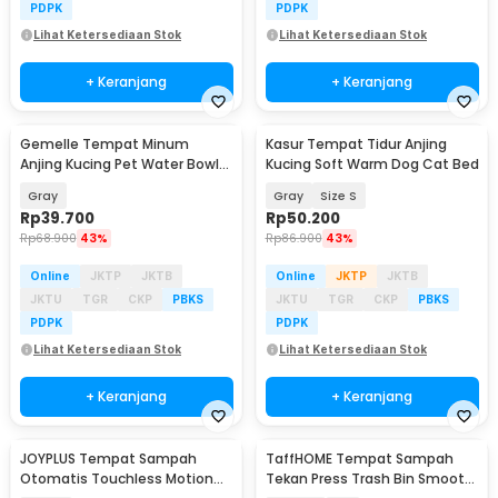
PDPK
PDPK
Lihat Ketersediaan Stok
Lihat Ketersediaan Stok
+ Keranjang
+ Keranjang
Gemelle Tempat Minum
Kasur Tempat Tidur Anjing
Anjing Kucing Pet Water Bowl
Kucing Soft Warm Dog Cat Bed
Floating 1L - ELS-B005
Gray
Gray
Size S
Rp
39.700
Rp
50.200
Rp
68.900
43%
Rp
86.900
43%
Online
JKTP
JKTB
Online
JKTP
JKTB
JKTU
TGR
CKP
PBKS
JKTU
TGR
CKP
PBKS
PDPK
PDPK
Lihat Ketersediaan Stok
Lihat Ketersediaan Stok
+ Keranjang
+ Keranjang
JOYPLUS Tempat Sampah
TaffHOME Tempat Sampah
Otomatis Touchless Motion
Tekan Press Trash Bin Smooth