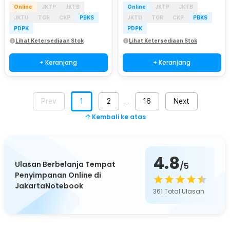
Online
JKTP
JKTB
Online
JKTP
JKTB
JKTU
TGR
CKP
PBKS
JKTU
TGR
CKP
PBKS
PDPK
PDPK
Lihat Ketersediaan Stok
Lihat Ketersediaan Stok
+ Keranjang
+ Keranjang
Prev
1
2
16
Next
…
Kembali ke atas
4.8
Ulasan Berbelanja Tempat
/5
Penyimpanan Online di
JakartaNotebook
361
Total Ulasan