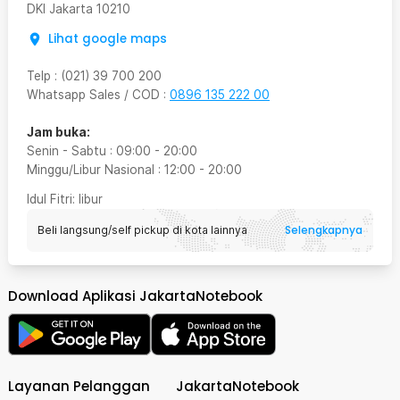
DKI Jakarta
10210
Lihat google maps
Telp
:
(021) 39 700 200
Whatsapp Sales / COD
:
0896 135 222 00
Jam buka:
Senin - Sabtu
:
09:00
-
20:00
Minggu/Libur Nasional
:
12:00
-
20:00
Idul Fitri
: libur
Selengkapnya
Beli langsung/self pickup di kota lainnya
Download Aplikasi JakartaNotebook
Layanan Pelanggan
JakartaNotebook