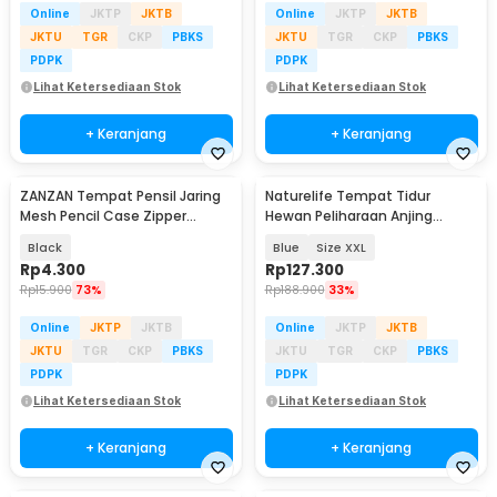
Online
JKTP
JKTB
Online
JKTP
JKTB
JKTU
TGR
CKP
PBKS
JKTU
TGR
CKP
PBKS
PDPK
PDPK
Lihat Ketersediaan Stok
Lihat Ketersediaan Stok
+ Keranjang
+ Keranjang
ZANZAN Tempat Pensil Jaring
Naturelife Tempat Tidur
Mesh Pencil Case Zipper
Hewan Peliharaan Anjing
Storage - Z20
Kucing Pet Dog Bed - NR884
Black
Blue
Size XXL
Rp
4.300
Rp
127.300
Rp
15.900
73%
Rp
188.900
33%
Online
JKTP
JKTB
Online
JKTP
JKTB
JKTU
TGR
CKP
PBKS
JKTU
TGR
CKP
PBKS
PDPK
PDPK
Lihat Ketersediaan Stok
Lihat Ketersediaan Stok
+ Keranjang
+ Keranjang