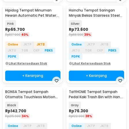
Hipidog Tempat Minuman
Hsinchu Tempat Saringan
Hewan Automatic Pet Water
Minyak Bekas Stainless Steel
Dispenser 3.8 L - 18YN4213
Oil Pot 1.3L - J9789
Pink
Silver
Rp
65.700
Rp
73.600
Rp
107.900
40%
Rp
118.900
39%
Online
JKTP
JKTB
Online
JKTP
JKTB
JKTU
TGR
CKP
PBKS
JKTU
TGR
CKP
PBKS
PDPK
PDPK
Lihat Ketersediaan Stok
Lihat Ketersediaan Stok
+ Keranjang
+ Keranjang
BONSA Tempat Sampah
TaffHOME Tempat Sampah
Otomatis Touchless Motion
Pedal Kaki Trash Bin with Hand
Sensor Trash Bin 16L - L003
Press 20L - M20
Black
Gray
Rp
142.700
Rp
76.300
Rp
215.900
34%
Rp
122.900
38%
Online
JKTP
JKTB
Online
JKTP
JKTB