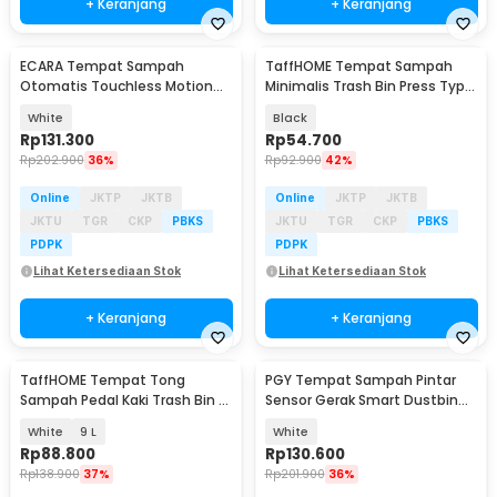
+ Keranjang
+ Keranjang
ECARA Tempat Sampah
TaffHOME Tempat Sampah
Otomatis Touchless Motion
Minimalis Trash Bin Press Type
Sensor Trash Bin 14L - CR-14
with Lid - T25
White
Black
Rp
131.300
Rp
54.700
Rp
202.900
36%
Rp
92.900
42%
Online
JKTP
JKTB
Online
JKTP
JKTB
JKTU
TGR
CKP
PBKS
JKTU
TGR
CKP
PBKS
PDPK
PDPK
Lihat Ketersediaan Stok
Lihat Ketersediaan Stok
+ Keranjang
+ Keranjang
TaffHOME Tempat Tong
PGY Tempat Sampah Pintar
Sampah Pedal Kaki Trash Bin -
Sensor Gerak Smart Dustbin
M30
Battery Power 13L - LJXF-13
White
9 L
White
Rp
88.800
Rp
130.600
Rp
138.900
37%
Rp
201.900
36%