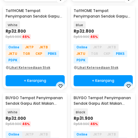
TaffHOME Tempat
TaffHOME Tempat
Penyimpanan Sendok Garpu
Penyimpanan Sendok Garpu
Kitchen Storage Organizer - H-
Kitchen Storage Organizer - H-
White
Blue
210
210
Rp
32.800
Rp
32.800
Rp
59.900
46%
Rp
59.900
46%
Online
JKTP
JKTB
Online
JKTP
JKTB
JKTU
TGR
CKP
PBKS
JKTU
TGR
CKP
PBKS
PDPK
PDPK
Lihat Ketersediaan Stok
Lihat Ketersediaan Stok
+ Keranjang
+ Keranjang
BUYGO Tempat Penyimpanan
BUYGO Tempat Penyimpanan
Sendok Garpu Alat Makan
Sendok Garpu Alat Makan
Kitchen Storage Box - BAG210
Kitchen Storage Box - BAG210
White
Black
Rp
32.000
Rp
31.900
Rp
58.900
46%
Rp
58.900
46%
Online
JKTP
JKTB
Online
JKTP
JKTB