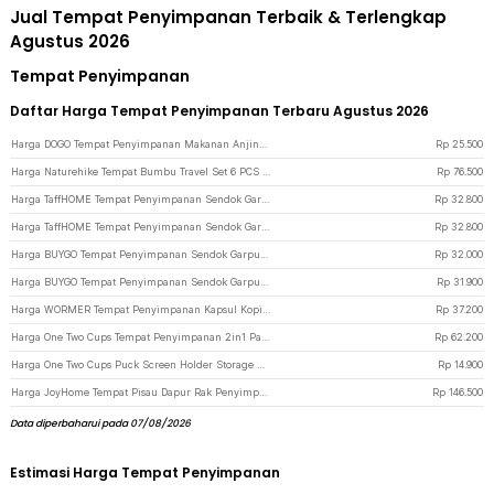
Jual Tempat Penyimpanan Terbaik & Terlengkap
Agustus 2026
Tempat Penyimpanan
Daftar Harga Tempat Penyimpanan Terbaru Agustus 2026
Harga DOGO Tempat Penyimpanan Makanan Anjing Kucing Pet Food Storage 2kg - DG002 - Transparent
Rp
25.500
Harga Naturehike Tempat Bumbu Travel Set 6 PCS dengan Tas Penyimpanan - CJ043 - Beige
Rp
76.500
Harga TaffHOME Tempat Penyimpanan Sendok Garpu Kitchen Storage Organizer - H-210 - White
Rp
32.800
Harga TaffHOME Tempat Penyimpanan Sendok Garpu Kitchen Storage Organizer - H-210 - Blue
Rp
32.800
Harga BUYGO Tempat Penyimpanan Sendok Garpu Alat Makan Kitchen Storage Box - BAG210 - White
Rp
32.000
Harga BUYGO Tempat Penyimpanan Sendok Garpu Alat Makan Kitchen Storage Box - BAG210 - Black
Rp
31.900
Harga WORMER Tempat Penyimpanan Kapsul Kopi Coffee Capsule Storage Rack - C160 - Black
Rp
37.200
Harga One Two Cups Tempat Penyimpanan 2in1 Paper Filter Puck Screen Espresso - A-52 - Brown
Rp
62.200
Harga One Two Cups Puck Screen Holder Storage Base Tempat Penyimpanan Filter - B-51 - Black
Rp
14.900
Harga JoyHome Tempat Pisau Dapur Rak Penyimpanan Sendok Sumpit Organizer - JH-28 - Silver
Rp
146.500
Data diperbaharui pada 07/08/2026
Estimasi Harga Tempat Penyimpanan