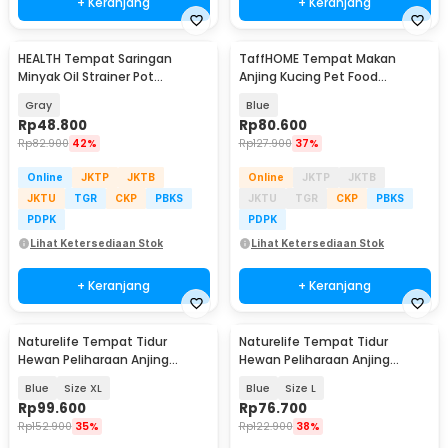
+ Keranjang
+ Keranjang
HEALTH Tempat Saringan
TaffHOME Tempat Makan
Minyak Oil Strainer Pot
Anjing Kucing Pet Food
Stainless Steel 1.4L - G2103
Dispenser - PET0640
Gray
Blue
Rp
48.800
Rp
80.600
Rp
82.900
42%
Rp
127.900
37%
Online
JKTP
JKTB
Online
JKTP
JKTB
JKTU
TGR
CKP
PBKS
JKTU
TGR
CKP
PBKS
PDPK
PDPK
Lihat Ketersediaan Stok
Lihat Ketersediaan Stok
+ Keranjang
+ Keranjang
Naturelife Tempat Tidur
Naturelife Tempat Tidur
Hewan Peliharaan Anjing
Hewan Peliharaan Anjing
Kucing Pet Dog Bed - NR884
Kucing Pet Dog Bed - NR884
Blue
Size XL
Blue
Size L
Rp
99.600
Rp
76.700
Rp
152.900
35%
Rp
122.900
38%