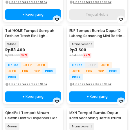
Lihat Ketersediaan Stok
Lihat Ketersediaan Stok
+ Keranjang
Terjual Habis
TaffHOME Tempat Sampah
EUP Tempat Bumbu Dapur 12
Fashion Trash Bin High
Lubang Seasoning Mini Bottle
Pressing Type Size L - T30
Picnic 1 PCS - EU-3
White
Transparent
Rp
83.400
Rp
3.500
Rp
131.900
37%
Rp
14.900
77%
Online
JKTP
JKTB
Online
JKTP
JKTB
JKTU
TGR
CKP
PBKS
JKTU
TGR
CKP
PBKS
PDPK
PDPK
Lihat Ketersediaan Stok
Lihat Ketersediaan Stok
+ Keranjang
+ Keranjang
QinziPet Tempat Minum
MXN Tempat Bumbu Dapur
Hewan Elektrik Dispenser Cat
Kaca Seasoning Bottle 120ml -
Water Fountain 1.5L - PAT220V
TP-A1
Green
Transparent