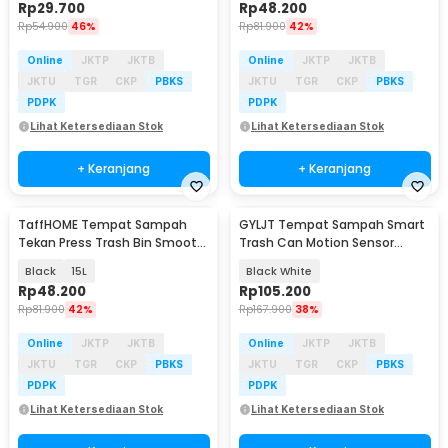
Rp
29.700
Rp
48.200
Rp
54.900
46%
Rp
81.900
42%
Online
JKTP
JKTB
Online
JKTP
JKTB
JKTU
TGR
CKP
PBKS
JKTU
TGR
CKP
PBKS
PDPK
PDPK
Lihat Ketersediaan Stok
Lihat Ketersediaan Stok
+ Keranjang
+ Keranjang
TaffHOME Tempat Sampah
GYLJT Tempat Sampah Smart
Tekan Press Trash Bin Smooth
Trash Can Motion Sensor
Opening - T15
Dustbin 13L - GYLJT-13
Black
15L
Black White
Rp
48.200
Rp
105.200
Rp
81.900
42%
Rp
167.900
38%
Online
JKTP
JKTB
Online
JKTP
JKTB
JKTU
TGR
CKP
PBKS
JKTU
TGR
CKP
PBKS
PDPK
PDPK
Lihat Ketersediaan Stok
Lihat Ketersediaan Stok