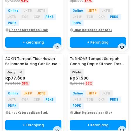
Rp
72.900
43%
Rp
15.900
64%
Online
JKTP
JKTB
Online
JKTP
JKTB
JKTU
TGR
CKP
PBKS
JKTU
TGR
CKP
PBKS
PDPK
PDPK
Lihat Ketersediaan Stok
Lihat Ketersediaan Stok
+ Keranjang
+ Keranjang
AOXIN Tempat Tidur Hewan
TaffHOME Tempat Sampah
Peliharaan Kucing Cat House
Gantung Dapur Kitchen Trash
Tent - HTC01
Bin - G20
Gray
M
White
Rp
77.800
Rp
51.500
Rp
124.900
38%
Rp
75.900
33%
Online
JKTP
JKTB
Online
JKTP
JKTB
JKTU
TGR
CKP
PBKS
JKTU
TGR
CKP
PBKS
PDPK
PDPK
Lihat Ketersediaan Stok
Lihat Ketersediaan Stok
+ Keranjang
+ Keranjang