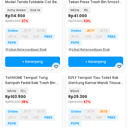
Model Tenda Foldable Cat Bed
Tekan Press Trash Bin Smooth
with Pillow - VP2
Opening - T15
Army Green
Size M
White
10L
Rp
114.900
Rp
41.000
Rp
180.900
37%
Rp
70.900
43%
Online
JKTP
JKTB
Online
JKTP
JKTB
JKTU
TGR
CKP
PBKS
JKTU
TGR
CKP
PBKS
PDPK
PDPK
Lihat Ketersediaan Stok
Lihat Ketersediaan Stok
+ Keranjang
+ Keranjang
TaffHOME Tempat Tong
ELFLY Tempat Tisu Toilet Rak
Sampah Pedal Kaki Trash Bin -
Gantung Kamar Mandi Tissue
M30
Storage Rack - HJ06
White
12 L
Black
Rp
103.900
Rp
29.300
Rp
165.900
38%
Rp
54.900
47%
Online
JKTP
JKTB
Online
JKTP
JKTB
JKTU
TGR
CKP
PBKS
JKTU
TGR
CKP
PBKS
PDPK
PDPK