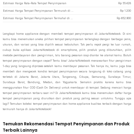
Estimasi Harga Rata-Rata Tempat Penyimpanan
Rp
55.428
Estimasi Harga Tempat Penyimpanan Termurah di JakartaNotebook
Rp
1.200
Estimasi Harga Tempat Penyimpanan Termahal di JakartaNotebook
Rp
652.900
Lengkapi home appliance dengan membeli tempat penyimpanan di JakartaNotebook. Di sini
kamu bisa menemukan aneka pilihan tempat penyimpanan terlengkap dengan berbagai jenis,
ukuran, dan variasi yang bisa dipilih sesuai kebutuhan. Tak perlu repot pergi ke luar rumah,
cukup buka aplikasi JakartaNotebook di smartphone, pilih produk yang dibutuhkan, pilih
metode pembayaran dan pengiriman, lalu barang pesanan siap diantar ke alamat kamu. Butuh
tempat penyimpanan dengan cepat? Tentu bisa! JakartaNotebook menawarkan fitur pengiriman
1-day yang langsung diproses setelah kamu membayar pesanan. Tak hanya itu, kamu juga bisa
membeli dan mengecek kondisi tempat penyimpanan secara langsung di toko cabang yang
terletak di Jakarta Barat, Jakarta Utara, Tangerang, Cikupa, Semarang, Surabaya Timur,
Surabaya Barat, Bandung, Medan, dan Yogyakarta. Semakin praktis karena kamu bisa
menggunakan fitur COD (Cash On Delivery) untuk membayar di tempat. Sedang mencari harga
tempat penyimpanan terbaru saat ini? Di JakartaNotebook kamu bisa menemukan daftar harga
tempat penyimpanan yang diurutkan dari produk yang paling sesuai untukmu. Tunggu apa
lagi? Temukan koleksi tempat penyimpanan dan home appliance kualitas terbaik dengan harga
termurah hanya di JakartaNotebook!
Temukan Rekomendasi Tempat Penyimpanan dan Produk
Terbaik Lainnya