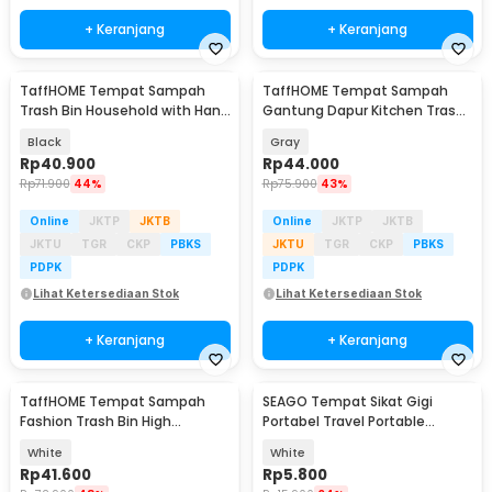
+ Keranjang
+ Keranjang
TaffHOME Tempat Sampah
TaffHOME Tempat Sampah
Trash Bin Household with Hand
Gantung Dapur Kitchen Trash
Press - T20
Bin - G20
Black
Gray
Rp
40.900
Rp
44.000
Rp
71.900
44%
Rp
75.900
43%
Online
JKTP
JKTB
Online
JKTP
JKTB
JKTU
TGR
CKP
PBKS
JKTU
TGR
CKP
PBKS
PDPK
PDPK
Lihat Ketersediaan Stok
Lihat Ketersediaan Stok
+ Keranjang
+ Keranjang
TaffHOME Tempat Sampah
SEAGO Tempat Sikat Gigi
Fashion Trash Bin High
Portabel Travel Portable
Pressing Type Size S - T10
Toothbrush - S01
White
White
Rp
41.600
Rp
5.800