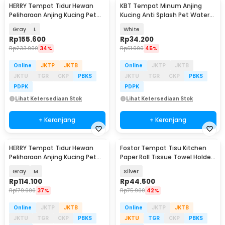
HERRY Tempat Tidur Hewan
KBT Tempat Minum Anjing
Peliharaan Anjing Kucing Pet
Kucing Anti Splash Pet Water
Dog Bed - HR077
Bowl 1.5L - K22
Gray
L
White
Rp
155.600
Rp
34.200
Rp
233.900
34%
Rp
61.900
45%
Online
JKTP
JKTB
Online
JKTP
JKTB
JKTU
TGR
CKP
PBKS
JKTU
TGR
CKP
PBKS
PDPK
PDPK
Lihat Ketersediaan Stok
Lihat Ketersediaan Stok
+ Keranjang
+ Keranjang
HERRY Tempat Tidur Hewan
Fostor Tempat Tisu Kitchen
Peliharaan Anjing Kucing Pet
Paper Roll Tissue Towel Holder
Dog Bed - HR077
Stand - HJ75
Gray
M
Silver
Rp
114.100
Rp
44.500
Rp
179.900
37%
Rp
75.900
42%
Online
JKTP
JKTB
Online
JKTP
JKTB
JKTU
TGR
CKP
PBKS
JKTU
TGR
CKP
PBKS