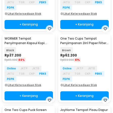
JKTU
TGR
CKP
PBKS
JKTU
TGR
CKP
PBKS
PDPK
PDPK
Lihat Ketersediaan Stok
Lihat Ketersediaan Stok
+ Keranjang
+ Keranjang
WORMER Tempat
One Two Cups Tempat
Penyimpanan Kapsul Kopi
Penyimpanan 2in1 Paper Filter
Coffee Capsule Storage Rack -
Puck Screen Espresso - A-52
Black
Brown
C160
Rp
37.200
Rp
62.200
Rp
65.900
44%
Rp
103.900
41%
Online
JKTP
JKTB
Online
JKTP
JKTB
JKTU
TGR
CKP
PBKS
JKTU
TGR
CKP
PBKS
PDPK
PDPK
Lihat Ketersediaan Stok
Lihat Ketersediaan Stok
+ Keranjang
+ Keranjang
One Two Cups Puck Screen
JoyHome Tempat Pisau Dapur