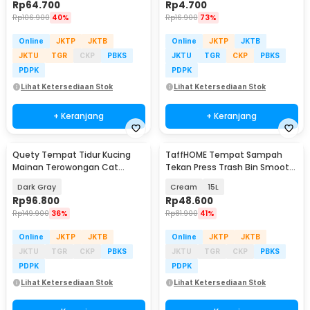
Rp
64.700
Rp
4.700
Rp
106.900
40%
Rp
16.900
73%
Online
JKTP
JKTB
Online
JKTP
JKTB
JKTU
TGR
CKP
PBKS
JKTU
TGR
CKP
PBKS
PDPK
PDPK
Lihat Ketersediaan Stok
Lihat Ketersediaan Stok
+ Keranjang
+ Keranjang
Quety Tempat Tidur Kucing
TaffHOME Tempat Sampah
Mainan Terowongan Cat
Tekan Press Trash Bin Smooth
Donut Tunnel Bed - Q60
Opening - T15
Dark Gray
Cream
15L
Rp
96.800
Rp
48.600
Rp
149.900
36%
Rp
81.900
41%
Online
JKTP
JKTB
Online
JKTP
JKTB
JKTU
TGR
CKP
PBKS
JKTU
TGR
CKP
PBKS
PDPK
PDPK
Lihat Ketersediaan Stok
Lihat Ketersediaan Stok