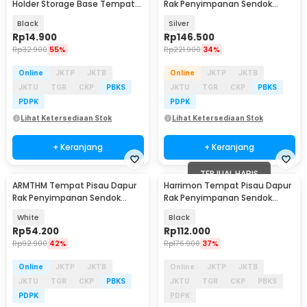
Holder Storage Base Tempat
Rak Penyimpanan Sendok
Penyimpanan Filter - B-51
Sumpit Organizer - JH-28
Black
Silver
Rp
14.900
Rp
146.500
Rp
32.900
55%
Rp
221.900
34%
Online
JKTP
JKTB
Online
JKTP
JKTB
JKTU
TGR
CKP
PBKS
JKTU
TGR
CKP
PBKS
PDPK
PDPK
Lihat Ketersediaan Stok
Lihat Ketersediaan Stok
+ Keranjang
+ Keranjang
TERJUAL HABIS
ARMTHM Tempat Pisau Dapur
Harrimon Tempat Pisau Dapur
Rak Penyimpanan Sendok
Rak Penyimpanan Sendok
Sumpit Rotasi 360 - AR360
Sumpit Organizer - HR-28
White
Black
Rp
54.200
Rp
112.000
Rp
92.900
42%
Rp
176.900
37%
Online
JKTP
JKTB
Online
JKTP
JKTB
JKTU
TGR
CKP
PBKS
JKTU
TGR
CKP
PBKS
PDPK
PDPK