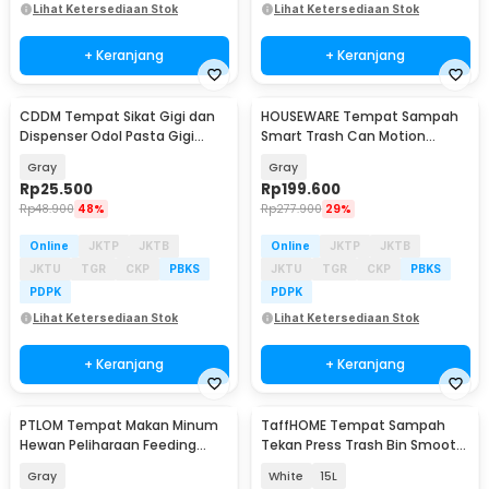
Lihat Ketersediaan Stok
Lihat Ketersediaan Stok
+ Keranjang
+ Keranjang
CDDM Tempat Sikat Gigi dan
HOUSEWARE Tempat Sampah
Dispenser Odol Pasta Gigi
Smart Trash Can Motion
Toothbrush Holder - JW-7015
Sensor Dustbin 16L - 8622
Gray
Gray
Rp
25.500
Rp
199.600
Rp
48.900
48%
Rp
277.900
29%
Online
JKTP
JKTB
Online
JKTP
JKTB
JKTU
TGR
CKP
PBKS
JKTU
TGR
CKP
PBKS
PDPK
PDPK
Lihat Ketersediaan Stok
Lihat Ketersediaan Stok
+ Keranjang
+ Keranjang
PTLOM Tempat Makan Minum
TaffHOME Tempat Sampah
Hewan Peliharaan Feeding
Tekan Press Trash Bin Smooth
Dishes - CH50501
Opening - T15
Gray
White
15L