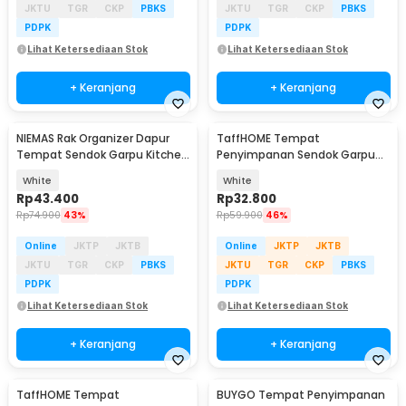
JKTU
TGR
CKP
PBKS
JKTU
TGR
CKP
PBKS
PDPK
PDPK
Lihat Ketersediaan Stok
Lihat Ketersediaan Stok
+ Keranjang
+ Keranjang
NIEMAS Rak Organizer Dapur
TaffHOME Tempat
Tempat Sendok Garpu Kitchen
Penyimpanan Sendok Garpu
Storage 3 Slot - NMD279
Kitchen Storage Organizer - H-
White
White
210
Rp
43.400
Rp
32.800
Rp
74.900
43%
Rp
59.900
46%
Online
JKTP
JKTB
Online
JKTP
JKTB
JKTU
TGR
CKP
PBKS
JKTU
TGR
CKP
PBKS
PDPK
PDPK
Lihat Ketersediaan Stok
Lihat Ketersediaan Stok
+ Keranjang
+ Keranjang
TaffHOME Tempat
BUYGO Tempat Penyimpanan