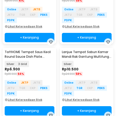
Rp
98.900
41%
Rp
26.900
58%
Online
JKTP
JKTB
Online
JKTP
JKTB
JKTU
TGR
CKP
PBKS
JKTU
TGR
CKP
PBKS
PDPK
PDPK
Lihat Ketersediaan Stok
Lihat Ketersediaan Stok
+ Keranjang
+ Keranjang
TaffHOME Tempat Saus Kecil
Lanjue Tempat Sabun Kamar
Round Sauce Dish Plate
Mandi Rak Gantung Multifungsi
Stainless Steel 304 - UC2
Stainless - L70
Silver
3 Grid
Silver
Rp
6.900
Rp
10.500
Rp
18.900
64%
Rp
24.900
58%
Online
JKTP
JKTB
Online
JKTP
JKTB
JKTU
TGR
CKP
PBKS
JKTU
TGR
CKP
PBKS
PDPK
PDPK
Lihat Ketersediaan Stok
Lihat Ketersediaan Stok
+ Keranjang
+ Keranjang