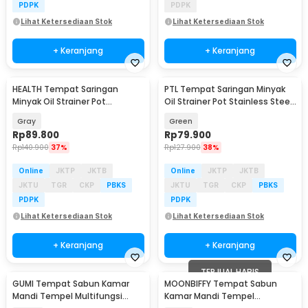
PDPK
PDPK
Lihat Ketersediaan Stok
Lihat Ketersediaan Stok
+ Keranjang
+ Keranjang
HEALTH Tempat Saringan
PTL Tempat Saringan Minyak
Minyak Oil Strainer Pot
Oil Strainer Pot Stainless Steel
Stainless 1.7L - G2103
1.4L - P141
Gray
Green
Rp
89.800
Rp
79.900
Rp
140.900
37%
Rp
127.900
38%
Online
JKTP
JKTB
Online
JKTP
JKTB
JKTU
TGR
CKP
PBKS
JKTU
TGR
CKP
PBKS
PDPK
PDPK
Lihat Ketersediaan Stok
Lihat Ketersediaan Stok
+ Keranjang
+ Keranjang
TERJUAL HABIS
GUMI Tempat Sabun Kamar
MOONBIFFY Tempat Sabun
Mandi Tempel Multifungsi
Kamar Mandi Tempel