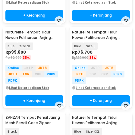
Lihat Ketersediaan Stok
Lihat Ketersediaan Stok
+ Keranjang
+ Keranjang
Naturelife Tempat Tidur
Naturelife Tempat Tidur
Hewan Peliharaan Anjing
Hewan Peliharaan Anjing
Kucing Pet Dog Bed - NR884
Kucing Pet Dog Bed - NR884
Blue
Size XL
Blue
Size L
Rp
99.600
Rp
76.700
Rp
152.900
35%
Rp
122.900
38%
Online
JKTP
JKTB
Online
JKTP
JKTB
JKTU
TGR
CKP
PBKS
JKTU
TGR
CKP
PBKS
PDPK
PDPK
Lihat Ketersediaan Stok
Lihat Ketersediaan Stok
+ Keranjang
+ Keranjang
ZANZAN Tempat Pensil Jaring
Naturelife Tempat Tidur
Mesh Pencil Case Zipper
Hewan Peliharaan Anjing
Storage - Z20
Kucing Pet Dog Bed - NR884
Black
Blue
Size XXL