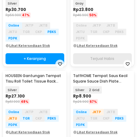
Stainless Steel 304 - GM304
Multifungsi Stainless Steel -
Silver
Gray
MB12
Rp
30.700
Rp
23.800
Rp
56.900
47%
Rp
46.900
50%
Online
JKTP
JKTB
Online
JKTP
JKTB
JKTU
TGR
CKP
PBKS
JKTU
TGR
CKP
PBKS
PDPK
PDPK
Lihat Ketersediaan Stok
Lihat Ketersediaan Stok
+ Keranjang
Terjual Habis
HOUSEEN Gantungan Tempat
TaffHOME Tempat Saus Kecil
Tisu Roll Toilet Tissue Rack
Square Sauce Dish Plate
Stainless Steel - HJ30
Stainless Steel 304 - UC3
Silver
Silver
2 Grid
Rp
27.100
Rp
8.900
Rp
51.900
48%
Rp
26.900
67%
Online
JKTP
JKTB
Online
JKTP
JKTB
JKTU
TGR
CKP
PBKS
JKTU
TGR
CKP
PBKS
PDPK
PDPK
Lihat Ketersediaan Stok
Lihat Ketersediaan Stok