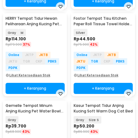
+ Keranjang
+ Keranjang
HERRY Tempat Tidur Hewan
Fostor Tempat Tisu Kitchen
Peliharaan Anjing Kucing Pet
Paper Roll Tissue Towel Holder
Dog Bed - HR077
Stand - HJ75
Gray
M
Silver
Rp
114.100
Rp
44.500
Rp
179.900
37%
Rp
75.900
42%
Online
JKTP
JKTB
Online
JKTP
JKTB
JKTU
TGR
CKP
PBKS
JKTU
TGR
CKP
PBKS
PDPK
PDPK
Lihat Ketersediaan Stok
Lihat Ketersediaan Stok
+ Keranjang
+ Keranjang
Gemelle Tempat Minum
Kasur Tempat Tidur Anjing
Anjing Kucing Pet Water Bowl
Kucing Soft Warm Dog Cat Bed
Floating 1L - ELS-B005
Gray
Gray
Size S
Rp
39.700
Rp
50.200
Rp
68.900
43%
Rp
86.900
43%