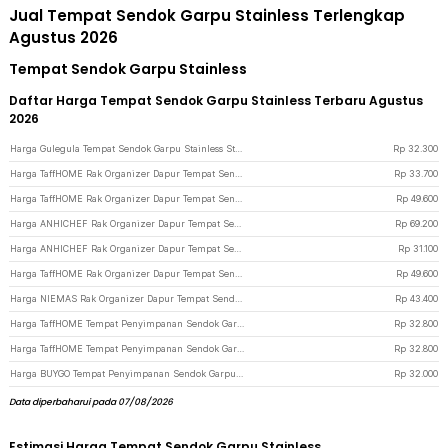
Jual Tempat Sendok Garpu Stainless Terlengkap
Agustus 2026
Tempat Sendok Garpu Stainless
Daftar Harga Tempat Sendok Garpu Stainless Terbaru Agustus
2026
Harga Gulegula Tempat Sendok Garpu Stainless Steel Cutlery Holder 4 Slot - BY-889 - Silver
Rp
32.300
Harga TaffHOME Rak Organizer Dapur Tempat Sendok Garpu 2 Box - LL251 - White
Rp
33.700
Harga TaffHOME Rak Organizer Dapur Tempat Sendok Garpu 3 Gelas - LL251 - White
Rp
49.600
Harga ANHICHEF Rak Organizer Dapur Tempat Sendok Garpu Tableware - PP24 - Gray
Rp
69.200
Harga ANHICHEF Rak Organizer Dapur Tempat Sendok Garpu Tableware Storage Box - PP23 - Gray
Rp
31.100
Harga TaffHOME Rak Organizer Dapur Tempat Sendok Garpu 3 Gelas - LL251 - Black
Rp
49.600
Harga NIEMAS Rak Organizer Dapur Tempat Sendok Garpu Kitchen Storage 3 Slot - NMD279 - White
Rp
43.400
Harga TaffHOME Tempat Penyimpanan Sendok Garpu Kitchen Storage Organizer - H-210 - White
Rp
32.800
Harga TaffHOME Tempat Penyimpanan Sendok Garpu Kitchen Storage Organizer - H-210 - Blue
Rp
32.800
Harga BUYGO Tempat Penyimpanan Sendok Garpu Alat Makan Kitchen Storage Box - BAG210 - White
Rp
32.000
Data diperbaharui pada 07/08/2026
Estimasi Harga Tempat Sendok Garpu Stainless