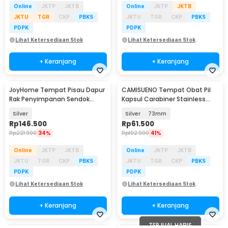
Online
JKTP
JKTB
Online
JKTP
JKTB
JKTU
TGR
CKP
PBKS
JKTU
TGR
CKP
PBKS
PDPK
PDPK
Lihat Ketersediaan Stok
Lihat Ketersediaan Stok
+ Keranjang
+ Keranjang
JoyHome Tempat Pisau Dapur
CAMISUENO Tempat Obat Pil
Rak Penyimpanan Sendok
Kapsul Carabiner Stainless
Sumpit Organizer - JH-28
Steel Waterproof - CM1
Silver
Silver
73mm
Rp
146.500
Rp
61.500
Rp
221.900
34%
Rp
102.900
41%
Online
JKTP
JKTB
Online
JKTP
JKTB
JKTU
TGR
CKP
PBKS
JKTU
TGR
CKP
PBKS
PDPK
PDPK
Lihat Ketersediaan Stok
Lihat Ketersediaan Stok
+ Keranjang
+ Keranjang
TERJUAL HABIS