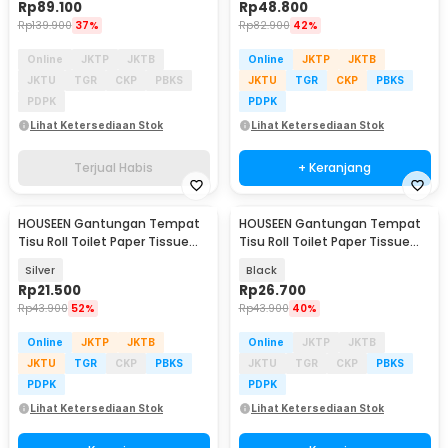
Rp
89.100
Rp
48.800
Rp
139.900
37%
Rp
82.900
42%
Online
JKTP
JKTB
Online
JKTP
JKTB
JKTU
TGR
CKP
PBKS
JKTU
TGR
CKP
PBKS
PDPK
PDPK
Lihat Ketersediaan Stok
Lihat Ketersediaan Stok
Terjual Habis
+ Keranjang
HOUSEEN Gantungan Tempat
HOUSEEN Gantungan Tempat
Tisu Roll Toilet Paper Tissue
Tisu Roll Toilet Paper Tissue
Stainless 304 - HJ30
Stainless 304 - HJ30
Silver
Black
Rp
21.500
Rp
26.700
Rp
43.900
52%
Rp
43.900
40%
Online
JKTP
JKTB
Online
JKTP
JKTB
JKTU
TGR
CKP
PBKS
JKTU
TGR
CKP
PBKS
PDPK
PDPK
Lihat Ketersediaan Stok
Lihat Ketersediaan Stok