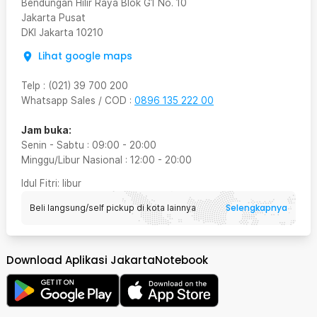
Bendungan Hilir Raya Blok G1 No. 10
Jakarta Pusat
DKI Jakarta
10210
Lihat google maps
Telp
:
(021) 39 700 200
Whatsapp Sales / COD
:
0896 135 222 00
Jam buka:
Senin - Sabtu
:
09:00
-
20:00
Minggu/Libur Nasional
:
12:00
-
20:00
Idul Fitri
: libur
Selengkapnya
Beli langsung/self pickup di kota lainnya
Download Aplikasi JakartaNotebook