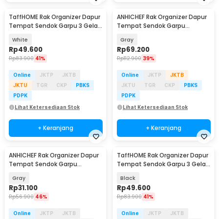
TaffHOME Rak Organizer Dapur
ANHICHEF Rak Organizer Dapur
Tempat Sendok Garpu 3 Gelas
Tempat Sendok Garpu
- LL251
Tableware - PP24
White
Gray
Rp
49.600
Rp
69.200
Rp
83.900
41%
Rp
112.900
39%
Online
JKTP
JKTB
Online
JKTP
JKTB
JKTU
TGR
CKP
PBKS
JKTU
TGR
CKP
PBKS
PDPK
PDPK
Lihat Ketersediaan Stok
Lihat Ketersediaan Stok
+ Keranjang
+ Keranjang
ANHICHEF Rak Organizer Dapur
TaffHOME Rak Organizer Dapur
Tempat Sendok Garpu
Tempat Sendok Garpu 3 Gelas
Tableware Storage Box - PP23
- LL251
Gray
Black
Rp
31.100
Rp
49.600
Rp
56.900
46%
Rp
83.900
41%
Online
JKTP
JKTB
Online
JKTP
JKTB