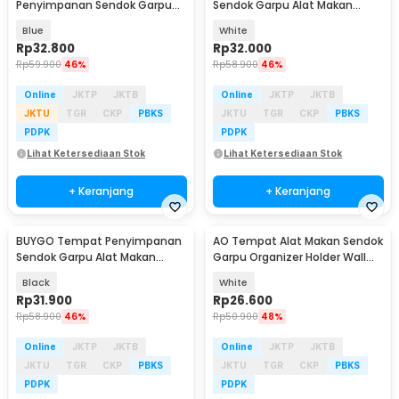
Penyimpanan Sendok Garpu
Sendok Garpu Alat Makan
Kitchen Storage Organizer - H-
Kitchen Storage Box - BAG210
Blue
White
210
Rp
32.800
Rp
32.000
Rp
59.900
46%
Rp
58.900
46%
Online
JKTP
JKTB
Online
JKTP
JKTB
JKTU
TGR
CKP
PBKS
JKTU
TGR
CKP
PBKS
PDPK
PDPK
Lihat Ketersediaan Stok
Lihat Ketersediaan Stok
+ Keranjang
+ Keranjang
BUYGO Tempat Penyimpanan
AO Tempat Alat Makan Sendok
Baru
Sendok Garpu Alat Makan
Garpu Organizer Holder Wall
Kitchen Storage Box - BAG210
Mounted - AK50
Black
White
Rp
31.900
Rp
26.600
Rp
58.900
46%
Rp
50.900
48%
Online
JKTP
JKTB
Online
JKTP
JKTB
JKTU
TGR
CKP
PBKS
JKTU
TGR
CKP
PBKS
PDPK
PDPK