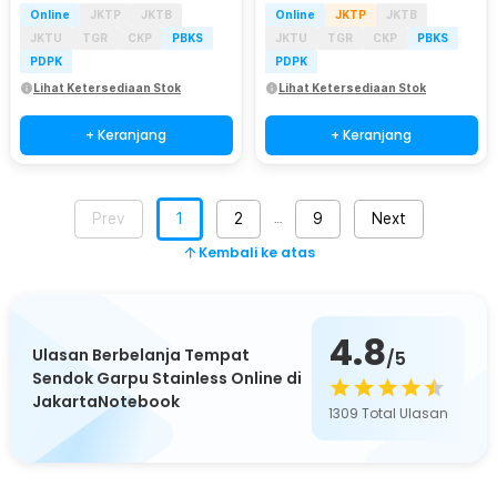
Online
JKTP
JKTB
Online
JKTP
JKTB
JKTU
TGR
CKP
PBKS
JKTU
TGR
CKP
PBKS
PDPK
PDPK
Lihat Ketersediaan Stok
Lihat Ketersediaan Stok
+ Keranjang
+ Keranjang
Prev
1
2
9
Next
…
Kembali ke atas
4.8
Ulasan Berbelanja Tempat
/5
Sendok Garpu Stainless Online di
JakartaNotebook
1309
Total Ulasan