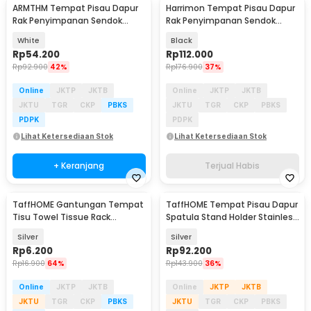
ARMTHM Tempat Pisau Dapur
Harrimon Tempat Pisau Dapur
Rak Penyimpanan Sendok
Rak Penyimpanan Sendok
Sumpit Rotasi 360 - AR360
Sumpit Organizer - HR-28
White
Black
Rp
54.200
Rp
112.000
Rp
92.900
42%
Rp
176.900
37%
Online
JKTP
JKTB
Online
JKTP
JKTB
JKTU
TGR
CKP
PBKS
JKTU
TGR
CKP
PBKS
PDPK
PDPK
Lihat Ketersediaan Stok
Lihat Ketersediaan Stok
+ Keranjang
Terjual Habis
TaffHOME Gantungan Tempat
TaffHOME Tempat Pisau Dapur
Tisu Towel Tissue Rack
Spatula Stand Holder Stainless
Stainless Steel - HJ35
Steel - SUS430
Silver
Silver
Rp
6.200
Rp
92.200
Rp
16.900
64%
Rp
143.900
36%
Online
JKTP
JKTB
Online
JKTP
JKTB
JKTU
TGR
CKP
PBKS
JKTU
TGR
CKP
PBKS