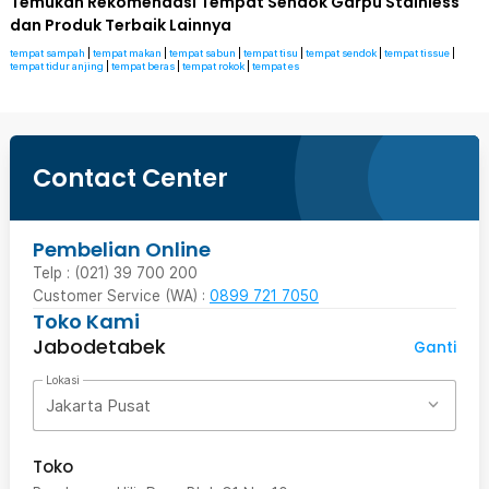
Temukan Rekomendasi Tempat Sendok Garpu Stainless
dan Produk Terbaik Lainnya
tempat sampah
|
tempat makan
|
tempat sabun
|
tempat tisu
|
tempat sendok
|
tempat tissue
|
tempat tidur anjing
|
tempat beras
|
tempat rokok
|
tempat es
Contact Center
Pembelian Online
Telp : (021) 39 700 200
Customer Service (WA) :
0899 721 7050
Toko Kami
Jabodetabek
Ganti
Lokasi
Jakarta Pusat
Toko