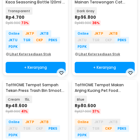
Kaca Seasoning Bottle 120ml -
Mainan Terowongan Cat
TP-A1
Donut Tunnel Bed - Q60
Transparent
Dark Gray
Rp
4.700
Rp
96.800
Rp
16.900
73%
Rp
149.900
36%
Online
JKTP
JKTB
Online
JKTP
JKTB
JKTU
TGR
CKP
PBKS
JKTU
TGR
CKP
PBKS
PDPK
PDPK
Lihat Ketersediaan Stok
Lihat Ketersediaan Stok
+ Keranjang
+ Keranjang
TaffHOME Tempat Sampah
TaffHOME Tempat Makan
Tekan Press Trash Bin Smooth
Anjing Kucing Pet Food
Opening - T15
Dispenser - PET0640
Cream
15L
Blue
Rp
48.600
Rp
80.600
Rp
81.900
41%
Rp
127.900
37%
Online
JKTP
JKTB
Online
JKTP
JKTB
JKTU
TGR
CKP
PBKS
JKTU
TGR
CKP
PBKS
PDPK
PDPK