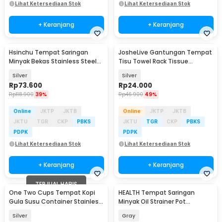
Lihat Ketersediaan Stok
Lihat Ketersediaan Stok
+ Keranjang
+ Keranjang
Hsinchu Tempat Saringan
JosheLive Gantungan Tempat
Minyak Bekas Stainless Steel
Tisu Towel Rack Tissue
Oil Pot 1.3L - J9789
Stainless Steel - HJ12
Silver
Silver
Rp
73.600
Rp
24.000
Rp
118.900
39%
Rp
46.900
49%
Online
JKTP
JKTB
Online
JKTP
JKTB
JKTU
TGR
CKP
PBKS
JKTU
TGR
CKP
PBKS
PDPK
PDPK
Lihat Ketersediaan Stok
Lihat Ketersediaan Stok
+ Keranjang
+ Keranjang
TERJUAL HABIS
One Two Cups Tempat Kopi
HEALTH Tempat Saringan
Gula Susu Container Stainless
Minyak Oil Strainer Pot
Steel 1.5L - MSS19
Stainless Steel 1.4L - G2103
Silver
Gray