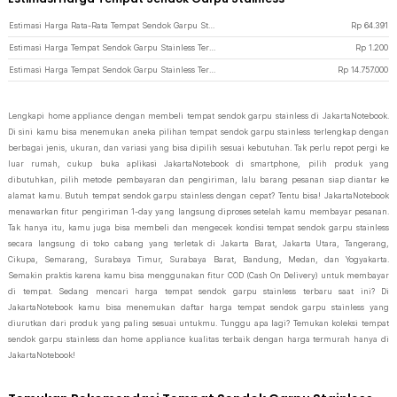
Estimasi Harga Rata-Rata Tempat Sendok Garpu Stainless
Rp
64.391
Estimasi Harga Tempat Sendok Garpu Stainless Termurah di JakartaNotebook
Rp
1.200
Estimasi Harga Tempat Sendok Garpu Stainless Termahal di JakartaNotebook
Rp
14.757.000
Lengkapi home appliance dengan membeli tempat sendok garpu stainless di JakartaNotebook.
Di sini kamu bisa menemukan aneka pilihan tempat sendok garpu stainless terlengkap dengan
berbagai jenis, ukuran, dan variasi yang bisa dipilih sesuai kebutuhan. Tak perlu repot pergi ke
luar rumah, cukup buka aplikasi JakartaNotebook di smartphone, pilih produk yang
dibutuhkan, pilih metode pembayaran dan pengiriman, lalu barang pesanan siap diantar ke
alamat kamu. Butuh tempat sendok garpu stainless dengan cepat? Tentu bisa! JakartaNotebook
menawarkan fitur pengiriman 1-day yang langsung diproses setelah kamu membayar pesanan.
Tak hanya itu, kamu juga bisa membeli dan mengecek kondisi tempat sendok garpu stainless
secara langsung di toko cabang yang terletak di Jakarta Barat, Jakarta Utara, Tangerang,
Cikupa, Semarang, Surabaya Timur, Surabaya Barat, Bandung, Medan, dan Yogyakarta.
Semakin praktis karena kamu bisa menggunakan fitur COD (Cash On Delivery) untuk membayar
di tempat. Sedang mencari harga tempat sendok garpu stainless terbaru saat ini? Di
JakartaNotebook kamu bisa menemukan daftar harga tempat sendok garpu stainless yang
diurutkan dari produk yang paling sesuai untukmu. Tunggu apa lagi? Temukan koleksi tempat
sendok garpu stainless dan home appliance kualitas terbaik dengan harga termurah hanya di
JakartaNotebook!