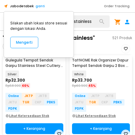
Jabodetabek
ganti
Order Tracking
Silakan ubah lokasi store sesuai
dengan lokasi Anda.
"tempat sendok garpu stainless"
521
Produk
Mengerti
Filter
Urutkan
Gulegula Tempat Sendok
TaffHOME Rak Organizer Dapur
Garpu Stainless Steel Cutlery
Tempat Sendok Garpu 2 Box -
Holder 4 Slot - BY-889
LL251
Silver
White
Rp
32.300
Rp
33.700
Rp
58.900
46%
Rp
60.900
45%
Online
JKTP
JKTB
Online
JKTP
JKTB
JKTU
TGR
CKP
PBKS
JKTU
TGR
CKP
PBKS
PDPK
PDPK
Lihat Ketersediaan Stok
Lihat Ketersediaan Stok
+ Keranjang
+ Keranjang