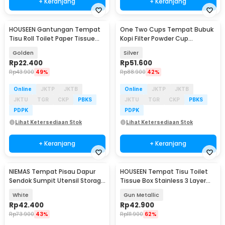
+ Keranjang
+ Keranjang
HOUSEEN Gantungan Tempat
One Two Cups Tempat Bubuk
Tisu Roll Toilet Paper Tissue
Kopi Filter Powder Cup
Stainless 304 - HJ30
Stainless Steel - OKL01
Golden
Silver
Rp
22.400
Rp
51.600
Rp
43.900
49%
Rp
88.900
42%
Online
JKTP
JKTB
Online
JKTP
JKTB
JKTU
TGR
CKP
PBKS
JKTU
TGR
CKP
PBKS
PDPK
PDPK
Lihat Ketersediaan Stok
Lihat Ketersediaan Stok
+ Keranjang
+ Keranjang
NIEMAS Tempat Pisau Dapur
HOUSEEN Tempat Tisu Toilet
Sendok Sumpit Utensil Storage
Tissue Box Stainless 3 Layer
- N1946
Wall Mounted - H230
White
Gun Metallic
Rp
42.400
Rp
42.900
Rp
73.900
43%
Rp
111.900
62%