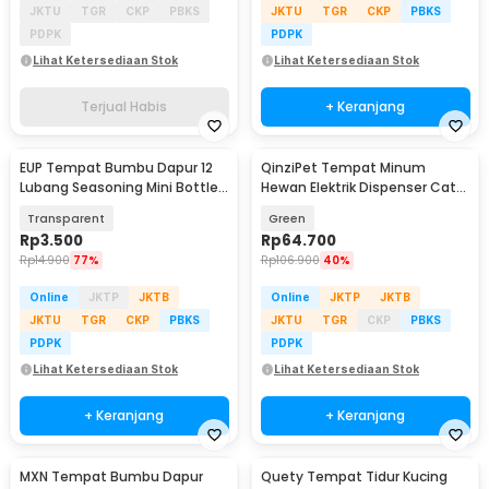
JKTU
TGR
CKP
PBKS
JKTU
TGR
CKP
PBKS
PDPK
PDPK
Lihat Ketersediaan Stok
Lihat Ketersediaan Stok
Terjual Habis
+ Keranjang
EUP Tempat Bumbu Dapur 12
QinziPet Tempat Minum
Lubang Seasoning Mini Bottle
Hewan Elektrik Dispenser Cat
Picnic 1 PCS - EU-3
Water Fountain 1.5L - PAT220V
Transparent
Green
Rp
3.500
Rp
64.700
Rp
14.900
77%
Rp
106.900
40%
Online
JKTP
JKTB
Online
JKTP
JKTB
JKTU
TGR
CKP
PBKS
JKTU
TGR
CKP
PBKS
PDPK
PDPK
Lihat Ketersediaan Stok
Lihat Ketersediaan Stok
+ Keranjang
+ Keranjang
MXN Tempat Bumbu Dapur
Quety Tempat Tidur Kucing