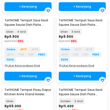
+ Keranjang
+ Keranjang
TaffHOME Tempat Saus Kecil
TaffHOME Tempat Saus Kecil
Square Sauce Dish Plate
Square Sauce Dish Plate
Stainless Steel 304 - UC3
Stainless Steel 304 - UC3
Silver
4 Grid
Silver
3 Grid
Rp
9.900
Rp
9.900
Rp
23.900
59%
Rp
31.900
69%
Online
JKTP
JKTB
Online
JKTP
JKTB
JKTU
TGR
CKP
PBKS
JKTU
TGR
CKP
PBKS
PDPK
PDPK
Lihat Ketersediaan Stok
Lihat Ketersediaan Stok
+ Keranjang
+ Keranjang
TaffHOME Tempat Pisau Dapur
TaffHOME Tempat Saus Kecil
Kitchen Knife Stand Holder
Square Sauce Dish Plate
Stainless Steel - SUS430
Stainless Steel 304 - UC3
Silver
Golden
2 Grid
Rp
59.000
Rp
11.400