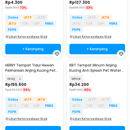
Rp
4.300
Rp
127.300
Rp
15.900
73%
Rp
188.900
33%
Online
JKTP
JKTB
Online
JKTP
JKTB
JKTU
TGR
CKP
PBKS
JKTU
TGR
CKP
PBKS
PDPK
PDPK
Lihat Ketersediaan Stok
Lihat Ketersediaan Stok
+ Keranjang
+ Keranjang
HERRY Tempat Tidur Hewan
KBT Tempat Minum Anjing
Peliharaan Anjing Kucing Pet
Kucing Anti Splash Pet Water
Dog Bed - HR077
Bowl 1.5L - K22
Gray
L
White
Rp
155.600
Rp
34.200
Rp
233.900
34%
Rp
61.900
45%
Online
JKTP
JKTB
Online
JKTP
JKTB
JKTU
TGR
CKP
PBKS
JKTU
TGR
CKP
PBKS
PDPK
PDPK
Lihat Ketersediaan Stok
Lihat Ketersediaan Stok