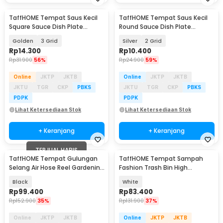
TaffHOME Tempat Saus Kecil
TaffHOME Tempat Saus Kecil
Square Sauce Dish Plate
Round Sauce Dish Plate
Stainless Steel 304 - UC3
Stainless Steel 304 - UC2
Golden
3 Grid
Silver
2 Grid
Rp
14.300
Rp
10.400
Rp
31.900
56%
Rp
24.900
59%
Online
JKTP
JKTB
Online
JKTP
JKTB
JKTU
TGR
CKP
PBKS
JKTU
TGR
CKP
PBKS
PDPK
PDPK
Lihat Ketersediaan Stok
Lihat Ketersediaan Stok
+ Keranjang
+ Keranjang
TERJUAL HABIS
TaffHOME Tempat Gulungan
TaffHOME Tempat Sampah
Selang Air Hose Reel Gardening
Fashion Trash Bin High
Stainless - JS-22
Pressing Type Size L - T30
Black
White
Rp
99.400
Rp
83.400
Rp
152.900
35%
Rp
131.900
37%
Online
JKTP
JKTB
Online
JKTP
JKTB