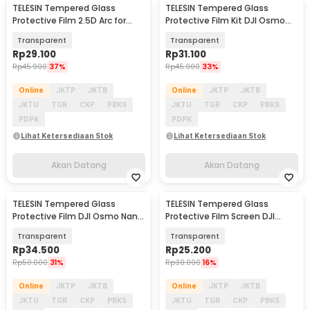
TELESIN Tempered Glass
TELESIN Tempered Glass
Akan Datang
Akan Datang
Protective Film 2.5D Arc for
Protective Film Kit DJI Osmo
GoPro Hero 13 - S6-FLM-07-
Pocket 3/4 - S6-FLM-38-TDJ
Transparent
Transparent
TGP
Rp
29.100
Rp
31.100
Rp
45.900
37%
Rp
45.900
33%
Online
JKTP
JKTB
Online
JKTP
JKTB
JKTU
TGR
CKP
PBKS
JKTU
TGR
CKP
PBKS
PDPK
PDPK
Lihat Ketersediaan Stok
Lihat Ketersediaan Stok
Akan Datang
Akan Datang
TELESIN Tempered Glass
TELESIN Tempered Glass
Akan Datang
Akan Datang
Protective Film DJI Osmo Nano
Protective Film Screen DJI
2 Set - S6-FLM-23-TDJ
Osmo 360 2 PCS - S6-FLM-22-
Transparent
Transparent
TDJ
Rp
34.500
Rp
25.200
Rp
50.000
31%
Rp
30.000
16%
Online
JKTP
JKTB
Online
JKTP
JKTB
JKTU
TGR
CKP
PBKS
JKTU
TGR
CKP
PBKS