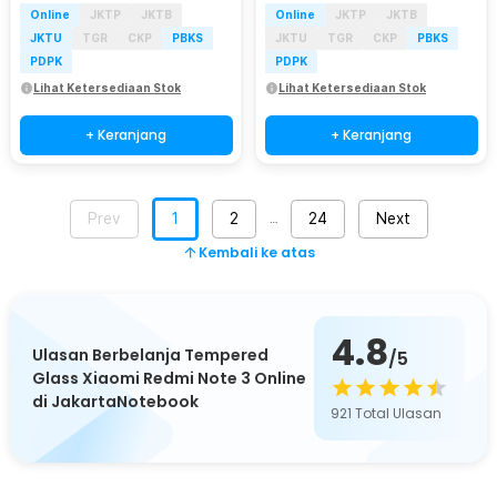
Online
JKTP
JKTB
Online
JKTP
JKTB
JKTU
TGR
CKP
PBKS
JKTU
TGR
CKP
PBKS
PDPK
PDPK
Lihat Ketersediaan Stok
Lihat Ketersediaan Stok
+ Keranjang
+ Keranjang
Prev
1
2
24
Next
…
Kembali ke atas
4.8
Ulasan Berbelanja Tempered
/5
Glass Xiaomi Redmi Note 3 Online
di JakartaNotebook
921
Total Ulasan