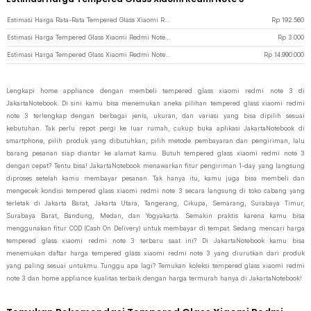
Estimasi Harga Rata-Rata Tempered Glass Xiaomi Redmi Note 3
Rp
192.560
Estimasi Harga Tempered Glass Xiaomi Redmi Note 3 Termurah di JakartaNotebook
Rp
3.000
Estimasi Harga Tempered Glass Xiaomi Redmi Note 3 Termahal di JakartaNotebook
Rp
14.990.000
Lengkapi home appliance dengan membeli tempered glass xiaomi redmi note 3 di
JakartaNotebook. Di sini kamu bisa menemukan aneka pilihan tempered glass xiaomi redmi
note 3 terlengkap dengan berbagai jenis, ukuran, dan variasi yang bisa dipilih sesuai
kebutuhan. Tak perlu repot pergi ke luar rumah, cukup buka aplikasi JakartaNotebook di
smartphone, pilih produk yang dibutuhkan, pilih metode pembayaran dan pengiriman, lalu
barang pesanan siap diantar ke alamat kamu. Butuh tempered glass xiaomi redmi note 3
dengan cepat? Tentu bisa! JakartaNotebook menawarkan fitur pengiriman 1-day yang langsung
diproses setelah kamu membayar pesanan. Tak hanya itu, kamu juga bisa membeli dan
mengecek kondisi tempered glass xiaomi redmi note 3 secara langsung di toko cabang yang
terletak di Jakarta Barat, Jakarta Utara, Tangerang, Cikupa, Semarang, Surabaya Timur,
Surabaya Barat, Bandung, Medan, dan Yogyakarta. Semakin praktis karena kamu bisa
menggunakan fitur COD (Cash On Delivery) untuk membayar di tempat. Sedang mencari harga
tempered glass xiaomi redmi note 3 terbaru saat ini? Di JakartaNotebook kamu bisa
menemukan daftar harga tempered glass xiaomi redmi note 3 yang diurutkan dari produk
yang paling sesuai untukmu. Tunggu apa lagi? Temukan koleksi tempered glass xiaomi redmi
note 3 dan home appliance kualitas terbaik dengan harga termurah hanya di JakartaNotebook!