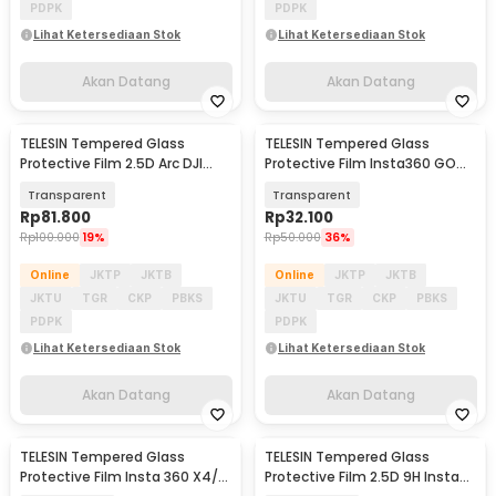
PDPK
PDPK
Lihat Ketersediaan Stok
Lihat Ketersediaan Stok
Akan Datang
Akan Datang
TELESIN Tempered Glass
TELESIN Tempered Glass
Akan Datang
Akan Datang
Protective Film 2.5D Arc DJI
Protective Film Insta360 GO
Osmo Action 6 - S6-FLM-29-
Ultra Two Set - S6-FLM-24-TIS
Transparent
Transparent
TDJ
Rp
81.800
Rp
32.100
Rp
100.000
19%
Rp
50.000
36%
Online
JKTP
JKTB
Online
JKTP
JKTB
JKTU
TGR
CKP
PBKS
JKTU
TGR
CKP
PBKS
PDPK
PDPK
Lihat Ketersediaan Stok
Lihat Ketersediaan Stok
Akan Datang
Akan Datang
TELESIN Tempered Glass
TELESIN Tempered Glass
Akan Datang
Akan Datang
Protective Film Insta 360 X4/
Protective Film 2.5D 9H Insta