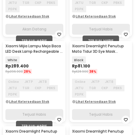
JKTU
TGR
CKP
PBKS
JKTU
TGR
CKP
PBKS
PDPK
PDPK
Lihat Ketersediaan Stok
Lihat Ketersediaan Stok
Akan Datang
Terjual Habis
TERJUAL HABIS
TERJUAL HABIS
Xiaomi Mijia Lampu Meja Baca
Xiaomi Dreamlight Penutup
LED Desk Lamp Rechargeable 3
Mata Tidur 3D Eye Mask
Color 4.5W - MJTD05YL
Blackout - 3SV2
White
Black
Rp
289.400
Rp
81.100
Rp
396.900
28%
Rp
128.900
38%
Online
JKTP
JKTB
Online
JKTP
JKTB
JKTU
TGR
CKP
PBKS
JKTU
TGR
CKP
PBKS
PDPK
PDPK
Lihat Ketersediaan Stok
Lihat Ketersediaan Stok
Terjual Habis
Terjual Habis
TERJUAL HABIS
Xiaomi Dreamlight Penutup
Xiaomi Dreamlight Penutup