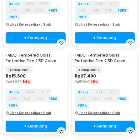
Online
JKTP
JKTB
Online
JKTP
JKTB
JKTU
TGR
CKP
PBKS
JKTU
TGR
CKP
PBKS
PDPK
PDPK
Lihat Ketersediaan Stok
Lihat Ketersediaan Stok
+ Keranjang
+ Keranjang
FARAJI Tempered Glass
FARAJI Tempered Glass
Protective Film 2.5D Curve
Protective Film 2.5D Curve
Insta360 Ace Pro2 - FR-26
Insta360 Ace Pro2 - FR-25
Transparent
Transparent
Rp
15.600
Rp
27.400
Rp
33.900
54%
Rp
51.900
48%
Online
JKTP
JKTB
Online
JKTP
JKTB
JKTU
TGR
CKP
PBKS
JKTU
TGR
CKP
PBKS
PDPK
PDPK
Lihat Ketersediaan Stok
Lihat Ketersediaan Stok
+ Keranjang
+ Keranjang