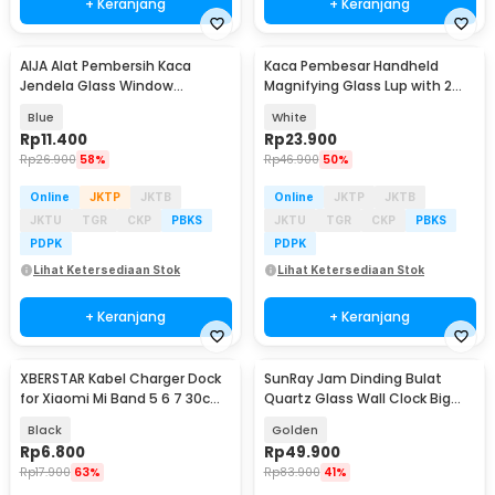
+ Keranjang
+ Keranjang
AIJA Alat Pembersih Kaca
Kaca Pembesar Handheld
Jendela Glass Window
Magnifying Glass Lup with 2
Cleaning Rubber 3in1 - A3
LED 35mm 8X - MG6B-2
Blue
White
Rp
11.400
Rp
23.900
Rp
26.900
58%
Rp
46.900
50%
Online
JKTP
JKTB
Online
JKTP
JKTB
JKTU
TGR
CKP
PBKS
JKTU
TGR
CKP
PBKS
PDPK
PDPK
Lihat Ketersediaan Stok
Lihat Ketersediaan Stok
+ Keranjang
+ Keranjang
XBERSTAR Kabel Charger Dock
SunRay Jam Dinding Bulat
for Xiaomi Mi Band 5 6 7 30cm
Quartz Glass Wall Clock Big
- EDCS300
Deer Style 30cm - INU11
Black
Golden
Rp
6.800
Rp
49.900
Rp
17.900
63%
Rp
83.900
41%