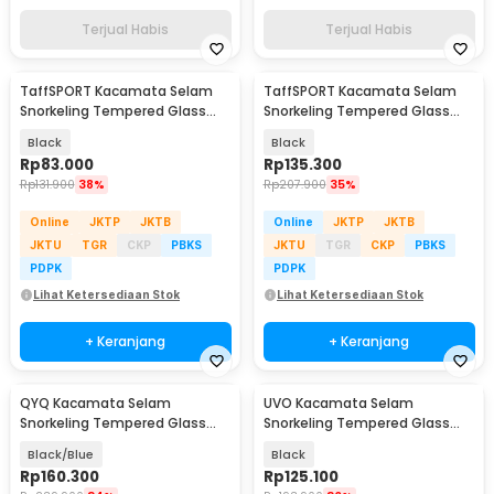
Terjual Habis
Terjual Habis
TaffSPORT Kacamata Selam
TaffSPORT Kacamata Selam
Snorkeling Tempered Glass
Snorkeling Tempered Glass
Diving Mask - M24
Diving Mask - AS303JF
Black
Black
Rp
83.000
Rp
135.300
Rp
131.900
38%
Rp
207.900
35%
Online
JKTP
JKTB
Online
JKTP
JKTB
JKTU
TGR
CKP
PBKS
JKTU
TGR
CKP
PBKS
PDPK
PDPK
Lihat Ketersediaan Stok
Lihat Ketersediaan Stok
+ Keranjang
+ Keranjang
QYQ Kacamata Selam
UVO Kacamata Selam
Snorkeling Tempered Glass
Snorkeling Tempered Glass
Anti Fog Diving Mask - 308
Anti Fog Diving Mask - U-88
Black/Blue
Black
Rp
160.300
Rp
125.100