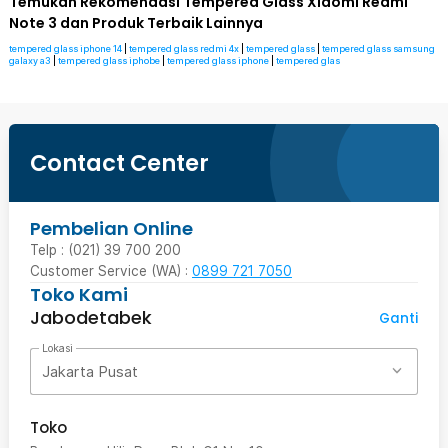
Temukan Rekomendasi Tempered Glass Xiaomi Redmi
Note 3 dan Produk Terbaik Lainnya
tempered glass iphone 14
|
tempered glass redmi 4x
|
tempered glass
|
tempered glass samsung
galaxy a3
|
tempered glass iphobe
|
tempered glass iphone
|
tempered glas
Contact Center
Pembelian Online
Telp : (021) 39 700 200
Customer Service (WA) :
0899 721 7050
Toko Kami
Jabodetabek
Ganti
Lokasi
Jakarta Pusat
Toko