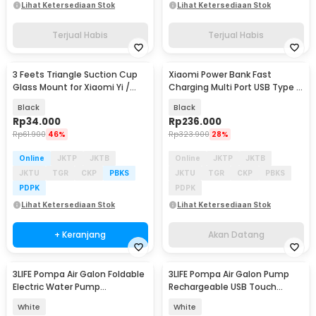
Lihat Ketersediaan Stok
Lihat Ketersediaan Stok
Terjual Habis
Terjual Habis
3 Feets Triangle Suction Cup
Xiaomi Power Bank Fast
Akan Datang
Glass Mount for Xiaomi Yi /
Charging Multi Port USB Type C
GoPro - T010
PD 45W 20000mAh - Mi 3 Pro
Black
Black
Rp
34.000
Rp
236.000
Rp
61.900
46%
Rp
323.900
28%
Online
JKTP
JKTB
Online
JKTP
JKTB
JKTU
TGR
CKP
PBKS
JKTU
TGR
CKP
PBKS
PDPK
PDPK
Lihat Ketersediaan Stok
Lihat Ketersediaan Stok
+ Keranjang
Akan Datang
3LIFE Pompa Air Galon Foldable
3LIFE Pompa Air Galon Pump
Electric Water Pump
Rechargeable USB Touch
Rechargeable - 012
Switch - PUMP002
White
White