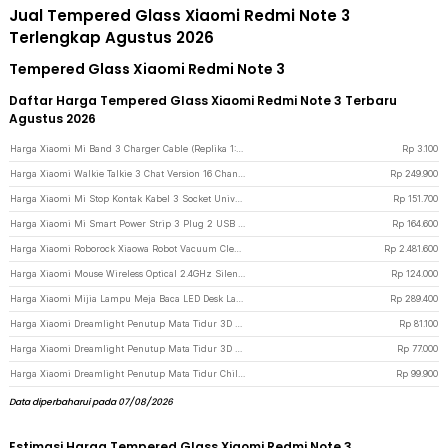
Jual Tempered Glass Xiaomi Redmi Note 3
Terlengkap Agustus 2026
Tempered Glass Xiaomi Redmi Note 3
Daftar Harga Tempered Glass Xiaomi Redmi Note 3 Terbaru
Agustus 2026
Harga Xiaomi Mi Band 3 Charger Cable (Replika 1:1) - OD2 - Black
Rp
3.100
Harga Xiaomi Walkie Talkie 3 Chat Version 16 Channel Rechargeable 2000mAh - XMDJJA01FY - Black
Rp
249.900
Harga Xiaomi Mi Stop Kontak Kabel 3 Socket Universal 3 USB A 1.8M 250V 2500W - XMCXB01QMN (ORIGINAL) - White
Rp
151.700
Harga Xiaomi Mi Smart Power Strip 3 Plug 2 USB A Port 1 USB C - XMCXB05QM - White
Rp
164.600
Harga Xiaomi Roborock Xiaowa Robot Vacuum Cleaner 3 1800Pa - C10/E20 - White
Rp
2.481.600
Harga Xiaomi Mouse Wireless Optical 2.4GHz Silent Click 3 Key 1200DPI - XMWXSB04YM - Black
Rp
124.000
Harga Xiaomi Mijia Lampu Meja Baca LED Desk Lamp Rechargeable 3 Color 4.5W - MJTD05YL - White
Rp
289.400
Harga Xiaomi Dreamlight Penutup Mata Tidur 3D Eye Mask Blackout - 3SV2 - Black
Rp
81.100
Harga Xiaomi Dreamlight Penutup Mata Tidur 3D Eye Mask 4 Layer Full Blackout - 2S - Black
Rp
77.000
Harga Xiaomi Dreamlight Penutup Mata Tidur Children 3D Sleep Eye Mask - DLSMG009 - Pink
Rp
99.900
Data diperbaharui pada 07/08/2026
Estimasi Harga Tempered Glass Xiaomi Redmi Note 3