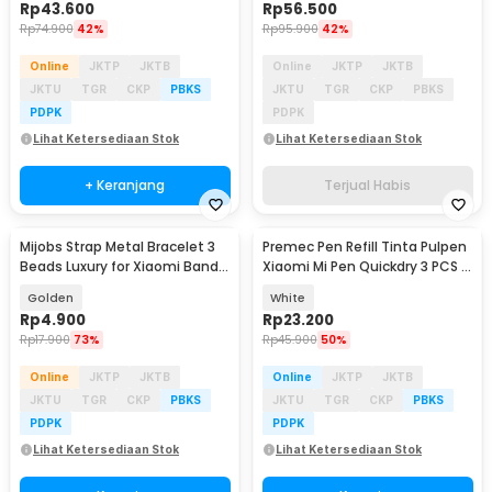
Rp
43.600
Rp
56.500
Rp
74.900
42%
Rp
95.900
42%
Online
JKTP
JKTB
Online
JKTP
JKTB
JKTU
TGR
CKP
PBKS
JKTU
TGR
CKP
PBKS
PDPK
PDPK
Lihat Ketersediaan Stok
Lihat Ketersediaan Stok
+ Keranjang
Terjual Habis
Mijobs Strap Metal Bracelet 3
Premec Pen Refill Tinta Pulpen
Beads Luxury for Xiaomi Band 8
Xiaomi Mi Pen Quickdry 3 PCS -
Pro - MJ88
MJZXBX01XM
Golden
White
Rp
4.900
Rp
23.200
Rp
17.900
73%
Rp
45.900
50%
Online
JKTP
JKTB
Online
JKTP
JKTB
JKTU
TGR
CKP
PBKS
JKTU
TGR
CKP
PBKS
PDPK
PDPK
Lihat Ketersediaan Stok
Lihat Ketersediaan Stok