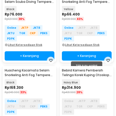
Selam Scuba Diving Tempered
Snorkeling Anti Fog Tempered
Glass - 502
Glass Diving Mask - U-165
Black
Yellow
Rp
76.000
Rp
66.400
Rp
121.900
38%
Rp
108.900
40%
Online
JKTP
JKTB
Online
JKTP
JKTB
JKTU
TGR
CKP
PBKS
JKTU
TGR
CKP
PBKS
PDPK
PDPK
Lihat Ketersediaan Stok
Lihat Ketersediaan Stok
+ Keranjang
+ Keranjang
TERJUAL HABIS
Huacheng Kacamata Selam
Bebird Kamera Pembersih
Snorkeling Anti Fog Tempered
Telinga Korek Kuping Otoskop
Glass Diving Mask - QW-01
Endoscope HD WiFi - Note 3 Pro
Black
Navy Blue
Max
Rp
168.300
Rp
314.900
Rp
249.900
33%
Rp
431.900
28%
Online
JKTP
JKTB
Online
JKTP
JKTB
JKTU
TGR
CKP
PBKS
JKTU
TGR
CKP
PBKS
PDPK
PDPK