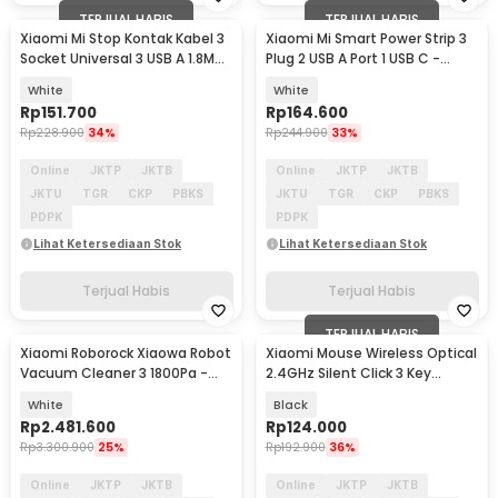
TERJUAL HABIS
TERJUAL HABIS
Xiaomi Mi Stop Kontak Kabel 3
Xiaomi Mi Smart Power Strip 3
Socket Universal 3 USB A 1.8M
Plug 2 USB A Port 1 USB C -
250V 2500W - XMCXB01QMN
XMCXB05QM
White
White
(ORIGINAL)
Rp
151.700
Rp
164.600
Rp
228.900
34%
Rp
244.900
33%
Online
JKTP
JKTB
Online
JKTP
JKTB
JKTU
TGR
CKP
PBKS
JKTU
TGR
CKP
PBKS
PDPK
PDPK
Lihat Ketersediaan Stok
Lihat Ketersediaan Stok
Terjual Habis
Terjual Habis
TERJUAL HABIS
Xiaomi Roborock Xiaowa Robot
Xiaomi Mouse Wireless Optical
Akan Datang
Vacuum Cleaner 3 1800Pa -
2.4GHz Silent Click 3 Key
C10/E20
1200DPI - XMWXSB04YM
White
Black
Rp
2.481.600
Rp
124.000
Rp
3.300.900
25%
Rp
192.900
36%
Online
JKTP
JKTB
Online
JKTP
JKTB