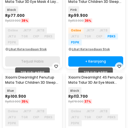
Mata Tidur 3D Eye Mask 4 Layer
Mata Tidur Children 3D Sleep
Full Blackout - 2S
Eye Mask - DLSMG009
Black
Pink
Rp
77.000
Rp
99.900
Rp
123.900
38%
Rp
153.900
36%
Online
JKTP
JKTB
Online
JKTP
JKTB
JKTU
TGR
CKP
PBKS
JKTU
TGR
CKP
PBKS
PDPK
PDPK
Lihat Ketersediaan Stok
Lihat Ketersediaan Stok
Terjual Habis
+ Keranjang
TERJUAL HABIS
TERJUAL HABIS
Xiaomi Dreamlight Penutup
Xiaomi Dreamlight 4S Penutup
Mata Tidur Children 3D Sleep
Mata Tidur 3D Air Eye Mask
Eye Mask - DLSMG009
Blackout - DL4S
Blue
Black
Rp
100.900
Rp
113.700
Rp
153.900
35%
Rp
178.900
37%
Online
JKTP
JKTB
Online
JKTP
JKTB
JKTU
TGR
CKP
PBKS
JKTU
TGR
CKP
PBKS
PDPK
PDPK