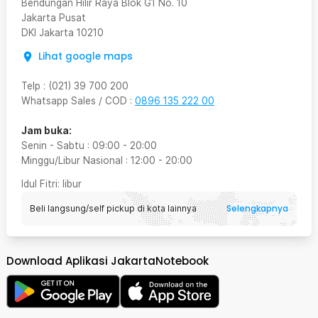
Bendungan Hilir Raya Blok G1 No. 10
Jakarta Pusat
DKI Jakarta
10210
Lihat google maps
Telp
:
(021) 39 700 200
Whatsapp Sales / COD
:
0896 135 222 00
Jam buka:
Senin - Sabtu
:
09:00
-
20:00
Minggu/Libur Nasional
:
12:00
-
20:00
Idul Fitri
: libur
Selengkapnya
Beli langsung/self pickup di kota lainnya
Download Aplikasi JakartaNotebook