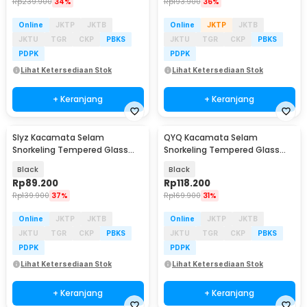
Rp
239.900
34%
Rp
193.900
36%
Online
JKTP
JKTB
Online
JKTP
JKTB
JKTU
TGR
CKP
PBKS
JKTU
TGR
CKP
PBKS
PDPK
PDPK
Lihat Ketersediaan Stok
Lihat Ketersediaan Stok
+ Keranjang
+ Keranjang
Slyz Kacamata Selam
QYQ Kacamata Selam
Snorkeling Tempered Glass
Snorkeling Tempered Glass
GoPro Mount Diving Mask -
Anti Fog Diving Mask - 180
Black
Black
INU91
Rp
89.200
Rp
118.200
Rp
139.900
37%
Rp
169.900
31%
Online
JKTP
JKTB
Online
JKTP
JKTB
JKTU
TGR
CKP
PBKS
JKTU
TGR
CKP
PBKS
PDPK
PDPK
Lihat Ketersediaan Stok
Lihat Ketersediaan Stok
+ Keranjang
+ Keranjang