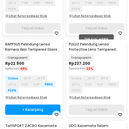
JKTU
TGR
CKP
PBKS
JKTU
TGR
CKP
PBKS
PDPK
PDPK
Lihat Ketersediaan Stok
Lihat Ketersediaan Stok
Terjual Habis
Terjual Habis
TERJUAL HABIS
BAPPSUS Pelindung Lensa
PULUZ Pelindung Lensa
Kamera Aksi Tempered Glass
Protective Lens Tempered
for Insta360 GO3s - BPS-30
Glass for DJI OSMO 360 - PL3
Transparent
Transparent
Rp
22.900
Rp
237.200
Rp
44.900
49%
Rp
302.900
22%
Online
JKTP
JKTB
Online
JKTP
JKTB
JKTU
TGR
CKP
PBKS
JKTU
TGR
CKP
PBKS
PDPK
PDPK
Lihat Ketersediaan Stok
Lihat Ketersediaan Stok
+ Keranjang
Terjual Habis
TaffSPORT ZACRO Kacamata
UDO Kacamata Selam