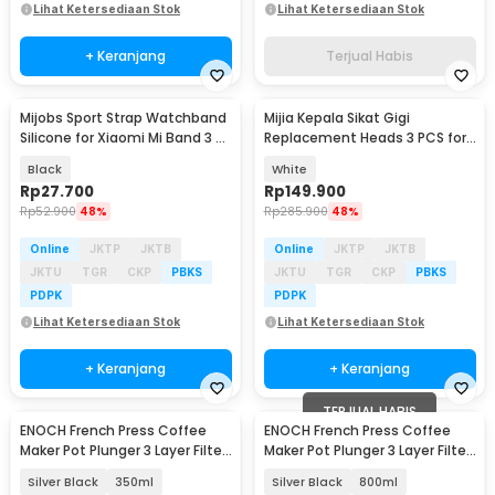
Lihat Ketersediaan Stok
Lihat Ketersediaan Stok
+ Keranjang
Terjual Habis
Mijobs Sport Strap Watchband
Mijia Kepala Sikat Gigi
Silicone for Xiaomi Mi Band 3 -
Replacement Heads 3 PCS for
QR1601
Xiaomi Oscillation - MBS308
Black
White
Rp
27.700
Rp
149.900
Rp
52.900
48%
Rp
285.900
48%
Online
JKTP
JKTB
Online
JKTP
JKTB
JKTU
TGR
CKP
PBKS
JKTU
TGR
CKP
PBKS
PDPK
PDPK
Lihat Ketersediaan Stok
Lihat Ketersediaan Stok
+ Keranjang
+ Keranjang
TERJUAL HABIS
ENOCH French Press Coffee
ENOCH French Press Coffee
Maker Pot Plunger 3 Layer Filter
Maker Pot Plunger 3 Layer Filter
Glass - CP10
Glass - CP10
Silver Black
350ml
Silver Black
800ml