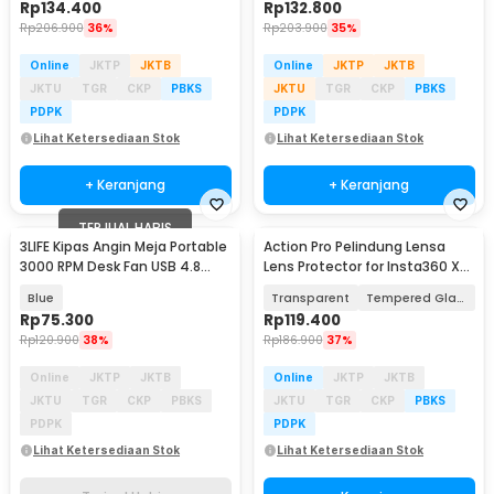
Rp
134.400
Rp
132.800
Rp
206.900
36%
Rp
203.900
35%
Online
JKTP
JKTB
Online
JKTP
JKTB
JKTU
TGR
CKP
PBKS
JKTU
TGR
CKP
PBKS
PDPK
PDPK
Lihat Ketersediaan Stok
Lihat Ketersediaan Stok
+ Keranjang
+ Keranjang
TERJUAL HABIS
3LIFE Kipas Angin Meja Portable
Action Pro Pelindung Lensa
3000 RPM Desk Fan USB 4.8
Lens Protector for Insta360 X4
Inch 5W - 312
Action Cam - 49BJS
Blue
Transparent
Tempered Glass
Rp
75.300
Rp
119.400
Rp
120.900
38%
Rp
186.900
37%
Online
JKTP
JKTB
Online
JKTP
JKTB
JKTU
TGR
CKP
PBKS
JKTU
TGR
CKP
PBKS
PDPK
PDPK
Lihat Ketersediaan Stok
Lihat Ketersediaan Stok