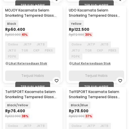
TERJUAL HABIS
TERJUAL HABIS
MOJOY Kacamata Selam
UDO Kacamata Selam
Snorkeling Tempered Glass
Snorkeling Tempered Glass
Wide View Diving Mask - M17
Anti Fog Diving Mask - U-16
Black
Yellow
Rp
60.400
Rp
122.500
Rp
100.900
41%
Rp
172.900
30%
Online
JKTP
JKTB
Online
JKTP
JKTB
JKTU
TGR
CKP
PBKS
JKTU
TGR
CKP
PBKS
PDPK
PDPK
Lihat Ketersediaan Stok
Lihat Ketersediaan Stok
Terjual Habis
Terjual Habis
TERJUAL HABIS
TERJUAL HABIS
TaffSPORT Kacamata Selam
TaffSPORT Kacamata Selam
Snorkeling Tempered Glass
Snorkeling Tempered Glass
Diving Mask - M23
Diving Mask - M23
Black/Yellow
Black/Blue
Rp
76.400
Rp
78.600
Rp
122.900
38%
Rp
122.900
37%
Online
JKTP
JKTB
Online
JKTP
JKTB