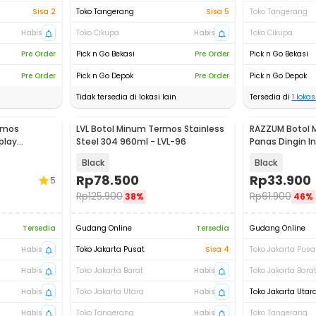
Sisa 2
Toko Tangerang
Sisa 5
Toko Tangerang
Habis
Toko Cikupa
Habis
Toko Cikupa
Pre Order
Pick n Go Bekasi
Pre Order
Pick n Go Bekasi
Pre Order
Pick n Go Depok
Pre Order
Pick n Go Depok
Tidak tersedia di lokasi lain
Tersedia di
1
lokasi
rmos
LVL Botol Minum Termos Stainless
RAZZUM Botol 
play
Steel 304 960ml - LVL-96
Panas Dingin In
 - HC-451
280ml - XPD30
Black
Black
Rp
78.500
Rp
33.900
5
Rp
125.900
Rp
61.900
38%
46%
Tersedia
Gudang Online
Tersedia
Gudang Online
Habis
Toko Jakarta Pusat
Sisa 4
Toko Jakarta Pusa
Habis
Toko Jakarta Barat
Habis
Toko Jakarta Bara
Habis
Toko Jakarta Utara
Habis
Toko Jakarta Utar
Habis
Toko Tangerang
Habis
Toko Tangerang