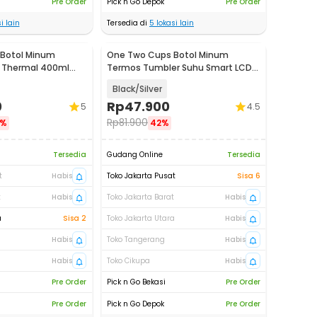
Pre Order
Pick n Go Depok
Pre Order
i lain
Tersedia di
5
lokasi lain
Botol Minum
One Two Cups Botol Minum
k Thermal 400ml
Termos Tumbler Suhu Smart LCD
0
Display 382ml - OTC002
Black/Silver
0
Rp
47.900
5
4.5
Rp
81.900
3%
42%
Tersedia
Gudang Online
Tersedia
t
Habis
Toko Jakarta Pusat
Sisa 6
t
Habis
Toko Jakarta Barat
Habis
a
Sisa 2
Toko Jakarta Utara
Habis
Habis
Toko Tangerang
Habis
Habis
Toko Cikupa
Habis
Pre Order
Pick n Go Bekasi
Pre Order
Pre Order
Pick n Go Depok
Pre Order