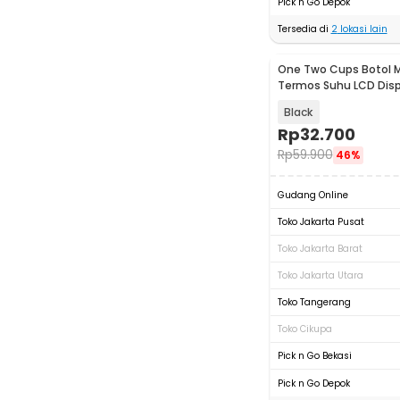
Pick n Go Depok
Tersedia di
2
lokasi lain
One Two Cups Botol 
Termos Suhu LCD Disp
Mug 500ml - OTC001
Black
Rp
32.700
Rp
59.900
46%
Gudang Online
Toko Jakarta Pusat
Toko Jakarta Barat
Toko Jakarta Utara
Toko Tangerang
Toko Cikupa
Pick n Go Bekasi
Pick n Go Depok