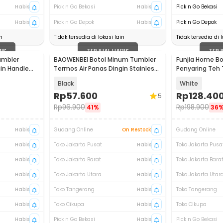
Habis
Pick n Go Bekasi
Habis
Pick n Go Bekasi
Habis
Pick n Go Depok
Habis
Pick n Go Depok
n
Tidak tersedia di lokasi lain
Tidak tersedia di l
BIS
TERJUAL HABIS
TERJ
umbler
BAOWENBEI Botol Minum Tumbler
Funjia Home B
in Handle
Termos Air Panas Dingin Stainless
Penyaring Teh 
500ml - A1A0
Black
White
Rp
57.600
Rp
128.40
5
Rp
96.900
Rp
198.900
41%
36
Habis
Gudang Online
On Restock
Gudang Online
Habis
Toko Jakarta Pusat
Habis
Toko Jakarta Pusa
Habis
Toko Jakarta Barat
Habis
Toko Jakarta Bara
Habis
Toko Jakarta Utara
Habis
Toko Jakarta Utar
Habis
Toko Tangerang
Habis
Toko Tangerang
Habis
Toko Cikupa
Habis
Toko Cikupa
Habis
Pick n Go Bekasi
Habis
Pick n Go Bekasi