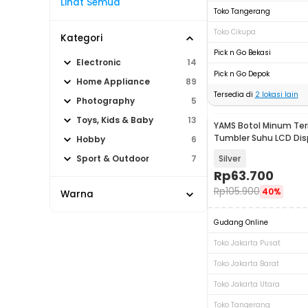
Lihat Semua
Toko Tangerang
Toko Cikupa
Kategori
Pick n Go Bekasi
Electronic
14
Pick n Go Depok
Home Appliance
89
Tersedia di
2
lokasi lain
Photography
5
Toys, Kids & Baby
13
YAMS Botol Minum Te
Tumbler Suhu LCD Dis
Hobby
6
Stainless Steel 420ml
Silver
Sport & Outdoor
7
Rp
63.700
Rp
105.900
40%
Warna
Gudang Online
Toko Jakarta Pusat
Toko Jakarta Barat
Toko Jakarta Utara
Toko Tangerang