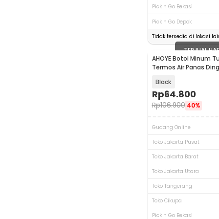
Pick n Go Bekasi
Pick n Go Depok
Tidak tersedia di lokasi lai
TERJUAL HA
AHOYE Botol Minum T
Termos Air Panas Ding
Straw 710ml - SP-610
Black
Rp
64.800
Rp
106.900
40%
Gudang Online
Toko Jakarta Pusat
Toko Jakarta Barat
Toko Jakarta Utara
Toko Tangerang
Toko Cikupa
Pick n Go Bekasi