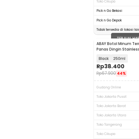
Toko Cikupa
Pick n Go Bekasi
Pick n Go Depok
Tidak tersedia di lokasi lai
TERJUAL HA
ABAY Botol Minum Term
Panas Dingin Stainless
AB304
Black
250ml
Rp
38.400
Rp
67.900
44%
Gudang Online
Toko Jakarta Pusat
Toko Jakarta Barat
Toko Jakarta Utara
Toko Tangerang
Toko Cikupa