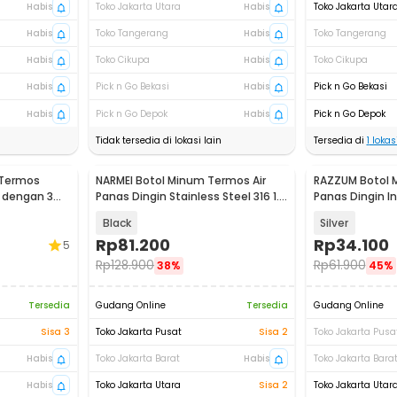
Habis
Toko Jakarta Utara
Habis
Toko Jakarta Utar
Habis
Toko Tangerang
Habis
Toko Tangerang
Habis
Toko Cikupa
Habis
Toko Cikupa
Habis
Pick n Go Bekasi
Habis
Pick n Go Bekasi
Habis
Pick n Go Depok
Habis
Pick n Go Depok
Tidak tersedia di lokasi lain
Tersedia di
1
lokasi
 Termos
NARMEI Botol Minum Termos Air
RAZZUM Botol 
l dengan 3
Panas Dingin Stainless Steel 316 1.1L
Panas Dingin In
- DDH316
280ml - XPD30
Black
Silver
Rp
81.200
Rp
34.100
5
Rp
128.900
Rp
61.900
38%
45%
Tersedia
Gudang Online
Tersedia
Gudang Online
Sisa 3
Toko Jakarta Pusat
Sisa 2
Toko Jakarta Pusa
Habis
Toko Jakarta Barat
Habis
Toko Jakarta Bara
Habis
Toko Jakarta Utara
Sisa 2
Toko Jakarta Utar