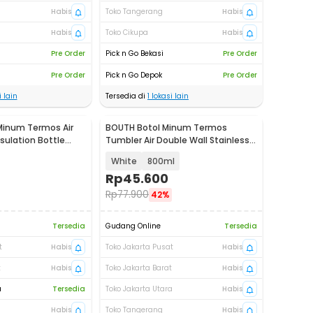
Habis
Toko Tangerang
Habis
Habis
Toko Cikupa
Habis
Pre Order
Pick n Go Bekasi
Pre Order
Pre Order
Pick n Go Depok
Pre Order
 lain
Tersedia di
1
lokasi lain
Minum Termos Air
BOUTH Botol Minum Termos
sulation Bottle
Tumbler Air Double Wall Stainless
0
Steel - A1A5
White
800ml
Rp
45.600
Rp
77.900
42%
Tersedia
Gudang Online
Tersedia
t
Habis
Toko Jakarta Pusat
Habis
t
Habis
Toko Jakarta Barat
Habis
a
Tersedia
Toko Jakarta Utara
Habis
Habis
Toko Tangerang
Habis