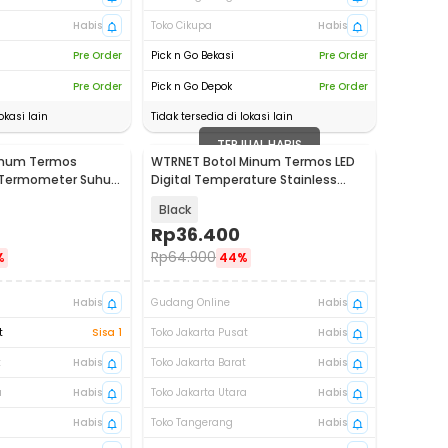
Habis
Toko Cikupa
Habis
Pre Order
Pick n Go Bekasi
Pre Order
Pre Order
Pick n Go Depok
Pre Order
okasi lain
Tidak tersedia di lokasi lain
TERJUAL HABIS
inum Termos
WTRNET Botol Minum Termos LED
 Termometer Suhu
Digital Temperature Stainless
92
200ml - LZ120
Black
Rp
36.400
Rp
64.900
%
44%
Habis
Gudang Online
Habis
t
Sisa 1
Toko Jakarta Pusat
Habis
t
Habis
Toko Jakarta Barat
Habis
a
Habis
Toko Jakarta Utara
Habis
Habis
Toko Tangerang
Habis