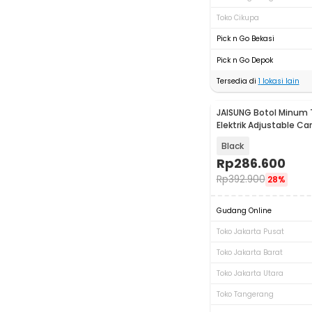
Toko Cikupa
Pick n Go Bekasi
Pick n Go Depok
Tersedia di
1
lokasi lain
JAISUNG Botol Minum
Elektrik Adjustable Ca
500ml - 2302
Black
Rp
286.600
Rp
392.900
28%
Gudang Online
Toko Jakarta Pusat
Toko Jakarta Barat
Toko Jakarta Utara
Toko Tangerang