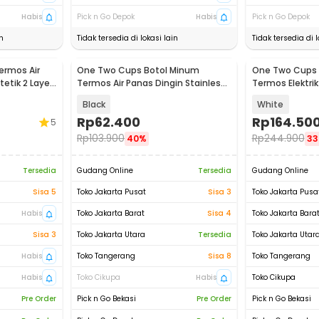
Habis
Pick n Go Depok
Habis
Pick n Go Depok
n
Tidak tersedia di lokasi lain
Tidak tersedia di l
ermos Air
One Two Cups Botol Minum
One Two Cups 
tetik 2 Layer
Termos Air Panas Dingin Stainless
Termos Elektri
Steel 1L - TC11
300W - MK-40
Black
White
Rp
62.400
Rp
164.50
5
Rp
103.900
Rp
244.900
40%
3
Tersedia
Gudang Online
Tersedia
Gudang Online
Sisa 5
Toko Jakarta Pusat
Sisa 3
Toko Jakarta Pusa
Habis
Toko Jakarta Barat
Sisa 4
Toko Jakarta Bara
Sisa 3
Toko Jakarta Utara
Tersedia
Toko Jakarta Utar
Habis
Toko Tangerang
Sisa 8
Toko Tangerang
Habis
Toko Cikupa
Habis
Toko Cikupa
Pre Order
Pick n Go Bekasi
Pre Order
Pick n Go Bekasi