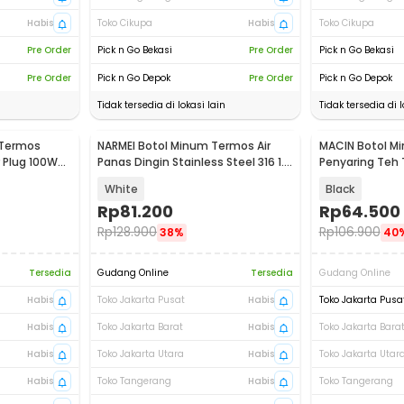
Habis
Toko Cikupa
Habis
Toko Cikupa
Pre Order
Pick n Go Bekasi
Pre Order
Pick n Go Bekasi
Pre Order
Pick n Go Depok
Pre Order
Pick n Go Depok
Tidak tersedia di lokasi lain
Tidak tersedia di l
 Termos
NARMEI Botol Minum Termos Air
MACIN Botol M
r Plug 100W
Panas Dingin Stainless Steel 316 1.1L
Penyaring Teh
- DDH316
Air 500ml - MA
White
Black
Rp
81.200
Rp
64.500
Rp
128.900
Rp
106.900
38%
40
Tersedia
Gudang Online
Tersedia
Gudang Online
Habis
Toko Jakarta Pusat
Habis
Toko Jakarta Pusa
Habis
Toko Jakarta Barat
Habis
Toko Jakarta Bara
Habis
Toko Jakarta Utara
Habis
Toko Jakarta Utar
Habis
Toko Tangerang
Habis
Toko Tangerang