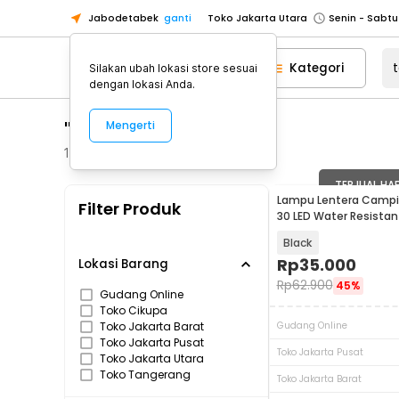
Jabodetabek
ganti
Toko Jakarta Utara
Toko Tangerang
Kategori
Silakan ubah lokasi store sesuai
Toko Cikupa
dengan lokasi Anda.
Pick n Go Jakarta Barat
Senin - J
"termos tentara"
Mengerti
Pick n Go Bekasi
Senin - Jumat (08
Pick n Go Depok
Senin - Jumat (08
131
Produk
Toko Jakarta Pusat
Senin - Sabtu
TERJUAL HA
Lampu Lentera Campi
Filter Produk
Toko Jakarta Barat
Senin - Sabtu
30 LED Water Resistan
Toko Jakarta Utara
Black
Toko Tangerang
Rp
35.000
Lokasi Barang
Rp
62.900
45%
Toko Cikupa
Gudang Online
Toko Cikupa
Pick n Go Jakarta Barat
Senin - J
Toko Jakarta Barat
Gudang Online
Pick n Go Bekasi
Senin - Jumat (08
Toko Jakarta Pusat
Toko Jakarta Pusat
Toko Jakarta Utara
Pick n Go Depok
Senin - Jumat (08
Toko Tangerang
Toko Jakarta Barat