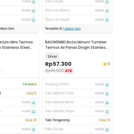
Habis
Toko Cikupa
Habis
Habis
Pick n Go Bekasi
Habis
Habis
Pick n Go Depok
Habis
okasi lain
Tersedia di
1
lokasi lain
Minum Mini Termos
BAOWENBEI Botol Minum Tumbler
n Stainless Steel
Termos Air Panas Dingin Stainless
500ml - A1A0
Silver
Rp
57.300
5
Rp
96.900
41%
Tersedia
Gudang Online
Habis
t
Sisa 5
Toko Jakarta Pusat
Habis
t
Habis
Toko Jakarta Barat
Habis
a
Habis
Toko Jakarta Utara
Habis
Sisa 10
Toko Tangerang
Sisa 10
Habis
Toko Cikupa
Habis