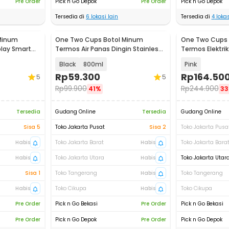
Pre Order
Pick n Go Depok
Pre Order
Pick n Go Depok
Tersedia di
6
lokasi lain
Tersedia di
4
lokas
Minum
One Two Cups Botol Minum
One Two Cups 
lay Smart
Termos Air Panas Dingin Stainless
Termos Elektri
Steel - HD-688
300W - MK-40
Black
800ml
Pink
Rp
59.300
Rp
164.50
5
5
Rp
99.900
Rp
244.900
41%
3
Tersedia
Gudang Online
Tersedia
Gudang Online
Sisa 5
Toko Jakarta Pusat
Sisa 2
Toko Jakarta Pusa
Habis
Toko Jakarta Barat
Habis
Toko Jakarta Bara
Habis
Toko Jakarta Utara
Habis
Toko Jakarta Utar
Sisa 1
Toko Tangerang
Habis
Toko Tangerang
Habis
Toko Cikupa
Habis
Toko Cikupa
Pre Order
Pick n Go Bekasi
Pre Order
Pick n Go Bekasi
Pre Order
Pick n Go Depok
Pre Order
Pick n Go Depok