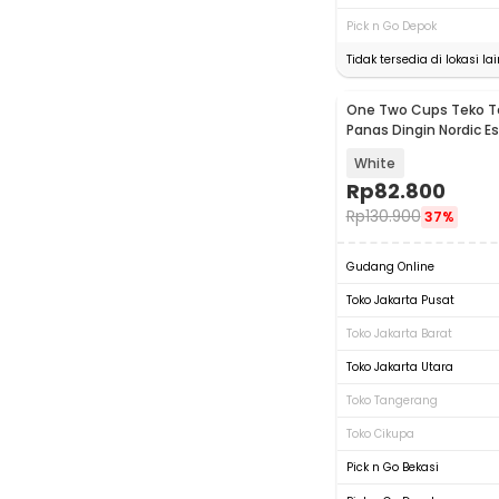
Pick n Go Depok
Tidak tersedia di lokasi lai
One Two Cups Teko T
Panas Dingin Nordic Es
1L - LS-029
White
Rp
82.800
Rp
130.900
37%
Gudang Online
Toko Jakarta Pusat
Toko Jakarta Barat
Toko Jakarta Utara
Toko Tangerang
Toko Cikupa
Pick n Go Bekasi