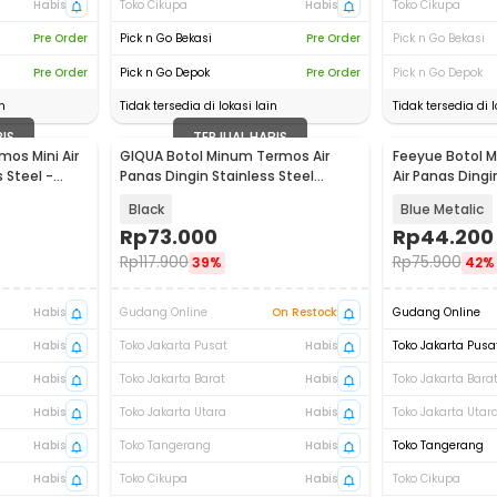
Habis
Toko Cikupa
Habis
Toko Cikupa
Pre Order
Pick n Go Bekasi
Pre Order
Pick n Go Bekasi
Pre Order
Pick n Go Depok
Pre Order
Pick n Go Depok
n
Tidak tersedia di lokasi lain
Tidak tersedia di l
BIS
TERJUAL HABIS
os Mini Air
GIQUA Botol Minum Termos Air
Feeyue Botol 
 Steel -
Panas Dingin Stainless Steel
Air Panas Dingi
400ml - GQY020
200ml - FY200
Black
Blue Metalic
Rp
73.000
Rp
44.200
Rp
117.900
Rp
75.900
39%
42%
Habis
Gudang Online
On Restock
Gudang Online
Habis
Toko Jakarta Pusat
Habis
Toko Jakarta Pusa
Habis
Toko Jakarta Barat
Habis
Toko Jakarta Bara
Habis
Toko Jakarta Utara
Habis
Toko Jakarta Utar
Habis
Toko Tangerang
Habis
Toko Tangerang
Habis
Toko Cikupa
Habis
Toko Cikupa