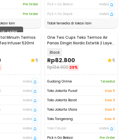
Pre Order
Pick n Go Bekasi
Habis
Pre Order
Pick n Go Depok
Habis
okasi lain
Tidak tersedia di lokasi lain
UAL HABIS
otol Minum Termos
One Two Cups Teko Termos Air
Tea Infuser 520ml
Panas Dingin Nordic Estetik 2 Layer
1L - LS-029
Black
0
Rp
82.800
5
5
Rp
134.900
%
39%
Habis
Gudang Online
Tersedia
t
Habis
Toko Jakarta Pusat
Sisa 5
t
Habis
Toko Jakarta Barat
Sisa 3
a
Habis
Toko Jakarta Utara
Sisa 6
Habis
Toko Tangerang
Sisa 4
Habis
Toko Cikupa
Habis
Habis
Pick n Go Bekasi
Pre Order