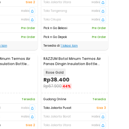
a
Sisa 2
Toko Jakarta Utara
Habis
Habis
Toko Tangerang
Habis
Habis
Toko Cikupa
Habis
Pre Order
Pick n Go Bekasi
Pre Order
Pre Order
Pick n Go Depok
Pre Order
 lain
Tersedia di
1
lokasi lain
Minum Termos Air
RAZZUM Botol Minum Termos Air
sulation Bottle
Panas Dingin Insulation Bottle
0
280ml - XPD300
Rose Gold
Rp
38.400
Rp
67.900
44%
Tersedia
Gudang Online
Tersedia
t
Habis
Toko Jakarta Pusat
Sisa 3
t
Habis
Toko Jakarta Barat
Habis
a
Sisa 2
Toko Jakarta Utara
Habis