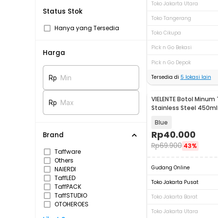
Toko Jakarta Utara
Status Stok
Toko Tangerang
Hanya yang Tersedia
Toko Cikupa
Pick n Go Bekasi
Harga
Pick n Go Depok
Tersedia di
5
lokasi lain
Rp
Min
VIELENTE Botol Minum
Rp
Max
Stainless Steel 450m
Cangkir - VT563
Blue
Rp
40.000
Brand
Rp
69.900
43%
Taffware
Others
Gudang Online
NAIERDI
TaffLED
Toko Jakarta Pusat
TaffPACK
TaffSTUDIO
Toko Jakarta Barat
OTOHEROES
Toko Jakarta Utara