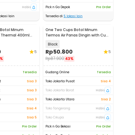
Habis
Pick n Go Depok
Pre Order
okasi lain
Tersedia di
5
lokasi lain
Botol Minum
One Two Cups Botol Minum
k Thermal 400ml
Termos Air Panas Dingin with Cup
0
Head 500ml - SUS304
Black
0
Rp
50.800
5
5
Rp
87.900
3%
43%
Tersedia
Gudang Online
Tersedia
t
Sisa 3
Toko Jakarta Pusat
Sisa 4
t
Sisa 3
Toko Jakarta Barat
Habis
a
Sisa 3
Toko Jakarta Utara
Sisa 2
Sisa 4
Toko Tangerang
Habis
Sisa 5
Toko Cikupa
Habis
Pre Order
Pick n Go Bekasi
Pre Order