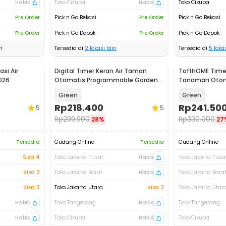
Habis
Toko Cikupa
Habis
Toko Cikupa
Pre Order
Pick n Go Bekasi
Pre Order
Pick n Go Bekasi
Pre Order
Pick n Go Depok
Pre Order
Pick n Go Depok
n
Tersedia di
2
lokasi lain
Tersedia di
5
lokas
si Air
Digital Timer Keran Air Taman
TaffHOME Time
026
Otomatis Programmable Garden
Tanaman Otom
Irrigation - 1383
Watering LCD 
Green
Green
Rp
218.400
Rp
241.50
5
5
Rp
299.900
Rp
330.000
28%
27
Tersedia
Gudang Online
Tersedia
Gudang Online
Sisa 4
Toko Jakarta Pusat
Habis
Toko Jakarta Pusa
Sisa 3
Toko Jakarta Barat
Habis
Toko Jakarta Bara
Sisa 3
Toko Jakarta Utara
Sisa 3
Toko Jakarta Utar
Habis
Toko Tangerang
Habis
Toko Tangerang
Habis
Toko Cikupa
Habis
Toko Cikupa