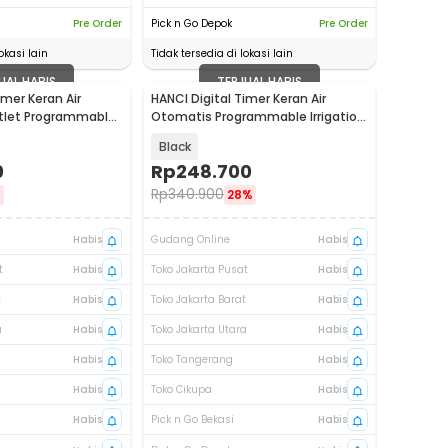
Pre Order
Pick n Go Depok
Pre Order
okasi lain
Tidak tersedia di lokasi lain
UAL HABIS
TERJUAL HABIS
imer Keran Air
HANCI Digital Timer Keran Air
tlet Programmable
Otomatis Programmable Irrigation
6
IPX5 - HCT-311
Black
0
Rp
248.700
Rp
340.900
%
28%
Habis
Gudang Online
Habis
t
Habis
Toko Jakarta Pusat
Habis
t
Habis
Toko Jakarta Barat
Habis
a
Habis
Toko Jakarta Utara
Habis
Habis
Toko Tangerang
Habis
Habis
Toko Cikupa
Habis
Habis
Pick n Go Bekasi
Habis