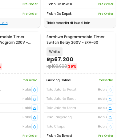
Pre Order
Pick n Go Bekasi
Pre Order
Pre Order
Pick n Go Depok
Pre Order
 lain
Tidak tersedia di lokasi lain
mable Timer
Samhwa Programmable Timer
 Program 230V -
Switch Relay 260V - ERV-60
White
Rp
67.200
Rp
109.900
%
39%
Tersedia
Gudang Online
Tersedia
t
Habis
Toko Jakarta Pusat
Habis
t
Habis
Toko Jakarta Barat
Habis
a
Habis
Toko Jakarta Utara
Habis
Habis
Toko Tangerang
Habis
Habis
Toko Cikupa
Habis
Pre Order
Pick n Go Bekasi
Pre Order