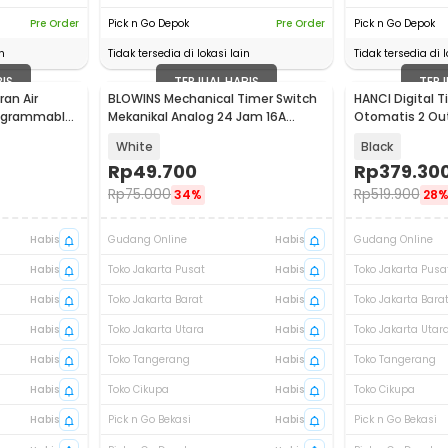
Pre Order
Pick n Go Depok
Pre Order
Pick n Go Depok
n
Tidak tersedia di lokasi lain
Tidak tersedia di l
BIS
TERJUAL HABIS
TERJ
ran Air
BLOWINS Mechanical Timer Switch
HANCI Digital T
rogrammable
Mekanikal Analog 24 Jam 16A
Otomatis 2 Ou
3600W - MT06A-GR
IPX5 - HCT-M0
White
Black
Rp
49.700
Rp
379.30
Rp
75.000
Rp
519.900
34%
28
Habis
Gudang Online
Habis
Gudang Online
Habis
Toko Jakarta Pusat
Habis
Toko Jakarta Pusa
Habis
Toko Jakarta Barat
Habis
Toko Jakarta Bara
Habis
Toko Jakarta Utara
Habis
Toko Jakarta Utar
Habis
Toko Tangerang
Habis
Toko Tangerang
Habis
Toko Cikupa
Habis
Toko Cikupa
Habis
Pick n Go Bekasi
Habis
Pick n Go Bekasi