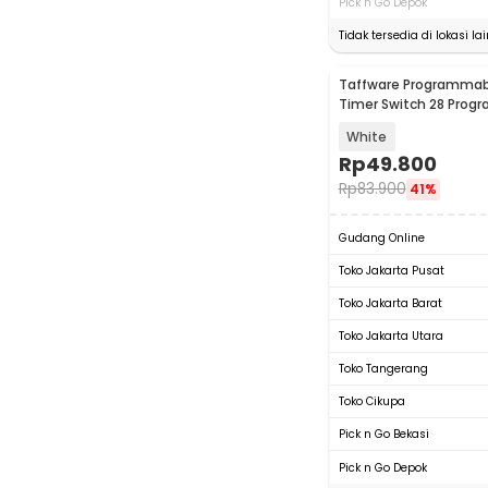
Pick n Go Depok
Tidak tersedia di lokasi lai
Taffware Programmabl
Timer Switch 28 Prog
220V/25A(16A) - THC
White
Rp
49.800
Rp
83.900
41%
Gudang Online
Toko Jakarta Pusat
Toko Jakarta Barat
Toko Jakarta Utara
Toko Tangerang
Toko Cikupa
Pick n Go Bekasi
Pick n Go Depok