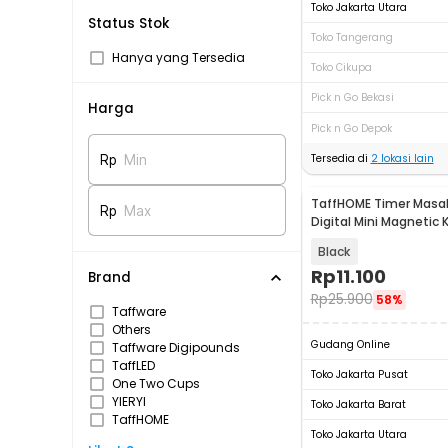
Toko Jakarta Utara
Status Stok
Toko Tangerang
Hanya yang Tersedia
Toko Cikupa
Pick n Go Bekasi
Harga
Pick n Go Depok
Tersedia di
2
lokasi lain
Rp
Min
TaffHOME Timer Masa
Rp
Max
Digital Mini Magnetic 
Countdown - 704AAB
Black
Rp
11.100
Brand
Rp
25.900
58%
Taffware
Others
Gudang Online
Taffware Digipounds
TaffLED
Toko Jakarta Pusat
One Two Cups
YIERYI
Toko Jakarta Barat
TaffHOME
Toko Jakarta Utara