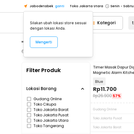
Jabodetabek
ganti
Toko Jakarta Utara
Toko Tangerang
Kategori
Silakan ubah lokasi store sesuai
Toko Cikupa
dengan lokasi Anda.
Pick n Go Jakarta Barat
Senin - J
"timer"
Mengerti
Pick n Go Bekasi
Senin - Jumat (08
Pick n Go Depok
Senin - Jumat (08
64
Produk
Toko Jakarta Pusat
Senin - Sabtu
Timer Masak Dapur Dig
Filter Produk
Toko Jakarta Barat
Senin - Sabtu
Magnetic Alarm Kitch
Countdown - DOL-118
Toko Jakarta Utara
Blue
Toko Tangerang
Rp
11.700
Lokasi Barang
Rp
26.900
57%
Toko Cikupa
Gudang Online
Toko Cikupa
Pick n Go Jakarta Barat
Senin - J
Toko Jakarta Barat
Gudang Online
Pick n Go Bekasi
Senin - Jumat (08
Toko Jakarta Pusat
Toko Jakarta Pusat
Toko Jakarta Utara
Pick n Go Depok
Senin - Jumat (08
Toko Tangerang
Toko Jakarta Barat