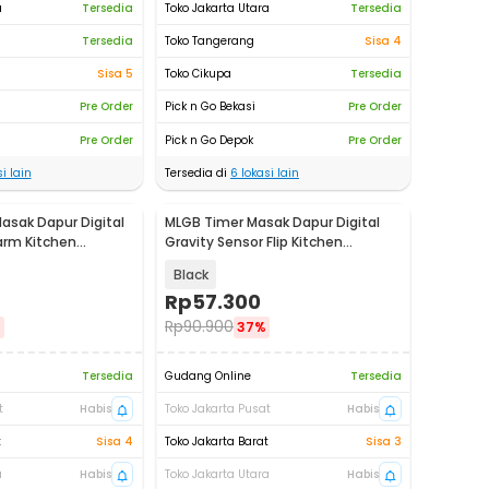
a
Tersedia
Toko Jakarta Utara
Tersedia
Tersedia
Toko Tangerang
Sisa 4
Sisa 5
Toko Cikupa
Tersedia
Pre Order
Pick n Go Bekasi
Pre Order
Pre Order
Pick n Go Depok
Pre Order
i lain
Tersedia di
6
lokasi lain
asak Dapur Digital
MLGB Timer Masak Dapur Digital
arm Kitchen
Gravity Sensor Flip Kitchen
ST5026
Countdown - CT10
Black
Rp
57.300
Rp
90.900
%
37%
Tersedia
Gudang Online
Tersedia
t
Habis
Toko Jakarta Pusat
Habis
t
Sisa 4
Toko Jakarta Barat
Sisa 3
a
Habis
Toko Jakarta Utara
Habis