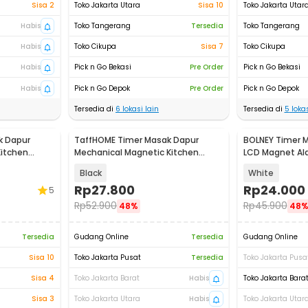
Sisa 2
Toko Jakarta Utara
Sisa 10
Toko Jakarta Utar
Habis
Toko Tangerang
Tersedia
Toko Tangerang
Habis
Toko Cikupa
Sisa 7
Toko Cikupa
Habis
Pick n Go Bekasi
Pre Order
Pick n Go Bekasi
Habis
Pick n Go Depok
Pre Order
Pick n Go Depok
Tersedia di
6
lokasi lain
Tersedia di
5
lokas
k Dapur
TaffHOME Timer Masak Dapur
BOLNEY Timer M
Kitchen
Mechanical Magnetic Kitchen
LCD Magnet Al
Countdown - QR-60
Countdown - 
Black
White
Rp
27.800
Rp
24.000
5
Rp
52.900
Rp
45.900
48%
48
Tersedia
Gudang Online
Tersedia
Gudang Online
Sisa 10
Toko Jakarta Pusat
Tersedia
Toko Jakarta Pusa
Sisa 4
Toko Jakarta Barat
Habis
Toko Jakarta Bara
Sisa 3
Toko Jakarta Utara
Habis
Toko Jakarta Utar