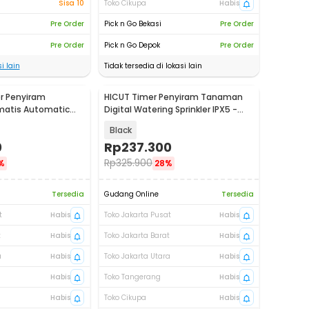
Sisa 10
Toko Cikupa
Habis
Pre Order
Pick n Go Bekasi
Pre Order
Pre Order
Pick n Go Depok
Pre Order
i lain
Tidak tersedia di lokasi lain
r Penyiram
HICUT Timer Penyiram Tanaman
atis Automatic
Digital Watering Sprinkler IPX5 -
- RG-27
HCT-M05
Black
0
Rp
237.300
Rp
325.900
%
28%
Tersedia
Gudang Online
Tersedia
t
Habis
Toko Jakarta Pusat
Habis
t
Habis
Toko Jakarta Barat
Habis
a
Habis
Toko Jakarta Utara
Habis
Habis
Toko Tangerang
Habis
Habis
Toko Cikupa
Habis