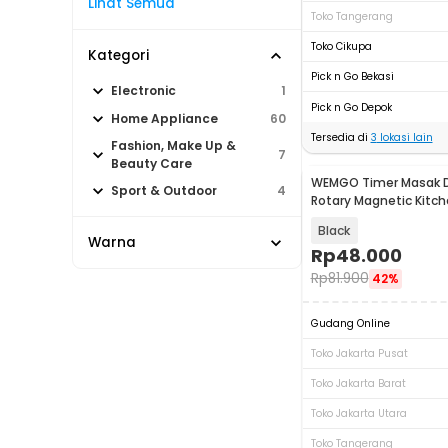
Lihat Semua
Toko Tangerang
Toko Cikupa
Kategori
Pick n Go Bekasi
Electronic
1
Pick n Go Depok
Home Appliance
60
Tersedia di
3
lokasi lain
Fashion, Make Up &
7
Beauty Care
WEMGO Timer Masak Da
Sport & Outdoor
4
Rotary Magnetic Kitc
Countdown - H-217
Black
Warna
Rp
48.000
Rp
81.900
42%
Gudang Online
Toko Jakarta Pusat
Toko Jakarta Barat
Toko Jakarta Utara
Toko Tangerang