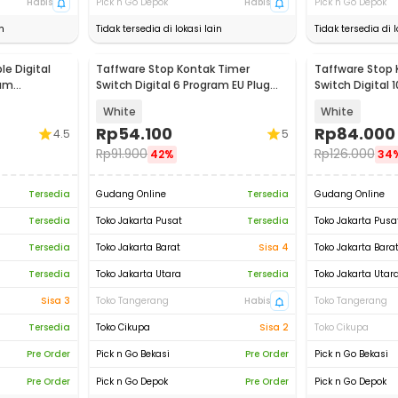
Habis
Pick n Go Depok
Habis
Pick n Go Depok
n
Tidak tersedia di lokasi lain
Tidak tersedia di l
e Digital
Taffware Stop Kontak Timer
Taffware Stop 
ram
Switch Digital 6 Program EU Plug
Switch Digital 
30A
16A 230V - W03
16A 230V - KW
White
White
Rp
54.100
Rp
84.000
4.5
5
Rp
91.900
Rp
126.000
42%
34
Tersedia
Gudang Online
Tersedia
Gudang Online
Tersedia
Toko Jakarta Pusat
Tersedia
Toko Jakarta Pusa
Tersedia
Toko Jakarta Barat
Sisa 4
Toko Jakarta Bara
Tersedia
Toko Jakarta Utara
Tersedia
Toko Jakarta Utar
Sisa 3
Toko Tangerang
Habis
Toko Tangerang
Tersedia
Toko Cikupa
Sisa 2
Toko Cikupa
Pre Order
Pick n Go Bekasi
Pre Order
Pick n Go Bekasi
Pre Order
Pick n Go Depok
Pre Order
Pick n Go Depok