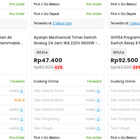
Pre Order
Pick n Go Bekasi
Pre Order
Pick n Go Bekasi
Pre Order
Pick n Go Depok
Pre Order
Pick n Go Depok
Tersedia di
3
lokasi lain
Tersedia di
1
lokasi
ran Air
Ayanjin Mechanical Timer Switch
GHYEA Program
grammable
Analog 24 Jam 16A 220V 3600W -
Switch Relay 8
FRK-D1
GRT8-EC
White
White
Rp
47.400
Rp
92.500
Rp
80.900
Rp
143.900
42%
36
Tersedia
Gudang Online
Tersedia
Gudang Online
Habis
Toko Jakarta Pusat
Habis
Toko Jakarta Pusa
Sisa 3
Toko Jakarta Barat
Habis
Toko Jakarta Bara
Habis
Toko Jakarta Utara
Habis
Toko Jakarta Utar
Habis
Toko Tangerang
Habis
Toko Tangerang
Habis
Toko Cikupa
Habis
Toko Cikupa
Pre Order
Pick n Go Bekasi
Pre Order
Pick n Go Bekasi