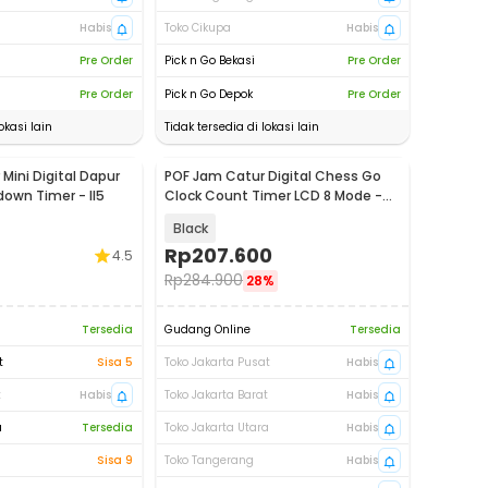
Habis
Toko Cikupa
Habis
Pre Order
Pick n Go Bekasi
Pre Order
Pre Order
Pick n Go Depok
Pre Order
okasi lain
Tidak tersedia di lokasi lain
Mini Digital Dapur
POF Jam Catur Digital Chess Go
Baru
own Timer - II5
Clock Count Timer LCD 8 Mode -
YS-902
Black
Rp
207.600
4.5
Rp
284.900
28%
Tersedia
Gudang Online
Tersedia
t
Sisa 5
Toko Jakarta Pusat
Habis
t
Habis
Toko Jakarta Barat
Habis
a
Tersedia
Toko Jakarta Utara
Habis
Sisa 9
Toko Tangerang
Habis