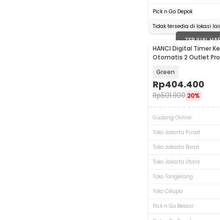
Pick n Go Depok
Tidak tersedia di lokasi lai
TERJUAL HA
HANCI Digital Timer Ke
Otomatis 2 Outlet P
IPX5 - HCT-326
Green
Rp
404.400
Rp
501.900
20%
Gudang Online
Toko Jakarta Pusat
Toko Jakarta Barat
Toko Jakarta Utara
Toko Tangerang
Toko Cikupa
Pick n Go Bekasi