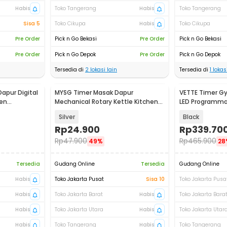
Habis
Toko Tangerang
Habis
Toko Tangerang
Sisa 5
Toko Cikupa
Habis
Toko Cikupa
Pre Order
Pick n Go Bekasi
Pre Order
Pick n Go Bekasi
Pre Order
Pick n Go Depok
Pre Order
Pick n Go Depok
Tersedia di
2
lokasi lain
Tersedia di
1
lokasi
pur Digital
MYSG Timer Masak Dapur
VETTE Timer Gy
hen
Mechanical Rotary Kettle Kitchen
LED Programm
Countdown - M-63
Control - VT-4
Silver
Black
Rp
24.900
Rp
339.70
Rp
47.900
Rp
465.900
49%
28
Tersedia
Gudang Online
Tersedia
Gudang Online
Habis
Toko Jakarta Pusat
Sisa 10
Toko Jakarta Pusa
Habis
Toko Jakarta Barat
Habis
Toko Jakarta Bara
Habis
Toko Jakarta Utara
Habis
Toko Jakarta Utar
Habis
Toko Tangerang
Habis
Toko Tangerang