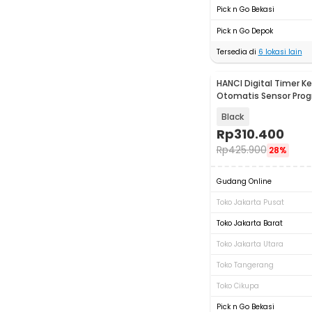
Pick n Go Bekasi
Pick n Go Depok
Tersedia di
6
lokasi lain
HANCI Digital Timer Ke
Otomatis Sensor Pro
IPX5 - HCT-355
Black
Rp
310.400
Rp
425.900
28%
Gudang Online
Toko Jakarta Pusat
Toko Jakarta Barat
Toko Jakarta Utara
Toko Tangerang
Toko Cikupa
Pick n Go Bekasi