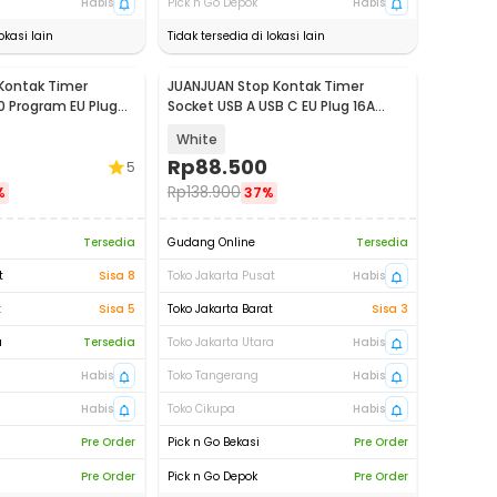
Habis
Pick n Go Depok
Habis
okasi lain
Tidak tersedia di lokasi lain
Kontak Timer
JUANJUAN Stop Kontak Timer
10 Program EU Plug
Socket USB A USB C EU Plug 16A
E-TM02-EU
230V 3680 W - UD03
White
Rp
88.500
5
Rp
138.900
%
37%
Tersedia
Gudang Online
Tersedia
t
Sisa 8
Toko Jakarta Pusat
Habis
t
Sisa 5
Toko Jakarta Barat
Sisa 3
a
Tersedia
Toko Jakarta Utara
Habis
Habis
Toko Tangerang
Habis
Habis
Toko Cikupa
Habis
Pre Order
Pick n Go Bekasi
Pre Order
Pre Order
Pick n Go Depok
Pre Order