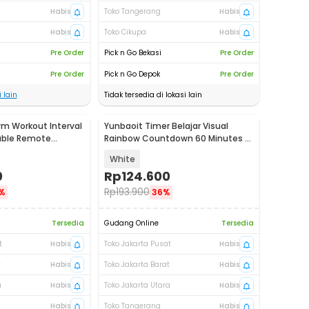
Habis
Toko Tangerang
Habis
Habis
Toko Cikupa
Habis
Pre Order
Pick n Go Bekasi
Pre Order
Pre Order
Pick n Go Depok
Pre Order
 lain
Tidak tersedia di lokasi lain
m Workout Interval
Yunbaoit Timer Belajar Visual
able Remote
Rainbow Countdown 60 Minutes -
0
VT01
White
0
Rp
124.600
Rp
193.900
%
36%
Tersedia
Gudang Online
Tersedia
t
Habis
Toko Jakarta Pusat
Habis
t
Habis
Toko Jakarta Barat
Habis
a
Habis
Toko Jakarta Utara
Habis
Habis
Toko Tangerang
Habis