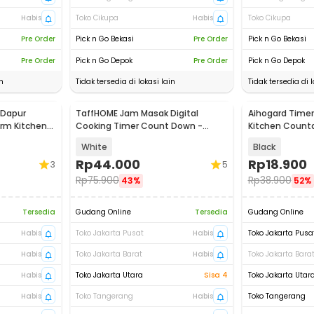
Habis
Toko Cikupa
Habis
Toko Cikupa
Pre Order
Pick n Go Bekasi
Pre Order
Pick n Go Bekasi
Pre Order
Pick n Go Depok
Pre Order
Pick n Go Depok
n
Tidak tersedia di lokasi lain
Tidak tersedia di l
 Dapur
TaffHOME Jam Masak Digital
Aihogard Timer 
arm Kitchen
Cooking Timer Count Down -
Kitchen Countd
6
DC101
White
Black
Rp
44.000
Rp
18.900
3
5
Rp
75.900
Rp
38.900
43%
52%
Tersedia
Gudang Online
Tersedia
Gudang Online
Habis
Toko Jakarta Pusat
Habis
Toko Jakarta Pusa
Habis
Toko Jakarta Barat
Habis
Toko Jakarta Bara
Habis
Toko Jakarta Utara
Sisa 4
Toko Jakarta Utar
Habis
Toko Tangerang
Habis
Toko Tangerang