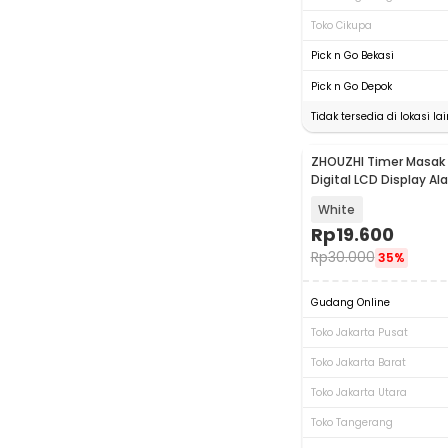
Toko Cikupa
Pick n Go Bekasi
Pick n Go Depok
Tidak tersedia di lokasi lai
ZHOUZHI Timer Masak
Digital LCD Display Al
Countdown - ZK-220
White
Rp
19.600
Rp
30.000
35%
Gudang Online
Toko Jakarta Pusat
Toko Jakarta Barat
Toko Jakarta Utara
Toko Tangerang