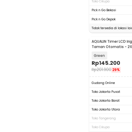
Toko Cikupa
Pick n Go Bekasi
Pick n Go Depok
Tidak tersedia di lokasi lai
AQUALIN Timer LCD Iriga
Taman Otomatis - 21
Green
Rp
145.200
Rp
201.900
29%
Gudang Online
Toko Jakarta Pusat
Toko Jakarta Barat
Toko Jakarta Utara
Toko Tangerang
Toko Cikupa