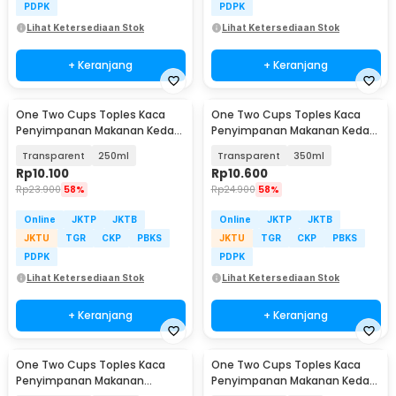
PDPK
PDPK
Lihat Ketersediaan Stok
Lihat Ketersediaan Stok
+ Keranjang
+ Keranjang
One Two Cups Toples Kaca
One Two Cups Toples Kaca
Penyimpanan Makanan Kedap
Penyimpanan Makanan Kedap
Udara Storage Jar - GH1270
Udara Storage Jar - GH1270
Transparent
250ml
Transparent
350ml
Rp
10.100
Rp
10.600
Rp
23.900
58%
Rp
24.900
58%
Online
JKTP
JKTB
Online
JKTP
JKTB
JKTU
TGR
CKP
PBKS
JKTU
TGR
CKP
PBKS
PDPK
PDPK
Lihat Ketersediaan Stok
Lihat Ketersediaan Stok
+ Keranjang
+ Keranjang
One Two Cups Toples Kaca
One Two Cups Toples Kaca
Penyimpanan Makanan
Penyimpanan Makanan Kedap