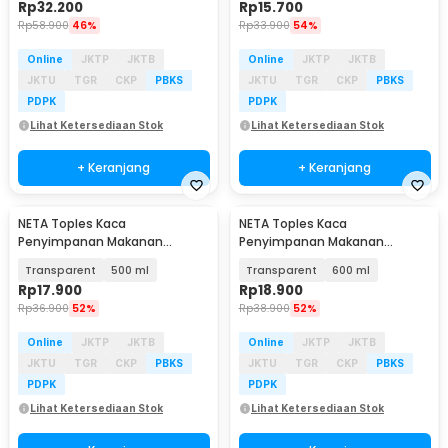
Rp
32.200
Rp
15.700
Rp
58.900
46%
Rp
33.900
54%
Online
JKTP
JKTB
Online
JKTP
JKTB
JKTU
TGR
CKP
PBKS
JKTU
TGR
CKP
PBKS
PDPK
PDPK
Lihat Ketersediaan Stok
Lihat Ketersediaan Stok
+ Keranjang
+ Keranjang
NETA Toples Kaca
NETA Toples Kaca
Penyimpanan Makanan
Penyimpanan Makanan
Storage Glass Jar with
Storage Glass Jar with
Transparent
500 ml
Transparent
600 ml
Bamboo Lid - INU54
Bamboo Lid - INU54
Rp
17.900
Rp
18.900
Rp
36.900
52%
Rp
38.900
52%
Online
JKTP
JKTB
Online
JKTP
JKTB
JKTU
TGR
CKP
PBKS
JKTU
TGR
CKP
PBKS
PDPK
PDPK
Lihat Ketersediaan Stok
Lihat Ketersediaan Stok