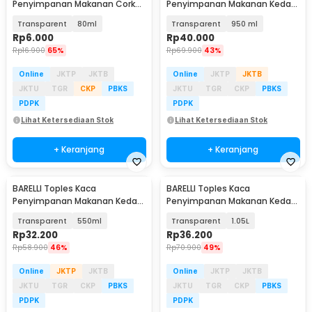
Penyimpanan Makanan Cork
Penyimpanan Makanan Kedap
Seal Storage Jar - YS-7070
Udara Storage Jar - FG02
Transparent
80ml
Transparent
950 ml
Rp
6.000
Rp
40.000
Rp
16.900
65%
Rp
69.900
43%
Online
JKTP
JKTB
Online
JKTP
JKTB
JKTU
TGR
CKP
PBKS
JKTU
TGR
CKP
PBKS
PDPK
PDPK
Lihat Ketersediaan Stok
Lihat Ketersediaan Stok
+ Keranjang
+ Keranjang
BARELLI Toples Kaca
BARELLI Toples Kaca
Penyimpanan Makanan Kedap
Penyimpanan Makanan Kedap
Udara Buckle Storage Jar -
Udara Buckle Storage Jar -
Transparent
550ml
Transparent
1.05L
BR100
BR100
Rp
32.200
Rp
36.200
Rp
58.900
46%
Rp
70.900
49%
Online
JKTP
JKTB
Online
JKTP
JKTB
JKTU
TGR
CKP
PBKS
JKTU
TGR
CKP
PBKS
PDPK
PDPK