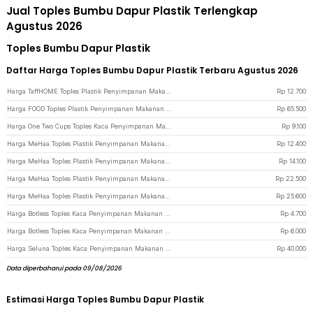
Jual Toples Bumbu Dapur Plastik Terlengkap
Agustus 2026
Toples Bumbu Dapur Plastik
Daftar Harga Toples Bumbu Dapur Plastik Terbaru Agustus 2026
Harga TaffHOME Toples Plastik Penyimpanan Makanan Storage Jar with Spout 1.9L - H1211 - Blue
Rp
12.700
Harga FOOD Toples Plastik Penyimpanan Makanan Airtight with Spout 2.8L - 710 - White
Rp
65.500
Harga One Two Cups Toples Kaca Penyimpanan Makanan Tutup Plastik 50ml - TK820 - Transparent
Rp
9.100
Harga MeHaa Toples Plastik Penyimpanan Makanan Kedap Udara Storage Jar 460ml - YF0086 - Transparent
Rp
12.400
Harga MeHaa Toples Plastik Penyimpanan Makanan Kedap Udara Storage Jar 700ml - YF0086 - Transparent
Rp
14.100
Harga MeHaa Toples Plastik Penyimpanan Makanan Kedap Udara Storage Jar 1.3L - YF0086 - Transparent
Rp
22.500
Harga MeHaa Toples Plastik Penyimpanan Makanan Kedap Udara Storage Jar 1.8L - YF0086 - Transparent
Rp
25.600
Harga Botless Toples Kaca Penyimpanan Makanan Cork Seal Storage Jar 60ml - YS-7070 - Transparent
Rp
4.700
Harga Botless Toples Kaca Penyimpanan Makanan Cork Seal Storage Jar 80ml - YS-7070 - Transparent
Rp
6.000
Harga Seluna Toples Kaca Penyimpanan Makanan Kedap Udara Storage Jar 950ml - FG02 - Transparent
Rp
40.000
Data diperbaharui pada 09/08/2026
Estimasi Harga Toples Bumbu Dapur Plastik