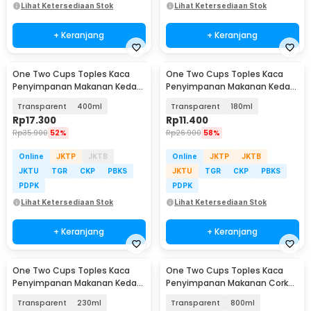
Lihat Ketersediaan Stok
Lihat Ketersediaan Stok
+ Keranjang
+ Keranjang
One Two Cups Toples Kaca
One Two Cups Toples Kaca
Penyimpanan Makanan Kedap
Penyimpanan Makanan Kedap
Udara Storage Jar - HC1019
Udara Storage Jar - HC1019
Transparent
400ml
Transparent
180ml
Rp
17.300
Rp
11.400
Rp
35.900
52%
Rp
26.900
58%
Online
JKTP
JKTB
Online
JKTP
JKTB
JKTU
TGR
CKP
PBKS
JKTU
TGR
CKP
PBKS
PDPK
PDPK
Lihat Ketersediaan Stok
Lihat Ketersediaan Stok
+ Keranjang
+ Keranjang
One Two Cups Toples Kaca
One Two Cups Toples Kaca
Penyimpanan Makanan Kedap
Penyimpanan Makanan Cork
Udara Storage Jar - HC1019
Seal Storage Jar - E1
Transparent
230ml
Transparent
800ml