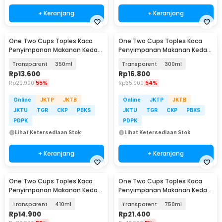
+ Keranjang
+ Keranjang
One Two Cups Toples Kaca
One Two Cups Toples Kaca
Penyimpanan Makanan Kedap
Penyimpanan Makanan Kedap
Udara Storage Jar - HC1019
Udara Storage Jar - HC1019
Transparent
350ml
Transparent
300ml
Rp
13.600
Rp
16.800
Rp
29.900
55%
Rp
35.900
54%
Online
JKTP
JKTB
Online
JKTP
JKTB
JKTU
TGR
CKP
PBKS
JKTU
TGR
CKP
PBKS
PDPK
PDPK
Lihat Ketersediaan Stok
Lihat Ketersediaan Stok
+ Keranjang
+ Keranjang
One Two Cups Toples Kaca
One Two Cups Toples Kaca
Penyimpanan Makanan Kedap
Penyimpanan Makanan Kedap
Udara Glass Jar - GH1270
Udara Glass Jar - GH1270
Transparent
410ml
Transparent
750ml
Rp
14.900
Rp
21.400