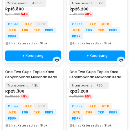
Storage with Bamboo Lid - FM-
Udara Glass Jar - GH1270
Transparent
450 ml
Transparent
1.25L
LD1
Rp
16.800
Rp
26.200
Rp
35.900
54%
Rp
49.900
48%
Online
JKTP
JKTB
Online
JKTP
JKTB
JKTU
TGR
CKP
PBKS
JKTU
TGR
CKP
PBKS
PDPK
PDPK
Lihat Ketersediaan Stok
Lihat Ketersediaan Stok
+ Keranjang
+ Keranjang
One Two Cups Toples Kaca
One Two Cups Toples Kaca
Penyimpanan Makanan Kedap
Penyimpanan Makanan Kedap
Udara Storage Jar - HC1019
Udara Storage Jar - HC1019
Transparent
1.2L
Transparent
780ml
Rp
25.300
Rp
23.200
Rp
48.900
49%
Rp
45.900
50%
Online
JKTP
JKTB
Online
JKTP
JKTB
JKTU
TGR
CKP
PBKS
JKTU
TGR
CKP
PBKS
PDPK
PDPK
Lihat Ketersediaan Stok
Lihat Ketersediaan Stok