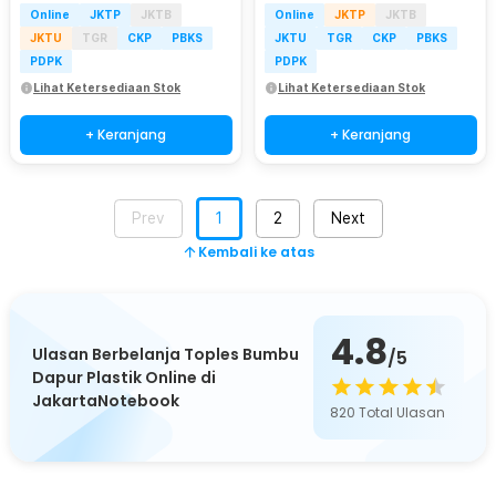
Online
JKTP
JKTB
Online
JKTP
JKTB
JKTU
TGR
CKP
PBKS
JKTU
TGR
CKP
PBKS
PDPK
PDPK
Lihat Ketersediaan Stok
Lihat Ketersediaan Stok
+ Keranjang
+ Keranjang
Prev
1
2
Next
Kembali ke atas
4.8
Ulasan Berbelanja Toples Bumbu
/5
Dapur Plastik Online di
JakartaNotebook
820
Total Ulasan