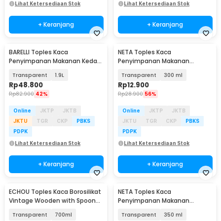
Lihat Ketersediaan Stok
Lihat Ketersediaan Stok
+ Keranjang
+ Keranjang
BARELLI Toples Kaca
NETA Toples Kaca
Penyimpanan Makanan Kedap
Penyimpanan Makanan
Udara Buckle Storage Jar -
Storage Glass Jar With Bambo
Transparent
1.9L
Transparent
300 ml
BR100
Lid - INU55
Rp
48.800
Rp
12.900
Rp
82.900
42%
Rp
28.900
56%
Online
JKTP
JKTB
Online
JKTP
JKTB
JKTU
TGR
CKP
PBKS
JKTU
TGR
CKP
PBKS
PDPK
PDPK
Lihat Ketersediaan Stok
Lihat Ketersediaan Stok
+ Keranjang
+ Keranjang
ECHOU Toples Kaca Borosilikat
NETA Toples Kaca
Vintage Wooden with Spoon
Penyimpanan Makanan
Storage Jar - ECH-145
Storage Glass Jar with
Transparent
700ml
Transparent
350 ml
Bamboo Lid - INU54