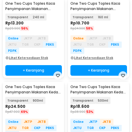
One Two Cups Toples Kaca
One Two Cups Toples Kaca
Penyimpanan Makanan
Penyimpanan Makanan
Storage Glass Jar - J001
Storage Glass Jar - J001
Transparent
240 ml
Transparent
160 ml
Rp
13.200
Rp
10.700
Rp
29.900
56%
Rp
24.900
58%
Online
JKTP
JKTB
Online
JKTP
JKTB
JKTU
TGR
CKP
PBKS
JKTU
TGR
CKP
PBKS
PDPK
PDPK
Lihat Ketersediaan Stok
Lihat Ketersediaan Stok
+ Keranjang
+ Keranjang
One Two Cups Toples Kaca
One Two Cups Toples Kaca
Penyimpanan Makanan Kedap
Penyimpanan Makanan Kedap
Udara Glass Jar - GH1270
Udara Storage Jar - HC1019
Transparent
900ml
Transparent
500ml
Rp
24.500
Rp
18.600
Rp
47.900
49%
Rp
38.900
53%
Online
JKTP
JKTB
Online
JKTP
JKTB
JKTU
TGR
CKP
PBKS
JKTU
TGR
CKP
PBKS