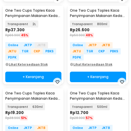
One Two Cups Toples Kaca
One Two Cups Toples Kaca
Penyimpanan Makanan Kedap
Penyimpanan Makanan Kedap
Udara Storage Jar - HC1019
Udara Storage Jar - HC1019
Transparent
2L
Transparent
800ml
Rp
37.300
Rp
26.600
Rp
66.900
45%
Rp
50.900
48%
Online
JKTP
JKTB
Online
JKTP
JKTB
JKTU
TGR
CKP
PBKS
JKTU
TGR
CKP
PBKS
PDPK
PDPK
Lihat Ketersediaan Stok
Lihat Ketersediaan Stok
+ Keranjang
+ Keranjang
One Two Cups Toples Kaca
One Two Cups Toples Kaca
Penyimpanan Makanan Kedap
Penyimpanan Makanan Kedap
Udara Storage Jar - HC1019
Udara Storage Jar - GH1270
Transparent
630ml
Transparent
500ml
Rp
19.200
Rp
12.700
Rp
38.900
51%
Rp
28.900
57%
Online
JKTP
JKTB
Online
JKTP
JKTB