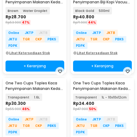
Penyimpanan Makanan Kedap
Penyimpanan Biji Kopi Vacuum
Udara 1.35L - GFS138
Sealed Lid - SE41
Brown
Water Droplet
Black Gold
500ml
Rp
28.700
Rp
40.800
Rp
53.900
47%
Rp
71.900
44%
Online
JKTP
JKTB
Online
JKTP
JKTB
JKTU
TGR
CKP
PBKS
JKTU
TGR
CKP
PBKS
PDPK
PDPK
Lihat Ketersediaan Stok
Lihat Ketersediaan Stok
+ Keranjang
+ Keranjang
One Two Cups Toples Kaca
One Two Cups Toples Kaca
Penyimpanan Makanan Kedap
Penyimpanan Makanan Kedap
Udara Storage Jar - HC1019
Udara Storage Jar - HC1019
Transparent
1.6L
Transparent
1L - 10x10x12cm
Rp
30.300
Rp
24.400
Rp
55.900
46%
Rp
47.900
50%
Online
JKTP
JKTB
Online
JKTP
JKTB
JKTU
TGR
CKP
PBKS
JKTU
TGR
CKP
PBKS
PDPK
PDPK