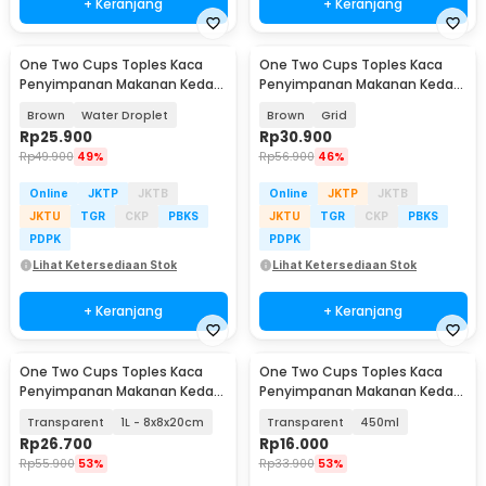
+ Keranjang
+ Keranjang
One Two Cups Toples Kaca
One Two Cups Toples Kaca
Penyimpanan Makanan Kedap
Penyimpanan Makanan Kedap
Udara 950ml - GFS137
Udara 1.35L - GFS138
Brown
Water Droplet
Brown
Grid
Rp
25.900
Rp
30.900
Rp
49.900
49%
Rp
56.900
46%
Online
JKTP
JKTB
Online
JKTP
JKTB
JKTU
TGR
CKP
PBKS
JKTU
TGR
CKP
PBKS
PDPK
PDPK
Lihat Ketersediaan Stok
Lihat Ketersediaan Stok
+ Keranjang
+ Keranjang
One Two Cups Toples Kaca
One Two Cups Toples Kaca
Penyimpanan Makanan Kedap
Penyimpanan Makanan Kedap
Udara Storage Jar - HC1019
Udara Storage Jar - HC1019
Transparent
1L - 8x8x20cm
Transparent
450ml
Rp
26.700
Rp
16.000
Rp
55.900
53%
Rp
33.900
53%