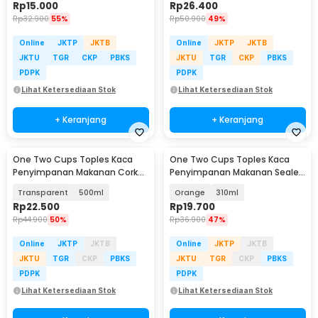
Rp
15.000
Rp
26.400
Rp
32.900
55%
Rp
50.900
49%
Online
JKTP
JKTB
Online
JKTP
JKTB
JKTU
TGR
CKP
PBKS
JKTU
TGR
CKP
PBKS
PDPK
PDPK
Lihat Ketersediaan Stok
Lihat Ketersediaan Stok
+ Keranjang
+ Keranjang
One Two Cups Toples Kaca
One Two Cups Toples Kaca
Penyimpanan Makanan Cork
Penyimpanan Makanan Sealed
Seal Storage Jar - E1
Storage Glass Jar - FJ3
Transparent
500ml
Orange
310ml
Rp
22.500
Rp
19.700
Rp
44.900
50%
Rp
36.900
47%
Online
JKTP
JKTB
Online
JKTP
JKTB
JKTU
TGR
CKP
PBKS
JKTU
TGR
CKP
PBKS
PDPK
PDPK
Lihat Ketersediaan Stok
Lihat Ketersediaan Stok