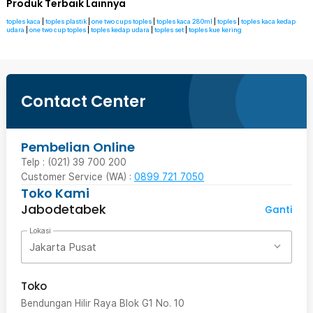
Produk Terbaik Lainnya
toples kaca
|
toples plastik
|
one two cups toples
|
toples kaca 280ml
|
toples
|
toples kaca kedap
udara
|
one two cup toples
|
toples kedap udara
|
toples set
|
toples kue kering
Contact Center
Pembelian Online
Telp : (021) 39 700 200
Customer Service (WA) :
0899 721 7050
Toko Kami
Jabodetabek
Ganti
Lokasi
Jakarta Pusat
Toko
Bendungan Hilir Raya Blok G1 No. 10