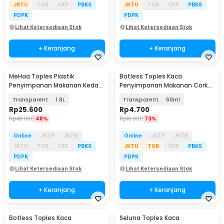
JKTU
TGR
CKP
PBKS
JKTU
TGR
CKP
PBKS
PDPK
PDPK
Lihat Ketersediaan Stok
Lihat Ketersediaan Stok
+ Keranjang
+ Keranjang
MeHaa Toples Plastik
Botless Toples Kaca
Penyimpanan Makanan Kedap
Penyimpanan Makanan Cork
Udara Storage Jar - YF0086
Seal Storage Jar - YS-7070
Transparent
1.8L
Transparent
60ml
Rp
25.600
Rp
4.700
Rp
48.900
48%
Rp
16.900
73%
Online
JKTP
JKTB
Online
JKTP
JKTB
JKTU
TGR
CKP
PBKS
JKTU
TGR
CKP
PBKS
PDPK
PDPK
Lihat Ketersediaan Stok
Lihat Ketersediaan Stok
+ Keranjang
+ Keranjang
Botless Toples Kaca
Seluna Toples Kaca