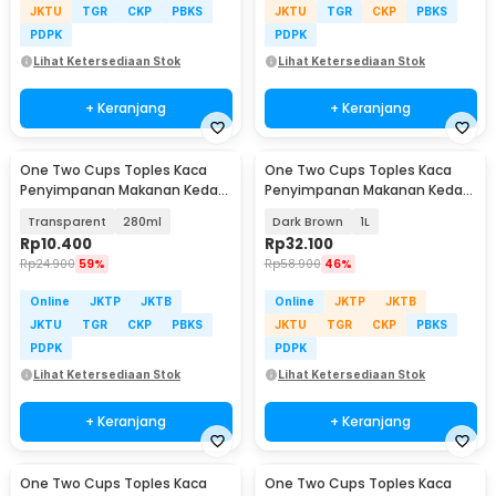
JKTU
TGR
CKP
PBKS
JKTU
TGR
CKP
PBKS
PDPK
PDPK
Lihat Ketersediaan Stok
Lihat Ketersediaan Stok
+ Keranjang
+ Keranjang
One Two Cups Toples Kaca
One Two Cups Toples Kaca
Penyimpanan Makanan Kedap
Penyimpanan Makanan Kedap
Udara Glass Jar - GH1270
Udara Storage Jar - CF170
Transparent
280ml
Dark Brown
1L
Rp
10.400
Rp
32.100
Rp
24.900
59%
Rp
58.900
46%
Online
JKTP
JKTB
Online
JKTP
JKTB
JKTU
TGR
CKP
PBKS
JKTU
TGR
CKP
PBKS
PDPK
PDPK
Lihat Ketersediaan Stok
Lihat Ketersediaan Stok
+ Keranjang
+ Keranjang
One Two Cups Toples Kaca
One Two Cups Toples Kaca