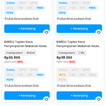
Online
JKTP
JKTB
Online
JKTP
JKTB
JKTU
TGR
CKP
PBKS
JKTU
TGR
CKP
PBKS
PDPK
PDPK
Lihat Ketersediaan Stok
Lihat Ketersediaan Stok
+ Keranjang
+ Keranjang
BARELLI Toples Kaca
BARELLI Toples Kaca
Penyimpanan Makanan Kedap
Penyimpanan Makanan Kedap
Udara Buckle Storage Jar -
Udara Buckle Storage Jar -
Transparent
450ml
Transparent
1.35L
BR100
BR100
Rp
30.900
Rp
38.300
Rp
56.900
46%
Rp
67.900
44%
Online
JKTP
JKTB
Online
JKTP
JKTB
JKTU
TGR
CKP
PBKS
JKTU
TGR
CKP
PBKS
PDPK
PDPK
Lihat Ketersediaan Stok
Lihat Ketersediaan Stok
+ Keranjang
+ Keranjang