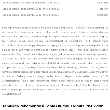
Estimasi Harga Rata-Rata Toples Bumbu Dapur Plastik
Rp
31.930
Estimasi Harga Toples Bumbu Dapur Plastik Termurah di JakartaNotebook
Rp
400
Estimasi Harga Toples Bumbu Dapur Plastik Termahal di JakartaNotebook
Rp
935.600
Lengkapi home appliance dengan membeli toples bumbu dapur plastik di JakartaNotebook. Di
sini kamu bisa menemukan aneka pilihan toples bumbu dapur plastik terlengkap dengan
berbagai jenis, ukuran, dan variasi yang bisa dipilih sesuai kebutuhan. Tak perlu repot pergi ke
luar rumah, cukup buka aplikasi JakartaNotebook di smartphone, pilih produk yang
dibutuhkan, pilih metode pembayaran dan pengiriman, lalu barang pesanan siap diantar ke
alamat kamu. Butuh toples bumbu dapur plastik dengan cepat? Tentu bisa! JakartaNotebook
menawarkan fitur pengiriman 1-day yang langsung diproses setelah kamu membayar pesanan.
Tak hanya itu, kamu juga bisa membeli dan mengecek kondisi toples bumbu dapur plastik
secara langsung di toko cabang yang terletak di Jakarta Barat, Jakarta Utara, Tangerang,
Cikupa, Semarang, Surabaya Timur, Surabaya Barat, Bandung, Medan, dan Yogyakarta.
Semakin praktis karena kamu bisa menggunakan fitur COD (Cash On Delivery) untuk membayar
di tempat. Sedang mencari harga toples bumbu dapur plastik terbaru saat ini? Di
JakartaNotebook kamu bisa menemukan daftar harga toples bumbu dapur plastik yang
diurutkan dari produk yang paling sesuai untukmu. Tunggu apa lagi? Temukan koleksi toples
bumbu dapur plastik dan home appliance kualitas terbaik dengan harga termurah hanya di
JakartaNotebook!
Temukan Rekomendasi Toples Bumbu Dapur Plastik dan