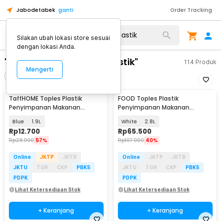
Jabodetabek
ganti
Order Tracking
Silakan ubah lokasi store sesuai
dengan lokasi Anda.
"toples bumbu dapur plastik"
114
Produk
Mengerti
Filter
Urutkan
TaffHOME Toples Plastik
FOOD Toples Plastik
Penyimpanan Makanan
Penyimpanan Makanan
Storage Jar with Spout - H1211
Airtight with Spout - 710
Blue
1.9L
White
2.8L
Rp
12.700
Rp
65.500
Rp
28.900
57%
Rp
107.900
40%
Online
JKTP
JKTB
Online
JKTP
JKTB
JKTU
TGR
CKP
PBKS
JKTU
TGR
CKP
PBKS
PDPK
PDPK
Lihat Ketersediaan Stok
Lihat Ketersediaan Stok
+ Keranjang
+ Keranjang