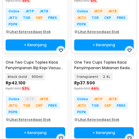
Rp
32.900
55%
Rp
42.900
51%
Online
JKTP
JKTB
Online
JKTP
JKTB
JKTU
TGR
CKP
PBKS
JKTU
TGR
CKP
PBKS
PDPK
PDPK
Lihat Ketersediaan Stok
Lihat Ketersediaan Stok
+ Keranjang
+ Keranjang
One Two Cups Toples Kaca
One Two Cups Toples Kaca
Penyimpanan Biji Kopi Vacuum
Penyimpanan Makanan Kedap
Sealed Lid - SE41
Udara Storage Jar - HC1019
Black Gold
900ml
Transparent
2.4L
Rp
42.100
Rp
37.500
Rp
87.900
53%
Rp
66.900
44%
Online
JKTP
JKTB
Online
JKTP
JKTB
JKTU
TGR
CKP
PBKS
JKTU
TGR
CKP
PBKS
PDPK
PDPK
Lihat Ketersediaan Stok
Lihat Ketersediaan Stok
+ Keranjang
+ Keranjang