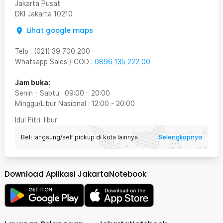
Jakarta Pusat
DKI Jakarta
10210
Lihat google maps
Telp
:
(021) 39 700 200
Whatsapp Sales / COD
:
0896 135 222 00
Jam buka:
Senin - Sabtu
:
09:00
-
20:00
Minggu/Libur Nasional
:
12:00
-
20:00
Idul Fitri
: libur
Selengkapnya
Beli langsung/self pickup di kota lainnya
Download Aplikasi JakartaNotebook