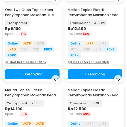
One Two Cups Toples Kaca
MeHaa Toples Plastik
Penyimpanan Makanan Tutup
Penyimpanan Makanan Kedap
Plastik 50ml - TK820
Udara Storage Jar - YF0086
Transparent
Transparent
460 ml
Rp
9.100
Rp
12.400
Rp
22.900
61%
Rp
27.900
56%
Online
JKTP
JKTB
Online
JKTP
JKTB
JKTU
TGR
CKP
PBKS
JKTU
TGR
CKP
PBKS
PDPK
PDPK
Lihat Ketersediaan Stok
Lihat Ketersediaan Stok
+ Keranjang
+ Keranjang
MeHaa Toples Plastik
MeHaa Toples Plastik
Penyimpanan Makanan Kedap
Penyimpanan Makanan Kedap
Udara Storage Jar - YF0086
Udara Storage Jar - YF0086
Transparent
700ml
Transparent
1.3L
Rp
14.100
Rp
22.500
Rp
30.900
55%
Rp
43.900
49%
Online
JKTP
JKTB
Online
JKTP
JKTB