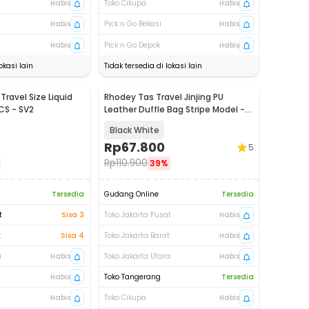
Habis
Toko Cikupa
Habis
Habis
Pick n Go Bekasi
Habis
Habis
Pick n Go Depok
Habis
okasi lain
Tidak tersedia di lokasi lain
ravel Size Liquid
Rhodey Tas Travel Jinjing PU
CS - SV2
Leather Duffle Bag Stripe Model -
S01
Black White
Rp
67.800
5
Rp
110.900
39%
Tersedia
Gudang Online
Tersedia
t
Sisa 3
Toko Jakarta Pusat
Habis
t
Sisa 4
Toko Jakarta Barat
Habis
a
Habis
Toko Jakarta Utara
Habis
Habis
Toko Tangerang
Tersedia
Habis
Toko Cikupa
Habis