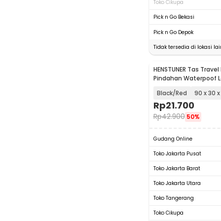
Toko Cikupa
Pick n Go Bekasi
Pick n Go Depok
Tidak tersedia di lokasi lai
HENSTUNER Tas Travel
Pindahan Waterpoof L
Organizer Bag - HR-01
Black/Red
90 x 30 
Rp
21.700
Rp
42.900
50%
Gudang Online
Toko Jakarta Pusat
Toko Jakarta Barat
Toko Jakarta Utara
Toko Tangerang
Toko Cikupa