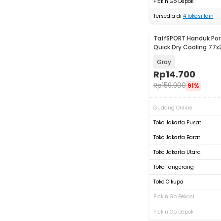
Pick n Go Depok
Tersedia di
4
lokasi lain
TaffSPORT Handuk Por
Quick Dry Cooling 77
Pouch - LA429
Gray
Rp
14.700
Rp
159.900
91%
Gudang Online
Toko Jakarta Pusat
Toko Jakarta Barat
Toko Jakarta Utara
Toko Tangerang
Toko Cikupa
Pick n Go Bekasi
Pick n Go Depok