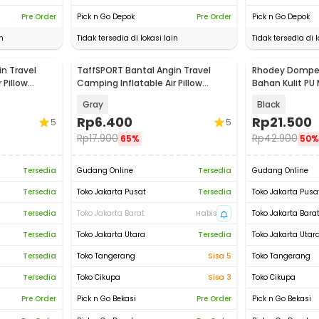
Pre Order
Pick n Go Depok
Pre Order
Pick n Go Depok
n
Tidak tersedia di lokasi lain
Tidak tersedia di l
n Travel
TaffSPORT Bantal Angin Travel
Rhodey Dompet
 Pillow
Camping Inflatable Air Pillow
Bahan Kulit PU M
330x220mm - XLZT-15
Slim - 880145
Gray
Black
Rp
6.400
Rp
21.500
5
5
Rp
17.900
Rp
42.900
65%
50%
Tersedia
Gudang Online
Tersedia
Gudang Online
Tersedia
Toko Jakarta Pusat
Tersedia
Toko Jakarta Pusa
Tersedia
Toko Jakarta Barat
Habis
Toko Jakarta Bara
Tersedia
Toko Jakarta Utara
Tersedia
Toko Jakarta Utar
Tersedia
Toko Tangerang
Sisa 5
Toko Tangerang
Tersedia
Toko Cikupa
Sisa 3
Toko Cikupa
Pre Order
Pick n Go Bekasi
Pre Order
Pick n Go Bekasi