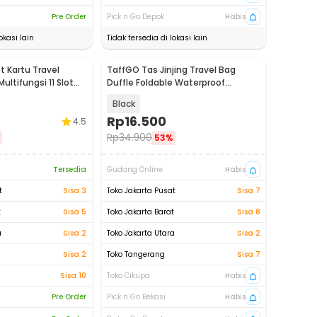
Pre Order
Pick n Go Depok
Habis
okasi lain
Tidak tersedia di lokasi lain
 Kartu Travel
TaffGO Tas Jinjing Travel Bag
ultifungsi 11 Slot
Duffle Foldable Waterproof
480mm - B20
Black
Rp
16.500
4.5
Rp
34.900
53%
Tersedia
Gudang Online
Habis
t
Sisa 3
Toko Jakarta Pusat
Sisa 7
t
Sisa 5
Toko Jakarta Barat
Sisa 8
a
Sisa 2
Toko Jakarta Utara
Sisa 2
Sisa 2
Toko Tangerang
Sisa 7
Sisa 10
Toko Cikupa
Habis
Pre Order
Pick n Go Bekasi
Habis