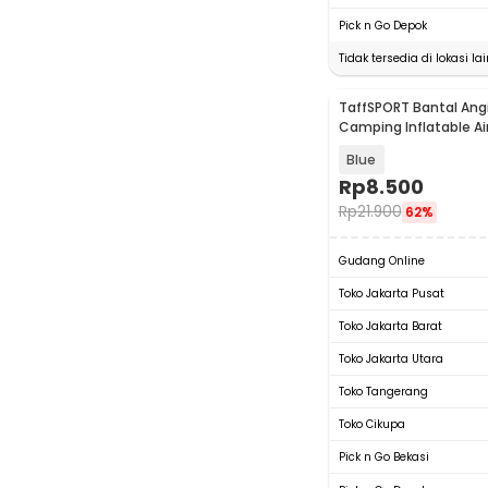
Pick n Go Depok
Tidak tersedia di lokasi lai
TaffSPORT Bantal Angi
Camping Inflatable Air
380x240mm - BAT23
Blue
Rp
8.500
Rp
21.900
62%
Gudang Online
Toko Jakarta Pusat
Toko Jakarta Barat
Toko Jakarta Utara
Toko Tangerang
Toko Cikupa
Pick n Go Bekasi