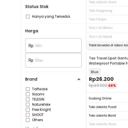
Toko Jakarta Utara
Status Stok
Toko Tangerang
Hanya yang Tersedia
Toko Cikupa
Pick n Go Bekasi
Harga
Pick n Go Depok
Tidak tersedia di lokasi lai
Rp
Min
Tas Travel Lipat Gan
Rp
Max
Waterproof Portable F
32L - SW1014
Blue
Rp
26.200
Brand
Rp
49.900
48%
Taffware
Xiaomi
Gudang Online
TELESIN
Naturehike
Toko Jakarta Pusat
Free Knight
SHOOT
Toko Jakarta Barat
Others
Toko Jakarta Utara