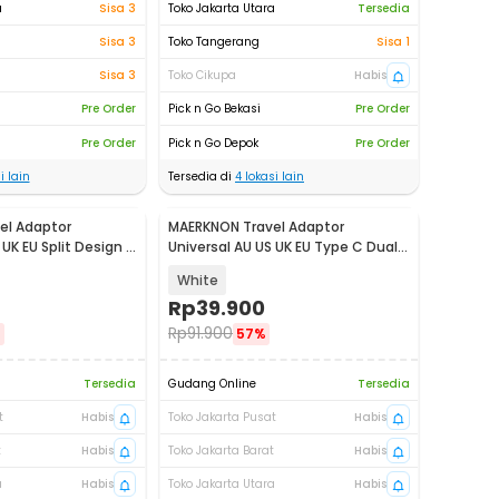
a
Sisa 3
Toko Jakarta Utara
Tersedia
Sisa 3
Toko Tangerang
Sisa 1
Sisa 3
Toko Cikupa
Habis
Pre Order
Pick n Go Bekasi
Pre Order
Pre Order
Pick n Go Depok
Pre Order
i lain
Tersedia di
4
lokasi lain
el Adaptor
MAERKNON Travel Adaptor
 UK EU Split Design -
Universal AU US UK EU Type C Dual
USB 2400mA - HHT200
White
Rp
39.900
Rp
91.900
%
57%
Tersedia
Gudang Online
Tersedia
t
Habis
Toko Jakarta Pusat
Habis
t
Habis
Toko Jakarta Barat
Habis
a
Habis
Toko Jakarta Utara
Habis