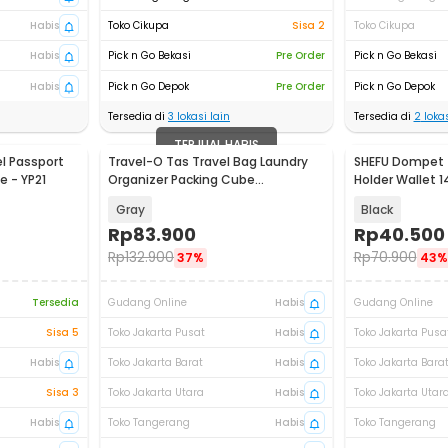
Habis
Toko Cikupa
Sisa 2
Toko Cikupa
Habis
Pick n Go Bekasi
Pre Order
Pick n Go Bekasi
Habis
Pick n Go Depok
Pre Order
Pick n Go Depok
Tersedia di
3
lokasi lain
Tersedia di
2
lokas
TERJUAL HABIS
l Passport
Travel-O Tas Travel Bag Laundry
SHEFU Dompet T
Akan Datang
 - YP21
Organizer Packing Cube
Holder Wallet 1
Waterproof 8PCS - BIB-830
YP21
Gray
Black
Rp
83.900
Rp
40.500
Rp
132.900
Rp
70.900
37%
43%
Tersedia
Gudang Online
Habis
Gudang Online
Sisa 5
Toko Jakarta Pusat
Habis
Toko Jakarta Pusa
Habis
Toko Jakarta Barat
Habis
Toko Jakarta Bara
Sisa 3
Toko Jakarta Utara
Habis
Toko Jakarta Utar
Habis
Toko Tangerang
Habis
Toko Tangerang