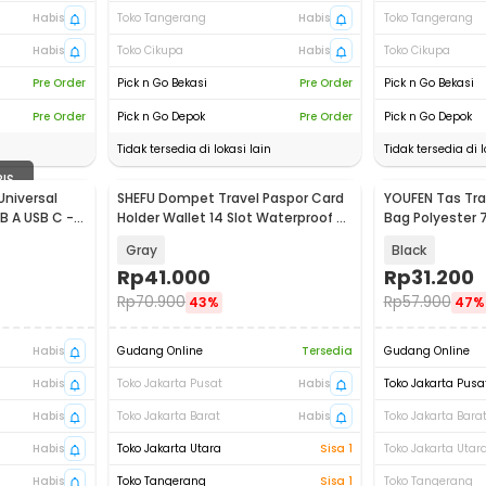
Habis
Toko Tangerang
Habis
Toko Tangerang
Habis
Toko Cikupa
Habis
Toko Cikupa
Pre Order
Pick n Go Bekasi
Pre Order
Pick n Go Bekasi
Pre Order
Pick n Go Depok
Pre Order
Pick n Go Depok
Tidak tersedia di lokasi lain
Tidak tersedia di l
BIS
Universal
SHEFU Dompet Travel Paspor Card
YOUFEN Tas Trav
B A USB C -
Holder Wallet 14 Slot Waterproof -
Bag Polyester 
YP21
Gray
Black
Rp
41.000
Rp
31.200
Rp
70.900
Rp
57.900
43%
47%
Habis
Gudang Online
Tersedia
Gudang Online
Habis
Toko Jakarta Pusat
Habis
Toko Jakarta Pusa
Habis
Toko Jakarta Barat
Habis
Toko Jakarta Bara
Habis
Toko Jakarta Utara
Sisa 1
Toko Jakarta Utar
Habis
Toko Tangerang
Sisa 1
Toko Tangerang