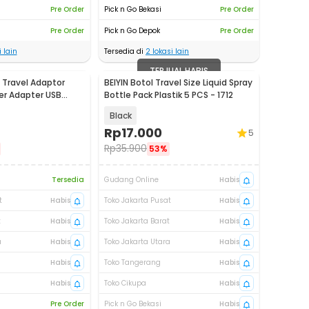
Pre Order
Pick n Go Bekasi
Pre Order
Pre Order
Pick n Go Depok
Pre Order
 lain
Tersedia di
2
lokasi lain
TERJUAL HABIS
 Travel Adaptor
BEIYIN Botol Travel Size Liquid Spray
er Adapter USB
Bottle Pack Plastik 5 PCS - 1712
7
Black
Rp
17.000
5
Rp
35.900
53%
Tersedia
Gudang Online
Habis
t
Habis
Toko Jakarta Pusat
Habis
t
Habis
Toko Jakarta Barat
Habis
a
Habis
Toko Jakarta Utara
Habis
Habis
Toko Tangerang
Habis
Habis
Toko Cikupa
Habis
Pre Order
Pick n Go Bekasi
Habis