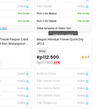
Habis
Toko Cikupa
Habis
Pre Order
Pick n Go Bekasi
Pre Order
Pre Order
Pick n Go Depok
Pre Order
i lain
Tidak tersedia di lokasi lain
TERJUAL HABIS
ravel Paspor Card
Megon Handuk Travel Quick Dry
4 Slot Waterproof -
2PCS
Gray
Rp
112.500
4.5
Rp
177.900
37%
Habis
Gudang Online
Habis
t
Habis
Toko Jakarta Pusat
Habis
t
Habis
Toko Jakarta Barat
Habis
a
Habis
Toko Jakarta Utara
Habis
Habis
Toko Tangerang
Habis