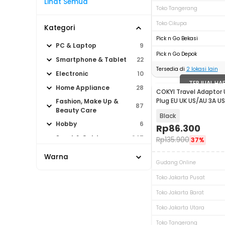
Lihat Semua
Toko Tangerang
Toko Cikupa
Kategori
Pick n Go Bekasi
PC & Laptop
9
Pick n Go Depok
Smartphone & Tablet
22
Tersedia di
2
lokasi lain
Electronic
10
TERJUAL HA
Home Appliance
28
COKYI Travel Adaptor 
Plug EU UK US/AU 3A US
Fashion, Make Up &
87
148-30W-1U1C
Beauty Care
Black
Hobby
6
Rp
86.300
Sport & Outdoor
247
Rp
135.900
37%
Warna
Gudang Online
Toko Jakarta Pusat
Toko Jakarta Barat
Toko Jakarta Utara
Toko Tangerang