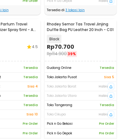
Pre Order
Pick n Go Depok
Habis
i lain
Tersedia di
3
lokasi lain
 Parfum Travel
Rhodey Semor Tas Travel Jinjing
izer Spray 5ml - AB-
Duffle Bag PU Leather 20 Inch - C01
Black
Rp
70.700
4.5
Rp
114.900
39%
Tersedia
Gudang Online
Tersedia
t
Tersedia
Toko Jakarta Pusat
Sisa 5
t
Sisa 4
Toko Jakarta Barat
Habis
a
Tersedia
Toko Jakarta Utara
Habis
Tersedia
Toko Tangerang
Tersedia
Sisa 10
Toko Cikupa
Habis
Pre Order
Pick n Go Bekasi
Pre Order
Pre Order
Pick n Go Depok
Pre Order