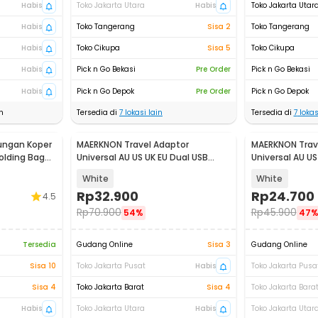
Habis
Toko Jakarta Utara
Habis
Toko Jakarta Utar
Habis
Toko Tangerang
Sisa 2
Toko Tangerang
Habis
Toko Cikupa
Sisa 5
Toko Cikupa
Habis
Pick n Go Bekasi
Pre Order
Pick n Go Bekasi
Habis
Pick n Go Depok
Pre Order
Pick n Go Depok
n
Tersedia di
7
lokasi lain
Tersedia di
7
lokas
tungan Koper
MAERKNON Travel Adaptor
MAERKNON Trav
olding Bag
Universal AU US UK EU Dual USB
Universal AU US
1000mA - HHT210
HHT230
White
White
Rp
32.900
Rp
24.700
4.5
Rp
70.900
Rp
45.900
54%
47
Tersedia
Gudang Online
Sisa 3
Gudang Online
Sisa 10
Toko Jakarta Pusat
Habis
Toko Jakarta Pusa
Sisa 4
Toko Jakarta Barat
Sisa 4
Toko Jakarta Bara
Habis
Toko Jakarta Utara
Habis
Toko Jakarta Utar