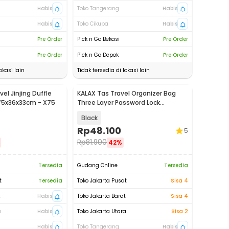
Habis
Toko Tangerang
Habis
Habis
Toko Cikupa
Habis
Pre Order
Pick n Go Bekasi
Pre Order
Pre Order
Pick n Go Depok
Pre Order
okasi lain
Tidak tersedia di lokasi lain
el Jinjing Duffle
KALAX Tas Travel Organizer Bag
75x36x33cm - X75
Three Layer Password Lock
35x26x10cm - KA51
Black
Rp
48.100
5
Rp
81.900
42%
Tersedia
Gudang Online
Tersedia
t
Tersedia
Toko Jakarta Pusat
Sisa 4
t
Habis
Toko Jakarta Barat
Sisa 4
a
Habis
Toko Jakarta Utara
Sisa 2
Habis
Toko Tangerang
Habis