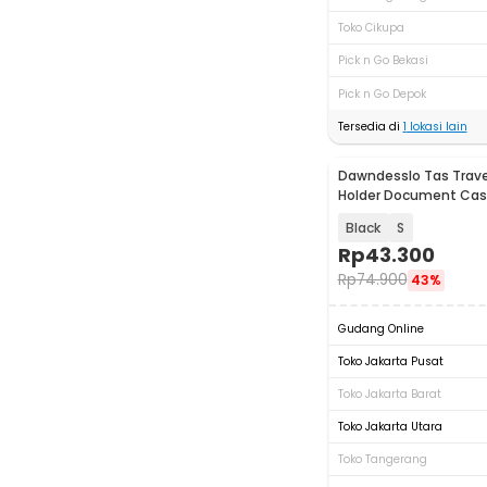
Toko Cikupa
Pick n Go Bekasi
Pick n Go Depok
Tersedia di
1
lokasi lain
Dawndesslo Tas Trave
Holder Document Case
Black
S
Rp
43.300
Rp
74.900
43%
Gudang Online
Toko Jakarta Pusat
Toko Jakarta Barat
Toko Jakarta Utara
Toko Tangerang