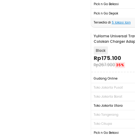
Pick n Go Bekasi
Pick n Go Depok
Tersedia di
5
lokasi lain
YuHome Universal Tra
Colokan Charger Adap
2500W - 606
Black
Rp
175.100
Rp
267.900
35%
Gudang Online
Toko Jakarta Pusat
Toko Jakarta Barat
Toko Jakarta Utara
Toko Tangerang
Toko Cikupa
Pick n Go Bekasi