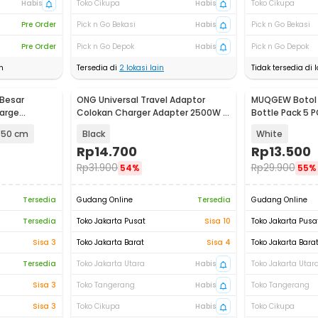
Habis
Toko Cikupa
Habis
Toko Cikupa
Pre Order
Pick n Go Bekasi
Habis
Pick n Go Bekasi
Pre Order
Pick n Go Depok
Habis
Pick n Go Depok
n
Tersedia di
2
lokasi lain
Tidak tersedia di l
 Besar
ONG Universal Travel Adaptor
MUQGEW Botol T
arge
Colokan Charger Adapter 2500W -
Bottle Pack 5 P
WY-9B
x 50 cm
Black
White
Rp
14.700
Rp
13.500
Rp
31.900
Rp
29.900
54%
55%
Tersedia
Gudang Online
Tersedia
Gudang Online
Tersedia
Toko Jakarta Pusat
Sisa 10
Toko Jakarta Pusa
Sisa 3
Toko Jakarta Barat
Sisa 4
Toko Jakarta Bara
Tersedia
Toko Jakarta Utara
Habis
Toko Jakarta Utar
Sisa 3
Toko Tangerang
Habis
Toko Tangerang
Sisa 3
Toko Cikupa
Habis
Toko Cikupa