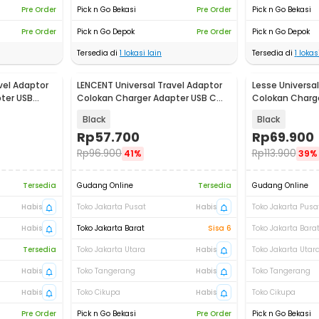
Pre Order
Pick n Go Bekasi
Pre Order
Pick n Go Bekasi
Pre Order
Pick n Go Depok
Pre Order
Pick n Go Depok
Tersedia di
1
lokasi lain
Tersedia di
1
lokasi
vel Adaptor
LENCENT Universal Travel Adaptor
Lesse Universal
ter USB
Colokan Charger Adapter USB C
Colokan Charg
1300W - HHT202
2500W - INU16
Black
Black
Rp
57.700
Rp
69.900
Rp
96.900
Rp
113.900
41%
39%
Tersedia
Gudang Online
Tersedia
Gudang Online
Habis
Toko Jakarta Pusat
Habis
Toko Jakarta Pusa
Habis
Toko Jakarta Barat
Sisa 6
Toko Jakarta Bara
Tersedia
Toko Jakarta Utara
Habis
Toko Jakarta Utar
Habis
Toko Tangerang
Habis
Toko Tangerang
Habis
Toko Cikupa
Habis
Toko Cikupa
Pre Order
Pick n Go Bekasi
Pre Order
Pick n Go Bekasi