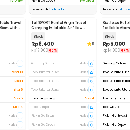
Pre Order
Pick n Go Depok
Pre Order
Pick n Go Depok
Tersedia di
4
lokasi lain
Tersedia di
4
lokas
table Travel
TaffSPORT Bantal Angin Travel
Biutte.co Botol
x28cm with
Camping Inflatable Air Pillow
Refillable Atom
330x220mm - XLZT-15
05
Black
Black
Rp
6.400
Rp
5.000
5
Rp
17.900
Rp
14.900
65%
67%
Habis
Gudang Online
Habis
Gudang Online
Sisa 10
Toko Jakarta Pusat
Habis
Toko Jakarta Pusa
Sisa 1
Toko Jakarta Barat
Habis
Toko Jakarta Bara
Sisa 8
Toko Jakarta Utara
Habis
Toko Jakarta Utar
Sisa 5
Toko Tangerang
Sisa 4
Toko Tangerang
Sisa 4
Toko Cikupa
Habis
Toko Cikupa
Habis
Pick n Go Bekasi
Habis
Pick n Go Bekasi
Habis
Pick n Go Depok
Habis
Pick n Go Depok