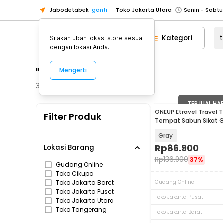
Jabodetabek
ganti
Toko Jakarta Utara
Toko Tangerang
Kategori
Silakan ubah lokasi store sesuai
Toko Cikupa
dengan lokasi Anda.
Pick n Go Jakarta Barat
Senin - J
"travel toiletries"
Mengerti
Pick n Go Bekasi
Senin - Jumat (08
Pick n Go Depok
Senin - Jumat (08
358
Produk
Toko Jakarta Pusat
Senin - Sabtu
TERJUAL HA
ONEUP Etravel Travel To
Filter Produk
Toko Jakarta Barat
Senin - Sabtu
Tempat Sabun Sikat G
YW46
Toko Jakarta Utara
Gray
Toko Tangerang
Rp
86.900
Lokasi Barang
Rp
136.900
37%
Toko Cikupa
Gudang Online
Toko Cikupa
Pick n Go Jakarta Barat
Senin - J
Toko Jakarta Barat
Gudang Online
Pick n Go Bekasi
Senin - Jumat (08
Toko Jakarta Pusat
Toko Jakarta Pusat
Toko Jakarta Utara
Pick n Go Depok
Senin - Jumat (08
Toko Tangerang
Toko Jakarta Barat