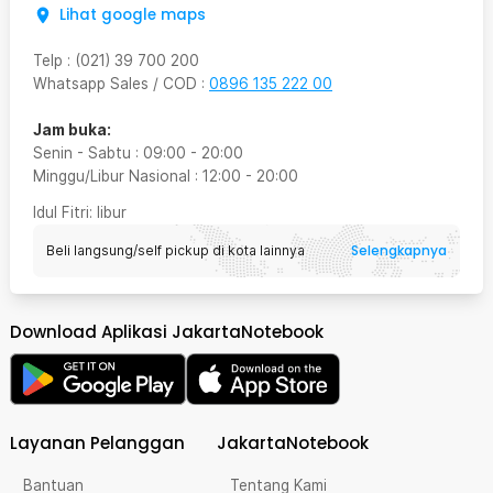
Lihat google maps
Telp
:
(021) 39 700 200
Whatsapp Sales / COD
:
0896 135 222 00
Jam buka:
Senin - Sabtu
:
09:00
-
20:00
Minggu/Libur Nasional
:
12:00
-
20:00
Idul Fitri
: libur
Selengkapnya
Beli langsung/self pickup di kota lainnya
Download Aplikasi JakartaNotebook
Layanan Pelanggan
JakartaNotebook
Bantuan
Tentang Kami