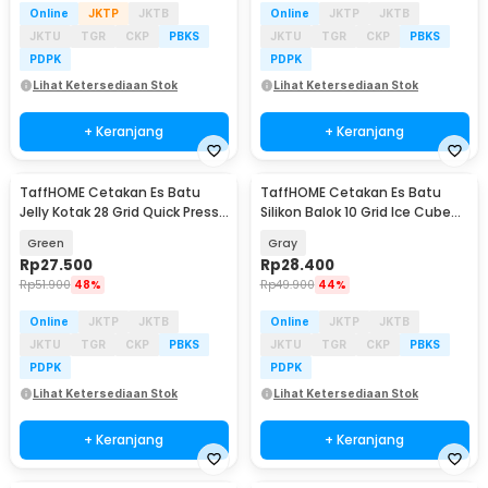
Online
JKTP
JKTB
Online
JKTP
JKTB
JKTU
TGR
CKP
PBKS
JKTU
TGR
CKP
PBKS
PDPK
PDPK
Lihat Ketersediaan Stok
Lihat Ketersediaan Stok
+ Keranjang
+ Keranjang
TaffHOME Cetakan Es Batu
TaffHOME Cetakan Es Batu
Jelly Kotak 28 Grid Quick Press
Silikon Balok 10 Grid Ice Cube
- YJ-28
Food Grade - LM-10
Green
Gray
Rp
27.500
Rp
28.400
Rp
51.900
48%
Rp
49.900
44%
Online
JKTP
JKTB
Online
JKTP
JKTB
JKTU
TGR
CKP
PBKS
JKTU
TGR
CKP
PBKS
PDPK
PDPK
Lihat Ketersediaan Stok
Lihat Ketersediaan Stok
+ Keranjang
+ Keranjang