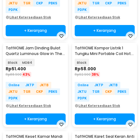
JKTU
TGR
CKP
PBKS
JKTU
TGR
CKP
PBKS
PDPK
PDPK
Lihat Ketersediaan Stok
Lihat Ketersediaan Stok
+ Keranjang
+ Keranjang
TaffHOME Jam Dinding Bulat
TaffHOME Kompor Listrik 1
Quartz Luminous Glow in The
Tungku Mini Portable Coil Hot
Dark 30cm
Plate 500W - C1-1000-03
Black
MDB4
Black
Rp
51.400
Rp
58.000
Rp
88.900
43%
Rp
92.900
38%
Online
JKTP
JKTB
Online
JKTP
JKTB
JKTU
TGR
CKP
PBKS
JKTU
TGR
CKP
PBKS
PDPK
PDPK
Lihat Ketersediaan Stok
Lihat Ketersediaan Stok
+ Keranjang
+ Keranjang
TaffHOME Keset Kamar Mandi
TaffHOME Karet Seal Keran Anti