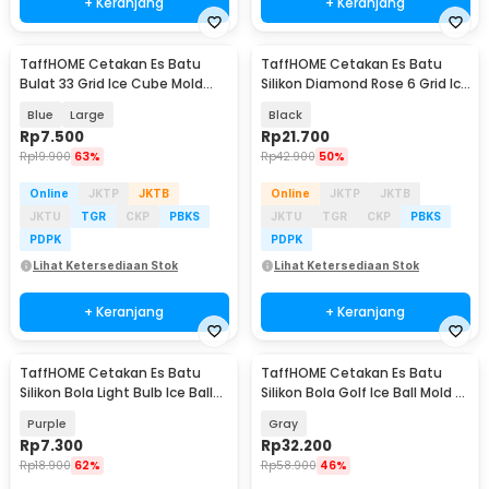
+ Keranjang
+ Keranjang
TaffHOME Cetakan Es Batu
TaffHOME Cetakan Es Batu
Bulat 33 Grid Ice Cube Mold
Silikon Diamond Rose 6 Grid Ice
BPA Free - KL07
Cube Mold - ZD6
Blue
Large
Black
Rp
7.500
Rp
21.700
Rp
19.900
63%
Rp
42.900
50%
Online
JKTP
JKTB
Online
JKTP
JKTB
JKTU
TGR
CKP
PBKS
JKTU
TGR
CKP
PBKS
PDPK
PDPK
Lihat Ketersediaan Stok
Lihat Ketersediaan Stok
+ Keranjang
+ Keranjang
TaffHOME Cetakan Es Batu
TaffHOME Cetakan Es Batu
Silikon Bola Light Bulb Ice Ball
Silikon Bola Golf Ice Ball Mold 4
Mold - GJ2980
Grid - FS4
Purple
Gray
Rp
7.300
Rp
32.200
Rp
18.900
62%
Rp
58.900
46%