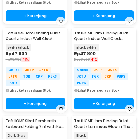
Lihat Ketersediaan Stok
Lihat Ketersediaan Stok
+ Keranjang
+ Keranjang
TaffHOME Jam Dinding Bulat
TaffHOME Jam Dinding Bulat
Quartz Indoor Wall Clock
Quartz Indoor Wall Clock
Round Shape 29cm - MS30
Round Shape 29cm - MS30
White/Black
Black White
Rp
47.800
Rp
47.800
Rp
80.900
41%
Rp
80.900
41%
Online
JKTP
JKTB
Online
JKTP
JKTB
JKTU
TGR
CKP
PBKS
JKTU
TGR
CKP
PBKS
PDPK
PDPK
Lihat Ketersediaan Stok
Lihat Ketersediaan Stok
+ Keranjang
+ Keranjang
TaffHOME Sikat Pembersih
TaffHOME Jam Dinding Bulat
Keyboard Folding 7in1 with Key
Quartz Luminous Glow in The
Puller - Q6E
Dark 30cm - Win30
Dark Gray
Black