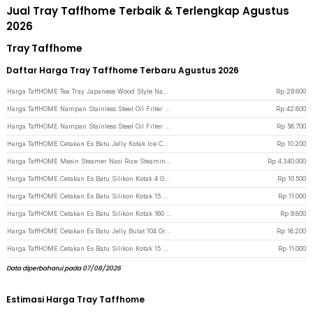
Jual Tray Taffhome Terbaik & Terlengkap Agustus
2026
Tray Taffhome
Daftar Harga Tray Taffhome Terbaru Agustus 2026
Harga TaffHOME Tea Tray Japanese Wood Style Nampan Plastik Tatakan Gelas Teh 37.5x26.5x2.8cm - BD027 - White
Rp
29.800
Harga TaffHOME Nampan Stainless Steel Oil Filter Tray Barbecue S - T-22 - Silver
Rp
42.800
Harga TaffHOME Nampan Stainless Steel Oil Filter Tray Barbecue M - T-22 - Silver
Rp
56.700
Harga TaffHOME Cetakan Es Batu Jelly Kotak Ice Cube Tray 60 Grid - DY0972 - White
Rp
10.200
Harga TaffHOME Mesin Steamer Nasi Rice Steaming Cabinet 12 Tray 180 People - SL-12 - Silver
Rp
4.340.000
Harga TaffHOME Cetakan Es Batu Silikon Kotak 4 Grid Ice Cube Tray - SSGP4 - Black
Rp
10.500
Harga TaffHOME Cetakan Es Batu Silikon Kotak 15 Grid Ice Cube Tray - DY0971 - Black
Rp
11.000
Harga TaffHOME Cetakan Es Batu Silikon Kotak 160 Grid Ice Cube Tray - DY0973 - Black
Rp
9.800
Harga TaffHOME Cetakan Es Batu Jelly Bulat 104 Grid Ice Cube Tray BPA Free - INU77 - White
Rp
16.200
Harga TaffHOME Cetakan Es Batu Silikon Kotak 15 Grid Ice Cube Tray - DY0971 - Purple
Rp
11.000
Data diperbaharui pada 07/08/2026
Estimasi Harga Tray Taffhome