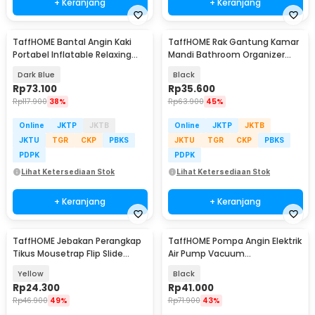
+ Keranjang
+ Keranjang
TaffHOME Bantal Angin Kaki
TaffHOME Rak Gantung Kamar
Portabel Inflatable Relaxing
Mandi Bathroom Organizer
Foot Rest - BSZ0020
Rack Aluminium - SHR241
Dark Blue
Black
Rp
73.100
Rp
35.600
Rp
117.900
38%
Rp
63.900
45%
Online
JKTP
JKTB
Online
JKTP
JKTB
JKTU
TGR
CKP
PBKS
JKTU
TGR
CKP
PBKS
PDPK
PDPK
Lihat Ketersediaan Stok
Lihat Ketersediaan Stok
+ Keranjang
+ Keranjang
TaffHOME Jebakan Perangkap
TaffHOME Pompa Angin Elektrik
Tikus Mousetrap Flip Slide
Air Pump Vacuum
Bucklet Lid - HU2051
Compression 400L/min - CZ-
Yellow
Black
198B
Rp
24.300
Rp
41.000
Rp
46.900
49%
Rp
71.900
43%