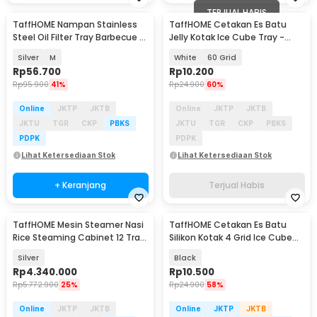
TERJUAL HABIS
TaffHOME Nampan Stainless
TaffHOME Cetakan Es Batu
Steel Oil Filter Tray Barbecue -
Jelly Kotak Ice Cube Tray -
T-22
DY0972
Silver
M
White
60 Grid
Rp
56.700
Rp
10.200
Rp
95.900
41%
Rp
24.900
60%
Online
JKTP
JKTB
Online
JKTP
JKTB
JKTU
TGR
CKP
PBKS
JKTU
TGR
CKP
PBKS
PDPK
PDPK
Lihat Ketersediaan Stok
Lihat Ketersediaan Stok
+ Keranjang
Terjual Habis
TaffHOME Mesin Steamer Nasi
TaffHOME Cetakan Es Batu
Rice Steaming Cabinet 12 Tray
Silikon Kotak 4 Grid Ice Cube
180 People - SL-12
Tray - SSGP4
Silver
Black
Rp
4.340.000
Rp
10.500
Rp
5.772.900
25%
Rp
24.900
58%
Online
JKTP
JKTB
Online
JKTP
JKTB