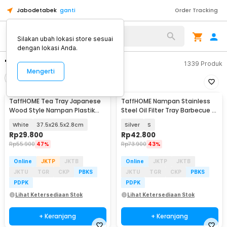
Jabodetabek
ganti
Order Tracking
Silakan ubah lokasi store sesuai
dengan lokasi Anda.
"tray taffhome"
1339
Produk
Mengerti
Filter
Urutkan
TaffHOME Tea Tray Japanese
TaffHOME Nampan Stainless
Wood Style Nampan Plastik
Steel Oil Filter Tray Barbecue -
Tatakan Gelas Teh - BD027
T-22
White
37.5x26.5x2.8cm
Silver
S
Rp
29.800
Rp
42.800
Rp
55.900
47%
Rp
73.900
43%
Online
JKTP
JKTB
Online
JKTP
JKTB
JKTU
TGR
CKP
PBKS
JKTU
TGR
CKP
PBKS
PDPK
PDPK
Lihat Ketersediaan Stok
Lihat Ketersediaan Stok
+ Keranjang
+ Keranjang