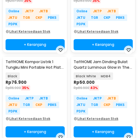
Rp
207.900
35%
Rp
283.900
35%
Online
JKTP
JKTB
Online
JKTP
JKTB
JKTU
TGR
CKP
PBKS
JKTU
TGR
CKP
PBKS
PDPK
PDPK
Lihat Ketersediaan Stok
Lihat Ketersediaan Stok
+ Keranjang
+ Keranjang
TaffHOME Kompor Listrik 1
TaffHOME Jam Dinding Bulat
Tungku Mini Portable Hot Plate
Quartz Luminous Glow in The
500W - H1-500-10
Dark 30cm
Black
Black White
MDB4
Rp
76.900
Rp
50.000
Rp
116.900
35%
Rp
86.900
43%
Online
JKTP
JKTB
Online
JKTP
JKTB
JKTU
TGR
CKP
PBKS
JKTU
TGR
CKP
PBKS
PDPK
PDPK
Lihat Ketersediaan Stok
Lihat Ketersediaan Stok
+ Keranjang
+ Keranjang