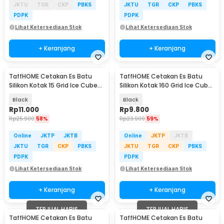
JKTU
TGR
CKP
PBKS
JKTU
TGR
CKP
PBKS
PDPK
PDPK
Lihat Ketersediaan Stok
Lihat Ketersediaan Stok
+ Keranjang
+ Keranjang
TaffHOME Cetakan Es Batu
TaffHOME Cetakan Es Batu
Silikon Kotak 15 Grid Ice Cube
Silikon Kotak 160 Grid Ice Cube
Tray - DY0971
Tray - DY0973
Black
Black
Rp
11.000
Rp
9.800
Rp
25.900
58%
Rp
23.900
59%
Online
JKTP
JKTB
Online
JKTP
JKTB
JKTU
TGR
CKP
PBKS
JKTU
TGR
CKP
PBKS
PDPK
PDPK
Lihat Ketersediaan Stok
Lihat Ketersediaan Stok
+ Keranjang
+ Keranjang
TERJUAL HABIS
TERJUAL HABIS
TaffHOME Cetakan Es Batu
TaffHOME Cetakan Es Batu