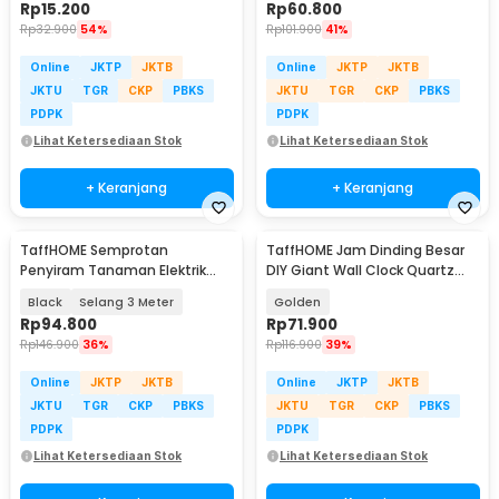
Rp
15.200
Rp
60.800
Rp
32.900
54%
Rp
101.900
41%
Online
JKTP
JKTB
Online
JKTP
JKTB
JKTU
TGR
CKP
PBKS
JKTU
TGR
CKP
PBKS
PDPK
PDPK
Lihat Ketersediaan Stok
Lihat Ketersediaan Stok
+ Keranjang
+ Keranjang
TaffHOME Semprotan
TaffHOME Jam Dinding Besar
Penyiram Tanaman Elektrik
DIY Giant Wall Clock Quartz
Adjustable Stick Spray - MX37
100cm - JM-01
Black
Selang 3 Meter
Golden
Rp
94.800
Rp
71.900
Rp
146.900
36%
Rp
116.900
39%
Online
JKTP
JKTB
Online
JKTP
JKTB
JKTU
TGR
CKP
PBKS
JKTU
TGR
CKP
PBKS
PDPK
PDPK
Lihat Ketersediaan Stok
Lihat Ketersediaan Stok