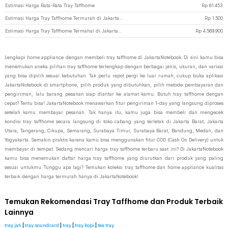
Estimasi Harga Rata-Rata Tray Taffhome
Rp
81.453
Estimasi Harga Tray Taffhome Termurah di JakartaNotebook
Rp
1.500
Estimasi Harga Tray Taffhome Termahal di JakartaNotebook
Rp
4.569.900
Lengkapi home appliance dengan membeli tray taffhome di JakartaNotebook. Di sini kamu bisa
menemukan aneka pilihan tray taffhome terlengkap dengan berbagai jenis, ukuran, dan variasi
yang bisa dipilih sesuai kebutuhan. Tak perlu repot pergi ke luar rumah, cukup buka aplikasi
JakartaNotebook di smartphone, pilih produk yang dibutuhkan, pilih metode pembayaran dan
pengiriman, lalu barang pesanan siap diantar ke alamat kamu. Butuh tray taffhome dengan
cepat? Tentu bisa! JakartaNotebook menawarkan fitur pengiriman 1-day yang langsung diproses
setelah kamu membayar pesanan. Tak hanya itu, kamu juga bisa membeli dan mengecek
kondisi tray taffhome secara langsung di toko cabang yang terletak di Jakarta Barat, Jakarta
Utara, Tangerang, Cikupa, Semarang, Surabaya Timur, Surabaya Barat, Bandung, Medan, dan
Yogyakarta. Semakin praktis karena kamu bisa menggunakan fitur COD (Cash On Delivery) untuk
membayar di tempat. Sedang mencari harga tray taffhome terbaru saat ini? Di JakartaNotebook
kamu bisa menemukan daftar harga tray taffhome yang diurutkan dari produk yang paling
sesuai untukmu. Tunggu apa lagi? Temukan koleksi tray taffhome dan home appliance kualitas
terbaik dengan harga termurah hanya di JakartaNotebook!
Temukan Rekomendasi Tray Taffhome dan Produk Terbaik
Lainnya
tray jati
|
tray soundcard
|
tray
|
tray kopi
|
tea tray