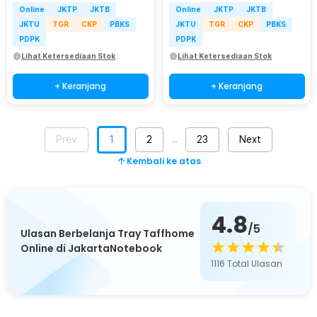
Online
JKTP
JKTB
Online
JKTP
JKTB
JKTU
TGR
CKP
PBKS
JKTU
TGR
CKP
PBKS
PDPK
PDPK
Lihat Ketersediaan Stok
Lihat Ketersediaan Stok
+ Keranjang
+ Keranjang
Prev
1
2
23
Next
…
Kembali ke atas
4.8
/5
Ulasan Berbelanja Tray Taffhome
Online di JakartaNotebook
1116
Total Ulasan