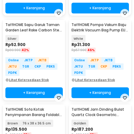
+ Keranjang
+ Keranjang
TaffHOME Sapu Garuk Taman
TaffHOME Pompa Vakum Baju
Garden Leaf Rake Carbon Steel
Elektrik Vacuum Bag Pump EU
15 Teeth - IS-15
4-5 kPa 55W - GR-204
Silver
White
Rp
52.900
Rp
31.300
Rp
90.900
42%
Rp
57.900
46%
Online
JKTP
JKTB
Online
JKTP
JKTB
JKTU
TGR
CKP
PBKS
JKTU
TGR
CKP
PBKS
PDPK
PDPK
Lihat Ketersediaan Stok
Lihat Ketersediaan Stok
+ Keranjang
+ Keranjang
TaffHOME Sofa Kotak
TaffHOME Jam Dinding Bulat
Penyimpanan Barang Foldable
Quartz Clock Geometric
Storage Container - H031
Pendulum 44cm - H79B
Brown
76 x 38 x 36.5 cm
Golden
Rp
135.500
Rp
187.200