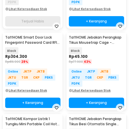
PDPK
PDPK
Lihat Ketersediaan Stok
Lihat Ketersediaan Stok
Terjual Habis
+ Keranjang
TaffHOME Smart Door Lock
TaffHOME Jebakan Perangkap
Fingerprint Password Card RFID
Tikus Mousetrap Cage -
Alarm - XR24
HU1999
Black
Black
Rp
304.300
Rp
45.100
Rp
416.900
28%
Rp
77.900
43%
Online
JKTP
JKTB
Online
JKTP
JKTB
JKTU
TGR
CKP
PBKS
JKTU
TGR
CKP
PBKS
PDPK
PDPK
Lihat Ketersediaan Stok
Lihat Ketersediaan Stok
+ Keranjang
+ Keranjang
TaffHOME Kompor Listrik 1
TaffHOME Jebakan Perangkap
Tungku Mini Portable Coil Hot
Tikus Besi Otomatis Single