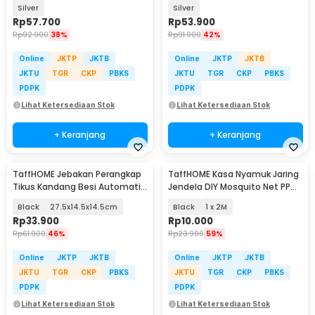
Plate 500W - C1-1000-03
Door 30x22x15 cm - BG-22
Silver
Silver
Rp
57.700
Rp
53.900
Rp
92.900
38%
Rp
91.900
42%
Online
JKTP
JKTB
Online
JKTP
JKTB
JKTU
TGR
CKP
PBKS
JKTU
TGR
CKP
PBKS
PDPK
PDPK
Lihat Ketersediaan Stok
Lihat Ketersediaan Stok
+ Keranjang
+ Keranjang
TaffHOME Jebakan Perangkap
TaffHOME Kasa Nyamuk Jaring
Tikus Kandang Besi Automatic
Jendela DIY Mosquito Net PP
Mousetrap - B-23
Nano 20 Mesh - AW15
Black
27.5x14.5x14.5cm
Black
1 x 2M
Rp
33.900
Rp
10.000
Rp
61.900
46%
Rp
23.900
59%
Online
JKTP
JKTB
Online
JKTP
JKTB
JKTU
TGR
CKP
PBKS
JKTU
TGR
CKP
PBKS
PDPK
PDPK
Lihat Ketersediaan Stok
Lihat Ketersediaan Stok