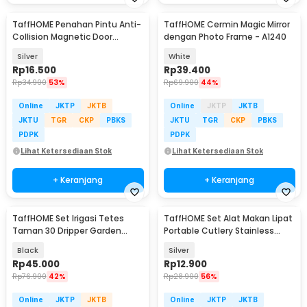
TaffHOME Penahan Pintu Anti-
TaffHOME Cermin Magic Mirror
Collision Magnetic Door
dengan Photo Frame - A1240
Stopper - KAK-883
Silver
White
Rp
16.500
Rp
39.400
Rp
34.900
53%
Rp
69.900
44%
Online
JKTP
JKTB
Online
JKTP
JKTB
JKTU
TGR
CKP
PBKS
JKTU
TGR
CKP
PBKS
PDPK
PDPK
Lihat Ketersediaan Stok
Lihat Ketersediaan Stok
+ Keranjang
+ Keranjang
TaffHOME Set Irigasi Tetes
TaffHOME Set Alat Makan Lipat
Taman 30 Dripper Garden
Portable Cutlery Stainless
Watering Kit - LL-37
Steel 410 - AOTU
Black
Silver
Rp
45.000
Rp
12.900
Rp
76.900
42%
Rp
28.900
56%
Online
JKTP
JKTB
Online
JKTP
JKTB