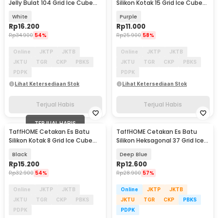
Jelly Bulat 104 Grid Ice Cube
Silikon Kotak 15 Grid Ice Cube
Tray BPA Free - INU77
Tray - DY0971
White
Purple
Rp
16.200
Rp
11.000
Rp
34.900
54%
Rp
25.900
58%
Online
JKTP
JKTB
Online
JKTP
JKTB
JKTU
TGR
CKP
PBKS
JKTU
TGR
CKP
PBKS
PDPK
PDPK
Lihat Ketersediaan Stok
Lihat Ketersediaan Stok
Terjual Habis
Terjual Habis
TERJUAL HABIS
TaffHOME Cetakan Es Batu
TaffHOME Cetakan Es Batu
Silikon Kotak 8 Grid Ice Cube
Silikon Heksagonal 37 Grid Ice
Tray - DB88
Cube Tray - DU655
Black
Deep Blue
Rp
15.200
Rp
12.600
Rp
32.900
54%
Rp
28.900
57%
Online
JKTP
JKTB
Online
JKTP
JKTB
JKTU
TGR
CKP
PBKS
JKTU
TGR
CKP
PBKS
PDPK
PDPK