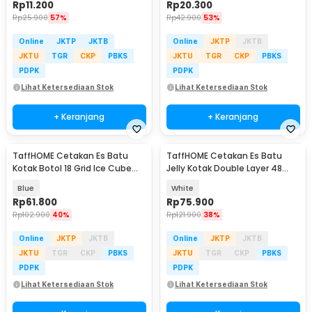
Rp
11.200
Rp
20.300
Rp
25.900
57%
Rp
42.900
53%
Online
JKTP
JKTB
Online
JKTP
JKTB
JKTU
TGR
CKP
PBKS
JKTU
TGR
CKP
PBKS
PDPK
PDPK
Lihat Ketersediaan Stok
Lihat Ketersediaan Stok
+ Keranjang
+ Keranjang
TaffHOME Cetakan Es Batu
TaffHOME Cetakan Es Batu
Kotak Botol 18 Grid Ice Cube
Jelly Kotak Double Layer 48
Mold - TW-160
Grid Quick Press - A152 JZH
Blue
White
Rp
61.800
Rp
75.900
Rp
102.900
40%
Rp
121.900
38%
Online
JKTP
JKTB
Online
JKTP
JKTB
JKTU
TGR
CKP
PBKS
JKTU
TGR
CKP
PBKS
PDPK
PDPK
Lihat Ketersediaan Stok
Lihat Ketersediaan Stok