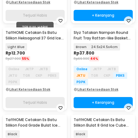
Lihat Ketersediaan Stok
Lihat Ketersediaan Stok
Terjual Habis
+ Keranjang
TERJUAL HABIS
TaffHOME Cetakan Es Batu
Slyz Tatakan Nampan Round
Silikon Heksagonal 37 Grid Ice
Fruit Tray Rattan-like Basket
Cube Tray - DU655
with Handle - Slyz21
Light Blue
Brown
24.5x24.5x4cm
Rp
12.700
Rp
37.800
Rp
27.900
55%
Rp
66.900
44%
Online
JKTP
JKTB
Online
JKTP
JKTB
JKTU
TGR
CKP
PBKS
JKTU
TGR
CKP
PBKS
PDPK
PDPK
Lihat Ketersediaan Stok
Lihat Ketersediaan Stok
Terjual Habis
+ Keranjang
TaffHOME Cetakan Es Batu
TaffHOME Cetakan Es Batu
Silikon Food Grade Bulat Ice
Silikon Bulat 8 Grid Ice Cube
Ball Mold 4 Grid - TW-159
Mold - DB89
Black
Black