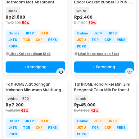
Bathroom Mat Absorbent
Bocor Gasket Rubber 10 PCS -
60x40cm - LA-40
P1
Black
White
Rp
21.600
Rp
2.400
Rp
42.900
50%
Rp
11.900
80%
Online
JKTP
JKTB
Online
JKTP
JKTB
JKTU
TGR
CKP
PBKS
JKTU
TGR
CKP
PBKS
PDPK
PDPK
Lihat Ketersediaan Stok
Lihat Ketersediaan Stok
+ Keranjang
+ Keranjang
TaffHOME Alat Saringan
TaffHOME Hand Mixer Mini 2in1
Makanan Minuman Multifungsi
Pengocok Telur Milk Frother USB
Bahan Nylon Mesh - KY234
Charge - HMW1
White
500
Black
Rp
7.200
Rp
45.000
Rp
18.900
62%
Rp
76.900
42%
Online
JKTP
JKTB
Online
JKTP
JKTB
JKTU
TGR
CKP
PBKS
JKTU
TGR
CKP
PBKS
PDPK
PDPK