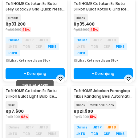
TaffHOME Cetakan Es Batu
TaffHOME Cetakan Es Batu
Jelly Kotak 28 Grid Quick Press
Silikon Bulat Kotak 6 Grid Ice
with Shovel - F28
Cube 2 PCS - CW76685
Green
Black
Rp
33.200
Rp
35.400
Rp
60.900
46%
Rp
63.900
45%
Online
JKTP
JKTB
Online
JKTP
JKTB
JKTU
TGR
CKP
PBKS
JKTU
TGR
CKP
PBKS
PDPK
PDPK
Lihat Ketersediaan Stok
Lihat Ketersediaan Stok
+ Keranjang
+ Keranjang
TERJUAL HABIS
TaffHOME Cetakan Es Batu
TaffHOME Jebakan Perangkap
Silikon Bulat Light Bulb Ice
Tikus Kandang Besi Automatic
Cube Mold - GJ2980
Mousetrap - B-23
Blue
Black
23x11.5x11.5cm
Rp
7.600
Rp
21.900
Rp
19.900
62%
Rp
43.900
51%
Online
JKTP
JKTB
Online
JKTP
JKTB
JKTU
TGR
CKP
PBKS
JKTU
TGR
CKP
PBKS