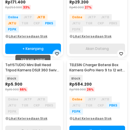
Rp
171.400
Rp
29.200
Rp
253.900
33%
Rp
40.000
27%
Online
JKTP
JKTB
Online
JKTP
JKTB
JKTU
TGR
CKP
PBKS
JKTU
TGR
CKP
PBKS
PDPK
PDPK
Lihat Ketersediaan Stok
Lihat Ketersediaan Stok
+ Keranjang
Akan Datang
TERJUAL HABIS
TaffSTUDIO Mini Ball Head
TELESIN Charger Baterai Box
Tripod Kamera DSLR 360 Swivel
Kamera GoPro Hero 9 to 12 with
1/4 Inch - QM3624
2 Battery - S0-ECB-01-TGP
Black
Black
Rp
5.900
Rp
584.200
Rp
16.900
66%
Rp
788.900
26%
Online
JKTP
JKTB
Online
JKTP
JKTB
JKTU
TGR
CKP
PBKS
JKTU
TGR
CKP
PBKS
PDPK
PDPK
Lihat Ketersediaan Stok
Lihat Ketersediaan Stok