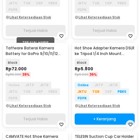
JKTU
TGR
CKP
PBKS
JKTU
TGR
CKP
PBKS
PDPK
PDPK
Lihat Ketersediaan Stok
Lihat Ketersediaan Stok
Terjual Habis
Terjual Habis
TERJUAL HABIS
Taffware Baterai Kamera
Hot Shoe Adapter Kamera DSLR
Battery for GoPro 9/10/11/12
ke Tripod 1/4 Inch Mount
1800mAh - AHDBT-901
Universal
Black
Black
Rp
72.000
Rp
5.800
Rp
116.900
39%
Rp
9.000
36%
Online
JKTP
JKTB
Online
JKTP
JKTB
JKTU
TGR
CKP
PBKS
JKTU
TGR
CKP
PBKS
PDPK
PDPK
Lihat Ketersediaan Stok
Lihat Ketersediaan Stok
Terjual Habis
+ Keranjang
CAMVATE Hot Shoe Kamera
TELESIN Suction Cup Car Holder
Akan Datang