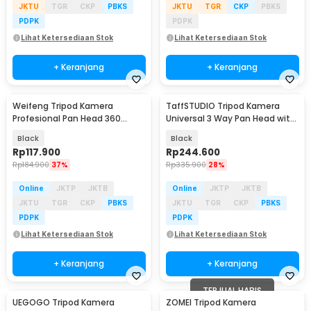
JKTU
TGR
CKP
PBKS
JKTU
TGR
CKP
PBKS
PDPK
PDPK
Lihat Ketersediaan Stok
Lihat Ketersediaan Stok
+ Keranjang
+ Keranjang
Weifeng Tripod Kamera
TaffSTUDIO Tripod Kamera
Baru
Profesional Pan Head 360
Universal 3 Way Pan Head with
Panoramic 1.4M - F-3520T
Phone Holder - D-790H
Black
Black
Rp
117.900
Rp
244.600
Rp
184.900
37%
Rp
335.900
28%
Online
JKTP
JKTB
Online
JKTP
JKTB
JKTU
TGR
CKP
PBKS
JKTU
TGR
CKP
PBKS
PDPK
PDPK
Lihat Ketersediaan Stok
Lihat Ketersediaan Stok
+ Keranjang
+ Keranjang
TERJUAL HABIS
UEGOGO Tripod Kamera
ZOMEI Tripod Kamera