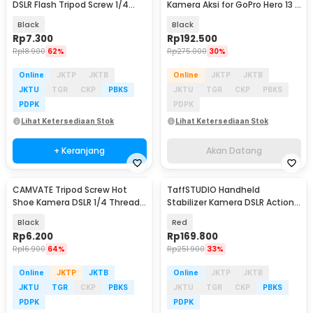
DSLR Flash Tripod Screw 1/4
Kamera Aksi for GoPro Hero 13 -
Inch - SC-6
S3-SUS-04-TGP
Black
Black
Rp
7.300
Rp
192.500
Rp
18.900
62%
Rp
275.000
30%
Online
JKTP
JKTB
Online
JKTP
JKTB
JKTU
TGR
CKP
PBKS
JKTU
TGR
CKP
PBKS
PDPK
PDPK
Lihat Ketersediaan Stok
Lihat Ketersediaan Stok
+ Keranjang
Akan Datang
CAMVATE Tripod Screw Hot
TaffSTUDIO Handheld
Shoe Kamera DSLR 1/4 Thread -
Stabilizer Kamera DSLR Action
HS7
Cam GoPro Xiaomi Yi - W01
Black
Red
Rp
6.200
Rp
169.800
Rp
16.900
64%
Rp
251.900
33%
Online
JKTP
JKTB
Online
JKTP
JKTB
JKTU
TGR
CKP
PBKS
JKTU
TGR
CKP
PBKS
PDPK
PDPK