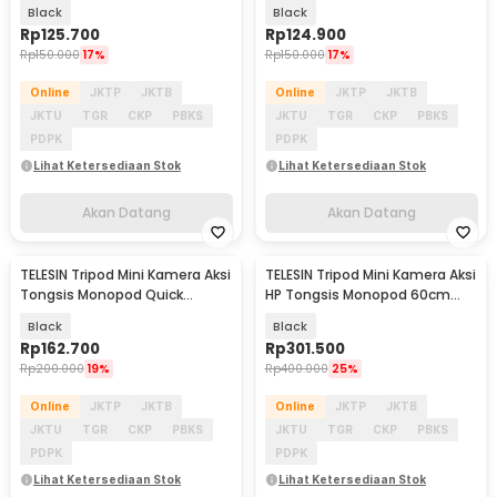
65cm - S1-TSS-09
65cm - S1-TSS-08
Black
Black
Rp
125.700
Rp
124.900
Rp
150.000
17%
Rp
150.000
17%
Online
JKTP
JKTB
Online
JKTP
JKTB
JKTU
TGR
CKP
PBKS
JKTU
TGR
CKP
PBKS
PDPK
PDPK
Lihat Ketersediaan Stok
Lihat Ketersediaan Stok
Akan Datang
Akan Datang
TELESIN Tripod Mini Kamera Aksi
TELESIN Tripod Mini Kamera Aksi
Akan Datang
Akan Datang
Tongsis Monopod Quick
HP Tongsis Monopod 60cm
Release 40cm - S1-MNP-02
with Remote - S1-CSS-08
Black
Black
Rp
162.700
Rp
301.500
Rp
200.000
19%
Rp
400.000
25%
Online
JKTP
JKTB
Online
JKTP
JKTB
JKTU
TGR
CKP
PBKS
JKTU
TGR
CKP
PBKS
PDPK
PDPK
Lihat Ketersediaan Stok
Lihat Ketersediaan Stok