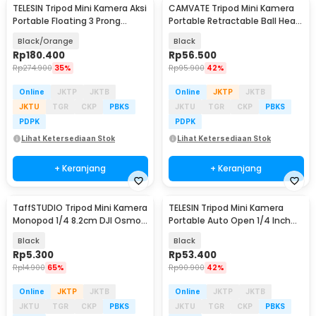
TELESIN Tripod Mini Kamera Aksi
CAMVATE Tripod Mini Kamera
Portable Floating 3 Prong
Portable Retractable Ball Head
Monopod - S1-TSS-02
1/4 Monopod - CM-14
Black/Orange
Black
Rp
180.400
Rp
56.500
Rp
274.900
35%
Rp
95.900
42%
Online
JKTP
JKTB
Online
JKTP
JKTB
JKTU
TGR
CKP
PBKS
JKTU
TGR
CKP
PBKS
PDPK
PDPK
Lihat Ketersediaan Stok
Lihat Ketersediaan Stok
+ Keranjang
+ Keranjang
TaffSTUDIO Tripod Mini Kamera
TELESIN Tripod Mini Kamera
Monopod 1/4 8.2cm DJI Osmo
Portable Auto Open 1/4 Inch
Insta360 - YX-82
Monopod - S3-EAK-06
Black
Black
Rp
5.300
Rp
53.400
Rp
14.900
65%
Rp
90.900
42%
Online
JKTP
JKTB
Online
JKTP
JKTB
JKTU
TGR
CKP
PBKS
JKTU
TGR
CKP
PBKS