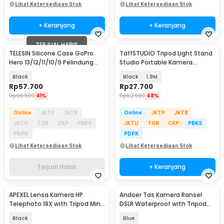
Lihat Ketersediaan Stok
Lihat Ketersediaan Stok
+ Keranjang
+ Keranjang
TERJUAL HABIS
TELESIN Silicone Case GoPro
TaffSTUDIO Tripod Light Stand
Hero 13/12/11/10/9 Pelindung
Studio Portable Kamera
Kamera Aksi - S6-PTC-010-
Smartphone 190cm - 190E
Black
Black
1.9M
TGP
Rp
57.700
Rp
27.700
Rp
96.900
41%
Rp
52.900
48%
Online
JKTP
JKTB
Online
JKTP
JKTB
JKTU
TGR
CKP
PBKS
JKTU
TGR
CKP
PBKS
PDPK
PDPK
Lihat Ketersediaan Stok
Lihat Ketersediaan Stok
Terjual Habis
+ Keranjang
APEXEL Lensa Kamera HP
Andoer Tas Kamera Ransel
Telephoto 18X with Tripod Mini
DSLR Waterproof with Tripod
dan Klip - APL-T18ZJ
Storage - B10
Black
Blue