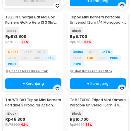
Terjual Habis
+ Keranjang
TELESIN Charger Baterai Box
Tripod Mini Kamera Portable
Kamera GoPro Hero 13 3 Slot
Universal 12cm 1/4 Monopod -
with Battery - S0-ECB-12-TGP
TP179
Black
Black
Rp
531.800
Rp
6.700
Rp
717.900
26%
Rp
17.900
63%
Online
JKTP
JKTB
Online
JKTP
JKTB
JKTU
TGR
CKP
PBKS
JKTU
TGR
CKP
PBKS
PDPK
PDPK
Lihat Ketersediaan Stok
Lihat Ketersediaan Stok
+ Keranjang
+ Keranjang
TaffSTUDIO Tripod Mini Kamera
TaffSTUDIO Tripod Mini Kamera
Portable 3 Prong for Action
Portable Universal 16cm 1/4
Cam Monopod - VS77
Monopod - CP-GP264
Black
Black
Rp
46.300
Rp
10.700
Rp
78.900
42%
Rp
24.900
58%