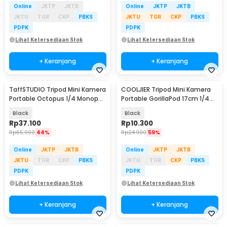
Online
JKTP
JKTB
Online
JKTP
JKTB
JKTU
TGR
CKP
PBKS
JKTU
TGR
CKP
PBKS
PDPK
PDPK
Lihat Ketersediaan Stok
Lihat Ketersediaan Stok
+ Keranjang
+ Keranjang
TaffSTUDIO Tripod Mini Kamera
COOLJIER Tripod Mini Kamera
Portable Octopus 1/4 Monopod
Portable GorillaPod 17cm 1/4
300mm - B07
Monopod - XTK75
Black
Black
Rp
37.100
Rp
10.300
Rp
65.900
44%
Rp
24.900
59%
Online
JKTP
JKTB
Online
JKTP
JKTB
JKTU
TGR
CKP
PBKS
JKTU
TGR
CKP
PBKS
PDPK
PDPK
Lihat Ketersediaan Stok
Lihat Ketersediaan Stok
+ Keranjang
+ Keranjang