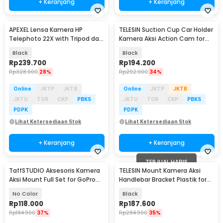
+ Keranjang
+ Keranjang
APEXEL Lensa Kamera HP
TELESIN Suction Cup Car Holder
Telephoto 22X with Tripod dan
Kamera Aksi Action Cam for
Universal Klip - APL-22XZJ
GoPro 10/9 - TE-SUC-010
Black
Black
Rp
239.700
Rp
194.200
Rp
328.900
28%
Rp
292.900
34%
Online
JKTP
JKTB
Online
JKTP
JKTB
JKTU
TGR
CKP
PBKS
JKTU
TGR
CKP
PBKS
PDPK
PDPK
Lihat Ketersediaan Stok
Lihat Ketersediaan Stok
+ Keranjang
+ Keranjang
TERJUAL HABIS
TaffSTUDIO Aksesoris Kamera
TELESIN Mount Kamera Aksi
Aksi Mount Full Set for GoPro
Handlebar Bracket Plastik for
Xiaomi Yi - GS41
GoPro DJI - GP-HBM-003
No Color
Black
Rp
118.000
Rp
187.600
Rp
184.900
37%
Rp
284.900
35%