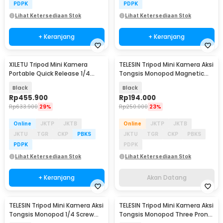
PDPK
PDPK
Lihat Ketersediaan Stok
Lihat Ketersediaan Stok
+ Keranjang
+ Keranjang
XILETU Tripod Mini Kamera
TELESIN Tripod Mini Kamera Aksi
Akan Datang
Portable Quick Release 1/4
Tongsis Monopod Magnetic
Monopod 54cm - FM5S-MINI
Mount 65cm - S1-TSS-10
Black
Black
Rp
455.900
Rp
194.000
Rp
633.900
29%
Rp
250.000
23%
Online
JKTP
JKTB
Online
JKTP
JKTB
JKTU
TGR
CKP
PBKS
JKTU
TGR
CKP
PBKS
PDPK
PDPK
Lihat Ketersediaan Stok
Lihat Ketersediaan Stok
+ Keranjang
Akan Datang
TELESIN Tripod Mini Kamera Aksi
TELESIN Tripod Mini Kamera Aksi
Akan Datang
Akan Datang
Tongsis Monopod 1/4 Screw
Tongsis Monopod Three Prong