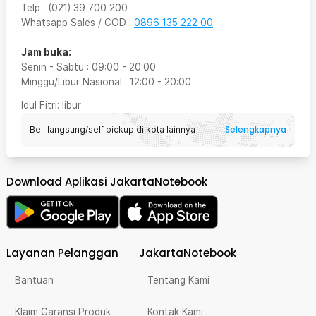
Telp
:
(021) 39 700 200
Whatsapp Sales / COD
:
0896 135 222 00
Jam buka:
Senin - Sabtu
:
09:00
-
20:00
Minggu/Libur Nasional
:
12:00
-
20:00
Idul Fitri
: libur
Selengkapnya
Beli langsung/self pickup di kota lainnya
Download Aplikasi JakartaNotebook
Layanan Pelanggan
JakartaNotebook
Bantuan
Tentang Kami
Klaim Garansi Produk
Kontak Kami