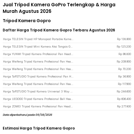
Jual Tripod Kamera GoPro Terlengkap & Harga
Murah Agustus 2026
Tripod Kamera Gopro
Daftar Harga Tripod Kamera Gopro Terbaru Agustus 2026
Harga TELESIN Tripod HP Monopod Portable Kamera GoPro 1/4 Inch Screw - GP-AAT-003-DZ - Black
Rp
138.900
Harga TELESIN Tripod Mini Kamera Aksi Tongsis GoPro 3 Prong Mount Monopod - S1-MNP-01 - Black
Rp
125.200
Harga YUNMI Tripod Kamera Profesional Pan Head 360 Panoramic 140cm - F-3366T - Black
Rp
98.800
Harga Weifeng Tripod Kamera Profesional Pan Head 360 Panoramic 1.57M - WT-3540 - Black
Rp
209.900
Harga Weifeng Tripod Kamera Profesional Pan Head 360 Panoramic Telescopic 1M - WT-3110A (Original) - Silver Black
Rp
70.200
Harga TaffSTUDIO Tripod Kamera Profesional Pan Head 360 Panoramic 1M - 3110 - Black
Rp
36.900
Harga Weifeng Tripod Kamera Profesional Pan Head 360 Panoramic 1.4M - F-3520T - Black
Rp
117.900
Harga TaffSTUDIO Tripod Kamera Universal 3 Way Pan Head with Phone Holder - D-790H - Black
Rp
244.600
Harga UEGOGO Tripod Kamera Profesional Ball Head 360 Panoramic Monopod 2.05M - C11 - Black Gold
Rp
606.400
Harga ZOMEI Tripod Kamera Profesional Pan Head 360 Panoramic 1.4M - Q111 - Blue
Rp
277.400
Data diperbaharui pada 09/08/2026
Estimasi Harga Tripod Kamera Gopro