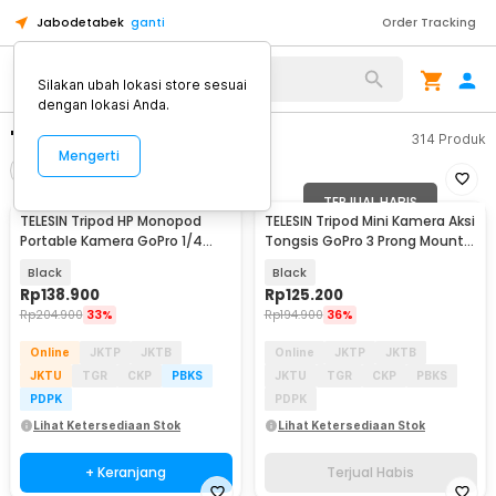
Jabodetabek
ganti
Order Tracking
Silakan ubah lokasi store sesuai
dengan lokasi Anda.
"tripod kamera gopro"
314
Produk
Mengerti
Filter
Urutkan
TERJUAL HABIS
TELESIN Tripod HP Monopod
TELESIN Tripod Mini Kamera Aksi
Portable Kamera GoPro 1/4
Tongsis GoPro 3 Prong Mount
Inch Screw - GP-AAT-003-DZ
Monopod - S1-MNP-01
Black
Black
Rp
138.900
Rp
125.200
Rp
204.900
33%
Rp
194.900
36%
Online
JKTP
JKTB
Online
JKTP
JKTB
JKTU
TGR
CKP
PBKS
JKTU
TGR
CKP
PBKS
PDPK
PDPK
Lihat Ketersediaan Stok
Lihat Ketersediaan Stok
+ Keranjang
Terjual Habis