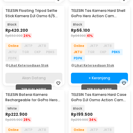
TELESIN Floating Tripod Selfie
TELESIN Tas Kamera Hard Shell
Akan Datang
Stick Kamera DJI Osmo 6/5
GoPro Hero Action Cam
Pro/4 - S1-TSS-07-TDJ
Waterproof - S6-PRC-07
Black
Black
Rp
420.200
Rp
56.100
Rp
550.000
24%
Rp
94.900
41%
Online
JKTP
JKTB
Online
JKTP
JKTB
JKTU
TGR
CKP
PBKS
JKTU
TGR
CKP
PBKS
PDPK
PDPK
Lihat Ketersediaan Stok
Lihat Ketersediaan Stok
Akan Datang
+ Keranjang
TERJUAL HABIS
TERJUAL HABIS
TELESIN Baterai Kamera
TELESIN Tas Kamera Hard Case
Rechargeable for GoPro Hero
GoPro DJI Osmo Action Cam
12/11/10/9 1720mAh - GP-HPB-
Waterproof - GP-PRC-278-02
White
Black
012
Rp
222.900
Rp
199.500
Rp
305.900
28%
Rp
299.900
34%
Online
JKTP
JKTB
Online
JKTP
JKTB