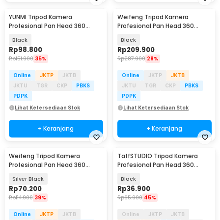
YUNMI Tripod Kamera
Weifeng Tripod Kamera
Profesional Pan Head 360
Profesional Pan Head 360
Panoramic 140cm - F-3366T
Panoramic 1.57M - WT-3540
Black
Black
Rp
98.800
Rp
209.900
Rp
151.900
35%
Rp
287.900
28%
Online
JKTP
JKTB
Online
JKTP
JKTB
JKTU
TGR
CKP
PBKS
JKTU
TGR
CKP
PBKS
PDPK
PDPK
Lihat Ketersediaan Stok
Lihat Ketersediaan Stok
+ Keranjang
+ Keranjang
Weifeng Tripod Kamera
TaffSTUDIO Tripod Kamera
Profesional Pan Head 360
Profesional Pan Head 360
Panoramic Telescopic 1M -
Panoramic 1M - 3110
Silver Black
Black
WT-3110A (Original)
Rp
70.200
Rp
36.900
Rp
114.900
39%
Rp
65.900
45%
Online
JKTP
JKTB
Online
JKTP
JKTB