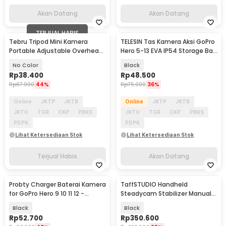
Akan Datang
Akan Datang
TERJUAL HABIS
Tebru Tripod Mini Kamera
TELESIN Tas Kamera Aksi GoPro
Akan Datang
Portable Adjustable Overhead
Hero 5-13 EVA IP54 Storage Bag
1/4 Monopod - TB10
- GP-CPB-901
No Color
Black
Rp
38.400
Rp
48.500
Rp
67.900
44%
Rp
75.000
36%
Online
JKTP
JKTB
Online
JKTP
JKTB
JKTU
TGR
CKP
PBKS
JKTU
TGR
CKP
PBKS
PDPK
PDPK
Lihat Ketersediaan Stok
Lihat Ketersediaan Stok
Terjual Habis
Akan Datang
Probty Charger Baterai Kamera
TaffSTUDIO Handheld
for GoPro Hero 9 10 11 12 -
Steadycam Stabilizer Manual
AHDBT-901
Kamera DSLR GoPro - S60
Black
Black
Rp
52.700
Rp
350.600