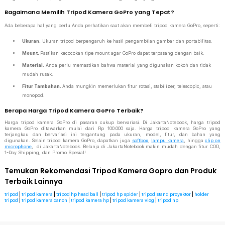
Bagaimana Memilih Tripod Kamera GoPro yang Tepat?
Ada beberapa hal yang perlu Anda perhatikan saat akan membeli tripod kamera GoPro, seperti:
Ukuran.
Ukuran tripod berpengaruh ke hasil pengambilan gambar dan portabilitas.
Mount.
Pastikan kecocokan tipe mount agar GoPro dapat terpasang dengan baik.
Material.
Anda perlu memastikan bahwa material yang digunakan kokoh dan tidak
mudah rusak.
Fitur Tambahan.
Anda mungkin memerlukan fitur rotasi, stabilizer, telescopic, atau
monopod.
Berapa Harga Tripod Kamera GoPro Terbaik?
Harga tripod kamera GoPro di pasaran cukup bervariasi. Di JakartaNotebook, harga tripod
kamera GoPro ditawarkan mulai dari Rp 100.000 saja. Harga tripod kamera GoPro yang
terjangkau dan bervariasi ini tergantung pada ukuran, model, fitur, dan bahan yang
digunakan. Selain tripod kamera GoPro, dapatkan juga
softbox
,
lampu kamera
, hingga
clip on
microphone
, di JakartaNotebook. Belanja di JakartaNotebook makin mudah dengan fitur COD,
1-Day Shipping, dan Promo Spesial!
Temukan Rekomendasi Tripod Kamera Gopro dan Produk
Terbaik Lainnya
tripod
|
tripod kamera
|
tripod hp head ball
|
tripod hp spider
|
tripod stand proyektor
|
holder
tripod
|
tripod kamera canon
|
tripod kamera hp
|
tripod kamera vlog
|
tripod hp