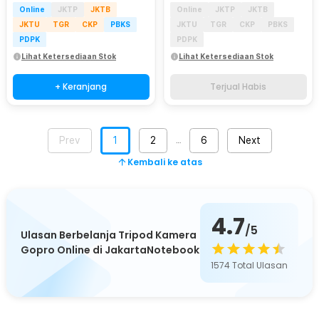
Online
JKTP
JKTB
Online
JKTP
JKTB
JKTU
TGR
CKP
PBKS
JKTU
TGR
CKP
PBKS
PDPK
PDPK
Lihat Ketersediaan Stok
Lihat Ketersediaan Stok
+ Keranjang
Terjual Habis
Prev
1
2
6
Next
…
Kembali ke atas
4.7
/5
Ulasan Berbelanja Tripod Kamera
Gopro Online di JakartaNotebook
1574
Total Ulasan