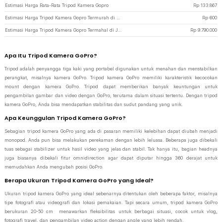
Estimasi Harga Rata-Rata Tripod Kamera Gopro
Rp
133.867
Estimasi Harga Tripod Kamera Gopro Termurah di JakartaNotebook
Rp
600
Estimasi Harga Tripod Kamera Gopro Termahal di JakartaNotebook
Rp
9.790.000
Apa Itu Tripod Kamera GoPro?
Tripod adalah penyangga tiga kaki yang portabel digunakan untuk menahan dan menstabilkan
perangkat, misalnya kamera GoPro. Tripod kamera GoPro memiliki karakteristik kecocokan
mount dengan kamera GoPro. Tripod dapat memberikan banyak keuntungan untuk
pengambilan gambar dan video dengan GoPro, terutama dalam situasi tertentu. Dengan tripod
kamera GoPro, Anda bisa mendapatkan stabilitas dan sudut pandang yang unik.
Apa Keunggulan Tripod Kamera GoPro?
Sebagian tripod kamera GoPro yang ada di pasaran memiliki kelebihan dapat diubah menjadi
monopod. Anda pun bisa melakukan perekaman dengan lebih leluasa. Beberapa juga dibekali
tuas sebagai stabilizer untuk hasil video yang jelas dan stabil. Tak hanya itu, bagian headnya
juga biasanya dibekali fitur omnidirection agar dapat diputar hingga 360 derajat untuk
memudahkan Anda mengubah posisi GoPro.
Berapa Ukuran Tripod Kamera GoPro yang Ideal?
Ukuran tripod kamera GoPro yang ideal sebenarnya ditentukan oleh beberapa faktor, misalnya
tipe fotografi atau videografi dan lokasi pemakaian. Tapi secara umum, tripod kamera GoPro
berukuran 20-50 cm menawarkan fleksibilitas untuk berbagai situasi, cocok untuk vlog,
fotografi travel, dan pengambilan video action dengan angle yang lebih rendah.