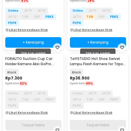
Rp
90.900
43%
Rp
480.900
28%
Online
JKTP
JKTB
Online
JKTP
JKTB
JKTU
TGR
CKP
PBKS
JKTU
TGR
CKP
PBKS
PDPK
PDPK
Lihat Ketersediaan Stok
Lihat Ketersediaan Stok
+ Keranjang
+ Keranjang
TERJUAL HABIS
TERJUAL HABIS
FORAUTO Suction Cup Car
TaffSTUDIO Hot Shoe Swivel
Holder Kamera Aksi GoPro
Lampu Flash Kamera for Tripod
Xiaomi Yi 1/4 Inch - T015
Light Stand - QM3625
Black
Black
Rp
7.300
Rp
36.900
Rp
18.900
62%
Rp
65.900
45%
Online
JKTP
JKTB
Online
JKTP
JKTB
JKTU
TGR
CKP
PBKS
JKTU
TGR
CKP
PBKS
PDPK
PDPK
Lihat Ketersediaan Stok
Lihat Ketersediaan Stok
Terjual Habis
Terjual Habis