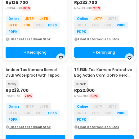
Rp
125.700
Rp
233.700
Rp
194.900
36%
Rp
299.900
23%
Online
JKTP
JKTB
Online
JKTP
JKTB
JKTU
TGR
CKP
PBKS
JKTU
TGR
CKP
PBKS
PDPK
PDPK
Lihat Ketersediaan Stok
Lihat Ketersediaan Stok
+ Keranjang
+ Keranjang
Andoer Tas Kamera Ransel
TELESIN Tas Kamera Protective
DSLR Waterproof with Tripod
Bag Action Cam GoPro Hero
Storage - B10
13/12/11/10 - GP-PRC-M01-BK
Gray
Black
Rp
233.700
Rp
22.800
Rp
320.900
28%
Rp
44.900
50%
Online
JKTP
JKTB
Online
JKTP
JKTB
JKTU
TGR
CKP
PBKS
JKTU
TGR
CKP
PBKS
PDPK
PDPK
Lihat Ketersediaan Stok
Lihat Ketersediaan Stok