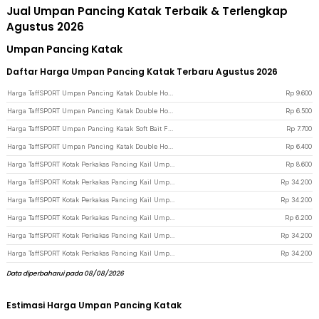
Jual Umpan Pancing Katak Terbaik & Terlengkap
Agustus 2026
Umpan Pancing Katak
Daftar Harga Umpan Pancing Katak Terbaru Agustus 2026
Harga TaffSPORT Umpan Pancing Katak Double Hook Bait Fishing Lure 35mm - SE46 - Mix Color
Rp
9.600
Harga TaffSPORT Umpan Pancing Katak Double Hook Bait Fishing Lure 3gr - RH055 - Green
Rp
6.500
Harga TaffSPORT Umpan Pancing Katak Soft Bait Fishing Lure 6cm - F030 - Red
Rp
7.700
Harga TaffSPORT Umpan Pancing Katak Double Hook Bait Fishing Lure 3g 3.5cm - INU74 - Black/Yellow
Rp
6.400
Harga TaffSPORT Kotak Perkakas Pancing Kail Umpan Tackle Box 11 Grid - VK11 - Black
Rp
8.600
Harga TaffSPORT Kotak Perkakas Pancing Kail Umpan Waterproof Tackle Box L - DY029 - Gray
Rp
34.200
Harga TaffSPORT Kotak Perkakas Pancing Kail Umpan Waterproof Tackle Box L - DY029 - Black/Red
Rp
34.200
Harga TaffSPORT Kotak Perkakas Pancing Kail Umpan Tackle Box 10 Grid - FM-65 - Black
Rp
6.200
Harga TaffSPORT Kotak Perkakas Pancing Kail Umpan Waterproof Tackle Box L - DY029 - Black/Orange
Rp
34.200
Harga TaffSPORT Kotak Perkakas Pancing Kail Umpan Waterproof Tackle Box L - DY029 - Army Green
Rp
34.200
Data diperbaharui pada 08/08/2026
Estimasi Harga Umpan Pancing Katak