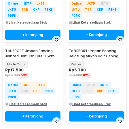
Online
JKTP
JKTB
Online
JKTP
JKTB
JKTU
TGR
CKP
PBKS
JKTU
TGR
CKP
PBKS
PDPK
PDPK
Lihat Ketersediaan Stok
Lihat Ketersediaan Stok
+ Keranjang
+ Keranjang
TaffSPORT Umpan Pancing
TaffSPORT Umpan Pancing
Jointed Bait Fish Lure 9.5cm
Belatung Silikon Bait Fishing
20g 1 PCS - VSJ06-4
Lure 2cm 50 PCS - WD-160
Multi-Color
Yellow
Rp
17.500
Rp
5.700
Rp
36.900
53%
Rp
14.900
62%
Online
JKTP
JKTB
Online
JKTP
JKTB
JKTU
TGR
CKP
PBKS
JKTU
TGR
CKP
PBKS
PDPK
PDPK
Lihat Ketersediaan Stok
Lihat Ketersediaan Stok
+ Keranjang
+ Keranjang