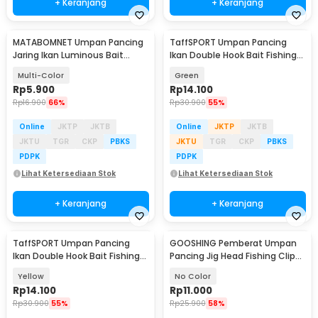
+ Keranjang
+ Keranjang
MATABOMNET Umpan Pancing
TaffSPORT Umpan Pancing
Jaring Ikan Luminous Bait
Ikan Double Hook Bait Fishing
Fishing Lure 95 cm - 10118
Lure 13g 1 PCS - SCF3109
Multi-Color
Green
Rp
5.900
Rp
14.100
Rp
16.900
66%
Rp
30.900
55%
Online
JKTP
JKTB
Online
JKTP
JKTB
JKTU
TGR
CKP
PBKS
JKTU
TGR
CKP
PBKS
PDPK
PDPK
Lihat Ketersediaan Stok
Lihat Ketersediaan Stok
+ Keranjang
+ Keranjang
TaffSPORT Umpan Pancing
GOOSHING Pemberat Umpan
Ikan Double Hook Bait Fishing
Pancing Jig Head Fishing Clip
Lure 13g 1 PCS - SCF3109
0.2-2g 106 PCS
Yellow
No Color
Rp
14.100
Rp
11.000
Rp
30.900
55%
Rp
25.900
58%