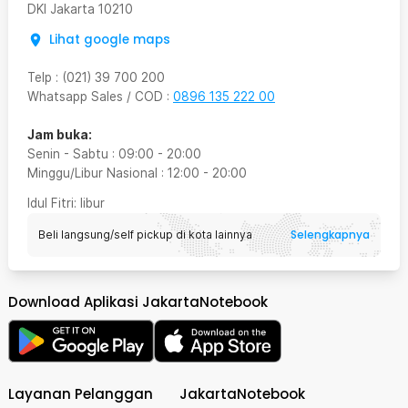
DKI Jakarta
10210
Lihat google maps
Telp
:
(021) 39 700 200
Whatsapp Sales / COD
:
0896 135 222 00
Jam buka:
Senin - Sabtu
:
09:00
-
20:00
Minggu/Libur Nasional
:
12:00
-
20:00
Idul Fitri
: libur
Selengkapnya
Beli langsung/self pickup di kota lainnya
Download Aplikasi JakartaNotebook
Layanan Pelanggan
JakartaNotebook