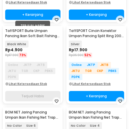
Lihat Ketersediaan Stok
Lihat Ketersediaan Stok
+ Keranjang
+ Keranjang
TERJUAL HABIS
TaffSPORT Burle Umpan
TaffSPORT Cincin Konektor
Pancing Ikan Soft Bait Fishing
Umpan Pancing Split Ring 200
Lure 7cm 10PCS - L72
PCS - LSH01
Black White
Silver
Rp
4.900
Rp
17.900
Rp
17.900
73%
Rp
36.900
52%
Online
JKTP
JKTB
Online
JKTP
JKTB
JKTU
TGR
CKP
PBKS
JKTU
TGR
CKP
PBKS
PDPK
PDPK
Lihat Ketersediaan Stok
Lihat Ketersediaan Stok
Terjual Habis
+ Keranjang
BOM NET Jaring Pancing
BOM NET Jaring Pancing
Umpan Ikan Fishing Net Trap
Umpan Ikan Fishing Net Trap
Cage Tackle - 3918
Cage Tackle - 3918
No Color
Size 6
No Color
Size 4