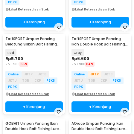
PDPK
PDPK
Lihat Ketersediaan Stok
Lihat Ketersediaan Stok
+ Keranjang
+ Keranjang
TaffSPORT Umpan Pancing
TaffSPORT Umpan Pancing
Belatung Silikon Bait Fishing
Ikan Double Hook Bait Fishing
Lure 2cm 50 PCS - WD-160
Lure 5cm 4.2g - LD07
Red
Gray
Rp
5.700
Rp
6.600
Rp
15.900
65%
Rp
17.900
64%
Online
JKTP
JKTB
Online
JKTP
JKTB
JKTU
TGR
CKP
PBKS
JKTU
TGR
CKP
PBKS
PDPK
PDPK
Lihat Ketersediaan Stok
Lihat Ketersediaan Stok
+ Keranjang
+ Keranjang
GOBAIT Umpan Pancing Ikan
AOrace Umpan Pancing Ikan
Double Hook Bait Fishing Lure
Double Hook Bait Fishing Lure