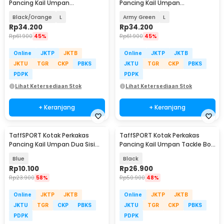
Pancing Kail Umpan
Pancing Kail Umpan
Waterproof Tackle Box - DY029
Waterproof Tackle Box - DY029
Black/Orange
L
Army Green
L
Rp
34.200
Rp
34.200
Rp
61.900
45%
Rp
61.900
45%
Online
JKTP
JKTB
Online
JKTP
JKTB
JKTU
TGR
CKP
PBKS
JKTU
TGR
CKP
PBKS
PDPK
PDPK
Lihat Ketersediaan Stok
Lihat Ketersediaan Stok
+ Keranjang
+ Keranjang
TaffSPORT Kotak Perkakas
TaffSPORT Kotak Perkakas
Pancing Kail Umpan Dua Sisi
Pancing Kail Umpan Tackle Box
Tackle Box 12Grid - YR-12
11 Grid - DY148
Blue
Black
Rp
10.100
Rp
26.900
Rp
23.900
58%
Rp
50.900
48%
Online
JKTP
JKTB
Online
JKTP
JKTB
JKTU
TGR
CKP
PBKS
JKTU
TGR
CKP
PBKS
PDPK
PDPK