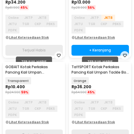
Rp
34.200
Rp
13.000
Rp
61.900
45%
Rp
28.900
56%
Online
JKTP
JKTB
Online
JKTP
JKTB
JKTU
TGR
CKP
PBKS
JKTU
TGR
CKP
PBKS
PDPK
PDPK
Lihat Ketersediaan Stok
Lihat Ketersediaan Stok
Terjual Habis
+ Keranjang
TERJUAL HABIS
TERJUAL HABIS
GOBAIT Kotak Perkakas
TaffSPORT Kotak Perkakas
Pancing Kail Umpan
Pancing Kail Umpan Tackle Box
Waterproof Tackle Box 5 Grid -
14 Grid - LYH-1017
Transparent
Orange
L-026
Rp
10.400
Rp
36.200
Rp
24.900
59%
Rp
64.900
45%
Online
JKTP
JKTB
Online
JKTP
JKTB
JKTU
TGR
CKP
PBKS
JKTU
TGR
CKP
PBKS
PDPK
PDPK
Lihat Ketersediaan Stok
Lihat Ketersediaan Stok