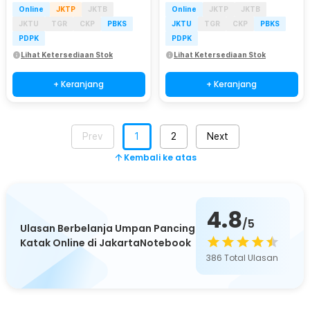
Online
JKTP
JKTB
Online
JKTP
JKTB
JKTU
TGR
CKP
PBKS
JKTU
TGR
CKP
PBKS
PDPK
PDPK
Lihat Ketersediaan Stok
Lihat Ketersediaan Stok
+ Keranjang
+ Keranjang
Prev
1
2
Next
Kembali ke atas
4.8
/5
Ulasan Berbelanja Umpan Pancing
Katak Online di JakartaNotebook
386
Total Ulasan