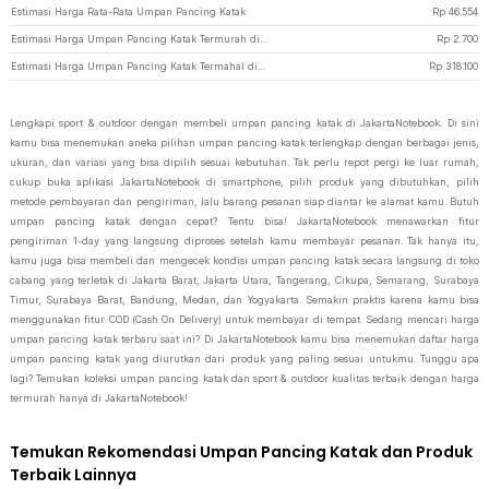
Estimasi Harga Rata-Rata Umpan Pancing Katak
Rp
46.554
Estimasi Harga Umpan Pancing Katak Termurah di JakartaNotebook
Rp
2.700
Estimasi Harga Umpan Pancing Katak Termahal di JakartaNotebook
Rp
318.100
Lengkapi sport & outdoor dengan membeli umpan pancing katak di JakartaNotebook. Di sini
kamu bisa menemukan aneka pilihan umpan pancing katak terlengkap dengan berbagai jenis,
ukuran, dan variasi yang bisa dipilih sesuai kebutuhan. Tak perlu repot pergi ke luar rumah,
cukup buka aplikasi JakartaNotebook di smartphone, pilih produk yang dibutuhkan, pilih
metode pembayaran dan pengiriman, lalu barang pesanan siap diantar ke alamat kamu. Butuh
umpan pancing katak dengan cepat? Tentu bisa! JakartaNotebook menawarkan fitur
pengiriman 1-day yang langsung diproses setelah kamu membayar pesanan. Tak hanya itu,
kamu juga bisa membeli dan mengecek kondisi umpan pancing katak secara langsung di toko
cabang yang terletak di Jakarta Barat, Jakarta Utara, Tangerang, Cikupa, Semarang, Surabaya
Timur, Surabaya Barat, Bandung, Medan, dan Yogyakarta. Semakin praktis karena kamu bisa
menggunakan fitur COD (Cash On Delivery) untuk membayar di tempat. Sedang mencari harga
umpan pancing katak terbaru saat ini? Di JakartaNotebook kamu bisa menemukan daftar harga
umpan pancing katak yang diurutkan dari produk yang paling sesuai untukmu. Tunggu apa
lagi? Temukan koleksi umpan pancing katak dan sport & outdoor kualitas terbaik dengan harga
termurah hanya di JakartaNotebook!
Temukan Rekomendasi Umpan Pancing Katak dan Produk
Terbaik Lainnya