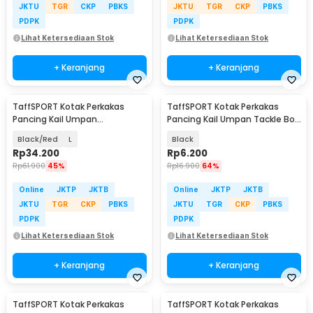
JKTU
TGR
CKP
PBKS
JKTU
TGR
CKP
PBKS
PDPK
PDPK
Lihat Ketersediaan Stok
Lihat Ketersediaan Stok
+ Keranjang
+ Keranjang
TaffSPORT Kotak Perkakas
TaffSPORT Kotak Perkakas
Pancing Kail Umpan
Pancing Kail Umpan Tackle Box
Waterproof Tackle Box - DY029
10 Grid - FM-65
Black/Red
L
Black
Rp
34.200
Rp
6.200
Rp
61.900
45%
Rp
16.900
64%
Online
JKTP
JKTB
Online
JKTP
JKTB
JKTU
TGR
CKP
PBKS
JKTU
TGR
CKP
PBKS
PDPK
PDPK
Lihat Ketersediaan Stok
Lihat Ketersediaan Stok
+ Keranjang
+ Keranjang
TaffSPORT Kotak Perkakas
TaffSPORT Kotak Perkakas