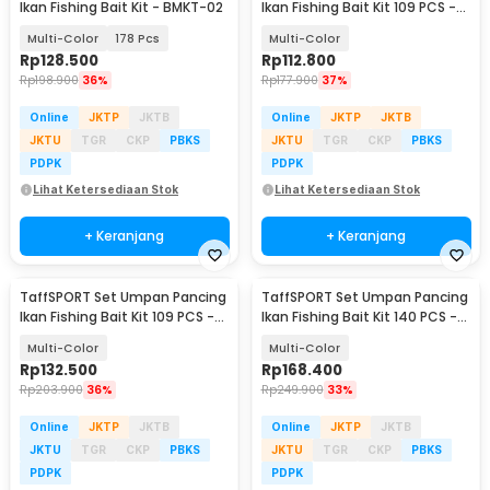
Ikan Fishing Bait Kit - BMKT-02
Ikan Fishing Bait Kit 109 PCS -
DWS250-A
Multi-Color
178 Pcs
Multi-Color
Rp
128.500
Rp
112.800
Rp
198.900
36%
Rp
177.900
37%
Online
JKTP
JKTB
Online
JKTP
JKTB
JKTU
TGR
CKP
PBKS
JKTU
TGR
CKP
PBKS
PDPK
PDPK
Lihat Ketersediaan Stok
Lihat Ketersediaan Stok
+ Keranjang
+ Keranjang
TaffSPORT Set Umpan Pancing
TaffSPORT Set Umpan Pancing
Ikan Fishing Bait Kit 109 PCS -
Ikan Fishing Bait Kit 140 PCS -
DWS250-G
DWS250-E
Multi-Color
Multi-Color
Rp
132.500
Rp
168.400
Rp
203.900
36%
Rp
249.900
33%
Online
JKTP
JKTB
Online
JKTP
JKTB
JKTU
TGR
CKP
PBKS
JKTU
TGR
CKP
PBKS
PDPK
PDPK