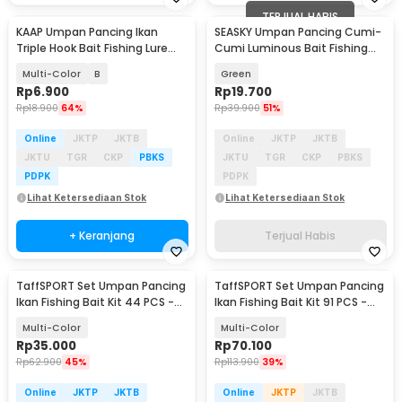
TERJUAL HABIS
KAAP Umpan Pancing Ikan
SEASKY Umpan Pancing Cumi-
Triple Hook Bait Fishing Lure
Cumi Luminous Bait Fishing
11.3cm 13.5g - A0152
Lure 10cm 10 PCS
Multi-Color
B
Green
Rp
6.900
Rp
19.700
Rp
18.900
64%
Rp
39.900
51%
Online
JKTP
JKTB
Online
JKTP
JKTB
JKTU
TGR
CKP
PBKS
JKTU
TGR
CKP
PBKS
PDPK
PDPK
Lihat Ketersediaan Stok
Lihat Ketersediaan Stok
+ Keranjang
Terjual Habis
TaffSPORT Set Umpan Pancing
TaffSPORT Set Umpan Pancing
Ikan Fishing Bait Kit 44 PCS -
Ikan Fishing Bait Kit 91 PCS -
DWS250-D
DWS250-F
Multi-Color
Multi-Color
Rp
35.000
Rp
70.100
Rp
62.900
45%
Rp
113.900
39%
Online
JKTP
JKTB
Online
JKTP
JKTB