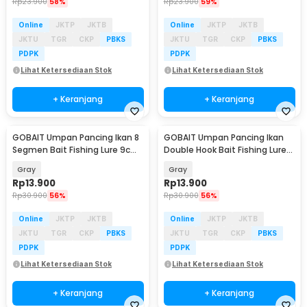
Rp
23.900
58%
Rp
23.900
59%
Online
JKTP
JKTB
Online
JKTP
JKTB
JKTU
TGR
CKP
PBKS
JKTU
TGR
CKP
PBKS
PDPK
PDPK
Lihat Ketersediaan Stok
Lihat Ketersediaan Stok
+ Keranjang
+ Keranjang
GOBAIT Umpan Pancing Ikan 8
GOBAIT Umpan Pancing Ikan
Segmen Bait Fishing Lure 9cm
Double Hook Bait Fishing Lure
5g - GB-95
13.5cm 25g - GB-13
Gray
Gray
Rp
13.900
Rp
13.900
Rp
30.900
56%
Rp
30.900
56%
Online
JKTP
JKTB
Online
JKTP
JKTB
JKTU
TGR
CKP
PBKS
JKTU
TGR
CKP
PBKS
PDPK
PDPK
Lihat Ketersediaan Stok
Lihat Ketersediaan Stok
+ Keranjang
+ Keranjang