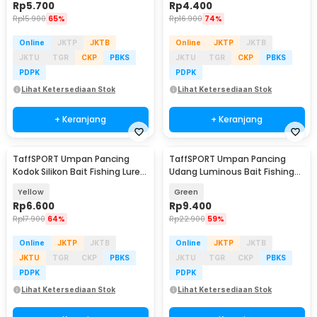
Rp
5.700
Rp
4.400
Rp
15.900
65%
Rp
16.900
74%
Online
JKTP
JKTB
Online
JKTP
JKTB
JKTU
TGR
CKP
PBKS
JKTU
TGR
CKP
PBKS
PDPK
PDPK
Lihat Ketersediaan Stok
Lihat Ketersediaan Stok
+ Keranjang
+ Keranjang
TaffSPORT Umpan Pancing
TaffSPORT Umpan Pancing
Kodok Silikon Bait Fishing Lure
Udang Luminous Bait Fishing
12g 1 PCS - HW-YE-538
Lure 10cm 1 PCS - HS1039
Yellow
Green
Rp
6.600
Rp
9.400
Rp
17.900
64%
Rp
22.900
59%
Online
JKTP
JKTB
Online
JKTP
JKTB
JKTU
TGR
CKP
PBKS
JKTU
TGR
CKP
PBKS
PDPK
PDPK
Lihat Ketersediaan Stok
Lihat Ketersediaan Stok