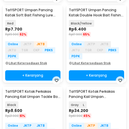
TaffSPORT Umpan Pancing
TaffSPORT Umpan Pancing
Katak Soft Bait Fishing Lure
Katak Double Hook Bait Fishing
6cm - F030
Lure 3g 3.5cm - INU74
Red
Black/Yellow
Rp
7.700
Rp
6.400
Rp
19.900
62%
Rp
17.900
65%
Online
JKTP
JKTB
Online
JKTP
JKTB
JKTU
TGR
CKP
PBKS
JKTU
TGR
CKP
PBKS
PDPK
PDPK
Lihat Ketersediaan Stok
Lihat Ketersediaan Stok
+ Keranjang
+ Keranjang
TaffSPORT Kotak Perkakas
TaffSPORT Kotak Perkakas
Pancing Kail Umpan Tackle Box
Pancing Kail Umpan
11 Grid - VK11
Waterproof Tackle Box - DY029
Black
Gray
L
Rp
8.600
Rp
34.200
Rp
21.900
61%
Rp
61.900
45%
Online
JKTP
JKTB
Online
JKTP
JKTB