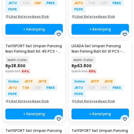
JKTU
TGR
CKP
PBKS
JKTU
TGR
CKP
PBKS
PDPK
PDPK
Lihat Ketersediaan Stok
Lihat Ketersediaan Stok
+ Keranjang
+ Keranjang
TaffSPORT Set Umpan Pancing
LIXADA Set Umpan Pancing
Ikan Fishing Bait Kit 45 PCS -
Ikan Fishing Bait Kit 91 PCS -
DWS250-C
DWS250-B
Multi-Color
Multi-Color
Rp
38.800
Rp
63.800
Rp
68.900
44%
Rp
105.900
40%
Online
JKTP
JKTB
Online
JKTP
JKTB
JKTU
TGR
CKP
PBKS
JKTU
TGR
CKP
PBKS
PDPK
PDPK
Lihat Ketersediaan Stok
Lihat Ketersediaan Stok
+ Keranjang
+ Keranjang
TaffSPORT Set Umpan Pancing
TaffSPORT Set Umpan Pancing