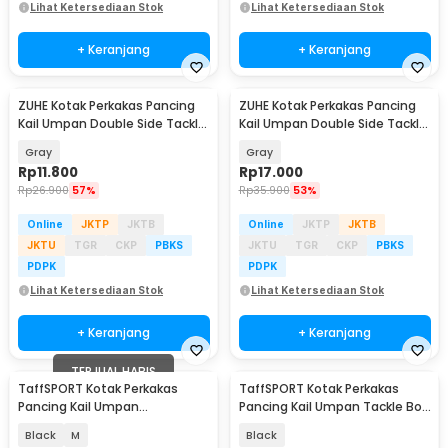
Lihat Ketersediaan Stok
Lihat Ketersediaan Stok
+ Keranjang
+ Keranjang
ZUHE Kotak Perkakas Pancing
ZUHE Kotak Perkakas Pancing
Kail Umpan Double Side Tackle
Kail Umpan Double Side Tackle
Box 12 Grid - ZU012
Box 14 Grid - ZU402
Gray
Gray
Rp
11.800
Rp
17.000
Rp
26.900
57%
Rp
35.900
53%
Online
JKTP
JKTB
Online
JKTP
JKTB
JKTU
TGR
CKP
PBKS
JKTU
TGR
CKP
PBKS
PDPK
PDPK
Lihat Ketersediaan Stok
Lihat Ketersediaan Stok
+ Keranjang
+ Keranjang
TERJUAL HABIS
TaffSPORT Kotak Perkakas
TaffSPORT Kotak Perkakas
Pancing Kail Umpan
Pancing Kail Umpan Tackle Box
Waterproof Tackle Box - DY030
16 Grid - H016
Black
M
Black