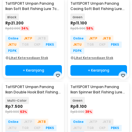
TaffSPORT Umpan Pancing
TaffSPORT Umpan Pancing
Ikan Soft Bait Fishing Lure 7cm
Cacing Soft Bait Fishing Lure
5 PCS - TY-BA58
1.75g 7 PCS
Black
Green
Rp
21.200
Rp
11.100
Rp
32.000
34%
Rp
25.900
58%
Online
JKTP
JKTB
Online
JKTP
JKTB
JKTU
TGR
CKP
PBKS
JKTU
TGR
CKP
PBKS
PDPK
PDPK
Lihat Ketersediaan Stok
Lihat Ketersediaan Stok
+ Keranjang
+ Keranjang
TaffSPORT Umpan Pancing
TaffSPORT Umpan Pancing
Ikan Double Hook Bait Fishing
Ikan Spinner Bait Fishing Lure
Lure 5cm 15g - S1BF900
9g 9.5cm - LU79
Multi-Color
Green
Rp
7.500
Rp
8.100
Rp
19.900
63%
Rp
13.000
38%
Online
JKTP
JKTB
Online
JKTP
JKTB
JKTU
TGR
CKP
PBKS
JKTU
TGR
CKP
PBKS