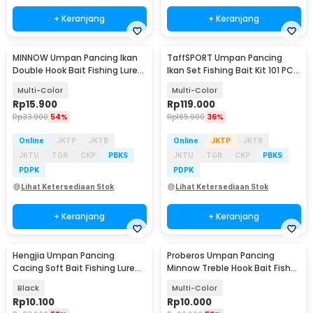
+ Keranjang
+ Keranjang
MINNOW Umpan Pancing Ikan
TaffSPORT Umpan Pancing
Double Hook Bait Fishing Lure
Ikan Set Fishing Bait Kit 101 PCS
10cm 11g - 45D
- DWS250-H
Multi-Color
Multi-Color
Rp
15.900
Rp
119.000
Rp
33.900
54%
Rp
185.900
36%
Online
JKTP
JKTB
Online
JKTP
JKTB
JKTU
TGR
CKP
PBKS
JKTU
TGR
CKP
PBKS
PDPK
PDPK
Lihat Ketersediaan Stok
Lihat Ketersediaan Stok
+ Keranjang
+ Keranjang
Hengjia Umpan Pancing
Proberos Umpan Pancing
Cacing Soft Bait Fishing Lure
Minnow Treble Hook Bait Fish
1.75g 7 PCS
Lure 11cm 1 PCS - PB333
Black
Multi-Color
Rp
10.100
Rp
10.000