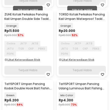
Terjual Habis
Terjual Habis
TERJUAL HABIS
TERJUAL HABIS
ZUHE Kotak Perkakas Pancing
TORSD Kotak Perkakas Pancing
Kail Umpan Double Side Tackle
Kail Umpan Waterproof Tackle
Box 12 Grid - ZU012
Box 12 Grid - T73
Orange
Orange
Rp
11.600
Rp
20.000
Rp
26.900
57%
Rp
40.900
52%
Online
JKTP
JKTB
Online
JKTP
JKTB
JKTU
TGR
CKP
PBKS
JKTU
TGR
CKP
PBKS
PDPK
PDPK
Lihat Ketersediaan Stok
Lihat Ketersediaan Stok
Terjual Habis
Terjual Habis
TaffSPORT Umpan Pancing
TaffSPORT Umpan Pancing
Kodok Double Hook Bait Fishing
Udang Luminous Bait Fishing
Lure 6cm - UMK01
Lure 8cm
Green
Mix Color
Rp
6.200
Rp
4.300
Rp
16.900
64%
Rp
15.900
73%