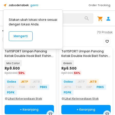
Jabodetabek
ganti
Order Tracking
Silakan ubah lokasi store sesuai
dengan lokasi Anda.
"umpan pancing katak"
70
Produk
Mengerti
Filter
Urutkan
TaffSPORT Umpan Pancing
TaffSPORT Umpan Pancing
Katak Double Hook Bait Fishing
Katak Double Hook Bait Fishing
Lure 35mm - SE46
Lure 3gr - RH055
Mix Color
Green
Rp
9.600
Rp
6.500
Rp
22.900
59%
Rp
17.900
64%
Online
JKTP
JKTB
Online
JKTP
JKTB
JKTU
TGR
CKP
PBKS
JKTU
TGR
CKP
PBKS
PDPK
PDPK
Lihat Ketersediaan Stok
Lihat Ketersediaan Stok
+ Keranjang
+ Keranjang