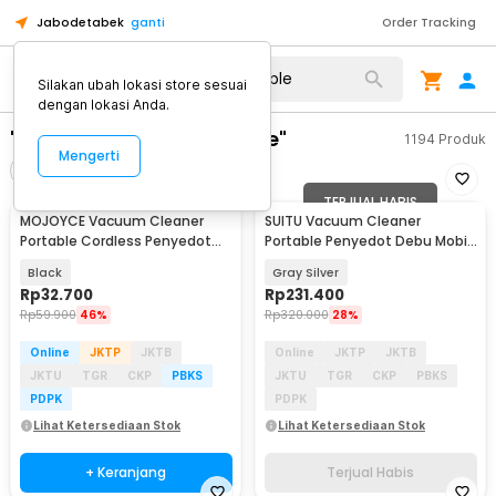
Jabodetabek
ganti
Order Tracking
Silakan ubah lokasi store sesuai
dengan lokasi Anda.
"vacuum cleaner portable"
1194
Produk
Mengerti
Filter
Urutkan
TERJUAL HABIS
MOJOYCE Vacuum Cleaner
SUITU Vacuum Cleaner
Portable Cordless Penyedot
Portable Penyedot Debu Mobil
Debu 6000Pa 1200mAh - YT-
2in1 19000Pa 2000mAh - HL-107
Black
Gray Silver
M2037
Rp
32.700
Rp
231.400
Rp
59.900
46%
Rp
320.000
28%
Online
JKTP
JKTB
Online
JKTP
JKTB
JKTU
TGR
CKP
PBKS
JKTU
TGR
CKP
PBKS
PDPK
PDPK
Lihat Ketersediaan Stok
Lihat Ketersediaan Stok
+ Keranjang
Terjual Habis