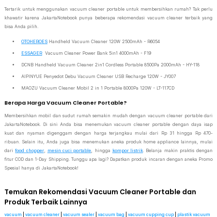
Tertarik untuk menggunakan vacuum cleaner portable untuk membersihkan rumah? Tak perlu
khawatir karena JakartaNotebook punya beberapa rekomendasi vacuum cleaner terbaik yang
bisa Anda pilih.
OTOHEROES
Handheld Vacuum Cleaner 120W 2500mAh - R6054
ESSAGER
Vacuum Cleaner Power Bank 5in1 4000mAh - F19
DCNB Handheld Vacuum Cleaner 2in1 Cordless Portable 8500Pa 2000mAh - HY-118
AIPINYUE Penyedot Debu Vacuum Cleaner USB Recharge 120W - JY007
MAOZU Vacuum Cleaner Mobil 2 in 1 Portable 8000Pa 120W - LT-117CD
Berapa Harga Vacuum Cleaner Portable?
Membersihkan mobil dan sudut rumah semakin mudah dengan vacuum cleaner portable dari
JakartaNotebook. Di sini Anda bisa menemukan vacuum cleaner portable dengan daya isap
kuat dan nyaman digenggam dengan harga terjangkau mulai dari Rp 31 hingga Rp 470-
ribuan. Selain itu, Anda juga bisa menemukan aneka produk home appliance lainnya, mulai
dari
food chopper
,
mesin cuci portable
, hingga
kompor listrik
. Belanja makin praktis dengan
fitur COD dan 1-Day Shipping. Tunggu apa lagi? Dapatkan produk incaran dengan aneka Promo
Spesial hanya di JakartaNotebook!
Temukan Rekomendasi Vacuum Cleaner Portable dan
Produk Terbaik Lainnya
vacuum
|
vacuum cleaner
|
vacuum sealer
|
vacuum bag
|
vacuum cupping cup
|
plastik vacuum