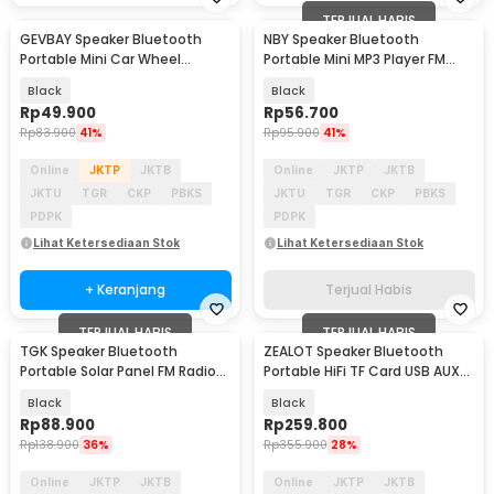
TERJUAL HABIS
GEVBAY Speaker Bluetooth
NBY Speaker Bluetooth
Portable Mini Car Wheel
Portable Mini MP3 Player FM
Outdoor RGB 20W - G2389
Radio 3W - TD-V26
Black
Black
Rp
49.900
Rp
56.700
Rp
83.900
41%
Rp
95.900
41%
Online
JKTP
JKTB
Online
JKTP
JKTB
JKTU
TGR
CKP
PBKS
JKTU
TGR
CKP
PBKS
PDPK
PDPK
Lihat Ketersediaan Stok
Lihat Ketersediaan Stok
+ Keranjang
Terjual Habis
TERJUAL HABIS
TERJUAL HABIS
TGK Speaker Bluetooth
ZEALOT Speaker Bluetooth
Portable Solar Panel FM Radio
Portable HiFi TF Card USB AUX
with LED Light 16W - TG-2409
RGB IP67 20W - S49
Black
Black
Rp
88.900
Rp
259.800
Rp
138.900
36%
Rp
355.900
28%
Online
JKTP
JKTB
Online
JKTP
JKTB