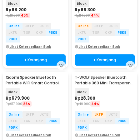
TWS Series 1200mAh 25W - S18
6000mAh 6W - MINI3
Black
Black
Rp
68.200
Rp
65.300
Rp
111.900
40%
Rp
114.900
44%
Online
JKTP
JKTB
Online
JKTP
JKTB
JKTU
TGR
CKP
PBKS
JKTU
TGR
CKP
PBKS
PDPK
PDPK
Lihat Ketersediaan Stok
Lihat Ketersediaan Stok
+ Keranjang
+ Keranjang
Xiaomi Speaker Bluetooth
T-WOLF Speaker Bluetooth
Portable WiFi Smart Control
Portable 360 Mini Transparent
Super Xiao AI - OH2P
RGB 5W - S-100
Black
Black
Rp
679.900
Rp
28.300
Rp
917.900
26%
Rp
49.900
44%
Online
JKTP
JKTB
Online
JKTP
JKTB
JKTU
TGR
CKP
PBKS
JKTU
TGR
CKP
PBKS
PDPK
PDPK
Lihat Ketersediaan Stok
Lihat Ketersediaan Stok