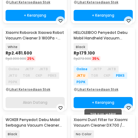
Lihat Ketersediaan Stok
Lihat Ketersediaan Stok
+ Keranjang
+ Keranjang
Xiaomi Roborock Xiaowa Robot
HELLOLEIBOO Penyedot Debu
Akan Datang
Vacuum Cleaner 3 1800Pa -
Mobil Handheld Vacuum
C10/E20
Cleaner 9kPa 120W - LT-101C
White
Black
Rp
2.481.600
Rp
179.100
Rp
3.300.900
25%
Rp
273.900
35%
Online
JKTP
JKTB
Online
JKTP
JKTB
JKTU
TGR
CKP
PBKS
JKTU
TGR
CKP
PBKS
PDPK
PDPK
Lihat Ketersediaan Stok
Lihat Ketersediaan Stok
Akan Datang
+ Keranjang
TERJUAL HABIS
WOKER Penyedot Debu Mobil
Xiaomi Dust Filter for Xiaomi
Serbaguna Vacuum Cleaner
Vacuum Cleaner DX700 /
5V 78W 40000RPM - XCQ-508
DX700S
Black
No Color