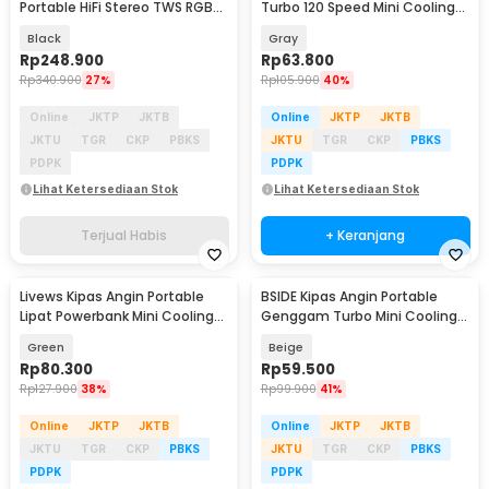
Portable HiFi Stereo TWS RGB
Turbo 120 Speed Mini Cooling
IPX7 10W - S53
Fan 2000mAh - M8
Black
Gray
Rp
248.900
Rp
63.800
Rp
340.900
27%
Rp
105.900
40%
Online
JKTP
JKTB
Online
JKTP
JKTB
JKTU
TGR
CKP
PBKS
JKTU
TGR
CKP
PBKS
PDPK
PDPK
Lihat Ketersediaan Stok
Lihat Ketersediaan Stok
Terjual Habis
+ Keranjang
Livews Kipas Angin Portable
BSIDE Kipas Angin Portable
Lipat Powerbank Mini Cooling
Genggam Turbo Mini Cooling
Fan 3000mAh - F3
Fan 2000mAh - M6
Green
Beige
Rp
80.300
Rp
59.500
Rp
127.900
38%
Rp
99.900
41%
Online
JKTP
JKTB
Online
JKTP
JKTB
JKTU
TGR
CKP
PBKS
JKTU
TGR
CKP
PBKS
PDPK
PDPK