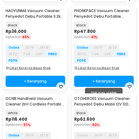
HAOYUNMA Vacuum Cleaner
PHONEPACE Vacuum Cleaner
Penyedot Debu Portable 3.2kPa
Penyedot Debu Portable
800mAh - AS-228
3000Pa 1200mAh 30W - DC-
Black
Black
6222
Rp
36.000
Rp
47.800
Rp
64.900
45%
Rp
80.900
41%
Online
JKTP
JKTB
Online
JKTP
JKTB
JKTU
TGR
CKP
PBKS
JKTU
TGR
CKP
PBKS
PDPK
PDPK
Lihat Ketersediaan Stok
Lihat Ketersediaan Stok
+ Keranjang
+ Keranjang
TERJUAL HABIS
DCNB Handheld Vacuum
OTOHEROES Vacuum Cleaner
Cleaner 2in1 Cordless Portable
Penyedot Debu Mobil 12V 120W
8500Pa 2000mAh - HY-118
- APY2001-2XCQ
White
Black
Rp
116.400
Rp
62.600
Rp
182.900
37%
Rp
103.900
40%
Online
JKTP
JKTB
Online
JKTP
JKTB