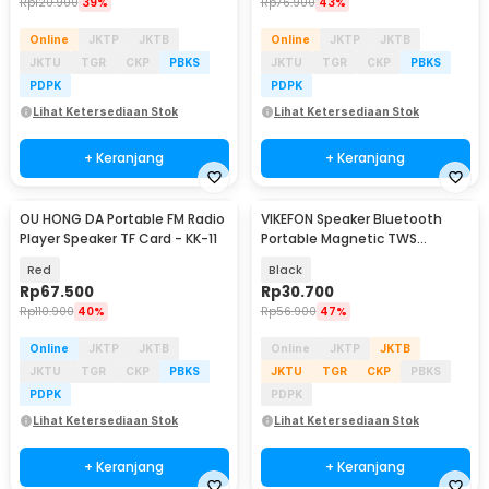
Rp
120.900
39%
Rp
76.900
43%
Online
JKTP
JKTB
Online
JKTP
JKTB
JKTU
TGR
CKP
PBKS
JKTU
TGR
CKP
PBKS
PDPK
PDPK
Lihat Ketersediaan Stok
Lihat Ketersediaan Stok
+ Keranjang
+ Keranjang
OU HONG DA Portable FM Radio
VIKEFON Speaker Bluetooth
Player Speaker TF Card - KK-11
Portable Magnetic TWS
Subwoofer 3W - G200
Red
Black
Rp
67.500
Rp
30.700
Rp
110.900
40%
Rp
56.900
47%
Online
JKTP
JKTB
Online
JKTP
JKTB
JKTU
TGR
CKP
PBKS
JKTU
TGR
CKP
PBKS
PDPK
PDPK
Lihat Ketersediaan Stok
Lihat Ketersediaan Stok
+ Keranjang
+ Keranjang