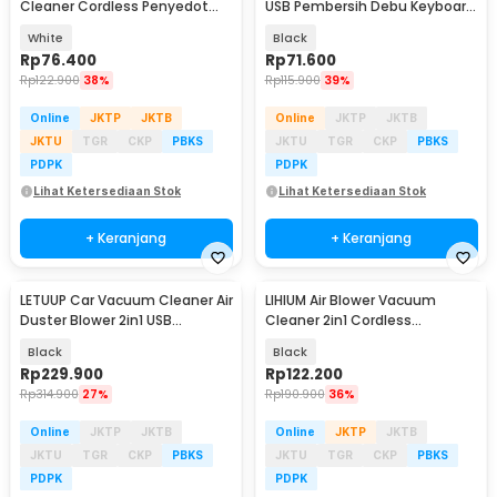
Cleaner Cordless Penyedot
USB Pembersih Debu Keyboard
Debu 10kPa 1200mAh - SR-269
- HK-6019
White
Black
Rp
76.400
Rp
71.600
Rp
122.900
38%
Rp
115.900
39%
Online
JKTP
JKTB
Online
JKTP
JKTB
JKTU
TGR
CKP
PBKS
JKTU
TGR
CKP
PBKS
PDPK
PDPK
Lihat Ketersediaan Stok
Lihat Ketersediaan Stok
+ Keranjang
+ Keranjang
LETUUP Car Vacuum Cleaner Air
LIHIUM Air Blower Vacuum
Duster Blower 2in1 USB
Cleaner 2in1 Cordless
6000mAh 7200Pa - C28-B
Rechargeable 6000mAh - FC-
Black
Black
21
Rp
229.900
Rp
122.200
Rp
314.900
27%
Rp
190.900
36%
Online
JKTP
JKTB
Online
JKTP
JKTB
JKTU
TGR
CKP
PBKS
JKTU
TGR
CKP
PBKS
PDPK
PDPK