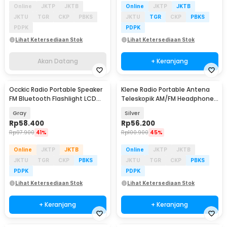
Online
JKTP
JKTB
Online
JKTP
JKTB
JKTU
TGR
CKP
PBKS
JKTU
TGR
CKP
PBKS
PDPK
PDPK
Lihat Ketersediaan Stok
Lihat Ketersediaan Stok
Akan Datang
+ Keranjang
Occkic Radio Portable Speaker
Klene Radio Portable Antena
FM Bluetooth Flashlight LCD
Teleskopik AM/FM Headphone
108MHz - S-602
Jack 108MHz - R-35
Gray
Silver
Rp
58.400
Rp
56.200
Rp
97.900
41%
Rp
100.900
45%
Online
JKTP
JKTB
Online
JKTP
JKTB
JKTU
TGR
CKP
PBKS
JKTU
TGR
CKP
PBKS
PDPK
PDPK
Lihat Ketersediaan Stok
Lihat Ketersediaan Stok
+ Keranjang
+ Keranjang