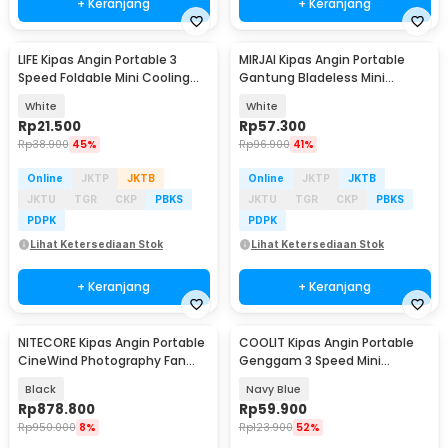
+ Keranjang
+ Keranjang
LIFE Kipas Angin Portable 3
MIRJAI Kipas Angin Portable
Speed Foldable Mini Cooling
Gantung Bladeless Mini
Fan 800mAh - Y8
Cooling Fan 1200mAh - 6171
White
White
Rp
21.500
Rp
57.300
Rp
38.900
45%
Rp
96.900
41%
Online
JKTP
JKTB
Online
JKTP
JKTB
JKTU
TGR
CKP
PBKS
JKTU
TGR
CKP
PBKS
PDPK
PDPK
Lihat Ketersediaan Stok
Lihat Ketersediaan Stok
+ Keranjang
+ Keranjang
NITECORE Kipas Angin Portable
COOLIT Kipas Angin Portable
Baru
CineWind Photography Fan
Genggam 3 Speed Mini
98000RPM 100W - CW20
Cooling Fan 2000mAh - P-106
Black
Navy Blue
Rp
878.800
Rp
59.900
Rp
950.000
8%
Rp
123.900
52%