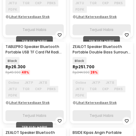
JKTU
TGR
CKP
PBKS
JKTU
TGR
CKP
PBKS
PDPK
PDPK
Lihat Ketersediaan Stok
Lihat Ketersediaan Stok
Terjual Habis
Terjual Habis
TERJUAL HABIS
TERJUAL HABIS
TABLEPRO Speaker Bluetooth
ZEALOT Speaker Bluetooth
Portable USB TF Card FM Radio
Portable Double Bass Surround
400mAh 3W - MG2
Sound AUX 10W - S61
Black
Black
Rp
26.300
Rp
251.700
Rp
49.900
48%
Rp
344.900
28%
Online
JKTP
JKTB
Online
JKTP
JKTB
JKTU
TGR
CKP
PBKS
JKTU
TGR
CKP
PBKS
PDPK
PDPK
Lihat Ketersediaan Stok
Lihat Ketersediaan Stok
Terjual Habis
Terjual Habis
TERJUAL HABIS
ZEALOT Speaker Bluetooth
BSIDE Kipas Angin Portable