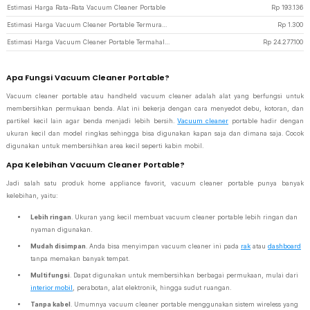
Estimasi Harga Rata-Rata Vacuum Cleaner Portable
Rp
193.136
Estimasi Harga Vacuum Cleaner Portable Termurah di JakartaNotebook
Rp
1.300
Estimasi Harga Vacuum Cleaner Portable Termahal di JakartaNotebook
Rp
24.277.100
Apa Fungsi Vacuum Cleaner Portable?
Vacuum cleaner portable atau handheld vacuum cleaner adalah alat yang berfungsi untuk
membersihkan permukaan benda. Alat ini bekerja dengan cara menyedot debu, kotoran, dan
partikel kecil lain agar benda menjadi lebih bersih.
Vacuum cleaner
portable hadir dengan
ukuran kecil dan model ringkas sehingga bisa digunakan kapan saja dan dimana saja. Cocok
digunakan untuk membersihkan area kecil seperti kabin mobil.
Apa Kelebihan Vacuum Cleaner Portable?
Jadi salah satu produk home appliance favorit, vacuum cleaner portable punya banyak
kelebihan, yaitu:
Lebih ringan
. Ukuran yang kecil membuat vacuum cleaner portable lebih ringan dan
nyaman digunakan.
Mudah disimpan
. Anda bisa menyimpan vacuum cleaner ini pada
rak
atau
dashboard
tanpa memakan banyak tempat.
Multifungsi
. Dapat digunakan untuk membersihkan berbagai permukaan, mulai dari
interior mobil
, perabotan, alat elektronik, hingga sudut ruangan.
Tanpa kabel
. Umumnya vacuum cleaner portable menggunakan sistem wireless yang