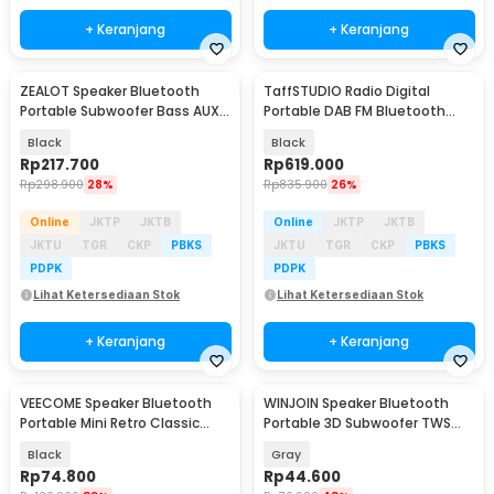
+ Keranjang
+ Keranjang
ZEALOT Speaker Bluetooth
TaffSTUDIO Radio Digital
Portable Subwoofer Bass AUX
Portable DAB FM Bluetooth
IPX5 1800mAh 10W - S46
Alarm LCD Screen - CS-806
Black
Black
Rp
217.700
Rp
619.000
Rp
298.900
28%
Rp
835.900
26%
Online
JKTP
JKTB
Online
JKTP
JKTB
JKTU
TGR
CKP
PBKS
JKTU
TGR
CKP
PBKS
PDPK
PDPK
Lihat Ketersediaan Stok
Lihat Ketersediaan Stok
+ Keranjang
+ Keranjang
VEECOME Speaker Bluetooth
WINJOIN Speaker Bluetooth
Portable Mini Retro Classic
Portable 3D Subwoofer TWS
Radio 3W - HM11
USB TF Card 5W - K08
Black
Gray
Rp
74.800
Rp
44.600