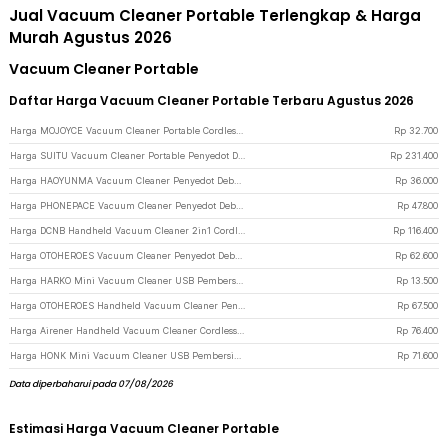
Jual Vacuum Cleaner Portable Terlengkap & Harga
Murah Agustus 2026
Vacuum Cleaner Portable
Daftar Harga Vacuum Cleaner Portable Terbaru Agustus 2026
Harga MOJOYCE Vacuum Cleaner Portable Cordless Penyedot Debu 6000Pa 1200mAh - YT-M2037 - Black
Rp
32.700
Harga SUITU Vacuum Cleaner Portable Penyedot Debu Mobil 2in1 19000Pa 2000mAh - HL-107 - Gray Silver
Rp
231.400
Harga HAOYUNMA Vacuum Cleaner Penyedot Debu Portable 3.2kPa 800mAh - AS-228 - Black
Rp
36.000
Harga PHONEPACE Vacuum Cleaner Penyedot Debu Portable 3000Pa 1200mAh 30W - DC-6222 - Black
Rp
47.800
Harga DCNB Handheld Vacuum Cleaner 2in1 Cordless Portable 8500Pa 2000mAh - HY-118 - White
Rp
116.400
Harga OTOHEROES Vacuum Cleaner Penyedot Debu Mobil 12V 120W - APY2001-2XCQ - Black
Rp
62.600
Harga HARKO Mini Vacuum Cleaner USB Pembersih Debu Keyboard Laptop PC - FD-368 - Black
Rp
13.500
Harga OTOHEROES Handheld Vacuum Cleaner Penyedot Debu Mobil 12V 120W 5.5KPA - CVC100 - Black
Rp
67.500
Harga Airener Handheld Vacuum Cleaner Cordless Penyedot Debu 10kPa 1200mAh - SR-269 - White
Rp
76.400
Harga HONK Mini Vacuum Cleaner USB Pembersih Debu Keyboard - HK-6019 - Black
Rp
71.600
Data diperbaharui pada 07/08/2026
Estimasi Harga Vacuum Cleaner Portable