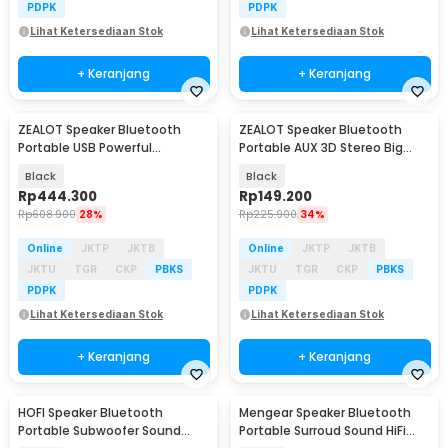
PDPK
PDPK
Lihat Ketersediaan Stok
Lihat Ketersediaan Stok
+ Keranjang
+ Keranjang
ZEALOT Speaker Bluetooth
ZEALOT Speaker Bluetooth
Portable USB Powerful
Portable AUX 3D Stereo Big
Boombox with Mic 40W - P1
Bass Subwoofer 5W - S32
Black
Black
Rp
444.300
Rp
149.200
Rp
608.900
28%
Rp
225.900
34%
Online
JKTP
JKTB
Online
JKTP
JKTB
JKTU
TGR
CKP
PBKS
JKTU
TGR
CKP
PBKS
PDPK
PDPK
Lihat Ketersediaan Stok
Lihat Ketersediaan Stok
+ Keranjang
+ Keranjang
HOFI Speaker Bluetooth
Mengear Speaker Bluetooth
Portable Subwoofer Sound
Portable Surroud Sound HiFi