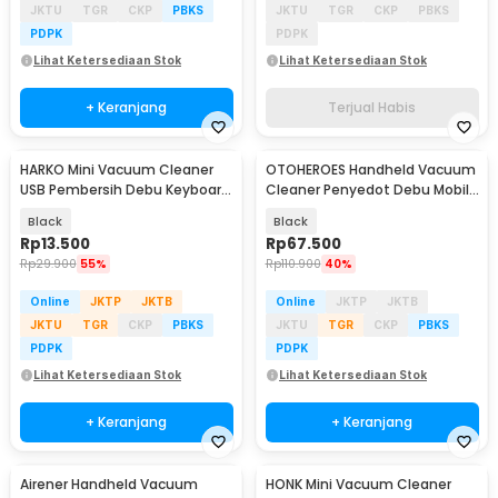
JKTU
TGR
CKP
PBKS
JKTU
TGR
CKP
PBKS
PDPK
PDPK
Lihat Ketersediaan Stok
Lihat Ketersediaan Stok
+ Keranjang
Terjual Habis
HARKO Mini Vacuum Cleaner
OTOHEROES Handheld Vacuum
USB Pembersih Debu Keyboard
Cleaner Penyedot Debu Mobil
Laptop PC - FD-368
12V 120W 5.5KPA - CVC100
Black
Black
Rp
13.500
Rp
67.500
Rp
29.900
55%
Rp
110.900
40%
Online
JKTP
JKTB
Online
JKTP
JKTB
JKTU
TGR
CKP
PBKS
JKTU
TGR
CKP
PBKS
PDPK
PDPK
Lihat Ketersediaan Stok
Lihat Ketersediaan Stok
+ Keranjang
+ Keranjang
Airener Handheld Vacuum
HONK Mini Vacuum Cleaner