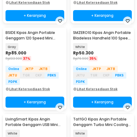
Lihat Ketersediaan Stok
Lihat Ketersediaan Stok
+ Keranjang
+ Keranjang
BSIDE Kipas Angin Portable
SMZERO10 Kipas Angin Portable
Genggam 120 Speed Mini
Bladeless Handheld 100 Speed
Cooling Fan 2000mAh - M6
Fan 1200mAh - ZERO10
Gray
White
Rp
85.000
Rp
50.300
Rp
133.900
37%
Rp
76.900
35%
Online
JKTP
JKTB
Online
JKTP
JKTB
JKTU
TGR
CKP
PBKS
JKTU
TGR
CKP
PBKS
PDPK
PDPK
Lihat Ketersediaan Stok
Lihat Ketersediaan Stok
+ Keranjang
+ Keranjang
LivingSmart Kipas Angin
TaffGO Kipas Angin Portable
Portable Genggam USB Mini
Genggam Turbo Mini Cooling
Cooling Fan 1200mAh - SS-2
Fan 3600mAh - FC8
White
White