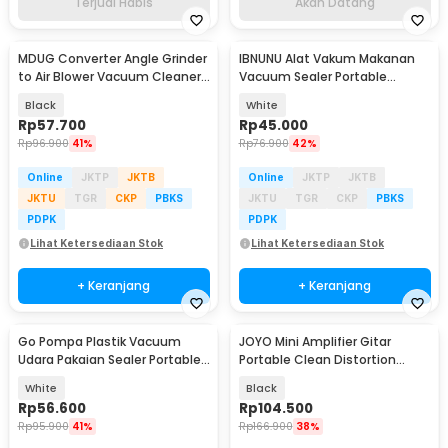
Terjual Habis
Akan Datang
MDUG Converter Angle Grinder
IBNUNU Alat Vakum Makanan
to Air Blower Vacuum Cleaner
Vacuum Sealer Portable
2in1 - M21
Packaging Machine 3W - JLB-
Black
White
K02
Rp
57.700
Rp
45.000
Rp
96.900
41%
Rp
76.900
42%
Online
JKTP
JKTB
Online
JKTP
JKTB
JKTU
TGR
CKP
PBKS
JKTU
TGR
CKP
PBKS
PDPK
PDPK
Lihat Ketersediaan Stok
Lihat Ketersediaan Stok
+ Keranjang
+ Keranjang
Go Pompa Plastik Vacuum
JOYO Mini Amplifier Gitar
Akan Datang
Udara Pakaian Sealer Portable
Portable Clean Distortion
60 kPa 800 mAh - HK-K06
Headphone Amp 2W - JA-01
White
Black
Rp
56.600
Rp
104.500
Rp
95.900
41%
Rp
166.900
38%