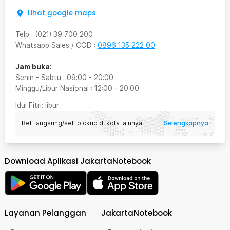
Lihat google maps
Telp
:
(021) 39 700 200
Whatsapp Sales / COD
:
0896 135 222 00
Jam buka:
Senin - Sabtu
:
09:00
-
20:00
Minggu/Libur Nasional
:
12:00
-
20:00
Idul Fitri
: libur
Selengkapnya
Beli langsung/self pickup di kota lainnya
Download Aplikasi JakartaNotebook
Layanan Pelanggan
JakartaNotebook