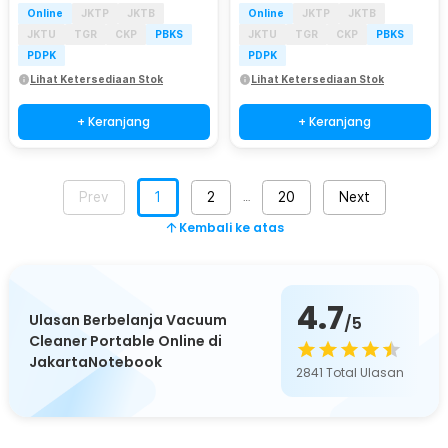
Online
JKTP
JKTB
Online
JKTP
JKTB
JKTU
TGR
CKP
PBKS
JKTU
TGR
CKP
PBKS
PDPK
PDPK
Lihat Ketersediaan Stok
Lihat Ketersediaan Stok
+ Keranjang
+ Keranjang
Prev
1
2
20
Next
…
Kembali ke atas
4.7
Ulasan Berbelanja Vacuum
/5
Cleaner Portable Online di
JakartaNotebook
2841
Total Ulasan