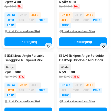
Rp
22.400
Rp
82.500
Rp
44.900
51%
Rp
128.900
36%
Online
JKTP
JKTB
Online
JKTP
JKTB
JKTU
TGR
CKP
PBKS
JKTU
TGR
CKP
PBKS
PDPK
PDPK
Lihat Ketersediaan Stok
Lihat Ketersediaan Stok
+ Keranjang
+ Keranjang
BSIDE Kipas Angin Portable
ESSAGER Kipas Angin Portable
Genggam 120 Speed Mini
Desktop Handheld Mini Cooling
Cooling Fan 2000mAh - M8
Fan 1200mAh - F-055
Beige
White
Rp
89.800
Rp
91.600
Rp
140.900
37%
Rp
142.900
36%
Online
JKTP
JKTB
Online
JKTP
JKTB
JKTU
TGR
CKP
PBKS
JKTU
TGR
CKP
PBKS
PDPK
PDPK
Lihat Ketersediaan Stok
Lihat Ketersediaan Stok