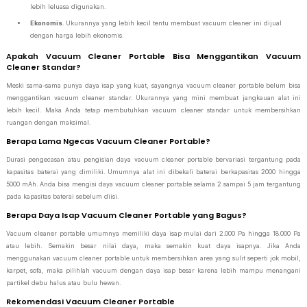
lebih leluasa digunakan.
Ekonomis
. Ukurannya yang lebih kecil tentu membuat vacuum cleaner ini dijual
dengan harga lebih ekonomis.
Apakah Vacuum Cleaner Portable Bisa Menggantikan Vacuum
Cleaner Standar?
Meski sama-sama punya daya isap yang kuat, sayangnya vacuum cleaner portable belum bisa
menggantikan vacuum cleaner standar. Ukurannya yang mini membuat jangkauan alat ini
lebih kecil. Maka Anda tetap membutuhkan vacuum cleaner standar untuk membersihkan
ruangan dengan maksimal.
Berapa Lama Ngecas Vacuum Cleaner Portable?
Durasi pengecasan atau pengisian daya vacuum cleaner portable bervariasi tergantung pada
kapasitas baterai yang dimiliki. Umumnya alat ini dibekali baterai berkapasitas 2000 hingga
5000 mAh. Anda bisa mengisi daya vacuum cleaner portable selama 2 sampai 5 jam tergantung
pada kapasitas baterai sebelum diisi.
Berapa Daya Isap Vacuum Cleaner Portable yang Bagus?
Vacuum cleaner portable umumnya memiliki daya isap mulai dari 2.000 Pa hingga 18.000 Pa
atau lebih. Semakin besar nilai daya, maka semakin kuat daya isapnya. Jika Anda
menggunakan vacuum cleaner portable untuk membersihkan area yang sulit seperti jok mobil,
karpet, sofa, maka pilihlah vacuum dengan daya isap besar karena lebih mampu menangani
partikel debu halus atau bulu hewan.
Rekomendasi Vacuum Cleaner Portable