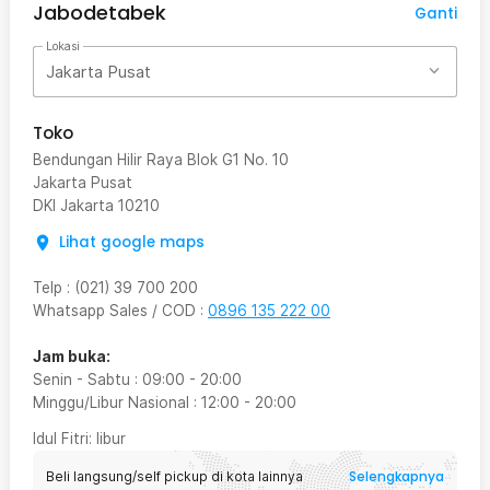
Jabodetabek
Ganti
Lokasi
Jakarta Pusat
Toko
Bendungan Hilir Raya Blok G1 No. 10
Jakarta Pusat
DKI Jakarta
10210
Lihat google maps
Telp
:
(021) 39 700 200
Whatsapp Sales / COD
:
0896 135 222 00
Jam buka:
Senin - Sabtu
:
09:00
-
20:00
Minggu/Libur Nasional
:
12:00
-
20:00
Idul Fitri
: libur
Selengkapnya
Beli langsung/self pickup di kota lainnya