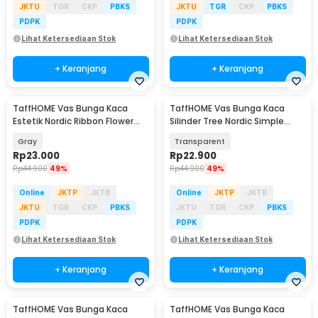
JKTU
TGR
CKP
PBKS
JKTU
TGR
CKP
PBKS
PDPK
PDPK
Lihat Ketersediaan Stok
Lihat Ketersediaan Stok
+ Keranjang
+ Keranjang
TaffHOME Vas Bunga Kaca
TaffHOME Vas Bunga Kaca
Estetik Nordic Ribbon Flower
Silinder Tree Nordic Simple
Vase - BT-65
Glass Vase - QT072
Gray
Transparent
Rp
23.000
Rp
22.900
Rp
44.900
49%
Rp
44.900
49%
Online
JKTP
JKTB
Online
JKTP
JKTB
JKTU
TGR
CKP
PBKS
JKTU
TGR
CKP
PBKS
PDPK
PDPK
Lihat Ketersediaan Stok
Lihat Ketersediaan Stok
+ Keranjang
+ Keranjang
TaffHOME Vas Bunga Kaca
TaffHOME Vas Bunga Kaca