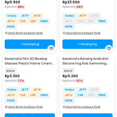
Rp
5.900
Rp
23.500
Rp
16.900
66%
Rp
45.900
49%
Online
JKTP
JKTB
Online
JKTP
JKTB
JKTU
TGR
CKP
PBKS
JKTU
TGR
CKP
PBKS
PDPK
PDPK
Lihat Ketersediaan Stok
Lihat Ketersediaan Stok
+ Keranjang
+ Keranjang
Kacamata Film 3D Bioskop
Kacamata Renang Anak Anti
Glasses Plastic Frame Cinema
Silicone Fog Kids Swimming
Movie Theater - H3
Goggles - EE243
Black
Black
Rp
3.300
Rp
11.200
Rp
13.900
77%
Rp
25.900
57%
Online
JKTP
JKTB
Online
JKTP
JKTB
JKTU
TGR
CKP
PBKS
JKTU
TGR
CKP
PBKS
PDPK
PDPK
Lihat Ketersediaan Stok
Lihat Ketersediaan Stok