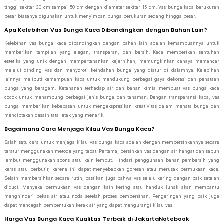
tinggi sekitar 30 cm sampai 50 cm dengan diameter sekitar 15 cm. Vas bunga kaca berukuran
besar biasanya digunakan untuk menyimpan bunga berukuran sedang hingga besar.
Apa Kelebihan Vas Bunga Kaca Dibandingkan dengan Bahan Lain?
Kelebihan vas bunga kaca dibandingkan dengan bahan lain adalah kemampuannya untuk
memberikan tampilan yang elegan, transparan, dan bersih. Kaca memberikan sentuhan
estetika yang unik dengan mempertahankan kejernihan, memungkinkan cahaya memancar
melalui dinding vas dan menyoroti keindahan bunga yang diatur di dalamnya. Kelebihan
lainnya meliputi kemampuan kaca untuk mendukung berbagai gaya dekorasi dan penataan
bunga yang beragam. Ketahanan terhadap air dan bahan kimia membuat vas bunga kaca
cocok untuk menampung berbagai jenis bunga dan tanaman. Dengan transparansi kaca, vas
bunga memberikan kebebasan untuk mengekspresikan kreativitas dalam menata bunga dan
menciptakan desain tata letak yang menarik.
Bagaimana Cara Menjaga Kilau Vas Bunga Kaca?
Salah satu cara untuk menjaga kilau vas bunga kaca adalah dengan membersihkannya secara
teratur menggunakan metode yang tepat. Pertama, bersihkan vas dengan air hangat dan sabun
lembut menggunakan spons atau kain lembut. Hindari penggunaan bahan pembersih yang
keras atau berbutir, karena ini dapat menyebabkan goresan atau merusak permukaan kaca.
Selain membersihkan secara rutin, pastikan juga bahwa vas selalu kering dengan baik setelah
dicuci. Menyeka permukaan vas dengan kain kering atau handuk lunak akan membantu
menghindari bekas air atau noda setelah proses pembersihan. Pengeringan yang baik juga
dapat mencegah pembentukan kerak air yang dapat mengurangi kilau vas.
Harga Vas Bunga Kaca Kualitas Terbaik di JakartaNotebook