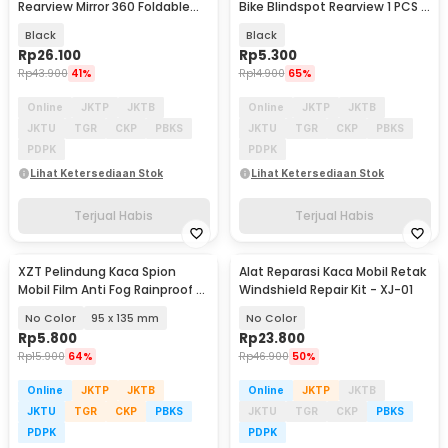
Rearview Mirror 360 Foldable
Bike Blindspot Rearview 1 PCS -
Convex 1 Pair - FK-27/21
YQ100
Black
Black
Rp
26.100
Rp
5.300
Rp
43.900
41%
Rp
14.900
65%
Online
JKTP
JKTB
Online
JKTP
JKTB
JKTU
TGR
CKP
PBKS
JKTU
TGR
CKP
PBKS
PDPK
PDPK
Lihat Ketersediaan Stok
Lihat Ketersediaan Stok
Terjual Habis
Terjual Habis
XZT Pelindung Kaca Spion
Alat Reparasi Kaca Mobil Retak
Mobil Film Anti Fog Rainproof 2
Windshield Repair Kit - XJ-01
PCS - 2414
No Color
95 x 135 mm
No Color
Rp
5.800
Rp
23.800
Rp
15.900
64%
Rp
46.900
50%
Online
JKTP
JKTB
Online
JKTP
JKTB
JKTU
TGR
CKP
PBKS
JKTU
TGR
CKP
PBKS
PDPK
PDPK