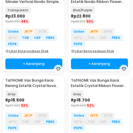
Silinder Vertical Nordic Simple
Estetik Nordic Ribbon Flower
Glass Vase - QT072
Vase - BT-65
Transparent
Blue/Purple
Rp
23.000
Rp
22.800
Rp
43.900
48%
Rp
44.900
50%
Online
JKTP
JKTB
Online
JKTP
JKTB
JKTU
TGR
CKP
PBKS
JKTU
TGR
CKP
PBKS
PDPK
PDPK
Lihat Ketersediaan Stok
Lihat Ketersediaan Stok
+ Keranjang
+ Keranjang
TaffHOME Vas Bunga Kaca
TaffHOME Vas Bunga Kaca
Bening Estetik Crystal Nova
Estetik Crystal Ribbon Flower
Glass Flower Vase - GL03
Vase - P-02
Gray
Gray
Rp
18.500
Rp
18.700
Rp
37.900
52%
Rp
38.900
52%
Online
JKTP
JKTB
Online
JKTP
JKTB
JKTU
TGR
CKP
PBKS
JKTU
TGR
CKP
PBKS
PDPK
PDPK