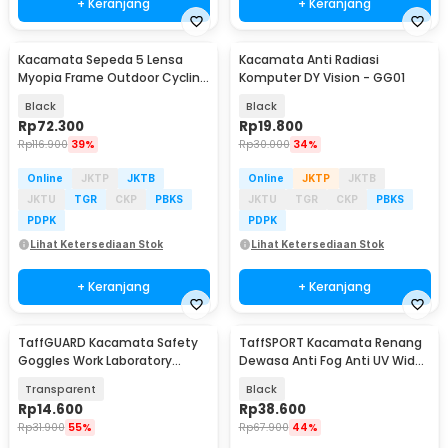
+ Keranjang
+ Keranjang
Kacamata Sepeda 5 Lensa
Kacamata Anti Radiasi
Myopia Frame Outdoor Cycling
Komputer DY Vision - GG01
Sunglasses - 0089
Black
Black
Rp
72.300
Rp
19.800
Rp
116.900
39%
Rp
30.000
34%
Online
JKTP
JKTB
Online
JKTP
JKTB
JKTU
TGR
CKP
PBKS
JKTU
TGR
CKP
PBKS
PDPK
PDPK
Lihat Ketersediaan Stok
Lihat Ketersediaan Stok
+ Keranjang
+ Keranjang
TaffGUARD Kacamata Safety
TaffSPORT Kacamata Renang
Goggles Work Laboratory
Dewasa Anti Fog Anti UV Wide
Eyewear - ASL-Y
Vision Earplug - A380
Transparent
Black
Rp
14.600
Rp
38.600
Rp
31.900
55%
Rp
67.900
44%