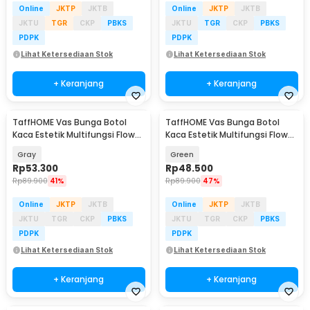
Online
JKTP
JKTB
Online
JKTP
JKTB
JKTU
TGR
CKP
PBKS
JKTU
TGR
CKP
PBKS
PDPK
PDPK
Lihat Ketersediaan Stok
Lihat Ketersediaan Stok
+ Keranjang
+ Keranjang
TaffHOME Vas Bunga Botol
TaffHOME Vas Bunga Botol
Kaca Estetik Multifungsi Flower
Kaca Estetik Multifungsi Flower
Vase 3 PCS - HN173
Vase 3 PCS - HN173
Gray
Green
Rp
53.300
Rp
48.500
Rp
89.900
41%
Rp
89.900
47%
Online
JKTP
JKTB
Online
JKTP
JKTB
JKTU
TGR
CKP
PBKS
JKTU
TGR
CKP
PBKS
PDPK
PDPK
Lihat Ketersediaan Stok
Lihat Ketersediaan Stok
+ Keranjang
+ Keranjang