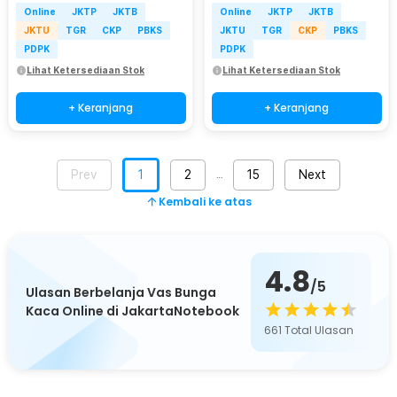
Online
JKTP
JKTB
Online
JKTP
JKTB
JKTU
TGR
CKP
PBKS
JKTU
TGR
CKP
PBKS
PDPK
PDPK
Lihat Ketersediaan Stok
Lihat Ketersediaan Stok
+ Keranjang
+ Keranjang
Prev
1
2
15
Next
…
Kembali ke atas
4.8
/5
Ulasan Berbelanja Vas Bunga
Kaca Online di JakartaNotebook
661
Total Ulasan