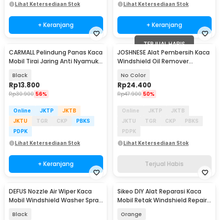
Lihat Ketersediaan Stok
Lihat Ketersediaan Stok
+ Keranjang
+ Keranjang
TERJUAL HABIS
CARMALL Pelindung Panas Kaca
JOSHNESE Alat Pembersih Kaca
Mobil Tirai Jaring Anti Nyamuk 2
Windshield Oil Remover
PCS - CM80
Cleaner 100ml - G155
Black
No Color
Rp
13.800
Rp
24.400
Rp
30.900
56%
Rp
47.900
50%
Online
JKTP
JKTB
Online
JKTP
JKTB
JKTU
TGR
CKP
PBKS
JKTU
TGR
CKP
PBKS
PDPK
PDPK
Lihat Ketersediaan Stok
Lihat Ketersediaan Stok
+ Keranjang
Terjual Habis
DEFUS Nozzle Air Wiper Kaca
Sikeo DIY Alat Reparasi Kaca
Mobil Windshield Washer Spray
Mobil Retak Windshield Repair
2 PCS - YY9863
Kit - WRK15
Black
Orange