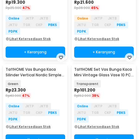
Rp
19.300
Rp
21.600
Rp
35.900
47%
Rp
38.900
45%
Online
JKTP
JKTB
Online
JKTP
JKTB
JKTU
TGR
CKP
PBKS
JKTU
TGR
CKP
PBKS
PDPK
PDPK
Lihat Ketersediaan Stok
Lihat Ketersediaan Stok
+ Keranjang
+ Keranjang
TaffHOME Vas Bunga Kaca
TaffHOME Set Vas Bunga Kaca
Silinder Vertical Nordic Simple
Mini Vintage Glass Vase 10 PCS
Glass Vase - QT072
- PV086
Green
Transparent
Rp
23.300
Rp
101.200
Rp
43.900
47%
Rp
162.900
38%
Online
JKTP
JKTB
Online
JKTP
JKTB
JKTU
TGR
CKP
PBKS
JKTU
TGR
CKP
PBKS
PDPK
PDPK
Lihat Ketersediaan Stok
Lihat Ketersediaan Stok