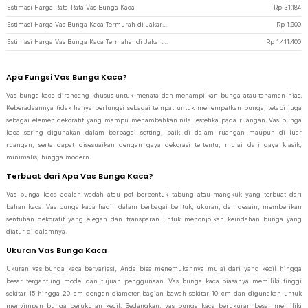
Estimasi Harga Rata-Rata Vas Bunga Kaca
Rp
31.184
Estimasi Harga Vas Bunga Kaca Termurah di JakartaNotebook
Rp
1.900
Estimasi Harga Vas Bunga Kaca Termahal di JakartaNotebook
Rp
1.411.400
Apa Fungsi Vas Bunga Kaca?
Vas bunga kaca dirancang khusus untuk menata dan menampilkan bunga atau tanaman hias.
Keberadaannya tidak hanya berfungsi sebagai tempat untuk menempatkan bunga, tetapi juga
sebagai elemen dekoratif yang mampu menambahkan nilai estetika pada ruangan. Vas bunga
kaca sering digunakan dalam berbagai setting, baik di dalam ruangan maupun di luar
ruangan, serta dapat disesuaikan dengan gaya dekorasi tertentu, mulai dari gaya klasik,
minimalis, hingga modern.
Terbuat dari Apa Vas Bunga Kaca?
Vas bunga kaca adalah wadah atau pot berbentuk tabung atau mangkuk yang terbuat dari
bahan kaca. Vas bunga kaca hadir dalam berbagai bentuk, ukuran, dan desain, memberikan
sentuhan dekoratif yang elegan dan transparan untuk menonjolkan keindahan bunga yang
diatur di dalamnya.
Ukuran Vas Bunga Kaca
Ukuran vas bunga kaca bervariasi, Anda bisa menemukannya mulai dari yang kecil hingga
besar tergantung model dan tujuan penggunaan. Vas bunga kaca biasanya memiliki tinggi
sekitar 15 hingga 20 cm dengan diameter bagian bawah sekitar 10 cm dan digunakan untuk
menyimpan bunga berukuran kecil. Sedangkan, vas bunga kaca berukuran besar memiliki