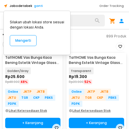
Jabodetabek
ganti
Order Tracking
Silakan ubah lokasi store sesuai
dengan lokasi Anda.
"vas bunga kaca"
899
Produk
Mengerti
Filter
Urutkan
TaffHOME Vas Bunga Kaca
TaffHOME Vas Bunga Kaca
Bening Estetik Vintage Glass
Bening Estetik Vintage Glass
Flower Vase - Y23
Flower Vase - Y23
Golden/Gray
Transparent
Rp
25.600
Rp
19.300
Rp
48.900
48%
Rp
39.900
52%
Online
JKTP
JKTB
Online
JKTP
JKTB
JKTU
TGR
CKP
PBKS
JKTU
TGR
CKP
PBKS
PDPK
PDPK
Lihat Ketersediaan Stok
Lihat Ketersediaan Stok
+ Keranjang
+ Keranjang