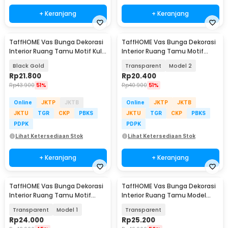
+ Keranjang
+ Keranjang
TaffHOME Vas Bunga Dekorasi
TaffHOME Vas Bunga Dekorasi
Interior Ruang Tamu Motif Kulit
Interior Ruang Tamu Motif
Kayu - YF963
Bambu - AR-3A
Black Gold
Transparent
Model 2
Rp
21.800
Rp
20.400
Rp
43.900
51%
Rp
40.900
51%
Online
JKTP
JKTB
Online
JKTP
JKTB
JKTU
TGR
CKP
PBKS
JKTU
TGR
CKP
PBKS
PDPK
PDPK
Lihat Ketersediaan Stok
Lihat Ketersediaan Stok
+ Keranjang
+ Keranjang
TaffHOME Vas Bunga Dekorasi
TaffHOME Vas Bunga Dekorasi
Interior Ruang Tamu Motif
Interior Ruang Tamu Model
Bambu - AR-3A
Triangle - QT-03
Transparent
Model 1
Transparent
Rp
24.000
Rp
25.200