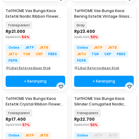
TaffHOME Vas Bunga Kaca
TaffHOME Vas Bunga Kaca
Estetik Nordic Ribbon Flower
Bening Estetik Vintage Glass
Vase - BT-65
Flower Vase - Y23
Transparent
Gray
Rp
21.000
Rp
23.400
Rp
44.900
54%
Rp
45.900
50%
Online
JKTP
JKTB
Online
JKTP
JKTB
JKTU
TGR
CKP
PBKS
JKTU
TGR
CKP
PBKS
PDPK
PDPK
Lihat Ketersediaan Stok
Lihat Ketersediaan Stok
+ Keranjang
+ Keranjang
TaffHOME Vas Bunga Kaca
TaffHOME Vas Bunga Kaca
Estetik Crystal Ribbon Flower
Silinder Corrugated Nordic
Vase - P-02
Simple Glass Vase - QT072
Transparent
Transparent
Rp
17.400
Rp
22.700
Rp
39.900
57%
Rp
44.900
50%
Online
JKTP
JKTB
Online
JKTP
JKTB