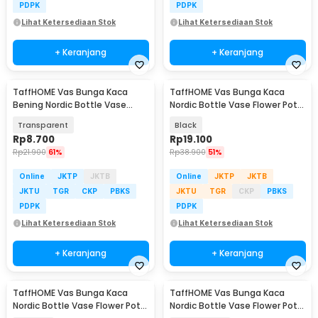
PDPK
PDPK
Lihat Ketersediaan Stok
Lihat Ketersediaan Stok
+ Keranjang
+ Keranjang
TaffHOME Vas Bunga Kaca
TaffHOME Vas Bunga Kaca
Bening Nordic Bottle Vase
Nordic Bottle Vase Flower Pot
Flower Pot - MBF-15
Home Decor 18cm - AM-18
Transparent
Black
Rp
8.700
Rp
19.100
Rp
21.900
61%
Rp
38.900
51%
Online
JKTP
JKTB
Online
JKTP
JKTB
JKTU
TGR
CKP
PBKS
JKTU
TGR
CKP
PBKS
PDPK
PDPK
Lihat Ketersediaan Stok
Lihat Ketersediaan Stok
+ Keranjang
+ Keranjang
TaffHOME Vas Bunga Kaca
TaffHOME Vas Bunga Kaca
Nordic Bottle Vase Flower Pot
Nordic Bottle Vase Flower Pot