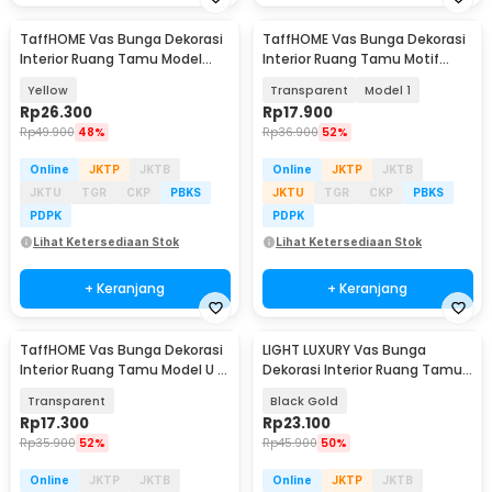
TaffHOME Vas Bunga Dekorasi
TaffHOME Vas Bunga Dekorasi
Interior Ruang Tamu Model
Interior Ruang Tamu Motif
Triangle - QT-03
Bambu - AR-3A
Yellow
Transparent
Model 1
Rp
26.300
Rp
17.900
Rp
49.900
48%
Rp
36.900
52%
Online
JKTP
JKTB
Online
JKTP
JKTB
JKTU
TGR
CKP
PBKS
JKTU
TGR
CKP
PBKS
PDPK
PDPK
Lihat Ketersediaan Stok
Lihat Ketersediaan Stok
+ Keranjang
+ Keranjang
TaffHOME Vas Bunga Dekorasi
LIGHT LUXURY Vas Bunga
Interior Ruang Tamu Model U -
Dekorasi Interior Ruang Tamu
XS-U1
Motif Vertikal - YF963
Transparent
Black Gold
Rp
17.300
Rp
23.100
Rp
35.900
52%
Rp
45.900
50%
Online
JKTP
JKTB
Online
JKTP
JKTB