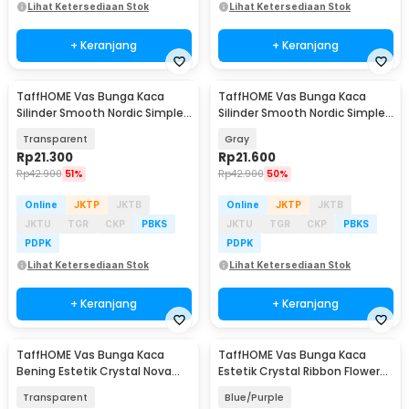
Lihat Ketersediaan Stok
Lihat Ketersediaan Stok
+ Keranjang
+ Keranjang
TaffHOME Vas Bunga Kaca
TaffHOME Vas Bunga Kaca
Silinder Smooth Nordic Simple
Silinder Smooth Nordic Simple
Glass Vase - QT072
Glass Vase - QT072
Transparent
Gray
Rp
21.300
Rp
21.600
Rp
42.900
51%
Rp
42.900
50%
Online
JKTP
JKTB
Online
JKTP
JKTB
JKTU
TGR
CKP
PBKS
JKTU
TGR
CKP
PBKS
PDPK
PDPK
Lihat Ketersediaan Stok
Lihat Ketersediaan Stok
+ Keranjang
+ Keranjang
TaffHOME Vas Bunga Kaca
TaffHOME Vas Bunga Kaca
Bening Estetik Crystal Nova
Estetik Crystal Ribbon Flower
Glass Flower Vase - GL03
Vase - P-02
Transparent
Blue/Purple