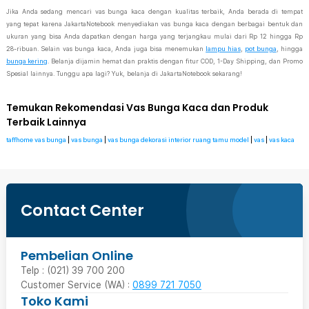
Jika Anda sedang mencari vas bunga kaca dengan kualitas terbaik, Anda berada di tempat
yang tepat karena JakartaNotebook menyediakan vas bunga kaca dengan berbagai bentuk dan
ukuran yang bisa Anda dapatkan dengan harga yang terjangkau mulai dari Rp 12 hingga Rp
28-ribuan. Selain vas bunga kaca, Anda juga bisa menemukan
lampu hias
,
pot bunga
, hingga
bunga kering
. Belanja dijamin hemat dan praktis dengan fitur COD, 1-Day Shipping, dan Promo
Spesial lainnya. Tunggu apa lagi? Yuk, belanja di JakartaNotebook sekarang!
Temukan Rekomendasi Vas Bunga Kaca dan Produk
Terbaik Lainnya
taffhome vas bunga
|
vas bunga
|
vas bunga dekorasi interior ruang tamu model
|
vas
|
vas kaca
Contact Center
Pembelian Online
Telp : (021) 39 700 200
Customer Service (WA) :
0899 721 7050
Toko Kami