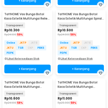
+ Keranjang
+ Keranjang
TaffHOME Vas Bunga Botol
TaffHOME Vas Bunga Botol
Kaca Estetik Multifungsi Relief
Kaca Estetik Multifungsi Spiral
Flower Vase - FN-12
Flower Vase - FN-15
Transparent
Transparent
Rp
10.300
Rp
10.600
Rp
24.900
59%
Rp
24.900
58%
Online
JKTP
JKTB
Online
JKTP
JKTB
JKTU
TGR
CKP
PBKS
JKTU
TGR
CKP
PBKS
PDPK
PDPK
Lihat Ketersediaan Stok
Lihat Ketersediaan Stok
+ Keranjang
+ Keranjang
TaffHOME Vas Bunga Botol
TaffHOME Vas Bunga Botol
Kaca Estetik Multifungsi
Kaca Estetik Multifungsi
Vertical Flower Vase - FN-14
Crystal Flower Vase - FN-22
Transparent
Transparent
Rp
10.600
Rp
11.000
Rp
24.900
58%
Rp
25.900
58%