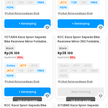
JKTU
TGR
CKP
PBKS
JKTU
TGR
CKP
PBKS
PDPK
PDPK
Lihat Ketersediaan Stok
Lihat Ketersediaan Stok
+ Keranjang
+ Keranjang
YOTAWA Kaca Spion Sepeda
ROC Kaca Spion Sepeda Bike
Akan Datang
Bike Rearview Mirror Foldable
Rearview Mirror 360 Foldable
Convex 1 Pair - YT05
Convex 1 Pair - FK-21
Black
Black
Rp
25.100
Rp
38.100
Rp
48.900
49%
Rp
61.900
39%
Online
JKTP
JKTB
Online
JKTP
JKTB
JKTU
TGR
CKP
PBKS
JKTU
TGR
CKP
PBKS
PDPK
PDPK
Lihat Ketersediaan Stok
Lihat Ketersediaan Stok
+ Keranjang
Akan Datang
TERJUAL HABIS
TERJUAL HABIS
ROC Kaca Spion Sepeda Bike
GTUBIKE Kaca Spion Sepeda