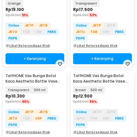
Home Decor 18cm - AM-18
Home Decor 18cm - AM-18
Orange
Transparent
Rp
19.100
Rp
17.500
Rp
38.900
51%
Rp
36.900
53%
Online
JKTP
JKTB
Online
JKTP
JKTB
JKTU
TGR
CKP
PBKS
JKTU
TGR
CKP
PBKS
PDPK
PDPK
Lihat Ketersediaan Stok
Lihat Ketersediaan Stok
+ Keranjang
+ Keranjang
TaffHOME Vas Bunga Botol
TaffHOME Vas Bunga Botol
Kaca Aesthetic Bottle Vase
Kaca Aesthetic Bottle Vase
Flower Pot - EN549
Flower Pot - EN549
Transparent
500 ml
Brown
500 ml
Rp
10.300
Rp
12.900
Rp
28.900
65%
Rp
28.900
56%
Online
JKTP
JKTB
Online
JKTP
JKTB
JKTU
TGR
CKP
PBKS
JKTU
TGR
CKP
PBKS
PDPK
PDPK
Lihat Ketersediaan Stok
Lihat Ketersediaan Stok