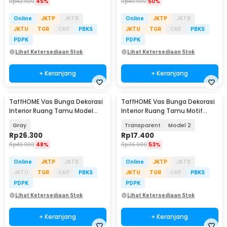
Rp
42.900
45%
Rp
49.900
50%
Online
JKTP
JKTB
Online
JKTP
JKTB
JKTU
TGR
CKP
PBKS
JKTU
TGR
CKP
PBKS
PDPK
PDPK
Lihat Ketersediaan Stok
Lihat Ketersediaan Stok
+ Keranjang
+ Keranjang
TaffHOME Vas Bunga Dekorasi
TaffHOME Vas Bunga Dekorasi
Interior Ruang Tamu Model
Interior Ruang Tamu Motif
Triangle - QT-03
Bambu - AR-3A
Gray
Transparent
Model 2
Rp
26.300
Rp
17.400
Rp
49.900
48%
Rp
36.900
53%
Online
JKTP
JKTB
Online
JKTP
JKTB
JKTU
TGR
CKP
PBKS
JKTU
TGR
CKP
PBKS
PDPK
PDPK
Lihat Ketersediaan Stok
Lihat Ketersediaan Stok
+ Keranjang
+ Keranjang