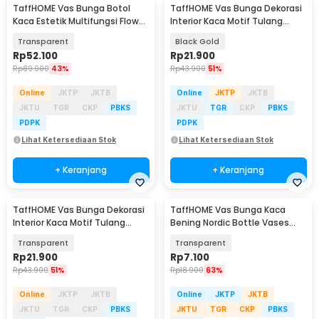
TaffHOME Vas Bunga Botol
TaffHOME Vas Bunga Dekorasi
Kaca Estetik Multifungsi Flower
Interior Kaca Motif Tulang
Vase 3 PCS - HN173
Daun - YF963
Transparent
Black Gold
Rp
52.100
Rp
21.900
Rp
89.900
43%
Rp
43.900
51%
Online
JKTP
JKTB
Online
JKTP
JKTB
JKTU
TGR
CKP
PBKS
JKTU
TGR
CKP
PBKS
PDPK
PDPK
Lihat Ketersediaan Stok
Lihat Ketersediaan Stok
+ Keranjang
+ Keranjang
TaffHOME Vas Bunga Dekorasi
TaffHOME Vas Bunga Kaca
Interior Kaca Motif Tulang
Bening Nordic Bottle Vases
Daun - YF963
Flower Pot - MBF-13
Transparent
Transparent
Rp
21.900
Rp
7.100
Rp
43.900
51%
Rp
18.900
63%
Online
JKTP
JKTB
Online
JKTP
JKTB
JKTU
TGR
CKP
PBKS
JKTU
TGR
CKP
PBKS