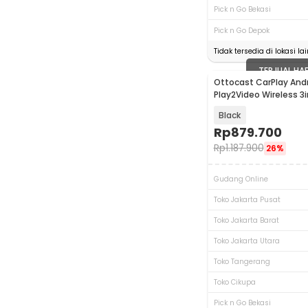
Pick n Go Bekasi
Pick n Go Depok
Tidak tersedia di lokasi lai
TERJUAL HA
Ottocast CarPlay Andr
Play2Video Wireless 3
USB - CA515-T
Black
Rp
879.700
Rp
1.187.900
26%
Gudang Online
Toko Jakarta Pusat
Toko Jakarta Barat
Toko Jakarta Utara
Toko Tangerang
Toko Cikupa
Pick n Go Bekasi