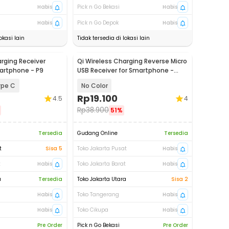
Habis
Pick n Go Bekasi
Habis
Habis
Pick n Go Depok
Habis
okasi lain
Tidak tersedia di lokasi lain
arging Receiver
Qi Wireless Charging Reverse Micro
artphone - P9
USB Receiver for Smartphone -
WXTE
ype C
No Color
Rp
19.100
4.5
4
Rp
38.900
51%
Tersedia
Gudang Online
Tersedia
t
Sisa 5
Toko Jakarta Pusat
Habis
t
Habis
Toko Jakarta Barat
Habis
a
Tersedia
Toko Jakarta Utara
Sisa 2
Habis
Toko Tangerang
Habis
Habis
Toko Cikupa
Habis
Pre Order
Pick n Go Bekasi
Pre Order