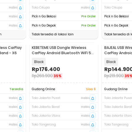
Habis
Toko Cikupa
Habis
Toko Cikupa
Habis
Pick n Go Bekasi
Pre Order
Pick n Go Bekasi
Habis
Pick n Go Depok
Pre Order
Pick n Go Depok
n
Tidak tersedia di lokasi lain
Tidak tersedia di l
less CarPlay
KEBETEME USB Dongle Wireless
BAJEAL USB Wir
 Band - X6
CarPlay Android Bluetooth WiFi 5V
CarPlay Android
- Q1A
- X8
Black
Black
Rp
176.400
Rp
144.90
Rp
269.900
Rp
219.900
35%
35
Tersedia
Gudang Online
Sisa 6
Gudang Online
Habis
Toko Jakarta Pusat
Habis
Toko Jakarta Pusa
Habis
Toko Jakarta Barat
Habis
Toko Jakarta Bara
Habis
Toko Jakarta Utara
Habis
Toko Jakarta Utar
Habis
Toko Tangerang
Habis
Toko Tangerang