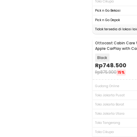
Toko Cikupa
Pick n Go Bekasi
Pick n Go Depok
Tidak tersedia di lokasi lai
Ottocast Cabin Care 
Akan Datang
Apple CarPlay with C
1080P - CA520-T
Black
Rp
748.500
Rp
875.900
15%
Gudang Online
Toko Jakarta Pusat
Toko Jakarta Barat
Toko Jakarta Utara
Toko Tangerang
Toko Cikupa