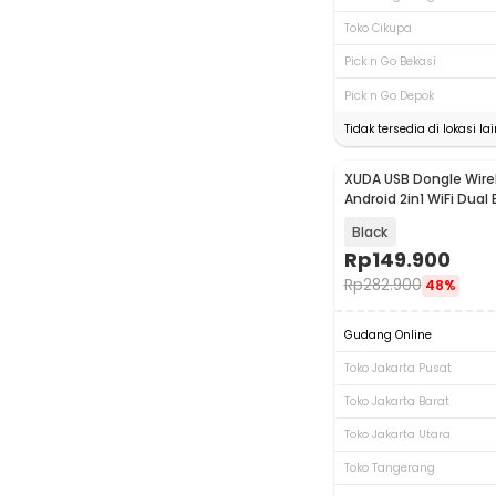
Toko Cikupa
Pick n Go Bekasi
Pick n Go Depok
Tidak tersedia di lokasi lai
XUDA USB Dongle Wire
Android 2in1 WiFi Dual
Black
Rp
149.900
Rp
282.900
48%
Gudang Online
Toko Jakarta Pusat
Toko Jakarta Barat
Toko Jakarta Utara
Toko Tangerang