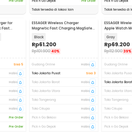
Pre Order
Pick n Go Depok
Pre Order
Pick n Go Depok
Tidak tersedia di lokasi lain
Tidak tersedia di l
ger for
ESSAGER Wireless Charger
ESSAGER Wirele
 Fast
Magnetic Fast Charging MagSafe
Apple Watch M
T-YB02-Z
Qi 15W - ES-WC07
Charging 2.5W
Black
Gray
Rp
61.200
Rp
69.200
Rp
101.900
Rp
112.900
40%
39%
Sisa 5
Gudang Online
Habis
Gudang Online
Habis
Toko Jakarta Pusat
Sisa 3
Toko Jakarta Pusa
Habis
Toko Jakarta Barat
Habis
Toko Jakarta Bara
Habis
Toko Jakarta Utara
Habis
Toko Jakarta Utar
Habis
Toko Tangerang
Habis
Toko Tangerang
Habis
Toko Cikupa
Habis
Toko Cikupa
Pre Order
Pick n Go Bekasi
Habis
Pick n Go Bekasi
Pre Order
Pick n Go Depok
Habis
Pick n Go Depok