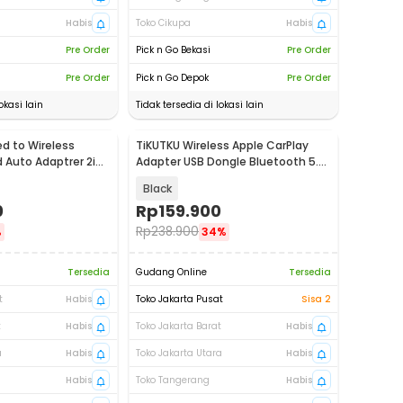
Habis
Toko Cikupa
Habis
Pre Order
Pick n Go Bekasi
Pre Order
Pre Order
Pick n Go Depok
Pre Order
okasi lain
Tidak tersedia di lokasi lain
ed to Wireless
TiKUTKU Wireless Apple CarPlay
 Auto Adaptrer 2in1
Adapter USB Dongle Bluetooth 5.3
- OT101
Black
0
Rp
159.900
Rp
238.900
%
34%
Tersedia
Gudang Online
Tersedia
t
Habis
Toko Jakarta Pusat
Sisa 2
t
Habis
Toko Jakarta Barat
Habis
a
Habis
Toko Jakarta Utara
Habis
Habis
Toko Tangerang
Habis