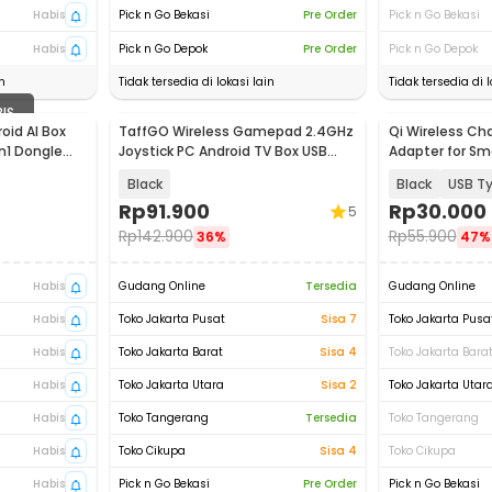
Habis
Pick n Go Bekasi
Pre Order
Pick n Go Bekasi
Habis
Pick n Go Depok
Pre Order
Pick n Go Depok
n
Tidak tersedia di lokasi lain
Tidak tersedia di l
BIS
oid AI Box
TaffGO Wireless Gamepad 2.4GHz
Qi Wireless Ch
in1 Dongle
Joystick PC Android TV Box USB
Adapter for Sm
Dongle - TGZ-850M
Black
Black
USB T
Rp
91.900
Rp
30.000
5
Rp
142.900
Rp
55.900
36%
47%
Habis
Gudang Online
Tersedia
Gudang Online
Habis
Toko Jakarta Pusat
Sisa 7
Toko Jakarta Pusa
Habis
Toko Jakarta Barat
Sisa 4
Toko Jakarta Bara
Habis
Toko Jakarta Utara
Sisa 2
Toko Jakarta Utar
Habis
Toko Tangerang
Tersedia
Toko Tangerang
Habis
Toko Cikupa
Sisa 4
Toko Cikupa
Habis
Pick n Go Bekasi
Pre Order
Pick n Go Bekasi