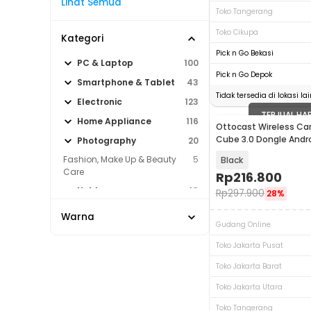
Lihat Semua
Toko Tangerang
Toko Cikupa
Kategori
Pick n Go Bekasi
PC & Laptop
100
Pick n Go Depok
Smartphone & Tablet
43
Tidak tersedia di lokasi lai
Electronic
123
TERJUAL HA
Home Appliance
116
Ottocast Wireless Car
Cube 3.0 Dongle Andr
Photography
20
Adapter - CP88-T3
Fashion, Make Up & Beauty
5
Black
Care
Rp
216.800
Hobby
43
Rp
297.900
28%
Sport & Outdoor
6
Warna
Gudang Online
Toko Jakarta Pusat
Toko Jakarta Barat
Toko Jakarta Utara
Toko Tangerang