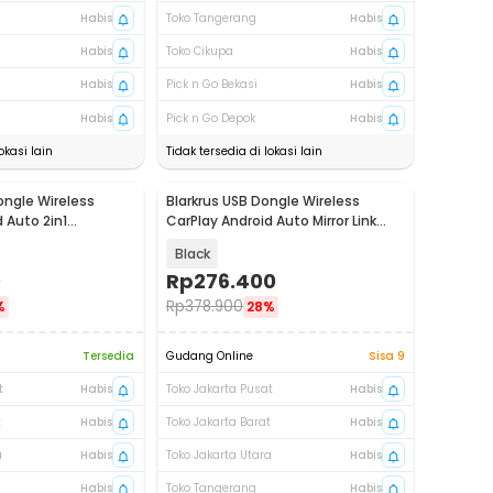
Habis
Toko Tangerang
Habis
Habis
Toko Cikupa
Habis
Habis
Pick n Go Bekasi
Habis
Habis
Pick n Go Depok
Habis
okasi lain
Tidak tersedia di lokasi lain
ngle Wireless
Blarkrus USB Dongle Wireless
 Auto 2in1
CarPlay Android Auto Mirror Link
 - A50
WiFi - 1Q1AS
Black
0
Rp
276.400
Rp
378.900
%
28%
Tersedia
Gudang Online
Sisa 9
t
Habis
Toko Jakarta Pusat
Habis
t
Habis
Toko Jakarta Barat
Habis
a
Habis
Toko Jakarta Utara
Habis
Habis
Toko Tangerang
Habis