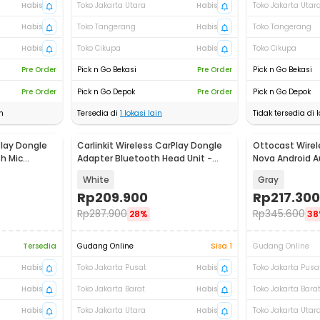
Habis
Toko Jakarta Utara
Habis
Toko Jakarta Utar
Habis
Toko Tangerang
Habis
Toko Tangerang
Habis
Toko Cikupa
Habis
Toko Cikupa
Pre Order
Pick n Go Bekasi
Pre Order
Pick n Go Bekasi
Pre Order
Pick n Go Depok
Pre Order
Pick n Go Depok
n
Tersedia di
1
lokasi lain
Tidak tersedia di l
Play Dongle
Carlinkit Wireless CarPlay Dongle
Ottocast Wirel
Akan Datang
h Mic
Adapter Bluetooth Head Unit -
Nova Android A
PA
CPC200-U2W Mini
CA530-T3
White
Gray
Rp
209.900
Rp
217.300
Rp
287.900
Rp
345.600
28%
38
Tersedia
Gudang Online
Sisa 1
Gudang Online
Habis
Toko Jakarta Pusat
Habis
Toko Jakarta Pusa
Habis
Toko Jakarta Barat
Habis
Toko Jakarta Bara
Habis
Toko Jakarta Utara
Habis
Toko Jakarta Utar