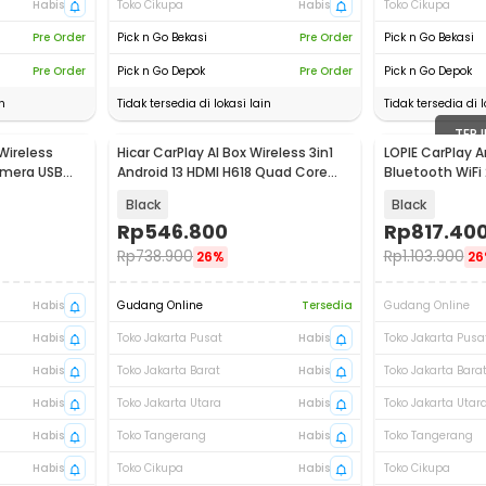
Habis
Toko Cikupa
Habis
Toko Cikupa
Pre Order
Pick n Go Bekasi
Pre Order
Pick n Go Bekasi
Pre Order
Pick n Go Depok
Pre Order
Pick n Go Depok
n
Tidak tersedia di lokasi lain
Tidak tersedia di l
TERJ
Wireless
Hicar CarPlay AI Box Wireless 3in1
LOPIE CarPlay A
amera USB
Android 13 HDMI H618 Quad Core
Bluetooth WiFi 
16GB - A11K
Black
Black
Rp
546.800
Rp
817.40
Rp
738.900
Rp
1.103.900
26%
26
Habis
Gudang Online
Tersedia
Gudang Online
Habis
Toko Jakarta Pusat
Habis
Toko Jakarta Pusa
Habis
Toko Jakarta Barat
Habis
Toko Jakarta Bara
Habis
Toko Jakarta Utara
Habis
Toko Jakarta Utar
Habis
Toko Tangerang
Habis
Toko Tangerang
Habis
Toko Cikupa
Habis
Toko Cikupa