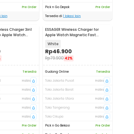
Pre Order
Pick n Go Depok
Pre Order
 lain
Tersedia di
1
lokasi lain
less Charger 3in1
ESSAGER Wireless Charger for
e Apple Watch
Apple Watch Magnetic Fast
Charging 2.5W - ES-WC14
White
0
Rp
46.900
Rp
79.900
%
42%
Tersedia
Gudang Online
Tersedia
t
Habis
Toko Jakarta Pusat
Habis
t
Habis
Toko Jakarta Barat
Habis
a
Habis
Toko Jakarta Utara
Habis
Habis
Toko Tangerang
Habis
Habis
Toko Cikupa
Habis
Pre Order
Pick n Go Bekasi
Pre Order