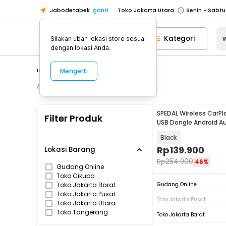
Jabodetabek
ganti
Toko Jakarta Utara
Toko Tangerang
Kategori
Silakan ubah lokasi store sesuai
Toko Cikupa
dengan lokasi Anda.
Pick n Go Jakarta Barat
Senin - J
"wireless carplay"
Mengerti
Pick n Go Bekasi
Senin - Jumat (08
Pick n Go Depok
Senin - Jumat (08
431
Produk
Toko Jakarta Pusat
Senin - Sabtu
SPEDAL Wireless CarPl
Filter Produk
Toko Jakarta Barat
Senin - Sabtu
USB Dongle Android A
Bluetooth - OT110
Toko Jakarta Utara
Black
Toko Tangerang
Rp
139.900
Lokasi Barang
Rp
254.900
46%
Toko Cikupa
Gudang Online
Toko Cikupa
Pick n Go Jakarta Barat
Senin - J
Toko Jakarta Barat
Gudang Online
Pick n Go Bekasi
Senin - Jumat (08
Toko Jakarta Pusat
Toko Jakarta Pusat
Toko Jakarta Utara
Pick n Go Depok
Senin - Jumat (08
Toko Tangerang
Toko Jakarta Barat