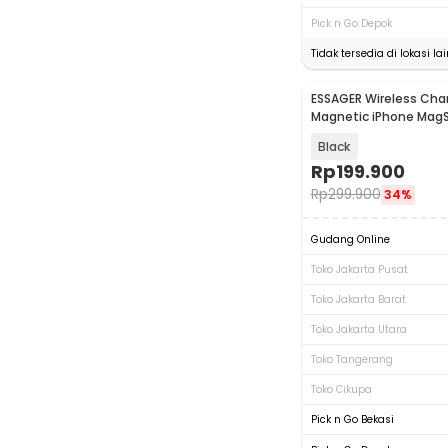
Pick n Go Depok
Tidak tersedia di lokasi lai
ESSAGER Wireless Char
Magnetic iPhone Mag
15W - OJD-135
Black
Rp
199.900
Rp
299.900
34%
Gudang Online
Toko Jakarta Pusat
Toko Jakarta Barat
Toko Jakarta Utara
Toko Tangerang
Toko Cikupa
Pick n Go Bekasi