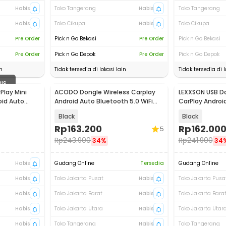
Habis
Toko Tangerang
Habis
Toko Tangerang
Habis
Toko Cikupa
Habis
Toko Cikupa
Pre Order
Pick n Go Bekasi
Pre Order
Pick n Go Bekasi
Pre Order
Pick n Go Depok
Pre Order
Pick n Go Depok
n
Tidak tersedia di lokasi lain
Tidak tersedia di l
BIS
Play Mini
ACODO Dongle Wireless Carplay
LEXXSON USB Do
Baru
oid Auto
Android Auto Bluetooth 5.0 WiFi
CarPlay Android
5.8GHz - A50
Bluetooth WiFi
Black
Black
Rp
163.200
Rp
162.00
5
Rp
243.900
Rp
241.900
34%
34
Habis
Gudang Online
Tersedia
Gudang Online
Habis
Toko Jakarta Pusat
Habis
Toko Jakarta Pusa
Habis
Toko Jakarta Barat
Habis
Toko Jakarta Bara
Habis
Toko Jakarta Utara
Habis
Toko Jakarta Utar
Habis
Toko Tangerang
Habis
Toko Tangerang