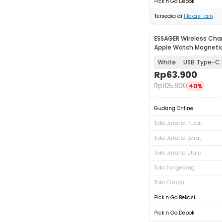
Pick n Go Depok
Tersedia di
1
lokasi lain
ESSAGER Wireless Char
Apple Watch Magnetic
Charging 3.5W - EWX
White
USB Type-C
Rp
63.900
Rp
105.900
40%
Gudang Online
Toko Jakarta Pusat
Toko Jakarta Barat
Toko Jakarta Utara
Toko Tangerang
Toko Cikupa
Pick n Go Bekasi
Pick n Go Depok