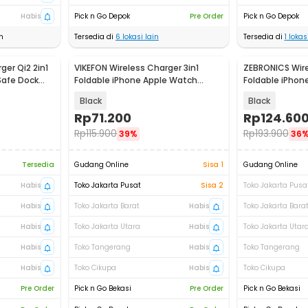
Habis
Pick n Go Depok
Pre Order
Pick n Go Depok
n
Tersedia di
6
lokasi lain
Tersedia di
1
lokasi
ger Qi2 2in1
VIKEFON Wireless Charger 3in1
ZEBRONICS Wire
Baru
Safe Dock
Foldable iPhone Apple Watch
Foldable iPhon
AirPods 15W - VK15
AirPods - IW20
Black
Black
Rp
71.200
Rp
124.60
Rp
115.900
Rp
193.900
39%
36
Tersedia
Gudang Online
Sisa 1
Gudang Online
Habis
Toko Jakarta Pusat
Sisa 2
Toko Jakarta Pusa
Habis
Toko Jakarta Barat
Habis
Toko Jakarta Bara
Habis
Toko Jakarta Utara
Habis
Toko Jakarta Utar
Habis
Toko Tangerang
Habis
Toko Tangerang
Habis
Toko Cikupa
Habis
Toko Cikupa
Pre Order
Pick n Go Bekasi
Pre Order
Pick n Go Bekasi