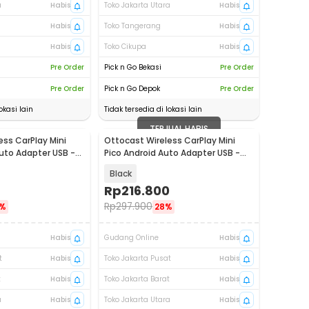
a
Habis
Toko Jakarta Utara
Habis
Habis
Toko Tangerang
Habis
Habis
Toko Cikupa
Habis
Pre Order
Pick n Go Bekasi
Pre Order
Pre Order
Pick n Go Depok
Pre Order
okasi lain
Tidak tersedia di lokasi lain
TERJUAL HABIS
ess CarPlay Mini
Ottocast Wireless CarPlay Mini
uto Adapter USB -
Pico Android Auto Adapter USB -
CA525-T
Black
Rp
216.800
Rp
297.900
%
28%
Habis
Gudang Online
Habis
t
Habis
Toko Jakarta Pusat
Habis
t
Habis
Toko Jakarta Barat
Habis
a
Habis
Toko Jakarta Utara
Habis