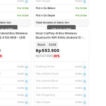
Habis
Toko Cikupa
Habis
Pre Order
Pick n Go Bekasi
Pre Order
Pre Order
Pick n Go Depok
Pre Order
okasi lain
Tidak tersedia di lokasi lain
UAL HABIS
TERJUAL HABIS
ndroid Box Wireless
Hicar CarPlay AI Box Wireless
2.4 5G H618 - L618
Bluetooth WiFi 5GHz Android 13 -
HA-13
Black
32GB
0
Rp
553.900
Rp
747.900
%
26%
Habis
Gudang Online
Habis
t
Habis
Toko Jakarta Pusat
Habis
t
Habis
Toko Jakarta Barat
Habis
a
Habis
Toko Jakarta Utara
Habis
Habis
Toko Tangerang
Habis
Habis
Toko Cikupa
Habis