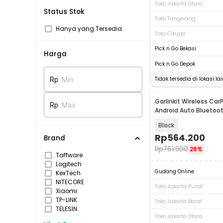
Toko Jakarta Utara
Status Stok
Toko Tangerang
Hanya yang Tersedia
Toko Cikupa
Pick n Go Bekasi
Harga
Pick n Go Depok
Tidak tersedia di lokasi lai
Rp
Min
Garlinkit Wireless Car
Rp
Max
Android Auto Bluetoot
Version - CPC200-CC
Black
Rp
564.200
Brand
Rp
761.900
26%
Taffware
Logitech
Gudang Online
KexTech
NITECORE
Toko Jakarta Pusat
Xiaomi
TP-LINK
Toko Jakarta Barat
TELESIN
Toko Jakarta Utara