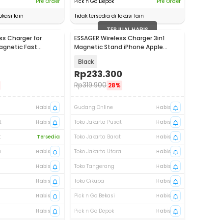
Pre Order
Pick n Go Depok
Pre Order
okasi lain
Tidak tersedia di lokasi lain
TERJUAL HABIS
ss Charger for
ESSAGER Wireless Charger 3in1
agnetic Fast
Magnetic Stand iPhone Apple
 - ES-WC13
Watch15W - EWXCX3-SY01-Z
Black
Rp
233.300
Rp
319.900
28%
Habis
Gudang Online
Habis
t
Habis
Toko Jakarta Pusat
Habis
t
Tersedia
Toko Jakarta Barat
Habis
a
Habis
Toko Jakarta Utara
Habis
Habis
Toko Tangerang
Habis
Habis
Toko Cikupa
Habis
Habis
Pick n Go Bekasi
Habis
Habis
Pick n Go Depok
Habis