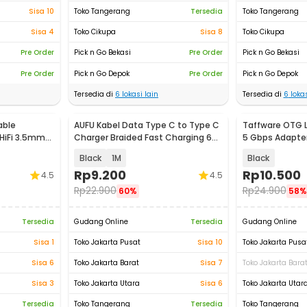
Sisa 10
Toko Tangerang
Tersedia
Toko Tangerang
Sisa 4
Toko Cikupa
Sisa 8
Toko Cikupa
Pre Order
Pick n Go Bekasi
Pre Order
Pick n Go Bekasi
Pre Order
Pick n Go Depok
Pre Order
Pick n Go Depok
Tersedia di
6
lokasi lain
Tersedia di
6
lokas
able
AUFU Kabel Data Type C to Type C
Taffware OTG L
HiFi 3.5mm
Charger Braided Fast Charging 6A
5 Gbps Adapter
66W - KD66
Black
1M
Black
Rp
9.200
Rp
10.500
4.5
4.5
Rp
22.900
Rp
24.900
60%
58%
Tersedia
Gudang Online
Tersedia
Gudang Online
Sisa 1
Toko Jakarta Pusat
Sisa 10
Toko Jakarta Pusa
Sisa 6
Toko Jakarta Barat
Sisa 7
Toko Jakarta Bara
Sisa 3
Toko Jakarta Utara
Sisa 6
Toko Jakarta Utar
Tersedia
Toko Tangerang
Tersedia
Toko Tangerang