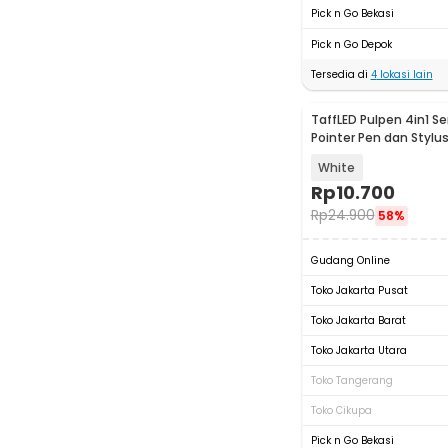
Pick n Go Bekasi
Pick n Go Depok
Tersedia di
4
lokasi lain
TaffLED Pulpen 4in1 Se
Pointer Pen dan Stylu
- T0054
White
Rp
10.700
Rp
24.900
58%
Gudang Online
Toko Jakarta Pusat
Toko Jakarta Barat
Toko Jakarta Utara
Toko Tangerang
Toko Cikupa
Pick n Go Bekasi