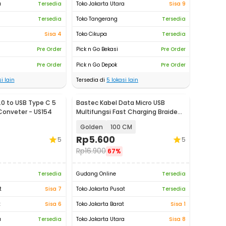
a
Tersedia
Toko Jakarta Utara
Sisa 9
Tersedia
Toko Tangerang
Tersedia
Sisa 4
Toko Cikupa
Tersedia
Pre Order
Pick n Go Bekasi
Pre Order
Pre Order
Pick n Go Depok
Pre Order
i lain
Tersedia di
5
lokasi lain
0 to USB Type C 5
Bastec Kabel Data Micro USB
Conveter - US154
Multifungsi Fast Charging Braided
- BN100
Golden
100 CM
Rp
5.600
5
5
Rp
16.900
67%
Tersedia
Gudang Online
Tersedia
t
Sisa 7
Toko Jakarta Pusat
Tersedia
t
Sisa 6
Toko Jakarta Barat
Sisa 1
a
Tersedia
Toko Jakarta Utara
Sisa 8