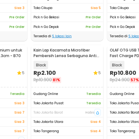
Sisa 3
Toko Cikupa
Sisa 5
Toko Cikupa
Pre Order
Pick n Go Bekasi
Pre Order
Pick n Go Bekasi
Pre Order
Pick n Go Depok
Pre Order
Pick n Go Depok
Tersedia di
5
lokasi lain
Tersedia di
5
lokas
inium untuk
Kain Lap Kacamata Microfiber
OLAF OTG USB T
.3cm - B70
Pembersih Lensa Serbaguna Anti
Fast Charge P
Gores 15cm - K-12
Converter - OL
Black
Black
Rp
2.100
Rp
10.800
5
5
Rp
10.900
Rp
24.900
81%
57%
Tersedia
Gudang Online
Tersedia
Gudang Online
Sisa 3
Toko Jakarta Pusat
Tersedia
Toko Jakarta Pusa
Sisa 7
Toko Jakarta Barat
Habis
Toko Jakarta Bara
Sisa 3
Toko Jakarta Utara
Sisa 4
Toko Jakarta Utar
Sisa 7
Toko Tangerang
Sisa 4
Toko Tangerang