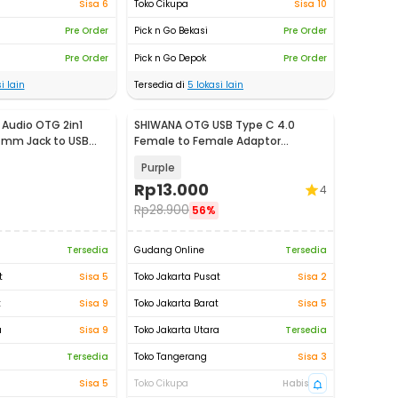
Sisa 6
Toko Cikupa
Sisa 10
Pre Order
Pick n Go Bekasi
Pre Order
Pre Order
Pick n Go Depok
Pre Order
i lain
Tersedia di
5
lokasi lain
 Audio OTG 2in1
SHIWANA OTG USB Type C 4.0
 mm Jack to USB
Female to Female Adaptor
40Gbps 240W - SH-42
Purple
Rp
13.000
4
Rp
28.900
56%
Tersedia
Gudang Online
Tersedia
t
Sisa 5
Toko Jakarta Pusat
Sisa 2
t
Sisa 9
Toko Jakarta Barat
Sisa 5
a
Sisa 9
Toko Jakarta Utara
Tersedia
Tersedia
Toko Tangerang
Sisa 3
Sisa 5
Toko Cikupa
Habis