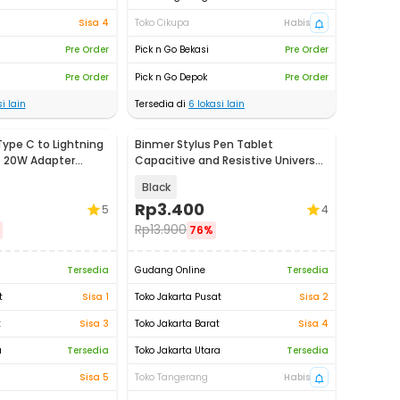
Sisa 4
Toko Cikupa
Habis
Pre Order
Pick n Go Bekasi
Pre Order
Pre Order
Pick n Go Depok
Pre Order
i lain
Tersedia di
6
lokasi lain
ype C to Lightning
Binmer Stylus Pen Tablet
D 20W Adapter
Capacitive and Resistive Universal
20
2in1 - TD0213
Black
Rp
3.400
5
4
Rp
13.900
76%
Tersedia
Gudang Online
Tersedia
t
Sisa 1
Toko Jakarta Pusat
Sisa 2
t
Sisa 3
Toko Jakarta Barat
Sisa 4
a
Tersedia
Toko Jakarta Utara
Tersedia
Sisa 5
Toko Tangerang
Habis