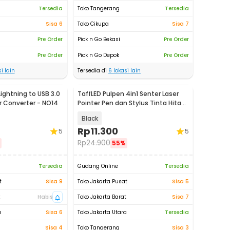
Tersedia
Toko Tangerang
Tersedia
Sisa 6
Toko Cikupa
Sisa 7
Pre Order
Pick n Go Bekasi
Pre Order
Pre Order
Pick n Go Depok
Pre Order
i lain
Tersedia di
6
lokasi lain
ightning to USB 3.0
TaffLED Pulpen 4in1 Senter Laser
 Converter - NO14
Pointer Pen dan Stylus Tinta Hitam
- T0054
Black
Rp
11.300
5
5
Rp
24.900
55%
Tersedia
Gudang Online
Tersedia
t
Sisa 9
Toko Jakarta Pusat
Sisa 5
t
Habis
Toko Jakarta Barat
Sisa 7
a
Sisa 6
Toko Jakarta Utara
Tersedia
Sisa 4
Toko Tangerang
Sisa 3