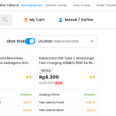
Senin - Sabtu (09:00-20:00), Minggu/Libur Nasional (10:00-18:00), Tutup pada Idul Fitri, Idul Adha, Tahun Baru
Selengkapnya
Service Center
How to buy
Order Tracki
Senin - Sabtu (09:00-20:00), Minggu/Libur Nasional (10:00-18:00), Tutup pada Idul Fitri, Idul Adha, Tahun Baru
Selengkapnya
Senin - Jumat (10:00-20:00), Sabtu - Minggu dan Libur Nasional (10:00-18:00), Tutup pada Idul Fitri, Idul Adha, Tahun Baru
Selengkapnya
My Cart
Masuk / Daftar
ngkapnya
Lihat Stok
Urutkan:
Rekomendasi
ngkapnya
ngkapnya
ata Microfiber
Kabel Data USB Type C Multifungsi
sa Serbaguna Anti
Fast Charging 40MB/s 66W 6A 1M -
Senin - Sabtu (09:00-20:00), Minggu/Libur Nasional (10:00-18:00), Tutup pada Idul Fitri, Idul Adha, Tahun Baru
Selengkapnya
-12
TG-011
White
Senin - Sabtu (09:00-20:00), Minggu/Libur Nasional (10:00-18:00), Tutup pada Idul Fitri, Idul Adha, Tahun Baru
Selengkapnya
Rp
6.300
5
5
Senin - Jumat (10:00-20:00), Sabtu - Minggu dan Libur Nasional (10:00-18:00), Tutup pada Idul Fitri, Idul Adha, Tahun Baru
Selengkapnya
Rp
16.900
63%
ngkapnya
Tersedia
Gudang Online
Tersedia
t
Sisa 7
Toko Jakarta Pusat
Sisa 10
t
Sisa 5
Toko Jakarta Barat
Sisa 3