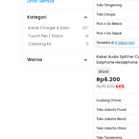
Lihat Semua
Toko Tangerang
Toko Cikupa
Kategori
Pick n Go Bekasi
Kabel Charger & Data
237
Pick n Go Depok
Touch Pen / Stylus
14
Tersedia di
6
lokasi lain
Cleaning Kit
5
Kabel Audio Splitter C
Warna
Earphone Headphone 
to 2x3.5mm - AV115
Black
Rp
6.200
Rp
16.900
64%
Gudang Online
Toko Jakarta Pusat
Toko Jakarta Barat
Toko Jakarta Utara
Toko Tangerang