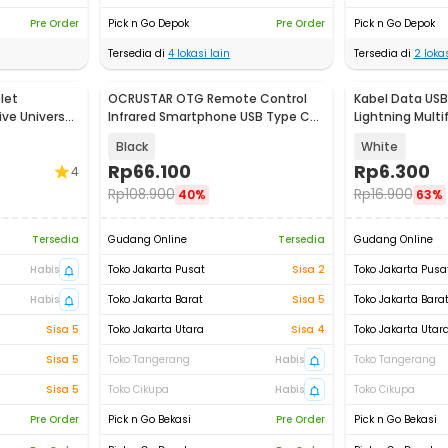
Pre Order
Pick n Go Depok
Pre Order
Pick n Go Depok
Tersedia di
4
lokasi lain
Tersedia di
2
lokas
let
OCRUSTAR OTG Remote Control
Kabel Data USB
ive Universal
Infrared Smartphone USB Type C
Lightning Multi
for TV AC - EKX5S-T
Charging 5V 2A 
Black
White
Rp
66.100
Rp
6.300
4
Rp
108.900
Rp
16.900
40%
63%
Tersedia
Gudang Online
Tersedia
Gudang Online
Habis
Toko Jakarta Pusat
Sisa 2
Toko Jakarta Pusa
Habis
Toko Jakarta Barat
Sisa 5
Toko Jakarta Bara
Sisa 5
Toko Jakarta Utara
Sisa 4
Toko Jakarta Utar
Sisa 5
Toko Tangerang
Habis
Toko Tangerang
Sisa 5
Toko Cikupa
Habis
Toko Cikupa
Pre Order
Pick n Go Bekasi
Pre Order
Pick n Go Bekasi