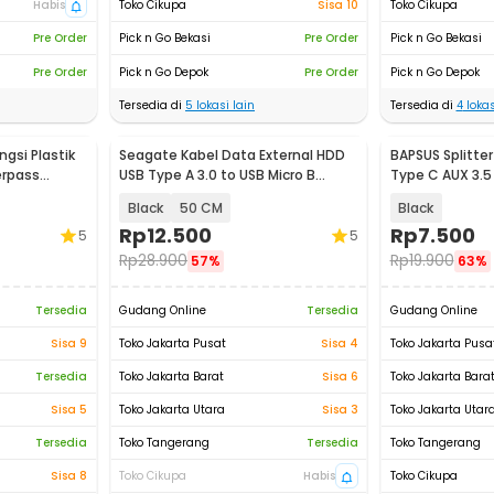
Habis
Toko Cikupa
Sisa 10
Toko Cikupa
Pre Order
Pick n Go Bekasi
Pre Order
Pick n Go Bekasi
Pre Order
Pick n Go Depok
Pre Order
Pick n Go Depok
Tersedia di
5
lokasi lain
Tersedia di
4
lokas
gsi Plastik
Seagate Kabel Data External HDD
BAPSUS Splitter
erpass
USB Type A 3.0 to USB Micro B
Type C AUX 3.5
Cable - OD5.5 (ORIGINAL)
Type C - BP-21
Black
50 CM
Black
Rp
12.500
Rp
7.500
5
5
Rp
28.900
Rp
19.900
57%
63%
Tersedia
Gudang Online
Tersedia
Gudang Online
Sisa 9
Toko Jakarta Pusat
Sisa 4
Toko Jakarta Pusa
Tersedia
Toko Jakarta Barat
Sisa 6
Toko Jakarta Bara
Sisa 5
Toko Jakarta Utara
Sisa 3
Toko Jakarta Utar
Tersedia
Toko Tangerang
Tersedia
Toko Tangerang
Sisa 8
Toko Cikupa
Habis
Toko Cikupa