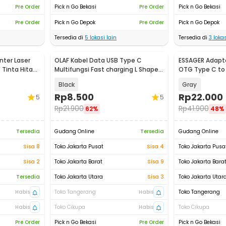
Pre Order
Pick n Go Bekasi
Pre Order
Pick n Go Bekasi
Pre Order
Pick n Go Depok
Pre Order
Pick n Go Depok
Tersedia di
5
lokasi lain
Tersedia di
3
lokas
nter Laser
OLAF Kabel Data USB Type C
ESSAGER Adapto
s Tinta Hitam
Multifungsi Fast charging L Shape
OTG Type C to 
5A 1M - OL01
Shape - EOTG
Black
Gray
Rp
8.500
Rp
22.000
5
5
Rp
21.900
Rp
41.900
62%
48%
Tersedia
Gudang Online
Tersedia
Gudang Online
Sisa 8
Toko Jakarta Pusat
Sisa 4
Toko Jakarta Pusa
Sisa 2
Toko Jakarta Barat
Sisa 9
Toko Jakarta Bara
Tersedia
Toko Jakarta Utara
Sisa 3
Toko Jakarta Utar
Habis
Toko Tangerang
Habis
Toko Tangerang
Habis
Toko Cikupa
Habis
Toko Cikupa
Pre Order
Pick n Go Bekasi
Pre Order
Pick n Go Bekasi