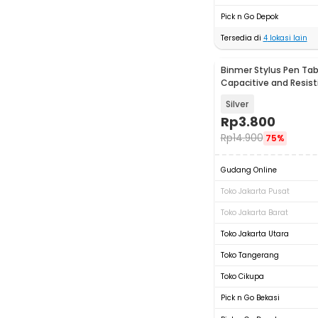
Pick n Go Depok
Tersedia di
4
lokasi lain
Binmer Stylus Pen Tab
Capacitive and Resist
2in1 - TD0213
Silver
Rp
3.800
Rp
14.900
75%
Gudang Online
Toko Jakarta Pusat
Toko Jakarta Barat
Toko Jakarta Utara
Toko Tangerang
Toko Cikupa
Pick n Go Bekasi