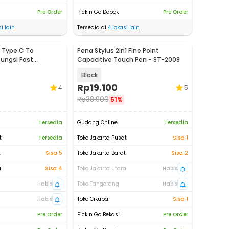
Pre Order
Pick n Go Depok
Pre Order
i lain
Tersedia di
4
lokasi lain
 Type C To
Pena Stylus 2in1 Fine Point
fungsi Fast
Capacitive Touch Pen - ST-2008
1M - 1636
Black
Rp
19.100
4
5
Rp
38.900
51%
Tersedia
Gudang Online
Tersedia
t
Tersedia
Toko Jakarta Pusat
Sisa 1
t
Sisa 5
Toko Jakarta Barat
Sisa 2
a
Sisa 4
Toko Jakarta Utara
Habis
Habis
Toko Tangerang
Habis
Habis
Toko Cikupa
Sisa 1
Pre Order
Pick n Go Bekasi
Pre Order