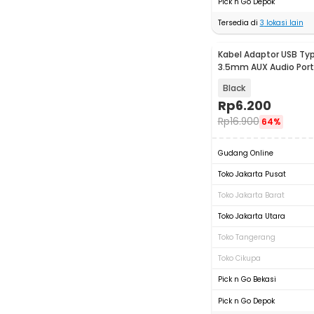
Pick n Go Depok
Tersedia di
3
lokasi lain
Kabel Adaptor USB Ty
3.5mm AUX Audio Port
PJ1645-01
Black
Rp
6.200
Rp
16.900
64%
Gudang Online
Toko Jakarta Pusat
Toko Jakarta Barat
Toko Jakarta Utara
Toko Tangerang
Toko Cikupa
Pick n Go Bekasi
Pick n Go Depok