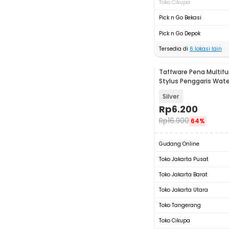
Toko Cikupa
Pick n Go Bekasi
Pick n Go Depok
Tersedia di
6
lokasi lain
Taffware Pena Multifun
Stylus Penggaris Wat
Obeng - 9625
Silver
Rp
6.200
Rp
16.900
64%
Gudang Online
Toko Jakarta Pusat
Toko Jakarta Barat
Toko Jakarta Utara
Toko Tangerang
Toko Cikupa