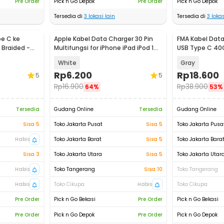
Pre Order
Pick n Go Depok
Pre Order
Pick n Go Depok
Tersedia di
3
lokasi lain
Tersedia di
3
lokas
pe C ke
Apple Kabel Data Charger 30 Pin
FMA Kabel Data
 Braided -
Multifungsi for iPhone iPad iPod 1M
USB Type C 40
- S-IPAD
13cm - FM-U48
White
Gray
Rp
6.200
Rp
18.600
5
5
Rp
16.900
Rp
38.900
64%
53%
Tersedia
Gudang Online
Tersedia
Gudang Online
Sisa 5
Toko Jakarta Pusat
Sisa 5
Toko Jakarta Pusa
Habis
Toko Jakarta Barat
Sisa 5
Toko Jakarta Bara
Sisa 3
Toko Jakarta Utara
Sisa 5
Toko Jakarta Utar
Habis
Toko Tangerang
Sisa 10
Toko Tangerang
Habis
Toko Cikupa
Habis
Toko Cikupa
Pre Order
Pick n Go Bekasi
Pre Order
Pick n Go Bekasi
Pre Order
Pick n Go Depok
Pre Order
Pick n Go Depok