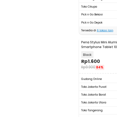
Toko Cikupa
Pick n Go Bekasi
Pick n Go Depok
Tersedia di
6
lokasi lain
Pena Stylus Mini Alum
Smartphone Tablet 10
Black
Rp
1.600
Rp
9.900
84%
Gudang Online
Toko Jakarta Pusat
Toko Jakarta Barat
Toko Jakarta Utara
Toko Tangerang