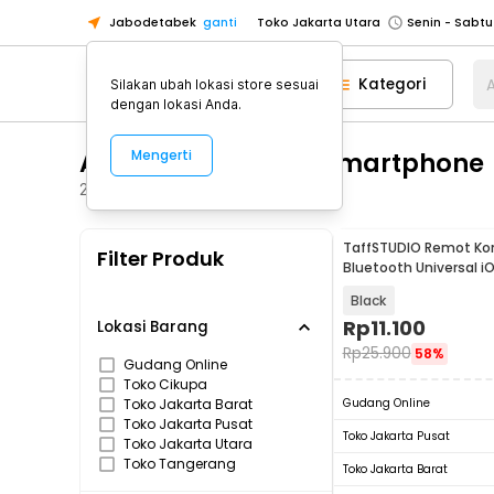
Toko Jakarta Utara
Jabodetabek
ganti
Toko Tangerang
Toko Cikupa
Kategori
A
Silakan ubah lokasi store sesuai
dengan lokasi Anda.
Pick n Go Jakarta Barat
Senin - J
Pick n Go Bekasi
Senin - Jumat (08
Aksesoris Tablet & Smartphone
Mengerti
Pick n Go Depok
Senin - Jumat (08
256
Produk
Toko Jakarta Pusat
Senin - Sabtu
Toko Jakarta Barat
Senin - Sabtu
TaffSTUDIO Remot Kon
Filter Produk
Bluetooth Universal i
Toko Jakarta Utara
Tiktok Selfie - S18
Black
Toko Tangerang
Rp
11.100
Lokasi Barang
Toko Cikupa
Rp
25.900
58%
Gudang Online
Pick n Go Jakarta Barat
Senin - J
Toko Cikupa
Pick n Go Bekasi
Senin - Jumat (08
Toko Jakarta Barat
Gudang Online
Toko Jakarta Pusat
Pick n Go Depok
Senin - Jumat (08
Toko Jakarta Pusat
Toko Jakarta Utara
Toko Tangerang
Toko Jakarta Barat