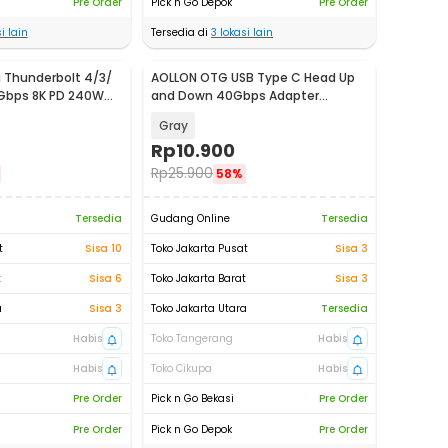
Pre Order
Pick n Go Depok
Pre Order
i lain
Tersedia di
3
lokasi lain
 Thunderbolt 4/3/
AOLLON OTG USB Type C Head Up
Gbps 8K PD 240W
and Down 40Gbps Adapter
K
Converter - BK40
Gray
Rp
10.900
Rp
25.900
58%
Tersedia
Gudang Online
Tersedia
t
Sisa 10
Toko Jakarta Pusat
Sisa 3
t
Sisa 6
Toko Jakarta Barat
Sisa 3
a
Sisa 3
Toko Jakarta Utara
Tersedia
Habis
Toko Tangerang
Habis
Habis
Toko Cikupa
Habis
Pre Order
Pick n Go Bekasi
Pre Order
Pre Order
Pick n Go Depok
Pre Order