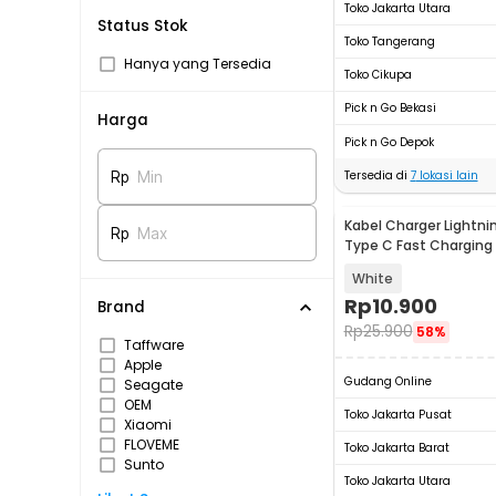
Toko Jakarta Utara
Status Stok
Toko Tangerang
Hanya yang Tersedia
Toko Cikupa
Pick n Go Bekasi
Harga
Pick n Go Depok
Tersedia di
7
lokasi lain
Rp
Min
Kabel Charger Lightni
Rp
Max
Type C Fast Charging 
V12
White
Rp
10.900
Brand
Rp
25.900
58%
Taffware
Apple
Gudang Online
Seagate
OEM
Toko Jakarta Pusat
Xiaomi
FLOVEME
Toko Jakarta Barat
Sunto
Toko Jakarta Utara