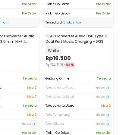
Pre Order
Pick n Go Bekasi
Pre Order
Pre Order
Pick n Go Depok
Pre Order
i lain
Tersedia di
3
lokasi lain
r Converter Audio
OLAF Converter Audio USB Type C
3.5 mm Hi-Fi L
Dual Port Music Charging - LF23
T-ZY0G
White
Rp
16.500
Rp
34.900
53%
Tersedia
Gudang Online
Tersedia
t
Sisa 2
Toko Jakarta Pusat
Habis
t
Sisa 7
Toko Jakarta Barat
Habis
a
Tersedia
Toko Jakarta Utara
Sisa 3
Sisa 2
Toko Tangerang
Habis
Habis
Toko Cikupa
Habis
Pre Order
Pick n Go Bekasi
Pre Order