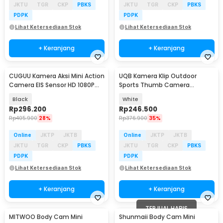
JKTU
TGR
CKP
PBKS
JKTU
TGR
CKP
PBKS
PDPK
PDPK
Lihat Ketersediaan Stok
Lihat Ketersediaan Stok
+ Keranjang
+ Keranjang
CUGUU Kamera Aksi Mini Action
UQB Kamera Klip Outdoor
Camera EIS Sensor HD 1080P
Sports Thumb Camera
WiFi 500mAh - C3PRO
Magnetic Detachable - A100
Black
White
Rp
296.200
Rp
246.500
Rp
405.900
28%
Rp
376.900
35%
Online
JKTP
JKTB
Online
JKTP
JKTB
JKTU
TGR
CKP
PBKS
JKTU
TGR
CKP
PBKS
PDPK
PDPK
Lihat Ketersediaan Stok
Lihat Ketersediaan Stok
+ Keranjang
+ Keranjang
TERJUAL HABIS
MITWOO Body Cam Mini
Shunmaii Body Cam Mini