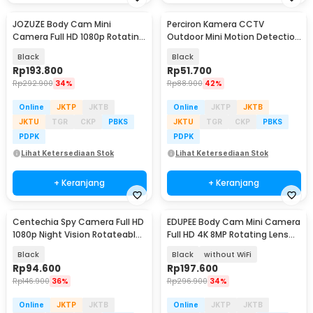
JOZUZE Body Cam Mini
Perciron Kamera CCTV
Camera Full HD 1080p Rotating
Outdoor Mini Motion Detection
Lens 1000mAh - L11
FHD 0.3MP 1080P - SQ11
Black
Black
Rp
193.800
Rp
51.700
Rp
292.900
34%
Rp
88.900
42%
Online
JKTP
JKTB
Online
JKTP
JKTB
JKTU
TGR
CKP
PBKS
JKTU
TGR
CKP
PBKS
PDPK
PDPK
Lihat Ketersediaan Stok
Lihat Ketersediaan Stok
+ Keranjang
+ Keranjang
Centechia Spy Camera Full HD
EDUPEE Body Cam Mini Camera
1080p Night Vision Rotateable
Full HD 4K 8MP Rotating Lens
with Clip - A19
600mAh - ZC-M11
Black
Black
without WiFi
Rp
94.600
Rp
197.600
Rp
146.900
36%
Rp
296.900
34%
Online
JKTP
JKTB
Online
JKTP
JKTB