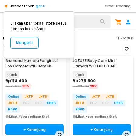
Jabodetabek
ganti
Order Tracking
Alat Kopi
Silakan ubah lokasi store sesuai
dengan lokasi Anda.
Camcorder / Handycam
11
Produk
Mengerti
Filter
Urutkan
Arsmundi Kamera Pengintai
JOZUZE Body Cam Mini
Spy Camera WIFI Bentuk
Camera WiFi Full HD 4K
Pulpen Clip 1080P - T189
Rotating Lens 1000mAh - L11
Black
Black
Rp
114.400
Rp
278.600
Rp
179.900
37%
Rp
381.900
28%
Online
JKTP
JKTB
Online
JKTP
JKTB
JKTU
TGR
CKP
PBKS
JKTU
TGR
CKP
PBKS
PDPK
PDPK
Lihat Ketersediaan Stok
Lihat Ketersediaan Stok
+ Keranjang
+ Keranjang