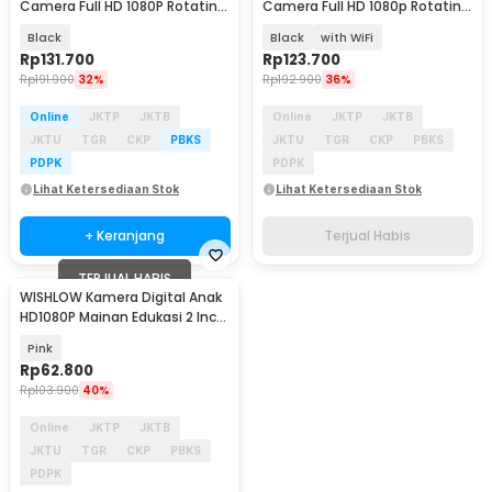
Camera Full HD 1080P Rotating
Camera Full HD 1080p Rotating
Lens 400mAh - D3
Lens - L8
Black
Black
with WiFi
Rp
131.700
Rp
123.700
Rp
191.900
32%
Rp
192.900
36%
Online
JKTP
JKTB
Online
JKTP
JKTB
JKTU
TGR
CKP
PBKS
JKTU
TGR
CKP
PBKS
PDPK
PDPK
Lihat Ketersediaan Stok
Lihat Ketersediaan Stok
+ Keranjang
Terjual Habis
TERJUAL HABIS
WISHLOW Kamera Digital Anak
HD1080P Mainan Edukasi 2 Inch
12MP 400 mAh - W1008
Pink
Rp
62.800
Rp
103.900
40%
Online
JKTP
JKTB
JKTU
TGR
CKP
PBKS
PDPK