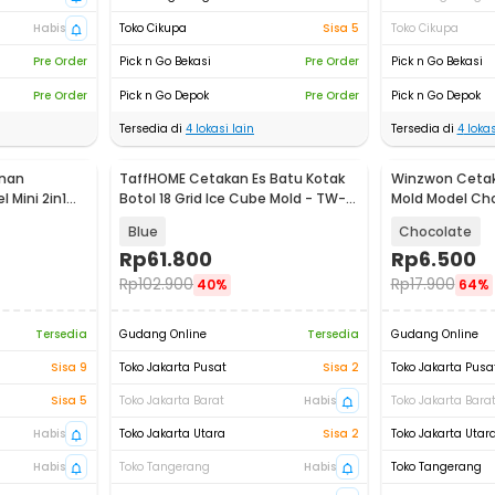
Habis
Toko Cikupa
Sisa 5
Toko Cikupa
Pre Order
Pick n Go Bekasi
Pre Order
Pick n Go Bekasi
Pre Order
Pick n Go Depok
Pre Order
Pick n Go Depok
Tersedia di
4
lokasi lain
Tersedia di
4
lokas
onan
TaffHOME Cetakan Es Batu Kotak
Winzwon Cetak
 Mini 2in1
Botol 18 Grid Ice Cube Mold - TW-
Mold Model Cho
160
HP8164
Blue
Chocolate
Rp
61.800
Rp
6.500
Rp
102.900
Rp
17.900
40%
64%
Tersedia
Gudang Online
Tersedia
Gudang Online
Sisa 9
Toko Jakarta Pusat
Sisa 2
Toko Jakarta Pusa
Sisa 5
Toko Jakarta Barat
Habis
Toko Jakarta Bara
Habis
Toko Jakarta Utara
Sisa 2
Toko Jakarta Utar
Habis
Toko Tangerang
Habis
Toko Tangerang