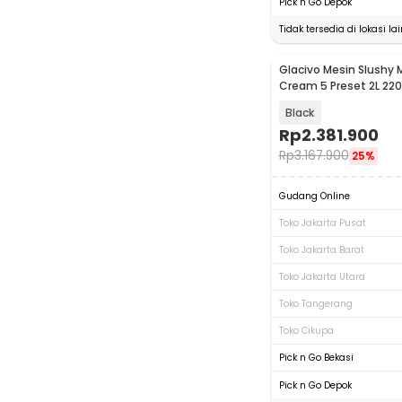
Pick n Go Depok
Tidak tersedia di lokasi lai
Glacivo Mesin Slushy 
Baru
Cream 5 Preset 2L 220
B1
Black
Rp
2.381.900
Rp
3.167.900
25%
Gudang Online
Toko Jakarta Pusat
Toko Jakarta Barat
Toko Jakarta Utara
Toko Tangerang
Toko Cikupa
Pick n Go Bekasi
Pick n Go Depok