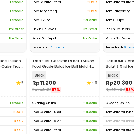
Tersedia
Toko Jakarta Utara
Sisa 7
Toko Jakarta Utar
Tersedia
Toko Tangerang
Sisa 9
Toko Tangerang
Tersedia
Toko Cikupa
Tersedia
Toko Cikupa
Pre Order
Pick n Go Bekasi
Pre Order
Pick n Go Bekasi
Pre Order
Pick n Go Depok
Pre Order
Pick n Go Depok
Tersedia di
7
lokasi lain
Tersedia di
6
lokas
atu Silikon
TaffHOME Cetakan Es Batu Silikon
TaffHOME Cetak
e Cube Tray -
Food Grade Bulat Ice Ball Mold 4
Bulat 8 Grid Ic
Grid - TW-159
Black
Black
Rp
11.200
Rp
20.300
5
4.5
Rp
25.900
Rp
42.900
57%
53%
Tersedia
Gudang Online
Tersedia
Gudang Online
Sisa 4
Toko Jakarta Pusat
Tersedia
Toko Jakarta Pusa
Sisa 7
Toko Jakarta Barat
Tersedia
Toko Jakarta Bara
Sisa 2
Toko Jakarta Utara
Tersedia
Toko Jakarta Utar