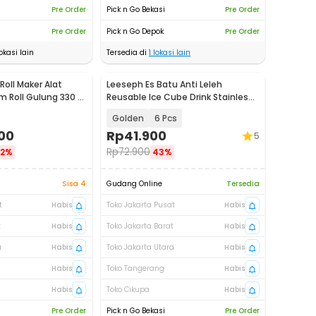
Pre Order
Pick n Go Bekasi
Pre Order
Pre Order
Pick n Go Depok
Pre Order
okasi lain
Tersedia di
1
lokasi lain
oll Maker Alat
Leeseph Es Batu Anti Leleh
m Roll Gulung 330 W
Reusable Ice Cube Drink Stainless
Steel 304 - W0043
Golden
6 Pcs
00
Rp
41.900
5
Rp
72.900
22%
43%
Sisa 4
Gudang Online
Tersedia
t
Habis
Toko Jakarta Pusat
Habis
t
Habis
Toko Jakarta Barat
Habis
a
Habis
Toko Jakarta Utara
Habis
Habis
Toko Tangerang
Habis
Habis
Toko Cikupa
Habis
Pre Order
Pick n Go Bekasi
Pre Order