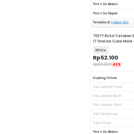
Pick n Go Bekasi
Pick n Go Depok
Tersedia di
1
lokasi lain
TESTY Botol Cetakan E
17 Grid Ice Cube Mold 
White
Rp
52.100
Rp
89.900
43%
Gudang Online
Toko Jakarta Pusat
Toko Jakarta Barat
Toko Jakarta Utara
Toko Tangerang
Toko Cikupa
Pick n Go Bekasi