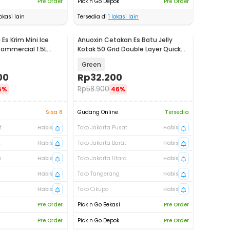
Pre Order
Pick n Go Depok
Pre Order
okasi lain
Tersedia di
1
lokasi lain
Es Krim Mini Ice
Anuoxin Cetakan Es Batu Jelly
ommercial 1.5L
Kotak 50 Grid Double Layer Quick
A
Press - F50
Green
00
Rp
32.200
Rp
58.900
5%
46%
Sisa 8
Gudang Online
Tersedia
t
Habis
Toko Jakarta Pusat
Habis
t
Habis
Toko Jakarta Barat
Habis
a
Habis
Toko Jakarta Utara
Habis
Habis
Toko Tangerang
Habis
Habis
Toko Cikupa
Habis
Pre Order
Pick n Go Bekasi
Pre Order
Pre Order
Pick n Go Depok
Pre Order