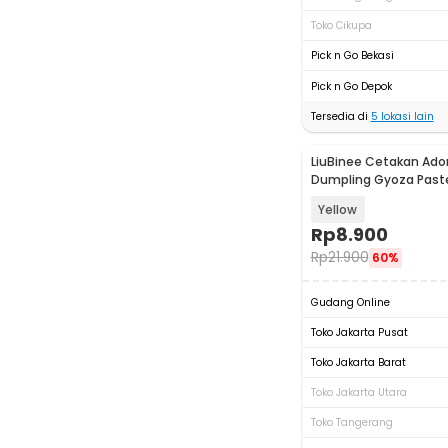
Toko Cikupa
Pick n Go Bekasi
Pick n Go Depok
Tersedia di
5
lokasi lain
LiuBinee Cetakan Ad
Dumpling Gyoza Pastel
Pressing Dough - LB01
Yellow
Rp
8.900
Rp
21.900
60%
Gudang Online
Toko Jakarta Pusat
Toko Jakarta Barat
Toko Jakarta Utara
Toko Tangerang