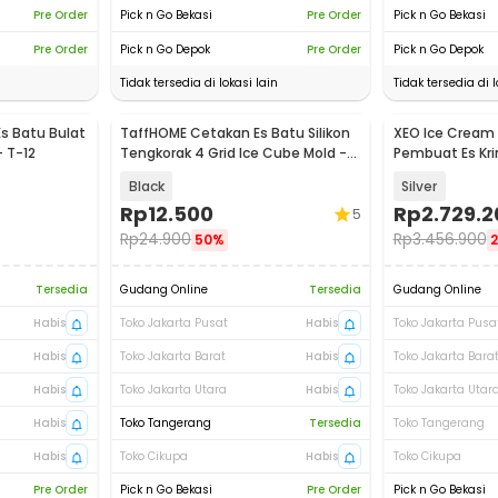
Pre Order
Pick n Go Bekasi
Pre Order
Pick n Go Bekasi
Pre Order
Pick n Go Depok
Pre Order
Pick n Go Depok
Tidak tersedia di lokasi lain
Tidak tersedia di l
s Batu Bulat
TaffHOME Cetakan Es Batu Silikon
XEO Ice Cream R
Baru
- T-12
Tengkorak 4 Grid Ice Cube Mold -
Pembuat Es Kri
SKL142
- ZB-CBJ10
Black
Silver
Rp
12.500
Rp
2.729.2
5
Rp
24.900
Rp
3.456.900
50%
Tersedia
Gudang Online
Tersedia
Gudang Online
Habis
Toko Jakarta Pusat
Habis
Toko Jakarta Pusa
Habis
Toko Jakarta Barat
Habis
Toko Jakarta Bara
Habis
Toko Jakarta Utara
Habis
Toko Jakarta Utar
Habis
Toko Tangerang
Tersedia
Toko Tangerang
Habis
Toko Cikupa
Habis
Toko Cikupa
Pre Order
Pick n Go Bekasi
Pre Order
Pick n Go Bekasi