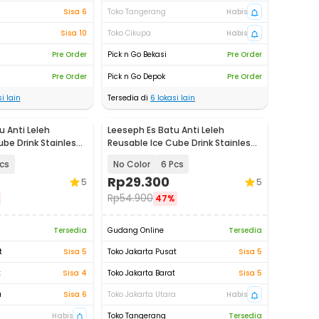
Sisa 6
Toko Tangerang
Habis
Sisa 10
Toko Cikupa
Habis
Pre Order
Pick n Go Bekasi
Pre Order
Pre Order
Pick n Go Depok
Pre Order
i lain
Tersedia di
6
lokasi lain
u Anti Leleh
Leeseph Es Batu Anti Leleh
ube Drink Stainless
Reusable Ice Cube Drink Stainless
0043
Steel 304 - W0043
cs
No Color
6 Pcs
Rp
29.300
5
5
Rp
54.900
47%
Tersedia
Gudang Online
Tersedia
t
Sisa 5
Toko Jakarta Pusat
Sisa 5
t
Sisa 4
Toko Jakarta Barat
Sisa 5
a
Sisa 6
Toko Jakarta Utara
Habis
Habis
Toko Tangerang
Tersedia