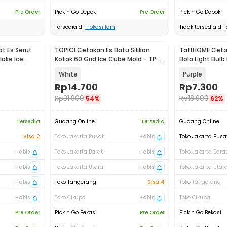
Pre Order
Pick n Go Depok
Pre Order
Pick n Go Depok
Tersedia di
1
lokasi lain
Tidak tersedia di l
t Es Serut
TOPICI Cetakan Es Batu Silikon
TaffHOME Cetak
ake Ice
Kotak 60 Grid Ice Cube Mold - TP-
Bola Light Bulb 
60
GJ2980
White
Purple
Rp
14.700
Rp
7.300
Rp
31.900
Rp
18.900
54%
62%
Tersedia
Gudang Online
Tersedia
Gudang Online
Sisa 2
Toko Jakarta Pusat
Habis
Toko Jakarta Pusa
Habis
Toko Jakarta Barat
Habis
Toko Jakarta Bara
Habis
Toko Jakarta Utara
Habis
Toko Jakarta Utar
Habis
Toko Tangerang
Sisa 4
Toko Tangerang
Habis
Toko Cikupa
Habis
Toko Cikupa
Pre Order
Pick n Go Bekasi
Pre Order
Pick n Go Bekasi