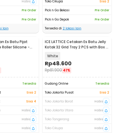
Habis
Toko Cikupa
Sisa 2
Pre Order
Pick n Go Bekasi
Pre Order
Pre Order
Pick n Go Depok
Pre Order
i lain
Tersedia di
2
lokasi lain
n Es Batu Pijat
ICE LATTICE Cetakan Es Batu Jelly
 Roller Silicone -
Kotak 32 Grid Tray 2 PCS with Box -
EV-64
White
Rp
48.600
Rp
81.900
%
41%
Tersedia
Gudang Online
Tersedia
t
Sisa 2
Toko Jakarta Pusat
Sisa 2
t
Sisa 4
Toko Jakarta Barat
Habis
a
Habis
Toko Jakarta Utara
Habis
Habis
Toko Tangerang
Habis
Habis
Toko Cikupa
Habis