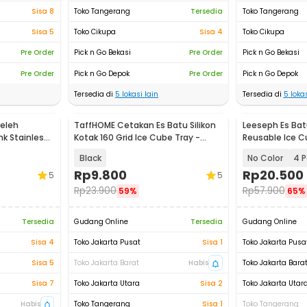
Sisa 8
Toko Tangerang
Tersedia
Toko Tangerang
Sisa 5
Toko Cikupa
Sisa 4
Toko Cikupa
Pre Order
Pick n Go Bekasi
Pre Order
Pick n Go Bekasi
Pre Order
Pick n Go Depok
Pre Order
Pick n Go Depok
Tersedia di
5
lokasi lain
Tersedia di
5
lokas
Leleh
TaffHOME Cetakan Es Batu Silikon
Leeseph Es Bat
nk Stainless
Kotak 160 Grid Ice Cube Tray -
Reusable Ice C
DY0973
Steel 304 - W
Black
No Color
4 P
Rp
9.800
Rp
20.500
5
5
Rp
23.900
Rp
57.900
59%
65%
Tersedia
Gudang Online
Tersedia
Gudang Online
Sisa 4
Toko Jakarta Pusat
Sisa 1
Toko Jakarta Pusa
Sisa 5
Toko Jakarta Barat
Habis
Toko Jakarta Bara
Sisa 7
Toko Jakarta Utara
Sisa 2
Toko Jakarta Utar
Habis
Toko Tangerang
Sisa 1
Toko Tangerang