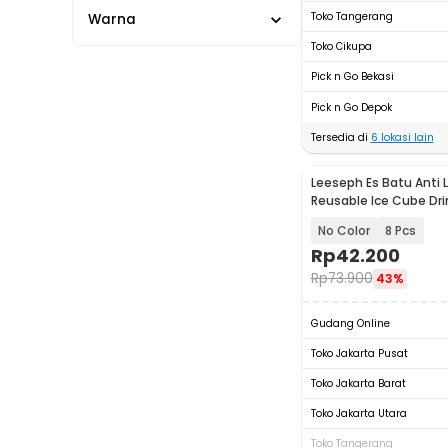
Toko Tangerang
Warna
Toko Cikupa
Pick n Go Bekasi
Pick n Go Depok
Tersedia di
6
lokasi lain
Leeseph Es Batu Anti 
Reusable Ice Cube Dri
Steel 304 - W0043
No Color
8 Pcs
Rp
42.200
Rp
73.900
43%
Gudang Online
Toko Jakarta Pusat
Toko Jakarta Barat
Toko Jakarta Utara
Toko Tangerang