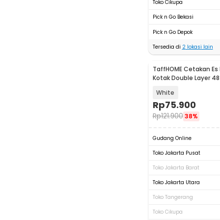
Toko Cikupa
Pick n Go Bekasi
Pick n Go Depok
Tersedia di
2
lokasi lain
TaffHOME Cetakan Es B
Kotak Double Layer 48
Press - A152 JZH
White
Rp
75.900
Rp
121.900
38%
Gudang Online
Toko Jakarta Pusat
Toko Jakarta Barat
Toko Jakarta Utara
Toko Tangerang
Toko Cikupa