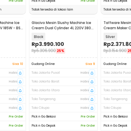
Pre Order
Pick n Go Depok
Pre Order
Pick n Go Depok
n
Tidak tersedia di lokasi lain
Tidak tersedia di l
Machine Ice
Glacivo Mesin Slushy Machine Ice
Taffware Mesin 
Baru
Baru
V 185W - BS-
Cream Dual Cylinder 4L 220V 380W
Cream Maker C
- BS-B8
140W - ICM-16
Black
Silver
Rp
3.990.100
Rp
2.371.8
Rp
5.306.900
Rp
3.154.900
25%
2
Sisa 10
Gudang Online
Sisa 9
Gudang Online
Habis
Toko Jakarta Pusat
Habis
Toko Jakarta Pusa
Habis
Toko Jakarta Barat
Habis
Toko Jakarta Bara
Habis
Toko Jakarta Utara
Habis
Toko Jakarta Utar
Habis
Toko Tangerang
Habis
Toko Tangerang
Habis
Toko Cikupa
Habis
Toko Cikupa
Pre Order
Pick n Go Bekasi
Pre Order
Pick n Go Bekasi
Pre Order
Pick n Go Depok
Pre Order
Pick n Go Depok