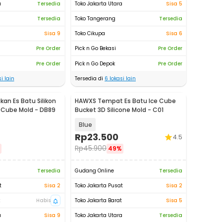
a
Tersedia
Toko Jakarta Utara
Sisa 5
Tersedia
Toko Tangerang
Tersedia
Sisa 9
Toko Cikupa
Sisa 6
Pre Order
Pick n Go Bekasi
Pre Order
Pre Order
Pick n Go Depok
Pre Order
i lain
Tersedia di
6
lokasi lain
an Es Batu Silikon
HAWXS Tempat Es Batu Ice Cube
e Cube Mold - DB89
Bucket 3D Silicone Mold - C01
Blue
Rp
23.500
4.5
Rp
45.900
49%
Tersedia
Gudang Online
Tersedia
t
Sisa 2
Toko Jakarta Pusat
Sisa 2
t
Habis
Toko Jakarta Barat
Sisa 5
a
Sisa 9
Toko Jakarta Utara
Tersedia