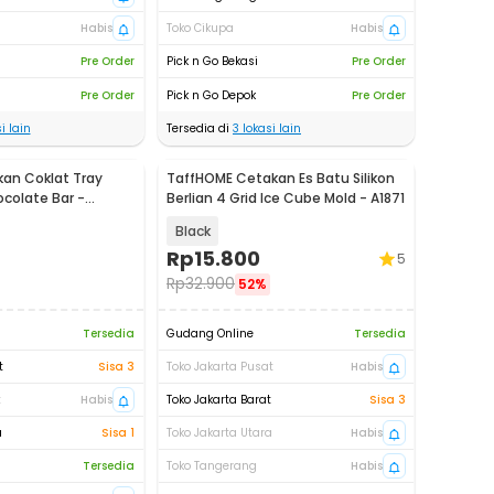
Habis
Toko Cikupa
Habis
Pre Order
Pick n Go Bekasi
Pre Order
Pre Order
Pick n Go Depok
Pre Order
i lain
Tersedia di
3
lokasi lain
an Coklat Tray
TaffHOME Cetakan Es Batu Silikon
colate Bar -
Berlian 4 Grid Ice Cube Mold - A1871
Black
Rp
15.800
5
Rp
32.900
52%
Tersedia
Gudang Online
Tersedia
t
Sisa 3
Toko Jakarta Pusat
Habis
t
Habis
Toko Jakarta Barat
Sisa 3
a
Sisa 1
Toko Jakarta Utara
Habis
Tersedia
Toko Tangerang
Habis