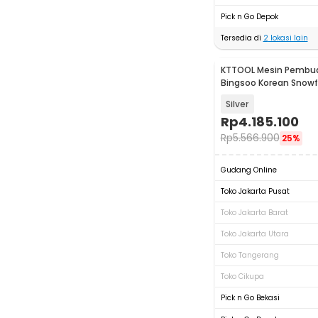
Pick n Go Depok
Tersedia di
2
lokasi lain
KTTOOL Mesin Pembua
Bingsoo Korean Snowfl
Shaving - ZB-XBJ60
Silver
Rp
4.185.100
Rp
5.566.900
25%
Gudang Online
Toko Jakarta Pusat
Toko Jakarta Barat
Toko Jakarta Utara
Toko Tangerang
Toko Cikupa
Pick n Go Bekasi