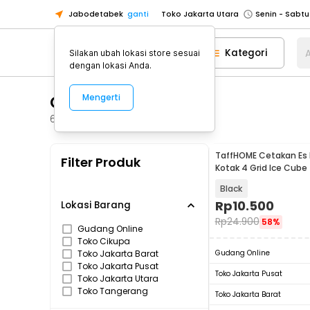
Jabodetabek
ganti
Toko Jakarta Utara
Toko Tangerang
Kategori
A
Silakan ubah lokasi store sesuai
Toko Cikupa
dengan lokasi Anda.
Pick n Go Jakarta Barat
Senin - J
Cetakan Es Batu
Mengerti
Pick n Go Bekasi
Senin - Jumat (08
Pick n Go Depok
Senin - Jumat (08
64
Produk
Toko Jakarta Pusat
Senin - Sabtu
TaffHOME Cetakan Es B
Filter Produk
Toko Jakarta Barat
Senin - Sabtu
Kotak 4 Grid Ice Cube
Toko Jakarta Utara
Black
Toko Tangerang
Rp
10.500
Lokasi Barang
Rp
24.900
58%
Toko Cikupa
Gudang Online
Toko Cikupa
Pick n Go Jakarta Barat
Senin - J
Toko Jakarta Barat
Gudang Online
Pick n Go Bekasi
Senin - Jumat (08
Toko Jakarta Pusat
Toko Jakarta Pusat
Toko Jakarta Utara
Pick n Go Depok
Senin - Jumat (08
Toko Tangerang
Toko Jakarta Barat