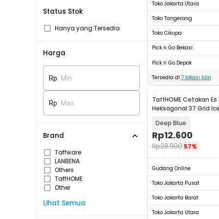
Toko Jakarta Utara
Status Stok
Toko Tangerang
Hanya yang Tersedia
Toko Cikupa
Pick n Go Bekasi
Harga
Pick n Go Depok
Tersedia di
7
lokasi lain
Rp
Min
TaffHOME Cetakan Es B
Rp
Max
Heksagonal 37 Grid Ic
DU655
Deep Blue
Rp
12.600
Brand
Rp
28.900
57%
Taffware
LANBENA
Gudang Online
Others
TaffHOME
Toko Jakarta Pusat
Other
Toko Jakarta Barat
Lihat Semua
Toko Jakarta Utara