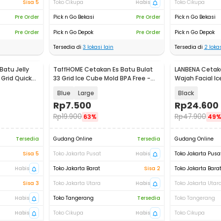
Sisa 5
Toko Cikupa
Habis
Toko Cikupa
Pre Order
Pick n Go Bekasi
Pre Order
Pick n Go Bekasi
Pre Order
Pick n Go Depok
Pre Order
Pick n Go Depok
Tersedia di
3
lokasi lain
Tersedia di
2
lokas
atu Jelly
TaffHOME Cetakan Es Batu Bulat
LANBENA Cetaka
 Grid Quick
33 Grid Ice Cube Mold BPA Free -
Wajah Facial Ice
KL07
LB01
Blue
Large
Black
Rp
7.500
Rp
24.600
Rp
19.900
Rp
47.900
63%
49
Tersedia
Gudang Online
Tersedia
Gudang Online
Sisa 5
Toko Jakarta Pusat
Habis
Toko Jakarta Pusa
Habis
Toko Jakarta Barat
Sisa 2
Toko Jakarta Bara
Sisa 3
Toko Jakarta Utara
Habis
Toko Jakarta Utar
Habis
Toko Tangerang
Tersedia
Toko Tangerang
Habis
Toko Cikupa
Habis
Toko Cikupa