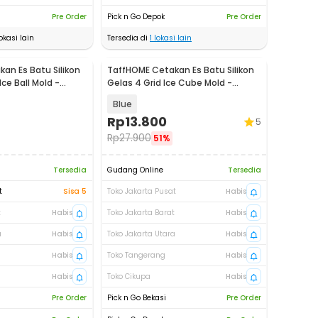
Pre Order
Pick n Go Depok
Pre Order
okasi lain
Tersedia di
1
lokasi lain
an Es Batu Silikon
TaffHOME Cetakan Es Batu Silikon
Ice Ball Mold -
Gelas 4 Grid Ice Cube Mold -
TM13027
Blue
Rp
13.800
5
Rp
27.900
51%
Tersedia
Gudang Online
Tersedia
t
Sisa 5
Toko Jakarta Pusat
Habis
t
Habis
Toko Jakarta Barat
Habis
a
Habis
Toko Jakarta Utara
Habis
Habis
Toko Tangerang
Habis
Habis
Toko Cikupa
Habis
Pre Order
Pick n Go Bekasi
Pre Order