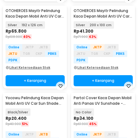
OTOHEROES Mayitr Pelindung
OTOHEROES Mayitr Pelindung
Kaca Depan Mobil Anti UV Car
Kaca Depan Mobil Anti UV Car
Sun Shade - CK150
Sun Shade - CK150
Silver
192 x 126 cm
Silver
200 x 100 cm
Rp
65.800
Rp
41.300
Rp
108.900
40%
Rp
71.900
43%
Online
JKTP
JKTB
Online
JKTP
JKTB
JKTU
TGR
CKP
PBKS
JKTU
TGR
CKP
PBKS
PDPK
PDPK
Lihat Ketersediaan Stok
Lihat Ketersediaan Stok
+ Keranjang
+ Keranjang
Yocowu Pelindung Kaca Depan
Partol Cover Kaca Depan Mobil
Mobil Anti UV Car Sun Shade
Anti Panas UV Sunshade -
150x70cm - CK250
CK350
Black/Silver
No Color
Rp
20.400
Rp
34.100
Rp
40.900
51%
Rp
61.900
45%
Online
JKTP
JKTB
Online
JKTP
JKTB