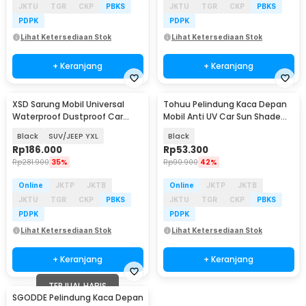
JKTU
TGR
CKP
PBKS
JKTU
TGR
CKP
PBKS
PDPK
PDPK
Lihat Ketersediaan Stok
Lihat Ketersediaan Stok
+ Keranjang
+ Keranjang
XSD Sarung Mobil Universal
Tohuu Pelindung Kaca Depan
Waterproof Dustproof Car
Mobil Anti UV Car Sun Shade
Cover Double Layer - CT400
145x79cm - CK200
Black
SUV/JEEP YXL
Black
Rp
186.000
Rp
53.300
Rp
281.900
35%
Rp
90.900
42%
Online
JKTP
JKTB
Online
JKTP
JKTB
JKTU
TGR
CKP
PBKS
JKTU
TGR
CKP
PBKS
PDPK
PDPK
Lihat Ketersediaan Stok
Lihat Ketersediaan Stok
+ Keranjang
+ Keranjang
TERJUAL HABIS
SGODDE Pelindung Kaca Depan