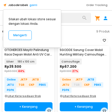
Jabodetabek
ganti
Order Tracking
Alat Kopi
Silakan ubah lokasi store sesuai
dengan lokasi Anda.
Cover Mobil
9
Produk
Mengerti
Filter
Urutkan
OTOHEROES Mayitr Pelindung
SGODDE Sarung Cover Mobil
Kaca Depan Mobil Anti UV Car
Hunting Military Camouflage
Sun Shade - CK150
Nets 4x2M - GE211
Silver
180 x 100 cm
Camouflage
Rp
39.500
Rp
67.200
Rp
69.900
44%
Rp
91.900
27%
Online
JKTP
JKTB
Online
JKTP
JKTB
JKTU
TGR
CKP
PBKS
JKTU
TGR
CKP
PBKS
PDPK
PDPK
Lihat Ketersediaan Stok
Lihat Ketersediaan Stok
+ Keranjang
+ Keranjang