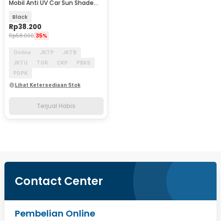
Mobil Anti UV Car Sun Shade
208x120cm - CK300
Black
Rp
38.200
Rp
58.000
35%
Online
JKTP
JKTB
JKTU
TGR
CKP
PBKS
PDPK
Lihat Ketersediaan Stok
Terjual Habis
Contact Center
Pembelian Online