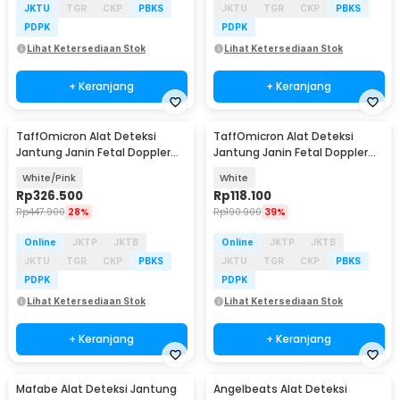
JKTU
TGR
CKP
PBKS
JKTU
TGR
CKP
PBKS
PDPK
PDPK
Lihat Ketersediaan Stok
Lihat Ketersediaan Stok
+ Keranjang
+ Keranjang
TaffOmicron Alat Deteksi
TaffOmicron Alat Deteksi
Jantung Janin Fetal Doppler
Jantung Janin Fetal Doppler
Heart Rate 2MHz - YM-2T8
Handheld 3.0 MHz - U8-25
White/Pink
White
Rp
326.500
Rp
118.100
Rp
447.900
28%
Rp
190.900
39%
Online
JKTP
JKTB
Online
JKTP
JKTB
JKTU
TGR
CKP
PBKS
JKTU
TGR
CKP
PBKS
PDPK
PDPK
Lihat Ketersediaan Stok
Lihat Ketersediaan Stok
+ Keranjang
+ Keranjang
Mafabe Alat Deteksi Jantung
Angelbeats Alat Deteksi