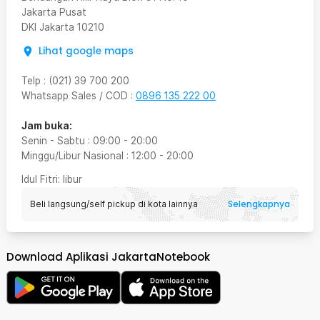
Jakarta Pusat
DKI Jakarta
10210
Lihat google maps
Telp
:
(021) 39 700 200
Whatsapp Sales / COD
:
0896 135 222 00
Jam buka:
Senin - Sabtu
:
09:00
-
20:00
Minggu/Libur Nasional
:
12:00
-
20:00
Idul Fitri
: libur
Selengkapnya
Beli langsung/self pickup di kota lainnya
Download Aplikasi JakartaNotebook