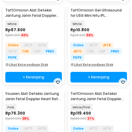
TaffOmicron Alat Deteksi
TaffOmicron Gel Ultrasound
Jantung Janin Fetal Doppler
for USG Mini Hifu IPL
Portable 3.0 MHz - JSL-T501
Transparant 250ml - UG-101
White
White
Rp
67.600
Rp
10.800
Rp
110.900
40%
Rp
25.900
59%
Online
JKTP
JKTB
Online
JKTP
JKTB
JKTU
TGR
CKP
PBKS
JKTU
TGR
CKP
PBKS
PDPK
PDPK
Lihat Ketersediaan Stok
Lihat Ketersediaan Stok
+ Keranjang
+ Keranjang
Youwen Alat Deteksi Jantung
TaffOmicron Alat Deteksi
Janin Fetal Doppler Heart Rate
Jantung Janin Fetal Doppler
3.0MHz - JSL-T503
Handheld 3.0 MHz - U8-25
Pink
White/Pink
Rp
75.300
Rp
119.400
Rp
120.900
38%
Rp
186.900
37%
Online
JKTP
JKTB
Online
JKTP
JKTB