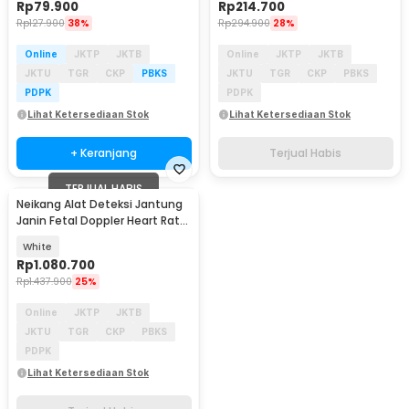
Rp
79.900
Rp
214.700
Rp
127.900
38%
Rp
294.900
28%
Online
JKTP
JKTB
Online
JKTP
JKTB
JKTU
TGR
CKP
PBKS
JKTU
TGR
CKP
PBKS
PDPK
PDPK
Lihat Ketersediaan Stok
Lihat Ketersediaan Stok
+ Keranjang
Terjual Habis
TERJUAL HABIS
Neikang Alat Deteksi Jantung
Janin Fetal Doppler Heart Rate
3MHz - JSL-T508
White
Rp
1.080.700
Rp
1.437.900
25%
Online
JKTP
JKTB
JKTU
TGR
CKP
PBKS
PDPK
Lihat Ketersediaan Stok