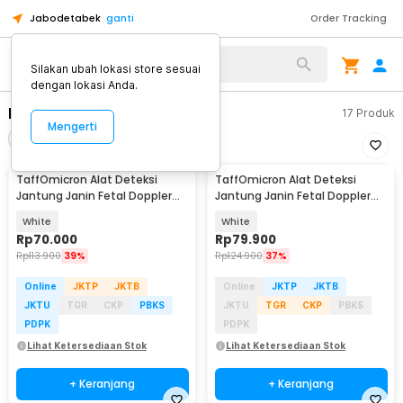
Jabodetabek
ganti
Order Tracking
Alat Kopi
Silakan ubah lokasi store sesuai
dengan lokasi Anda.
Fetal Doppler
17
Produk
Mengerti
Filter
Urutkan
TaffOmicron Alat Deteksi
TaffOmicron Alat Deteksi
Jantung Janin Fetal Doppler
Jantung Janin Fetal Doppler
Heartrate 3.0 MHz - JSL-T502
Heartrate Monitor - JSL-T501U
White
White
Rp
70.000
Rp
79.900
Rp
113.900
39%
Rp
124.900
37%
Online
JKTP
JKTB
Online
JKTP
JKTB
JKTU
TGR
CKP
PBKS
JKTU
TGR
CKP
PBKS
PDPK
PDPK
Lihat Ketersediaan Stok
Lihat Ketersediaan Stok
+ Keranjang
+ Keranjang