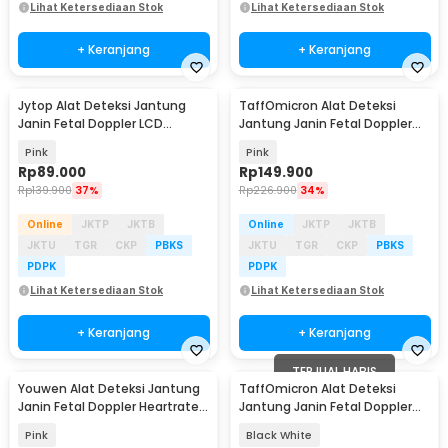
Lihat Ketersediaan Stok
Lihat Ketersediaan Stok
+ Keranjang
+ Keranjang
Jytop Alat Deteksi Jantung
TaffOmicron Alat Deteksi
Janin Fetal Doppler LCD
Jantung Janin Fetal Doppler
Heartrate 3.0MHz - YSL-
Heartrate 2.5MHz - YK-90C
Pink
Pink
T505/YSL-505
Rp
89.000
Rp
149.900
Rp
139.900
37%
Rp
226.900
34%
Online
JKTP
JKTB
Online
JKTP
JKTB
JKTU
TGR
CKP
PBKS
JKTU
TGR
CKP
PBKS
PDPK
PDPK
Lihat Ketersediaan Stok
Lihat Ketersediaan Stok
+ Keranjang
+ Keranjang
TERJUAL HABIS
Youwen Alat Deteksi Jantung
TaffOmicron Alat Deteksi
Janin Fetal Doppler Heartrate
Jantung Janin Fetal Doppler
3.0 MHz - JSL-T503
Heartrate 3.0MHz - FH-A01
Pink
Black White