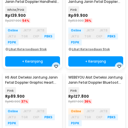
Janin Fetal Doppler Handheld
Jantung Janin Fetal Doppler
2.5MHz - TX-103
Heart Rate 3.0MHz - I200
White/Pink
Pink
Rp
139.900
Rp
99.900
Rp
297.900
54%
Rp
153.900
36%
Online
JKTP
JKTB
Online
JKTP
JKTB
JKTU
TGR
CKP
PBKS
JKTU
TGR
CKP
PBKS
PDPK
PDPK
Lihat Ketersediaan Stok
Lihat Ketersediaan Stok
+ Keranjang
+ Keranjang
HS Alat Deteksi Jantung Janin
WEBEYOU Alat Deteksi Jantung
Fetal Doppler Graphic Heart
Janin Fetal Doppler Bluetooth
Rate 2.5MHz - W8-25
3MHz - WF-FD101
Pink
Pink
Rp
89.900
Rp
127.800
Rp
140.900
37%
Rp
197.900
36%
Online
JKTP
JKTB
Online
JKTP
JKTB
JKTU
TGR
CKP
PBKS
JKTU
TGR
CKP
PBKS
PDPK
PDPK