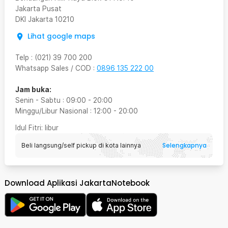
Jakarta Pusat
DKI Jakarta
10210
Lihat google maps
Telp
:
(021) 39 700 200
Whatsapp Sales / COD
:
0896 135 222 00
Jam buka:
Senin - Sabtu
:
09:00
-
20:00
Minggu/Libur Nasional
:
12:00
-
20:00
Idul Fitri
: libur
Selengkapnya
Beli langsung/self pickup di kota lainnya
Download Aplikasi JakartaNotebook