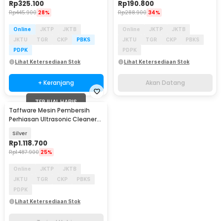
Rp
325.100
Rp
190.800
Rp
445.900
28%
Rp
288.900
34%
Online
JKTP
JKTB
Online
JKTP
JKTB
JKTU
TGR
CKP
PBKS
JKTU
TGR
CKP
PBKS
PDPK
PDPK
Lihat Ketersediaan Stok
Lihat Ketersediaan Stok
+ Keranjang
Akan Datang
TERJUAL HABIS
Taffware Mesin Pembersih
Perhiasan Ultrasonic Cleaner
Temperature 6L - KZ-D6
Silver
Rp
1.118.700
Rp
1.487.900
25%
Online
JKTP
JKTB
JKTU
TGR
CKP
PBKS
PDPK
Lihat Ketersediaan Stok