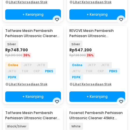
Lihat Ketersediaan Stok
Lihat Ketersediaan Stok
+ Keranjang
+ Keranjang
Taffware Mesin Pembersih
REVOVE Mesin Pembersih
Perhiasan Ultrasonic Cleaner
Perhiasan Ultrasonic
Multifungsi 3L - KZ-D3
Temperature Multifungsi 2L -
Silver
Silver
KZ-D2
Rp
748.700
Rp
547.200
Rp
1.010.900
26%
Rp
738.900
26%
Online
JKTP
JKTB
Online
JKTP
JKTB
JKTU
TGR
CKP
PBKS
JKTU
TGR
CKP
PBKS
PDPK
PDPK
Lihat Ketersediaan Stok
Lihat Ketersediaan Stok
+ Keranjang
+ Keranjang
Taffware Mesin Pembersih
Focenat Pembersih Perhiasan
Akan Datang
Perhiasan Ultrasonic Cleaner
Ultrasonic Cleaner 49kHz
800ml 35W - 008S
180ml - X88
Black/Silver
White