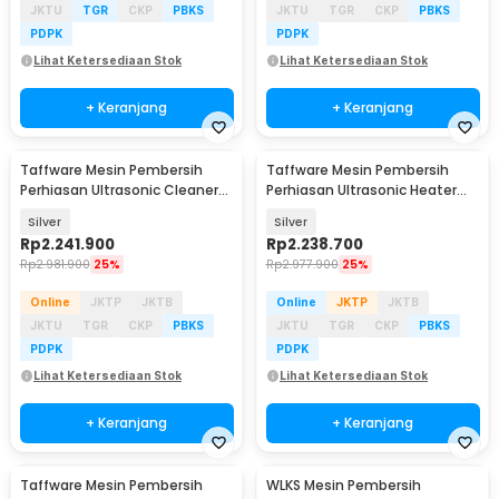
JKTU
TGR
CKP
PBKS
JKTU
TGR
CKP
PBKS
PDPK
PDPK
Lihat Ketersediaan Stok
Lihat Ketersediaan Stok
+ Keranjang
+ Keranjang
Taffware Mesin Pembersih
Taffware Mesin Pembersih
Perhiasan Ultrasonic Cleaner
Perhiasan Ultrasonic Heater
600W 30L - KZ-D30
Multifungsi 22L - KZ-D22
Silver
Silver
Rp
2.241.900
Rp
2.238.700
Rp
2.981.900
25%
Rp
2.977.900
25%
Online
JKTP
JKTB
Online
JKTP
JKTB
JKTU
TGR
CKP
PBKS
JKTU
TGR
CKP
PBKS
PDPK
PDPK
Lihat Ketersediaan Stok
Lihat Ketersediaan Stok
+ Keranjang
+ Keranjang
Taffware Mesin Pembersih
WLKS Mesin Pembersih