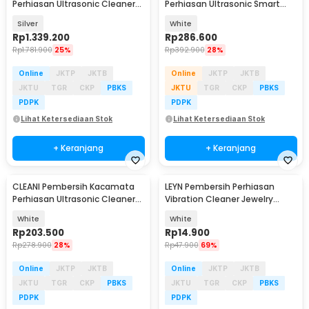
Perhiasan Ultrasonic Cleaner
Perhiasan Ultrasonic Smart
240W 10L - KZ-D10
Cleaner 500ml - WK-968
Silver
White
Rp
1.339.200
Rp
286.600
Rp
1.781.900
25%
Rp
392.900
28%
Online
JKTP
JKTB
Online
JKTP
JKTB
JKTU
TGR
CKP
PBKS
JKTU
TGR
CKP
PBKS
PDPK
PDPK
Lihat Ketersediaan Stok
Lihat Ketersediaan Stok
+ Keranjang
+ Keranjang
CLEANI Pembersih Kacamata
LEYN Pembersih Perhiasan
Perhiasan Ultrasonic Cleaner
Vibration Cleaner Jewelry
55kHz 450ml - MJ-50
Cleaning Machine - MES-775
White
White
Rp
203.500
Rp
14.900
Rp
278.900
28%
Rp
47.900
69%
Online
JKTP
JKTB
Online
JKTP
JKTB
JKTU
TGR
CKP
PBKS
JKTU
TGR
CKP
PBKS
PDPK
PDPK