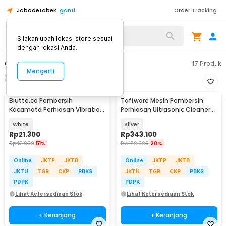
Jabodetabek
ganti
Order Tracking
Alat Kopi
Silakan ubah lokasi store sesuai
dengan lokasi Anda.
Gelang & Bangles
17
Produk
Mengerti
Filter
Urutkan
Biutte.co Pembersih
Taffware Mesin Pembersih
Kacamata Perhiasan Vibration
Perhiasan Ultrasonic Cleaner
Cleaning Machine - WU-021
35W 800ml - GA008
White
Silver
Rp
21.300
Rp
343.100
Rp
42.900
51%
Rp
470.900
28%
Online
JKTP
JKTB
Online
JKTP
JKTB
JKTU
TGR
CKP
PBKS
JKTU
TGR
CKP
PBKS
PDPK
PDPK
Lihat Ketersediaan Stok
Lihat Ketersediaan Stok
+ Keranjang
+ Keranjang