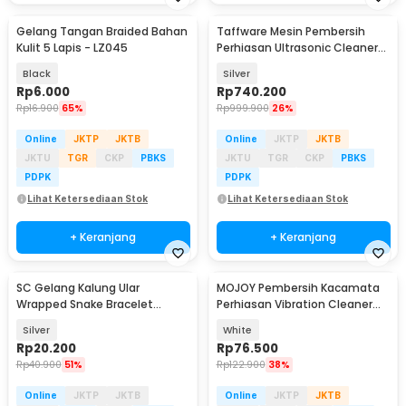
Gelang Tangan Braided Bahan
Taffware Mesin Pembersih
Kulit 5 Lapis - LZ045
Perhiasan Ultrasonic Cleaner
120W 3L - KZ-D3
Black
Silver
Rp
6.000
Rp
740.200
Rp
16.900
65%
Rp
999.900
26%
Online
JKTP
JKTB
Online
JKTP
JKTB
JKTU
TGR
CKP
PBKS
JKTU
TGR
CKP
PBKS
PDPK
PDPK
Lihat Ketersediaan Stok
Lihat Ketersediaan Stok
+ Keranjang
+ Keranjang
SC Gelang Kalung Ular
MOJOY Pembersih Kacamata
Wrapped Snake Bracelet
Perhiasan Vibration Cleaner
Necklace Aluminium Alloy -
45kHz 400ml - MJ-40
Silver
White
SC181
Rp
20.200
Rp
76.500
Rp
40.900
51%
Rp
122.900
38%
Online
JKTP
JKTB
Online
JKTP
JKTB