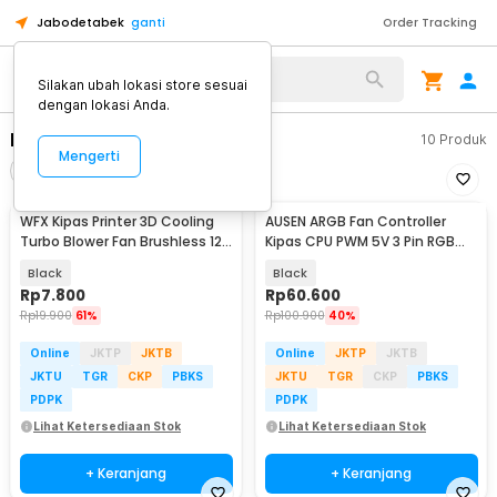
Jabodetabek
ganti
Order Tracking
Alat Kopi
Silakan ubah lokasi store sesuai
dengan lokasi Anda.
Heatsink & Fan
10
Produk
Mengerti
Filter
Urutkan
WFX Kipas Printer 3D Cooling
AUSEN ARGB Fan Controller
Turbo Blower Fan Brushless 12V
Kipas CPU PWM 5V 3 Pin RGB
- 5015
Remote Control - A340
Black
Black
Rp
7.800
Rp
60.600
Rp
19.900
61%
Rp
100.900
40%
Online
JKTP
JKTB
Online
JKTP
JKTB
JKTU
TGR
CKP
PBKS
JKTU
TGR
CKP
PBKS
PDPK
PDPK
Lihat Ketersediaan Stok
Lihat Ketersediaan Stok
+ Keranjang
+ Keranjang