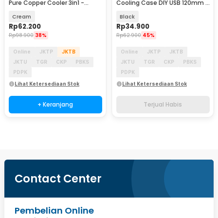
Pure Copper Cooler 3in1 -
Cooling Case DIY USB 120mm -
JYAITONG-3
SX120
Cream
Black
Rp
62.200
Rp
34.900
Rp
98.900
38%
Rp
62.900
45%
Online
JKTP
JKTB
Online
JKTP
JKTB
JKTU
TGR
CKP
PBKS
JKTU
TGR
CKP
PBKS
PDPK
PDPK
Lihat Ketersediaan Stok
Lihat Ketersediaan Stok
+ Keranjang
Terjual Habis
Contact Center
Pembelian Online