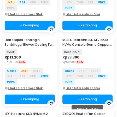
JKTU
TGR
CKP
PBKS
JKTU
TGR
CKP
PBKS
PDPK
PDPK
Lihat Ketersediaan Stok
Lihat Ketersediaan Stok
+ Keranjang
+ Keranjang
Delta Kipas Pendingin
RGEEK Heatsink SSD M.2 2230
Sentrifugal Blower Cooling Fan
NVMe Console Game Copper
2900RPM - BFB0712H
Cooler - TN30
Black
Rose Gold
Rp
13.200
Rp
33.300
Rp
29.900
56%
Rp
60.900
46%
Online
JKTP
JKTB
Online
JKTP
JKTB
JKTU
TGR
CKP
PBKS
JKTU
TGR
CKP
PBKS
PDPK
PDPK
Lihat Ketersediaan Stok
Lihat Ketersediaan Stok
+ Keranjang
+ Keranjang
TERJUAL HABIS
JEYI Heatsink SSD NVMe M.2
SXDOOL Router Fan Cooler