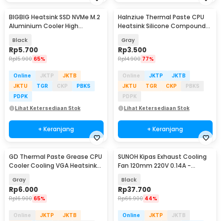
BIGBIG Heatsink SSD NVMe M.2
Halnziue Thermal Paste CPU
Aluminium Cooler High
Heatsink Silicone Compound
Performance - XN80
Grease 10g - HY410
Black
Gray
Rp
5.700
Rp
3.500
Rp
15.900
65%
Rp
14.900
77%
Online
JKTP
JKTB
Online
JKTP
JKTB
JKTU
TGR
CKP
PBKS
JKTU
TGR
CKP
PBKS
PDPK
PDPK
Lihat Ketersediaan Stok
Lihat Ketersediaan Stok
+ Keranjang
+ Keranjang
GD Thermal Paste Grease CPU
SUNOH Kipas Exhaust Cooling
Cooler Cooling VGA Heatsink
Fan 120mm 220V 0.14A -
Plaster 3g - GD900
1238A2HS
Gray
Black
Rp
6.000
Rp
37.700
Rp
16.900
65%
Rp
66.900
44%
Online
JKTP
JKTB
Online
JKTP
JKTB