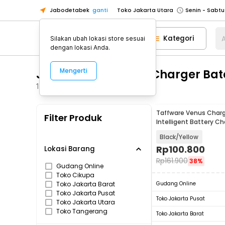
Jabodetabek
ganti
Toko Jakarta Utara
Toko Tangerang
Kategori
A
Silakan ubah lokasi store sesuai
Toko Cikupa
dengan lokasi Anda.
Pick n Go Jakarta Barat
Senin - J
Jump Starter, Aki & Charger Bat
Mengerti
Pick n Go Bekasi
Senin - Jumat (08
Pick n Go Depok
Senin - Jumat (08
116
Produk
Toko Jakarta Pusat
Senin - Sabtu
Taffware Venus Charge
Filter Produk
Toko Jakarta Barat
Senin - Sabtu
Intelligent Battery Ch
- UD20
Toko Jakarta Utara
Black/Yellow
Toko Tangerang
Rp
100.800
Lokasi Barang
Rp
161.900
38%
Toko Cikupa
Gudang Online
Toko Cikupa
Pick n Go Jakarta Barat
Senin - J
Toko Jakarta Barat
Gudang Online
Pick n Go Bekasi
Senin - Jumat (08
Toko Jakarta Pusat
Toko Jakarta Pusat
Toko Jakarta Utara
Pick n Go Depok
Senin - Jumat (08
Toko Tangerang
Toko Jakarta Barat