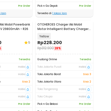
Pre Order
Pick n Go Depok
Pre Order
 lain
Tersedia di
1
lokasi lain
Aki Mobil Powerbank
OTOHEROES Charger Aki Mobil
2V 29800mAh - R26
Motor Intelligent Battery Charger
12V/24V - CDQ-628
Yellow
0
Rp
228.200
5
Rp
312.900
%
28%
Tersedia
Gudang Online
Tersedia
t
Habis
Toko Jakarta Pusat
Habis
t
Habis
Toko Jakarta Barat
Sisa 3
a
Sisa 2
Toko Jakarta Utara
Sisa 2
Habis
Toko Tangerang
Habis
Habis
Toko Cikupa
Habis
Pre Order
Pick n Go Bekasi
Pre Order