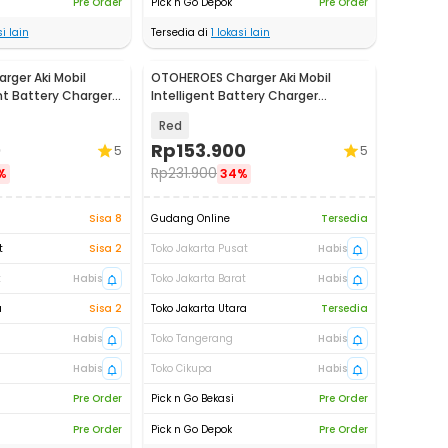
Pre Order
Pick n Go Depok
Pre Order
i lain
Tersedia di
1
lokasi lain
ger Aki Mobil
OTOHEROES Charger Aki Mobil
nt Battery Charger
Intelligent Battery Charger
18D
12V/24V 10A - MF-2
Red
0
Rp
153.900
5
5
Rp
231.900
%
34%
Sisa 8
Gudang Online
Tersedia
t
Sisa 2
Toko Jakarta Pusat
Habis
t
Habis
Toko Jakarta Barat
Habis
a
Sisa 2
Toko Jakarta Utara
Tersedia
Habis
Toko Tangerang
Habis
Habis
Toko Cikupa
Habis
Pre Order
Pick n Go Bekasi
Pre Order
Pre Order
Pick n Go Depok
Pre Order