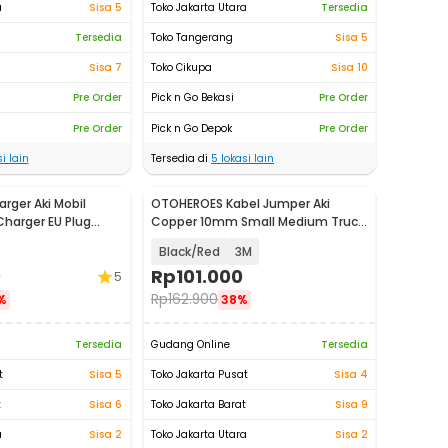
a
Sisa 5
Toko Jakarta Utara
Tersedia
Tersedia
Toko Tangerang
Sisa 5
Sisa 7
Toko Cikupa
Sisa 10
Pre Order
Pick n Go Bekasi
Pre Order
Pre Order
Pick n Go Depok
Pre Order
i lain
Tersedia di
5
lokasi lain
ger Aki Mobil
OTOHEROES Kabel Jumper Aki
Charger EU Plug
Copper 10mm Small Medium Truck
21
Over 3000cc - D1500
Black/Red
3M
0
Rp
101.000
5
Rp
162.900
%
38%
Tersedia
Gudang Online
Tersedia
t
Sisa 5
Toko Jakarta Pusat
Sisa 4
t
Sisa 6
Toko Jakarta Barat
Sisa 9
a
Sisa 2
Toko Jakarta Utara
Sisa 2