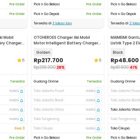
Pre Order
Pick n Go Bekasi
Pre Order
Pick n Go Bekasi
Pre Order
Pick n Go Depok
Pre Order
Pick n Go Depok
Tersedia di
3
lokasi lain
Tersedia di
2
lokas
i Mobil
OTOHEROES Charger Aki Mobil
MAIMEIMI Gantu
ery Charger
Motor Intelligent Battery Charger
Listrik Type 2 E
12V/24V - LD-002S
Golden
Black
Rp
217.700
Rp
48.600
5
5
Rp
298.900
Rp
81.900
28%
41%
Tersedia
Gudang Online
Tersedia
Gudang Online
Habis
Toko Jakarta Pusat
Habis
Toko Jakarta Pusa
Habis
Toko Jakarta Barat
Habis
Toko Jakarta Bara
Habis
Toko Jakarta Utara
Habis
Toko Jakarta Utar
Habis
Toko Tangerang
Habis
Toko Tangerang
Sisa 3
Toko Cikupa
Habis
Toko Cikupa
Pre Order
Pick n Go Bekasi
Pre Order
Pick n Go Bekasi