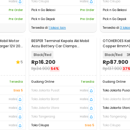
Habis
Toko Cikupa
Habis
Toko Cikupa
Pre Order
Pick n Go Bekasi
Pre Order
Pick n Go Bekasi
Pre Order
Pick n Go Depok
Pre Order
Pick n Go Depok
Tersedia di
1
lokasi lain
Tersedia di
3
lokas
Mobil Motor
BESPER Terminal Kepala Aki Mobil
OTOHEROES Kab
arger 12V 20A
Accu Battery Car Clamps
Copper 8mm^2 
Kuningan - BS110
Under 3000cc 
Black/Red
Black/Red
3
Rp
16.200
Rp
87.900
5
Rp
34.900
Rp
137.900
54%
37
Tersedia
Gudang Online
Tersedia
Gudang Online
Sisa 5
Toko Jakarta Pusat
Habis
Toko Jakarta Pusa
Habis
Toko Jakarta Barat
Habis
Toko Jakarta Bara
Habis
Toko Jakarta Utara
Habis
Toko Jakarta Utar
Habis
Toko Tangerang
Habis
Toko Tangerang
Habis
Toko Cikupa
Sisa 5
Toko Cikupa