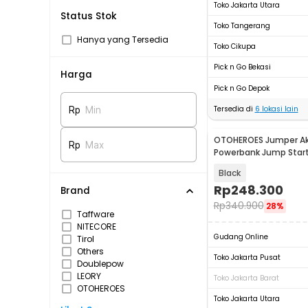
Toko Jakarta Utara
Status Stok
Toko Tangerang
Hanya yang Tersedia
Toko Cikupa
Pick n Go Bekasi
Harga
Pick n Go Depok
Tersedia di
6
lokasi lain
Rp
Min
OTOHEROES Jumper Aki
Rp
Max
Powerbank Jump Start
10000mAh 300A - K21
Black
Rp
248.300
Brand
Rp
340.900
28%
Taffware
NITECORE
Gudang Online
Tirol
Others
Toko Jakarta Pusat
Doublepow
LEORY
Toko Jakarta Barat
OTOHEROES
Toko Jakarta Utara