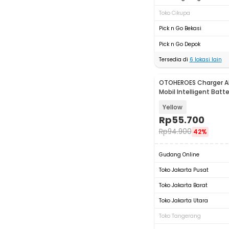
Toko Cikupa
Pick n Go Bekasi
Pick n Go Depok
Tersedia di
6
lokasi lain
OTOHEROES Charger Ak
Mobil Intelligent Batt
12V 2A - UD11
Yellow
Rp
55.700
Rp
94.900
42%
Gudang Online
Toko Jakarta Pusat
Toko Jakarta Barat
Toko Jakarta Utara
Toko Tangerang