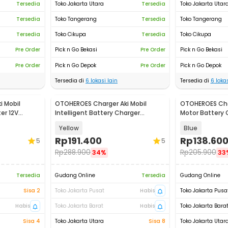
Tersedia
Toko Jakarta Utara
Tersedia
Toko Jakarta Utar
Tersedia
Toko Tangerang
Tersedia
Toko Tangerang
Tersedia
Toko Cikupa
Tersedia
Toko Cikupa
Pre Order
Pick n Go Bekasi
Pre Order
Pick n Go Bekasi
Pre Order
Pick n Go Depok
Pre Order
Pick n Go Depok
Tersedia di
6
lokasi lain
Tersedia di
6
lokas
 Mobil
OTOHEROES Charger Aki Mobil
OTOHEROES Char
er 12V
Intelligent Battery Charger
Motor Battery 
12V/24V 10A - MF-2B
12/24V 10A - UD
Yellow
Blue
Rp
191.400
Rp
138.60
5
5
Rp
288.900
Rp
205.900
34%
33
Tersedia
Gudang Online
Tersedia
Gudang Online
Sisa 2
Toko Jakarta Pusat
Habis
Toko Jakarta Pusa
Habis
Toko Jakarta Barat
Habis
Toko Jakarta Bara
Sisa 4
Toko Jakarta Utara
Sisa 8
Toko Jakarta Utar