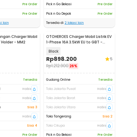
Pre Order
Pick n Go Bekasi
Pre Order
Pre Order
Pick n Go Depok
Pre Order
i lain
Tersedia di
2
lokasi lain
ngan Charger Mobil
OTOHEROES Charger Mobil Listrik EV
V Holder - MM2
1-Phase 16A 3.5kW EU to GBT -
MD5M
Black
Rp
898.200
5
Rp
1.212.900
26%
Tersedia
Gudang Online
Tersedia
t
Habis
Toko Jakarta Pusat
Habis
t
Habis
Toko Jakarta Barat
Habis
a
Sisa 3
Toko Jakarta Utara
Habis
Habis
Toko Tangerang
Sisa 2
Sisa 4
Toko Cikupa
Habis
Pre Order
Pick n Go Bekasi
Pre Order