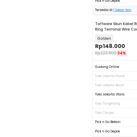
Pick n Go Depok
Tersedia di
1
lokasi lain
Taffware Skun Kabel 
Ring Terminal Wire Co
PCS - SC6-25
Golden
Rp
148.000
Rp
223.900
34%
Gudang Online
Toko Jakarta Pusat
Toko Jakarta Barat
Toko Jakarta Utara
Toko Tangerang
Toko Cikupa
Pick n Go Bekasi
Pick n Go Depok