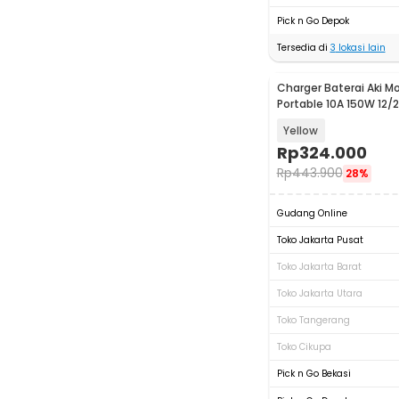
Pick n Go Depok
Tersedia di
3
lokasi lain
Charger Baterai Aki Mo
Portable 10A 150W 12/
Yellow
Rp
324.000
Rp
443.900
28%
Gudang Online
Toko Jakarta Pusat
Toko Jakarta Barat
Toko Jakarta Utara
Toko Tangerang
Toko Cikupa
Pick n Go Bekasi