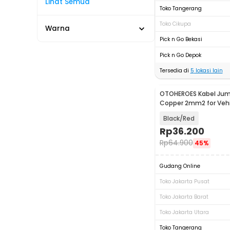
Lihat Semua
Toko Tangerang
Toko Cikupa
Warna
Pick n Go Bekasi
Pick n Go Depok
Tersedia di
5
lokasi lain
OTOHEROES Kabel Jum
Copper 2mm2 for Vehi
2000cc 4M - HL-1866
Black/Red
Rp
36.200
Rp
64.900
45%
Gudang Online
Toko Jakarta Pusat
Toko Jakarta Barat
Toko Jakarta Utara
Toko Tangerang