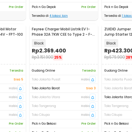
Pre Order
Pick n Go Depok
Pre Order
Pick n Go Depok
Tersedia di
4
lokasi lain
Tersedia di
1
lokasi
bil Motor
Feyree Charger Mobil Listrik EV 1-
ZUIDID Jumper 
24V - FPT-100
Phase 32A 7KW CEE to Type 2 - F-
Jump Starter 1
OBM22
Black
Black
Rp
2.369.400
Rp
423.30
Rp
3.151.900
Rp
579.900
25%
28
Tersedia
Gudang Online
Tersedia
Gudang Online
Sisa 5
Toko Jakarta Pusat
Habis
Toko Jakarta Pusa
Habis
Toko Jakarta Barat
Sisa 3
Toko Jakarta Bara
Habis
Toko Jakarta Utara
Habis
Toko Jakarta Utar
Habis
Toko Tangerang
Habis
Toko Tangerang
Habis
Toko Cikupa
Habis
Toko Cikupa
Pre Order
Pick n Go Bekasi
Pre Order
Pick n Go Bekasi