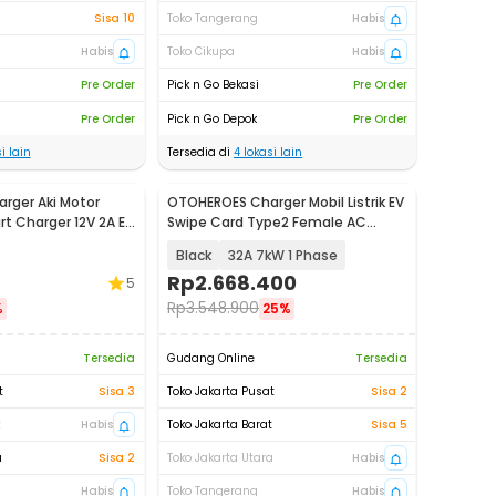
Sisa 10
Toko Tangerang
Habis
Habis
Toko Cikupa
Habis
Pre Order
Pick n Go Bekasi
Pre Order
Pre Order
Pick n Go Depok
Pre Order
i lain
Tersedia di
4
lokasi lain
rger Aki Motor
OTOHEROES Charger Mobil Listrik EV
rt Charger 12V 2A EU
Swipe Card Type2 Female AC
Charging - PG01
Black
32A 7kW 1 Phase
Rp
2.668.400
5
Rp
3.548.900
%
25%
Tersedia
Gudang Online
Tersedia
t
Sisa 3
Toko Jakarta Pusat
Sisa 2
t
Habis
Toko Jakarta Barat
Sisa 5
a
Sisa 2
Toko Jakarta Utara
Habis
Habis
Toko Tangerang
Habis