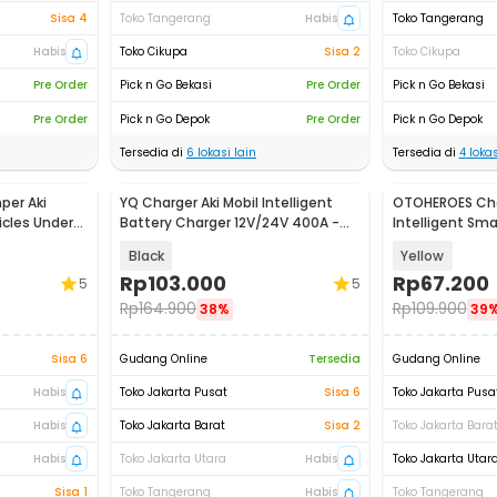
Sisa 4
Toko Tangerang
Habis
Toko Tangerang
Habis
Toko Cikupa
Sisa 2
Toko Cikupa
Pre Order
Pick n Go Bekasi
Pre Order
Pick n Go Bekasi
Pre Order
Pick n Go Depok
Pre Order
Pick n Go Depok
Tersedia di
6
lokasi lain
Tersedia di
4
lokas
per Aki
YQ Charger Aki Mobil Intelligent
OTOHEROES Cha
cles Under
Battery Charger 12V/24V 400A -
Intelligent Sma
TR-20
Plug - UD12
Black
Yellow
Rp
103.000
Rp
67.200
5
5
Rp
164.900
Rp
109.900
38%
39
Sisa 6
Gudang Online
Tersedia
Gudang Online
Habis
Toko Jakarta Pusat
Sisa 6
Toko Jakarta Pusa
Habis
Toko Jakarta Barat
Sisa 2
Toko Jakarta Bara
Habis
Toko Jakarta Utara
Habis
Toko Jakarta Utar
Sisa 1
Toko Tangerang
Habis
Toko Tangerang