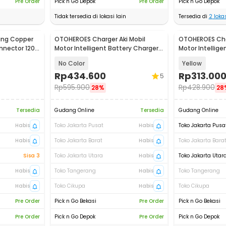
Pre Order
Pick n Go Depok
Pre Order
Pick n Go Depok
Tidak tersedia di lokasi lain
Tersedia di
2
lokas
Ring Copper
OTOHEROES Charger Aki Mobil
OTOHEROES Char
nnector 120
Motor Intelligent Battery Charger
Motor Intellige
12V/24V - AJ-618A
12V/24V - AJ-6
No Color
Yellow
Rp
434.600
Rp
313.00
5
Rp
595.900
Rp
428.900
28%
28
Tersedia
Gudang Online
Tersedia
Gudang Online
Habis
Toko Jakarta Pusat
Habis
Toko Jakarta Pusa
Habis
Toko Jakarta Barat
Habis
Toko Jakarta Bara
Sisa 3
Toko Jakarta Utara
Habis
Toko Jakarta Utar
Habis
Toko Tangerang
Habis
Toko Tangerang
Habis
Toko Cikupa
Habis
Toko Cikupa
Pre Order
Pick n Go Bekasi
Pre Order
Pick n Go Bekasi
Pre Order
Pick n Go Depok
Pre Order
Pick n Go Depok