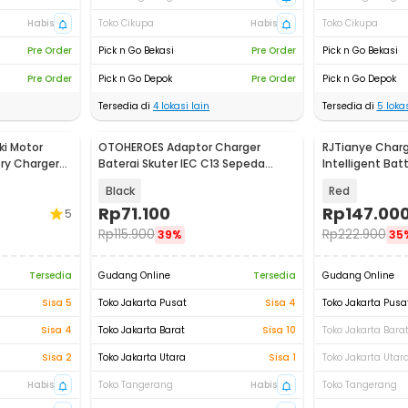
Habis
Toko Cikupa
Habis
Toko Cikupa
Pre Order
Pick n Go Bekasi
Pre Order
Pick n Go Bekasi
Pre Order
Pick n Go Depok
Pre Order
Pick n Go Depok
Tersedia di
4
lokasi lain
Tersedia di
5
lokas
i Motor
OTOHEROES Adaptor Charger
RJTianye Charg
ery Charger
Baterai Skuter IEC C13 Sepeda
Intelligent Bat
Listrik 48-59V - 48V20AH
- RJ-C120501A
Black
Red
Rp
71.100
Rp
147.00
5
Rp
115.900
Rp
222.900
39%
35
Tersedia
Gudang Online
Tersedia
Gudang Online
Sisa 5
Toko Jakarta Pusat
Sisa 4
Toko Jakarta Pusa
Sisa 4
Toko Jakarta Barat
Sisa 10
Toko Jakarta Bara
Sisa 2
Toko Jakarta Utara
Sisa 1
Toko Jakarta Utar
Habis
Toko Tangerang
Habis
Toko Tangerang