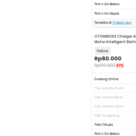
Pick n Go Bekasi
Pick n Go Depok
Tersedia di
4
lokasi lain
OTOHEROES Charger Ak
Motor Intelligent Batt
12V 2A - C1202-6
Yellow
Rp
60.000
Rp
100.900
41%
Gudang Online
Toko Jakarta Pusat
Toko Jakarta Barat
Toko Jakarta Utara
Toko Tangerang
Toko Cikupa
Pick n Go Bekasi