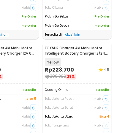
Habis
Toko Cikupa
Habis
Pre Order
Pick n Go Bekasi
Pre Order
Pre Order
Pick n Go Depok
Pre Order
i lain
Tersedia di
1
lokasi lain
er Aki Mobil Motor
FOXSUR Charger Aki Mobil Motor
tery Charger 12V 6A
Intelligent Battery Charger 12/24V
8A - FBC122408D
Yellow
0
Rp
223.700
4.5
Rp
306.900
%
28%
Tersedia
Gudang Online
Tersedia
t
Sisa 5
Toko Jakarta Pusat
Habis
t
Habis
Toko Jakarta Barat
Habis
a
Habis
Toko Jakarta Utara
Sisa 4
Habis
Toko Tangerang
Habis