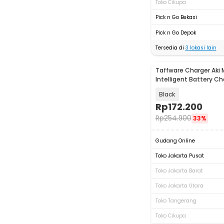
Toko Cikupa
Pick n Go Bekasi
Pick n Go Depok
Tersedia di
3
lokasi lain
Taffware Charger Aki 
Intelligent Battery Ch
- KC-20A
Black
Rp
172.200
Rp
254.900
33%
Gudang Online
Toko Jakarta Pusat
Toko Jakarta Barat
Toko Jakarta Utara
Toko Tangerang
Toko Cikupa