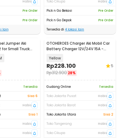
Habis
Toko Cikupa
Habis
Pre Order
Pick n Go Bekasi
Pre Order
Pre Order
Pick n Go Depok
Pre Order
i lain
Tersedia di
4
lokasi lain
el Jumper Aki
OTOHEROES Charger Aki Mobil Car
for Small Truck
Battery Charger 12V/24V 15A -
- D800
BLM-CDQ-168
M
Yellow
Rp
228.100
5
Rp
312.900
%
28%
Tersedia
Gudang Online
Tersedia
t
Sisa 6
Toko Jakarta Pusat
Habis
t
Habis
Toko Jakarta Barat
Habis
a
Sisa 1
Toko Jakarta Utara
Sisa 2
Habis
Toko Tangerang
Habis
Habis
Toko Cikupa
Habis